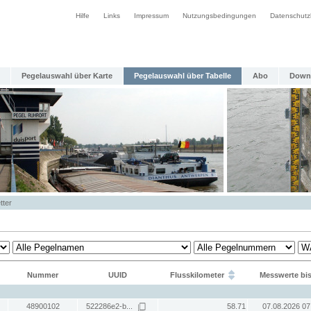
Hilfe
Links
Impressum
Nutzungsbedingungen
Datenschutz
Pegelauswahl über Karte
Pegelauswahl über Tabelle
Abo
Down
tter
Nummer
UUID
Flusskilometer
Messwerte bi
48900102
522286e2-b...
58.71
07.08.2026 07