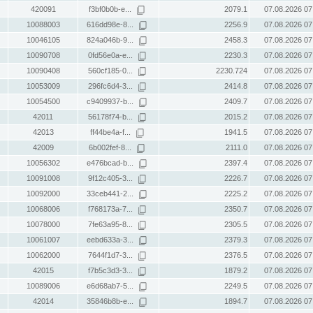
420091
f3bf0b0b-e...
2079.1
07.08.2026 07
10088003
616dd98e-8...
2256.9
07.08.2026 07
10046105
824a046b-9...
2458.3
07.08.2026 07
10090708
0fd56e0a-e...
2230.3
07.08.2026 07
10090408
560cf185-0...
2230.724
07.08.2026 07
10053009
296fc6d4-3...
2414.8
07.08.2026 07
10054500
c9409937-b...
2409.7
07.08.2026 07
42011
56178f74-b...
2015.2
07.08.2026 07
42013
ff44be4a-f...
1941.5
07.08.2026 07
42009
6b002fef-8...
2111.0
07.08.2026 07
10056302
e476bcad-b...
2397.4
07.08.2026 07
10091008
9f12c405-3...
2226.7
07.08.2026 07
10092000
33ceb441-2...
2225.2
07.08.2026 07
10068006
f768173a-7...
2350.7
07.08.2026 07
10078000
7fe63a95-8...
2305.5
07.08.2026 07
10061007
eebd633a-3...
2379.3
07.08.2026 07
10062000
7644f1d7-3...
2376.5
07.08.2026 07
42015
f7b5c3d3-3...
1879.2
07.08.2026 07
10089006
e6d68ab7-5...
2249.5
07.08.2026 07
42014
35846b8b-e...
1894.7
07.08.2026 07