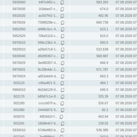
5930060
44f7e955-c...
583.393
07.08.2026 07
5970035
1f1bbed7-c...
674.0
07.08.2026 07
5910020
ac507f42-1...
492.95
07.08.2026 07
5970026
7398029b-c...
660.738
07.08.2026 07
5952050
d488c5cc-4...
623.1
07.08.2026 07
5952025
706e5110-c...
615.0
07.08.2026 07
5970010
599c23b1-4...
650.5
07.08.2026 07
5920010
a26e57c9-1...
522.639
07.08.2026 07
5930040
d9289367-c...
568.987
07.08.2026 07
5970025
3ed90357-4...
666.9
07.08.2026 07
5970031
8c20b4dc-1...
671.787
07.08.2026 07
5970024
a653eb04-d...
663.3
07.08.2026 07
503120
c80a4f21-5...
484.7
07.08.2026 07
5960010
8d18d129-0...
645.5
07.08.2026 07
502170
b8567c1e-8...
325.39
07.08.2026 07
502180
ccccb57f-a...
326.67
07.08.2026 07
501080
24440872-5...
82.2
07.08.2026 07
503070
48f2661f-f...
463.94
07.08.2026 07
501160
16b9b4e7-b...
128.02
07.08.2026 07
5930010
67d6e882-b...
536.385
07.08.2026 07
502240
3adf88fd-f...
343.6
07.08.2026 07