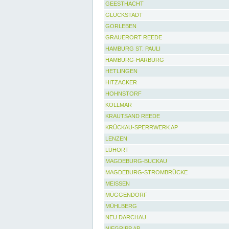
GEESTHACHT
GLÜCKSTADT
GORLEBEN
GRAUERORT REEDE
HAMBURG ST. PAULI
HAMBURG-HARBURG
HETLINGEN
HITZACKER
HOHNSTORF
KOLLMAR
KRAUTSAND REEDE
KRÜCKAU-SPERRWERK AP
LENZEN
LÜHORT
MAGDEBURG-BUCKAU
MAGDEBURG-STROMBRÜCKE
MEISSEN
MÜGGENDORF
MÜHLBERG
NEU DARCHAU
NIEGRIPP AP