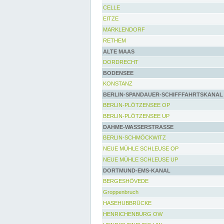
CELLE
EITZE
MARKLENDORF
RETHEM
ALTE MAAS
DORDRECHT
BODENSEE
KONSTANZ
BERLIN-SPANDAUER-SCHIFFFAHRTSKANAL
BERLIN-PLÖTZENSEE OP
BERLIN-PLÖTZENSEE UP
DAHME-WASSERSTRASSE
BERLIN-SCHMÖCKWITZ
NEUE MÜHLE SCHLEUSE OP
NEUE MÜHLE SCHLEUSE UP
DORTMUND-EMS-KANAL
BERGESHÖVEDE
Groppenbruch
HASEHUBBRÜCKE
HENRICHENBURG OW