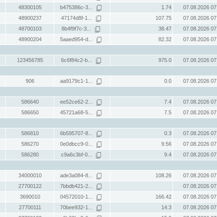
48300105
b475386c-3...
1.74
07.08.2026 07
48900237
47174d8f-1...
107.75
07.08.2026 07
48700103
8b4f9f7c-3...
38.47
07.08.2026 07
48900204
5aaed954-d...
82.32
07.08.2026 07
123456785
6c6f84c2-b...
975.0
07.08.2026 07
906
aa9179c1-1...
0.0
07.08.2026 07
586640
ee52ce62-2...
7.4
07.08.2026 07
586650
45721a68-5...
7.5
07.08.2026 07
586810
6b595707-8...
0.3
07.08.2026 07
586270
0e0dbcc9-0...
9.56
07.08.2026 07
586280
c9a6c3bf-0...
9.4
07.08.2026 07
34000010
ade3a084-8...
108.26
07.08.2026 07
27700122
7bbdb421-2...
07.08.2026 07
3690010
04572010-1...
166.42
07.08.2026 07
27700111
70bee932-1...
14.3
07.08.2026 07