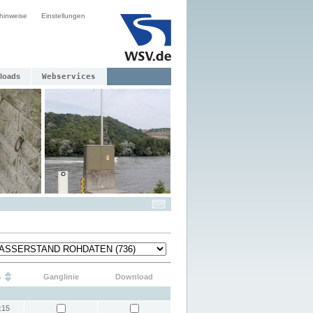
hinweise
Einstellungen
loads
Webservices
s
Ganglinie
Download
:15