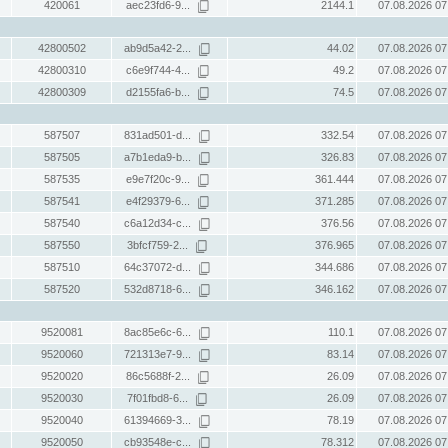
420061
aec23fd6-9...
2144.1
07.08.2026 07
42800502
ab9d5a42-2...
44.02
07.08.2026 07
42800310
c6e9f744-4...
49.2
07.08.2026 07
42800309
d2155fa6-b...
74.5
07.08.2026 07
587507
831ad501-d...
332.54
07.08.2026 07
587505
a7b1eda9-b...
326.83
07.08.2026 07
587535
e9e7f20c-9...
361.444
07.08.2026 07
587541
e4f29379-6...
371.285
07.08.2026 07
587540
c6a12d34-c...
376.56
07.08.2026 07
587550
3bfcf759-2...
376.965
07.08.2026 07
587510
64c37072-d...
344.686
07.08.2026 07
587520
532d8718-6...
346.162
07.08.2026 07
9520081
8ac85e6c-6...
110.1
07.08.2026 07
9520060
721313e7-9...
83.14
07.08.2026 07
9520020
86c5688f-2...
26.09
07.08.2026 07
9520030
7f01fbd8-6...
26.09
07.08.2026 07
9520040
61394669-3...
78.19
07.08.2026 07
9520050
cb93548e-c...
78.312
07.08.2026 07