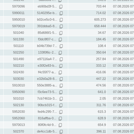
5970096
eb90bd3f-5...
703.44
07.08.2026 07
5990011
5140295e-b...
714.02
07.08.2026 07
5950010
b02ce5c0-6...
605.273
07.08.2026 07
5970019
391bbba5-8...
658.444
07.08.2026 07
501040
85d686f1-5...
34.67
07.08.2026 07
501330
f3dc8f07-c...
184.45
07.08.2026 07
501110
b04b739d-7...
108.4
07.08.2026 07
502250
133f0f6c-2...
350.64
07.08.2026 07
501490
e97116a4-7...
257.84
07.08.2026 07
502210
e30f2e83-b...
333.12
07.08.2026 07
502430
f4c55f77-a...
416.06
07.08.2026 07
503030
e32b0a28-8...
447.22
07.08.2026 07
5910010
550e3885-a...
474.56
07.08.2026 07
5950090
f3c6ee73-5...
641.0
07.08.2026 07
501010
7cb7461b-3...
2.05
07.08.2026 07
502130
90bcb315-f...
311.76
07.08.2026 07
5952030
fed4c295-7...
615.3
07.08.2026 07
5952060
816affba-0...
628.9
07.08.2026 07
5970013
80f0fc4d-9...
654.9
07.08.2026 07
502370
de4cc1db-5...
396.11
07.08.2026 07