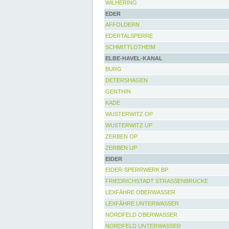
WILHERING
EDER
AFFOLDERN
EDERTALSPERRE
SCHMITTLOTHEIM
ELBE-HAVEL-KANAL
BURG
DETERSHAGEN
GENTHIN
KADE
WUSTERWITZ OP
WUSTERWITZ UP
ZERBEN OP
ZERBEN UP
EIDER
EIDER-SPERRWERK BP
FRIEDRICHSTADT STRASSENBRÜCKE
LEXFÄHRE OBERWASSER
LEXFÄHRE UNTERWASSER
NORDFELD OBERWASSER
NORDFELD UNTERWASSER