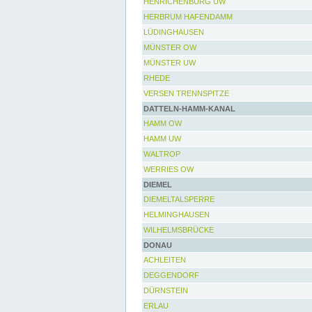
HENRICHENBURG UW
HERBRUM HAFENDAMM
LÜDINGHAUSEN
MÜNSTER OW
MÜNSTER UW
RHEDE
VERSEN TRENNSPITZE
DATTELN-HAMM-KANAL
HAMM OW
HAMM UW
WALTROP
WERRIES OW
DIEMEL
DIEMELTALSPERRE
HELMINGHAUSEN
WILHELMSBRÜCKE
DONAU
ACHLEITEN
DEGGENDORF
DÜRNSTEIN
ERLAU