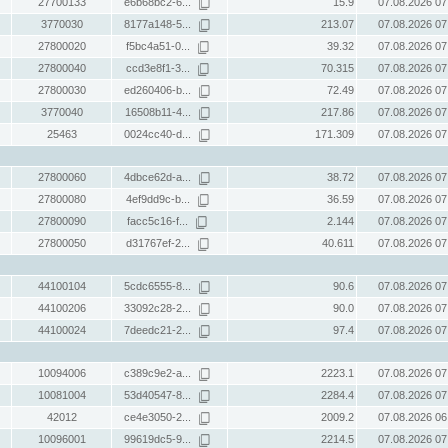
27700133
e6b68bc2-6...
15.9
07.08.2026 07
3770030
8177a148-5...
213.07
07.08.2026 07
27800020
f5bc4a51-0...
39.32
07.08.2026 07
27800040
ccd3e8f1-3...
70.315
07.08.2026 07
27800030
ed260406-b...
72.49
07.08.2026 07
3770040
16508b11-4...
217.86
07.08.2026 07
25463
0024cc40-d...
171.309
07.08.2026 07
27800060
4dbce62d-a...
38.72
07.08.2026 07
27800080
4ef9dd9c-b...
36.59
07.08.2026 07
27800090
facc5c16-f...
2.144
07.08.2026 07
27800050
d31767ef-2...
40.611
07.08.2026 07
44100104
5cdc6555-8...
90.6
07.08.2026 07
44100206
33092c28-2...
90.0
07.08.2026 07
44100024
7deedc21-2...
97.4
07.08.2026 07
10094006
c389c9e2-a...
2223.1
07.08.2026 07
10081004
53d40547-8...
2284.4
07.08.2026 07
42012
ce4e3050-2...
2009.2
07.08.2026 06
10096001
99619dc5-9...
2214.5
07.08.2026 07