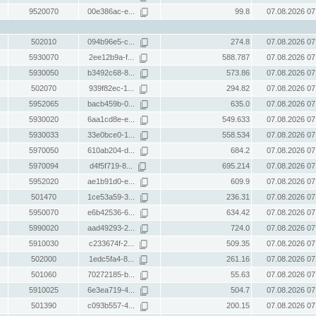
9520070
00e386ac-e...
99.8
07.08.2026 07
502010
094b96e5-c...
274.8
07.08.2026 07
5930070
2ee12b9a-f...
588.787
07.08.2026 07
5930050
b3492c68-8...
573.86
07.08.2026 07
502070
939f82ec-1...
294.82
07.08.2026 07
5952065
bacb459b-0...
635.0
07.08.2026 07
5930020
6aa1cd8e-e...
549.633
07.08.2026 07
5930033
33e0bce0-1...
558.534
07.08.2026 07
5970050
610ab204-d...
684.2
07.08.2026 07
5970094
d4f5f719-8...
695.214
07.08.2026 07
5952020
ae1b91d0-e...
609.9
07.08.2026 07
501470
1ce53a59-3...
236.31
07.08.2026 07
5950070
e6b42536-6...
634.42
07.08.2026 07
5990020
aad49293-2...
724.0
07.08.2026 07
5910030
c233674f-2...
509.35
07.08.2026 07
502000
1edc5fa4-8...
261.16
07.08.2026 07
501060
70272185-b...
55.63
07.08.2026 07
5910025
6e3ea719-4...
504.7
07.08.2026 07
501390
c093b557-4...
200.15
07.08.2026 07