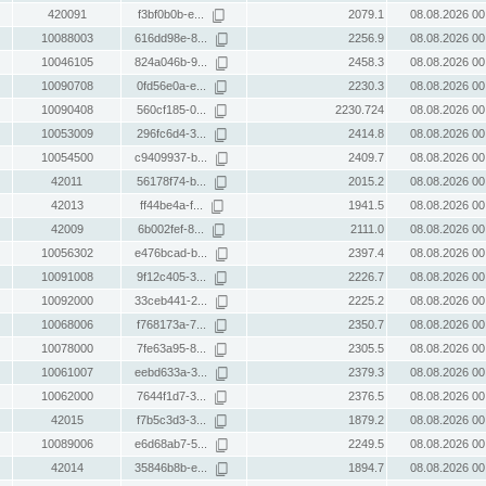
420091
f3bf0b0b-e...
2079.1
08.08.2026 00
10088003
616dd98e-8...
2256.9
08.08.2026 00
10046105
824a046b-9...
2458.3
08.08.2026 00
10090708
0fd56e0a-e...
2230.3
08.08.2026 00
10090408
560cf185-0...
2230.724
08.08.2026 00
10053009
296fc6d4-3...
2414.8
08.08.2026 00
10054500
c9409937-b...
2409.7
08.08.2026 00
42011
56178f74-b...
2015.2
08.08.2026 00
42013
ff44be4a-f...
1941.5
08.08.2026 00
42009
6b002fef-8...
2111.0
08.08.2026 00
10056302
e476bcad-b...
2397.4
08.08.2026 00
10091008
9f12c405-3...
2226.7
08.08.2026 00
10092000
33ceb441-2...
2225.2
08.08.2026 00
10068006
f768173a-7...
2350.7
08.08.2026 00
10078000
7fe63a95-8...
2305.5
08.08.2026 00
10061007
eebd633a-3...
2379.3
08.08.2026 00
10062000
7644f1d7-3...
2376.5
08.08.2026 00
42015
f7b5c3d3-3...
1879.2
08.08.2026 00
10089006
e6d68ab7-5...
2249.5
08.08.2026 00
42014
35846b8b-e...
1894.7
08.08.2026 00