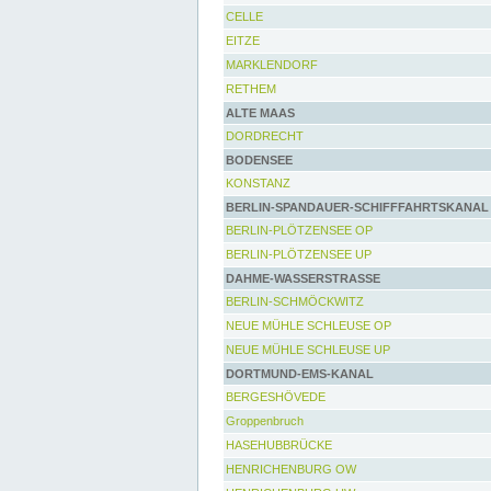
CELLE
EITZE
MARKLENDORF
RETHEM
ALTE MAAS
DORDRECHT
BODENSEE
KONSTANZ
BERLIN-SPANDAUER-SCHIFFFAHRTSKANAL
BERLIN-PLÖTZENSEE OP
BERLIN-PLÖTZENSEE UP
DAHME-WASSERSTRASSE
BERLIN-SCHMÖCKWITZ
NEUE MÜHLE SCHLEUSE OP
NEUE MÜHLE SCHLEUSE UP
DORTMUND-EMS-KANAL
BERGESHÖVEDE
Groppenbruch
HASEHUBBRÜCKE
HENRICHENBURG OW