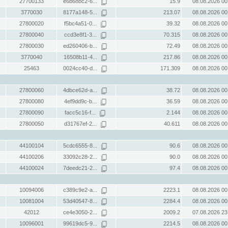
27700133
e6b68bc2-6...
15.9
08.08.2026 00
3770030
8177a148-5...
213.07
08.08.2026 00
27800020
f5bc4a51-0...
39.32
08.08.2026 00
27800040
ccd3e8f1-3...
70.315
08.08.2026 00
27800030
ed260406-b...
72.49
08.08.2026 00
3770040
16508b11-4...
217.86
08.08.2026 00
25463
0024cc40-d...
171.309
08.08.2026 00
27800060
4dbce62d-a...
38.72
08.08.2026 00
27800080
4ef9dd9c-b...
36.59
08.08.2026 00
27800090
facc5c16-f...
2.144
08.08.2026 00
27800050
d31767ef-2...
40.611
08.08.2026 00
44100104
5cdc6555-8...
90.6
08.08.2026 00
44100206
33092c28-2...
90.0
08.08.2026 00
44100024
7deedc21-2...
97.4
08.08.2026 00
10094006
c389c9e2-a...
2223.1
08.08.2026 00
10081004
53d40547-8...
2284.4
08.08.2026 00
42012
ce4e3050-2...
2009.2
07.08.2026 23
10096001
99619dc5-9...
2214.5
08.08.2026 00