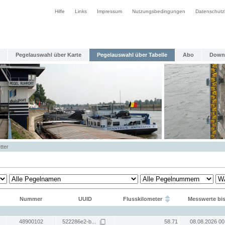
Hilfe
Links
Impressum
Nutzungsbedingungen
Datenschutz
Pegelauswahl über Karte
Pegelauswahl über Tabelle
Abo
Down
tter
Nummer
UUID
Flusskilometer
Messwerte bi
48900102
522286e2-b...
58.71
08.08.2026 00