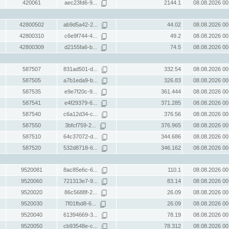
420061
aec23fd6-9...
2144.1
08.08.2026 00
42800502
ab9d5a42-2...
44.02
08.08.2026 00
42800310
c6e9f744-4...
49.2
08.08.2026 00
42800309
d2155fa6-b...
74.5
08.08.2026 00
587507
831ad501-d...
332.54
08.08.2026 00
587505
a7b1eda9-b...
326.83
08.08.2026 00
587535
e9e7f20c-9...
361.444
08.08.2026 00
587541
e4f29379-6...
371.285
08.08.2026 00
587540
c6a12d34-c...
376.56
08.08.2026 00
587550
3bfcf759-2...
376.965
08.08.2026 00
587510
64c37072-d...
344.686
08.08.2026 00
587520
532d8718-6...
346.162
08.08.2026 00
9520081
8ac85e6c-6...
110.1
08.08.2026 00
9520060
721313e7-9...
83.14
08.08.2026 00
9520020
86c5688f-2...
26.09
08.08.2026 00
9520030
7f01fbd8-6...
26.09
08.08.2026 00
9520040
61394669-3...
78.19
08.08.2026 00
9520050
cb93548e-c...
78.312
08.08.2026 00