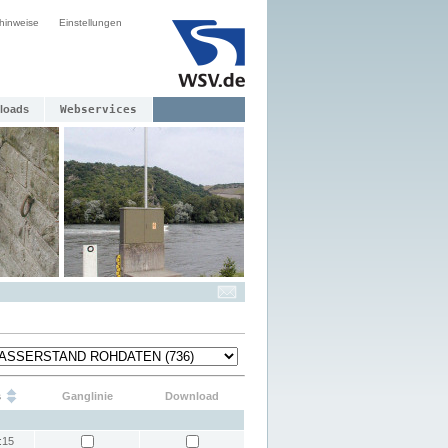
hinweise
Einstellungen
loads
Webservices
s
Ganglinie
Download
:15