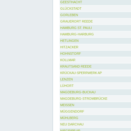
GEESTHACHT
GLÜCKSTADT
GORLEBEN
GRAUERORT REEDE
HAMBURG ST. PAULI
HAMBURG-HARBURG
HETLINGEN
HITZACKER
HOHNSTORF
KOLLMAR
KRAUTSAND REEDE
KRÜCKAU-SPERRWERK AP
LENZEN
LÜHORT
MAGDEBURG-BUCKAU
MAGDEBURG-STROMBRÜCKE
MEISSEN
MÜGGENDORF
MÜHLBERG
NEU DARCHAU
NIEGRIPP AP