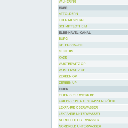
WILHERING
EDER
AFFOLDERN
EDERTALSPERRE
SCHMITTLOTHEIM
ELBE-HAVEL-KANAL
BURG
DETERSHAGEN
GENTHIN
KADE
WUSTERWITZ OP
WUSTERWITZ UP
ZERBEN OP
ZERBEN UP
EIDER
EIDER-SPERRWERK BP
FRIEDRICHSTADT STRASSENBRÜCKE
LEXFÄHRE OBERWASSER
LEXFÄHRE UNTERWASSER
NORDFELD OBERWASSER
NORDFELD UNTERWASSER