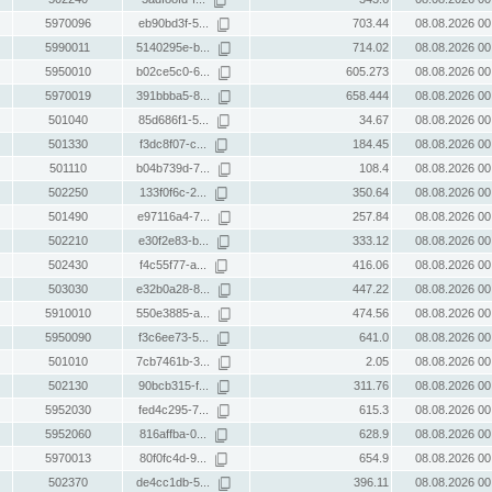
5970096
eb90bd3f-5...
703.44
08.08.2026 00
5990011
5140295e-b...
714.02
08.08.2026 00
5950010
b02ce5c0-6...
605.273
08.08.2026 00
5970019
391bbba5-8...
658.444
08.08.2026 00
501040
85d686f1-5...
34.67
08.08.2026 00
501330
f3dc8f07-c...
184.45
08.08.2026 00
501110
b04b739d-7...
108.4
08.08.2026 00
502250
133f0f6c-2...
350.64
08.08.2026 00
501490
e97116a4-7...
257.84
08.08.2026 00
502210
e30f2e83-b...
333.12
08.08.2026 00
502430
f4c55f77-a...
416.06
08.08.2026 00
503030
e32b0a28-8...
447.22
08.08.2026 00
5910010
550e3885-a...
474.56
08.08.2026 00
5950090
f3c6ee73-5...
641.0
08.08.2026 00
501010
7cb7461b-3...
2.05
08.08.2026 00
502130
90bcb315-f...
311.76
08.08.2026 00
5952030
fed4c295-7...
615.3
08.08.2026 00
5952060
816affba-0...
628.9
08.08.2026 00
5970013
80f0fc4d-9...
654.9
08.08.2026 00
502370
de4cc1db-5...
396.11
08.08.2026 00