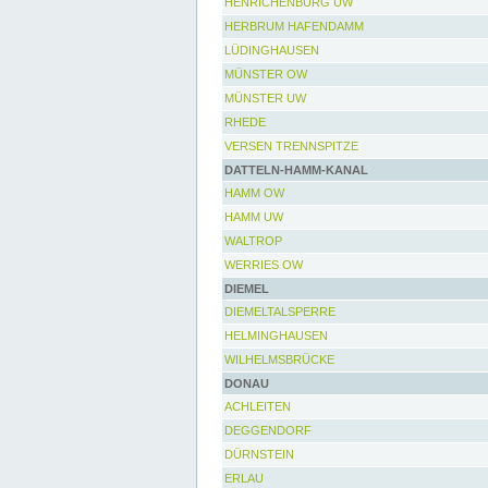
HENRICHENBURG UW
HERBRUM HAFENDAMM
LÜDINGHAUSEN
MÜNSTER OW
MÜNSTER UW
RHEDE
VERSEN TRENNSPITZE
DATTELN-HAMM-KANAL
HAMM OW
HAMM UW
WALTROP
WERRIES OW
DIEMEL
DIEMELTALSPERRE
HELMINGHAUSEN
WILHELMSBRÜCKE
DONAU
ACHLEITEN
DEGGENDORF
DÜRNSTEIN
ERLAU