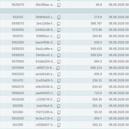
9520070
00e386ac-e...
99.8
08.08.2026 00
502010
094b96e5-c...
274.8
08.08.2026 00
5930070
2ee12b9a-f...
588.787
08.08.2026 00
5930050
b3492c68-8...
573.86
08.08.2026 00
502070
939f82ec-1...
294.82
08.08.2026 00
5952065
bacb459b-0...
635.0
08.08.2026 00
5930020
6aa1cd8e-e...
549.633
08.08.2026 00
5930033
33e0bce0-1...
558.534
08.08.2026 00
5970050
610ab204-d...
684.2
08.08.2026 00
5970094
d4f5f719-8...
695.214
08.08.2026 00
5952020
ae1b91d0-e...
609.9
08.08.2026 00
501470
1ce53a59-3...
236.31
08.08.2026 00
5950070
e6b42536-6...
634.42
08.08.2026 00
5990020
aad49293-2...
724.0
08.08.2026 00
5910030
c233674f-2...
509.35
08.08.2026 00
502000
1edc5fa4-8...
261.16
08.08.2026 00
501060
70272185-b...
55.63
08.08.2026 00
5910025
6e3ea719-4...
504.7
08.08.2026 00
501390
c093b557-4...
200.15
08.08.2026 00