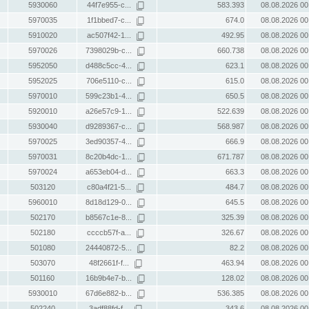
5930060
44f7e955-c...
583.393
08.08.2026 00
5970035
1f1bbed7-c...
674.0
08.08.2026 00
5910020
ac507f42-1...
492.95
08.08.2026 00
5970026
7398029b-c...
660.738
08.08.2026 00
5952050
d488c5cc-4...
623.1
08.08.2026 00
5952025
706e5110-c...
615.0
08.08.2026 00
5970010
599c23b1-4...
650.5
08.08.2026 00
5920010
a26e57c9-1...
522.639
08.08.2026 00
5930040
d9289367-c...
568.987
08.08.2026 00
5970025
3ed90357-4...
666.9
08.08.2026 00
5970031
8c20b4dc-1...
671.787
08.08.2026 00
5970024
a653eb04-d...
663.3
08.08.2026 00
503120
c80a4f21-5...
484.7
08.08.2026 00
5960010
8d18d129-0...
645.5
08.08.2026 00
502170
b8567c1e-8...
325.39
08.08.2026 00
502180
ccccb57f-a...
326.67
08.08.2026 00
501080
24440872-5...
82.2
08.08.2026 00
503070
48f2661f-f...
463.94
08.08.2026 00
501160
16b9b4e7-b...
128.02
08.08.2026 00
5930010
67d6e882-b...
536.385
08.08.2026 00
502240
3adf88fd-f...
343.6
08.08.2026 00