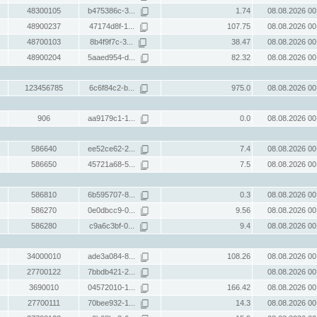
48300105
b475386c-3...
1.74
08.08.2026 00
48900237
47174d8f-1...
107.75
08.08.2026 00
48700103
8b4f9f7c-3...
38.47
08.08.2026 00
48900204
5aaed954-d...
82.32
08.08.2026 00
123456785
6c6f84c2-b...
975.0
08.08.2026 00
906
aa9179c1-1...
0.0
08.08.2026 00
586640
ee52ce62-2...
7.4
08.08.2026 00
586650
45721a68-5...
7.5
08.08.2026 00
586810
6b595707-8...
0.3
08.08.2026 00
586270
0e0dbcc9-0...
9.56
08.08.2026 00
586280
c9a6c3bf-0...
9.4
08.08.2026 00
34000010
ade3a084-8...
108.26
08.08.2026 00
27700122
7bbdb421-2...
08.08.2026 00
3690010
04572010-1...
166.42
08.08.2026 00
27700111
70bee932-1...
14.3
08.08.2026 00