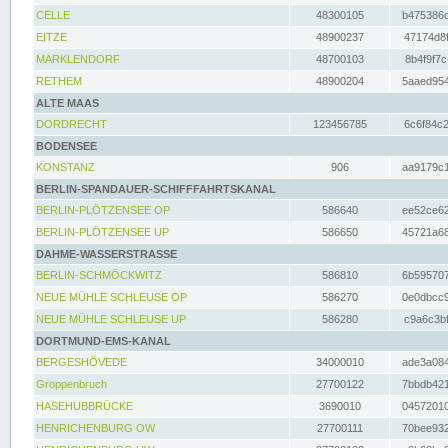
CELLE
48300105
b475386c
EITZE
48900237
47174d8f
MARKLENDORF
48700103
8b4f9f7c
RETHEM
48900204
5aaed954
ALTE MAAS
DORDRECHT
123456785
6c6f84c2
BODENSEE
KONSTANZ
906
aa9179c1
BERLIN-SPANDAUER-SCHIFFFAHRTSKANAL
BERLIN-PLÖTZENSEE OP
586640
ee52ce62
BERLIN-PLÖTZENSEE UP
586650
45721a68
DAHME-WASSERSTRASSE
BERLIN-SCHMÖCKWITZ
586810
6b595707
NEUE MÜHLE SCHLEUSE OP
586270
0e0dbcc9
NEUE MÜHLE SCHLEUSE UP
586280
c9a6c3bf
DORTMUND-EMS-KANAL
BERGESHÖVEDE
34000010
ade3a084
Groppenbruch
27700122
7bbdb421
HASEHUBBRÜCKE
3690010
04572010
HENRICHENBURG OW
27700111
70bee932