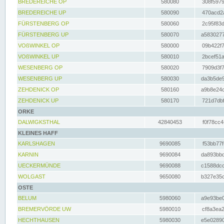
BREDEREICHE OP
580080
308f5979
BREDEREICHE UP
580090
470acd2a
FÜRSTENBERG OP
580060
2c95f83d
FÜRSTENBERG UP
580070
a5830277
VOßWINKEL OP
580000
09b422f7
VOßWINKEL UP
580010
2bcef51a
WESENBERG OP
580020
7909d3f7
WESENBERG UP
580030
da3b5de9
ZEHDENICK OP
580160
a9b8e24c
ZEHDENICK UP
580170
721d7dbf
ORKE
DALWIGKSTHAL
42840453
f0f78cc4
KLEINES HAFF
KARLSHAGEN
9690085
f53bb77f
KARNIN
9690084
da893bbd
UECKERMÜNDE
9690088
c1588dcc
WOLGAST
9650080
b327e35c
OSTE
BELUM
5980060
a9e93be0
BREMERVÖRDE UW
5980010
cf8a3ea2
HECHTHAUSEN
5980030
e5e02890