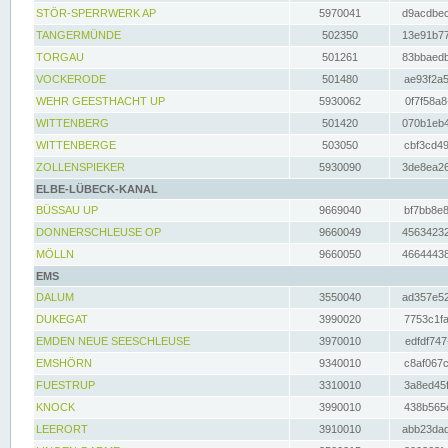
STÖR-SPERRWERK AP
5970041
d9acdbec
TANGERMÜNDE
502350
13e91b77
TORGAU
501261
83bbaedb
VOCKERODE
501480
ae93f2a5
WEHR GEESTHACHT UP
5930062
0f7f58a8
WITTENBERG
501420
070b1eb4
WITTENBERGE
503050
cbf3cd49
ZOLLENSPIEKER
5930090
3de8ea26
ELBE-LÜBECK-KANAL
BÜSSAU UP
9669040
bf7bb8e8
DONNERSCHLEUSE OP
9660049
45634232
MÖLLN
9660050
46644438
EMS
DALUM
3550040
ad357e52
DUKEGAT
3990020
7753c1fa
EMDEN NEUE SEESCHLEUSE
3970010
edfdf747
EMSHÖRN
9340010
c8af067c
FUESTRUP
3310010
3a8ed45f
KNOCK
3990010
438b565e
LEERORT
3910010
abb23dad