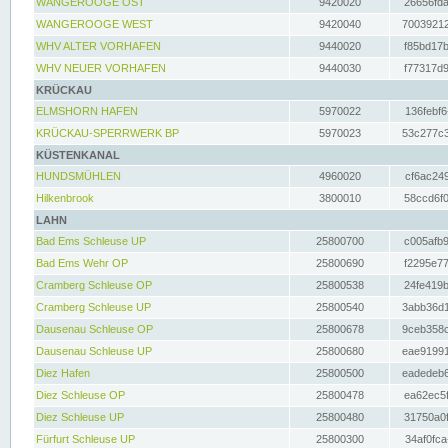
WANGEROOGE OST
9420020
26656fda
WANGEROOGE WEST
9420040
70039212
WHV ALTER VORHAFEN
9440020
f85bd17b
WHV NEUER VORHAFEN
9440030
f77317d9
KRÜCKAU
ELMSHORN HAFEN
5970022
136febf6
KRÜCKAU-SPERRWERK BP
5970023
53c277c3
KÜSTENKANAL
HUNDSMÜHLEN
4960020
cf6ac249
Hilkenbrook
3800010
58ccd6f0
LAHN
Bad Ems Schleuse UP
25800700
c005afb9
Bad Ems Wehr OP
25800690
f2295e77
Cramberg Schleuse OP
25800538
24fe419b
Cramberg Schleuse UP
25800540
3abb36d1
Dausenau Schleuse OP
25800678
9ceb358c
Dausenau Schleuse UP
25800680
eae91991
Diez Hafen
25800500
eadedeb6
Diez Schleuse OP
25800478
ea62ec5f
Diez Schleuse UP
25800480
31750a0f
Fürfurt Schleuse UP
25800300
34af0fca