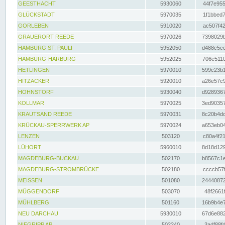
GEESTHACHT
5930060
44f7e955
GLÜCKSTADT
5970035
1f1bbed7
GORLEBEN
5910020
ac507f42
GRAUERORT REEDE
5970026
7398029b
HAMBURG ST. PAULI
5952050
d488c5cc
HAMBURG-HARBURG
5952025
706e5110
HETLINGEN
5970010
599c23b1
HITZACKER
5920010
a26e57c9
HOHNSTORF
5930040
d9289367
KOLLMAR
5970025
3ed90357
KRAUTSAND REEDE
5970031
8c20b4dc
KRÜCKAU-SPERRWERK AP
5970024
a653eb04
LENZEN
503120
c80a4f21
LÜHORT
5960010
8d18d129
MAGDEBURG-BUCKAU
502170
b8567c1e
MAGDEBURG-STROMBRÜCKE
502180
ccccb57f
MEISSEN
501080
24440872
MÜGGENDORF
503070
48f2661f
MÜHLBERG
501160
16b9b4e7
NEU DARCHAU
5930010
67d6e882
NIEGRIPP AP
502240
3adf88fd