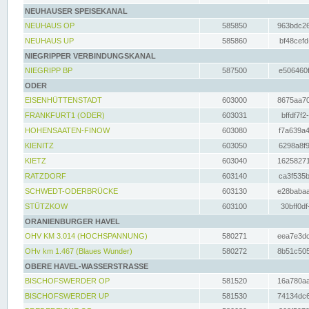
NEUHAUSER SPEISEKANAL
NEUHAUS OP
585850
963bdc26
NEUHAUS UP
585860
bf48cefd
NIEGRIPPER VERBINDUNGSKANAL
NIEGRIPP BP
587500
e506460f
ODER
EISENHÜTTENSTADT
603000
8675aa70
FRANKFURT1 (ODER)
603031
bffdf7f2
HOHENSAATEN-FINOW
603080
f7a639a4
KIENITZ
603050
6298a8f9
KIETZ
603040
16258271
RATZDORF
603140
ca3f535b
SCHWEDT-ODERBRÜCKE
603130
e28babaa
STÜTZKOW
603100
30bff0df
ORANIENBURGER HAVEL
OHV KM 3.014 (HOCHSPANNUNG)
580271
eea7e3dc
OHv km 1.467 (Blaues Wunder)
580272
8b51c505
OBERE HAVEL-WASSERSTRASSE
BISCHOFSWERDER OP
581520
16a780aa
BISCHOFSWERDER UP
581530
74134dc6