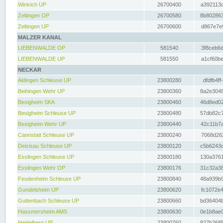
Wintrich UP
26700400
a392113c
Zeltingen OP
26700580
8b802863
Zeltingen UP
26700600
d867e7e9
MALZER KANAL
LIEBENWALDE OP
581540
3f8ceb6d
LIEBENWALDE UP
581550
a1cf60be
NECKAR
Aldingen Schleuse UP
23800280
dfdfb4ff
Beihingen Wehr UP
23800360
8a2e3048
Besigheim SKA
23800460
46d8ed02
Besigheim Schleuse UP
23800480
57db82c7
Besigheim Wehr UP
23800440
42c11b7a
Cannstatt Schleuse UP
23800240
7068d262
Deizisau Schleuse UP
23800120
c5b6243d
Esslingen Schleuse UP
23800180
130a3761
Esslingen Wehr OP
23800176
31c32a38
Feudenheim Schleuse UP
23800840
48a939b9
Gundelsheim UP
23800620
fc1072e4
Guttenbach Schleuse UP
23800660
bd36404b
Hassmersheim AMS
23800630
0e1b8ae0
Heidelberg UP
23800760
827b2685