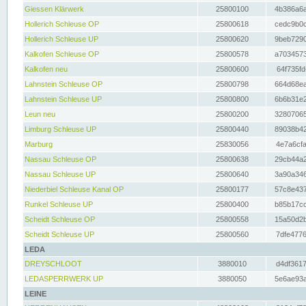
Giessen Klärwerk
25800100
4b386a6a
Hollerich Schleuse OP
25800618
cedc9b0c
Hollerich Schleuse UP
25800620
9beb7290
Kalkofen Schleuse OP
25800578
a7034573
Kalkofen neu
25800600
64f735fd
Lahnstein Schleuse OP
25800798
664d68ea
Lahnstein Schleuse UP
25800800
6b6b31e2
Leun neu
25800200
32807065
Limburg Schleuse UP
25800440
89038b42
Marburg
25830056
4e7a6cfa
Nassau Schleuse OP
25800638
29cb44a2
Nassau Schleuse UP
25800640
3a90a346
Niederbiel Schleuse Kanal OP
25800177
57c8e437
Runkel Schleuse UP
25800400
b85b17cc
Scheidt Schleuse OP
25800558
15a50d2b
Scheidt Schleuse UP
25800560
7dfe4776
LEDA
DREYSCHLOOT
3880010
d4df3617
LEDASPERRWERK UP
3880050
5e6ae93a
LEINE