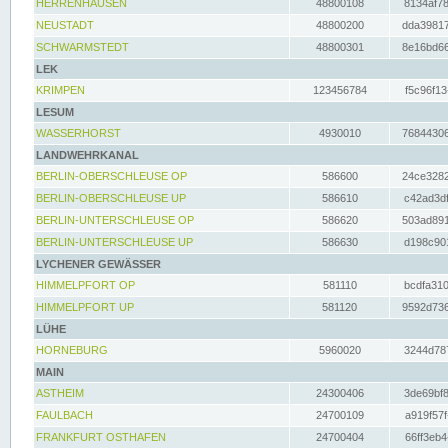
HERRENHAUSEN
48800108
8134af78
NEUSTADT
48800200
dda39817
SCHWARMSTEDT
48800301
8e16bd66
LEK
KRIMPEN
123456784
f5c96f13
LESUM
WASSERHORST
4930010
76844306
LANDWEHRKANAL
BERLIN-OBERSCHLEUSE OP
586600
24ce3282
BERLIN-OBERSCHLEUSE UP
586610
c42ad3df
BERLIN-UNTERSCHLEUSE OP
586620
503ad891
BERLIN-UNTERSCHLEUSE UP
586630
d198c901
LYCHENER GEWÄSSER
HIMMELPFORT OP
581110
bcdfa310
HIMMELPFORT UP
581120
9592d736
LÜHE
HORNEBURG
5960020
3244d787
MAIN
ASTHEIM
24300406
3de69bf8
FAULBACH
24700109
a919f57f
FRANKFURT OSTHAFEN
24700404
66ff3eb4