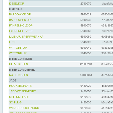
IJSSELKOP
2790070
bbaefa8e
ILMENAU
BARDOWICK OP
5940029
07830b68
BARDOWICK UP
5940030
a238b70f
FAHRENHOLZ OP
5940070
c33c3667
FAHRENHOLZ UP
5940060
bb62b28f
ILMENAU SPERRWERK AP
5940080
6b05e8dc
LÜNE
5940020
d7a8df36
WITTORF OP
5940049
eb3d4195
WITTORF UP
5940050
308c39b6
ITTER ZUR EDER
HERZHAUSEN
42800218
855205e7
ITTER ZUR DIEMEL
KOTTHAUSEN
44100013
36243256
JADE
HOOKSIELPLATE
9430020
fac30fe9
JADE-WESER-PORT
9430050
33bdec83
MELLUMPLATE
9420010
c8b9a2b6
SCHILLIG
9430030
b1cda5a0
WANGEROOGE NORD
9420030
c41d42b1