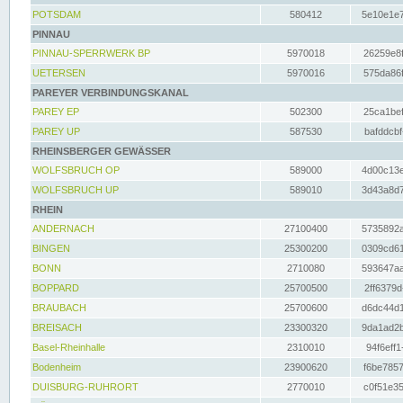
POTSDAM
580412
5e10e1e7
PINNAU
PINNAU-SPERRWERK BP
5970018
26259e8f
UETERSEN
5970016
575da86f
PAREYER VERBINDUNGSKANAL
PAREY EP
502300
25ca1bef
PAREY UP
587530
bafddcbf
RHEINSBERGER GEWÄSSER
WOLFSBRUCH OP
589000
4d00c13e
WOLFSBRUCH UP
589010
3d43a8d7
RHEIN
ANDERNACH
27100400
5735892a
BINGEN
25300200
0309cd61
BONN
2710080
593647aa
BOPPARD
25700500
2ff6379d
BRAUBACH
25700600
d6dc44d1
BREISACH
23300320
9da1ad2b
Basel-Rheinhalle
2310010
94f6eff1
Bodenheim
23900620
f6be7857
DUISBURG-RUHRORT
2770010
c0f51e35