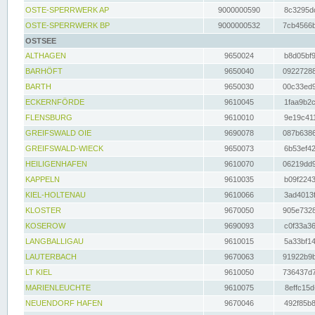
OSTE-SPERRWERK AP
9000000590
8c3295dc
OSTE-SPERRWERK BP
9000000532
7cb4566b
OSTSEE
ALTHAGEN
9650024
b8d05bf9
BARHÖFT
9650040
09227288
BARTH
9650030
00c33ed9
ECKERNFÖRDE
9610045
1faa9b2c
FLENSBURG
9610010
9e19c411
GREIFSWALD OIE
9690078
087b6386
GREIFSWALD-WIECK
9650073
6b53ef42
HEILIGENHAFEN
9610070
06219dd9
KAPPELN
9610035
b09f2243
KIEL-HOLTENAU
9610066
3ad4013f
KLOSTER
9670050
905e7328
KOSEROW
9690093
c0f33a36
LANGBALLIGAU
9610015
5a33bf14
LAUTERBACH
9670063
91922b9b
LT KIEL
9610050
736437d7
MARIENLEUCHTE
9610075
8effc15d
NEUENDORF HAFEN
9670046
492f85b8