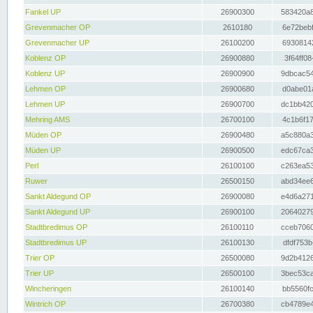
Fankel UP
26900300
583420a8
Grevenmacher OP
2610180
6e72bebf
Grevenmacher UP
26100200
69308142
Koblenz OP
26900880
3f64ff08
Koblenz UP
26900900
9dbcac54
Lehmen OP
26900680
d0abe01a
Lehmen UP
26900700
dc1bb420
Mehring AMS
26700100
4c1b6f17
Müden OP
26900480
a5c880a3
Müden UP
26900500
edc67ca3
Perl
26100100
c263ea53
Ruwer
26500150
abd34ee6
Sankt Aldegund OP
26900080
e4d6a271
Sankt Aldegund UP
26900100
20640279
Stadtbredimus OP
26100110
cceb7060
Stadtbredimus UP
26100130
dfdf753b
Trier OP
26500080
9d2b4126
Trier UP
26500100
3bec53ca
Wincheringen
26100140
bb5560fc
Wintrich OP
26700380
cb4789e4