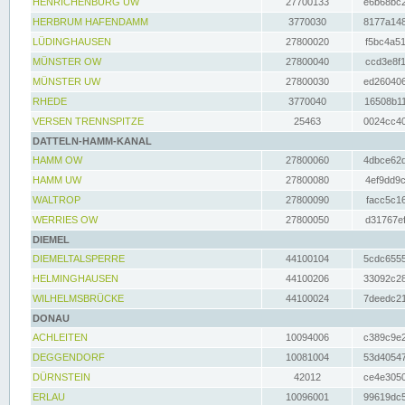
HENRICHENBURG UW
27700133
e6b68bc2
HERBRUM HAFENDAMM
3770030
8177a148
LÜDINGHAUSEN
27800020
f5bc4a51
MÜNSTER OW
27800040
ccd3e8f1
MÜNSTER UW
27800030
ed260406
RHEDE
3770040
16508b11
VERSEN TRENNSPITZE
25463
0024cc40
DATTELN-HAMM-KANAL
HAMM OW
27800060
4dbce62d
HAMM UW
27800080
4ef9dd9c
WALTROP
27800090
facc5c16
WERRIES OW
27800050
d31767ef
DIEMEL
DIEMELTALSPERRE
44100104
5cdc6555
HELMINGHAUSEN
44100206
33092c28
WILHELMSBRÜCKE
44100024
7deedc21
DONAU
ACHLEITEN
10094006
c389c9e2
DEGGENDORF
10081004
53d40547
DÜRNSTEIN
42012
ce4e3050
ERLAU
10096001
99619dc5