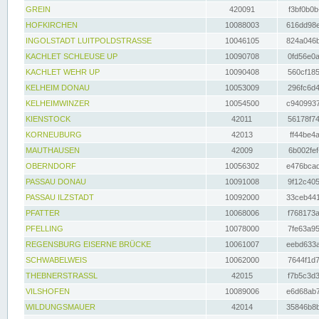
GREIN
420091
f3bf0b0b
HOFKIRCHEN
10088003
616dd98e
INGOLSTADT LUITPOLDSTRASSE
10046105
824a046b
KACHLET SCHLEUSE UP
10090708
0fd56e0a
KACHLET WEHR UP
10090408
560cf185
KELHEIM DONAU
10053009
296fc6d4
KELHEIMWINZER
10054500
c9409937
KIENSTOCK
42011
56178f74
KORNEUBURG
42013
ff44be4a
MAUTHAUSEN
42009
6b002fef
OBERNDORF
10056302
e476bcad
PASSAU DONAU
10091008
9f12c405
PASSAU ILZSTADT
10092000
33ceb441
PFATTER
10068006
f768173a
PFELLING
10078000
7fe63a95
REGENSBURG EISERNE BRÜCKE
10061007
eebd633a
SCHWABELWEIS
10062000
7644f1d7
THEBNERSTRASSL
42015
f7b5c3d3
VILSHOFEN
10089006
e6d68ab7
WILDUNGSMAUER
42014
35846b8b