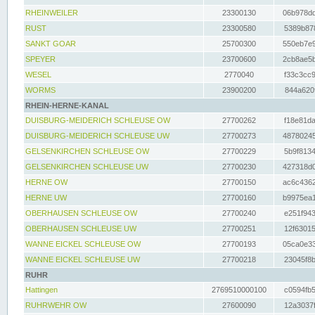
RHEINWEILER
23300130
06b978dd
RUST
23300580
5389b878
SANKT GOAR
25700300
550eb7e9
SPEYER
23700600
2cb8ae5b
WESEL
2770040
f33c3cc9
WORMS
23900200
844a620f
RHEIN-HERNE-KANAL
DUISBURG-MEIDERICH SCHLEUSE OW
27700262
f18e81da
DUISBURG-MEIDERICH SCHLEUSE UW
27700273
48780245
GELSENKIRCHEN SCHLEUSE OW
27700229
5b9f8134
GELSENKIRCHEN SCHLEUSE UW
27700230
427318d0
HERNE OW
27700150
ac6c4362
HERNE UW
27700160
b9975ea1
OBERHAUSEN SCHLEUSE OW
27700240
e251f943
OBERHAUSEN SCHLEUSE UW
27700251
12f63015
WANNE EICKEL SCHLEUSE OW
27700193
05ca0e33
WANNE EICKEL SCHLEUSE UW
27700218
23045f8b
RUHR
Hattingen
2769510000100
c0594fb5
RUHRWEHR OW
27600090
12a3037f