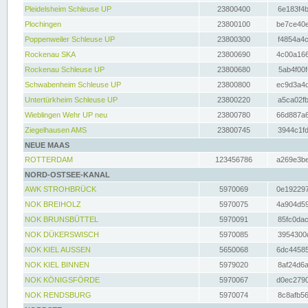
Pleidelsheim Schleuse UP
23800400
6e183f4b
Plochingen
23800100
be7ce40e
Poppenweiler Schleuse UP
23800300
f4854a4c
Rockenau SKA
23800690
4c00a166
Rockenau Schleuse UP
23800680
5ab4f00f
Schwabenheim Schleuse UP
23800800
ec9d3a4d
Untertürkheim Schleuse UP
23800220
a5ca02fb
Wieblingen Wehr UP neu
23800780
66d887a6
Ziegelhausen AMS
23800745
3944c1fd
NEUE MAAS
ROTTERDAM
123456786
a269e3be
NORD-OSTSEE-KANAL
AWK STROHBRÜCK
5970069
0e192297
NOK BREIHOLZ
5970075
4a904d59
NOK BRUNSBÜTTEL
5970091
85fc0dac
NOK DÜKERSWISCH
5970085
3954300d
NOK KIEL AUSSEN
5650068
6dc44585
NOK KIEL BINNEN
5979020
8af24d6a
NOK KÖNIGSFÖRDE
5970067
d0ec2790
NOK RENDSBURG
5970074
8c8afb56