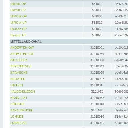
Diemitz OP
581020
d6426c42
Diemitz UP
581030
6b3b55e2
MIROW OP
581000
ab13c115
MIROW UP
581010
19cc3b9a
Strasen OP
581060
117877ec
Strasen UP
581070
2cc40997
MITTELLANDKANAL
ANDERTEN OW
31010061
bc20d819
ANDERTEN UW
31010060
dd41a7d6
BAD ESSEN
31010030
6760b547
BERENBUSCH
31010042
d2c8f60e
BRAMSCHE
31010020
bec8a6a5
BROXTEN
31010032
1125a391
HAHLEN
31010041
ac970eb0
HALDENSLEBEN
3101013
90d92801
HANN. LIST
31010062
27dfd137
HÖRSTEL
31010010
6c7c180f
KANALBRÜCKE
3101018
32b997c2
LOHNDE
31010050
516c4814
LÜBBECKE
31010031
c2aa9164