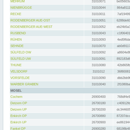
MEHRUM
31010071
be05603a
NIENBRÜGGE
31010044
864a8111
RECKE
31010011
7af19499
RODENBERGER AUE-OST
31010051
6288de60
RODENBERGER AUE-WEST
31010052
eb24b5a3
RUSBEND
31010043
c1f06401
RÜHEN
31010093
4ed5f6da
SEHNDE
31010070
ab0d9117
SÜLFELD OW
31010092
a8604e8f
SÜLFELD UW
31010091
892183d6
THUNE
31010080
42b865fb
VELSDORF
3101012
36f80081
VORSFELDE
31010090
dbb2bb9f
WARBER GRABEN
31010040
2f1080ba
MOSEL
Cochem
26900400
768df4e9
Detzem OP
26700180
c40912fd
Detzem UP
26700200
dc344605
Enkirch OP
26700880
87207dcd
Enkirch UP
26700900
ee861944
Fankel OP
26900280
68198b48