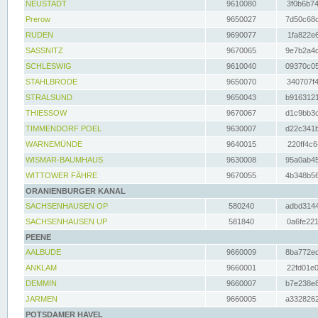
NEUSTADT
9610080
3f0b6b74
Prerow
9650027
7d50c68c
RUDEN
9690077
1fa822e6
SASSNITZ
9670065
9e7b2a4d
SCHLESWIG
9610040
09370c05
STAHLBRODE
9650070
340707f4
STRALSUND
9650043
b9163121
THIESSOW
9670067
d1c9bb3c
TIMMENDORF POEL
9630007
d22c341b
WARNEMÜNDE
9640015
220ff4c6
WISMAR-BAUMHAUS
9630008
95a0ab45
WITTOWER FÄHRE
9670055
4b348b56
ORANIENBURGER KANAL
SACHSENHAUSEN OP
580240
adbd3144
SACHSENHAUSEN UP
581840
0a6fe221
PEENE
AALBUDE
9660009
8ba772ed
ANKLAM
9660001
22fd01e0
DEMMIN
9660007
b7e238e8
JARMEN
9660005
a3328262
POTSDAMER HAVEL