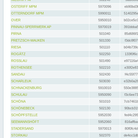
OSTERIFF MPM
5970096
eb90bd3f
OTTERNDORF MPM
5990011
5140295e
OVER
5950010
b02ce5c0
PINNAU-SPERRWERK AP
5970019
391bbba5
PIRNA
501040
85d686f1
PRETZSCH-MAUKEN
501330
f3dc8f07
RIESA
501110
b04b739d
ROGÄTZ
502250
133f0f6c
ROSSLAU
501490
e97116a4
ROTHENSEE
502210
e30f2e83
SANDAU
502430
f4c55f77
SCHARLEUK
503030
e32b0a28
SCHNACKENBURG
5910010
550e3885
SCHULAU
5950090
f3c6ee73
SCHÖNA
501010
7cb7461b
SCHÖNEBECK
502130
90bcb315
SCHÖPFSTELLE
5952030
fed4c295
SEEMANNSHÖFT
5952060
816affba
STADERSAND
5970013
80f0fc4d
STORKAU
502370
de4cc1db