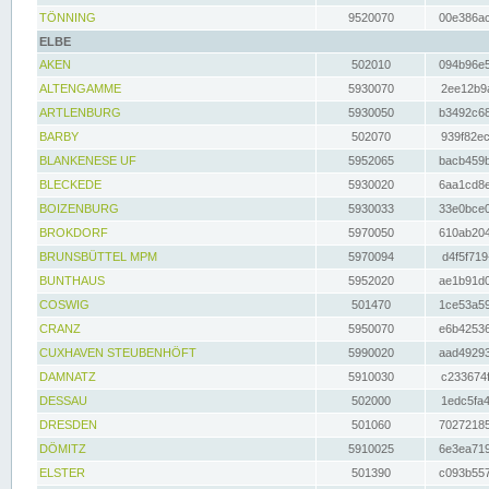
TÖNNING
9520070
00e386ac
ELBE
AKEN
502010
094b96e5
ALTENGAMME
5930070
2ee12b9a
ARTLENBURG
5930050
b3492c68
BARBY
502070
939f82ec
BLANKENESE UF
5952065
bacb459b
BLECKEDE
5930020
6aa1cd8e
BOIZENBURG
5930033
33e0bce0
BROKDORF
5970050
610ab204
BRUNSBÜTTEL MPM
5970094
d4f5f719
BUNTHAUS
5952020
ae1b91d0
COSWIG
501470
1ce53a59
CRANZ
5950070
e6b42536
CUXHAVEN STEUBENHÖFT
5990020
aad49293
DAMNATZ
5910030
c233674f
DESSAU
502000
1edc5fa4
DRESDEN
501060
70272185
DÖMITZ
5910025
6e3ea719
ELSTER
501390
c093b557