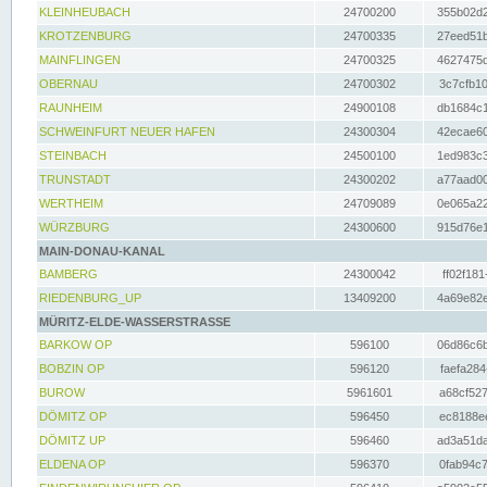
KLEINHEUBACH
24700200
355b02d2
KROTZENBURG
24700335
27eed51b
MAINFLINGEN
24700325
4627475d
OBERNAU
24700302
3c7cfb10
RAUNHEIM
24900108
db1684c1
SCHWEINFURT NEUER HAFEN
24300304
42ecae60
STEINBACH
24500100
1ed983c3
TRUNSTADT
24300202
a77aad00
WERTHEIM
24709089
0e065a22
WÜRZBURG
24300600
915d76e1
MAIN-DONAU-KANAL
BAMBERG
24300042
ff02f181
RIEDENBURG_UP
13409200
4a69e82e
MÜRITZ-ELDE-WASSERSTRASSE
BARKOW OP
596100
06d86c6b
BOBZIN OP
596120
faefa284
BUROW
5961601
a68cf527
DÖMITZ OP
596450
ec8188ee
DÖMITZ UP
596460
ad3a51da
ELDENA OP
596370
0fab94c7