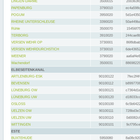
LINGEN-DARME
3500015
200363fc
PAPENBURG
3790010
ec4a598d
POGUM
3950020
5d1e4350
RHEINE UNTERSCHLEUSE
3390020
50a449ba
Rühle
3500070
15456f75
TERBORG
3910020
244cae8b
VERSEN WEHR OP
3730001
86f8dbab
VERSEN WEHRDURCHSTICH
3730010
6de43652
WEENER
3790020
aa6af4e6
Wachendorf
3500031
88698229
ELBESEITENKANAL
ARTLENBURG-ESK
90100122
7fec2f4f
BEVENSEN
90100112
b8997708
LÜNEBURG OW
90100121
c7364d1e
LÜNEBURG UW
90100120
d18033cd
OSLOSS
90100100
6c5b6422
UELZEN OW
90100111
728bd3e3
UELZEN UW
90100110
0d0082cf
WITTINGEN
90100101
9cf795ce
ESTE
BUXTEHUDE
5950080
8a08c920