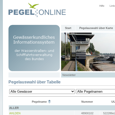
Hilfe
Link
Start
Pegelauswahl über Karte
Newsletter
Pegelauswahl über Tabelle
Pegelname
Nummer
UU
ALLER
AHLDEN
48900102
522286e2