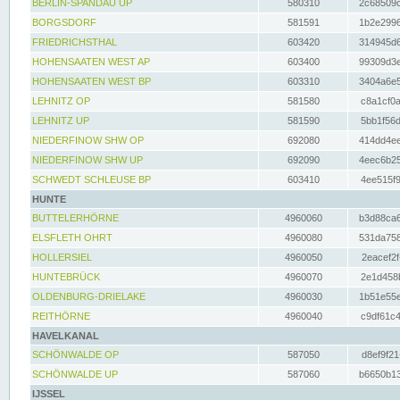
BERLIN-SPANDAU UP
580310
2c68509c
BORGSDORF
581591
1b2e2996
FRIEDRICHSTHAL
603420
314945d6
HOHENSAATEN WEST AP
603400
99309d3e
HOHENSAATEN WEST BP
603310
3404a6e5
LEHNITZ OP
581580
c8a1cf0a
LEHNITZ UP
581590
5bb1f56d
NIEDERFINOW SHW OP
692080
414dd4ee
NIEDERFINOW SHW UP
692090
4eec6b25
SCHWEDT SCHLEUSE BP
603410
4ee515f9
HUNTE
BUTTELERHÖRNE
4960060
b3d88ca6
ELSFLETH OHRT
4960080
531da758
HOLLERSIEL
4960050
2eacef2f
HUNTEBRÜCK
4960070
2e1d458b
OLDENBURG-DRIELAKE
4960030
1b51e55e
REITHÖRNE
4960040
c9df61c4
HAVELKANAL
SCHÖNWALDE OP
587050
d8ef9f21
SCHÖNWALDE UP
587060
b6650b13
IJSSEL