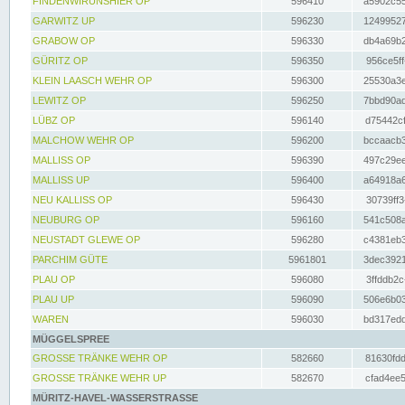
FINDENWIRUNSHIER OP
596410
a5902c55
GARWITZ UP
596230
12499527
GRABOW OP
596330
db4a69b2
GÜRITZ OP
596350
956ce5ff
KLEIN LAASCH WEHR OP
596300
25530a3e
LEWITZ OP
596250
7bbd90ad
LÜBZ OP
596140
d75442cf
MALCHOW WEHR OP
596200
bccaacb3
MALLISS OP
596390
497c29ee
MALLISS UP
596400
a64918a6
NEU KALLISS OP
596430
30739ff3
NEUBURG OP
596160
541c508a
NEUSTADT GLEWE OP
596280
c4381eb3
PARCHIM GÜTE
5961801
3dec3921
PLAU OP
596080
3ffddb2c
PLAU UP
596090
506e6b03
WAREN
596030
bd317edd
MÜGGELSPREE
GROSSE TRÄNKE WEHR OP
582660
81630fdd
GROSSE TRÄNKE WEHR UP
582670
cfad4ee5
MÜRITZ-HAVEL-WASSERSTRASSE