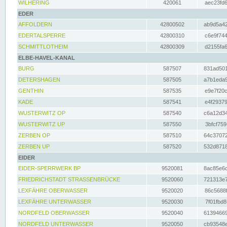
WILHERING
420061
aec23fd6
EDER
AFFOLDERN
42800502
ab9d5a42
EDERTALSPERRE
42800310
c6e9f744
SCHMITTLOTHEIM
42800309
d2155fa6
ELBE-HAVEL-KANAL
BURG
587507
831ad501
DETERSHAGEN
587505
a7b1eda9
GENTHIN
587535
e9e7f20c
KADE
587541
e4f29379
WUSTERWITZ OP
587540
c6a12d34
WUSTERWITZ UP
587550
3bfcf759
ZERBEN OP
587510
64c37072
ZERBEN UP
587520
532d8718
EIDER
EIDER-SPERRWERK BP
9520081
8ac85e6c
FRIEDRICHSTADT STRASSENBRÜCKE
9520060
721313e7
LEXFÄHRE OBERWASSER
9520020
86c5688f
LEXFÄHRE UNTERWASSER
9520030
7f01fbd8
NORDFELD OBERWASSER
9520040
61394669
NORDFELD UNTERWASSER
9520050
cb93548e