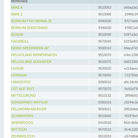
NORDSEE
BAKE A
9510063
e8daa3e2
BAKE Z
9510066
104fdc24
BORKUM FISCHERBALJE
9340020
8727ebfd
BORKUM SÜDSTRAND
9340030
478f21e9
BÜSUM
9510095
5287a3e1
DAGEBÜLL
9570040
6233e901
EIDER-SPERRWERK AP
9530010
04acd7e5
HELGOLAND BINNENHAFEN
9510070
c0ec139b
HELGOLAND SÜDHAFEN
9510075
0d8233b8
HUSUM
9530020
e114aeec
HÖRNUM
9570050
733755fd
LANGEOOG
9390010
a0c1dcb6
LIST AUF SYLT
9570070
5e92d73f
MITTELGRUND
9510132
3ff99b92
NORDERNEY RIFFGAT
9360010
c0244c0e
PELLWORM ANLEGER
9550021
2852b9ab
SCHARHÖRN
9510060
f0197bcf
SPIEKEROOG
9410010
662c4b5e
WITTDÜN
9570010
9c4c11f2
ZEHNERLOCH
9510010
e574d0af