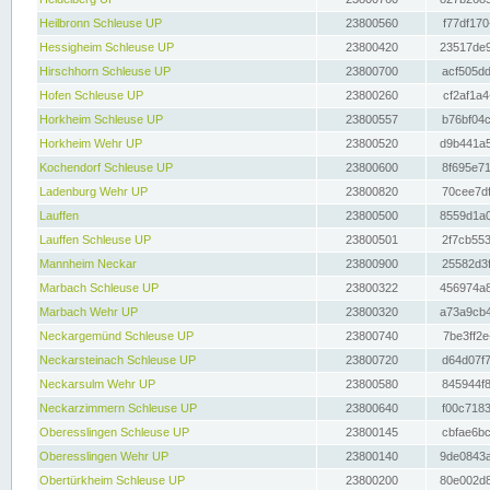
Heilbronn Schleuse UP
23800560
f77df170
Hessigheim Schleuse UP
23800420
23517de9
Hirschhorn Schleuse UP
23800700
acf505dd
Hofen Schleuse UP
23800260
cf2af1a4
Horkheim Schleuse UP
23800557
b76bf04c
Horkheim Wehr UP
23800520
d9b441a5
Kochendorf Schleuse UP
23800600
8f695e71
Ladenburg Wehr UP
23800820
70cee7df
Lauffen
23800500
8559d1a0
Lauffen Schleuse UP
23800501
2f7cb553
Mannheim Neckar
23800900
25582d3f
Marbach Schleuse UP
23800322
456974a8
Marbach Wehr UP
23800320
a73a9cb4
Neckargemünd Schleuse UP
23800740
7be3ff2e
Neckarsteinach Schleuse UP
23800720
d64d07f7
Neckarsulm Wehr UP
23800580
845944f8
Neckarzimmern Schleuse UP
23800640
f00c7183
Oberesslingen Schleuse UP
23800145
cbfae6bc
Oberesslingen Wehr UP
23800140
9de0843a
Obertürkheim Schleuse UP
23800200
80e002d8