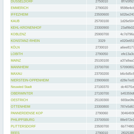
DÜSSELDORF
2750010
8f7e5f92
EMMERICH
2790020
9598e4cb
IFFEZHEIM
23500600
b02be240
KAUB
25700100
1d26e504
KEHL-KRONENHOF
23300900
23af9b02
KOBLENZ
25900700
4c7d796a
KONSTANZ-RHEIN
3329
e020e651
KÖLN
2730010
a6ee8177
LOBITH
2790050
efe13a3d
MAINZ
25100100
a37a9aa3
MANNHEIM
23700700
57090802
MAXAU
23700200
b6c6d5c8
NIERSTEIN-OPPENHEIM
23900600
d28e7ed1
Neuwied Stadt
27100370
dc407f1e
OBERWINTER
27100700
b45359df
OESTRICH
25100300
665be0fe
OTTENHEIM
23300800
787e5d63
PANNERDENSE KOP
2790060
3046493f
PHILIPPSBURG
23700500
88e972e1
PLITTERSDORF
23500700
6b774802
REES
2790010
2f025389