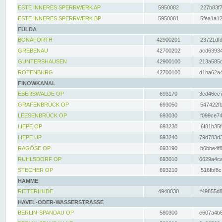
ESTE INNERES SPERRWERK AP
5950082
227b83f7
ESTE INNERES SPERRWERK BP
5950081
5fea1a12
FULDA
BONAFORTH
42900201
23721dfd
GREBENAU
42700202
acd63934
GUNTERSHAUSEN
42900100
213a585d
ROTENBURG
42700100
d1ba62a4
FINOWKANAL
EBERSWALDE OP
693170
3cd46cc7
GRAFENBRÜCK OP
693050
547422fb
LEESENBRÜCK OP
693030
f099ce74
LIEPE OP
693230
6f81b35f
LIEPE UP
693240
79d783d3
RAGÖSE OP
693190
b6bbe4f8
RUHLSDORF OP
693010
6629a4ca
STECHER OP
693210
516fbf8c
HAMME
RITTERHUDE
4940030
f49855d8
HAVEL-ODER-WASSERSTRASSE
BERLIN-SPANDAU OP
580300
e607a4b6