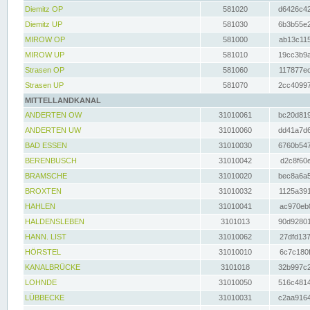
Diemitz OP
581020
d6426c42
Diemitz UP
581030
6b3b55e2
MIROW OP
581000
ab13c115
MIROW UP
581010
19cc3b9a
Strasen OP
581060
117877ec
Strasen UP
581070
2cc40997
MITTELLANDKANAL
ANDERTEN OW
31010061
bc20d819
ANDERTEN UW
31010060
dd41a7d6
BAD ESSEN
31010030
6760b547
BERENBUSCH
31010042
d2c8f60e
BRAMSCHE
31010020
bec8a6a5
BROXTEN
31010032
1125a391
HAHLEN
31010041
ac970eb0
HALDENSLEBEN
3101013
90d92801
HANN. LIST
31010062
27dfd137
HÖRSTEL
31010010
6c7c180f
KANALBRÜCKE
3101018
32b997c2
LOHNDE
31010050
516c4814
LÜBBECKE
31010031
c2aa9164