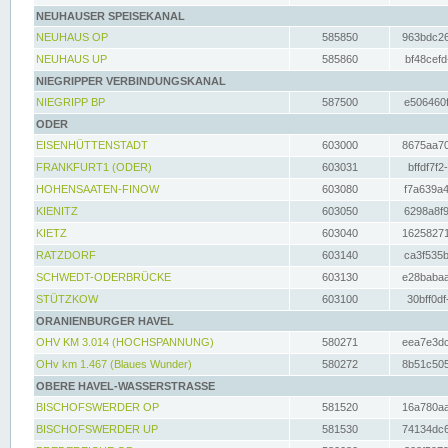
NEUHAUSER SPEISEKANAL
NEUHAUS OP
585850
963bdc26
NEUHAUS UP
585860
bf48cefd
NIEGRIPPER VERBINDUNGSKANAL
NIEGRIPP BP
587500
e506460f
ODER
EISENHÜTTENSTADT
603000
8675aa70
FRANKFURT1 (ODER)
603031
bffdf7f2
HOHENSAATEN-FINOW
603080
f7a639a4
KIENITZ
603050
6298a8f9
KIETZ
603040
16258271
RATZDORF
603140
ca3f535b
SCHWEDT-ODERBRÜCKE
603130
e28babaa
STÜTZKOW
603100
30bff0df
ORANIENBURGER HAVEL
OHV KM 3.014 (HOCHSPANNUNG)
580271
eea7e3dc
OHv km 1.467 (Blaues Wunder)
580272
8b51c505
OBERE HAVEL-WASSERSTRASSE
BISCHOFSWERDER OP
581520
16a780aa
BISCHOFSWERDER UP
581530
74134dc6