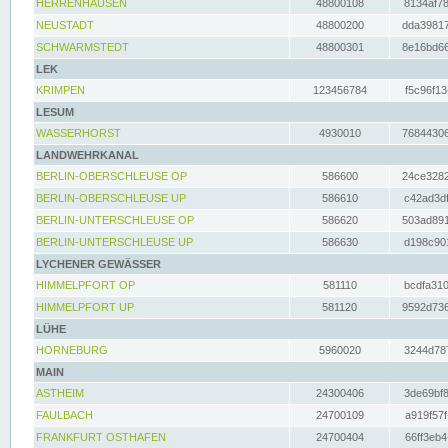
HERRENHAUSEN
48800108
8134af78
NEUSTADT
48800200
dda39817
SCHWARMSTEDT
48800301
8e16bd66
LEK
KRIMPEN
123456784
f5c96f13
LESUM
WASSERHORST
4930010
76844306
LANDWEHRKANAL
BERLIN-OBERSCHLEUSE OP
586600
24ce3282
BERLIN-OBERSCHLEUSE UP
586610
c42ad3df
BERLIN-UNTERSCHLEUSE OP
586620
503ad891
BERLIN-UNTERSCHLEUSE UP
586630
d198c901
LYCHENER GEWÄSSER
HIMMELPFORT OP
581110
bcdfa310
HIMMELPFORT UP
581120
9592d736
LÜHE
HORNEBURG
5960020
3244d787
MAIN
ASTHEIM
24300406
3de69bf8
FAULBACH
24700109
a919f57f
FRANKFURT OSTHAFEN
24700404
66ff3eb4