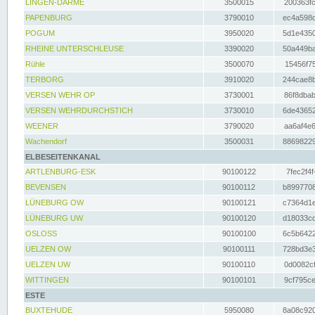
LINGEN-DARME
3500015
200363fc
PAPENBURG
3790010
ec4a598d
POGUM
3950020
5d1e4350
RHEINE UNTERSCHLEUSE
3390020
50a449ba
Rühle
3500070
15456f75
TERBORG
3910020
244cae8b
VERSEN WEHR OP
3730001
86f8dbab
VERSEN WEHRDURCHSTICH
3730010
6de43652
WEENER
3790020
aa6af4e6
Wachendorf
3500031
88698229
ELBESEITENKANAL
ARTLENBURG-ESK
90100122
7fec2f4f
BEVENSEN
90100112
b8997708
LÜNEBURG OW
90100121
c7364d1e
LÜNEBURG UW
90100120
d18033cd
OSLOSS
90100100
6c5b6422
UELZEN OW
90100111
728bd3e3
UELZEN UW
90100110
0d0082cf
WITTINGEN
90100101
9cf795ce
ESTE
BUXTEHUDE
5950080
8a08c920