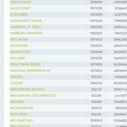
GEESTHACHT
5930060
44f7e955
GLÜCKSTADT
5970035
1f1bbed7
GORLEBEN
5910020
ac507f42
GRAUERORT REEDE
5970026
7398029b
HAMBURG ST. PAULI
5952050
d488c5cc
HAMBURG-HARBURG
5952025
706e5110
HETLINGEN
5970010
599c23b1
HITZACKER
5920010
a26e57c9
HOHNSTORF
5930040
d9289367
KOLLMAR
5970025
3ed90357
KRAUTSAND REEDE
5970031
8c20b4dc
KRÜCKAU-SPERRWERK AP
5970024
a653eb04
LENZEN
503120
c80a4f21
LÜHORT
5960010
8d18d129
MAGDEBURG-BUCKAU
502170
b8567c1e
MAGDEBURG-STROMBRÜCKE
502180
ccccb57f
MEISSEN
501080
24440872
MÜGGENDORF
503070
48f2661f
MÜHLBERG
501160
16b9b4e7
NEU DARCHAU
5930010
67d6e882
NIEGRIPP AP
502240
3adf88fd