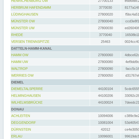
HENRICHENBURG UW
27700133
e6b68bc2
HERBRUM HAFENDAMM
3770030
8177a148
LÜDINGHAUSEN
27800020
f5bc4a51
MÜNSTER OW
27800040
ccd3e8f1
MÜNSTER UW
27800030
ed260406
RHEDE
3770040
16508b11
VERSEN TRENNSPITZE
25463
0024cc40
DATTELN-HAMM-KANAL
HAMM OW
27800060
4dbce62d
HAMM UW
27800080
4ef9dd9c
WALTROP
27800090
facc5c16
WERRIES OW
27800050
d31767ef
DIEMEL
DIEMELTALSPERRE
44100104
5cdc6555
HELMINGHAUSEN
44100206
33092c28
WILHELMSBRÜCKE
44100024
7deedc21
DONAU
ACHLEITEN
10094006
c389c9e2
DEGGENDORF
10081004
53d40547
DÜRNSTEIN
42012
ce4e3050
ERLAU
10096001
99619dc5