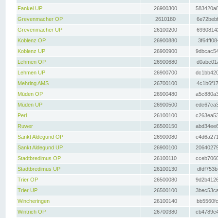
Fankel UP
26900300
583420a8
Grevenmacher OP
2610180
6e72bebf
Grevenmacher UP
26100200
69308142
Koblenz OP
26900880
3f64ff08
Koblenz UP
26900900
9dbcac54
Lehmen OP
26900680
d0abe01a
Lehmen UP
26900700
dc1bb420
Mehring AMS
26700100
4c1b6f17
Müden OP
26900480
a5c880a3
Müden UP
26900500
edc67ca3
Perl
26100100
c263ea53
Ruwer
26500150
abd34ee6
Sankt Aldegund OP
26900080
e4d6a271
Sankt Aldegund UP
26900100
20640279
Stadtbredimus OP
26100110
cceb7060
Stadtbredimus UP
26100130
dfdf753b
Trier OP
26500080
9d2b4126
Trier UP
26500100
3bec53ca
Wincheringen
26100140
bb5560fc
Wintrich OP
26700380
cb4789e4