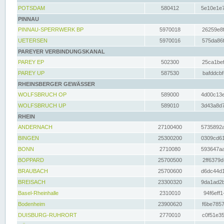
POTSDAM
580412
5e10e1e7
PINNAU
PINNAU-SPERRWERK BP
5970018
26259e8f
UETERSEN
5970016
575da86f
PAREYER VERBINDUNGSKANAL
PAREY EP
502300
25ca1bef
PAREY UP
587530
bafddcbf
RHEINSBERGER GEWÄSSER
WOLFSBRUCH OP
589000
4d00c13e
WOLFSBRUCH UP
589010
3d43a8d7
RHEIN
ANDERNACH
27100400
5735892a
BINGEN
25300200
0309cd61
BONN
2710080
593647aa
BOPPARD
25700500
2ff6379d
BRAUBACH
25700600
d6dc44d1
BREISACH
23300320
9da1ad2b
Basel-Rheinhalle
2310010
94f6eff1
Bodenheim
23900620
f6be7857
DUISBURG-RUHRORT
2770010
c0f51e35