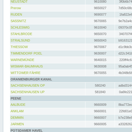
NEUSTADT
9610080
3f0b6b74
Prerow
9650027
7d50c68c
RUDEN
9690077
1fa822e6
SASSNITZ
9670065
9e7b2a4d
SCHLESWIG
9610040
09370c05
STAHLBRODE
9650070
340707f4
STRALSUND
9650043
b9163121
THIESSOW
9670067
d1c9bb3c
TIMMENDORF POEL
9630007
d22c341b
WARNEMÜNDE
9640015
220ff4c6
WISMAR-BAUMHAUS
9630008
95a0ab45
WITTOWER FÄHRE
9670055
4b348b56
ORANIENBURGER KANAL
SACHSENHAUSEN OP
580240
adbd3144
SACHSENHAUSEN UP
581840
0a6fe221
PEENE
AALBUDE
9660009
8ba772ed
ANKLAM
9660001
22fd01e0
DEMMIN
9660007
b7e238e8
JARMEN
9660005
a3328262
POTSDAMER HAVEL