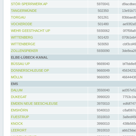
STÖR-SPERRWERK AP
5970041
d9acdbec
TANGERMÜNDE
502350
13e91b77
TORGAU
501261
83bbaedb
VOCKERODE
501480
ae93f2a5
WEHR GEESTHACHT UP
5930062
0f7f58a8
WITTENBERG
501420
070b1eb4
WITTENBERGE
503050
cbf3cd49
ZOLLENSPIEKER
5930090
3de8ea26
ELBE-LÜBECK-KANAL
BÜSSAU UP
9669040
bf7bb8e8
DONNERSCHLEUSE OP
9660049
45634232
MÖLLN
9660050
46644438
EMS
DALUM
3550040
ad357e52
DUKEGAT
3990020
7753c1fa
EMDEN NEUE SEESCHLEUSE
3970010
edfdf747
EMSHÖRN
9340010
c8af067c
FUESTRUP
3310010
3a8ed45f
KNOCK
3990010
438b565e
LEERORT
3910010
abb23dad