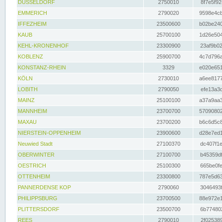
DÜSSELDORF
2750010
8f7e5f92
EMMERICH
2790020
9598e4cb
IFFEZHEIM
23500600
b02be240
KAUB
25700100
1d26e504
KEHL-KRONENHOF
23300900
23af9b02
KOBLENZ
25900700
4c7d796a
KONSTANZ-RHEIN
3329
e020e651
KÖLN
2730010
a6ee8177
LOBITH
2790050
efe13a3d
MAINZ
25100100
a37a9aa3
MANNHEIM
23700700
57090802
MAXAU
23700200
b6c6d5c8
NIERSTEIN-OPPENHEIM
23900600
d28e7ed1
Neuwied Stadt
27100370
dc407f1e
OBERWINTER
27100700
b45359df
OESTRICH
25100300
665be0fe
OTTENHEIM
23300800
787e5d63
PANNERDENSE KOP
2790060
3046493f
PHILIPPSBURG
23700500
88e972e1
PLITTERSDORF
23500700
6b774802
REES
2790010
2f025389