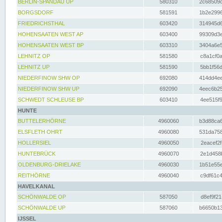
BERLIN-SPANDAU UP
580310
2c68509c
BORGSDORF
581591
1b2e2996
FRIEDRICHSTHAL
603420
314945d6
HOHENSAATEN WEST AP
603400
99309d3e
HOHENSAATEN WEST BP
603310
3404a6e5
LEHNITZ OP
581580
c8a1cf0a
LEHNITZ UP
581590
5bb1f56d
NIEDERFINOW SHW OP
692080
414dd4ee
NIEDERFINOW SHW UP
692090
4eec6b25
SCHWEDT SCHLEUSE BP
603410
4ee515f9
HUNTE
BUTTELERHÖRNE
4960060
b3d88ca6
ELSFLETH OHRT
4960080
531da758
HOLLERSIEL
4960050
2eacef2f
HUNTEBRÜCK
4960070
2e1d458b
OLDENBURG-DRIELAKE
4960030
1b51e55e
REITHÖRNE
4960040
c9df61c4
HAVELKANAL
SCHÖNWALDE OP
587050
d8ef9f21
SCHÖNWALDE UP
587060
b6650b13
IJSSEL