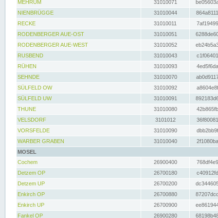
MEHRUM
31010071
be05603a
NIENBRÜGGE
31010044
864a8111
RECKE
31010011
7af19499
RODENBERGER AUE-OST
31010051
6288de60
RODENBERGER AUE-WEST
31010052
eb24b5a3
RUSBEND
31010043
c1f06401
RÜHEN
31010093
4ed5f6da
SEHNDE
31010070
ab0d9117
SÜLFELD OW
31010092
a8604e8f
SÜLFELD UW
31010091
892183d6
THUNE
31010080
42b865fb
VELSDORF
3101012
36f80081
VORSFELDE
31010090
dbb2bb9f
WARBER GRABEN
31010040
2f1080ba
MOSEL
Cochem
26900400
768df4e9
Detzem OP
26700180
c40912fd
Detzem UP
26700200
dc344605
Enkirch OP
26700880
87207dcd
Enkirch UP
26700900
ee861944
Fankel OP
26900280
68198b48