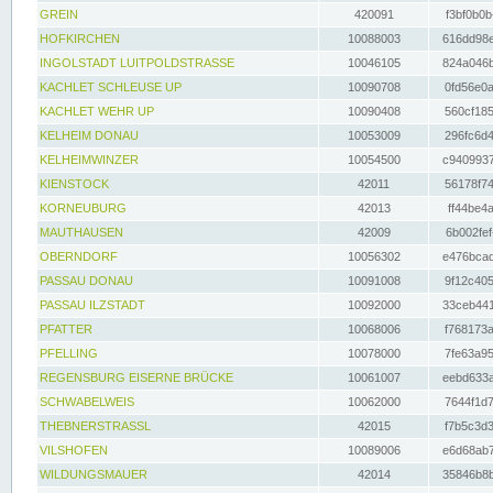
GREIN
420091
f3bf0b0b
HOFKIRCHEN
10088003
616dd98e
INGOLSTADT LUITPOLDSTRASSE
10046105
824a046b
KACHLET SCHLEUSE UP
10090708
0fd56e0a
KACHLET WEHR UP
10090408
560cf185
KELHEIM DONAU
10053009
296fc6d4
KELHEIMWINZER
10054500
c9409937
KIENSTOCK
42011
56178f74
KORNEUBURG
42013
ff44be4a
MAUTHAUSEN
42009
6b002fef
OBERNDORF
10056302
e476bcad
PASSAU DONAU
10091008
9f12c405
PASSAU ILZSTADT
10092000
33ceb441
PFATTER
10068006
f768173a
PFELLING
10078000
7fe63a95
REGENSBURG EISERNE BRÜCKE
10061007
eebd633a
SCHWABELWEIS
10062000
7644f1d7
THEBNERSTRASSL
42015
f7b5c3d3
VILSHOFEN
10089006
e6d68ab7
WILDUNGSMAUER
42014
35846b8b