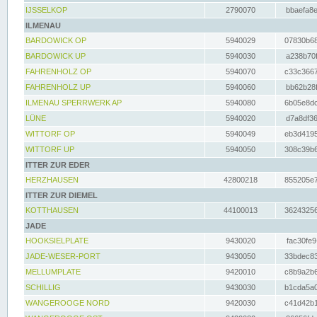
IJSSELKOP
2790070
bbaefa8e
ILMENAU
BARDOWICK OP
5940029
07830b68
BARDOWICK UP
5940030
a238b70f
FAHRENHOLZ OP
5940070
c33c3667
FAHRENHOLZ UP
5940060
bb62b28f
ILMENAU SPERRWERK AP
5940080
6b05e8dc
LÜNE
5940020
d7a8df36
WITTORF OP
5940049
eb3d4195
WITTORF UP
5940050
308c39b6
ITTER ZUR EDER
HERZHAUSEN
42800218
855205e7
ITTER ZUR DIEMEL
KOTTHAUSEN
44100013
36243256
JADE
HOOKSIELPLATE
9430020
fac30fe9
JADE-WESER-PORT
9430050
33bdec83
MELLUMPLATE
9420010
c8b9a2b6
SCHILLIG
9430030
b1cda5a0
WANGEROOGE NORD
9420030
c41d42b1