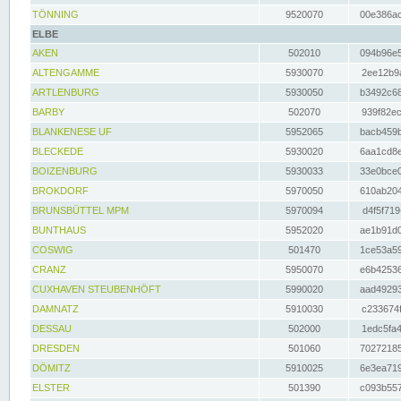
TÖNNING
9520070
00e386ac
ELBE
AKEN
502010
094b96e5
ALTENGAMME
5930070
2ee12b9a
ARTLENBURG
5930050
b3492c68
BARBY
502070
939f82ec
BLANKENESE UF
5952065
bacb459b
BLECKEDE
5930020
6aa1cd8e
BOIZENBURG
5930033
33e0bce0
BROKDORF
5970050
610ab204
BRUNSBÜTTEL MPM
5970094
d4f5f719
BUNTHAUS
5952020
ae1b91d0
COSWIG
501470
1ce53a59
CRANZ
5950070
e6b42536
CUXHAVEN STEUBENHÖFT
5990020
aad49293
DAMNATZ
5910030
c233674f
DESSAU
502000
1edc5fa4
DRESDEN
501060
70272185
DÖMITZ
5910025
6e3ea719
ELSTER
501390
c093b557