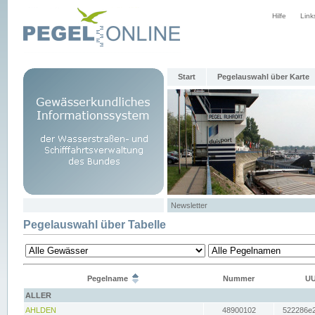
Hilfe
Link
Start
Pegelauswahl über Karte
Newsletter
Pegelauswahl über Tabelle
Pegelname
Nummer
UU
ALLER
AHLDEN
48900102
522286e2