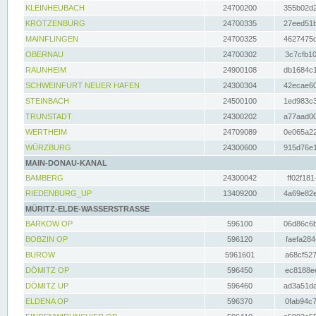
KLEINHEUBACH
24700200
355b02d2
KROTZENBURG
24700335
27eed51b
MAINFLINGEN
24700325
4627475d
OBERNAU
24700302
3c7cfb10
RAUNHEIM
24900108
db1684c1
SCHWEINFURT NEUER HAFEN
24300304
42ecae60
STEINBACH
24500100
1ed983c3
TRUNSTADT
24300202
a77aad00
WERTHEIM
24709089
0e065a22
WÜRZBURG
24300600
915d76e1
MAIN-DONAU-KANAL
BAMBERG
24300042
ff02f181
RIEDENBURG_UP
13409200
4a69e82e
MÜRITZ-ELDE-WASSERSTRASSE
BARKOW OP
596100
06d86c6b
BOBZIN OP
596120
faefa284
BUROW
5961601
a68cf527
DÖMITZ OP
596450
ec8188ee
DÖMITZ UP
596460
ad3a51da
ELDENA OP
596370
0fab94c7