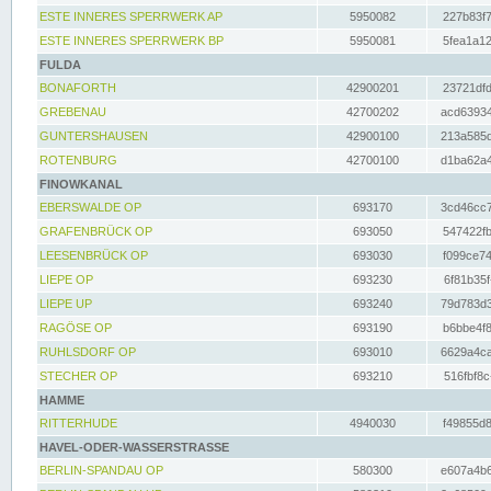
ESTE INNERES SPERRWERK AP
5950082
227b83f7
ESTE INNERES SPERRWERK BP
5950081
5fea1a12
FULDA
BONAFORTH
42900201
23721dfd
GREBENAU
42700202
acd63934
GUNTERSHAUSEN
42900100
213a585d
ROTENBURG
42700100
d1ba62a4
FINOWKANAL
EBERSWALDE OP
693170
3cd46cc7
GRAFENBRÜCK OP
693050
547422fb
LEESENBRÜCK OP
693030
f099ce74
LIEPE OP
693230
6f81b35f
LIEPE UP
693240
79d783d3
RAGÖSE OP
693190
b6bbe4f8
RUHLSDORF OP
693010
6629a4ca
STECHER OP
693210
516fbf8c
HAMME
RITTERHUDE
4940030
f49855d8
HAVEL-ODER-WASSERSTRASSE
BERLIN-SPANDAU OP
580300
e607a4b6