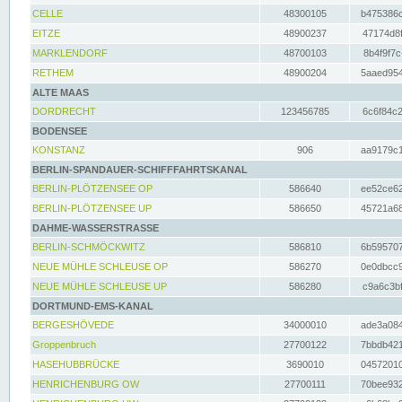
CELLE
48300105
b475386c
EITZE
48900237
47174d8f
MARKLENDORF
48700103
8b4f9f7c
RETHEM
48900204
5aaed954
ALTE MAAS
DORDRECHT
123456785
6c6f84c2
BODENSEE
KONSTANZ
906
aa9179c1
BERLIN-SPANDAUER-SCHIFFFAHRTSKANAL
BERLIN-PLÖTZENSEE OP
586640
ee52ce62
BERLIN-PLÖTZENSEE UP
586650
45721a68
DAHME-WASSERSTRASSE
BERLIN-SCHMÖCKWITZ
586810
6b595707
NEUE MÜHLE SCHLEUSE OP
586270
0e0dbcc9
NEUE MÜHLE SCHLEUSE UP
586280
c9a6c3bf
DORTMUND-EMS-KANAL
BERGESHÖVEDE
34000010
ade3a084
Groppenbruch
27700122
7bbdb421
HASEHUBBRÜCKE
3690010
04572010
HENRICHENBURG OW
27700111
70bee932