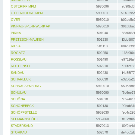
OSTERIFF MPM
5970096
eb90bd3f
OTTERNDORF MPM
5990011
5140295e
OVER
5950010
b02ce5c0
PINNAU-SPERRWERK AP
5970019
391bbba5
PIRNA
501040
85d686f1
PRETZSCH-MAUKEN
501330
f3dc8f07
RIESA
501110
b04b739d
ROGÄTZ
502250
133f0f6c
ROSSLAU
501490
e97116a4
ROTHENSEE
502210
e30f2e83
SANDAU
502430
f4c55f77
SCHARLEUK
503030
e32b0a28
SCHNACKENBURG
5910010
550e3885
SCHULAU
5950090
f3c6ee73
SCHÖNA
501010
7cb7461b
SCHÖNEBECK
502130
90bcb315
SCHÖPFSTELLE
5952030
fed4c295
SEEMANNSHÖFT
5952060
816affba
STADERSAND
5970013
80f0fc4d
STORKAU
502370
de4cc1db