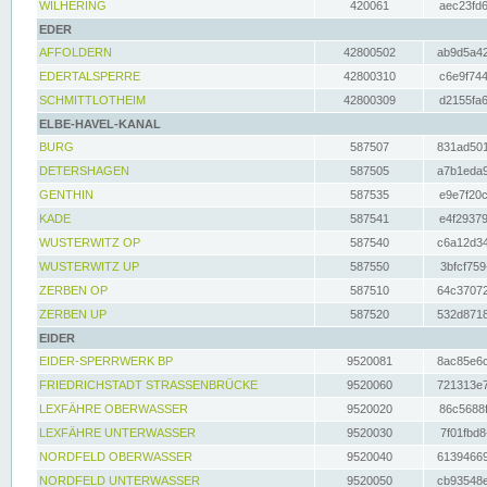
WILHERING
420061
aec23fd6
EDER
AFFOLDERN
42800502
ab9d5a42
EDERTALSPERRE
42800310
c6e9f744
SCHMITTLOTHEIM
42800309
d2155fa6
ELBE-HAVEL-KANAL
BURG
587507
831ad501
DETERSHAGEN
587505
a7b1eda9
GENTHIN
587535
e9e7f20c
KADE
587541
e4f29379
WUSTERWITZ OP
587540
c6a12d34
WUSTERWITZ UP
587550
3bfcf759
ZERBEN OP
587510
64c37072
ZERBEN UP
587520
532d8718
EIDER
EIDER-SPERRWERK BP
9520081
8ac85e6c
FRIEDRICHSTADT STRASSENBRÜCKE
9520060
721313e7
LEXFÄHRE OBERWASSER
9520020
86c5688f
LEXFÄHRE UNTERWASSER
9520030
7f01fbd8
NORDFELD OBERWASSER
9520040
61394669
NORDFELD UNTERWASSER
9520050
cb93548e