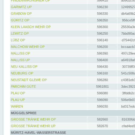
FINDENWIRUNSHIER OP
596410
a5902c55
GARWITZ UP
596230
12499527
GRABOW OP
596330
db4a69b2
GÜRITZ OP
596350
956ce5ff
KLEIN LAASCH WEHR OP
596300
25530a3e
LEWITZ OP
596250
7bbd90ad
LÜBZ OP
596140
d75442cf
MALCHOW WEHR OP
596200
bccaacb3
MALLISS OP
596390
497c29ee
MALLISS UP
596400
a64918a6
NEU KALLISS OP
596430
30739ff3
NEUBURG OP
596160
541c508a
NEUSTADT GLEWE OP
596280
c4381eb3
PARCHIM GÜTE
5961801
3dec3921
PLAU OP
596080
3ffddb2c
PLAU UP
596090
506e6b03
WAREN
596030
bd317edd
MÜGGELSPREE
GROSSE TRÄNKE WEHR OP
582660
81630fdd
GROSSE TRÄNKE WEHR UP
582670
cfad4ee5
MÜRITZ-HAVEL-WASSERSTRASSE