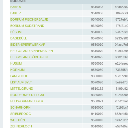
NORDSEE
BAKE A
9510063
e8daa3e2
BAKE Z
9510066
104fdc24
BORKUM FISCHERBALJE
9340020
8727ebfd
BORKUM SÜDSTRAND
9340030
478f21e9
BÜSUM
9510095
5287a3e1
DAGEBÜLL
9570040
6233e901
EIDER-SPERRWERK AP
9530010
04acd7e5
HELGOLAND BINNENHAFEN
9510070
c0ec139b
HELGOLAND SÜDHAFEN
9510075
0d8233b8
HUSUM
9530020
e114aeec
HÖRNUM
9570050
733755fd
LANGEOOG
9390010
a0c1dcb6
LIST AUF SYLT
9570070
5e92d73f
MITTELGRUND
9510132
3ff99b92
NORDERNEY RIFFGAT
9360010
c0244c0e
PELLWORM ANLEGER
9550021
2852b9ab
SCHARHÖRN
9510060
f0197bcf
SPIEKEROOG
9410010
662c4b5e
WITTDÜN
9570010
9c4c11f2
ZEHNERLOCH
9510010
e574d0af