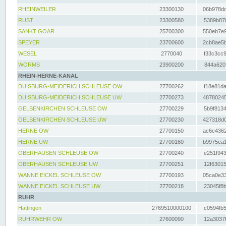
RHEINWEILER
23300130
06b978dd
RUST
23300580
5389b878
SANKT GOAR
25700300
550eb7e9
SPEYER
23700600
2cb8ae5b
WESEL
2770040
f33c3cc9
WORMS
23900200
844a620f
RHEIN-HERNE-KANAL
DUISBURG-MEIDERICH SCHLEUSE OW
27700262
f18e81da
DUISBURG-MEIDERICH SCHLEUSE UW
27700273
48780245
GELSENKIRCHEN SCHLEUSE OW
27700229
5b9f8134
GELSENKIRCHEN SCHLEUSE UW
27700230
427318d0
HERNE OW
27700150
ac6c4362
HERNE UW
27700160
b9975ea1
OBERHAUSEN SCHLEUSE OW
27700240
e251f943
OBERHAUSEN SCHLEUSE UW
27700251
12f63015
WANNE EICKEL SCHLEUSE OW
27700193
05ca0e33
WANNE EICKEL SCHLEUSE UW
27700218
23045f8b
RUHR
Hattingen
2769510000100
c0594fb5
RUHRWEHR OW
27600090
12a3037f