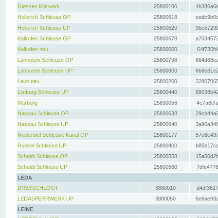
Giessen Klärwerk
25800100
4b386a6a
Hollerich Schleuse OP
25800618
cedc9b0c
Hollerich Schleuse UP
25800620
9beb7290
Kalkofen Schleuse OP
25800578
a7034573
Kalkofen neu
25800600
64f735fd
Lahnstein Schleuse OP
25800798
664d68ea
Lahnstein Schleuse UP
25800800
6b6b31e2
Leun neu
25800200
32807065
Limburg Schleuse UP
25800440
89038b42
Marburg
25830056
4e7a6cfa
Nassau Schleuse OP
25800638
29cb44a2
Nassau Schleuse UP
25800640
3a90a346
Niederbiel Schleuse Kanal OP
25800177
57c8e437
Runkel Schleuse UP
25800400
b85b17cc
Scheidt Schleuse OP
25800558
15a50d2b
Scheidt Schleuse UP
25800560
7dfe4776
LEDA
DREYSCHLOOT
3880010
d4df3617
LEDASPERRWERK UP
3880050
5e6ae93a
LEINE