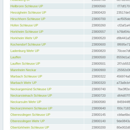
Heilbronn Schleuse UP
23800560
f77df170
Hessigheim Schleuse UP
23800420
23517de9
Hirschhorn Schleuse UP
23800700
acf505dd
Hofen Schleuse UP
23800260
cf2af1a4
Horkheim Schleuse UP
23800557
b76bf04c
Horkheim Wehr UP
23800520
d9b441a5
Kochendorf Schleuse UP
23800600
8f695e71
Ladenburg Wehr UP
23800820
70cee7df
Lauffen
23800500
8559d1a0
Lauffen Schleuse UP
23800501
2f7cb553
Mannheim Neckar
23800900
25582d3f
Marbach Schleuse UP
23800322
456974a8
Marbach Wehr UP
23800320
a73a9cb4
Neckargemünd Schleuse UP
23800740
7be3ff2e
Neckarsteinach Schleuse UP
23800720
d64d07f7
Neckarsulm Wehr UP
23800580
845944f8
Neckarzimmern Schleuse UP
23800640
f00c7183
Oberesslingen Schleuse UP
23800145
cbfae6bc
Oberesslingen Wehr UP
23800140
9de0843a
Obertürkheim Schleuse UP
23800200
80e002d8