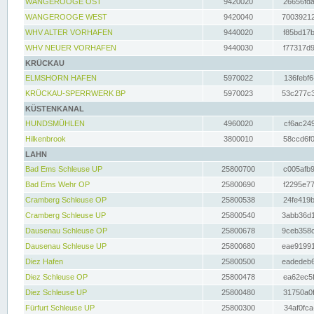
WANGEROOGE OST
9420020
26656fda
WANGEROOGE WEST
9420040
70039212
WHV ALTER VORHAFEN
9440020
f85bd17b
WHV NEUER VORHAFEN
9440030
f77317d9
KRÜCKAU
ELMSHORN HAFEN
5970022
136febf6
KRÜCKAU-SPERRWERK BP
5970023
53c277c3
KÜSTENKANAL
HUNDSMÜHLEN
4960020
cf6ac249
Hilkenbrook
3800010
58ccd6f0
LAHN
Bad Ems Schleuse UP
25800700
c005afb9
Bad Ems Wehr OP
25800690
f2295e77
Cramberg Schleuse OP
25800538
24fe419b
Cramberg Schleuse UP
25800540
3abb36d1
Dausenau Schleuse OP
25800678
9ceb358c
Dausenau Schleuse UP
25800680
eae91991
Diez Hafen
25800500
eadedeb6
Diez Schleuse OP
25800478
ea62ec5f
Diez Schleuse UP
25800480
31750a0f
Fürfurt Schleuse UP
25800300
34af0fca