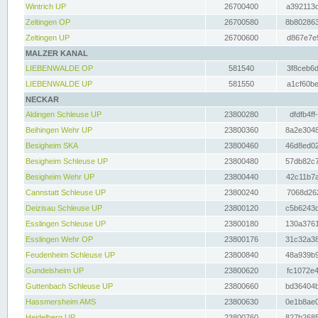
Wintrich UP
26700400
a392113c
Zeltingen OP
26700580
8b802863
Zeltingen UP
26700600
d867e7e9
MALZER KANAL
LIEBENWALDE OP
581540
3f8ceb6d
LIEBENWALDE UP
581550
a1cf60be
NECKAR
Aldingen Schleuse UP
23800280
dfdfb4ff
Beihingen Wehr UP
23800360
8a2e3048
Besigheim SKA
23800460
46d8ed02
Besigheim Schleuse UP
23800480
57db82c7
Besigheim Wehr UP
23800440
42c11b7a
Cannstatt Schleuse UP
23800240
7068d262
Deizisau Schleuse UP
23800120
c5b6243d
Esslingen Schleuse UP
23800180
130a3761
Esslingen Wehr OP
23800176
31c32a38
Feudenheim Schleuse UP
23800840
48a939b9
Gundelsheim UP
23800620
fc1072e4
Guttenbach Schleuse UP
23800660
bd36404b
Hassmersheim AMS
23800630
0e1b8ae0
Heidelberg UP
23800760
827b2685