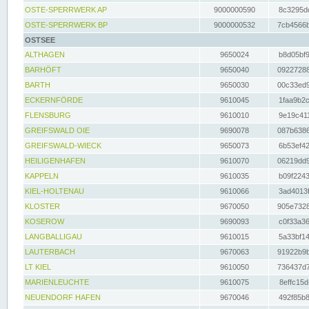
OSTE-SPERRWERK AP
9000000590
8c3295dc
OSTE-SPERRWERK BP
9000000532
7cb4566b
OSTSEE
ALTHAGEN
9650024
b8d05bf9
BARHÖFT
9650040
09227288
BARTH
9650030
00c33ed9
ECKERNFÖRDE
9610045
1faa9b2c
FLENSBURG
9610010
9e19c411
GREIFSWALD OIE
9690078
087b6386
GREIFSWALD-WIECK
9650073
6b53ef42
HEILIGENHAFEN
9610070
06219dd9
KAPPELN
9610035
b09f2243
KIEL-HOLTENAU
9610066
3ad4013f
KLOSTER
9670050
905e7328
KOSEROW
9690093
c0f33a36
LANGBALLIGAU
9610015
5a33bf14
LAUTERBACH
9670063
91922b9b
LT KIEL
9610050
736437d7
MARIENLEUCHTE
9610075
8effc15d
NEUENDORF HAFEN
9670046
492f85b8