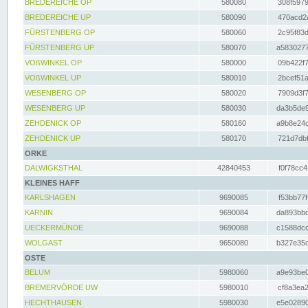
BREDEREICHE OP
580080
308f5979
BREDEREICHE UP
580090
470acd2a
FÜRSTENBERG OP
580060
2c95f83d
FÜRSTENBERG UP
580070
a5830277
VOßWINKEL OP
580000
09b422f7
VOßWINKEL UP
580010
2bcef51a
WESENBERG OP
580020
7909d3f7
WESENBERG UP
580030
da3b5de9
ZEHDENICK OP
580160
a9b8e24c
ZEHDENICK UP
580170
721d7dbf
ORKE
DALWIGKSTHAL
42840453
f0f78cc4
KLEINES HAFF
KARLSHAGEN
9690085
f53bb77f
KARNIN
9690084
da893bbd
UECKERMÜNDE
9690088
c1588dcc
WOLGAST
9650080
b327e35c
OSTE
BELUM
5980060
a9e93be0
BREMERVÖRDE UW
5980010
cf8a3ea2
HECHTHAUSEN
5980030
e5e02890