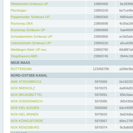
Pleidelsheim Schleuse UP
23800400
6e183f4b
Plochingen
23800100
be7ce40e
Poppenweiler Schleuse UP
23800300
f4854a4c
Rockenau SKA
23800690
4c00a166
Rockenau Schleuse UP
23800680
5ab4f00f
Schwabenheim Schleuse UP
23800800
ec9d3a4d
Untertürkheim Schleuse UP
23800220
a5ca02fb
Wieblingen Wehr UP neu
23800780
66d887a6
Ziegelhausen AMS
23800745
3944c1fd
NEUE MAAS
ROTTERDAM
123456786
a269e3be
NORD-OSTSEE-KANAL
AWK STROHBRÜCK
5970069
0e192297
NOK BREIHOLZ
5970075
4a904d59
NOK BRUNSBÜTTEL
5970091
85fc0dac
NOK DÜKERSWISCH
5970085
3954300d
NOK KIEL AUSSEN
5650068
6dc44585
NOK KIEL BINNEN
5979020
8af24d6a
NOK KÖNIGSFÖRDE
5970067
d0ec2790
NOK RENDSBURG
5970074
8c8afb56