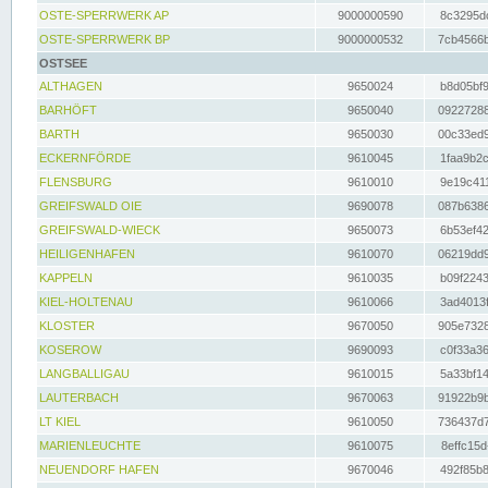
OSTE-SPERRWERK AP
9000000590
8c3295dc
OSTE-SPERRWERK BP
9000000532
7cb4566b
OSTSEE
ALTHAGEN
9650024
b8d05bf9
BARHÖFT
9650040
09227288
BARTH
9650030
00c33ed9
ECKERNFÖRDE
9610045
1faa9b2c
FLENSBURG
9610010
9e19c411
GREIFSWALD OIE
9690078
087b6386
GREIFSWALD-WIECK
9650073
6b53ef42
HEILIGENHAFEN
9610070
06219dd9
KAPPELN
9610035
b09f2243
KIEL-HOLTENAU
9610066
3ad4013f
KLOSTER
9670050
905e7328
KOSEROW
9690093
c0f33a36
LANGBALLIGAU
9610015
5a33bf14
LAUTERBACH
9670063
91922b9b
LT KIEL
9610050
736437d7
MARIENLEUCHTE
9610075
8effc15d
NEUENDORF HAFEN
9670046
492f85b8