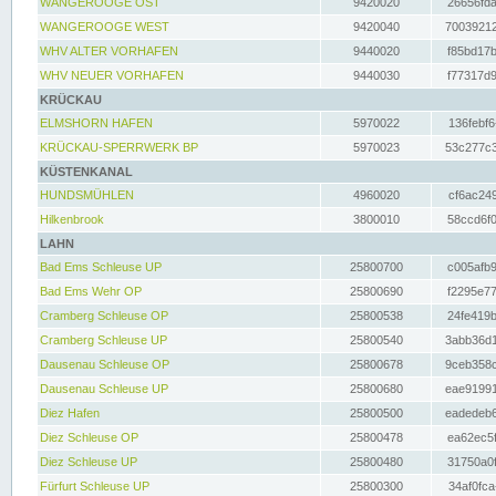
WANGEROOGE OST
9420020
26656fda
WANGEROOGE WEST
9420040
70039212
WHV ALTER VORHAFEN
9440020
f85bd17b
WHV NEUER VORHAFEN
9440030
f77317d9
KRÜCKAU
ELMSHORN HAFEN
5970022
136febf6
KRÜCKAU-SPERRWERK BP
5970023
53c277c3
KÜSTENKANAL
HUNDSMÜHLEN
4960020
cf6ac249
Hilkenbrook
3800010
58ccd6f0
LAHN
Bad Ems Schleuse UP
25800700
c005afb9
Bad Ems Wehr OP
25800690
f2295e77
Cramberg Schleuse OP
25800538
24fe419b
Cramberg Schleuse UP
25800540
3abb36d1
Dausenau Schleuse OP
25800678
9ceb358c
Dausenau Schleuse UP
25800680
eae91991
Diez Hafen
25800500
eadedeb6
Diez Schleuse OP
25800478
ea62ec5f
Diez Schleuse UP
25800480
31750a0f
Fürfurt Schleuse UP
25800300
34af0fca