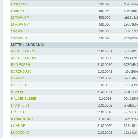
Diemitz OP
581020
d6426c42
Diemitz UP
581030
6b3b55e2
MIROW OP
581000
ab13c115
MIROW UP
581010
19cc3b9a
Strasen OP
581060
117877ec
Strasen UP
581070
2cc40997
MITTELLANDKANAL
ANDERTEN OW
31010061
bc20d819
ANDERTEN UW
31010060
dd41a7d6
BAD ESSEN
31010030
6760b547
BERENBUSCH
31010042
d2c8f60e
BRAMSCHE
31010020
bec8a6a5
BROXTEN
31010032
1125a391
HAHLEN
31010041
ac970eb0
HALDENSLEBEN
3101013
90d92801
HANN. LIST
31010062
27dfd137
HÖRSTEL
31010010
6c7c180f
KANALBRÜCKE
3101018
32b997c2
LOHNDE
31010050
516c4814
LÜBBECKE
31010031
c2aa9164