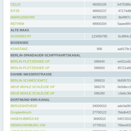
CELLE
48300105
b475386c
EITZE
48900237
47174d8f
MARKLENDORF
48700103
8b4f9f7c
RETHEM
48900204
5aaed954
ALTE MAAS
DORDRECHT
123456785
6c6f84c2
BODENSEE
KONSTANZ
906
aa9179c1
BERLIN-SPANDAUER-SCHIFFFAHRTSKANAL
BERLIN-PLÖTZENSEE OP
586640
ee52ce62
BERLIN-PLÖTZENSEE UP
586650
45721a68
DAHME-WASSERSTRASSE
BERLIN-SCHMÖCKWITZ
586810
6b595707
NEUE MÜHLE SCHLEUSE OP
586270
0e0dbcc9
NEUE MÜHLE SCHLEUSE UP
586280
c9a6c3bf
DORTMUND-EMS-KANAL
BERGESHÖVEDE
34000010
ade3a084
Groppenbruch
27700122
7bbdb421
HASEHUBBRÜCKE
3690010
04572010
HENRICHENBURG OW
27700111
70bee932