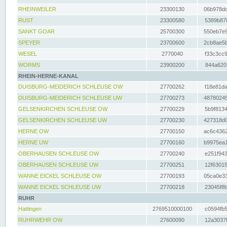
RHEINWEILER
23300130
06b978dd
RUST
23300580
5389b878
SANKT GOAR
25700300
550eb7e9
SPEYER
23700600
2cb8ae5b
WESEL
2770040
f33c3cc9
WORMS
23900200
844a620f
RHEIN-HERNE-KANAL
DUISBURG-MEIDERICH SCHLEUSE OW
27700262
f18e81da
DUISBURG-MEIDERICH SCHLEUSE UW
27700273
48780245
GELSENKIRCHEN SCHLEUSE OW
27700229
5b9f8134
GELSENKIRCHEN SCHLEUSE UW
27700230
427318d0
HERNE OW
27700150
ac6c4362
HERNE UW
27700160
b9975ea1
OBERHAUSEN SCHLEUSE OW
27700240
e251f943
OBERHAUSEN SCHLEUSE UW
27700251
12f63015
WANNE EICKEL SCHLEUSE OW
27700193
05ca0e33
WANNE EICKEL SCHLEUSE UW
27700218
23045f8b
RUHR
Hattingen
2769510000100
c0594fb5
RUHRWEHR OW
27600090
12a3037f