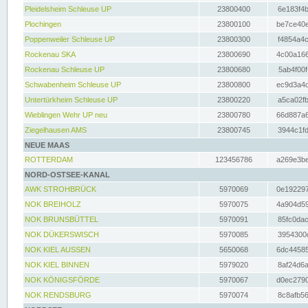
Pleidelsheim Schleuse UP
23800400
6e183f4b
Plochingen
23800100
be7ce40e
Poppenweiler Schleuse UP
23800300
f4854a4c
Rockenau SKA
23800690
4c00a166
Rockenau Schleuse UP
23800680
5ab4f00f
Schwabenheim Schleuse UP
23800800
ec9d3a4d
Untertürkheim Schleuse UP
23800220
a5ca02fb
Wieblingen Wehr UP neu
23800780
66d887a6
Ziegelhausen AMS
23800745
3944c1fd
NEUE MAAS
ROTTERDAM
123456786
a269e3be
NORD-OSTSEE-KANAL
AWK STROHBRÜCK
5970069
0e192297
NOK BREIHOLZ
5970075
4a904d59
NOK BRUNSBÜTTEL
5970091
85fc0dac
NOK DÜKERSWISCH
5970085
3954300d
NOK KIEL AUSSEN
5650068
6dc44585
NOK KIEL BINNEN
5979020
8af24d6a
NOK KÖNIGSFÖRDE
5970067
d0ec2790
NOK RENDSBURG
5970074
8c8afb56