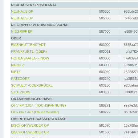
NEUHAUSER SPEISEKANAL
NEUHAUS OP
585850
963bdc26
NEUHAUS UP
585860
bf48cefd
NIEGRIPPER VERBINDUNGSKANAL
NIEGRIPP BP
587500
e506460f
ODER
EISENHÜTTENSTADT
603000
8675aa70
FRANKFURT1 (ODER)
603031
bffdf7f2
HOHENSAATEN-FINOW
603080
f7a639a4
KIENITZ
603050
6298a8f9
KIETZ
603040
16258271
RATZDORF
603140
ca3f535b
SCHWEDT-ODERBRÜCKE
603130
e28babaa
STÜTZKOW
603100
30bff0df
ORANIENBURGER HAVEL
OHV KM 3.014 (HOCHSPANNUNG)
580271
eea7e3dc
OHv km 1.467 (Blaues Wunder)
580272
8b51c505
OBERE HAVEL-WASSERSTRASSE
BISCHOFSWERDER OP
581520
16a780aa
BISCHOFSWERDER UP
581530
74134dc6