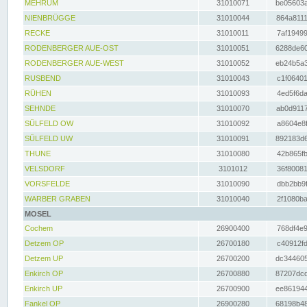
MEHRUM
31010071
be05603a
NIENBRÜGGE
31010044
864a8111
RECKE
31010011
7af19499
RODENBERGER AUE-OST
31010051
6288de60
RODENBERGER AUE-WEST
31010052
eb24b5a3
RUSBEND
31010043
c1f06401
RÜHEN
31010093
4ed5f6da
SEHNDE
31010070
ab0d9117
SÜLFELD OW
31010092
a8604e8f
SÜLFELD UW
31010091
892183d6
THUNE
31010080
42b865fb
VELSDORF
3101012
36f80081
VORSFELDE
31010090
dbb2bb9f
WARBER GRABEN
31010040
2f1080ba
MOSEL
Cochem
26900400
768df4e9
Detzem OP
26700180
c40912fd
Detzem UP
26700200
dc344605
Enkirch OP
26700880
87207dcd
Enkirch UP
26700900
ee861944
Fankel OP
26900280
68198b48