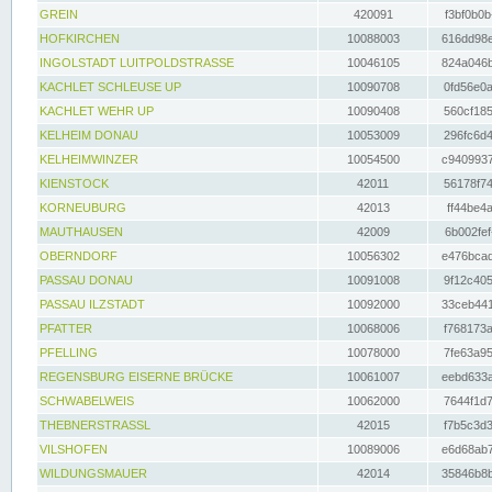
GREIN
420091
f3bf0b0b
HOFKIRCHEN
10088003
616dd98e
INGOLSTADT LUITPOLDSTRASSE
10046105
824a046b
KACHLET SCHLEUSE UP
10090708
0fd56e0a
KACHLET WEHR UP
10090408
560cf185
KELHEIM DONAU
10053009
296fc6d4
KELHEIMWINZER
10054500
c9409937
KIENSTOCK
42011
56178f74
KORNEUBURG
42013
ff44be4a
MAUTHAUSEN
42009
6b002fef
OBERNDORF
10056302
e476bcad
PASSAU DONAU
10091008
9f12c405
PASSAU ILZSTADT
10092000
33ceb441
PFATTER
10068006
f768173a
PFELLING
10078000
7fe63a95
REGENSBURG EISERNE BRÜCKE
10061007
eebd633a
SCHWABELWEIS
10062000
7644f1d7
THEBNERSTRASSL
42015
f7b5c3d3
VILSHOFEN
10089006
e6d68ab7
WILDUNGSMAUER
42014
35846b8b