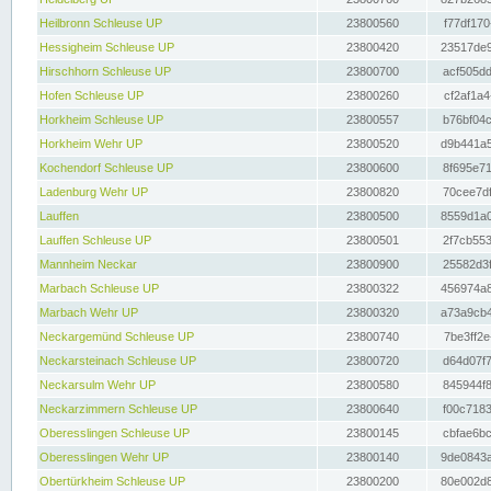
Heilbronn Schleuse UP
23800560
f77df170
Hessigheim Schleuse UP
23800420
23517de9
Hirschhorn Schleuse UP
23800700
acf505dd
Hofen Schleuse UP
23800260
cf2af1a4
Horkheim Schleuse UP
23800557
b76bf04c
Horkheim Wehr UP
23800520
d9b441a5
Kochendorf Schleuse UP
23800600
8f695e71
Ladenburg Wehr UP
23800820
70cee7df
Lauffen
23800500
8559d1a0
Lauffen Schleuse UP
23800501
2f7cb553
Mannheim Neckar
23800900
25582d3f
Marbach Schleuse UP
23800322
456974a8
Marbach Wehr UP
23800320
a73a9cb4
Neckargemünd Schleuse UP
23800740
7be3ff2e
Neckarsteinach Schleuse UP
23800720
d64d07f7
Neckarsulm Wehr UP
23800580
845944f8
Neckarzimmern Schleuse UP
23800640
f00c7183
Oberesslingen Schleuse UP
23800145
cbfae6bc
Oberesslingen Wehr UP
23800140
9de0843a
Obertürkheim Schleuse UP
23800200
80e002d8