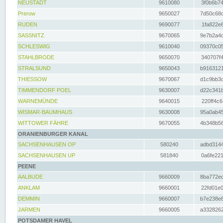
NEUSTADT
9610080
3f0b6b74
Prerow
9650027
7d50c68c
RUDEN
9690077
1fa822e6
SASSNITZ
9670065
9e7b2a4d
SCHLESWIG
9610040
09370c05
STAHLBRODE
9650070
340707f4
STRALSUND
9650043
b9163121
THIESSOW
9670067
d1c9bb3c
TIMMENDORF POEL
9630007
d22c341b
WARNEMÜNDE
9640015
220ff4c6
WISMAR-BAUMHAUS
9630008
95a0ab45
WITTOWER FÄHRE
9670055
4b348b56
ORANIENBURGER KANAL
SACHSENHAUSEN OP
580240
adbd3144
SACHSENHAUSEN UP
581840
0a6fe221
PEENE
AALBUDE
9660009
8ba772ed
ANKLAM
9660001
22fd01e0
DEMMIN
9660007
b7e238e8
JARMEN
9660005
a3328262
POTSDAMER HAVEL