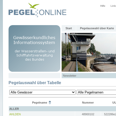
Hilfe
Link
Start
Pegelauswahl über Karte
Newsletter
Pegelauswahl über Tabelle
Pegelname
Nummer
UU
ALLER
AHLDEN
48900102
522286e2