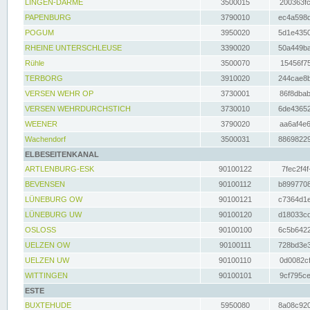
LINGEN-DARME
3500015
200363fc
PAPENBURG
3790010
ec4a598d
POGUM
3950020
5d1e4350
RHEINE UNTERSCHLEUSE
3390020
50a449ba
Rühle
3500070
15456f75
TERBORG
3910020
244cae8b
VERSEN WEHR OP
3730001
86f8dbab
VERSEN WEHRDURCHSTICH
3730010
6de43652
WEENER
3790020
aa6af4e6
Wachendorf
3500031
88698229
ELBESEITENKANAL
ARTLENBURG-ESK
90100122
7fec2f4f
BEVENSEN
90100112
b8997708
LÜNEBURG OW
90100121
c7364d1e
LÜNEBURG UW
90100120
d18033cd
OSLOSS
90100100
6c5b6422
UELZEN OW
90100111
728bd3e3
UELZEN UW
90100110
0d0082cf
WITTINGEN
90100101
9cf795ce
ESTE
BUXTEHUDE
5950080
8a08c920