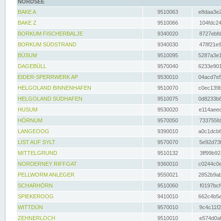
NORDSEE
BAKE A
9510063
e8daa3e2
BAKE Z
9510066
104fdc24
BORKUM FISCHERBALJE
9340020
8727ebfd
BORKUM SÜDSTRAND
9340030
478f21e9
BÜSUM
9510095
5287a3e1
DAGEBÜLL
9570040
6233e901
EIDER-SPERRWERK AP
9530010
04acd7e5
HELGOLAND BINNENHAFEN
9510070
c0ec139b
HELGOLAND SÜDHAFEN
9510075
0d8233b8
HUSUM
9530020
e114aeec
HÖRNUM
9570050
733755fd
LANGEOOG
9390010
a0c1dcb6
LIST AUF SYLT
9570070
5e92d73f
MITTELGRUND
9510132
3ff99b92
NORDERNEY RIFFGAT
9360010
c0244c0e
PELLWORM ANLEGER
9550021
2852b9ab
SCHARHÖRN
9510060
f0197bcf
SPIEKEROOG
9410010
662c4b5e
WITTDÜN
9570010
9c4c11f2
ZEHNERLOCH
9510010
e574d0af