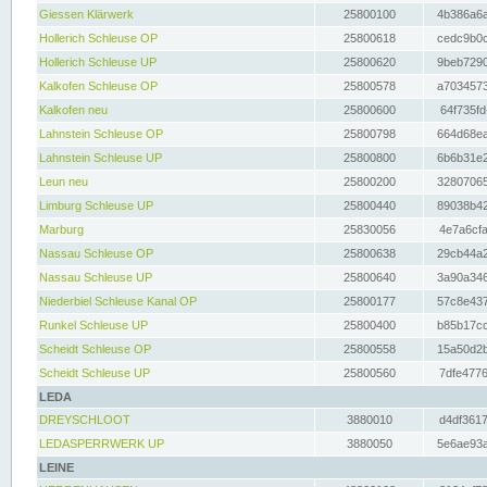
Giessen Klärwerk
25800100
4b386a6a
Hollerich Schleuse OP
25800618
cedc9b0c
Hollerich Schleuse UP
25800620
9beb7290
Kalkofen Schleuse OP
25800578
a7034573
Kalkofen neu
25800600
64f735fd
Lahnstein Schleuse OP
25800798
664d68ea
Lahnstein Schleuse UP
25800800
6b6b31e2
Leun neu
25800200
32807065
Limburg Schleuse UP
25800440
89038b42
Marburg
25830056
4e7a6cfa
Nassau Schleuse OP
25800638
29cb44a2
Nassau Schleuse UP
25800640
3a90a346
Niederbiel Schleuse Kanal OP
25800177
57c8e437
Runkel Schleuse UP
25800400
b85b17cc
Scheidt Schleuse OP
25800558
15a50d2b
Scheidt Schleuse UP
25800560
7dfe4776
LEDA
DREYSCHLOOT
3880010
d4df3617
LEDASPERRWERK UP
3880050
5e6ae93a
LEINE