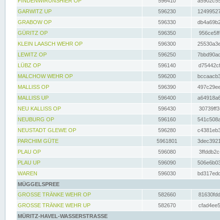
FINDENWIRUNSHIER OP
596410
a5902c55
GARWITZ UP
596230
12499527
GRABOW OP
596330
db4a69b2
GÜRITZ OP
596350
956ce5ff
KLEIN LAASCH WEHR OP
596300
25530a3e
LEWITZ OP
596250
7bbd90ad
LÜBZ OP
596140
d75442cf
MALCHOW WEHR OP
596200
bccaacb3
MALLISS OP
596390
497c29ee
MALLISS UP
596400
a64918a6
NEU KALLISS OP
596430
30739ff3
NEUBURG OP
596160
541c508a
NEUSTADT GLEWE OP
596280
c4381eb3
PARCHIM GÜTE
5961801
3dec3921
PLAU OP
596080
3ffddb2c
PLAU UP
596090
506e6b03
WAREN
596030
bd317edd
MÜGGELSPREE
GROSSE TRÄNKE WEHR OP
582660
81630fdd
GROSSE TRÄNKE WEHR UP
582670
cfad4ee5
MÜRITZ-HAVEL-WASSERSTRASSE