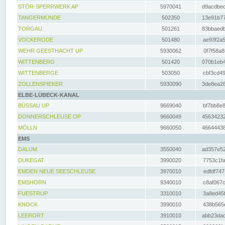
STÖR-SPERRWERK AP
5970041
d9acdbec
TANGERMÜNDE
502350
13e91b77
TORGAU
501261
83bbaedb
VOCKERODE
501480
ae93f2a5
WEHR GEESTHACHT UP
5930062
0f7f58a8
WITTENBERG
501420
070b1eb4
WITTENBERGE
503050
cbf3cd49
ZOLLENSPIEKER
5930090
3de8ea26
ELBE-LÜBECK-KANAL
BÜSSAU UP
9669040
bf7bb8e8
DONNERSCHLEUSE OP
9660049
45634232
MÖLLN
9660050
46644438
EMS
DALUM
3550040
ad357e52
DUKEGAT
3990020
7753c1fa
EMDEN NEUE SEESCHLEUSE
3970010
edfdf747
EMSHÖRN
9340010
c8af067c
FUESTRUP
3310010
3a8ed45f
KNOCK
3990010
438b565e
LEERORT
3910010
abb23dad