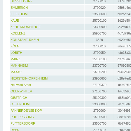
DÜSSELDORF
2750010
8f7e5f92
EMMERICH
2790020
9598e4cb
IFFEZHEIM
23500600
b02be240
KAUB
25700100
1d26e504
KEHL-KRONENHOF
23300900
23af9b02
KOBLENZ
25900700
4c7d796a
KONSTANZ-RHEIN
3329
e020e651
KÖLN
2730010
a6ee8177
LOBITH
2790050
efe13a3d
MAINZ
25100100
a37a9aa3
MANNHEIM
23700700
57090802
MAXAU
23700200
b6c6d5c8
NIERSTEIN-OPPENHEIM
23900600
d28e7ed1
Neuwied Stadt
27100370
dc407f1e
OBERWINTER
27100700
b45359df
OESTRICH
25100300
665be0fe
OTTENHEIM
23300800
787e5d63
PANNERDENSE KOP
2790060
3046493f
PHILIPPSBURG
23700500
88e972e1
PLITTERSDORF
23500700
6b774802
REES
2790010
2f025389