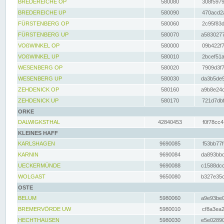
BREDEREICHE OP
580080
308f5979
BREDEREICHE UP
580090
470acd2a
FÜRSTENBERG OP
580060
2c95f83d
FÜRSTENBERG UP
580070
a5830277
VOßWINKEL OP
580000
09b422f7
VOßWINKEL UP
580010
2bcef51a
WESENBERG OP
580020
7909d3f7
WESENBERG UP
580030
da3b5de9
ZEHDENICK OP
580160
a9b8e24c
ZEHDENICK UP
580170
721d7dbf
ORKE
DALWIGKSTHAL
42840453
f0f78cc4
KLEINES HAFF
KARLSHAGEN
9690085
f53bb77f
KARNIN
9690084
da893bbd
UECKERMÜNDE
9690088
c1588dcc
WOLGAST
9650080
b327e35c
OSTE
BELUM
5980060
a9e93be0
BREMERVÖRDE UW
5980010
cf8a3ea2
HECHTHAUSEN
5980030
e5e02890