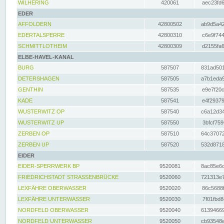
WILHERING
420061
aec23fd6
EDER
AFFOLDERN
42800502
ab9d5a42
EDERTALSPERRE
42800310
c6e9f744
SCHMITTLOTHEIM
42800309
d2155fa6
ELBE-HAVEL-KANAL
BURG
587507
831ad501
DETERSHAGEN
587505
a7b1eda9
GENTHIN
587535
e9e7f20c
KADE
587541
e4f29379
WUSTERWITZ OP
587540
c6a12d34
WUSTERWITZ UP
587550
3bfcf759
ZERBEN OP
587510
64c37072
ZERBEN UP
587520
532d8718
EIDER
EIDER-SPERRWERK BP
9520081
8ac85e6c
FRIEDRICHSTADT STRASSENBRÜCKE
9520060
721313e7
LEXFÄHRE OBERWASSER
9520020
86c5688f
LEXFÄHRE UNTERWASSER
9520030
7f01fbd8
NORDFELD OBERWASSER
9520040
61394669
NORDFELD UNTERWASSER
9520050
cb93548e