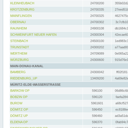
KLEINHEUBACH
24700200
355b02d2
KROTZENBURG
24700335
27eed51b
MAINFLINGEN
24700325
4627475d
OBERNAU
24700302
3c7cfb10
RAUNHEIM
24900108
db1684c1
SCHWEINFURT NEUER HAFEN
24300304
42ecae60
STEINBACH
24500100
1ed983c3
TRUNSTADT
24300202
a77aad00
WERTHEIM
24709089
0e065a22
WÜRZBURG
24300600
915d76e1
MAIN-DONAU-KANAL
BAMBERG
24300042
ff02f181
RIEDENBURG_UP
13409200
4a69e82e
MÜRITZ-ELDE-WASSERSTRASSE
BARKOW OP
596100
06d86c6b
BOBZIN OP
596120
faefa284
BUROW
5961601
a68cf527
DÖMITZ OP
596450
ec8188ee
DÖMITZ UP
596460
ad3a51da
ELDENA OP
596370
0fab94c7