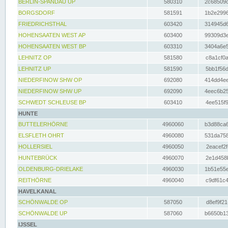
BERLIN-SPANDAU UP
580310
2c68509c
BORGSDORF
581591
1b2e2996
FRIEDRICHSTHAL
603420
314945d6
HOHENSAATEN WEST AP
603400
99309d3e
HOHENSAATEN WEST BP
603310
3404a6e5
LEHNITZ OP
581580
c8a1cf0a
LEHNITZ UP
581590
5bb1f56d
NIEDERFINOW SHW OP
692080
414dd4ee
NIEDERFINOW SHW UP
692090
4eec6b25
SCHWEDT SCHLEUSE BP
603410
4ee515f9
HUNTE
BUTTELERHÖRNE
4960060
b3d88ca6
ELSFLETH OHRT
4960080
531da758
HOLLERSIEL
4960050
2eacef2f
HUNTEBRÜCK
4960070
2e1d458b
OLDENBURG-DRIELAKE
4960030
1b51e55e
REITHÖRNE
4960040
c9df61c4
HAVELKANAL
SCHÖNWALDE OP
587050
d8ef9f21
SCHÖNWALDE UP
587060
b6650b13
IJSSEL