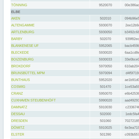
TÖNNING
9520070
00e386ac
ELBE
AKEN
502010
094b96e5
ALTENGAMME
5930070
2ee12b9a
ARTLENBURG
5930050
b3492c68
BARBY
502070
939f82ec
BLANKENESE UF
5952065
bacb459b
BLECKEDE
5930020
6aa1cd8e
BOIZENBURG
5930033
33e0bce0
BROKDORF
5970050
610ab204
BRUNSBÜTTEL MPM
5970094
d4f5f719
BUNTHAUS
5952020
ae1b91d0
COSWIG
501470
1ce53a59
CRANZ
5950070
e6b42536
CUXHAVEN STEUBENHÖFT
5990020
aad49293
DAMNATZ
5910030
c233674f
DESSAU
502000
1edc5fa4
DRESDEN
501060
70272185
DÖMITZ
5910025
6e3ea719
ELSTER
501390
c093b557