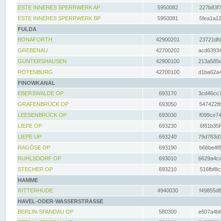
ESTE INNERES SPERRWERK AP
5950082
227b83f7
ESTE INNERES SPERRWERK BP
5950081
5fea1a12
FULDA
BONAFORTH
42900201
23721dfd
GREBENAU
42700202
acd63934
GUNTERSHAUSEN
42900100
213a585d
ROTENBURG
42700100
d1ba62a4
FINOWKANAL
EBERSWALDE OP
693170
3cd46cc7
GRAFENBRÜCK OP
693050
547422fb
LEESENBRÜCK OP
693030
f099ce74
LIEPE OP
693230
6f81b35f
LIEPE UP
693240
79d783d3
RAGÖSE OP
693190
b6bbe4f8
RUHLSDORF OP
693010
6629a4ca
STECHER OP
693210
516fbf8c
HAMME
RITTERHUDE
4940030
f49855d8
HAVEL-ODER-WASSERSTRASSE
BERLIN-SPANDAU OP
580300
e607a4b6