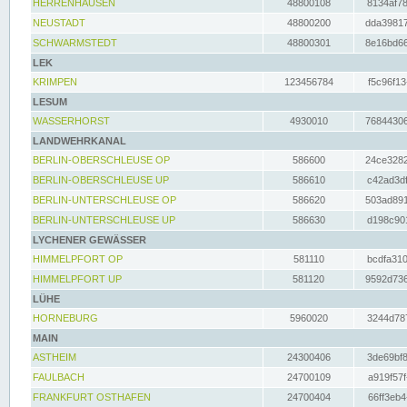
HERRENHAUSEN
48800108
8134af78
NEUSTADT
48800200
dda39817
SCHWARMSTEDT
48800301
8e16bd66
LEK
KRIMPEN
123456784
f5c96f13
LESUM
WASSERHORST
4930010
76844306
LANDWEHRKANAL
BERLIN-OBERSCHLEUSE OP
586600
24ce3282
BERLIN-OBERSCHLEUSE UP
586610
c42ad3df
BERLIN-UNTERSCHLEUSE OP
586620
503ad891
BERLIN-UNTERSCHLEUSE UP
586630
d198c901
LYCHENER GEWÄSSER
HIMMELPFORT OP
581110
bcdfa310
HIMMELPFORT UP
581120
9592d736
LÜHE
HORNEBURG
5960020
3244d787
MAIN
ASTHEIM
24300406
3de69bf8
FAULBACH
24700109
a919f57f
FRANKFURT OSTHAFEN
24700404
66ff3eb4