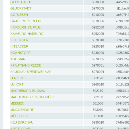
GEESTHACHT
5930060
44f7e955
GLÜCKSTADT
5970035
1f1bbed7
GORLEBEN
5910020
ac507f42
GRAUERORT REEDE
5970026
7398029b
HAMBURG ST. PAULI
5952050
d488c5cc
HAMBURG-HARBURG
5952025
706e5110
HETLINGEN
5970010
599c23b1
HITZACKER
5920010
a26e57c9
HOHNSTORF
5930040
d9289367
KOLLMAR
5970025
3ed90357
KRAUTSAND REEDE
5970031
8c20b4dc
KRÜCKAU-SPERRWERK AP
5970024
a653eb04
LENZEN
503120
c80a4f21
LÜHORT
5960010
8d18d129
MAGDEBURG-BUCKAU
502170
b8567c1e
MAGDEBURG-STROMBRÜCKE
502180
ccccb57f
MEISSEN
501080
24440872
MÜGGENDORF
503070
48f2661f
MÜHLBERG
501160
16b9b4e7
NEU DARCHAU
5930010
67d6e882
NIEGRIPP AP
502240
3adf88fd