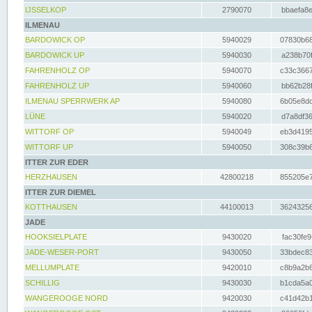
IJSSELKOP
2790070
bbaefa8e
ILMENAU
BARDOWICK OP
5940029
07830b68
BARDOWICK UP
5940030
a238b70f
FAHRENHOLZ OP
5940070
c33c3667
FAHRENHOLZ UP
5940060
bb62b28f
ILMENAU SPERRWERK AP
5940080
6b05e8dc
LÜNE
5940020
d7a8df36
WITTORF OP
5940049
eb3d4195
WITTORF UP
5940050
308c39b6
ITTER ZUR EDER
HERZHAUSEN
42800218
855205e7
ITTER ZUR DIEMEL
KOTTHAUSEN
44100013
36243256
JADE
HOOKSIELPLATE
9430020
fac30fe9
JADE-WESER-PORT
9430050
33bdec83
MELLUMPLATE
9420010
c8b9a2b6
SCHILLIG
9430030
b1cda5a0
WANGEROOGE NORD
9420030
c41d42b1