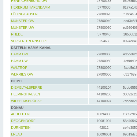
HENRICHENBURG UW
27700133
e6b68bc2
HERBRUM HAFENDAMM
3770030
8177a148
LÜDINGHAUSEN
27800020
f5bc4a51
MÜNSTER OW
27800040
ccd3e8f1
MÜNSTER UW
27800030
ed260406
RHEDE
3770040
16508b11
VERSEN TRENNSPITZE
25463
0024cc40
DATTELN-HAMM-KANAL
HAMM OW
27800060
4dbce62d
HAMM UW
27800080
4ef9dd9c
WALTROP
27800090
facc5c16
WERRIES OW
27800050
d31767ef
DIEMEL
DIEMELTALSPERRE
44100104
5cdc6555
HELMINGHAUSEN
44100206
33092c28
WILHELMSBRÜCKE
44100024
7deedc21
DONAU
ACHLEITEN
10094006
c389c9e2
DEGGENDORF
10081004
53d40547
DÜRNSTEIN
42012
ce4e3050
ERLAU
10096001
99619dc5