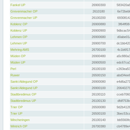
Fankel UP
26900300
583420a8
Grevenmacher OP
2610180
6e72bebf
Grevenmacher UP
26100200
69308142
Koblenz OP
26900880
3f64ff08
Koblenz UP
26900900
9dbcac54
Lehmen OP
26900680
d0abe01a
Lehmen UP
26900700
dc1bb420
Mehring AMS
26700100
4c1b6f17
Müden OP
26900480
a5c880a3
Müden UP
26900500
edc67ca3
Perl
26100100
c263ea53
Ruwer
26500150
abd34ee6
Sankt Aldegund OP
26900080
e4d6a271
Sankt Aldegund UP
26900100
20640279
Stadtbredimus OP
26100110
cceb7060
Stadtbredimus UP
26100130
dfdf753b
Trier OP
26500080
9d2b4126
Trier UP
26500100
3bec53ca
Wincheringen
26100140
bb5560fc
Wintrich OP
26700380
cb4789e4