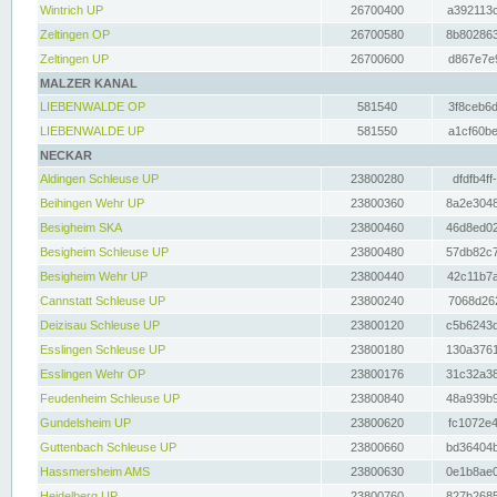
Wintrich UP
26700400
a392113c
Zeltingen OP
26700580
8b802863
Zeltingen UP
26700600
d867e7e9
MALZER KANAL
LIEBENWALDE OP
581540
3f8ceb6d
LIEBENWALDE UP
581550
a1cf60be
NECKAR
Aldingen Schleuse UP
23800280
dfdfb4ff
Beihingen Wehr UP
23800360
8a2e3048
Besigheim SKA
23800460
46d8ed02
Besigheim Schleuse UP
23800480
57db82c7
Besigheim Wehr UP
23800440
42c11b7a
Cannstatt Schleuse UP
23800240
7068d262
Deizisau Schleuse UP
23800120
c5b6243d
Esslingen Schleuse UP
23800180
130a3761
Esslingen Wehr OP
23800176
31c32a38
Feudenheim Schleuse UP
23800840
48a939b9
Gundelsheim UP
23800620
fc1072e4
Guttenbach Schleuse UP
23800660
bd36404b
Hassmersheim AMS
23800630
0e1b8ae0
Heidelberg UP
23800760
827b2685