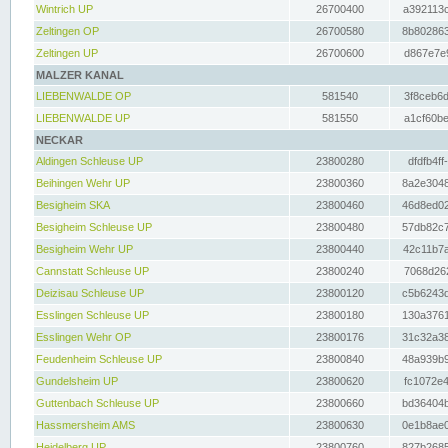
Wintrich UP
26700400
a392113c
Zeltingen OP
26700580
8b802863
Zeltingen UP
26700600
d867e7e9
MALZER KANAL
LIEBENWALDE OP
581540
3f8ceb6d
LIEBENWALDE UP
581550
a1cf60be
NECKAR
Aldingen Schleuse UP
23800280
dfdfb4ff
Beihingen Wehr UP
23800360
8a2e3048
Besigheim SKA
23800460
46d8ed02
Besigheim Schleuse UP
23800480
57db82c7
Besigheim Wehr UP
23800440
42c11b7a
Cannstatt Schleuse UP
23800240
7068d262
Deizisau Schleuse UP
23800120
c5b6243d
Esslingen Schleuse UP
23800180
130a3761
Esslingen Wehr OP
23800176
31c32a38
Feudenheim Schleuse UP
23800840
48a939b9
Gundelsheim UP
23800620
fc1072e4
Guttenbach Schleuse UP
23800660
bd36404b
Hassmersheim AMS
23800630
0e1b8ae0
Heidelberg UP
23800760
827b2685