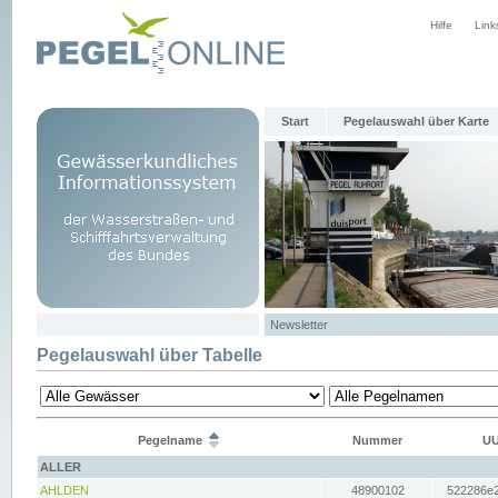
Hilfe
Link
Start
Pegelauswahl über Karte
Newsletter
Pegelauswahl über Tabelle
Pegelname
Nummer
UU
ALLER
AHLDEN
48900102
522286e2