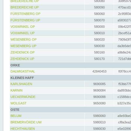
BREDEREICHE OP
580080
308f5979
BREDEREICHE UP
580090
470acd2a
FÜRSTENBERG OP
580060
2c95f83d
FÜRSTENBERG UP
580070
a5830277
VOßWINKEL OP
580000
09b422f7
VOßWINKEL UP
580010
2bcef51a
WESENBERG OP
580020
7909d3f7
WESENBERG UP
580030
da3b5de9
ZEHDENICK OP
580160
a9b8e24c
ZEHDENICK UP
580170
721d7dbf
ORKE
DALWIGKSTHAL
42840453
f0f78cc4
KLEINES HAFF
KARLSHAGEN
9690085
f53bb77f
KARNIN
9690084
da893bbd
UECKERMÜNDE
9690088
c1588dcc
WOLGAST
9650080
b327e35c
OSTE
BELUM
5980060
a9e93be0
BREMERVÖRDE UW
5980010
cf8a3ea2
HECHTHAUSEN
5980030
e5e02890