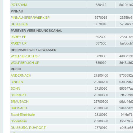
POTSDAM
580412
5e10e1e7
PINNAU
PINNAU-SPERRWERK BP
5970018
26259e8f
UETERSEN
5970016
575da86f
PAREYER VERBINDUNGSKANAL
PAREY EP
502300
25ca1bef
PAREY UP
587530
bafddcbf
RHEINSBERGER GEWÄSSER
WOLFSBRUCH OP
589000
4d00c13e
WOLFSBRUCH UP
589010
3d43a8d7
RHEIN
ANDERNACH
27100400
5735892a
BINGEN
25300200
0309cd61
BONN
2710080
593647aa
BOPPARD
25700500
2ff6379d
BRAUBACH
25700600
d6dc44d1
BREISACH
23300320
9da1ad2b
Basel-Rheinhalle
2310010
94f6eff1
Bodenheim
23900620
f6be7857
DUISBURG-RUHRORT
2770010
c0f51e35