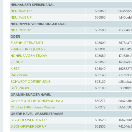
NEUHAUSER SPEISEKANAL
NEUHAUS OP
585850
963bdc26
NEUHAUS UP
585860
bf48cefd
NIEGRIPPER VERBINDUNGSKANAL
NIEGRIPP BP
587500
e506460f
ODER
EISENHÜTTENSTADT
603000
8675aa70
FRANKFURT1 (ODER)
603031
bffdf7f2
HOHENSAATEN-FINOW
603080
f7a639a4
KIENITZ
603050
6298a8f9
KIETZ
603040
16258271
RATZDORF
603140
ca3f535b
SCHWEDT-ODERBRÜCKE
603130
e28babaa
STÜTZKOW
603100
30bff0df
ORANIENBURGER HAVEL
OHV KM 3.014 (HOCHSPANNUNG)
580271
eea7e3dc
OHv km 1.467 (Blaues Wunder)
580272
8b51c505
OBERE HAVEL-WASSERSTRASSE
BISCHOFSWERDER OP
581520
16a780aa
BISCHOFSWERDER UP
581530
74134dc6