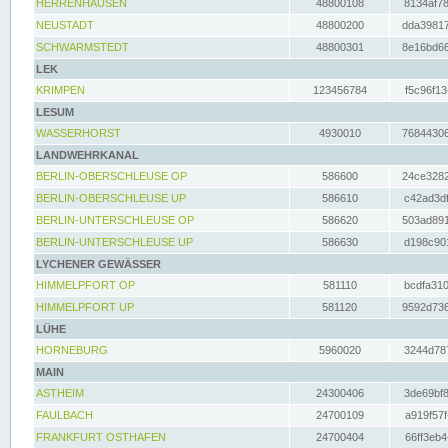
HERRENHAUSEN
48800108
8134af78
NEUSTADT
48800200
dda39817
SCHWARMSTEDT
48800301
8e16bd66
LEK
KRIMPEN
123456784
f5c96f13
LESUM
WASSERHORST
4930010
76844306
LANDWEHRKANAL
BERLIN-OBERSCHLEUSE OP
586600
24ce3282
BERLIN-OBERSCHLEUSE UP
586610
c42ad3df
BERLIN-UNTERSCHLEUSE OP
586620
503ad891
BERLIN-UNTERSCHLEUSE UP
586630
d198c901
LYCHENER GEWÄSSER
HIMMELPFORT OP
581110
bcdfa310
HIMMELPFORT UP
581120
9592d736
LÜHE
HORNEBURG
5960020
3244d787
MAIN
ASTHEIM
24300406
3de69bf8
FAULBACH
24700109
a919f57f
FRANKFURT OSTHAFEN
24700404
66ff3eb4