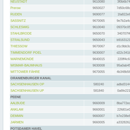
NEUSTADT
9610080
3f0b6b74
Prerow
9650027
7d50c68c
RUDEN
9690077
1fa822e6
SASSNITZ
9670065
9e7b2a4d
SCHLESWIG
9610040
09370c05
STAHLBRODE
9650070
340707f4
STRALSUND
9650043
b9163121
THIESSOW
9670067
d1c9bb3c
TIMMENDORF POEL
9630007
d22c341b
WARNEMÜNDE
9640015
220ff4c6
WISMAR-BAUMHAUS
9630008
95a0ab45
WITTOWER FÄHRE
9670055
4b348b56
ORANIENBURGER KANAL
SACHSENHAUSEN OP
580240
adbd3144
SACHSENHAUSEN UP
581840
0a6fe221
PEENE
AALBUDE
9660009
8ba772ed
ANKLAM
9660001
22fd01e0
DEMMIN
9660007
b7e238e8
JARMEN
9660005
a3328262
POTSDAMER HAVEL