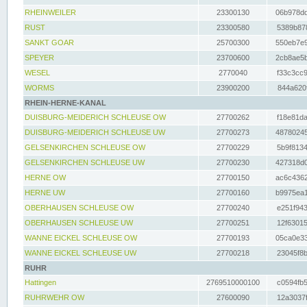
RHEINWEILER
23300130
06b978dd
RUST
23300580
5389b878
SANKT GOAR
25700300
550eb7e9
SPEYER
23700600
2cb8ae5b
WESEL
2770040
f33c3cc9
WORMS
23900200
844a620f
RHEIN-HERNE-KANAL
DUISBURG-MEIDERICH SCHLEUSE OW
27700262
f18e81da
DUISBURG-MEIDERICH SCHLEUSE UW
27700273
48780245
GELSENKIRCHEN SCHLEUSE OW
27700229
5b9f8134
GELSENKIRCHEN SCHLEUSE UW
27700230
427318d0
HERNE OW
27700150
ac6c4362
HERNE UW
27700160
b9975ea1
OBERHAUSEN SCHLEUSE OW
27700240
e251f943
OBERHAUSEN SCHLEUSE UW
27700251
12f63015
WANNE EICKEL SCHLEUSE OW
27700193
05ca0e33
WANNE EICKEL SCHLEUSE UW
27700218
23045f8b
RUHR
Hattingen
2769510000100
c0594fb5
RUHRWEHR OW
27600090
12a3037f