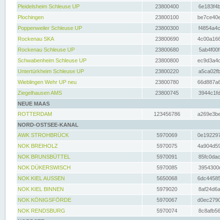
Pleidelsheim Schleuse UP
23800400
6e183f4b
Plochingen
23800100
be7ce40e
Poppenweiler Schleuse UP
23800300
f4854a4c
Rockenau SKA
23800690
4c00a166
Rockenau Schleuse UP
23800680
5ab4f00f
Schwabenheim Schleuse UP
23800800
ec9d3a4d
Untertürkheim Schleuse UP
23800220
a5ca02fb
Wieblingen Wehr UP neu
23800780
66d887a6
Ziegelhausen AMS
23800745
3944c1fd
NEUE MAAS
ROTTERDAM
123456786
a269e3be
NORD-OSTSEE-KANAL
AWK STROHBRÜCK
5970069
0e192297
NOK BREIHOLZ
5970075
4a904d59
NOK BRUNSBÜTTEL
5970091
85fc0dac
NOK DÜKERSWISCH
5970085
3954300d
NOK KIEL AUSSEN
5650068
6dc44585
NOK KIEL BINNEN
5979020
8af24d6a
NOK KÖNIGSFÖRDE
5970067
d0ec2790
NOK RENDSBURG
5970074
8c8afb56