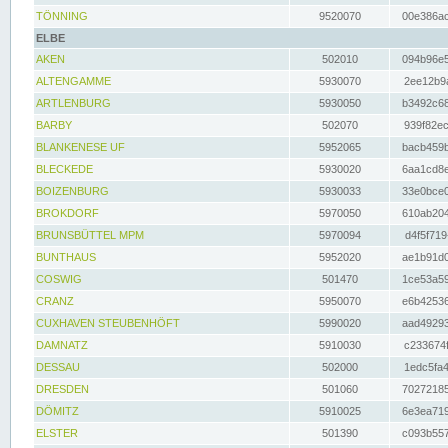
TÖNNING
9520070
00e386ac
ELBE
AKEN
502010
094b96e5
ALTENGAMME
5930070
2ee12b9a
ARTLENBURG
5930050
b3492c68
BARBY
502070
939f82ec
BLANKENESE UF
5952065
bacb459b
BLECKEDE
5930020
6aa1cd8e
BOIZENBURG
5930033
33e0bce0
BROKDORF
5970050
610ab204
BRUNSBÜTTEL MPM
5970094
d4f5f719
BUNTHAUS
5952020
ae1b91d0
COSWIG
501470
1ce53a59
CRANZ
5950070
e6b42536
CUXHAVEN STEUBENHÖFT
5990020
aad49293
DAMNATZ
5910030
c233674f
DESSAU
502000
1edc5fa4
DRESDEN
501060
70272185
DÖMITZ
5910025
6e3ea719
ELSTER
501390
c093b557