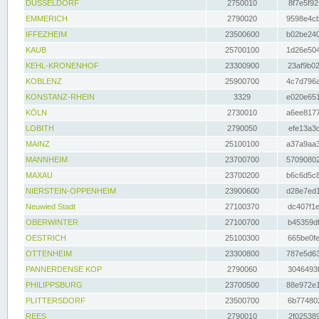
DÜSSELDORF
2750010
8f7e5f92
EMMERICH
2790020
9598e4cb
IFFEZHEIM
23500600
b02be240
KAUB
25700100
1d26e504
KEHL-KRONENHOF
23300900
23af9b02
KOBLENZ
25900700
4c7d796a
KONSTANZ-RHEIN
3329
e020e651
KÖLN
2730010
a6ee8177
LOBITH
2790050
efe13a3d
MAINZ
25100100
a37a9aa3
MANNHEIM
23700700
57090802
MAXAU
23700200
b6c6d5c8
NIERSTEIN-OPPENHEIM
23900600
d28e7ed1
Neuwied Stadt
27100370
dc407f1e
OBERWINTER
27100700
b45359df
OESTRICH
25100300
665be0fe
OTTENHEIM
23300800
787e5d63
PANNERDENSE KOP
2790060
3046493f
PHILIPPSBURG
23700500
88e972e1
PLITTERSDORF
23500700
6b774802
REES
2790010
2f025389