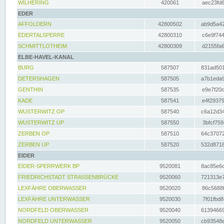
WILHERING
420061
aec23fd6
EDER
AFFOLDERN
42800502
ab9d5a42
EDERTALSPERRE
42800310
c6e9f744
SCHMITTLOTHEIM
42800309
d2155fa6
ELBE-HAVEL-KANAL
BURG
587507
831ad501
DETERSHAGEN
587505
a7b1eda9
GENTHIN
587535
e9e7f20c
KADE
587541
e4f29379
WUSTERWITZ OP
587540
c6a12d34
WUSTERWITZ UP
587550
3bfcf759
ZERBEN OP
587510
64c37072
ZERBEN UP
587520
532d8718
EIDER
EIDER-SPERRWERK BP
9520081
8ac85e6c
FRIEDRICHSTADT STRASSENBRÜCKE
9520060
721313e7
LEXFÄHRE OBERWASSER
9520020
86c5688f
LEXFÄHRE UNTERWASSER
9520030
7f01fbd8
NORDFELD OBERWASSER
9520040
61394669
NORDFELD UNTERWASSER
9520050
cb93548e