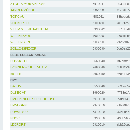
STÖR-SPERRWERK AP
5970041
d9acdbec
TANGERMÜNDE
502350
13e91b77
TORGAU
501261
83bbaedb
VOCKERODE
501480
ae93f2a5
WEHR GEESTHACHT UP
5930062
0f7f58a8
WITTENBERG
501420
070b1eb4
WITTENBERGE
503050
cbf3cd49
ZOLLENSPIEKER
5930090
3de8ea26
ELBE-LÜBECK-KANAL
BÜSSAU UP
9669040
bf7bb8e8
DONNERSCHLEUSE OP
9660049
45634232
MÖLLN
9660050
46644438
EMS
DALUM
3550040
ad357e52
DUKEGAT
3990020
7753c1fa
EMDEN NEUE SEESCHLEUSE
3970010
edfdf747
EMSHÖRN
9340010
c8af067c
FUESTRUP
3310010
3a8ed45f
KNOCK
3990010
438b565e
LEERORT
3910010
abb23dad