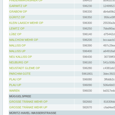
FINDENWIRUNSHIER OP
596410
a5902c55
GARWITZ UP
596230
12499527
GRABOW OP
596330
db4a69b2
GÜRITZ OP
596350
956ce5ff
KLEIN LAASCH WEHR OP
596300
25530a3e
LEWITZ OP
596250
7bbd90ad
LÜBZ OP
596140
d75442cf
MALCHOW WEHR OP
596200
bccaacb3
MALLISS OP
596390
497c29ee
MALLISS UP
596400
a64918a6
NEU KALLISS OP
596430
30739ff3
NEUBURG OP
596160
541c508a
NEUSTADT GLEWE OP
596280
c4381eb3
PARCHIM GÜTE
5961801
3dec3921
PLAU OP
596080
3ffddb2c
PLAU UP
596090
506e6b03
WAREN
596030
bd317edd
MÜGGELSPREE
GROSSE TRÄNKE WEHR OP
582660
81630fdd
GROSSE TRÄNKE WEHR UP
582670
cfad4ee5
MÜRITZ-HAVEL-WASSERSTRASSE