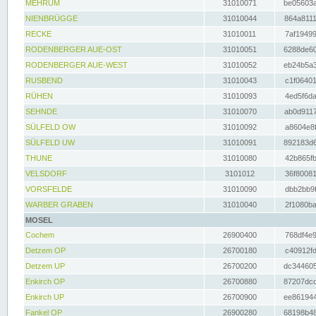
MEHRUM
31010071
be05603a
NIENBRÜGGE
31010044
864a8111
RECKE
31010011
7af19499
RODENBERGER AUE-OST
31010051
6288de60
RODENBERGER AUE-WEST
31010052
eb24b5a3
RUSBEND
31010043
c1f06401
RÜHEN
31010093
4ed5f6da
SEHNDE
31010070
ab0d9117
SÜLFELD OW
31010092
a8604e8f
SÜLFELD UW
31010091
892183d6
THUNE
31010080
42b865fb
VELSDORF
3101012
36f80081
VORSFELDE
31010090
dbb2bb9f
WARBER GRABEN
31010040
2f1080ba
MOSEL
Cochem
26900400
768df4e9
Detzem OP
26700180
c40912fd
Detzem UP
26700200
dc344605
Enkirch OP
26700880
87207dcd
Enkirch UP
26700900
ee861944
Fankel OP
26900280
68198b48