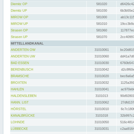
Diemitz OP
581020
d6426c42
Diemitz UP
581030
6b3b55e2
MIROW OP
581000
ab13c115
MIROW UP
581010
19cc3b9a
Strasen OP
581060
117877ec
Strasen UP
581070
2cc40997
MITTELLANDKANAL
ANDERTEN OW
31010061
bc20d819
ANDERTEN UW
31010060
dd41a7d6
BAD ESSEN
31010030
6760b547
BERENBUSCH
31010042
d2c8f60e
BRAMSCHE
31010020
bec8a6a5
BROXTEN
31010032
1125a391
HAHLEN
31010041
ac970eb0
HALDENSLEBEN
3101013
90d92801
HANN. LIST
31010062
27dfd137
HÖRSTEL
31010010
6c7c180f
KANALBRÜCKE
3101018
32b997c2
LOHNDE
31010050
516c4814
LÜBBECKE
31010031
c2aa9164