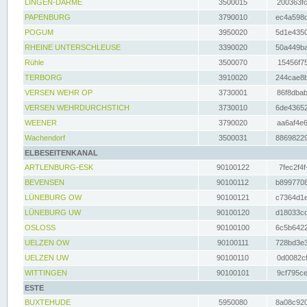
LINGEN-DARME
3500015
200363fc
PAPENBURG
3790010
ec4a598d
POGUM
3950020
5d1e4350
RHEINE UNTERSCHLEUSE
3390020
50a449ba
Rühle
3500070
15456f75
TERBORG
3910020
244cae8b
VERSEN WEHR OP
3730001
86f8dbab
VERSEN WEHRDURCHSTICH
3730010
6de43652
WEENER
3790020
aa6af4e6
Wachendorf
3500031
88698229
ELBESEITENKANAL
ARTLENBURG-ESK
90100122
7fec2f4f
BEVENSEN
90100112
b8997708
LÜNEBURG OW
90100121
c7364d1e
LÜNEBURG UW
90100120
d18033cd
OSLOSS
90100100
6c5b6422
UELZEN OW
90100111
728bd3e3
UELZEN UW
90100110
0d0082cf
WITTINGEN
90100101
9cf795ce
ESTE
BUXTEHUDE
5950080
8a08c920