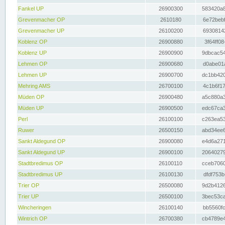
Fankel UP
26900300
583420a8
Grevenmacher OP
2610180
6e72bebf
Grevenmacher UP
26100200
69308142
Koblenz OP
26900880
3f64ff08
Koblenz UP
26900900
9dbcac54
Lehmen OP
26900680
d0abe01a
Lehmen UP
26900700
dc1bb420
Mehring AMS
26700100
4c1b6f17
Müden OP
26900480
a5c880a3
Müden UP
26900500
edc67ca3
Perl
26100100
c263ea53
Ruwer
26500150
abd34ee6
Sankt Aldegund OP
26900080
e4d6a271
Sankt Aldegund UP
26900100
20640279
Stadtbredimus OP
26100110
cceb7060
Stadtbredimus UP
26100130
dfdf753b
Trier OP
26500080
9d2b4126
Trier UP
26500100
3bec53ca
Wincheringen
26100140
bb5560fc
Wintrich OP
26700380
cb4789e4