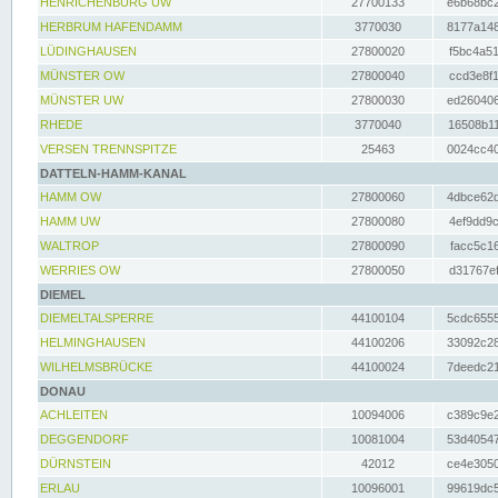
HENRICHENBURG UW
27700133
e6b68bc2
HERBRUM HAFENDAMM
3770030
8177a148
LÜDINGHAUSEN
27800020
f5bc4a51
MÜNSTER OW
27800040
ccd3e8f1
MÜNSTER UW
27800030
ed260406
RHEDE
3770040
16508b11
VERSEN TRENNSPITZE
25463
0024cc40
DATTELN-HAMM-KANAL
HAMM OW
27800060
4dbce62d
HAMM UW
27800080
4ef9dd9c
WALTROP
27800090
facc5c16
WERRIES OW
27800050
d31767ef
DIEMEL
DIEMELTALSPERRE
44100104
5cdc6555
HELMINGHAUSEN
44100206
33092c28
WILHELMSBRÜCKE
44100024
7deedc21
DONAU
ACHLEITEN
10094006
c389c9e2
DEGGENDORF
10081004
53d40547
DÜRNSTEIN
42012
ce4e3050
ERLAU
10096001
99619dc5