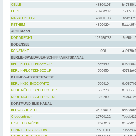
CELLE
48300105
b475386c
EITZE
48900237
47174d8f
MARKLENDORF
48700103
8b4f9f7c
RETHEM
48900204
5aaed954
ALTE MAAS
DORDRECHT
123456785
6c6f84c2
BODENSEE
KONSTANZ
906
aa9179c1
BERLIN-SPANDAUER-SCHIFFFAHRTSKANAL
BERLIN-PLÖTZENSEE OP
586640
ee52ce62
BERLIN-PLÖTZENSEE UP
586650
45721a68
DAHME-WASSERSTRASSE
BERLIN-SCHMÖCKWITZ
586810
6b595707
NEUE MÜHLE SCHLEUSE OP
586270
0e0dbcc9
NEUE MÜHLE SCHLEUSE UP
586280
c9a6c3bf
DORTMUND-EMS-KANAL
BERGESHÖVEDE
34000010
ade3a084
Groppenbruch
27700122
7bbdb421
HASEHUBBRÜCKE
3690010
04572010
HENRICHENBURG OW
27700111
70bee932