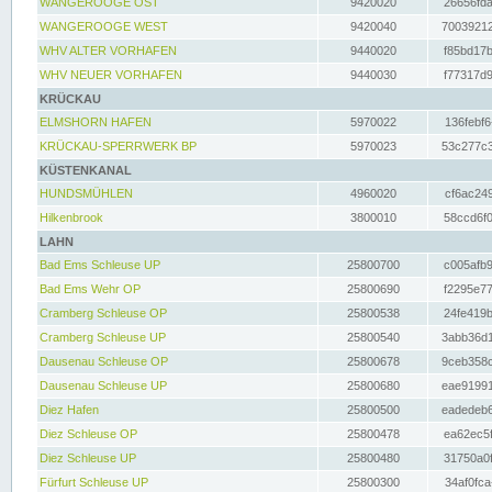
WANGEROOGE OST
9420020
26656fda
WANGEROOGE WEST
9420040
70039212
WHV ALTER VORHAFEN
9440020
f85bd17b
WHV NEUER VORHAFEN
9440030
f77317d9
KRÜCKAU
ELMSHORN HAFEN
5970022
136febf6
KRÜCKAU-SPERRWERK BP
5970023
53c277c3
KÜSTENKANAL
HUNDSMÜHLEN
4960020
cf6ac249
Hilkenbrook
3800010
58ccd6f0
LAHN
Bad Ems Schleuse UP
25800700
c005afb9
Bad Ems Wehr OP
25800690
f2295e77
Cramberg Schleuse OP
25800538
24fe419b
Cramberg Schleuse UP
25800540
3abb36d1
Dausenau Schleuse OP
25800678
9ceb358c
Dausenau Schleuse UP
25800680
eae91991
Diez Hafen
25800500
eadedeb6
Diez Schleuse OP
25800478
ea62ec5f
Diez Schleuse UP
25800480
31750a0f
Fürfurt Schleuse UP
25800300
34af0fca