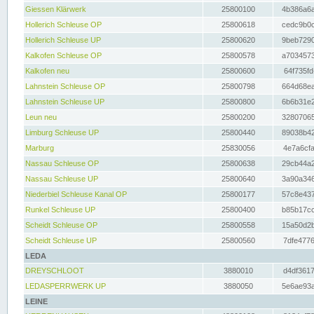
Giessen Klärwerk
25800100
4b386a6a
Hollerich Schleuse OP
25800618
cedc9b0c
Hollerich Schleuse UP
25800620
9beb7290
Kalkofen Schleuse OP
25800578
a7034573
Kalkofen neu
25800600
64f735fd
Lahnstein Schleuse OP
25800798
664d68ea
Lahnstein Schleuse UP
25800800
6b6b31e2
Leun neu
25800200
32807065
Limburg Schleuse UP
25800440
89038b42
Marburg
25830056
4e7a6cfa
Nassau Schleuse OP
25800638
29cb44a2
Nassau Schleuse UP
25800640
3a90a346
Niederbiel Schleuse Kanal OP
25800177
57c8e437
Runkel Schleuse UP
25800400
b85b17cc
Scheidt Schleuse OP
25800558
15a50d2b
Scheidt Schleuse UP
25800560
7dfe4776
LEDA
DREYSCHLOOT
3880010
d4df3617
LEDASPERRWERK UP
3880050
5e6ae93a
LEINE