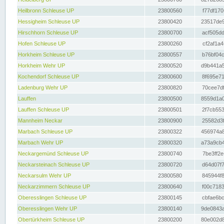
Heilbronn Schleuse UP
23800560
f77df170
Hessigheim Schleuse UP
23800420
23517de9
Hirschhorn Schleuse UP
23800700
acf505dd
Hofen Schleuse UP
23800260
cf2af1a4
Horkheim Schleuse UP
23800557
b76bf04c
Horkheim Wehr UP
23800520
d9b441a5
Kochendorf Schleuse UP
23800600
8f695e71
Ladenburg Wehr UP
23800820
70cee7df
Lauffen
23800500
8559d1a0
Lauffen Schleuse UP
23800501
2f7cb553
Mannheim Neckar
23800900
25582d3f
Marbach Schleuse UP
23800322
456974a8
Marbach Wehr UP
23800320
a73a9cb4
Neckargemünd Schleuse UP
23800740
7be3ff2e
Neckarsteinach Schleuse UP
23800720
d64d07f7
Neckarsulm Wehr UP
23800580
845944f8
Neckarzimmern Schleuse UP
23800640
f00c7183
Oberesslingen Schleuse UP
23800145
cbfae6bc
Oberesslingen Wehr UP
23800140
9de0843a
Obertürkheim Schleuse UP
23800200
80e002d8