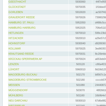
GEESTHACHT
5930060
44f7e955
GLÜCKSTADT
5970035
1f1bbed7
GORLEBEN
5910020
ac507f42
GRAUERORT REEDE
5970026
7398029b
HAMBURG ST. PAULI
5952050
d488c5cc
HAMBURG-HARBURG
5952025
706e5110
HETLINGEN
5970010
599c23b1
HITZACKER
5920010
a26e57c9
HOHNSTORF
5930040
d9289367
KOLLMAR
5970025
3ed90357
KRAUTSAND REEDE
5970031
8c20b4dc
KRÜCKAU-SPERRWERK AP
5970024
a653eb04
LENZEN
503120
c80a4f21
LÜHORT
5960010
8d18d129
MAGDEBURG-BUCKAU
502170
b8567c1e
MAGDEBURG-STROMBRÜCKE
502180
ccccb57f
MEISSEN
501080
24440872
MÜGGENDORF
503070
48f2661f
MÜHLBERG
501160
16b9b4e7
NEU DARCHAU
5930010
67d6e882
NIEGRIPP AP
502240
3adf88fd