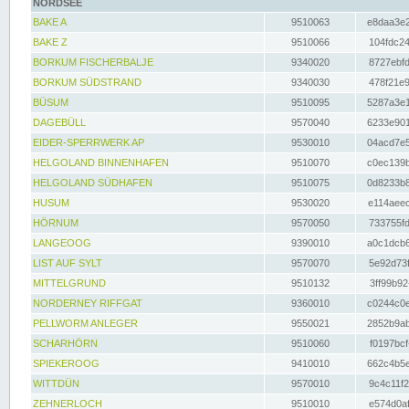
NORDSEE
BAKE A
9510063
e8daa3e2
BAKE Z
9510066
104fdc24
BORKUM FISCHERBALJE
9340020
8727ebfd
BORKUM SÜDSTRAND
9340030
478f21e9
BÜSUM
9510095
5287a3e1
DAGEBÜLL
9570040
6233e901
EIDER-SPERRWERK AP
9530010
04acd7e5
HELGOLAND BINNENHAFEN
9510070
c0ec139b
HELGOLAND SÜDHAFEN
9510075
0d8233b8
HUSUM
9530020
e114aeec
HÖRNUM
9570050
733755fd
LANGEOOG
9390010
a0c1dcb6
LIST AUF SYLT
9570070
5e92d73f
MITTELGRUND
9510132
3ff99b92
NORDERNEY RIFFGAT
9360010
c0244c0e
PELLWORM ANLEGER
9550021
2852b9ab
SCHARHÖRN
9510060
f0197bcf
SPIEKEROOG
9410010
662c4b5e
WITTDÜN
9570010
9c4c11f2
ZEHNERLOCH
9510010
e574d0af