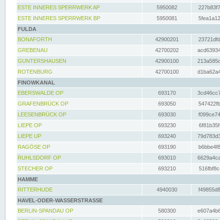
ESTE INNERES SPERRWERK AP
5950082
227b83f7
ESTE INNERES SPERRWERK BP
5950081
5fea1a12
FULDA
BONAFORTH
42900201
23721dfd
GREBENAU
42700202
acd63934
GUNTERSHAUSEN
42900100
213a585d
ROTENBURG
42700100
d1ba62a4
FINOWKANAL
EBERSWALDE OP
693170
3cd46cc7
GRAFENBRÜCK OP
693050
547422fb
LEESENBRÜCK OP
693030
f099ce74
LIEPE OP
693230
6f81b35f
LIEPE UP
693240
79d783d3
RAGÖSE OP
693190
b6bbe4f8
RUHLSDORF OP
693010
6629a4ca
STECHER OP
693210
516fbf8c
HAMME
RITTERHUDE
4940030
f49855d8
HAVEL-ODER-WASSERSTRASSE
BERLIN-SPANDAU OP
580300
e607a4b6