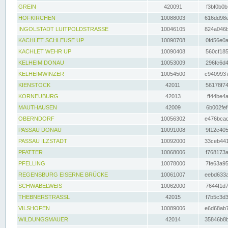
GREIN
420091
f3bf0b0b
HOFKIRCHEN
10088003
616dd98e
INGOLSTADT LUITPOLDSTRASSE
10046105
824a046b
KACHLET SCHLEUSE UP
10090708
0fd56e0a
KACHLET WEHR UP
10090408
560cf185
KELHEIM DONAU
10053009
296fc6d4
KELHEIMWINZER
10054500
c9409937
KIENSTOCK
42011
56178f74
KORNEUBURG
42013
ff44be4a
MAUTHAUSEN
42009
6b002fef
OBERNDORF
10056302
e476bcad
PASSAU DONAU
10091008
9f12c405
PASSAU ILZSTADT
10092000
33ceb441
PFATTER
10068006
f768173a
PFELLING
10078000
7fe63a95
REGENSBURG EISERNE BRÜCKE
10061007
eebd633a
SCHWABELWEIS
10062000
7644f1d7
THEBNERSTRASSL
42015
f7b5c3d3
VILSHOFEN
10089006
e6d68ab7
WILDUNGSMAUER
42014
35846b8b