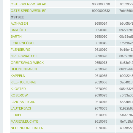
OSTE-SPERRWERK AP
9000000590
8c3295dc
OSTE-SPERRWERK BP
9000000532
7cb4566b
OSTSEE
ALTHAGEN
9650024
b8d05bf9
BARHÖFT
9650040
09227288
BARTH
9650030
00c33ed9
ECKERNFÖRDE
9610045
1faa9b2c
FLENSBURG
9610010
9e19c411
GREIFSWALD OIE
9690078
087b6386
GREIFSWALD-WIECK
9650073
6b53ef42
HEILIGENHAFEN
9610070
06219dd9
KAPPELN
9610035
b09f2243
KIEL-HOLTENAU
9610066
3ad4013f
KLOSTER
9670050
905e7328
KOSEROW
9690093
c0f33a36
LANGBALLIGAU
9610015
5a33bf14
LAUTERBACH
9670063
91922b9b
LT KIEL
9610050
736437d7
MARIENLEUCHTE
9610075
8effc15d
NEUENDORF HAFEN
9670046
492f85b8