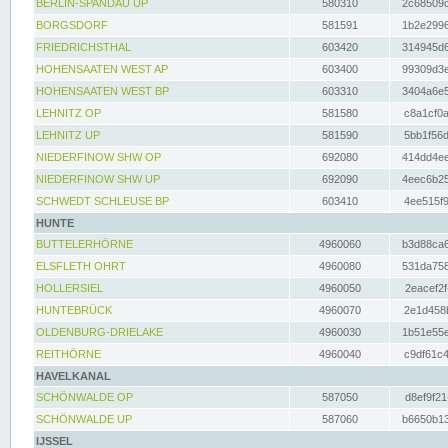
BERLIN-SPANDAU UP
580310
2c68509c
BORGSDORF
581591
1b2e2996
FRIEDRICHSTHAL
603420
314945d6
HOHENSAATEN WEST AP
603400
99309d3e
HOHENSAATEN WEST BP
603310
3404a6e5
LEHNITZ OP
581580
c8a1cf0a
LEHNITZ UP
581590
5bb1f56d
NIEDERFINOW SHW OP
692080
414dd4ee
NIEDERFINOW SHW UP
692090
4eec6b25
SCHWEDT SCHLEUSE BP
603410
4ee515f9
HUNTE
BUTTELERHÖRNE
4960060
b3d88ca6
ELSFLETH OHRT
4960080
531da758
HOLLERSIEL
4960050
2eacef2f
HUNTEBRÜCK
4960070
2e1d458b
OLDENBURG-DRIELAKE
4960030
1b51e55e
REITHÖRNE
4960040
c9df61c4
HAVELKANAL
SCHÖNWALDE OP
587050
d8ef9f21
SCHÖNWALDE UP
587060
b6650b13
IJSSEL