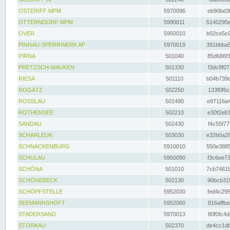
OSTERIFF MPM
5970096
eb90bd3f
OTTERNDORF MPM
5990011
5140295e
OVER
5950010
b02ce5c0
PINNAU-SPERRWERK AP
5970019
391bbba5
PIRNA
501040
85d686f1
PRETZSCH-MAUKEN
501330
f3dc8f07
RIESA
501110
b04b739d
ROGÄTZ
502250
133f0f6c
ROSSLAU
501490
e97116a4
ROTHENSEE
502210
e30f2e83
SANDAU
502430
f4c55f77
SCHARLEUK
503030
e32b0a28
SCHNACKENBURG
5910010
550e3885
SCHULAU
5950090
f3c6ee73
SCHÖNA
501010
7cb7461b
SCHÖNEBECK
502130
90bcb315
SCHÖPFSTELLE
5952030
fed4c295
SEEMANNSHÖFT
5952060
816affba
STADERSAND
5970013
80f0fc4d
STORKAU
502370
de4cc1db