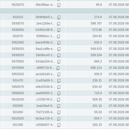
9520070
00e386ac-e...
99.8
07.08.2026 08
502010
094b96e5-c...
274.8
07.08.2026 08
5930070
2ee12b9a-f...
588.787
07.08.2026 08
5930050
b3492c68-8...
573.86
07.08.2026 08
502070
939f82ec-1...
294.82
07.08.2026 08
5952065
bacb459b-0...
635.0
07.08.2026 08
5930020
6aa1cd8e-e...
549.633
07.08.2026 08
5930033
33e0bce0-1...
558.534
07.08.2026 08
5970050
610ab204-d...
684.2
07.08.2026 08
5970094
d4f5f719-8...
695.214
07.08.2026 08
5952020
ae1b91d0-e...
609.9
07.08.2026 08
501470
1ce53a59-3...
236.31
07.08.2026 08
5950070
e6b42536-6...
634.42
07.08.2026 08
5990020
aad49293-2...
724.0
07.08.2026 08
5910030
c233674f-2...
509.35
07.08.2026 08
502000
1edc5fa4-8...
261.16
07.08.2026 08
501060
70272185-b...
55.63
07.08.2026 08
5910025
6e3ea719-4...
504.7
07.08.2026 08
501390
c093b557-4...
200.15
07.08.2026 08