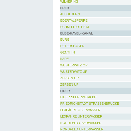
WILHERING
EDER
AFFOLDERN
EDERTALSPERRE
SCHMITTLOTHEIM
ELBE-HAVEL-KANAL
BURG
DETERSHAGEN
GENTHIN
KADE
WUSTERWITZ OP
WUSTERWITZ UP
ZERBEN OP
ZERBEN UP
EIDER
EIDER-SPERRWERK BP
FRIEDRICHSTADT STRASSENBRÜCKE
LEXFÄHRE OBERWASSER
LEXFÄHRE UNTERWASSER
NORDFELD OBERWASSER
NORDFELD UNTERWASSER