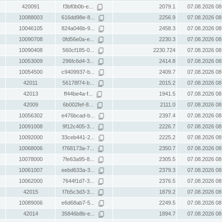
420091
f3bf0b0b-e...
2079.1
07.08.2026 08
10088003
616dd98e-8...
2256.9
07.08.2026 08
10046105
824a046b-9...
2458.3
07.08.2026 08
10090708
0fd56e0a-e...
2230.3
07.08.2026 08
10090408
560cf185-0...
2230.724
07.08.2026 08
10053009
296fc6d4-3...
2414.8
07.08.2026 08
10054500
c9409937-b...
2409.7
07.08.2026 08
42011
56178f74-b...
2015.2
07.08.2026 08
42013
ff44be4a-f...
1941.5
07.08.2026 08
42009
6b002fef-8...
2111.0
07.08.2026 08
10056302
e476bcad-b...
2397.4
07.08.2026 08
10091008
9f12c405-3...
2226.7
07.08.2026 08
10092000
33ceb441-2...
2225.2
07.08.2026 08
10068006
f768173a-7...
2350.7
07.08.2026 08
10078000
7fe63a95-8...
2305.5
07.08.2026 08
10061007
eebd633a-3...
2379.3
07.08.2026 08
10062000
7644f1d7-3...
2376.5
07.08.2026 08
42015
f7b5c3d3-3...
1879.2
07.08.2026 08
10089006
e6d68ab7-5...
2249.5
07.08.2026 08
42014
35846b8b-e...
1894.7
07.08.2026 08