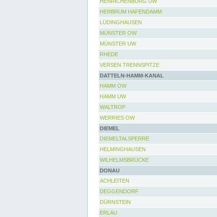
HENRICHENBURG UW
HERBRUM HAFENDAMM
LÜDINGHAUSEN
MÜNSTER OW
MÜNSTER UW
RHEDE
VERSEN TRENNSPITZE
DATTELN-HAMM-KANAL
HAMM OW
HAMM UW
WALTROP
WERRIES OW
DIEMEL
DIEMELTALSPERRE
HELMINGHAUSEN
WILHELMSBRÜCKE
DONAU
ACHLEITEN
DEGGENDORF
DÜRNSTEIN
ERLAU