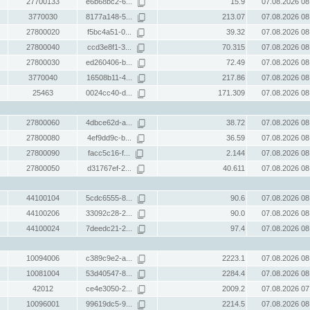
27700133
e6b68bc2-6...
15.9
07.08.2026 08
3770030
8177a148-5...
213.07
07.08.2026 08
27800020
f5bc4a51-0...
39.32
07.08.2026 08
27800040
ccd3e8f1-3...
70.315
07.08.2026 08
27800030
ed260406-b...
72.49
07.08.2026 08
3770040
16508b11-4...
217.86
07.08.2026 08
25463
0024cc40-d...
171.309
07.08.2026 08
27800060
4dbce62d-a...
38.72
07.08.2026 08
27800080
4ef9dd9c-b...
36.59
07.08.2026 08
27800090
facc5c16-f...
2.144
07.08.2026 08
27800050
d31767ef-2...
40.611
07.08.2026 08
44100104
5cdc6555-8...
90.6
07.08.2026 08
44100206
33092c28-2...
90.0
07.08.2026 08
44100024
7deedc21-2...
97.4
07.08.2026 08
10094006
c389c9e2-a...
2223.1
07.08.2026 08
10081004
53d40547-8...
2284.4
07.08.2026 08
42012
ce4e3050-2...
2009.2
07.08.2026 07
10096001
99619dc5-9...
2214.5
07.08.2026 08