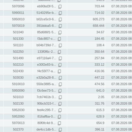
5970096
eb90bd3f-5...
703.44
07.08.2026 08
5990011
5140295e-b...
714.02
07.08.2026 08
5950010
b02ce5c0-6...
605.273
07.08.2026 08
5970019
391bbba5-8...
658.444
07.08.2026 08
501040
85d686f1-5...
34.67
07.08.2026 08
501330
f3dc8f07-c...
184.45
07.08.2026 08
501110
b04b739d-7...
108.4
07.08.2026 08
502250
133f0f6c-2...
350.64
07.08.2026 08
501490
e97116a4-7...
257.84
07.08.2026 08
502210
e30f2e83-b...
333.12
07.08.2026 08
502430
f4c55f77-a...
416.06
07.08.2026 08
503030
e32b0a28-8...
447.22
07.08.2026 08
5910010
550e3885-a...
474.56
07.08.2026 08
5950090
f3c6ee73-5...
641.0
07.08.2026 08
501010
7cb7461b-3...
2.05
07.08.2026 08
502130
90bcb315-f...
311.76
07.08.2026 08
5952030
fed4c295-7...
615.3
07.08.2026 08
5952060
816affba-0...
628.9
07.08.2026 08
5970013
80f0fc4d-9...
654.9
07.08.2026 08
502370
de4cc1db-5...
396.11
07.08.2026 08