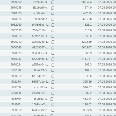
5930060
44f7e955-c...
583.393
07.08.2026 08
5970035
1f1bbed7-c...
674.0
07.08.2026 08
5910020
ac507f42-1...
492.95
07.08.2026 08
5970026
7398029b-c...
660.738
07.08.2026 08
5952050
d488c5cc-4...
623.1
07.08.2026 08
5952025
706e5110-c...
615.0
07.08.2026 08
5970010
599c23b1-4...
650.5
07.08.2026 08
5920010
a26e57c9-1...
522.639
07.08.2026 08
5930040
d9289367-c...
568.987
07.08.2026 08
5970025
3ed90357-4...
666.9
07.08.2026 08
5970031
8c20b4dc-1...
671.787
07.08.2026 08
5970024
a653eb04-d...
663.3
07.08.2026 08
503120
c80a4f21-5...
484.7
07.08.2026 08
5960010
8d18d129-0...
645.5
07.08.2026 08
502170
b8567c1e-8...
325.39
07.08.2026 08
502180
ccccb57f-a...
326.67
07.08.2026 08
501080
24440872-5...
82.2
07.08.2026 08
503070
48f2661f-f...
463.94
07.08.2026 08
501160
16b9b4e7-b...
128.02
07.08.2026 08
5930010
67d6e882-b...
536.385
07.08.2026 08
502240
3adf88fd-f...
343.6
07.08.2026 08