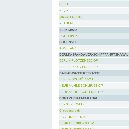
CELLE
EITZE
MARKLENDORF
RETHEM
ALTE MAAS
DORDRECHT
BODENSEE
KONSTANZ
BERLIN-SPANDAUER-SCHIFFFAHRTSKANAL
BERLIN-PLÖTZENSEE OP
BERLIN-PLÖTZENSEE UP
DAHME-WASSERSTRASSE
BERLIN-SCHMÖCKWITZ
NEUE MÜHLE SCHLEUSE OP
NEUE MÜHLE SCHLEUSE UP
DORTMUND-EMS-KANAL
BERGESHÖVEDE
Groppenbruch
HASEHUBBRÜCKE
HENRICHENBURG OW