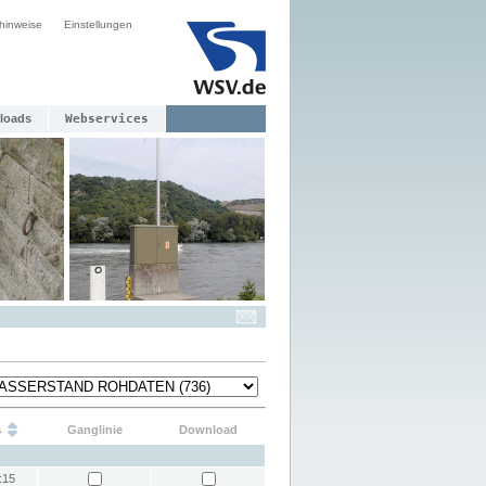
hinweise
Einstellungen
loads
Webservices
s
Ganglinie
Download
:15