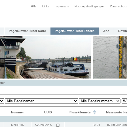
Hilfe
Links
Impressum
Nutzungsbedingungen
Datenschutz
Pegelauswahl über Karte
Pegelauswahl über Tabelle
Abo
Down
tter
Nummer
UUID
Flusskilometer
Messwerte bi
48900102
522286e2-b...
58.71
07.08.2026 08