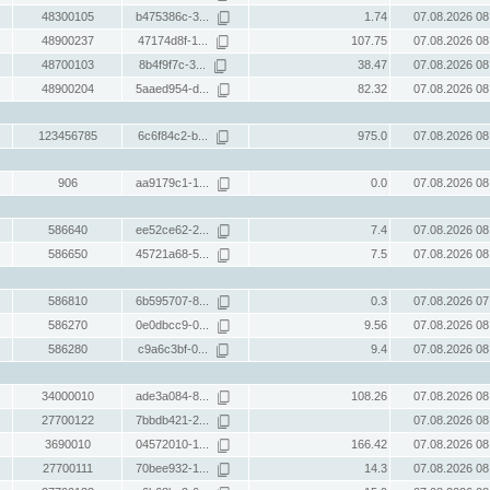
48300105
b475386c-3...
1.74
07.08.2026 08
48900237
47174d8f-1...
107.75
07.08.2026 08
48700103
8b4f9f7c-3...
38.47
07.08.2026 08
48900204
5aaed954-d...
82.32
07.08.2026 08
123456785
6c6f84c2-b...
975.0
07.08.2026 08
906
aa9179c1-1...
0.0
07.08.2026 08
586640
ee52ce62-2...
7.4
07.08.2026 08
586650
45721a68-5...
7.5
07.08.2026 08
586810
6b595707-8...
0.3
07.08.2026 07
586270
0e0dbcc9-0...
9.56
07.08.2026 08
586280
c9a6c3bf-0...
9.4
07.08.2026 08
34000010
ade3a084-8...
108.26
07.08.2026 08
27700122
7bbdb421-2...
07.08.2026 08
3690010
04572010-1...
166.42
07.08.2026 08
27700111
70bee932-1...
14.3
07.08.2026 08