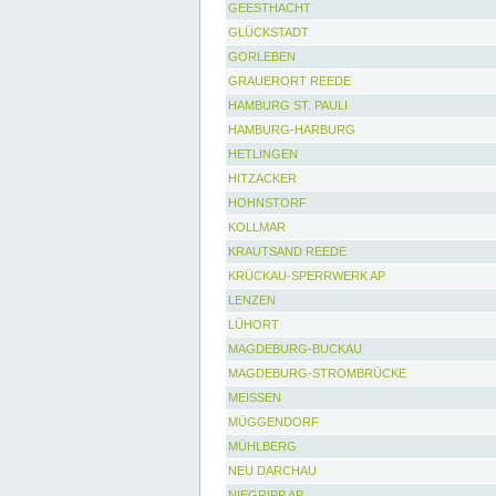
GEESTHACHT
GLÜCKSTADT
GORLEBEN
GRAUERORT REEDE
HAMBURG ST. PAULI
HAMBURG-HARBURG
HETLINGEN
HITZACKER
HOHNSTORF
KOLLMAR
KRAUTSAND REEDE
KRÜCKAU-SPERRWERK AP
LENZEN
LÜHORT
MAGDEBURG-BUCKAU
MAGDEBURG-STROMBRÜCKE
MEISSEN
MÜGGENDORF
MÜHLBERG
NEU DARCHAU
NIEGRIPP AP