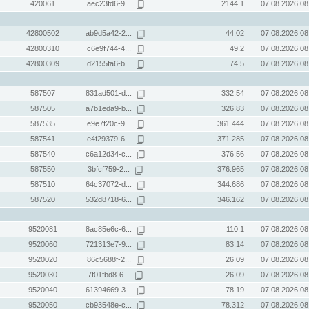
420061
aec23fd6-9...
2144.1
07.08.2026 08
42800502
ab9d5a42-2...
44.02
07.08.2026 08
42800310
c6e9f744-4...
49.2
07.08.2026 08
42800309
d2155fa6-b...
74.5
07.08.2026 08
587507
831ad501-d...
332.54
07.08.2026 08
587505
a7b1eda9-b...
326.83
07.08.2026 08
587535
e9e7f20c-9...
361.444
07.08.2026 08
587541
e4f29379-6...
371.285
07.08.2026 08
587540
c6a12d34-c...
376.56
07.08.2026 08
587550
3bfcf759-2...
376.965
07.08.2026 08
587510
64c37072-d...
344.686
07.08.2026 08
587520
532d8718-6...
346.162
07.08.2026 08
9520081
8ac85e6c-6...
110.1
07.08.2026 08
9520060
721313e7-9...
83.14
07.08.2026 08
9520020
86c5688f-2...
26.09
07.08.2026 08
9520030
7f01fbd8-6...
26.09
07.08.2026 08
9520040
61394669-3...
78.19
07.08.2026 08
9520050
cb93548e-c...
78.312
07.08.2026 08