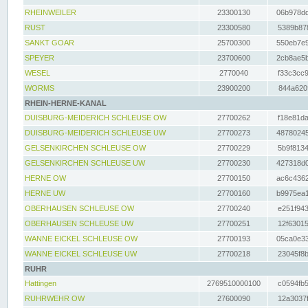
RHEINWEILER
23300130
06b978dd
RUST
23300580
5389b878
SANKT GOAR
25700300
550eb7e9
SPEYER
23700600
2cb8ae5b
WESEL
2770040
f33c3cc9
WORMS
23900200
844a620f
RHEIN-HERNE-KANAL
DUISBURG-MEIDERICH SCHLEUSE OW
27700262
f18e81da
DUISBURG-MEIDERICH SCHLEUSE UW
27700273
48780245
GELSENKIRCHEN SCHLEUSE OW
27700229
5b9f8134
GELSENKIRCHEN SCHLEUSE UW
27700230
427318d0
HERNE OW
27700150
ac6c4362
HERNE UW
27700160
b9975ea1
OBERHAUSEN SCHLEUSE OW
27700240
e251f943
OBERHAUSEN SCHLEUSE UW
27700251
12f63015
WANNE EICKEL SCHLEUSE OW
27700193
05ca0e33
WANNE EICKEL SCHLEUSE UW
27700218
23045f8b
RUHR
Hattingen
2769510000100
c0594fb5
RUHRWEHR OW
27600090
12a3037f