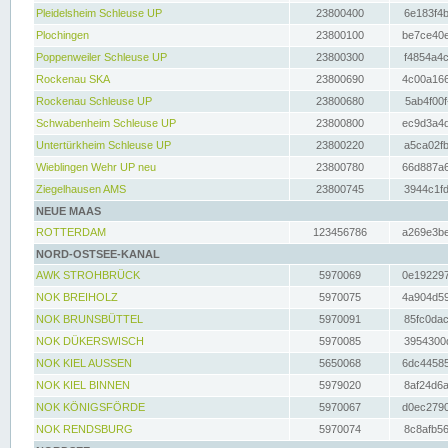
Pleidelsheim Schleuse UP
23800400
6e183f4b
Plochingen
23800100
be7ce40e
Poppenweiler Schleuse UP
23800300
f4854a4c
Rockenau SKA
23800690
4c00a166
Rockenau Schleuse UP
23800680
5ab4f00f
Schwabenheim Schleuse UP
23800800
ec9d3a4d
Untertürkheim Schleuse UP
23800220
a5ca02fb
Wieblingen Wehr UP neu
23800780
66d887a6
Ziegelhausen AMS
23800745
3944c1fd
NEUE MAAS
ROTTERDAM
123456786
a269e3be
NORD-OSTSEE-KANAL
AWK STROHBRÜCK
5970069
0e192297
NOK BREIHOLZ
5970075
4a904d59
NOK BRUNSBÜTTEL
5970091
85fc0dac
NOK DÜKERSWISCH
5970085
3954300d
NOK KIEL AUSSEN
5650068
6dc44585
NOK KIEL BINNEN
5979020
8af24d6a
NOK KÖNIGSFÖRDE
5970067
d0ec2790
NOK RENDSBURG
5970074
8c8afb56