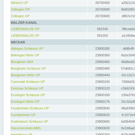
Wintrich UP
26700400
a392113c
Zeltingen OP
26700580
8b802863
Zeltingen UP
26700600
d867e7e9
MALZER KANAL
LIEBENWALDE OP
581540
3f8ceb6d
LIEBENWALDE UP
581550
a1cf60be
NECKAR
Aldingen Schleuse UP
23800280
dfdfb4ff
Beihingen Wehr UP
23800360
8a2e3048
Besigheim SKA
23800460
46d8ed02
Besigheim Schleuse UP
23800480
57db82c7
Besigheim Wehr UP
23800440
42c11b7a
Cannstatt Schleuse UP
23800240
7068d262
Deizisau Schleuse UP
23800120
c5b6243d
Esslingen Schleuse UP
23800180
130a3761
Esslingen Wehr OP
23800176
31c32a38
Feudenheim Schleuse UP
23800840
48a939b9
Gundelsheim UP
23800620
fc1072e4
Guttenbach Schleuse UP
23800660
bd36404b
Hassmersheim AMS
23800630
0e1b8ae0
Heidelberg UP
23800760
827b2685