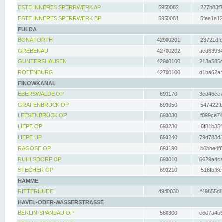
ESTE INNERES SPERRWERK AP
5950082
227b83f7
ESTE INNERES SPERRWERK BP
5950081
5fea1a12
FULDA
BONAFORTH
42900201
23721dfd
GREBENAU
42700202
acd63934
GUNTERSHAUSEN
42900100
213a585d
ROTENBURG
42700100
d1ba62a4
FINOWKANAL
EBERSWALDE OP
693170
3cd46cc7
GRAFENBRÜCK OP
693050
547422fb
LEESENBRÜCK OP
693030
f099ce74
LIEPE OP
693230
6f81b35f
LIEPE UP
693240
79d783d3
RAGÖSE OP
693190
b6bbe4f8
RUHLSDORF OP
693010
6629a4ca
STECHER OP
693210
516fbf8c
HAMME
RITTERHUDE
4940030
f49855d8
HAVEL-ODER-WASSERSTRASSE
BERLIN-SPANDAU OP
580300
e607a4b6