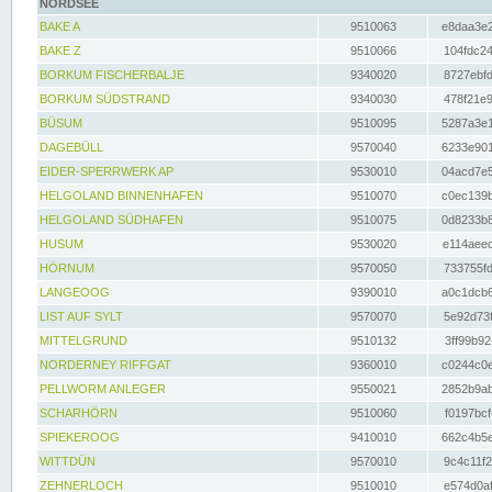
NORDSEE
BAKE A
9510063
e8daa3e2
BAKE Z
9510066
104fdc24
BORKUM FISCHERBALJE
9340020
8727ebfd
BORKUM SÜDSTRAND
9340030
478f21e9
BÜSUM
9510095
5287a3e1
DAGEBÜLL
9570040
6233e901
EIDER-SPERRWERK AP
9530010
04acd7e5
HELGOLAND BINNENHAFEN
9510070
c0ec139b
HELGOLAND SÜDHAFEN
9510075
0d8233b8
HUSUM
9530020
e114aeec
HÖRNUM
9570050
733755fd
LANGEOOG
9390010
a0c1dcb6
LIST AUF SYLT
9570070
5e92d73f
MITTELGRUND
9510132
3ff99b92
NORDERNEY RIFFGAT
9360010
c0244c0e
PELLWORM ANLEGER
9550021
2852b9ab
SCHARHÖRN
9510060
f0197bcf
SPIEKEROOG
9410010
662c4b5e
WITTDÜN
9570010
9c4c11f2
ZEHNERLOCH
9510010
e574d0af