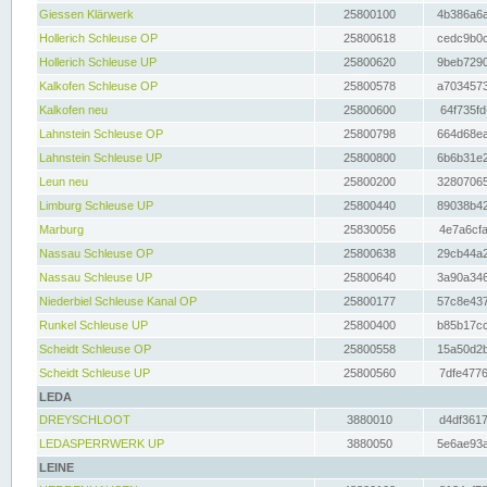
Giessen Klärwerk
25800100
4b386a6a
Hollerich Schleuse OP
25800618
cedc9b0c
Hollerich Schleuse UP
25800620
9beb7290
Kalkofen Schleuse OP
25800578
a7034573
Kalkofen neu
25800600
64f735fd
Lahnstein Schleuse OP
25800798
664d68ea
Lahnstein Schleuse UP
25800800
6b6b31e2
Leun neu
25800200
32807065
Limburg Schleuse UP
25800440
89038b42
Marburg
25830056
4e7a6cfa
Nassau Schleuse OP
25800638
29cb44a2
Nassau Schleuse UP
25800640
3a90a346
Niederbiel Schleuse Kanal OP
25800177
57c8e437
Runkel Schleuse UP
25800400
b85b17cc
Scheidt Schleuse OP
25800558
15a50d2b
Scheidt Schleuse UP
25800560
7dfe4776
LEDA
DREYSCHLOOT
3880010
d4df3617
LEDASPERRWERK UP
3880050
5e6ae93a
LEINE