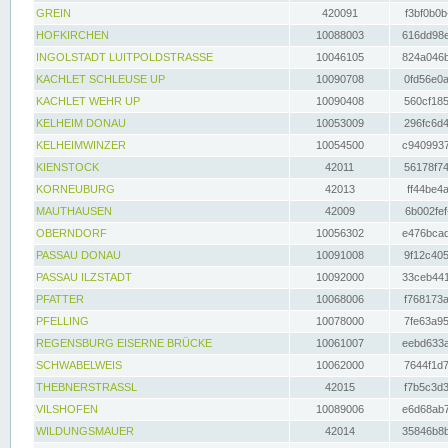
GREIN
420091
f3bf0b0b
HOFKIRCHEN
10088003
616dd98e
INGOLSTADT LUITPOLDSTRASSE
10046105
824a046b
KACHLET SCHLEUSE UP
10090708
0fd56e0a
KACHLET WEHR UP
10090408
560cf185
KELHEIM DONAU
10053009
296fc6d4
KELHEIMWINZER
10054500
c9409937
KIENSTOCK
42011
56178f74
KORNEUBURG
42013
ff44be4a
MAUTHAUSEN
42009
6b002fef
OBERNDORF
10056302
e476bcad
PASSAU DONAU
10091008
9f12c405
PASSAU ILZSTADT
10092000
33ceb441
PFATTER
10068006
f768173a
PFELLING
10078000
7fe63a95
REGENSBURG EISERNE BRÜCKE
10061007
eebd633a
SCHWABELWEIS
10062000
7644f1d7
THEBNERSTRASSL
42015
f7b5c3d3
VILSHOFEN
10089006
e6d68ab7
WILDUNGSMAUER
42014
35846b8b