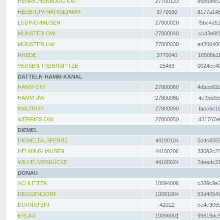
HENRICHENBURG UW
27700133
e6b68bc2
HERBRUM HAFENDAMM
3770030
8177a148
LÜDINGHAUSEN
27800020
f5bc4a51
MÜNSTER OW
27800040
ccd3e8f1
MÜNSTER UW
27800030
ed260406
RHEDE
3770040
16508b11
VERSEN TRENNSPITZE
25463
0024cc40
DATTELN-HAMM-KANAL
HAMM OW
27800060
4dbce62d
HAMM UW
27800080
4ef9dd9c
WALTROP
27800090
facc5c16
WERRIES OW
27800050
d31767ef
DIEMEL
DIEMELTALSPERRE
44100104
5cdc6555
HELMINGHAUSEN
44100206
33092c28
WILHELMSBRÜCKE
44100024
7deedc21
DONAU
ACHLEITEN
10094006
c389c9e2
DEGGENDORF
10081004
53d40547
DÜRNSTEIN
42012
ce4e3050
ERLAU
10096001
99619dc5