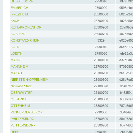
DÜSSELDORF
2750010
8f7e5f92
EMMERICH
2790020
9598e4cb
IFFEZHEIM
23500600
b02be240
KAUB
25700100
1d26e504
KEHL-KRONENHOF
23300900
23af9b02
KOBLENZ
25900700
4c7d796a
KONSTANZ-RHEIN
3329
e020e651
KÖLN
2730010
a6ee8177
LOBITH
2790050
efe13a3d
MAINZ
25100100
a37a9aa3
MANNHEIM
23700700
57090802
MAXAU
23700200
b6c6d5c8
NIERSTEIN-OPPENHEIM
23900600
d28e7ed1
Neuwied Stadt
27100370
dc407f1e
OBERWINTER
27100700
b45359df
OESTRICH
25100300
665be0fe
OTTENHEIM
23300800
787e5d63
PANNERDENSE KOP
2790060
3046493f
PHILIPPSBURG
23700500
88e972e1
PLITTERSDORF
23500700
6b774802
REES
2790010
2f025389