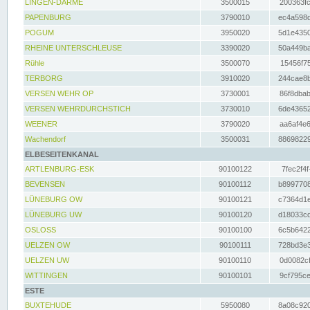
LINGEN-DARME
3500015
200363fc
PAPENBURG
3790010
ec4a598d
POGUM
3950020
5d1e4350
RHEINE UNTERSCHLEUSE
3390020
50a449ba
Rühle
3500070
15456f75
TERBORG
3910020
244cae8b
VERSEN WEHR OP
3730001
86f8dbab
VERSEN WEHRDURCHSTICH
3730010
6de43652
WEENER
3790020
aa6af4e6
Wachendorf
3500031
88698229
ELBESEITENKANAL
ARTLENBURG-ESK
90100122
7fec2f4f
BEVENSEN
90100112
b8997708
LÜNEBURG OW
90100121
c7364d1e
LÜNEBURG UW
90100120
d18033cd
OSLOSS
90100100
6c5b6422
UELZEN OW
90100111
728bd3e3
UELZEN UW
90100110
0d0082cf
WITTINGEN
90100101
9cf795ce
ESTE
BUXTEHUDE
5950080
8a08c920