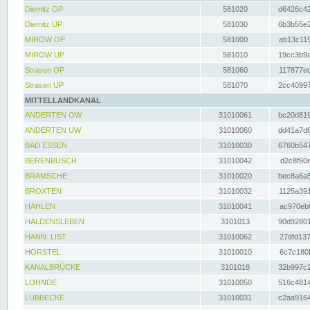
Diemitz OP
581020
d6426c42
Diemitz UP
581030
6b3b55e2
MIROW OP
581000
ab13c115
MIROW UP
581010
19cc3b9a
Strasen OP
581060
117877ec
Strasen UP
581070
2cc40997
MITTELLANDKANAL
ANDERTEN OW
31010061
bc20d819
ANDERTEN UW
31010060
dd41a7d6
BAD ESSEN
31010030
6760b547
BERENBUSCH
31010042
d2c8f60e
BRAMSCHE
31010020
bec8a6a5
BROXTEN
31010032
1125a391
HAHLEN
31010041
ac970eb0
HALDENSLEBEN
3101013
90d92801
HANN. LIST
31010062
27dfd137
HÖRSTEL
31010010
6c7c180f
KANALBRÜCKE
3101018
32b997c2
LOHNDE
31010050
516c4814
LÜBBECKE
31010031
c2aa9164