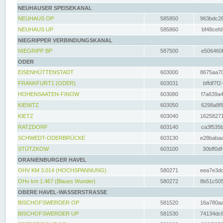
NEUHAUSER SPEISEKANAL
NEUHAUS OP
585850
963bdc26
NEUHAUS UP
585860
bf48cefd
NIEGRIPPER VERBINDUNGSKANAL
NIEGRIPP BP
587500
e506460f
ODER
EISENHÜTTENSTADT
603000
8675aa70
FRANKFURT1 (ODER)
603031
bffdf7f2
HOHENSAATEN-FINOW
603080
f7a639a4
KIENITZ
603050
6298a8f9
KIETZ
603040
16258271
RATZDORF
603140
ca3f535b
SCHWEDT-ODERBRÜCKE
603130
e28babaa
STÜTZKOW
603100
30bff0df
ORANIENBURGER HAVEL
OHV KM 3.014 (HOCHSPANNUNG)
580271
eea7e3dc
OHv km 1.467 (Blaues Wunder)
580272
8b51c505
OBERE HAVEL-WASSERSTRASSE
BISCHOFSWERDER OP
581520
16a780aa
BISCHOFSWERDER UP
581530
74134dc6