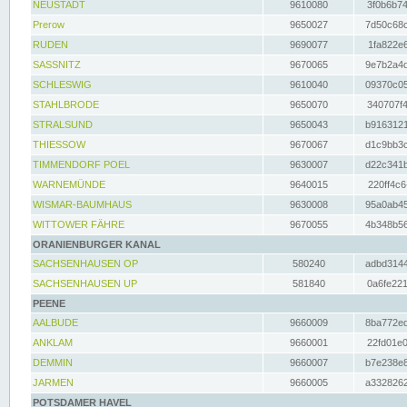
NEUSTADT
9610080
3f0b6b74
Prerow
9650027
7d50c68c
RUDEN
9690077
1fa822e6
SASSNITZ
9670065
9e7b2a4d
SCHLESWIG
9610040
09370c05
STAHLBRODE
9650070
340707f4
STRALSUND
9650043
b9163121
THIESSOW
9670067
d1c9bb3c
TIMMENDORF POEL
9630007
d22c341b
WARNEMÜNDE
9640015
220ff4c6
WISMAR-BAUMHAUS
9630008
95a0ab45
WITTOWER FÄHRE
9670055
4b348b56
ORANIENBURGER KANAL
SACHSENHAUSEN OP
580240
adbd3144
SACHSENHAUSEN UP
581840
0a6fe221
PEENE
AALBUDE
9660009
8ba772ed
ANKLAM
9660001
22fd01e0
DEMMIN
9660007
b7e238e8
JARMEN
9660005
a3328262
POTSDAMER HAVEL