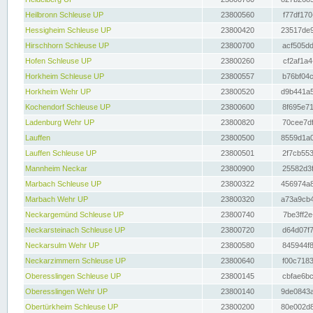
Heilbronn Schleuse UP
23800560
f77df170
Hessigheim Schleuse UP
23800420
23517de9
Hirschhorn Schleuse UP
23800700
acf505dd
Hofen Schleuse UP
23800260
cf2af1a4
Horkheim Schleuse UP
23800557
b76bf04c
Horkheim Wehr UP
23800520
d9b441a5
Kochendorf Schleuse UP
23800600
8f695e71
Ladenburg Wehr UP
23800820
70cee7df
Lauffen
23800500
8559d1a0
Lauffen Schleuse UP
23800501
2f7cb553
Mannheim Neckar
23800900
25582d3f
Marbach Schleuse UP
23800322
456974a8
Marbach Wehr UP
23800320
a73a9cb4
Neckargemünd Schleuse UP
23800740
7be3ff2e
Neckarsteinach Schleuse UP
23800720
d64d07f7
Neckarsulm Wehr UP
23800580
845944f8
Neckarzimmern Schleuse UP
23800640
f00c7183
Oberesslingen Schleuse UP
23800145
cbfae6bc
Oberesslingen Wehr UP
23800140
9de0843a
Obertürkheim Schleuse UP
23800200
80e002d8