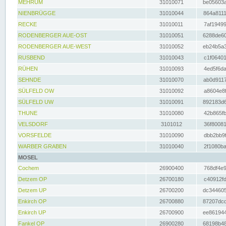
MEHRUM
31010071
be05603a
NIENBRÜGGE
31010044
864a8111
RECKE
31010011
7af19499
RODENBERGER AUE-OST
31010051
6288de60
RODENBERGER AUE-WEST
31010052
eb24b5a3
RUSBEND
31010043
c1f06401
RÜHEN
31010093
4ed5f6da
SEHNDE
31010070
ab0d9117
SÜLFELD OW
31010092
a8604e8f
SÜLFELD UW
31010091
892183d6
THUNE
31010080
42b865fb
VELSDORF
3101012
36f80081
VORSFELDE
31010090
dbb2bb9f
WARBER GRABEN
31010040
2f1080ba
MOSEL
Cochem
26900400
768df4e9
Detzem OP
26700180
c40912fd
Detzem UP
26700200
dc344605
Enkirch OP
26700880
87207dcd
Enkirch UP
26700900
ee861944
Fankel OP
26900280
68198b48