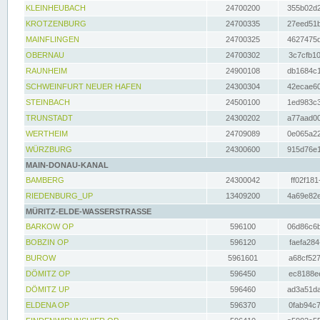
KLEINHEUBACH
24700200
355b02d2
KROTZENBURG
24700335
27eed51b
MAINFLINGEN
24700325
4627475d
OBERNAU
24700302
3c7cfb10
RAUNHEIM
24900108
db1684c1
SCHWEINFURT NEUER HAFEN
24300304
42ecae60
STEINBACH
24500100
1ed983c3
TRUNSTADT
24300202
a77aad00
WERTHEIM
24709089
0e065a22
WÜRZBURG
24300600
915d76e1
MAIN-DONAU-KANAL
BAMBERG
24300042
ff02f181
RIEDENBURG_UP
13409200
4a69e82e
MÜRITZ-ELDE-WASSERSTRASSE
BARKOW OP
596100
06d86c6b
BOBZIN OP
596120
faefa284
BUROW
5961601
a68cf527
DÖMITZ OP
596450
ec8188ee
DÖMITZ UP
596460
ad3a51da
ELDENA OP
596370
0fab94c7