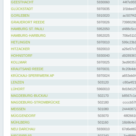
GEESTHACHT
5930060
44f7e955
GLÜCKSTADT
5970035
1f1bbed7
GORLEBEN
5910020
ac507f42
GRAUERORT REEDE
5970026
7398029b
HAMBURG ST. PAULI
5952050
d488c5cc
HAMBURG-HARBURG
5952025
706e5110
HETLINGEN
5970010
599c23b1
HITZACKER
5920010
a26e57c9
HOHNSTORF
5930040
d9289367
KOLLMAR
5970025
3ed90357
KRAUTSAND REEDE
5970031
8c20b4dc
KRÜCKAU-SPERRWERK AP
5970024
a653eb04
LENZEN
503120
c80a4f21
LÜHORT
5960010
8d18d129
MAGDEBURG-BUCKAU
502170
b8567c1e
MAGDEBURG-STROMBRÜCKE
502180
ccccb57f
MEISSEN
501080
24440872
MÜGGENDORF
503070
48f2661f
MÜHLBERG
501160
16b9b4e7
NEU DARCHAU
5930010
67d6e882
NIEGRIPP AP
502240
3adf88fd