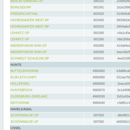
BERLIN-SPANDAU UP
580310
2c68509c
BORGSDORF
581591
1b2e2996
FRIEDRICHSTHAL
603420
314945d6
HOHENSAATEN WEST AP
603400
99309d3e
HOHENSAATEN WEST BP
603310
3404a6e5
LEHNITZ OP
581580
c8a1cf0a
LEHNITZ UP
581590
5bb1f56d
NIEDERFINOW SHW OP
692080
414dd4ee
NIEDERFINOW SHW UP
692090
4eec6b25
SCHWEDT SCHLEUSE BP
603410
4ee515f9
HUNTE
BUTTELERHÖRNE
4960060
b3d88ca6
ELSFLETH OHRT
4960080
531da758
HOLLERSIEL
4960050
2eacef2f
HUNTEBRÜCK
4960070
2e1d458b
OLDENBURG-DRIELAKE
4960030
1b51e55e
REITHÖRNE
4960040
c9df61c4
HAVELKANAL
SCHÖNWALDE OP
587050
d8ef9f21
SCHÖNWALDE UP
587060
b6650b13
IJSSEL