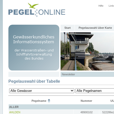
Hilfe
Link
Start
Pegelauswahl über Karte
Newsletter
Pegelauswahl über Tabelle
Pegelname
Nummer
UU
ALLER
AHLDEN
48900102
522286e2