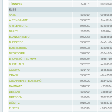
TÖNNING
9520070
00e386ac
ELBE
AKEN
502010
094b96e5
ALTENGAMME
5930070
2ee12b9a
ARTLENBURG
5930050
b3492c68
BARBY
502070
939f82ec
BLANKENESE UF
5952065
bacb459b
BLECKEDE
5930020
6aa1cd8e
BOIZENBURG
5930033
33e0bce0
BROKDORF
5970050
610ab204
BRUNSBÜTTEL MPM
5970094
d4f5f719
BUNTHAUS
5952020
ae1b91d0
COSWIG
501470
1ce53a59
CRANZ
5950070
e6b42536
CUXHAVEN STEUBENHÖFT
5990020
aad49293
DAMNATZ
5910030
c233674f
DESSAU
502000
1edc5fa4
DRESDEN
501060
70272185
DÖMITZ
5910025
6e3ea719
ELSTER
501390
c093b557