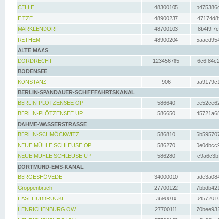
CELLE
48300105
b475386c
EITZE
48900237
47174d8f
MARKLENDORF
48700103
8b4f9f7c
RETHEM
48900204
5aaed954
ALTE MAAS
DORDRECHT
123456785
6c6f84c2
BODENSEE
KONSTANZ
906
aa9179c1
BERLIN-SPANDAUER-SCHIFFFAHRTSKANAL
BERLIN-PLÖTZENSEE OP
586640
ee52ce62
BERLIN-PLÖTZENSEE UP
586650
45721a68
DAHME-WASSERSTRASSE
BERLIN-SCHMÖCKWITZ
586810
6b595707
NEUE MÜHLE SCHLEUSE OP
586270
0e0dbcc9
NEUE MÜHLE SCHLEUSE UP
586280
c9a6c3bf
DORTMUND-EMS-KANAL
BERGESHÖVEDE
34000010
ade3a084
Groppenbruch
27700122
7bbdb421
HASEHUBBRÜCKE
3690010
04572010
HENRICHENBURG OW
27700111
70bee932