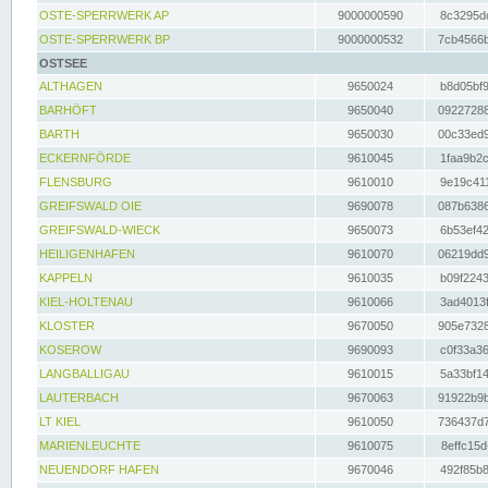
OSTE-SPERRWERK AP
9000000590
8c3295dc
OSTE-SPERRWERK BP
9000000532
7cb4566b
OSTSEE
ALTHAGEN
9650024
b8d05bf9
BARHÖFT
9650040
09227288
BARTH
9650030
00c33ed9
ECKERNFÖRDE
9610045
1faa9b2c
FLENSBURG
9610010
9e19c411
GREIFSWALD OIE
9690078
087b6386
GREIFSWALD-WIECK
9650073
6b53ef42
HEILIGENHAFEN
9610070
06219dd9
KAPPELN
9610035
b09f2243
KIEL-HOLTENAU
9610066
3ad4013f
KLOSTER
9670050
905e7328
KOSEROW
9690093
c0f33a36
LANGBALLIGAU
9610015
5a33bf14
LAUTERBACH
9670063
91922b9b
LT KIEL
9610050
736437d7
MARIENLEUCHTE
9610075
8effc15d
NEUENDORF HAFEN
9670046
492f85b8