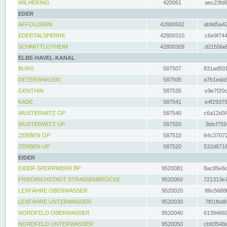
WILHERING
420061
aec23fd6
EDER
AFFOLDERN
42800502
ab9d5a42
EDERTALSPERRE
42800310
c6e9f744
SCHMITTLOTHEIM
42800309
d2155fa6
ELBE-HAVEL-KANAL
BURG
587507
831ad501
DETERSHAGEN
587505
a7b1eda9
GENTHIN
587535
e9e7f20c
KADE
587541
e4f29379
WUSTERWITZ OP
587540
c6a12d34
WUSTERWITZ UP
587550
3bfcf759
ZERBEN OP
587510
64c37072
ZERBEN UP
587520
532d8718
EIDER
EIDER-SPERRWERK BP
9520081
8ac85e6c
FRIEDRICHSTADT STRASSENBRÜCKE
9520060
721313e7
LEXFÄHRE OBERWASSER
9520020
86c5688f
LEXFÄHRE UNTERWASSER
9520030
7f01fbd8
NORDFELD OBERWASSER
9520040
61394669
NORDFELD UNTERWASSER
9520050
cb93548e