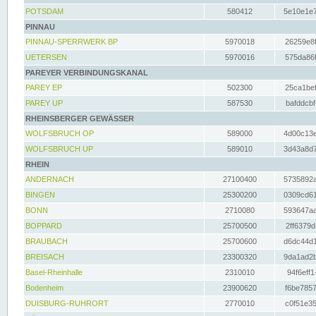
POTSDAM
580412
5e10e1e7
PINNAU
PINNAU-SPERRWERK BP
5970018
26259e8f
UETERSEN
5970016
575da86f
PAREYER VERBINDUNGSKANAL
PAREY EP
502300
25ca1bef
PAREY UP
587530
bafddcbf
RHEINSBERGER GEWÄSSER
WOLFSBRUCH OP
589000
4d00c13e
WOLFSBRUCH UP
589010
3d43a8d7
RHEIN
ANDERNACH
27100400
5735892a
BINGEN
25300200
0309cd61
BONN
2710080
593647aa
BOPPARD
25700500
2ff6379d
BRAUBACH
25700600
d6dc44d1
BREISACH
23300320
9da1ad2b
Basel-Rheinhalle
2310010
94f6eff1
Bodenheim
23900620
f6be7857
DUISBURG-RUHRORT
2770010
c0f51e35