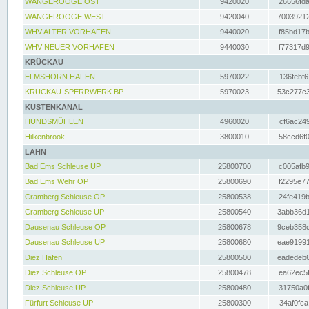
WANGEROOGE OST
9420020
26656fda
WANGEROOGE WEST
9420040
70039212
WHV ALTER VORHAFEN
9440020
f85bd17b
WHV NEUER VORHAFEN
9440030
f77317d9
KRÜCKAU
ELMSHORN HAFEN
5970022
136febf6
KRÜCKAU-SPERRWERK BP
5970023
53c277c3
KÜSTENKANAL
HUNDSMÜHLEN
4960020
cf6ac249
Hilkenbrook
3800010
58ccd6f0
LAHN
Bad Ems Schleuse UP
25800700
c005afb9
Bad Ems Wehr OP
25800690
f2295e77
Cramberg Schleuse OP
25800538
24fe419b
Cramberg Schleuse UP
25800540
3abb36d1
Dausenau Schleuse OP
25800678
9ceb358c
Dausenau Schleuse UP
25800680
eae91991
Diez Hafen
25800500
eadedeb6
Diez Schleuse OP
25800478
ea62ec5f
Diez Schleuse UP
25800480
31750a0f
Fürfurt Schleuse UP
25800300
34af0fca