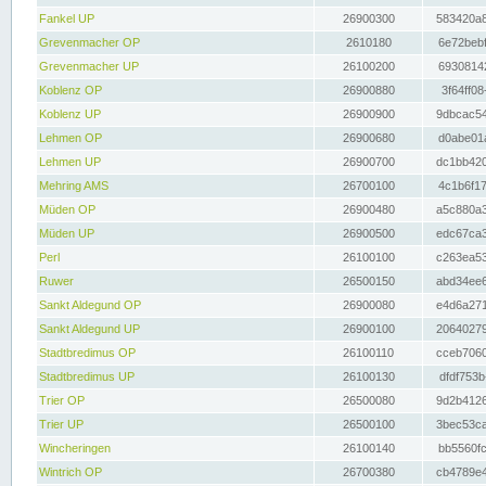
Fankel UP
26900300
583420a8
Grevenmacher OP
2610180
6e72bebf
Grevenmacher UP
26100200
69308142
Koblenz OP
26900880
3f64ff08
Koblenz UP
26900900
9dbcac54
Lehmen OP
26900680
d0abe01a
Lehmen UP
26900700
dc1bb420
Mehring AMS
26700100
4c1b6f17
Müden OP
26900480
a5c880a3
Müden UP
26900500
edc67ca3
Perl
26100100
c263ea53
Ruwer
26500150
abd34ee6
Sankt Aldegund OP
26900080
e4d6a271
Sankt Aldegund UP
26900100
20640279
Stadtbredimus OP
26100110
cceb7060
Stadtbredimus UP
26100130
dfdf753b
Trier OP
26500080
9d2b4126
Trier UP
26500100
3bec53ca
Wincheringen
26100140
bb5560fc
Wintrich OP
26700380
cb4789e4