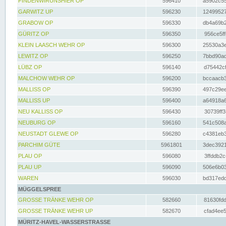
FINDENWIRUNSHIER OP
596410
a5902c55
GARWITZ UP
596230
12499527
GRABOW OP
596330
db4a69b2
GÜRITZ OP
596350
956ce5ff
KLEIN LAASCH WEHR OP
596300
25530a3e
LEWITZ OP
596250
7bbd90ad
LÜBZ OP
596140
d75442cf
MALCHOW WEHR OP
596200
bccaacb3
MALLISS OP
596390
497c29ee
MALLISS UP
596400
a64918a6
NEU KALLISS OP
596430
30739ff3
NEUBURG OP
596160
541c508a
NEUSTADT GLEWE OP
596280
c4381eb3
PARCHIM GÜTE
5961801
3dec3921
PLAU OP
596080
3ffddb2c
PLAU UP
596090
506e6b03
WAREN
596030
bd317edd
MÜGGELSPREE
GROSSE TRÄNKE WEHR OP
582660
81630fdd
GROSSE TRÄNKE WEHR UP
582670
cfad4ee5
MÜRITZ-HAVEL-WASSERSTRASSE