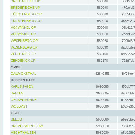
BREDEREICHE OP
580080
308f5979
BREDEREICHE UP
580090
470acd2a
FÜRSTENBERG OP
580060
2c95f83d
FÜRSTENBERG UP
580070
a5830277
VOßWINKEL OP
580000
09b422f7
VOßWINKEL UP
580010
2bcef51a
WESENBERG OP
580020
7909d3f7
WESENBERG UP
580030
da3b5de9
ZEHDENICK OP
580160
a9b8e24c
ZEHDENICK UP
580170
721d7dbf
ORKE
DALWIGKSTHAL
42840453
f0f78cc4
KLEINES HAFF
KARLSHAGEN
9690085
f53bb77f
KARNIN
9690084
da893bbd
UECKERMÜNDE
9690088
c1588dcc
WOLGAST
9650080
b327e35c
OSTE
BELUM
5980060
a9e93be0
BREMERVÖRDE UW
5980010
cf8a3ea2
HECHTHAUSEN
5980030
e5e02890