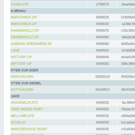
IJSSELKOP
2790070
bbaefa8e
ILMENAU
BARDOWICK OP
5940029
07830b68
BARDOWICK UP
5940030
a238b70f
FAHRENHOLZ OP
5940070
c33c3667
FAHRENHOLZ UP
5940060
bb62b28f
ILMENAU SPERRWERK AP
5940080
6b05e8dc
LÜNE
5940020
d7a8df36
WITTORF OP
5940049
eb3d4195
WITTORF UP
5940050
308c39b6
ITTER ZUR EDER
HERZHAUSEN
42800218
855205e7
ITTER ZUR DIEMEL
KOTTHAUSEN
44100013
36243256
JADE
HOOKSIELPLATE
9430020
fac30fe9
JADE-WESER-PORT
9430050
33bdec83
MELLUMPLATE
9420010
c8b9a2b6
SCHILLIG
9430030
b1cda5a0
WANGEROOGE NORD
9420030
c41d42b1