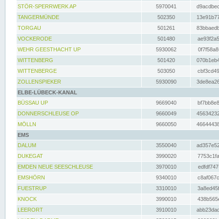
STÖR-SPERRWERK AP
5970041
d9acdbec
TANGERMÜNDE
502350
13e91b77
TORGAU
501261
83bbaedb
VOCKERODE
501480
ae93f2a5
WEHR GEESTHACHT UP
5930062
0f7f58a8
WITTENBERG
501420
070b1eb4
WITTENBERGE
503050
cbf3cd49
ZOLLENSPIEKER
5930090
3de8ea26
ELBE-LÜBECK-KANAL
BÜSSAU UP
9669040
bf7bb8e8
DONNERSCHLEUSE OP
9660049
45634232
MÖLLN
9660050
46644438
EMS
DALUM
3550040
ad357e52
DUKEGAT
3990020
7753c1fa
EMDEN NEUE SEESCHLEUSE
3970010
edfdf747
EMSHÖRN
9340010
c8af067c
FUESTRUP
3310010
3a8ed45f
KNOCK
3990010
438b565e
LEERORT
3910010
abb23dad