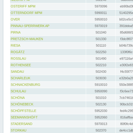
OSTERIFF MPM
5970096
eb90bd3f
OTTERNDORF MPM
5990011
5140295e
OVER
5950010
b02ce5c0
PINNAU-SPERRWERK AP
5970019
391bbba5
PIRNA
501040
85d686f1
PRETZSCH-MAUKEN
501330
f3dc8f07
RIESA
501110
b04b739d
ROGÄTZ
502250
133f0f6c
ROSSLAU
501490
e97116a4
ROTHENSEE
502210
e30f2e83
SANDAU
502430
f4c55f77
SCHARLEUK
503030
e32b0a28
SCHNACKENBURG
5910010
550e3885
SCHULAU
5950090
f3c6ee73
SCHÖNA
501010
7cb7461b
SCHÖNEBECK
502130
90bcb315
SCHÖPFSTELLE
5952030
fed4c295
SEEMANNSHÖFT
5952060
816affba
STADERSAND
5970013
80f0fc4d
STORKAU
502370
de4cc1db