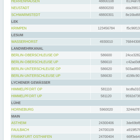
HERRENHAUSEN
48800108
8134af78
NEUSTADT
48800200
dda39817
SCHWARMSTEDT
48800301
8e16bd66
LEK
KRIMPEN
123456784
f5c96f13
LESUM
WASSERHORST
4930010
76844306
LANDWEHRKANAL
BERLIN-OBERSCHLEUSE OP
586600
24ce3282
BERLIN-OBERSCHLEUSE UP
586610
c42ad3df
BERLIN-UNTERSCHLEUSE OP
586620
503ad891
BERLIN-UNTERSCHLEUSE UP
586630
d198c901
LYCHENER GEWÄSSER
HIMMELPFORT OP
581110
bcdfa310
HIMMELPFORT UP
581120
9592d736
LÜHE
HORNEBURG
5960020
3244d787
MAIN
ASTHEIM
24300406
3de69bf8
FAULBACH
24700109
a919f57f
FRANKFURT OSTHAFEN
24700404
66ff3eb4