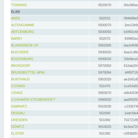
TÖNNING
9520070
00e386ac
ELBE
AKEN
502010
094b96e5
ALTENGAMME
5930070
2ee12b9a
ARTLENBURG
5930050
b3492c68
BARBY
502070
939f82ec
BLANKENESE UF
5952065
bacb459b
BLECKEDE
5930020
6aa1cd8e
BOIZENBURG
5930033
33e0bce0
BROKDORF
5970050
610ab204
BRUNSBÜTTEL MPM
5970094
d4f5f719
BUNTHAUS
5952020
ae1b91d0
COSWIG
501470
1ce53a59
CRANZ
5950070
e6b42536
CUXHAVEN STEUBENHÖFT
5990020
aad49293
DAMNATZ
5910030
c233674f
DESSAU
502000
1edc5fa4
DRESDEN
501060
70272185
DÖMITZ
5910025
6e3ea719
ELSTER
501390
c093b557