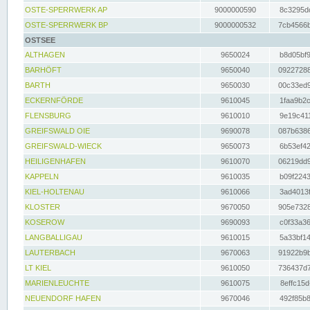
OSTE-SPERRWERK AP
9000000590
8c3295dc
OSTE-SPERRWERK BP
9000000532
7cb4566b
OSTSEE
ALTHAGEN
9650024
b8d05bf9
BARHÖFT
9650040
09227288
BARTH
9650030
00c33ed9
ECKERNFÖRDE
9610045
1faa9b2c
FLENSBURG
9610010
9e19c411
GREIFSWALD OIE
9690078
087b6386
GREIFSWALD-WIECK
9650073
6b53ef42
HEILIGENHAFEN
9610070
06219dd9
KAPPELN
9610035
b09f2243
KIEL-HOLTENAU
9610066
3ad4013f
KLOSTER
9670050
905e7328
KOSEROW
9690093
c0f33a36
LANGBALLIGAU
9610015
5a33bf14
LAUTERBACH
9670063
91922b9b
LT KIEL
9610050
736437d7
MARIENLEUCHTE
9610075
8effc15d
NEUENDORF HAFEN
9670046
492f85b8