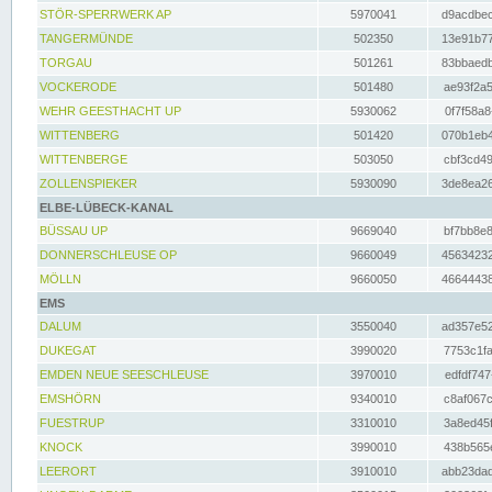
STÖR-SPERRWERK AP
5970041
d9acdbec
TANGERMÜNDE
502350
13e91b77
TORGAU
501261
83bbaedb
VOCKERODE
501480
ae93f2a5
WEHR GEESTHACHT UP
5930062
0f7f58a8
WITTENBERG
501420
070b1eb4
WITTENBERGE
503050
cbf3cd49
ZOLLENSPIEKER
5930090
3de8ea26
ELBE-LÜBECK-KANAL
BÜSSAU UP
9669040
bf7bb8e8
DONNERSCHLEUSE OP
9660049
45634232
MÖLLN
9660050
46644438
EMS
DALUM
3550040
ad357e52
DUKEGAT
3990020
7753c1fa
EMDEN NEUE SEESCHLEUSE
3970010
edfdf747
EMSHÖRN
9340010
c8af067c
FUESTRUP
3310010
3a8ed45f
KNOCK
3990010
438b565e
LEERORT
3910010
abb23dad