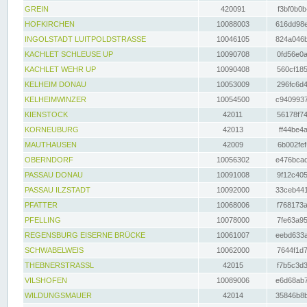
GREIN
420091
f3bf0b0b
HOFKIRCHEN
10088003
616dd98e
INGOLSTADT LUITPOLDSTRASSE
10046105
824a046b
KACHLET SCHLEUSE UP
10090708
0fd56e0a
KACHLET WEHR UP
10090408
560cf185
KELHEIM DONAU
10053009
296fc6d4
KELHEIMWINZER
10054500
c9409937
KIENSTOCK
42011
56178f74
KORNEUBURG
42013
ff44be4a
MAUTHAUSEN
42009
6b002fef
OBERNDORF
10056302
e476bcad
PASSAU DONAU
10091008
9f12c405
PASSAU ILZSTADT
10092000
33ceb441
PFATTER
10068006
f768173a
PFELLING
10078000
7fe63a95
REGENSBURG EISERNE BRÜCKE
10061007
eebd633a
SCHWABELWEIS
10062000
7644f1d7
THEBNERSTRASSL
42015
f7b5c3d3
VILSHOFEN
10089006
e6d68ab7
WILDUNGSMAUER
42014
35846b8b