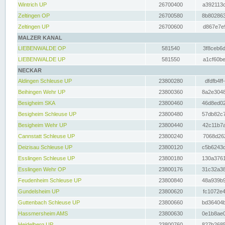
Wintrich UP
26700400
a392113c
Zeltingen OP
26700580
8b802863
Zeltingen UP
26700600
d867e7e9
MALZER KANAL
LIEBENWALDE OP
581540
3f8ceb6d
LIEBENWALDE UP
581550
a1cf60be
NECKAR
Aldingen Schleuse UP
23800280
dfdfb4ff
Beihingen Wehr UP
23800360
8a2e3048
Besigheim SKA
23800460
46d8ed02
Besigheim Schleuse UP
23800480
57db82c7
Besigheim Wehr UP
23800440
42c11b7a
Cannstatt Schleuse UP
23800240
7068d262
Deizisau Schleuse UP
23800120
c5b6243d
Esslingen Schleuse UP
23800180
130a3761
Esslingen Wehr OP
23800176
31c32a38
Feudenheim Schleuse UP
23800840
48a939b9
Gundelsheim UP
23800620
fc1072e4
Guttenbach Schleuse UP
23800660
bd36404b
Hassmersheim AMS
23800630
0e1b8ae0
Heidelberg UP
23800760
827b2685