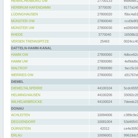
HENRICHENBURG UW
27700133
e6b68bc2
HERBRUM HAFENDAMM
3770030
8177a148
LÜDINGHAUSEN
27800020
f5bc4a51
MÜNSTER OW
27800040
ccd3e8f1
MÜNSTER UW
27800030
ed260406
RHEDE
3770040
16508b11
VERSEN TRENNSPITZE
25463
0024cc40
DATTELN-HAMM-KANAL
HAMM OW
27800060
4dbce62d
HAMM UW
27800080
4ef9dd9c
WALTROP
27800090
facc5c16
WERRIES OW
27800050
d31767ef
DIEMEL
DIEMELTALSPERRE
44100104
5cdc6555
HELMINGHAUSEN
44100206
33092c28
WILHELMSBRÜCKE
44100024
7deedc21
DONAU
ACHLEITEN
10094006
c389c9e2
DEGGENDORF
10081004
53d40547
DÜRNSTEIN
42012
ce4e3050
ERLAU
10096001
99619dc5