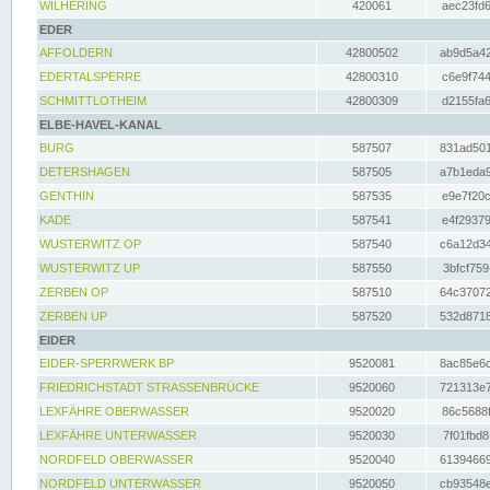
WILHERING
420061
aec23fd6
EDER
AFFOLDERN
42800502
ab9d5a42
EDERTALSPERRE
42800310
c6e9f744
SCHMITTLOTHEIM
42800309
d2155fa6
ELBE-HAVEL-KANAL
BURG
587507
831ad501
DETERSHAGEN
587505
a7b1eda9
GENTHIN
587535
e9e7f20c
KADE
587541
e4f29379
WUSTERWITZ OP
587540
c6a12d34
WUSTERWITZ UP
587550
3bfcf759
ZERBEN OP
587510
64c37072
ZERBEN UP
587520
532d8718
EIDER
EIDER-SPERRWERK BP
9520081
8ac85e6c
FRIEDRICHSTADT STRASSENBRÜCKE
9520060
721313e7
LEXFÄHRE OBERWASSER
9520020
86c5688f
LEXFÄHRE UNTERWASSER
9520030
7f01fbd8
NORDFELD OBERWASSER
9520040
61394669
NORDFELD UNTERWASSER
9520050
cb93548e