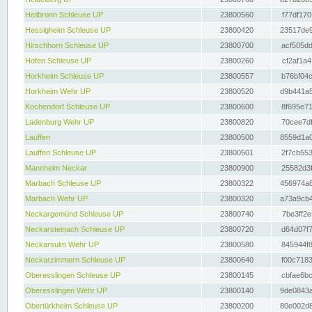
Heilbronn Schleuse UP
23800560
f77df170
Hessigheim Schleuse UP
23800420
23517de9
Hirschhorn Schleuse UP
23800700
acf505dd
Hofen Schleuse UP
23800260
cf2af1a4
Horkheim Schleuse UP
23800557
b76bf04c
Horkheim Wehr UP
23800520
d9b441a5
Kochendorf Schleuse UP
23800600
8f695e71
Ladenburg Wehr UP
23800820
70cee7df
Lauffen
23800500
8559d1a0
Lauffen Schleuse UP
23800501
2f7cb553
Mannheim Neckar
23800900
25582d3f
Marbach Schleuse UP
23800322
456974a8
Marbach Wehr UP
23800320
a73a9cb4
Neckargemünd Schleuse UP
23800740
7be3ff2e
Neckarsteinach Schleuse UP
23800720
d64d07f7
Neckarsulm Wehr UP
23800580
845944f8
Neckarzimmern Schleuse UP
23800640
f00c7183
Oberesslingen Schleuse UP
23800145
cbfae6bc
Oberesslingen Wehr UP
23800140
9de0843a
Obertürkheim Schleuse UP
23800200
80e002d8