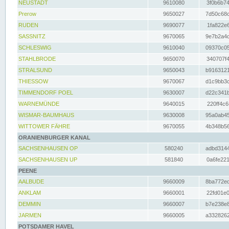
NEUSTADT
9610080
3f0b6b74
Prerow
9650027
7d50c68c
RUDEN
9690077
1fa822e6
SASSNITZ
9670065
9e7b2a4d
SCHLESWIG
9610040
09370c05
STAHLBRODE
9650070
340707f4
STRALSUND
9650043
b9163121
THIESSOW
9670067
d1c9bb3c
TIMMENDORF POEL
9630007
d22c341b
WARNEMÜNDE
9640015
220ff4c6
WISMAR-BAUMHAUS
9630008
95a0ab45
WITTOWER FÄHRE
9670055
4b348b56
ORANIENBURGER KANAL
SACHSENHAUSEN OP
580240
adbd3144
SACHSENHAUSEN UP
581840
0a6fe221
PEENE
AALBUDE
9660009
8ba772ed
ANKLAM
9660001
22fd01e0
DEMMIN
9660007
b7e238e8
JARMEN
9660005
a3328262
POTSDAMER HAVEL