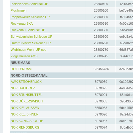
Pleidelsheim Schleuse UP
23800400
6e183f4b
Plochingen
23800100
be7ce40e
Poppenweiler Schleuse UP
23800300
f4854a4c
Rockenau SKA
23800690
4c00a166
Rockenau Schleuse UP
23800680
5ab4f00f
Schwabenheim Schleuse UP
23800800
ec9d3a4d
Untertürkheim Schleuse UP
23800220
a5ca02fb
Wieblingen Wehr UP neu
23800780
66d887a6
Ziegelhausen AMS
23800745
3944c1fd
NEUE MAAS
ROTTERDAM
123456786
a269e3be
NORD-OSTSEE-KANAL
AWK STROHBRÜCK
5970069
0e192297
NOK BREIHOLZ
5970075
4a904d59
NOK BRUNSBÜTTEL
5970091
85fc0dac
NOK DÜKERSWISCH
5970085
3954300d
NOK KIEL AUSSEN
5650068
6dc44585
NOK KIEL BINNEN
5979020
8af24d6a
NOK KÖNIGSFÖRDE
5970067
d0ec2790
NOK RENDSBURG
5970074
8c8afb56