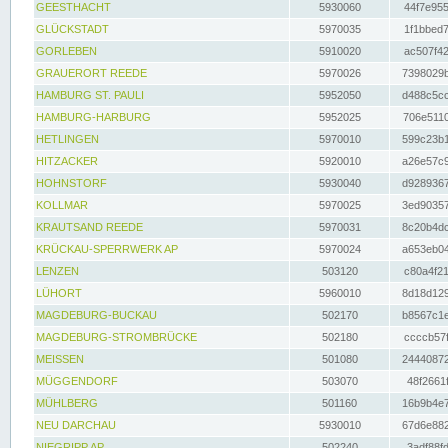
GEESTHACHT
5930060
44f7e955
GLÜCKSTADT
5970035
1f1bbed7
GORLEBEN
5910020
ac507f42
GRAUERORT REEDE
5970026
7398029b
HAMBURG ST. PAULI
5952050
d488c5cc
HAMBURG-HARBURG
5952025
706e5110
HETLINGEN
5970010
599c23b1
HITZACKER
5920010
a26e57c9
HOHNSTORF
5930040
d9289367
KOLLMAR
5970025
3ed90357
KRAUTSAND REEDE
5970031
8c20b4dc
KRÜCKAU-SPERRWERK AP
5970024
a653eb04
LENZEN
503120
c80a4f21
LÜHORT
5960010
8d18d129
MAGDEBURG-BUCKAU
502170
b8567c1e
MAGDEBURG-STROMBRÜCKE
502180
ccccb57f
MEISSEN
501080
24440872
MÜGGENDORF
503070
48f2661f
MÜHLBERG
501160
16b9b4e7
NEU DARCHAU
5930010
67d6e882
NIEGRIPP AP
502240
3adf88fd