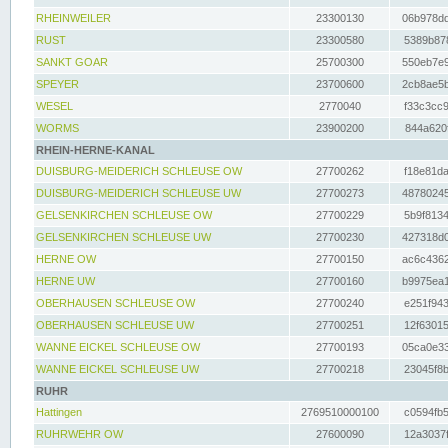
RHEINWEILER
23300130
06b978dd
RUST
23300580
5389b878
SANKT GOAR
25700300
550eb7e9
SPEYER
23700600
2cb8ae5b
WESEL
2770040
f33c3cc9
WORMS
23900200
844a620f
RHEIN-HERNE-KANAL
DUISBURG-MEIDERICH SCHLEUSE OW
27700262
f18e81da
DUISBURG-MEIDERICH SCHLEUSE UW
27700273
48780245
GELSENKIRCHEN SCHLEUSE OW
27700229
5b9f8134
GELSENKIRCHEN SCHLEUSE UW
27700230
427318d0
HERNE OW
27700150
ac6c4362
HERNE UW
27700160
b9975ea1
OBERHAUSEN SCHLEUSE OW
27700240
e251f943
OBERHAUSEN SCHLEUSE UW
27700251
12f63015
WANNE EICKEL SCHLEUSE OW
27700193
05ca0e33
WANNE EICKEL SCHLEUSE UW
27700218
23045f8b
RUHR
Hattingen
2769510000100
c0594fb5
RUHRWEHR OW
27600090
12a3037f