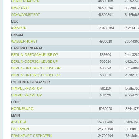
HERRENHAUSEN
48800108
8134af78
NEUSTADT
48800200
dda39817
SCHWARMSTEDT
48800301
8e16bd66
LEK
KRIMPEN
123456784
f5c96f13
LESUM
WASSERHORST
4930010
76844306
LANDWEHRKANAL
BERLIN-OBERSCHLEUSE OP
586600
24ce3282
BERLIN-OBERSCHLEUSE UP
586610
c42ad3df
BERLIN-UNTERSCHLEUSE OP
586620
503ad891
BERLIN-UNTERSCHLEUSE UP
586630
d198c901
LYCHENER GEWÄSSER
HIMMELPFORT OP
581110
bcdfa310
HIMMELPFORT UP
581120
9592d736
LÜHE
HORNEBURG
5960020
3244d787
MAIN
ASTHEIM
24300406
3de69bf8
FAULBACH
24700109
a919f57f
FRANKFURT OSTHAFEN
24700404
66ff3eb4