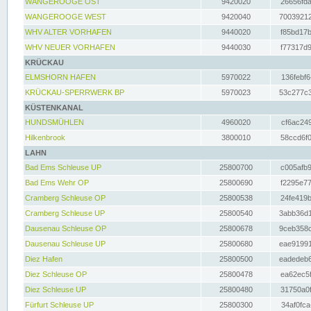
WANGEROOGE OST
9420020
26656fda
WANGEROOGE WEST
9420040
70039212
WHV ALTER VORHAFEN
9440020
f85bd17b
WHV NEUER VORHAFEN
9440030
f77317d9
KRÜCKAU
ELMSHORN HAFEN
5970022
136febf6
KRÜCKAU-SPERRWERK BP
5970023
53c277c3
KÜSTENKANAL
HUNDSMÜHLEN
4960020
cf6ac249
Hilkenbrook
3800010
58ccd6f0
LAHN
Bad Ems Schleuse UP
25800700
c005afb9
Bad Ems Wehr OP
25800690
f2295e77
Cramberg Schleuse OP
25800538
24fe419b
Cramberg Schleuse UP
25800540
3abb36d1
Dausenau Schleuse OP
25800678
9ceb358c
Dausenau Schleuse UP
25800680
eae91991
Diez Hafen
25800500
eadedeb6
Diez Schleuse OP
25800478
ea62ec5f
Diez Schleuse UP
25800480
31750a0f
Fürfurt Schleuse UP
25800300
34af0fca