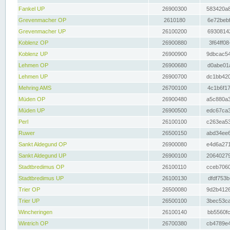
Fankel UP
26900300
583420a8
Grevenmacher OP
2610180
6e72bebf
Grevenmacher UP
26100200
69308142
Koblenz OP
26900880
3f64ff08
Koblenz UP
26900900
9dbcac54
Lehmen OP
26900680
d0abe01a
Lehmen UP
26900700
dc1bb420
Mehring AMS
26700100
4c1b6f17
Müden OP
26900480
a5c880a3
Müden UP
26900500
edc67ca3
Perl
26100100
c263ea53
Ruwer
26500150
abd34ee6
Sankt Aldegund OP
26900080
e4d6a271
Sankt Aldegund UP
26900100
20640279
Stadtbredimus OP
26100110
cceb7060
Stadtbredimus UP
26100130
dfdf753b
Trier OP
26500080
9d2b4126
Trier UP
26500100
3bec53ca
Wincheringen
26100140
bb5560fc
Wintrich OP
26700380
cb4789e4