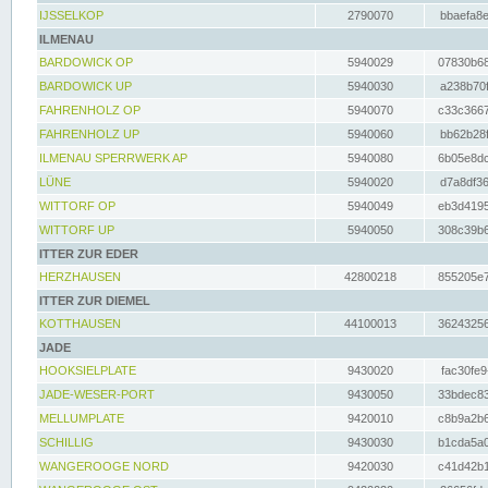
IJSSELKOP
2790070
bbaefa8e
ILMENAU
BARDOWICK OP
5940029
07830b68
BARDOWICK UP
5940030
a238b70f
FAHRENHOLZ OP
5940070
c33c3667
FAHRENHOLZ UP
5940060
bb62b28f
ILMENAU SPERRWERK AP
5940080
6b05e8dc
LÜNE
5940020
d7a8df36
WITTORF OP
5940049
eb3d4195
WITTORF UP
5940050
308c39b6
ITTER ZUR EDER
HERZHAUSEN
42800218
855205e7
ITTER ZUR DIEMEL
KOTTHAUSEN
44100013
36243256
JADE
HOOKSIELPLATE
9430020
fac30fe9
JADE-WESER-PORT
9430050
33bdec83
MELLUMPLATE
9420010
c8b9a2b6
SCHILLIG
9430030
b1cda5a0
WANGEROOGE NORD
9420030
c41d42b1