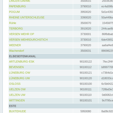
LINGEN-DARME
3500015
200363fc
PAPENBURG
3790010
ec4a598d
POGUM
3950020
5d1e4350
RHEINE UNTERSCHLEUSE
3390020
50a449ba
Rühle
3500070
15456f75
TERBORG
3910020
244cae8b
VERSEN WEHR OP
3730001
86f8dbab
VERSEN WEHRDURCHSTICH
3730010
6de43652
WEENER
3790020
aa6af4e6
Wachendorf
3500031
88698229
ELBESEITENKANAL
ARTLENBURG-ESK
90100122
7fec2f4f
BEVENSEN
90100112
b8997708
LÜNEBURG OW
90100121
c7364d1e
LÜNEBURG UW
90100120
d18033cd
OSLOSS
90100100
6c5b6422
UELZEN OW
90100111
728bd3e3
UELZEN UW
90100110
0d0082cf
WITTINGEN
90100101
9cf795ce
ESTE
BUXTEHUDE
5950080
8a08c920