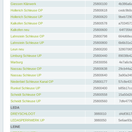
Giessen Klärwerk
25800100
4b386a6a
Hollerich Schleuse OP
25800618
cedc9b0c
Hollerich Schleuse UP
25800620
9beb7290
Kalkofen Schleuse OP
25800578
a7034573
Kalkofen neu
25800600
64f735fd
Lahnstein Schleuse OP
25800798
664d68ea
Lahnstein Schleuse UP
25800800
6b6b31e2
Leun neu
25800200
32807065
Limburg Schleuse UP
25800440
89038b42
Marburg
25830056
4e7a6cfa
Nassau Schleuse OP
25800638
29cb44a2
Nassau Schleuse UP
25800640
3a90a346
Niederbiel Schleuse Kanal OP
25800177
57c8e437
Runkel Schleuse UP
25800400
b85b17cc
Scheidt Schleuse OP
25800558
15a50d2b
Scheidt Schleuse UP
25800560
7dfe4776
LEDA
DREYSCHLOOT
3880010
d4df3617
LEDASPERRWERK UP
3880050
5e6ae93a
LEINE