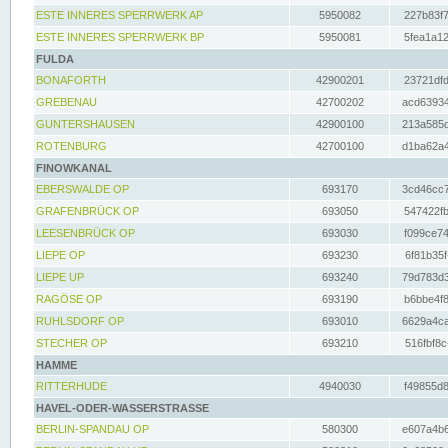
ESTE INNERES SPERRWERK AP
5950082
227b83f7
ESTE INNERES SPERRWERK BP
5950081
5fea1a12
FULDA
BONAFORTH
42900201
23721dfd
GREBENAU
42700202
acd63934
GUNTERSHAUSEN
42900100
213a585d
ROTENBURG
42700100
d1ba62a4
FINOWKANAL
EBERSWALDE OP
693170
3cd46cc7
GRAFENBRÜCK OP
693050
547422fb
LEESENBRÜCK OP
693030
f099ce74
LIEPE OP
693230
6f81b35f
LIEPE UP
693240
79d783d3
RAGÖSE OP
693190
b6bbe4f8
RUHLSDORF OP
693010
6629a4ca
STECHER OP
693210
516fbf8c
HAMME
RITTERHUDE
4940030
f49855d8
HAVEL-ODER-WASSERSTRASSE
BERLIN-SPANDAU OP
580300
e607a4b6