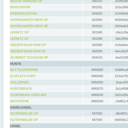
BERLIN-SPANDAU UP
580310
2c68509c
BORGSDORF
581591
1b2e2996
FRIEDRICHSTHAL
603420
314945d6
HOHENSAATEN WEST AP
603400
99309d3e
HOHENSAATEN WEST BP
603310
3404a6e5
LEHNITZ OP
581580
c8a1cf0a
LEHNITZ UP
581590
5bb1f56d
NIEDERFINOW SHW OP
692080
414dd4ee
NIEDERFINOW SHW UP
692090
4eec6b25
SCHWEDT SCHLEUSE BP
603410
4ee515f9
HUNTE
BUTTELERHÖRNE
4960060
b3d88ca6
ELSFLETH OHRT
4960080
531da758
HOLLERSIEL
4960050
2eacef2f
HUNTEBRÜCK
4960070
2e1d458b
OLDENBURG-DRIELAKE
4960030
1b51e55e
REITHÖRNE
4960040
c9df61c4
HAVELKANAL
SCHÖNWALDE OP
587050
d8ef9f21
SCHÖNWALDE UP
587060
b6650b13
IJSSEL