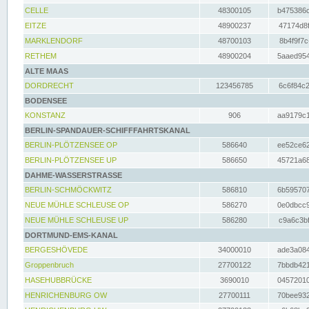
CELLE
48300105
b475386c
EITZE
48900237
47174d8f
MARKLENDORF
48700103
8b4f9f7c
RETHEM
48900204
5aaed954
ALTE MAAS
DORDRECHT
123456785
6c6f84c2
BODENSEE
KONSTANZ
906
aa9179c1
BERLIN-SPANDAUER-SCHIFFFAHRTSKANAL
BERLIN-PLÖTZENSEE OP
586640
ee52ce62
BERLIN-PLÖTZENSEE UP
586650
45721a68
DAHME-WASSERSTRASSE
BERLIN-SCHMÖCKWITZ
586810
6b595707
NEUE MÜHLE SCHLEUSE OP
586270
0e0dbcc9
NEUE MÜHLE SCHLEUSE UP
586280
c9a6c3bf
DORTMUND-EMS-KANAL
BERGESHÖVEDE
34000010
ade3a084
Groppenbruch
27700122
7bbdb421
HASEHUBBRÜCKE
3690010
04572010
HENRICHENBURG OW
27700111
70bee932