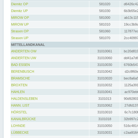
Diemitz OP
581020
d6426c42
Diemitz UP
581030
6b3b55e2
MIROW OP
581000
ab13c115
MIROW UP
581010
19cc3b9a
Strasen OP
581060
117877ec
Strasen UP
581070
2cc40997
MITTELLANDKANAL
ANDERTEN OW
31010061
bc20d819
ANDERTEN UW
31010060
dd41a7d6
BAD ESSEN
31010030
6760b547
BERENBUSCH
31010042
d2c8f60e
BRAMSCHE
31010020
bec8a6a5
BROXTEN
31010032
1125a391
HAHLEN
31010041
ac970eb0
HALDENSLEBEN
3101013
90d92801
HANN. LIST
31010062
27dfd137
HÖRSTEL
31010010
6c7c180f
KANALBRÜCKE
3101018
32b997c2
LOHNDE
31010050
516c4814
LÜBBECKE
31010031
c2aa9164