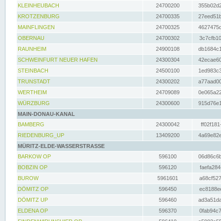
KLEINHEUBACH
24700200
355b02d2
KROTZENBURG
24700335
27eed51b
MAINFLINGEN
24700325
4627475d
OBERNAU
24700302
3c7cfb10
RAUNHEIM
24900108
db1684c1
SCHWEINFURT NEUER HAFEN
24300304
42ecae60
STEINBACH
24500100
1ed983c3
TRUNSTADT
24300202
a77aad00
WERTHEIM
24709089
0e065a22
WÜRZBURG
24300600
915d76e1
MAIN-DONAU-KANAL
BAMBERG
24300042
ff02f181
RIEDENBURG_UP
13409200
4a69e82e
MÜRITZ-ELDE-WASSERSTRASSE
BARKOW OP
596100
06d86c6b
BOBZIN OP
596120
faefa284
BUROW
5961601
a68cf527
DÖMITZ OP
596450
ec8188ee
DÖMITZ UP
596460
ad3a51da
ELDENA OP
596370
0fab94c7