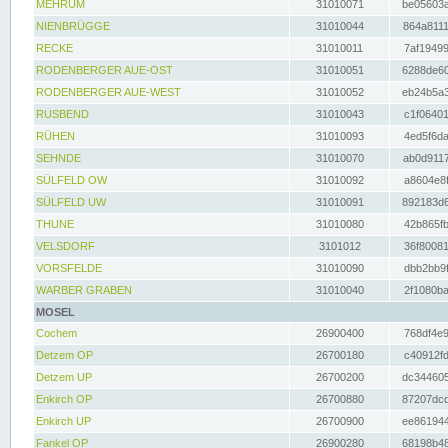
MEHRUM
31010071
be05603a
NIENBRÜGGE
31010044
864a8111
RECKE
31010011
7af19499
RODENBERGER AUE-OST
31010051
6288de60
RODENBERGER AUE-WEST
31010052
eb24b5a3
RUSBEND
31010043
c1f06401
RÜHEN
31010093
4ed5f6da
SEHNDE
31010070
ab0d9117
SÜLFELD OW
31010092
a8604e8f
SÜLFELD UW
31010091
892183d6
THUNE
31010080
42b865fb
VELSDORF
3101012
36f80081
VORSFELDE
31010090
dbb2bb9f
WARBER GRABEN
31010040
2f1080ba
MOSEL
Cochem
26900400
768df4e9
Detzem OP
26700180
c40912fd
Detzem UP
26700200
dc344605
Enkirch OP
26700880
87207dcd
Enkirch UP
26700900
ee861944
Fankel OP
26900280
68198b48