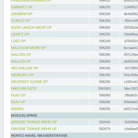
FINDENWIRUNSHIER OP
596410
a5902c55
GARWITZ UP
596230
12499527
GRABOW OP
596330
db4a69b2
GÜRITZ OP
596350
956ce5ff
KLEIN LAASCH WEHR OP
596300
25530a3e
LEWITZ OP
596250
7bbd90ad
LÜBZ OP
596140
d75442cf
MALCHOW WEHR OP
596200
bccaacb3
MALLISS OP
596390
497c29ee
MALLISS UP
596400
a64918a6
NEU KALLISS OP
596430
30739ff3
NEUBURG OP
596160
541c508a
NEUSTADT GLEWE OP
596280
c4381eb3
PARCHIM GÜTE
5961801
3dec3921
PLAU OP
596080
3ffddb2c
PLAU UP
596090
506e6b03
WAREN
596030
bd317edd
MÜGGELSPREE
GROSSE TRÄNKE WEHR OP
582660
81630fdd
GROSSE TRÄNKE WEHR UP
582670
cfad4ee5
MÜRITZ-HAVEL-WASSERSTRASSE