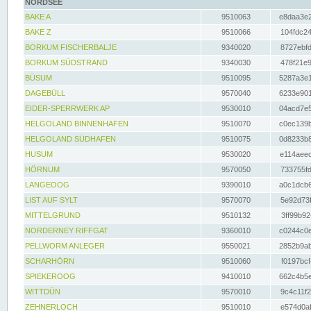
NORDSEE
BAKE A
9510063
e8daa3e2
BAKE Z
9510066
104fdc24
BORKUM FISCHERBALJE
9340020
8727ebfd
BORKUM SÜDSTRAND
9340030
478f21e9
BÜSUM
9510095
5287a3e1
DAGEBÜLL
9570040
6233e901
EIDER-SPERRWERK AP
9530010
04acd7e5
HELGOLAND BINNENHAFEN
9510070
c0ec139b
HELGOLAND SÜDHAFEN
9510075
0d8233b8
HUSUM
9530020
e114aeec
HÖRNUM
9570050
733755fd
LANGEOOG
9390010
a0c1dcb6
LIST AUF SYLT
9570070
5e92d73f
MITTELGRUND
9510132
3ff99b92
NORDERNEY RIFFGAT
9360010
c0244c0e
PELLWORM ANLEGER
9550021
2852b9ab
SCHARHÖRN
9510060
f0197bcf
SPIEKEROOG
9410010
662c4b5e
WITTDÜN
9570010
9c4c11f2
ZEHNERLOCH
9510010
e574d0af