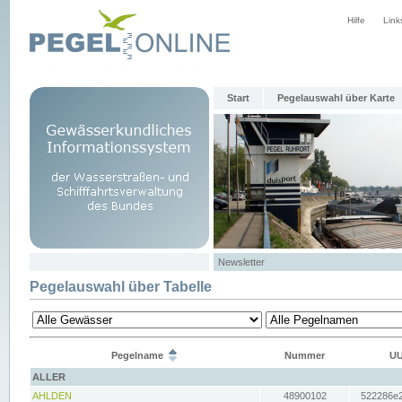
Hilfe
Link
Start
Pegelauswahl über Karte
Newsletter
Pegelauswahl über Tabelle
Pegelname
Nummer
UU
ALLER
AHLDEN
48900102
522286e2