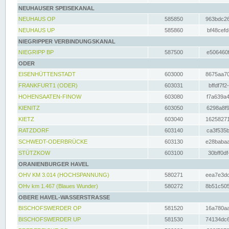
NEUHAUSER SPEISEKANAL
NEUHAUS OP
585850
963bdc26
NEUHAUS UP
585860
bf48cefd
NIEGRIPPER VERBINDUNGSKANAL
NIEGRIPP BP
587500
e506460f
ODER
EISENHÜTTENSTADT
603000
8675aa70
FRANKFURT1 (ODER)
603031
bffdf7f2
HOHENSAATEN-FINOW
603080
f7a639a4
KIENITZ
603050
6298a8f9
KIETZ
603040
16258271
RATZDORF
603140
ca3f535b
SCHWEDT-ODERBRÜCKE
603130
e28babaa
STÜTZKOW
603100
30bff0df
ORANIENBURGER HAVEL
OHV KM 3.014 (HOCHSPANNUNG)
580271
eea7e3dc
OHv km 1.467 (Blaues Wunder)
580272
8b51c505
OBERE HAVEL-WASSERSTRASSE
BISCHOFSWERDER OP
581520
16a780aa
BISCHOFSWERDER UP
581530
74134dc6