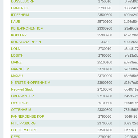
DÜSSELDORF
2750010
8f7e5f92
EMMERICH
2790020
9598e4cb
IFFEZHEIM
23500600
b02be240
KAUB
25700100
1d26e504
KEHL-KRONENHOF
23300900
23af9b02
KOBLENZ
25900700
4c7d796a
KONSTANZ-RHEIN
3329
e020e651
KÖLN
2730010
a6ee8177
LOBITH
2790050
efe13a3d
MAINZ
25100100
a37a9aa3
MANNHEIM
23700700
57090802
MAXAU
23700200
b6c6d5c8
NIERSTEIN-OPPENHEIM
23900600
d28e7ed1
Neuwied Stadt
27100370
dc407f1e
OBERWINTER
27100700
b45359df
OESTRICH
25100300
665be0fe
OTTENHEIM
23300800
787e5d63
PANNERDENSE KOP
2790060
3046493f
PHILIPPSBURG
23700500
88e972e1
PLITTERSDORF
23500700
6b774802
REES
2790010
2f025389