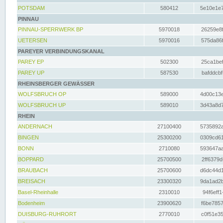
POTSDAM
580412
5e10e1e7
PINNAU
PINNAU-SPERRWERK BP
5970018
26259e8f
UETERSEN
5970016
575da86f
PAREYER VERBINDUNGSKANAL
PAREY EP
502300
25ca1bef
PAREY UP
587530
bafddcbf
RHEINSBERGER GEWÄSSER
WOLFSBRUCH OP
589000
4d00c13e
WOLFSBRUCH UP
589010
3d43a8d7
RHEIN
ANDERNACH
27100400
5735892a
BINGEN
25300200
0309cd61
BONN
2710080
593647aa
BOPPARD
25700500
2ff6379d
BRAUBACH
25700600
d6dc44d1
BREISACH
23300320
9da1ad2b
Basel-Rheinhalle
2310010
94f6eff1
Bodenheim
23900620
f6be7857
DUISBURG-RUHRORT
2770010
c0f51e35