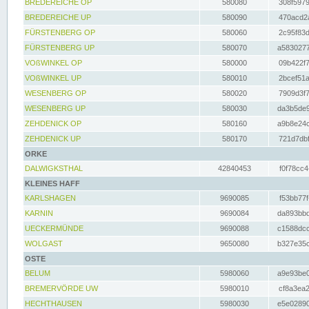
BREDEREICHE OP
580080
308f5979
BREDEREICHE UP
580090
470acd2a
FÜRSTENBERG OP
580060
2c95f83d
FÜRSTENBERG UP
580070
a5830277
VOßWINKEL OP
580000
09b422f7
VOßWINKEL UP
580010
2bcef51a
WESENBERG OP
580020
7909d3f7
WESENBERG UP
580030
da3b5de9
ZEHDENICK OP
580160
a9b8e24c
ZEHDENICK UP
580170
721d7dbf
ORKE
DALWIGKSTHAL
42840453
f0f78cc4
KLEINES HAFF
KARLSHAGEN
9690085
f53bb77f
KARNIN
9690084
da893bbd
UECKERMÜNDE
9690088
c1588dcc
WOLGAST
9650080
b327e35c
OSTE
BELUM
5980060
a9e93be0
BREMERVÖRDE UW
5980010
cf8a3ea2
HECHTHAUSEN
5980030
e5e02890