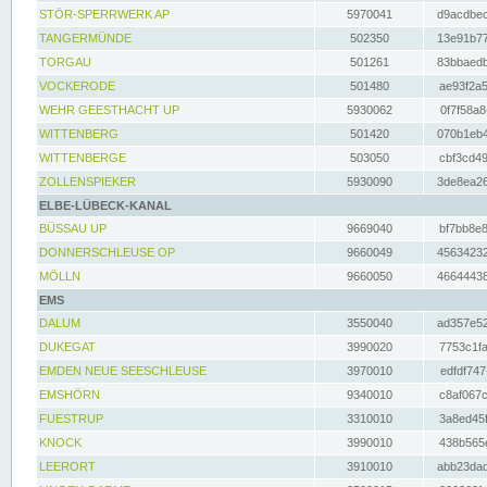
STÖR-SPERRWERK AP
5970041
d9acdbec
TANGERMÜNDE
502350
13e91b77
TORGAU
501261
83bbaedb
VOCKERODE
501480
ae93f2a5
WEHR GEESTHACHT UP
5930062
0f7f58a8
WITTENBERG
501420
070b1eb4
WITTENBERGE
503050
cbf3cd49
ZOLLENSPIEKER
5930090
3de8ea26
ELBE-LÜBECK-KANAL
BÜSSAU UP
9669040
bf7bb8e8
DONNERSCHLEUSE OP
9660049
45634232
MÖLLN
9660050
46644438
EMS
DALUM
3550040
ad357e52
DUKEGAT
3990020
7753c1fa
EMDEN NEUE SEESCHLEUSE
3970010
edfdf747
EMSHÖRN
9340010
c8af067c
FUESTRUP
3310010
3a8ed45f
KNOCK
3990010
438b565e
LEERORT
3910010
abb23dad