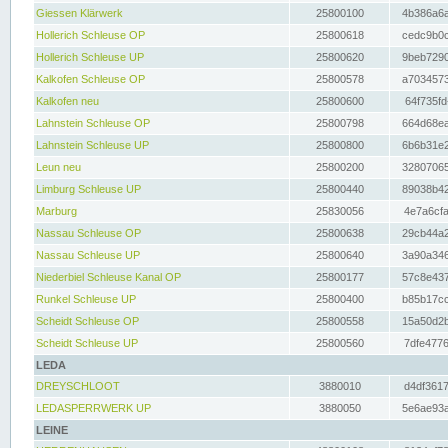
Giessen Klärwerk
25800100
4b386a6a
Hollerich Schleuse OP
25800618
cedc9b0c
Hollerich Schleuse UP
25800620
9beb7290
Kalkofen Schleuse OP
25800578
a7034573
Kalkofen neu
25800600
64f735fd
Lahnstein Schleuse OP
25800798
664d68ea
Lahnstein Schleuse UP
25800800
6b6b31e2
Leun neu
25800200
32807065
Limburg Schleuse UP
25800440
89038b42
Marburg
25830056
4e7a6cfa
Nassau Schleuse OP
25800638
29cb44a2
Nassau Schleuse UP
25800640
3a90a346
Niederbiel Schleuse Kanal OP
25800177
57c8e437
Runkel Schleuse UP
25800400
b85b17cc
Scheidt Schleuse OP
25800558
15a50d2b
Scheidt Schleuse UP
25800560
7dfe4776
LEDA
DREYSCHLOOT
3880010
d4df3617
LEDASPERRWERK UP
3880050
5e6ae93a
LEINE