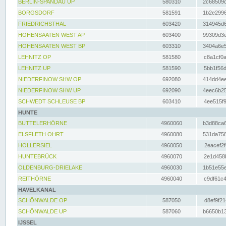
BERLIN-SPANDAU UP
580310
2c68509c
BORGSDORF
581591
1b2e2996
FRIEDRICHSTHAL
603420
314945d6
HOHENSAATEN WEST AP
603400
99309d3e
HOHENSAATEN WEST BP
603310
3404a6e5
LEHNITZ OP
581580
c8a1cf0a
LEHNITZ UP
581590
5bb1f56d
NIEDERFINOW SHW OP
692080
414dd4ee
NIEDERFINOW SHW UP
692090
4eec6b25
SCHWEDT SCHLEUSE BP
603410
4ee515f9
HUNTE
BUTTELERHÖRNE
4960060
b3d88ca6
ELSFLETH OHRT
4960080
531da758
HOLLERSIEL
4960050
2eacef2f
HUNTEBRÜCK
4960070
2e1d458b
OLDENBURG-DRIELAKE
4960030
1b51e55e
REITHÖRNE
4960040
c9df61c4
HAVELKANAL
SCHÖNWALDE OP
587050
d8ef9f21
SCHÖNWALDE UP
587060
b6650b13
IJSSEL