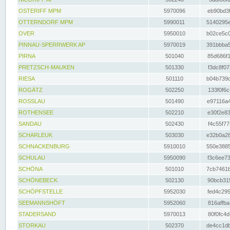
OSTERIFF MPM
5970096
eb90bd3f
OTTERNDORF MPM
5990011
5140295e
OVER
5950010
b02ce5c0
PINNAU-SPERRWERK AP
5970019
391bbba5
PIRNA
501040
85d686f1
PRETZSCH-MAUKEN
501330
f3dc8f07
RIESA
501110
b04b739d
ROGÄTZ
502250
133f0f6c
ROSSLAU
501490
e97116a4
ROTHENSEE
502210
e30f2e83
SANDAU
502430
f4c55f77
SCHARLEUK
503030
e32b0a28
SCHNACKENBURG
5910010
550e3885
SCHULAU
5950090
f3c6ee73
SCHÖNA
501010
7cb7461b
SCHÖNEBECK
502130
90bcb315
SCHÖPFSTELLE
5952030
fed4c295
SEEMANNSHÖFT
5952060
816affba
STADERSAND
5970013
80f0fc4d
STORKAU
502370
de4cc1db