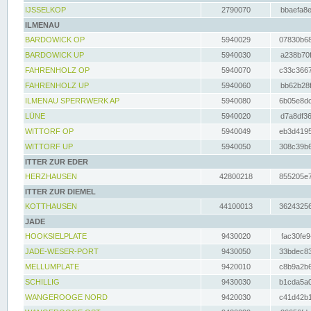
IJSSELKOP
2790070
bbaefa8e
ILMENAU
BARDOWICK OP
5940029
07830b68
BARDOWICK UP
5940030
a238b70f
FAHRENHOLZ OP
5940070
c33c3667
FAHRENHOLZ UP
5940060
bb62b28f
ILMENAU SPERRWERK AP
5940080
6b05e8dc
LÜNE
5940020
d7a8df36
WITTORF OP
5940049
eb3d4195
WITTORF UP
5940050
308c39b6
ITTER ZUR EDER
HERZHAUSEN
42800218
855205e7
ITTER ZUR DIEMEL
KOTTHAUSEN
44100013
36243256
JADE
HOOKSIELPLATE
9430020
fac30fe9
JADE-WESER-PORT
9430050
33bdec83
MELLUMPLATE
9420010
c8b9a2b6
SCHILLIG
9430030
b1cda5a0
WANGEROOGE NORD
9420030
c41d42b1