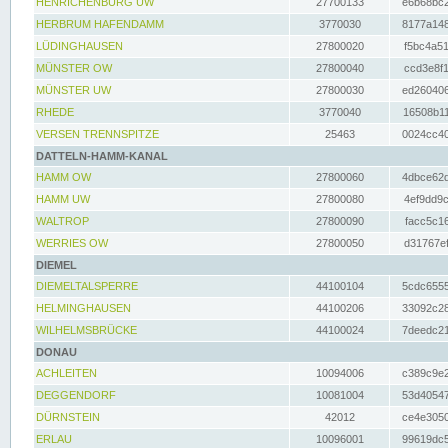
HENRICHENBURG UW
27700133
e6b68bc2
HERBRUM HAFENDAMM
3770030
8177a148
LÜDINGHAUSEN
27800020
f5bc4a51
MÜNSTER OW
27800040
ccd3e8f1
MÜNSTER UW
27800030
ed260406
RHEDE
3770040
16508b11
VERSEN TRENNSPITZE
25463
0024cc40
DATTELN-HAMM-KANAL
HAMM OW
27800060
4dbce62d
HAMM UW
27800080
4ef9dd9c
WALTROP
27800090
facc5c16
WERRIES OW
27800050
d31767ef
DIEMEL
DIEMELTALSPERRE
44100104
5cdc6555
HELMINGHAUSEN
44100206
33092c28
WILHELMSBRÜCKE
44100024
7deedc21
DONAU
ACHLEITEN
10094006
c389c9e2
DEGGENDORF
10081004
53d40547
DÜRNSTEIN
42012
ce4e3050
ERLAU
10096001
99619dc5