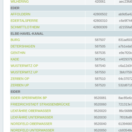
WILHERING
420061
aec23fd6
EDER
AFFOLDERN
42800502
ab9d5a42
EDERTALSPERRE
42800310
c6e9f744
SCHMITTLOTHEIM
42800309
d2155fa6
ELBE-HAVEL-KANAL
BURG
587507
831ad501
DETERSHAGEN
587505
a7b1eda9
GENTHIN
587535
e9e7f20c
KADE
587541
e4f29379
WUSTERWITZ OP
587540
c6a12d34
WUSTERWITZ UP
587550
3bfcf759
ZERBEN OP
587510
64c37072
ZERBEN UP
587520
532d8718
EIDER
EIDER-SPERRWERK BP
9520081
8ac85e6c
FRIEDRICHSTADT STRASSENBRÜCKE
9520060
721313e7
LEXFÄHRE OBERWASSER
9520020
86c5688f
LEXFÄHRE UNTERWASSER
9520030
7f01fbd8
NORDFELD OBERWASSER
9520040
61394669
NORDFELD UNTERWASSER
9520050
cb93548e