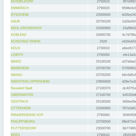
DÜSSELDORF
2750010
8f7e5f92
EMMERICH
2790020
9598e4cb
IFFEZHEIM
23500600
b02be240
KAUB
25700100
1d26e504
KEHL-KRONENHOF
23300900
23af9b02
KOBLENZ
25900700
4c7d796a
KONSTANZ-RHEIN
3329
e020e651
KÖLN
2730010
a6ee8177
LOBITH
2790050
efe13a3d
MAINZ
25100100
a37a9aa3
MANNHEIM
23700700
57090802
MAXAU
23700200
b6c6d5c8
NIERSTEIN-OPPENHEIM
23900600
d28e7ed1
Neuwied Stadt
27100370
dc407f1e
OBERWINTER
27100700
b45359df
OESTRICH
25100300
665be0fe
OTTENHEIM
23300800
787e5d63
PANNERDENSE KOP
2790060
3046493f
PHILIPPSBURG
23700500
88e972e1
PLITTERSDORF
23500700
6b774802
REES
2790010
2f025389