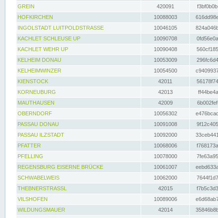
GREIN
420091
f3bf0b0b
HOFKIRCHEN
10088003
616dd98e
INGOLSTADT LUITPOLDSTRASSE
10046105
824a046b
KACHLET SCHLEUSE UP
10090708
0fd56e0a
KACHLET WEHR UP
10090408
560cf185
KELHEIM DONAU
10053009
296fc6d4
KELHEIMWINZER
10054500
c9409937
KIENSTOCK
42011
56178f74
KORNEUBURG
42013
ff44be4a
MAUTHAUSEN
42009
6b002fef
OBERNDORF
10056302
e476bcad
PASSAU DONAU
10091008
9f12c405
PASSAU ILZSTADT
10092000
33ceb441
PFATTER
10068006
f768173a
PFELLING
10078000
7fe63a95
REGENSBURG EISERNE BRÜCKE
10061007
eebd633a
SCHWABELWEIS
10062000
7644f1d7
THEBNERSTRASSL
42015
f7b5c3d3
VILSHOFEN
10089006
e6d68ab7
WILDUNGSMAUER
42014
35846b8b