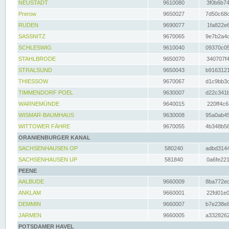
NEUSTADT
9610080
3f0b6b74
Prerow
9650027
7d50c68c
RUDEN
9690077
1fa822e6
SASSNITZ
9670065
9e7b2a4d
SCHLESWIG
9610040
09370c05
STAHLBRODE
9650070
340707f4
STRALSUND
9650043
b9163121
THIESSOW
9670067
d1c9bb3c
TIMMENDORF POEL
9630007
d22c341b
WARNEMÜNDE
9640015
220ff4c6
WISMAR-BAUMHAUS
9630008
95a0ab45
WITTOWER FÄHRE
9670055
4b348b56
ORANIENBURGER KANAL
SACHSENHAUSEN OP
580240
adbd3144
SACHSENHAUSEN UP
581840
0a6fe221
PEENE
AALBUDE
9660009
8ba772ed
ANKLAM
9660001
22fd01e0
DEMMIN
9660007
b7e238e8
JARMEN
9660005
a3328262
POTSDAMER HAVEL