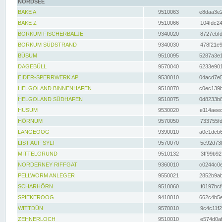
NORDSEE
BAKE A
9510063
e8daa3e2
BAKE Z
9510066
104fdc24
BORKUM FISCHERBALJE
9340020
8727ebfd
BORKUM SÜDSTRAND
9340030
478f21e9
BÜSUM
9510095
5287a3e1
DAGEBÜLL
9570040
6233e901
EIDER-SPERRWERK AP
9530010
04acd7e5
HELGOLAND BINNENHAFEN
9510070
c0ec139b
HELGOLAND SÜDHAFEN
9510075
0d8233b8
HUSUM
9530020
e114aeec
HÖRNUM
9570050
733755fd
LANGEOOG
9390010
a0c1dcb6
LIST AUF SYLT
9570070
5e92d73f
MITTELGRUND
9510132
3ff99b92
NORDERNEY RIFFGAT
9360010
c0244c0e
PELLWORM ANLEGER
9550021
2852b9ab
SCHARHÖRN
9510060
f0197bcf
SPIEKEROOG
9410010
662c4b5e
WITTDÜN
9570010
9c4c11f2
ZEHNERLOCH
9510010
e574d0af