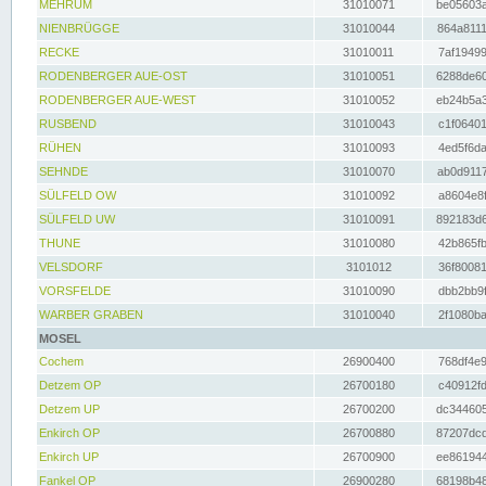
MEHRUM
31010071
be05603a
NIENBRÜGGE
31010044
864a8111
RECKE
31010011
7af19499
RODENBERGER AUE-OST
31010051
6288de60
RODENBERGER AUE-WEST
31010052
eb24b5a3
RUSBEND
31010043
c1f06401
RÜHEN
31010093
4ed5f6da
SEHNDE
31010070
ab0d9117
SÜLFELD OW
31010092
a8604e8f
SÜLFELD UW
31010091
892183d6
THUNE
31010080
42b865fb
VELSDORF
3101012
36f80081
VORSFELDE
31010090
dbb2bb9f
WARBER GRABEN
31010040
2f1080ba
MOSEL
Cochem
26900400
768df4e9
Detzem OP
26700180
c40912fd
Detzem UP
26700200
dc344605
Enkirch OP
26700880
87207dcd
Enkirch UP
26700900
ee861944
Fankel OP
26900280
68198b48