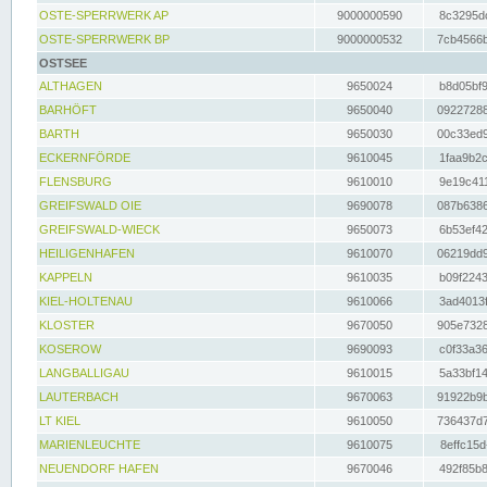
OSTE-SPERRWERK AP
9000000590
8c3295dc
OSTE-SPERRWERK BP
9000000532
7cb4566b
OSTSEE
ALTHAGEN
9650024
b8d05bf9
BARHÖFT
9650040
09227288
BARTH
9650030
00c33ed9
ECKERNFÖRDE
9610045
1faa9b2c
FLENSBURG
9610010
9e19c411
GREIFSWALD OIE
9690078
087b6386
GREIFSWALD-WIECK
9650073
6b53ef42
HEILIGENHAFEN
9610070
06219dd9
KAPPELN
9610035
b09f2243
KIEL-HOLTENAU
9610066
3ad4013f
KLOSTER
9670050
905e7328
KOSEROW
9690093
c0f33a36
LANGBALLIGAU
9610015
5a33bf14
LAUTERBACH
9670063
91922b9b
LT KIEL
9610050
736437d7
MARIENLEUCHTE
9610075
8effc15d
NEUENDORF HAFEN
9670046
492f85b8