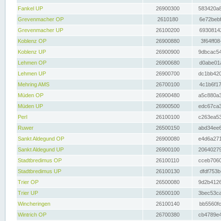
Fankel UP
26900300
583420a8
Grevenmacher OP
2610180
6e72bebf
Grevenmacher UP
26100200
69308142
Koblenz OP
26900880
3f64ff08
Koblenz UP
26900900
9dbcac54
Lehmen OP
26900680
d0abe01a
Lehmen UP
26900700
dc1bb420
Mehring AMS
26700100
4c1b6f17
Müden OP
26900480
a5c880a3
Müden UP
26900500
edc67ca3
Perl
26100100
c263ea53
Ruwer
26500150
abd34ee6
Sankt Aldegund OP
26900080
e4d6a271
Sankt Aldegund UP
26900100
20640279
Stadtbredimus OP
26100110
cceb7060
Stadtbredimus UP
26100130
dfdf753b
Trier OP
26500080
9d2b4126
Trier UP
26500100
3bec53ca
Wincheringen
26100140
bb5560fc
Wintrich OP
26700380
cb4789e4