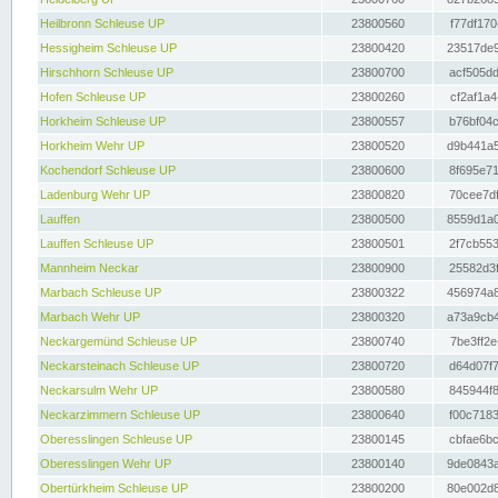
Heilbronn Schleuse UP
23800560
f77df170
Hessigheim Schleuse UP
23800420
23517de9
Hirschhorn Schleuse UP
23800700
acf505dd
Hofen Schleuse UP
23800260
cf2af1a4
Horkheim Schleuse UP
23800557
b76bf04c
Horkheim Wehr UP
23800520
d9b441a5
Kochendorf Schleuse UP
23800600
8f695e71
Ladenburg Wehr UP
23800820
70cee7df
Lauffen
23800500
8559d1a0
Lauffen Schleuse UP
23800501
2f7cb553
Mannheim Neckar
23800900
25582d3f
Marbach Schleuse UP
23800322
456974a8
Marbach Wehr UP
23800320
a73a9cb4
Neckargemünd Schleuse UP
23800740
7be3ff2e
Neckarsteinach Schleuse UP
23800720
d64d07f7
Neckarsulm Wehr UP
23800580
845944f8
Neckarzimmern Schleuse UP
23800640
f00c7183
Oberesslingen Schleuse UP
23800145
cbfae6bc
Oberesslingen Wehr UP
23800140
9de0843a
Obertürkheim Schleuse UP
23800200
80e002d8