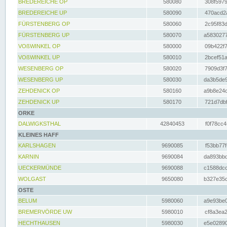
BREDEREICHE OP
580080
308f5979
BREDEREICHE UP
580090
470acd2a
FÜRSTENBERG OP
580060
2c95f83d
FÜRSTENBERG UP
580070
a5830277
VOßWINKEL OP
580000
09b422f7
VOßWINKEL UP
580010
2bcef51a
WESENBERG OP
580020
7909d3f7
WESENBERG UP
580030
da3b5de9
ZEHDENICK OP
580160
a9b8e24c
ZEHDENICK UP
580170
721d7dbf
ORKE
DALWIGKSTHAL
42840453
f0f78cc4
KLEINES HAFF
KARLSHAGEN
9690085
f53bb77f
KARNIN
9690084
da893bbd
UECKERMÜNDE
9690088
c1588dcc
WOLGAST
9650080
b327e35c
OSTE
BELUM
5980060
a9e93be0
BREMERVÖRDE UW
5980010
cf8a3ea2
HECHTHAUSEN
5980030
e5e02890