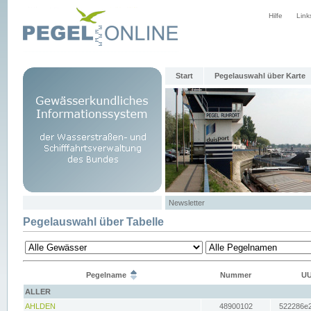
Hilfe
Link
Start
Pegelauswahl über Karte
Newsletter
Pegelauswahl über Tabelle
Pegelname
Nummer
UU
ALLER
AHLDEN
48900102
522286e2