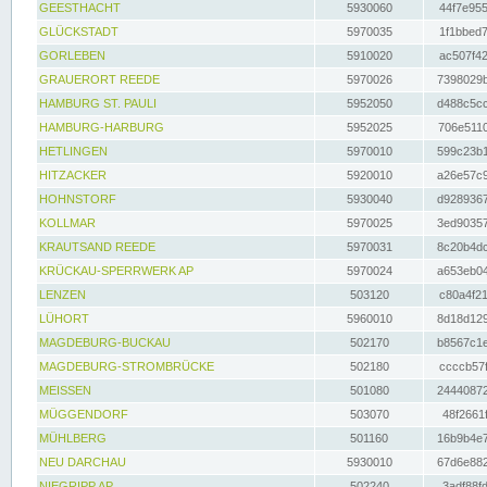
GEESTHACHT
5930060
44f7e955
GLÜCKSTADT
5970035
1f1bbed7
GORLEBEN
5910020
ac507f42
GRAUERORT REEDE
5970026
7398029b
HAMBURG ST. PAULI
5952050
d488c5cc
HAMBURG-HARBURG
5952025
706e5110
HETLINGEN
5970010
599c23b1
HITZACKER
5920010
a26e57c9
HOHNSTORF
5930040
d9289367
KOLLMAR
5970025
3ed90357
KRAUTSAND REEDE
5970031
8c20b4dc
KRÜCKAU-SPERRWERK AP
5970024
a653eb04
LENZEN
503120
c80a4f21
LÜHORT
5960010
8d18d129
MAGDEBURG-BUCKAU
502170
b8567c1e
MAGDEBURG-STROMBRÜCKE
502180
ccccb57f
MEISSEN
501080
24440872
MÜGGENDORF
503070
48f2661f
MÜHLBERG
501160
16b9b4e7
NEU DARCHAU
5930010
67d6e882
NIEGRIPP AP
502240
3adf88fd