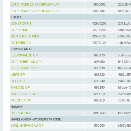
ESTE INNERES SPERRWERK AP
5950082
227b83f7
ESTE INNERES SPERRWERK BP
5950081
5fea1a12
FULDA
BONAFORTH
42900201
23721dfd
GREBENAU
42700202
acd63934
GUNTERSHAUSEN
42900100
213a585d
ROTENBURG
42700100
d1ba62a4
FINOWKANAL
EBERSWALDE OP
693170
3cd46cc7
GRAFENBRÜCK OP
693050
547422fb
LEESENBRÜCK OP
693030
f099ce74
LIEPE OP
693230
6f81b35f
LIEPE UP
693240
79d783d3
RAGÖSE OP
693190
b6bbe4f8
RUHLSDORF OP
693010
6629a4ca
STECHER OP
693210
516fbf8c
HAMME
RITTERHUDE
4940030
f49855d8
HAVEL-ODER-WASSERSTRASSE
BERLIN-SPANDAU OP
580300
e607a4b6