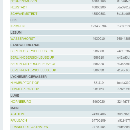
HERRENHAUSEN
48800108
8134af78
NEUSTADT
48800200
dda39817
SCHWARMSTEDT
48800301
8e16bd66
LEK
KRIMPEN
123456784
f5c96f13
LESUM
WASSERHORST
4930010
76844306
LANDWEHRKANAL
BERLIN-OBERSCHLEUSE OP
586600
24ce3282
BERLIN-OBERSCHLEUSE UP
586610
c42ad3df
BERLIN-UNTERSCHLEUSE OP
586620
503ad891
BERLIN-UNTERSCHLEUSE UP
586630
d198c901
LYCHENER GEWÄSSER
HIMMELPFORT OP
581110
bcdfa310
HIMMELPFORT UP
581120
9592d736
LÜHE
HORNEBURG
5960020
3244d787
MAIN
ASTHEIM
24300406
3de69bf8
FAULBACH
24700109
a919f57f
FRANKFURT OSTHAFEN
24700404
66ff3eb4