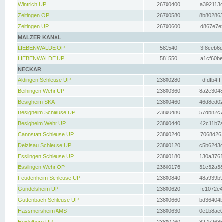
Wintrich UP
26700400
a392113c
Zeltingen OP
26700580
8b802863
Zeltingen UP
26700600
d867e7e9
MALZER KANAL
LIEBENWALDE OP
581540
3f8ceb6d
LIEBENWALDE UP
581550
a1cf60be
NECKAR
Aldingen Schleuse UP
23800280
dfdfb4ff
Beihingen Wehr UP
23800360
8a2e3048
Besigheim SKA
23800460
46d8ed02
Besigheim Schleuse UP
23800480
57db82c7
Besigheim Wehr UP
23800440
42c11b7a
Cannstatt Schleuse UP
23800240
7068d262
Deizisau Schleuse UP
23800120
c5b6243d
Esslingen Schleuse UP
23800180
130a3761
Esslingen Wehr OP
23800176
31c32a38
Feudenheim Schleuse UP
23800840
48a939b9
Gundelsheim UP
23800620
fc1072e4
Guttenbach Schleuse UP
23800660
bd36404b
Hassmersheim AMS
23800630
0e1b8ae0
Heidelberg UP
23800760
827b2685