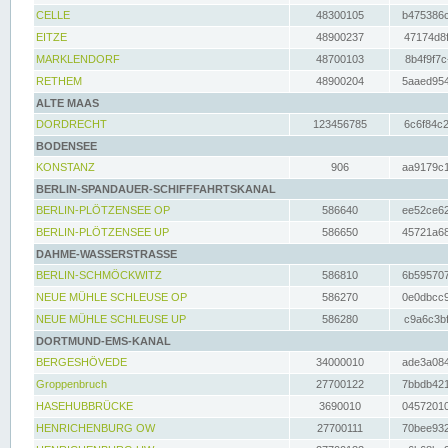
CELLE
48300105
b475386c
EITZE
48900237
47174d8f
MARKLENDORF
48700103
8b4f9f7c
RETHEM
48900204
5aaed954
ALTE MAAS
DORDRECHT
123456785
6c6f84c2
BODENSEE
KONSTANZ
906
aa9179c1
BERLIN-SPANDAUER-SCHIFFFAHRTSKANAL
BERLIN-PLÖTZENSEE OP
586640
ee52ce62
BERLIN-PLÖTZENSEE UP
586650
45721a68
DAHME-WASSERSTRASSE
BERLIN-SCHMÖCKWITZ
586810
6b595707
NEUE MÜHLE SCHLEUSE OP
586270
0e0dbcc9
NEUE MÜHLE SCHLEUSE UP
586280
c9a6c3bf
DORTMUND-EMS-KANAL
BERGESHÖVEDE
34000010
ade3a084
Groppenbruch
27700122
7bbdb421
HASEHUBBRÜCKE
3690010
04572010
HENRICHENBURG OW
27700111
70bee932