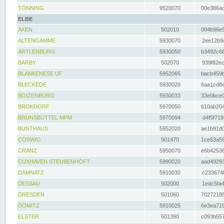
TÖNNING
9520070
00e386ac
ELBE
AKEN
502010
094b96e5
ALTENGAMME
5930070
2ee12b9a
ARTLENBURG
5930050
b3492c68
BARBY
502070
939f82ec
BLANKENESE UF
5952065
bacb459b
BLECKEDE
5930020
6aa1cd8e
BOIZENBURG
5930033
33e0bce0
BROKDORF
5970050
610ab204
BRUNSBÜTTEL MPM
5970094
d4f5f719
BUNTHAUS
5952020
ae1b91d0
COSWIG
501470
1ce53a59
CRANZ
5950070
e6b42536
CUXHAVEN STEUBENHÖFT
5990020
aad49293
DAMNATZ
5910030
c233674f
DESSAU
502000
1edc5fa4
DRESDEN
501060
70272185
DÖMITZ
5910025
6e3ea719
ELSTER
501390
c093b557