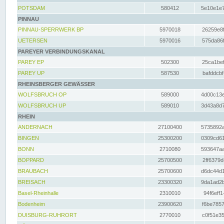
POTSDAM
580412
5e10e1e7
PINNAU
PINNAU-SPERRWERK BP
5970018
26259e8f
UETERSEN
5970016
575da86f
PAREYER VERBINDUNGSKANAL
PAREY EP
502300
25ca1bef
PAREY UP
587530
bafddcbf
RHEINSBERGER GEWÄSSER
WOLFSBRUCH OP
589000
4d00c13e
WOLFSBRUCH UP
589010
3d43a8d7
RHEIN
ANDERNACH
27100400
5735892a
BINGEN
25300200
0309cd61
BONN
2710080
593647aa
BOPPARD
25700500
2ff6379d
BRAUBACH
25700600
d6dc44d1
BREISACH
23300320
9da1ad2b
Basel-Rheinhalle
2310010
94f6eff1
Bodenheim
23900620
f6be7857
DUISBURG-RUHRORT
2770010
c0f51e35