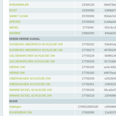
RHEINWEILER
23300130
06b978dd
RUST
23300580
5389b878
SANKT GOAR
25700300
550eb7e9
SPEYER
23700600
2cb8ae5b
WESEL
2770040
f33c3cc9
WORMS
23900200
844a620f
RHEIN-HERNE-KANAL
DUISBURG-MEIDERICH SCHLEUSE OW
27700262
f18e81da
DUISBURG-MEIDERICH SCHLEUSE UW
27700273
48780245
GELSENKIRCHEN SCHLEUSE OW
27700229
5b9f8134
GELSENKIRCHEN SCHLEUSE UW
27700230
427318d0
HERNE OW
27700150
ac6c4362
HERNE UW
27700160
b9975ea1
OBERHAUSEN SCHLEUSE OW
27700240
e251f943
OBERHAUSEN SCHLEUSE UW
27700251
12f63015
WANNE EICKEL SCHLEUSE OW
27700193
05ca0e33
WANNE EICKEL SCHLEUSE UW
27700218
23045f8b
RUHR
Hattingen
2769510000100
c0594fb5
RUHRWEHR OW
27600090
12a3037f