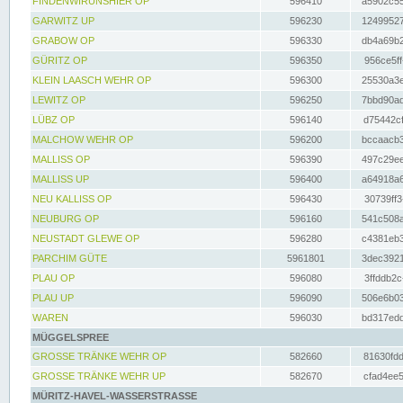
FINDENWIRUNSHIER OP
596410
a5902c55
GARWITZ UP
596230
12499527
GRABOW OP
596330
db4a69b2
GÜRITZ OP
596350
956ce5ff
KLEIN LAASCH WEHR OP
596300
25530a3e
LEWITZ OP
596250
7bbd90ad
LÜBZ OP
596140
d75442cf
MALCHOW WEHR OP
596200
bccaacb3
MALLISS OP
596390
497c29ee
MALLISS UP
596400
a64918a6
NEU KALLISS OP
596430
30739ff3
NEUBURG OP
596160
541c508a
NEUSTADT GLEWE OP
596280
c4381eb3
PARCHIM GÜTE
5961801
3dec3921
PLAU OP
596080
3ffddb2c
PLAU UP
596090
506e6b03
WAREN
596030
bd317edd
MÜGGELSPREE
GROSSE TRÄNKE WEHR OP
582660
81630fdd
GROSSE TRÄNKE WEHR UP
582670
cfad4ee5
MÜRITZ-HAVEL-WASSERSTRASSE