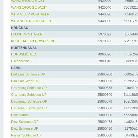
WANGEROOGE OST
9420020
26656fda
WANGEROOGE WEST
9420040
70039212
WHV ALTER VORHAFEN
9440020
f85bd17b
WHV NEUER VORHAFEN
9440030
f77317d9
KRÜCKAU
ELMSHORN HAFEN
5970022
136febf6
KRÜCKAU-SPERRWERK BP
5970023
53c277c3
KÜSTENKANAL
HUNDSMÜHLEN
4960020
cf6ac249
Hilkenbrook
3800010
58ccd6f0
LAHN
Bad Ems Schleuse UP
25800700
c005afb9
Bad Ems Wehr OP
25800690
f2295e77
Cramberg Schleuse OP
25800538
24fe419b
Cramberg Schleuse UP
25800540
3abb36d1
Dausenau Schleuse OP
25800678
9ceb358c
Dausenau Schleuse UP
25800680
eae91991
Diez Hafen
25800500
eadedeb6
Diez Schleuse OP
25800478
ea62ec5f
Diez Schleuse UP
25800480
31750a0f
Fürfurt Schleuse UP
25800300
34af0fca