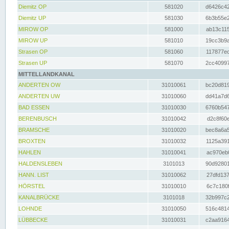
Diemitz OP
581020
d6426c42
Diemitz UP
581030
6b3b55e2
MIROW OP
581000
ab13c115
MIROW UP
581010
19cc3b9a
Strasen OP
581060
117877ec
Strasen UP
581070
2cc40997
MITTELLANDKANAL
ANDERTEN OW
31010061
bc20d819
ANDERTEN UW
31010060
dd41a7d6
BAD ESSEN
31010030
6760b547
BERENBUSCH
31010042
d2c8f60e
BRAMSCHE
31010020
bec8a6a5
BROXTEN
31010032
1125a391
HAHLEN
31010041
ac970eb0
HALDENSLEBEN
3101013
90d92801
HANN. LIST
31010062
27dfd137
HÖRSTEL
31010010
6c7c180f
KANALBRÜCKE
3101018
32b997c2
LOHNDE
31010050
516c4814
LÜBBECKE
31010031
c2aa9164