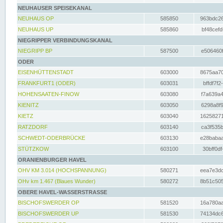
NEUHAUSER SPEISEKANAL
NEUHAUS OP
585850
963bdc26
NEUHAUS UP
585860
bf48cefd
NIEGRIPPER VERBINDUNGSKANAL
NIEGRIPP BP
587500
e506460f
ODER
EISENHÜTTENSTADT
603000
8675aa70
FRANKFURT1 (ODER)
603031
bffdf7f2
HOHENSAATEN-FINOW
603080
f7a639a4
KIENITZ
603050
6298a8f9
KIETZ
603040
16258271
RATZDORF
603140
ca3f535b
SCHWEDT-ODERBRÜCKE
603130
e28babaa
STÜTZKOW
603100
30bff0df
ORANIENBURGER HAVEL
OHV KM 3.014 (HOCHSPANNUNG)
580271
eea7e3dc
OHv km 1.467 (Blaues Wunder)
580272
8b51c505
OBERE HAVEL-WASSERSTRASSE
BISCHOFSWERDER OP
581520
16a780aa
BISCHOFSWERDER UP
581530
74134dc6