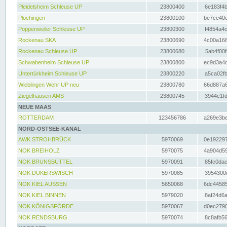
Pleidelsheim Schleuse UP
23800400
6e183f4b
Plochingen
23800100
be7ce40e
Poppenweiler Schleuse UP
23800300
f4854a4c
Rockenau SKA
23800690
4c00a166
Rockenau Schleuse UP
23800680
5ab4f00f
Schwabenheim Schleuse UP
23800800
ec9d3a4d
Untertürkheim Schleuse UP
23800220
a5ca02fb
Wieblingen Wehr UP neu
23800780
66d887a6
Ziegelhausen AMS
23800745
3944c1fd
NEUE MAAS
ROTTERDAM
123456786
a269e3be
NORD-OSTSEE-KANAL
AWK STROHBRÜCK
5970069
0e192297
NOK BREIHOLZ
5970075
4a904d59
NOK BRUNSBÜTTEL
5970091
85fc0dac
NOK DÜKERSWISCH
5970085
3954300d
NOK KIEL AUSSEN
5650068
6dc44585
NOK KIEL BINNEN
5979020
8af24d6a
NOK KÖNIGSFÖRDE
5970067
d0ec2790
NOK RENDSBURG
5970074
8c8afb56