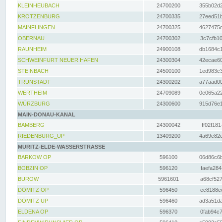
KLEINHEUBACH
24700200
355b02d2
KROTZENBURG
24700335
27eed51b
MAINFLINGEN
24700325
4627475d
OBERNAU
24700302
3c7cfb10
RAUNHEIM
24900108
db1684c1
SCHWEINFURT NEUER HAFEN
24300304
42ecae60
STEINBACH
24500100
1ed983c3
TRUNSTADT
24300202
a77aad00
WERTHEIM
24709089
0e065a22
WÜRZBURG
24300600
915d76e1
MAIN-DONAU-KANAL
BAMBERG
24300042
ff02f181
RIEDENBURG_UP
13409200
4a69e82e
MÜRITZ-ELDE-WASSERSTRASSE
BARKOW OP
596100
06d86c6b
BOBZIN OP
596120
faefa284
BUROW
5961601
a68cf527
DÖMITZ OP
596450
ec8188ee
DÖMITZ UP
596460
ad3a51da
ELDENA OP
596370
0fab94c7