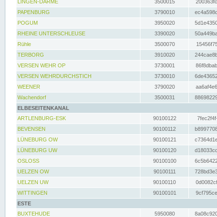
LINGEN-DARME
3500015
200363fc
PAPENBURG
3790010
ec4a598d
POGUM
3950020
5d1e4350
RHEINE UNTERSCHLEUSE
3390020
50a449ba
Rühle
3500070
15456f75
TERBORG
3910020
244cae8b
VERSEN WEHR OP
3730001
86f8dbab
VERSEN WEHRDURCHSTICH
3730010
6de43652
WEENER
3790020
aa6af4e6
Wachendorf
3500031
88698229
ELBESEITENKANAL
ARTLENBURG-ESK
90100122
7fec2f4f
BEVENSEN
90100112
b8997708
LÜNEBURG OW
90100121
c7364d1e
LÜNEBURG UW
90100120
d18033cd
OSLOSS
90100100
6c5b6422
UELZEN OW
90100111
728bd3e3
UELZEN UW
90100110
0d0082cf
WITTINGEN
90100101
9cf795ce
ESTE
BUXTEHUDE
5950080
8a08c920