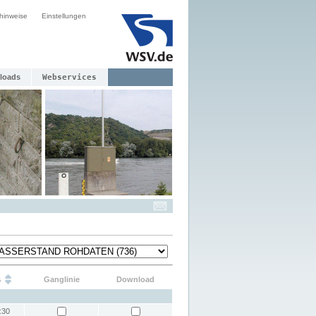
hinweise
Einstellungen
loads
Webservices
s
Ganglinie
Download
:30