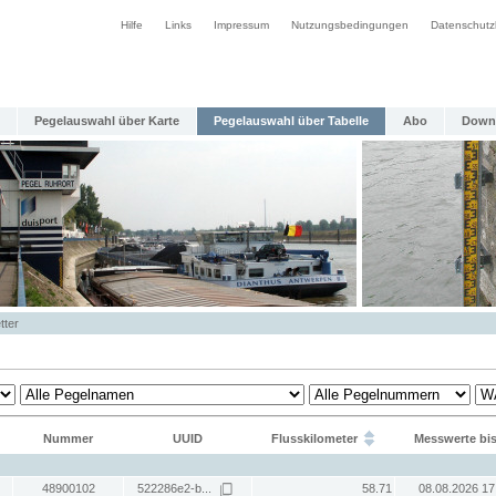
Hilfe
Links
Impressum
Nutzungsbedingungen
Datenschutz
Pegelauswahl über Karte
Pegelauswahl über Tabelle
Abo
Down
tter
Nummer
UUID
Flusskilometer
Messwerte bi
48900102
522286e2-b...
58.71
08.08.2026 17