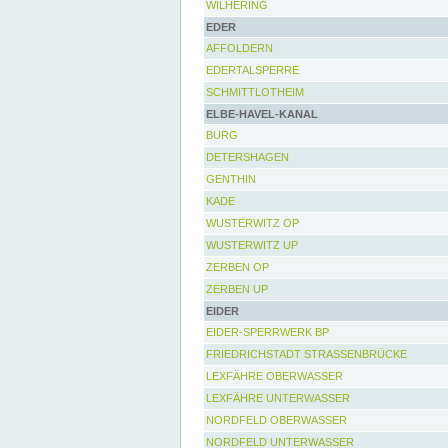
WILHERING
EDER
AFFOLDERN
EDERTALSPERRE
SCHMITTLOTHEIM
ELBE-HAVEL-KANAL
BURG
DETERSHAGEN
GENTHIN
KADE
WUSTERWITZ OP
WUSTERWITZ UP
ZERBEN OP
ZERBEN UP
EIDER
EIDER-SPERRWERK BP
FRIEDRICHSTADT STRASSENBRÜCKE
LEXFÄHRE OBERWASSER
LEXFÄHRE UNTERWASSER
NORDFELD OBERWASSER
NORDFELD UNTERWASSER