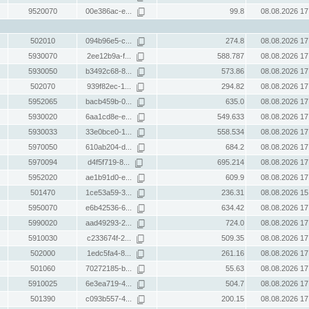
9520070
00e386ac-e...
99.8
08.08.2026 17
502010
094b96e5-c...
274.8
08.08.2026 17
5930070
2ee12b9a-f...
588.787
08.08.2026 17
5930050
b3492c68-8...
573.86
08.08.2026 17
502070
939f82ec-1...
294.82
08.08.2026 17
5952065
bacb459b-0...
635.0
08.08.2026 17
5930020
6aa1cd8e-e...
549.633
08.08.2026 17
5930033
33e0bce0-1...
558.534
08.08.2026 17
5970050
610ab204-d...
684.2
08.08.2026 17
5970094
d4f5f719-8...
695.214
08.08.2026 17
5952020
ae1b91d0-e...
609.9
08.08.2026 17
501470
1ce53a59-3...
236.31
08.08.2026 15
5950070
e6b42536-6...
634.42
08.08.2026 17
5990020
aad49293-2...
724.0
08.08.2026 17
5910030
c233674f-2...
509.35
08.08.2026 17
502000
1edc5fa4-8...
261.16
08.08.2026 17
501060
70272185-b...
55.63
08.08.2026 17
5910025
6e3ea719-4...
504.7
08.08.2026 17
501390
c093b557-4...
200.15
08.08.2026 17