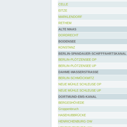
CELLE
EITZE
MARKLENDORF
RETHEM
ALTE MAAS
DORDRECHT
BODENSEE
KONSTANZ
BERLIN-SPANDAUER-SCHIFFFAHRTSKANAL
BERLIN-PLÖTZENSEE OP
BERLIN-PLÖTZENSEE UP
DAHME-WASSERSTRASSE
BERLIN-SCHMÖCKWITZ
NEUE MÜHLE SCHLEUSE OP
NEUE MÜHLE SCHLEUSE UP
DORTMUND-EMS-KANAL
BERGESHÖVEDE
Groppenbruch
HASEHUBBRÜCKE
HENRICHENBURG OW