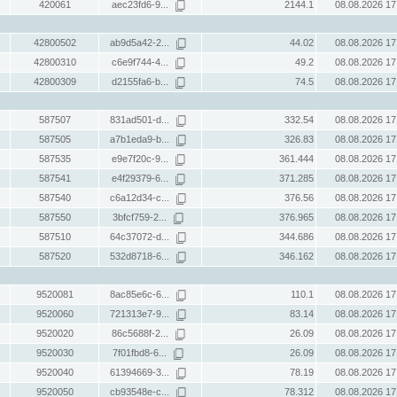
420061
aec23fd6-9...
2144.1
08.08.2026 17
42800502
ab9d5a42-2...
44.02
08.08.2026 17
42800310
c6e9f744-4...
49.2
08.08.2026 17
42800309
d2155fa6-b...
74.5
08.08.2026 17
587507
831ad501-d...
332.54
08.08.2026 17
587505
a7b1eda9-b...
326.83
08.08.2026 17
587535
e9e7f20c-9...
361.444
08.08.2026 17
587541
e4f29379-6...
371.285
08.08.2026 17
587540
c6a12d34-c...
376.56
08.08.2026 17
587550
3bfcf759-2...
376.965
08.08.2026 17
587510
64c37072-d...
344.686
08.08.2026 17
587520
532d8718-6...
346.162
08.08.2026 17
9520081
8ac85e6c-6...
110.1
08.08.2026 17
9520060
721313e7-9...
83.14
08.08.2026 17
9520020
86c5688f-2...
26.09
08.08.2026 17
9520030
7f01fbd8-6...
26.09
08.08.2026 17
9520040
61394669-3...
78.19
08.08.2026 17
9520050
cb93548e-c...
78.312
08.08.2026 17