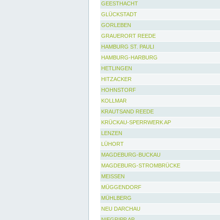
GEESTHACHT
GLÜCKSTADT
GORLEBEN
GRAUERORT REEDE
HAMBURG ST. PAULI
HAMBURG-HARBURG
HETLINGEN
HITZACKER
HOHNSTORF
KOLLMAR
KRAUTSAND REEDE
KRÜCKAU-SPERRWERK AP
LENZEN
LÜHORT
MAGDEBURG-BUCKAU
MAGDEBURG-STROMBRÜCKE
MEISSEN
MÜGGENDORF
MÜHLBERG
NEU DARCHAU
NIEGRIPP AP