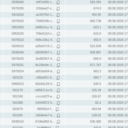
5930060
44f7e955-c...
583.393
08.08.2026 17
5970035
1f1bbed7-c...
674.0
08.08.2026 17
5910020
ac507f42-1...
492.95
08.08.2026 17
5970026
7398029b-c...
660.738
08.08.2026 17
5952050
d488c5cc-4...
623.1
08.08.2026 17
5952025
706e5110-c...
615.0
08.08.2026 17
5970010
599c23b1-4...
650.5
08.08.2026 17
5920010
a26e57c9-1...
522.639
08.08.2026 17
5930040
d9289367-c...
568.987
08.08.2026 17
5970025
3ed90357-4...
666.9
08.08.2026 17
5970031
8c20b4dc-1...
671.787
08.08.2026 17
5970024
a653eb04-d...
663.3
08.08.2026 17
503120
c80a4f21-5...
484.7
08.08.2026 17
5960010
8d18d129-0...
645.5
08.08.2026 17
502170
b8567c1e-8...
325.39
08.08.2026 17
502180
ccccb57f-a...
326.67
08.08.2026 17
501080
24440872-5...
82.2
08.08.2026 17
503070
48f2661f-f...
463.94
08.08.2026 17
501160
16b9b4e7-b...
128.02
08.08.2026 15
5930010
67d6e882-b...
536.385
08.08.2026 17
502240
3adf88fd-f...
343.6
08.08.2026 17