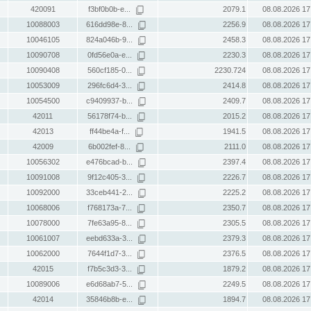
420091
f3bf0b0b-e...
2079.1
08.08.2026 17
10088003
616dd98e-8...
2256.9
08.08.2026 17
10046105
824a046b-9...
2458.3
08.08.2026 17
10090708
0fd56e0a-e...
2230.3
08.08.2026 17
10090408
560cf185-0...
2230.724
08.08.2026 17
10053009
296fc6d4-3...
2414.8
08.08.2026 17
10054500
c9409937-b...
2409.7
08.08.2026 17
42011
56178f74-b...
2015.2
08.08.2026 17
42013
ff44be4a-f...
1941.5
08.08.2026 17
42009
6b002fef-8...
2111.0
08.08.2026 17
10056302
e476bcad-b...
2397.4
08.08.2026 17
10091008
9f12c405-3...
2226.7
08.08.2026 17
10092000
33ceb441-2...
2225.2
08.08.2026 17
10068006
f768173a-7...
2350.7
08.08.2026 17
10078000
7fe63a95-8...
2305.5
08.08.2026 17
10061007
eebd633a-3...
2379.3
08.08.2026 17
10062000
7644f1d7-3...
2376.5
08.08.2026 17
42015
f7b5c3d3-3...
1879.2
08.08.2026 17
10089006
e6d68ab7-5...
2249.5
08.08.2026 17
42014
35846b8b-e...
1894.7
08.08.2026 17