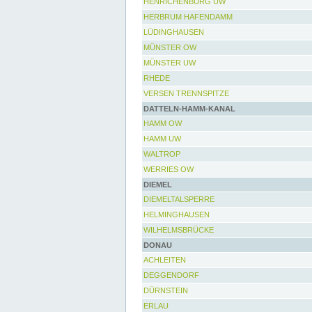
HENRICHENBURG UW
HERBRUM HAFENDAMM
LÜDINGHAUSEN
MÜNSTER OW
MÜNSTER UW
RHEDE
VERSEN TRENNSPITZE
DATTELN-HAMM-KANAL
HAMM OW
HAMM UW
WALTROP
WERRIES OW
DIEMEL
DIEMELTALSPERRE
HELMINGHAUSEN
WILHELMSBRÜCKE
DONAU
ACHLEITEN
DEGGENDORF
DÜRNSTEIN
ERLAU