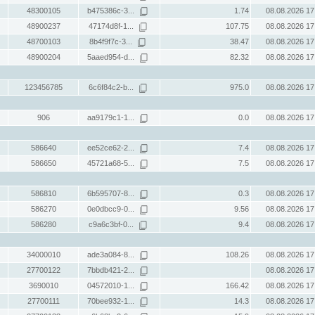
48300105
b475386c-3...
1.74
08.08.2026 17
48900237
47174d8f-1...
107.75
08.08.2026 17
48700103
8b4f9f7c-3...
38.47
08.08.2026 17
48900204
5aaed954-d...
82.32
08.08.2026 17
123456785
6c6f84c2-b...
975.0
08.08.2026 17
906
aa9179c1-1...
0.0
08.08.2026 17
586640
ee52ce62-2...
7.4
08.08.2026 17
586650
45721a68-5...
7.5
08.08.2026 17
586810
6b595707-8...
0.3
08.08.2026 17
586270
0e0dbcc9-0...
9.56
08.08.2026 17
586280
c9a6c3bf-0...
9.4
08.08.2026 17
34000010
ade3a084-8...
108.26
08.08.2026 17
27700122
7bbdb421-2...
08.08.2026 17
3690010
04572010-1...
166.42
08.08.2026 17
27700111
70bee932-1...
14.3
08.08.2026 17