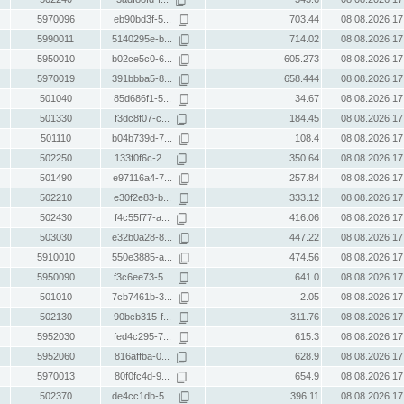
5970096
eb90bd3f-5...
703.44
08.08.2026 17
5990011
5140295e-b...
714.02
08.08.2026 17
5950010
b02ce5c0-6...
605.273
08.08.2026 17
5970019
391bbba5-8...
658.444
08.08.2026 17
501040
85d686f1-5...
34.67
08.08.2026 17
501330
f3dc8f07-c...
184.45
08.08.2026 17
501110
b04b739d-7...
108.4
08.08.2026 17
502250
133f0f6c-2...
350.64
08.08.2026 17
501490
e97116a4-7...
257.84
08.08.2026 17
502210
e30f2e83-b...
333.12
08.08.2026 17
502430
f4c55f77-a...
416.06
08.08.2026 17
503030
e32b0a28-8...
447.22
08.08.2026 17
5910010
550e3885-a...
474.56
08.08.2026 17
5950090
f3c6ee73-5...
641.0
08.08.2026 17
501010
7cb7461b-3...
2.05
08.08.2026 17
502130
90bcb315-f...
311.76
08.08.2026 17
5952030
fed4c295-7...
615.3
08.08.2026 17
5952060
816affba-0...
628.9
08.08.2026 17
5970013
80f0fc4d-9...
654.9
08.08.2026 17
502370
de4cc1db-5...
396.11
08.08.2026 17