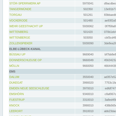
STÖR-SPERRWERK AP
5970041
d9acdbec
TANGERMÜNDE
502350
13e91b77
TORGAU
501261
83bbaedb
VOCKERODE
501480
ae93f2a5
WEHR GEESTHACHT UP
5930062
0f7f58a8
WITTENBERG
501420
070b1eb4
WITTENBERGE
503050
cbf3cd49
ZOLLENSPIEKER
5930090
3de8ea26
ELBE-LÜBECK-KANAL
BÜSSAU UP
9669040
bf7bb8e8
DONNERSCHLEUSE OP
9660049
45634232
MÖLLN
9660050
46644438
EMS
DALUM
3550040
ad357e52
DUKEGAT
3990020
7753c1fa
EMDEN NEUE SEESCHLEUSE
3970010
edfdf747
EMSHÖRN
9340010
c8af067c
FUESTRUP
3310010
3a8ed45f
KNOCK
3990010
438b565e
LEERORT
3910010
abb23dad