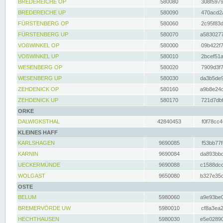
BREDEREICHE OP
580080
308f5979
BREDEREICHE UP
580090
470acd2a
FÜRSTENBERG OP
580060
2c95f83d
FÜRSTENBERG UP
580070
a5830277
VOßWINKEL OP
580000
09b422f7
VOßWINKEL UP
580010
2bcef51a
WESENBERG OP
580020
7909d3f7
WESENBERG UP
580030
da3b5de9
ZEHDENICK OP
580160
a9b8e24c
ZEHDENICK UP
580170
721d7dbf
ORKE
DALWIGKSTHAL
42840453
f0f78cc4
KLEINES HAFF
KARLSHAGEN
9690085
f53bb77f
KARNIN
9690084
da893bbd
UECKERMÜNDE
9690088
c1588dcc
WOLGAST
9650080
b327e35c
OSTE
BELUM
5980060
a9e93be0
BREMERVÖRDE UW
5980010
cf8a3ea2
HECHTHAUSEN
5980030
e5e02890