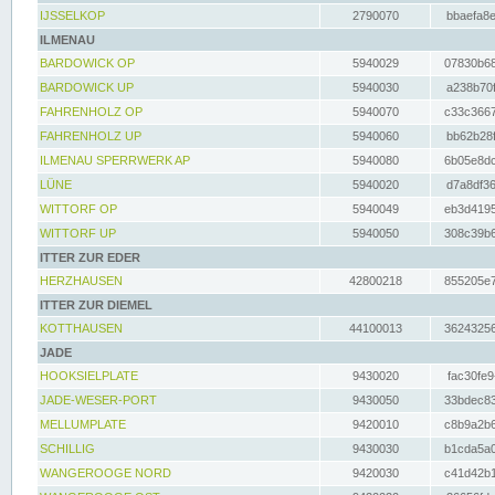
IJSSELKOP
2790070
bbaefa8e
ILMENAU
BARDOWICK OP
5940029
07830b68
BARDOWICK UP
5940030
a238b70f
FAHRENHOLZ OP
5940070
c33c3667
FAHRENHOLZ UP
5940060
bb62b28f
ILMENAU SPERRWERK AP
5940080
6b05e8dc
LÜNE
5940020
d7a8df36
WITTORF OP
5940049
eb3d4195
WITTORF UP
5940050
308c39b6
ITTER ZUR EDER
HERZHAUSEN
42800218
855205e7
ITTER ZUR DIEMEL
KOTTHAUSEN
44100013
36243256
JADE
HOOKSIELPLATE
9430020
fac30fe9
JADE-WESER-PORT
9430050
33bdec83
MELLUMPLATE
9420010
c8b9a2b6
SCHILLIG
9430030
b1cda5a0
WANGEROOGE NORD
9420030
c41d42b1