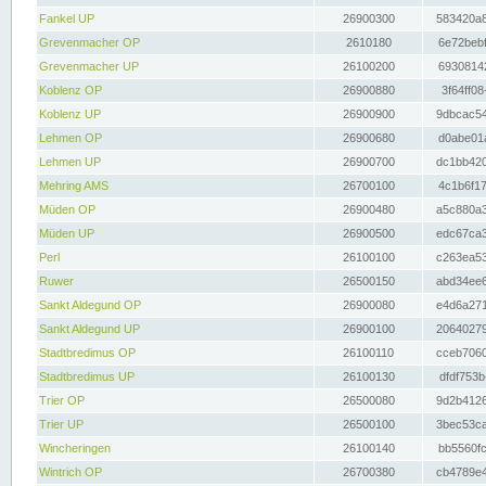
Fankel UP
26900300
583420a8
Grevenmacher OP
2610180
6e72bebf
Grevenmacher UP
26100200
69308142
Koblenz OP
26900880
3f64ff08
Koblenz UP
26900900
9dbcac54
Lehmen OP
26900680
d0abe01a
Lehmen UP
26900700
dc1bb420
Mehring AMS
26700100
4c1b6f17
Müden OP
26900480
a5c880a3
Müden UP
26900500
edc67ca3
Perl
26100100
c263ea53
Ruwer
26500150
abd34ee6
Sankt Aldegund OP
26900080
e4d6a271
Sankt Aldegund UP
26900100
20640279
Stadtbredimus OP
26100110
cceb7060
Stadtbredimus UP
26100130
dfdf753b
Trier OP
26500080
9d2b4126
Trier UP
26500100
3bec53ca
Wincheringen
26100140
bb5560fc
Wintrich OP
26700380
cb4789e4