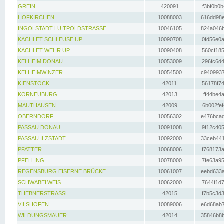
GREIN
420091
f3bf0b0b
HOFKIRCHEN
10088003
616dd98e
INGOLSTADT LUITPOLDSTRASSE
10046105
824a046b
KACHLET SCHLEUSE UP
10090708
0fd56e0a
KACHLET WEHR UP
10090408
560cf185
KELHEIM DONAU
10053009
296fc6d4
KELHEIMWINZER
10054500
c9409937
KIENSTOCK
42011
56178f74
KORNEUBURG
42013
ff44be4a
MAUTHAUSEN
42009
6b002fef
OBERNDORF
10056302
e476bcad
PASSAU DONAU
10091008
9f12c405
PASSAU ILZSTADT
10092000
33ceb441
PFATTER
10068006
f768173a
PFELLING
10078000
7fe63a95
REGENSBURG EISERNE BRÜCKE
10061007
eebd633a
SCHWABELWEIS
10062000
7644f1d7
THEBNERSTRASSL
42015
f7b5c3d3
VILSHOFEN
10089006
e6d68ab7
WILDUNGSMAUER
42014
35846b8b