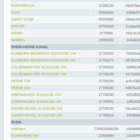
RHEINWEILER
23300130
06b978dd
RUST
23300580
5389b878
SANKT GOAR
25700300
550eb7e9
SPEYER
23700600
2cb8ae5b
WESEL
2770040
f33c3cc9
WORMS
23900200
844a620f
RHEIN-HERNE-KANAL
DUISBURG-MEIDERICH SCHLEUSE OW
27700262
f18e81da
DUISBURG-MEIDERICH SCHLEUSE UW
27700273
48780245
GELSENKIRCHEN SCHLEUSE OW
27700229
5b9f8134
GELSENKIRCHEN SCHLEUSE UW
27700230
427318d0
HERNE OW
27700150
ac6c4362
HERNE UW
27700160
b9975ea1
OBERHAUSEN SCHLEUSE OW
27700240
e251f943
OBERHAUSEN SCHLEUSE UW
27700251
12f63015
WANNE EICKEL SCHLEUSE OW
27700193
05ca0e33
WANNE EICKEL SCHLEUSE UW
27700218
23045f8b
RUHR
Hattingen
2769510000100
c0594fb5
RUHRWEHR OW
27600090
12a3037f