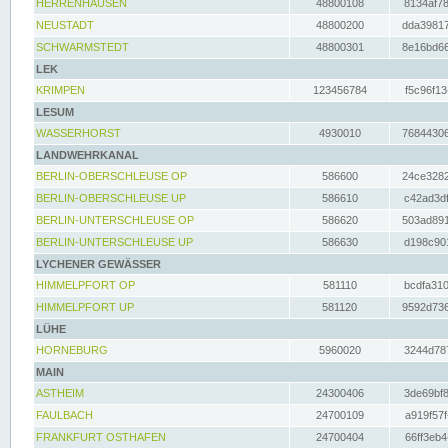
HERRENHAUSEN
48800108
8134af78
NEUSTADT
48800200
dda39817
SCHWARMSTEDT
48800301
8e16bd66
LEK
KRIMPEN
123456784
f5c96f13
LESUM
WASSERHORST
4930010
76844306
LANDWEHRKANAL
BERLIN-OBERSCHLEUSE OP
586600
24ce3282
BERLIN-OBERSCHLEUSE UP
586610
c42ad3df
BERLIN-UNTERSCHLEUSE OP
586620
503ad891
BERLIN-UNTERSCHLEUSE UP
586630
d198c901
LYCHENER GEWÄSSER
HIMMELPFORT OP
581110
bcdfa310
HIMMELPFORT UP
581120
9592d736
LÜHE
HORNEBURG
5960020
3244d787
MAIN
ASTHEIM
24300406
3de69bf8
FAULBACH
24700109
a919f57f
FRANKFURT OSTHAFEN
24700404
66ff3eb4