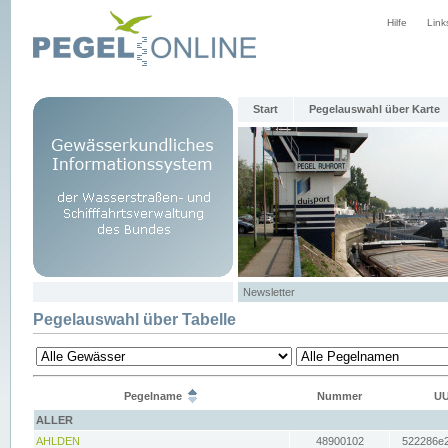
Hilfe
Link
Start
Pegelauswahl über Karte
Newsletter
Pegelauswahl über Tabelle
Pegelname
Nummer
UU
ALLER
AHLDEN
48900102
522286e2