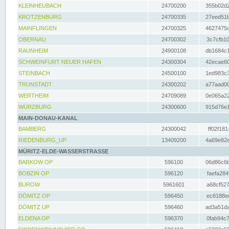
KLEINHEUBACH
24700200
355b02d2
KROTZENBURG
24700335
27eed51b
MAINFLINGEN
24700325
4627475d
OBERNAU
24700302
3c7cfb10
RAUNHEIM
24900108
db1684c1
SCHWEINFURT NEUER HAFEN
24300304
42ecae60
STEINBACH
24500100
1ed983c3
TRUNSTADT
24300202
a77aad00
WERTHEIM
24709089
0e065a22
WÜRZBURG
24300600
915d76e1
MAIN-DONAU-KANAL
BAMBERG
24300042
ff02f181
RIEDENBURG_UP
13409200
4a69e82e
MÜRITZ-ELDE-WASSERSTRASSE
BARKOW OP
596100
06d86c6b
BOBZIN OP
596120
faefa284
BUROW
5961601
a68cf527
DÖMITZ OP
596450
ec8188ee
DÖMITZ UP
596460
ad3a51da
ELDENA OP
596370
0fab94c7