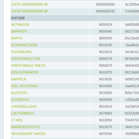
OSTE-SPERRWERK AP
9000000590
8c3295dc
OSTE-SPERRWERK BP
9000000532
7cb4566b
OSTSEE
ALTHAGEN
9650024
b8d05bf9
BARHÖFT
9650040
09227288
BARTH
9650030
00c33ed9
ECKERNFÖRDE
9610045
1faa9b2c
FLENSBURG
9610010
9e19c411
GREIFSWALD OIE
9690078
087b6386
GREIFSWALD-WIECK
9650073
6b53ef42
HEILIGENHAFEN
9610070
06219dd9
KAPPELN
9610035
b09f2243
KIEL-HOLTENAU
9610066
3ad4013f
KLOSTER
9670050
905e7328
KOSEROW
9690093
c0f33a36
LANGBALLIGAU
9610015
5a33bf14
LAUTERBACH
9670063
91922b9b
LT KIEL
9610050
736437d7
MARIENLEUCHTE
9610075
8effc15d
NEUENDORF HAFEN
9670046
492f85b8