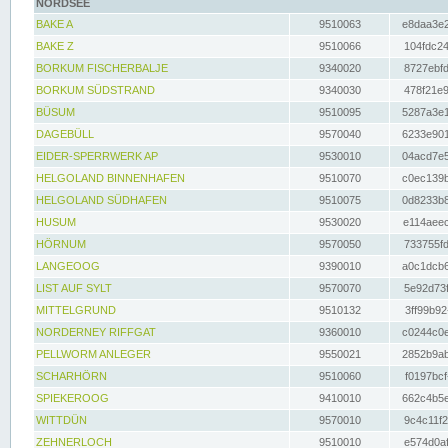
NORDSEE
BAKE A
9510063
e8daa3e2
BAKE Z
9510066
104fdc24
BORKUM FISCHERBALJE
9340020
8727ebfd
BORKUM SÜDSTRAND
9340030
478f21e9
BÜSUM
9510095
5287a3e1
DAGEBÜLL
9570040
6233e901
EIDER-SPERRWERK AP
9530010
04acd7e5
HELGOLAND BINNENHAFEN
9510070
c0ec139b
HELGOLAND SÜDHAFEN
9510075
0d8233b8
HUSUM
9530020
e114aeec
HÖRNUM
9570050
733755fd
LANGEOOG
9390010
a0c1dcb6
LIST AUF SYLT
9570070
5e92d73f
MITTELGRUND
9510132
3ff99b92
NORDERNEY RIFFGAT
9360010
c0244c0e
PELLWORM ANLEGER
9550021
2852b9ab
SCHARHÖRN
9510060
f0197bcf
SPIEKEROOG
9410010
662c4b5e
WITTDÜN
9570010
9c4c11f2
ZEHNERLOCH
9510010
e574d0af