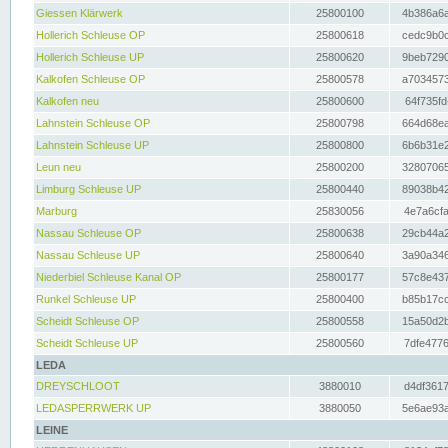
Giessen Klärwerk
25800100
4b386a6a
Hollerich Schleuse OP
25800618
cedc9b0c
Hollerich Schleuse UP
25800620
9beb7290
Kalkofen Schleuse OP
25800578
a7034573
Kalkofen neu
25800600
64f735fd
Lahnstein Schleuse OP
25800798
664d68ea
Lahnstein Schleuse UP
25800800
6b6b31e2
Leun neu
25800200
32807065
Limburg Schleuse UP
25800440
89038b42
Marburg
25830056
4e7a6cfa
Nassau Schleuse OP
25800638
29cb44a2
Nassau Schleuse UP
25800640
3a90a346
Niederbiel Schleuse Kanal OP
25800177
57c8e437
Runkel Schleuse UP
25800400
b85b17cc
Scheidt Schleuse OP
25800558
15a50d2b
Scheidt Schleuse UP
25800560
7dfe4776
LEDA
DREYSCHLOOT
3880010
d4df3617
LEDASPERRWERK UP
3880050
5e6ae93a
LEINE