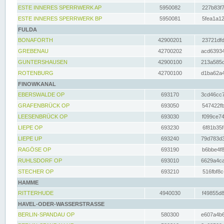
ESTE INNERES SPERRWERK AP
5950082
227b83f7
ESTE INNERES SPERRWERK BP
5950081
5fea1a12
FULDA
BONAFORTH
42900201
23721dfd
GREBENAU
42700202
acd63934
GUNTERSHAUSEN
42900100
213a585d
ROTENBURG
42700100
d1ba62a4
FINOWKANAL
EBERSWALDE OP
693170
3cd46cc7
GRAFENBRÜCK OP
693050
547422fb
LEESENBRÜCK OP
693030
f099ce74
LIEPE OP
693230
6f81b35f
LIEPE UP
693240
79d783d3
RAGÖSE OP
693190
b6bbe4f8
RUHLSDORF OP
693010
6629a4ca
STECHER OP
693210
516fbf8c
HAMME
RITTERHUDE
4940030
f49855d8
HAVEL-ODER-WASSERSTRASSE
BERLIN-SPANDAU OP
580300
e607a4b6