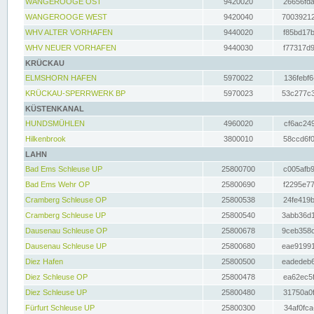
WANGEROOGE OST
9420020
26656fda
WANGEROOGE WEST
9420040
70039212
WHV ALTER VORHAFEN
9440020
f85bd17b
WHV NEUER VORHAFEN
9440030
f77317d9
KRÜCKAU
ELMSHORN HAFEN
5970022
136febf6
KRÜCKAU-SPERRWERK BP
5970023
53c277c3
KÜSTENKANAL
HUNDSMÜHLEN
4960020
cf6ac249
Hilkenbrook
3800010
58ccd6f0
LAHN
Bad Ems Schleuse UP
25800700
c005afb9
Bad Ems Wehr OP
25800690
f2295e77
Cramberg Schleuse OP
25800538
24fe419b
Cramberg Schleuse UP
25800540
3abb36d1
Dausenau Schleuse OP
25800678
9ceb358c
Dausenau Schleuse UP
25800680
eae91991
Diez Hafen
25800500
eadedeb6
Diez Schleuse OP
25800478
ea62ec5f
Diez Schleuse UP
25800480
31750a0f
Fürfurt Schleuse UP
25800300
34af0fca