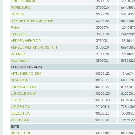
LINGEN-DARME
3500015
200363fc
PAPENBURG
3790010
ec4a598d
POGUM
3950020
5d1e4350
RHEINE UNTERSCHLEUSE
3390020
50a449ba
Rühle
3500070
15456f75
TERBORG
3910020
244cae8b
VERSEN WEHR OP
3730001
86f8dbab
VERSEN WEHRDURCHSTICH
3730010
6de43652
WEENER
3790020
aa6af4e6
Wachendorf
3500031
88698229
ELBESEITENKANAL
ARTLENBURG-ESK
90100122
7fec2f4f
BEVENSEN
90100112
b8997708
LÜNEBURG OW
90100121
c7364d1e
LÜNEBURG UW
90100120
d18033cd
OSLOSS
90100100
6c5b6422
UELZEN OW
90100111
728bd3e3
UELZEN UW
90100110
0d0082cf
WITTINGEN
90100101
9cf795ce
ESTE
BUXTEHUDE
5950080
8a08c920