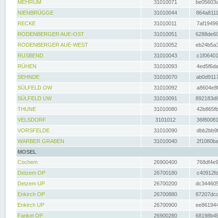
MEHRUM
31010071
be05603a
NIENBRÜGGE
31010044
864a8111
RECKE
31010011
7af19499
RODENBERGER AUE-OST
31010051
6288de60
RODENBERGER AUE-WEST
31010052
eb24b5a3
RUSBEND
31010043
c1f06401
RÜHEN
31010093
4ed5f6da
SEHNDE
31010070
ab0d9117
SÜLFELD OW
31010092
a8604e8f
SÜLFELD UW
31010091
892183d6
THUNE
31010080
42b865fb
VELSDORF
3101012
36f80081
VORSFELDE
31010090
dbb2bb9f
WARBER GRABEN
31010040
2f1080ba
MOSEL
Cochem
26900400
768df4e9
Detzem OP
26700180
c40912fd
Detzem UP
26700200
dc344605
Enkirch OP
26700880
87207dcd
Enkirch UP
26700900
ee861944
Fankel OP
26900280
68198b48