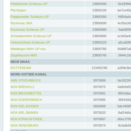
Pleidelsheim Schleuse UP
23800400
6e183f4b
Plochingen
23800100
be7ce40e
Poppenweiler Schleuse UP
23800300
f4854a4c
Rockenau SKA
23800690
4c00a166
Rockenau Schleuse UP
23800680
5ab4f00f
Schwabenheim Schleuse UP
23800800
ec9d3a4d
Untertürkheim Schleuse UP
23800220
a5ca02fb
Wieblingen Wehr UP neu
23800780
66d887a6
Ziegelhausen AMS
23800745
3944c1fd
NEUE MAAS
ROTTERDAM
123456786
a269e3be
NORD-OSTSEE-KANAL
AWK STROHBRÜCK
5970069
0e192297
NOK BREIHOLZ
5970075
4a904d59
NOK BRUNSBÜTTEL
5970091
85fc0dac
NOK DÜKERSWISCH
5970085
3954300d
NOK KIEL AUSSEN
5650068
6dc44585
NOK KIEL BINNEN
5979020
8af24d6a
NOK KÖNIGSFÖRDE
5970067
d0ec2790
NOK RENDSBURG
5970074
8c8afb56