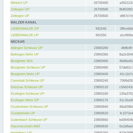
Wintrich UP
26700400
a392113c
Zeltingen OP
26700580
8b802863
Zeltingen UP
26700600
d867e7e9
MALZER KANAL
LIEBENWALDE OP
581540
3f8ceb6d
LIEBENWALDE UP
581550
a1cf60be
NECKAR
Aldingen Schleuse UP
23800280
dfdfb4ff
Beihingen Wehr UP
23800360
8a2e3048
Besigheim SKA
23800460
46d8ed02
Besigheim Schleuse UP
23800480
57db82c7
Besigheim Wehr UP
23800440
42c11b7a
Cannstatt Schleuse UP
23800240
7068d262
Deizisau Schleuse UP
23800120
c5b6243d
Esslingen Schleuse UP
23800180
130a3761
Esslingen Wehr OP
23800176
31c32a38
Feudenheim Schleuse UP
23800840
48a939b9
Gundelsheim UP
23800620
fc1072e4
Guttenbach Schleuse UP
23800660
bd36404b
Hassmersheim AMS
23800630
0e1b8ae0
Heidelberg UP
23800760
827b2685