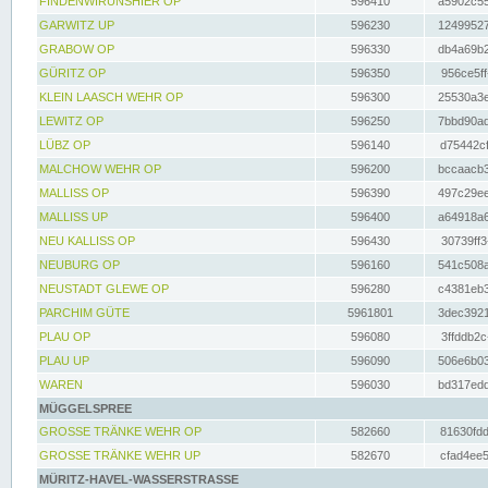
FINDENWIRUNSHIER OP
596410
a5902c55
GARWITZ UP
596230
12499527
GRABOW OP
596330
db4a69b2
GÜRITZ OP
596350
956ce5ff
KLEIN LAASCH WEHR OP
596300
25530a3e
LEWITZ OP
596250
7bbd90ad
LÜBZ OP
596140
d75442cf
MALCHOW WEHR OP
596200
bccaacb3
MALLISS OP
596390
497c29ee
MALLISS UP
596400
a64918a6
NEU KALLISS OP
596430
30739ff3
NEUBURG OP
596160
541c508a
NEUSTADT GLEWE OP
596280
c4381eb3
PARCHIM GÜTE
5961801
3dec3921
PLAU OP
596080
3ffddb2c
PLAU UP
596090
506e6b03
WAREN
596030
bd317edd
MÜGGELSPREE
GROSSE TRÄNKE WEHR OP
582660
81630fdd
GROSSE TRÄNKE WEHR UP
582670
cfad4ee5
MÜRITZ-HAVEL-WASSERSTRASSE