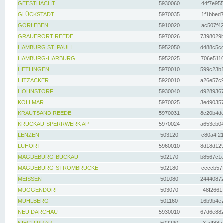
GEESTHACHT
5930060
44f7e955
GLÜCKSTADT
5970035
1f1bbed7
GORLEBEN
5910020
ac507f42
GRAUERORT REEDE
5970026
7398029b
HAMBURG ST. PAULI
5952050
d488c5cc
HAMBURG-HARBURG
5952025
706e5110
HETLINGEN
5970010
599c23b1
HITZACKER
5920010
a26e57c9
HOHNSTORF
5930040
d9289367
KOLLMAR
5970025
3ed90357
KRAUTSAND REEDE
5970031
8c20b4dc
KRÜCKAU-SPERRWERK AP
5970024
a653eb04
LENZEN
503120
c80a4f21
LÜHORT
5960010
8d18d129
MAGDEBURG-BUCKAU
502170
b8567c1e
MAGDEBURG-STROMBRÜCKE
502180
ccccb57f
MEISSEN
501080
24440872
MÜGGENDORF
503070
48f2661f
MÜHLBERG
501160
16b9b4e7
NEU DARCHAU
5930010
67d6e882
NIEGRIPP AP
502240
3adf88fd