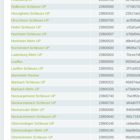
Heilbronn Schleuse UP
23800560
f77df170
Hessigheim Schleuse UP
23800420
23517de9
Hirschhorn Schleuse UP
23800700
acf505dd
Hofen Schleuse UP
23800260
cf2af1a4
Horkheim Schleuse UP
23800557
b76bf04c
Horkheim Wehr UP
23800520
d9b441a5
Kochendorf Schleuse UP
23800600
8f695e71
Ladenburg Wehr UP
23800820
70cee7df
Lauffen
23800500
8559d1a0
Lauffen Schleuse UP
23800501
2f7cb553
Mannheim Neckar
23800900
25582d3f
Marbach Schleuse UP
23800322
456974a8
Marbach Wehr UP
23800320
a73a9cb4
Neckargemünd Schleuse UP
23800740
7be3ff2e
Neckarsteinach Schleuse UP
23800720
d64d07f7
Neckarsulm Wehr UP
23800580
845944f8
Neckarzimmern Schleuse UP
23800640
f00c7183
Oberesslingen Schleuse UP
23800145
cbfae6bc
Oberesslingen Wehr UP
23800140
9de0843a
Obertürkheim Schleuse UP
23800200
80e002d8