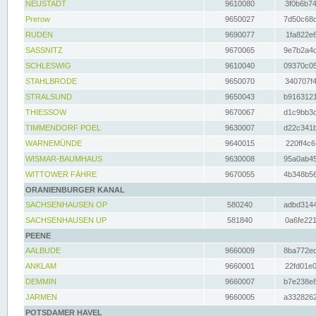
NEUSTADT
9610080
3f0b6b74
Prerow
9650027
7d50c68c
RUDEN
9690077
1fa822e6
SASSNITZ
9670065
9e7b2a4d
SCHLESWIG
9610040
09370c05
STAHLBRODE
9650070
340707f4
STRALSUND
9650043
b9163121
THIESSOW
9670067
d1c9bb3c
TIMMENDORF POEL
9630007
d22c341b
WARNEMÜNDE
9640015
220ff4c6
WISMAR-BAUMHAUS
9630008
95a0ab45
WITTOWER FÄHRE
9670055
4b348b56
ORANIENBURGER KANAL
SACHSENHAUSEN OP
580240
adbd3144
SACHSENHAUSEN UP
581840
0a6fe221
PEENE
AALBUDE
9660009
8ba772ed
ANKLAM
9660001
22fd01e0
DEMMIN
9660007
b7e238e8
JARMEN
9660005
a3328262
POTSDAMER HAVEL