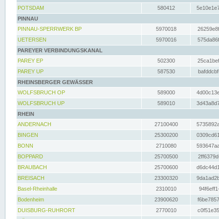
POTSDAM
580412
5e10e1e7
PINNAU
PINNAU-SPERRWERK BP
5970018
26259e8f
UETERSEN
5970016
575da86f
PAREYER VERBINDUNGSKANAL
PAREY EP
502300
25ca1bef
PAREY UP
587530
bafddcbf
RHEINSBERGER GEWÄSSER
WOLFSBRUCH OP
589000
4d00c13e
WOLFSBRUCH UP
589010
3d43a8d7
RHEIN
ANDERNACH
27100400
5735892a
BINGEN
25300200
0309cd61
BONN
2710080
593647aa
BOPPARD
25700500
2ff6379d
BRAUBACH
25700600
d6dc44d1
BREISACH
23300320
9da1ad2b
Basel-Rheinhalle
2310010
94f6eff1
Bodenheim
23900620
f6be7857
DUISBURG-RUHRORT
2770010
c0f51e35