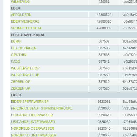
WILHERING
420061
aec23fd6
EDER
AFFOLDERN
42800502
ab9d5a42
EDERTALSPERRE
42800310
c6e9f744
SCHMITTLOTHEIM
42800309
d2155fa6
ELBE-HAVEL-KANAL
BURG
587507
831ad501
DETERSHAGEN
587505
a7b1eda9
GENTHIN
587535
e9e7f20c
KADE
587541
e4f29379
WUSTERWITZ OP
587540
c6a12d34
WUSTERWITZ UP
587550
3bfcf759
ZERBEN OP
587510
64c37072
ZERBEN UP
587520
532d8718
EIDER
EIDER-SPERRWERK BP
9520081
8ac85e6c
FRIEDRICHSTADT STRASSENBRÜCKE
9520060
721313e7
LEXFÄHRE OBERWASSER
9520020
86c5688f
LEXFÄHRE UNTERWASSER
9520030
7f01fbd8
NORDFELD OBERWASSER
9520040
61394669
NORDFELD UNTERWASSER
9520050
cb93548e