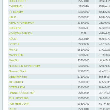
DÜSSELDORF
2750010
8f7e5f92
EMMERICH
2790020
9598e4cb
IFFEZHEIM
23500600
b02be240
KAUB
25700100
1d26e504
KEHL-KRONENHOF
23300900
23af9b02
KOBLENZ
25900700
4c7d796a
KONSTANZ-RHEIN
3329
e020e651
KÖLN
2730010
a6ee8177
LOBITH
2790050
efe13a3d
MAINZ
25100100
a37a9aa3
MANNHEIM
23700700
57090802
MAXAU
23700200
b6c6d5c8
NIERSTEIN-OPPENHEIM
23900600
d28e7ed1
Neuwied Stadt
27100370
dc407f1e
OBERWINTER
27100700
b45359df
OESTRICH
25100300
665be0fe
OTTENHEIM
23300800
787e5d63
PANNERDENSE KOP
2790060
3046493f
PHILIPPSBURG
23700500
88e972e1
PLITTERSDORF
23500700
6b774802
REES
2790010
2f025389