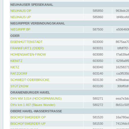
NEUHAUSER SPEISEKANAL
NEUHAUS OP
585850
963bdc26
NEUHAUS UP
585860
bf48cefd
NIEGRIPPER VERBINDUNGSKANAL
NIEGRIPP BP
587500
e506460f
ODER
EISENHÜTTENSTADT
603000
8675aa70
FRANKFURT1 (ODER)
603031
bffdf7f2
HOHENSAATEN-FINOW
603080
f7a639a4
KIENITZ
603050
6298a8f9
KIETZ
603040
16258271
RATZDORF
603140
ca3f535b
SCHWEDT-ODERBRÜCKE
603130
e28babaa
STÜTZKOW
603100
30bff0df
ORANIENBURGER HAVEL
OHV KM 3.014 (HOCHSPANNUNG)
580271
eea7e3dc
OHv km 1.467 (Blaues Wunder)
580272
8b51c505
OBERE HAVEL-WASSERSTRASSE
BISCHOFSWERDER OP
581520
16a780aa
BISCHOFSWERDER UP
581530
74134dc6