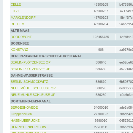
CELLE
48300105
b475386c
EITZE
48900237
47174d8f
MARKLENDORF
48700103
8b4f9f7c
RETHEM
48900204
5aaed954
ALTE MAAS
DORDRECHT
123456785
6c6f84c2
BODENSEE
KONSTANZ
906
aa9179c1
BERLIN-SPANDAUER-SCHIFFFAHRTSKANAL
BERLIN-PLÖTZENSEE OP
586640
ee52ce62
BERLIN-PLÖTZENSEE UP
586650
45721a68
DAHME-WASSERSTRASSE
BERLIN-SCHMÖCKWITZ
586810
6b595707
NEUE MÜHLE SCHLEUSE OP
586270
0e0dbcc9
NEUE MÜHLE SCHLEUSE UP
586280
c9a6c3bf
DORTMUND-EMS-KANAL
BERGESHÖVEDE
34000010
ade3a084
Groppenbruch
27700122
7bbdb421
HASEHUBBRÜCKE
3690010
04572010
HENRICHENBURG OW
27700111
70bee932