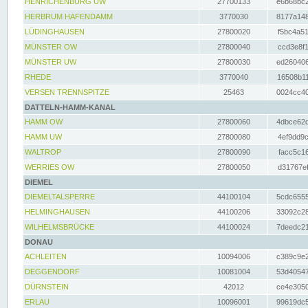
HENRICHENBURG UW
27700133
e6b68bc2
HERBRUM HAFENDAMM
3770030
8177a148
LÜDINGHAUSEN
27800020
f5bc4a51
MÜNSTER OW
27800040
ccd3e8f1
MÜNSTER UW
27800030
ed260406
RHEDE
3770040
16508b11
VERSEN TRENNSPITZE
25463
0024cc40
DATTELN-HAMM-KANAL
HAMM OW
27800060
4dbce62d
HAMM UW
27800080
4ef9dd9c
WALTROP
27800090
facc5c16
WERRIES OW
27800050
d31767ef
DIEMEL
DIEMELTALSPERRE
44100104
5cdc6555
HELMINGHAUSEN
44100206
33092c28
WILHELMSBRÜCKE
44100024
7deedc21
DONAU
ACHLEITEN
10094006
c389c9e2
DEGGENDORF
10081004
53d40547
DÜRNSTEIN
42012
ce4e3050
ERLAU
10096001
99619dc5