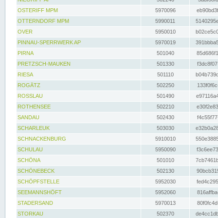
OSTERIFF MPM
5970096
eb90bd3f
OTTERNDORF MPM
5990011
5140295e
OVER
5950010
b02ce5c0
PINNAU-SPERRWERK AP
5970019
391bbba5
PIRNA
501040
85d686f1
PRETZSCH-MAUKEN
501330
f3dc8f07
RIESA
501110
b04b739d
ROGÄTZ
502250
133f0f6c
ROSSLAU
501490
e97116a4
ROTHENSEE
502210
e30f2e83
SANDAU
502430
f4c55f77
SCHARLEUK
503030
e32b0a28
SCHNACKENBURG
5910010
550e3885
SCHULAU
5950090
f3c6ee73
SCHÖNA
501010
7cb7461b
SCHÖNEBECK
502130
90bcb315
SCHÖPFSTELLE
5952030
fed4c295
SEEMANNSHÖFT
5952060
816affba
STADERSAND
5970013
80f0fc4d
STORKAU
502370
de4cc1db