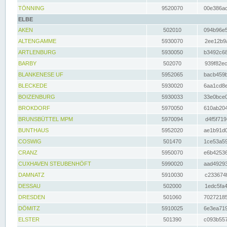
TÖNNING
9520070
00e386ac
ELBE
AKEN
502010
094b96e5
ALTENGAMME
5930070
2ee12b9a
ARTLENBURG
5930050
b3492c68
BARBY
502070
939f82ec
BLANKENESE UF
5952065
bacb459b
BLECKEDE
5930020
6aa1cd8e
BOIZENBURG
5930033
33e0bce0
BROKDORF
5970050
610ab204
BRUNSBÜTTEL MPM
5970094
d4f5f719
BUNTHAUS
5952020
ae1b91d0
COSWIG
501470
1ce53a59
CRANZ
5950070
e6b42536
CUXHAVEN STEUBENHÖFT
5990020
aad49293
DAMNATZ
5910030
c233674f
DESSAU
502000
1edc5fa4
DRESDEN
501060
70272185
DÖMITZ
5910025
6e3ea719
ELSTER
501390
c093b557