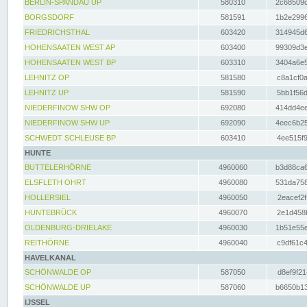
BERLIN-SPANDAU UP
580310
2c68509c
BORGSDORF
581591
1b2e2996
FRIEDRICHSTHAL
603420
314945d6
HOHENSAATEN WEST AP
603400
99309d3e
HOHENSAATEN WEST BP
603310
3404a6e5
LEHNITZ OP
581580
c8a1cf0a
LEHNITZ UP
581590
5bb1f56d
NIEDERFINOW SHW OP
692080
414dd4ee
NIEDERFINOW SHW UP
692090
4eec6b25
SCHWEDT SCHLEUSE BP
603410
4ee515f9
HUNTE
BUTTELERHÖRNE
4960060
b3d88ca6
ELSFLETH OHRT
4960080
531da758
HOLLERSIEL
4960050
2eacef2f
HUNTEBRÜCK
4960070
2e1d458b
OLDENBURG-DRIELAKE
4960030
1b51e55e
REITHÖRNE
4960040
c9df61c4
HAVELKANAL
SCHÖNWALDE OP
587050
d8ef9f21
SCHÖNWALDE UP
587060
b6650b13
IJSSEL