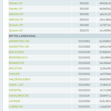
Diemitz OP
581020
d6426c42
Diemitz UP
581030
6b3b55e2
MIROW OP
581000
ab13c115
MIROW UP
581010
19cc3b9a
Strasen OP
581060
117877ec
Strasen UP
581070
2cc40997
MITTELLANDKANAL
ANDERTEN OW
31010061
bc20d819
ANDERTEN UW
31010060
dd41a7d6
BAD ESSEN
31010030
6760b547
BERENBUSCH
31010042
d2c8f60e
BRAMSCHE
31010020
bec8a6a5
BROXTEN
31010032
1125a391
HAHLEN
31010041
ac970eb0
HALDENSLEBEN
3101013
90d92801
HANN. LIST
31010062
27dfd137
HÖRSTEL
31010010
6c7c180f
KANALBRÜCKE
3101018
32b997c2
LOHNDE
31010050
516c4814
LÜBBECKE
31010031
c2aa9164