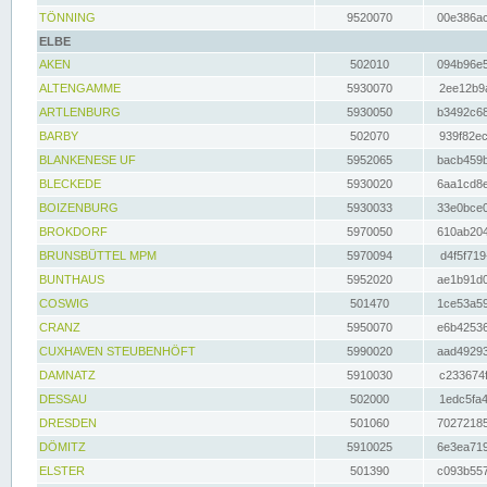
TÖNNING
9520070
00e386ac
ELBE
AKEN
502010
094b96e5
ALTENGAMME
5930070
2ee12b9a
ARTLENBURG
5930050
b3492c68
BARBY
502070
939f82ec
BLANKENESE UF
5952065
bacb459b
BLECKEDE
5930020
6aa1cd8e
BOIZENBURG
5930033
33e0bce0
BROKDORF
5970050
610ab204
BRUNSBÜTTEL MPM
5970094
d4f5f719
BUNTHAUS
5952020
ae1b91d0
COSWIG
501470
1ce53a59
CRANZ
5950070
e6b42536
CUXHAVEN STEUBENHÖFT
5990020
aad49293
DAMNATZ
5910030
c233674f
DESSAU
502000
1edc5fa4
DRESDEN
501060
70272185
DÖMITZ
5910025
6e3ea719
ELSTER
501390
c093b557