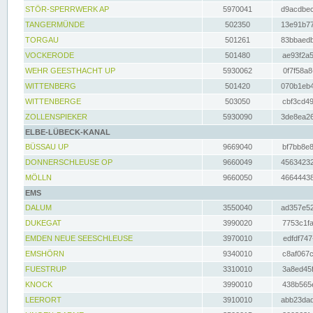
STÖR-SPERRWERK AP
5970041
d9acdbec
TANGERMÜNDE
502350
13e91b77
TORGAU
501261
83bbaedb
VOCKERODE
501480
ae93f2a5
WEHR GEESTHACHT UP
5930062
0f7f58a8
WITTENBERG
501420
070b1eb4
WITTENBERGE
503050
cbf3cd49
ZOLLENSPIEKER
5930090
3de8ea26
ELBE-LÜBECK-KANAL
BÜSSAU UP
9669040
bf7bb8e8
DONNERSCHLEUSE OP
9660049
45634232
MÖLLN
9660050
46644438
EMS
DALUM
3550040
ad357e52
DUKEGAT
3990020
7753c1fa
EMDEN NEUE SEESCHLEUSE
3970010
edfdf747
EMSHÖRN
9340010
c8af067c
FUESTRUP
3310010
3a8ed45f
KNOCK
3990010
438b565e
LEERORT
3910010
abb23dad