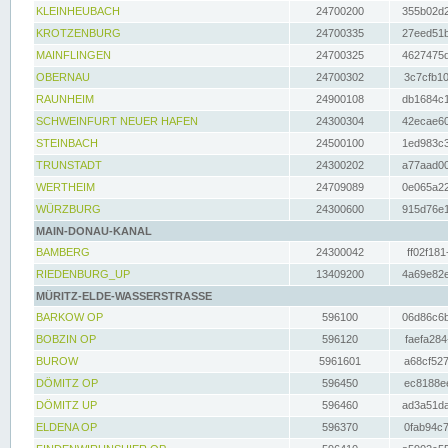
KLEINHEUBACH
24700200
355b02d2
KROTZENBURG
24700335
27eed51b
MAINFLINGEN
24700325
4627475d
OBERNAU
24700302
3c7cfb10
RAUNHEIM
24900108
db1684c1
SCHWEINFURT NEUER HAFEN
24300304
42ecae60
STEINBACH
24500100
1ed983c3
TRUNSTADT
24300202
a77aad00
WERTHEIM
24709089
0e065a22
WÜRZBURG
24300600
915d76e1
MAIN-DONAU-KANAL
BAMBERG
24300042
ff02f181
RIEDENBURG_UP
13409200
4a69e82e
MÜRITZ-ELDE-WASSERSTRASSE
BARKOW OP
596100
06d86c6b
BOBZIN OP
596120
faefa284
BUROW
5961601
a68cf527
DÖMITZ OP
596450
ec8188ee
DÖMITZ UP
596460
ad3a51da
ELDENA OP
596370
0fab94c7