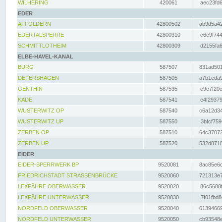
WILHERING
420061
aec23fd6
EDER
AFFOLDERN
42800502
ab9d5a42
EDERTALSPERRE
42800310
c6e9f744
SCHMITTLOTHEIM
42800309
d2155fa6
ELBE-HAVEL-KANAL
BURG
587507
831ad501
DETERSHAGEN
587505
a7b1eda9
GENTHIN
587535
e9e7f20c
KADE
587541
e4f29379
WUSTERWITZ OP
587540
c6a12d34
WUSTERWITZ UP
587550
3bfcf759
ZERBEN OP
587510
64c37072
ZERBEN UP
587520
532d8718
EIDER
EIDER-SPERRWERK BP
9520081
8ac85e6c
FRIEDRICHSTADT STRASSENBRÜCKE
9520060
721313e7
LEXFÄHRE OBERWASSER
9520020
86c5688f
LEXFÄHRE UNTERWASSER
9520030
7f01fbd8
NORDFELD OBERWASSER
9520040
61394669
NORDFELD UNTERWASSER
9520050
cb93548e