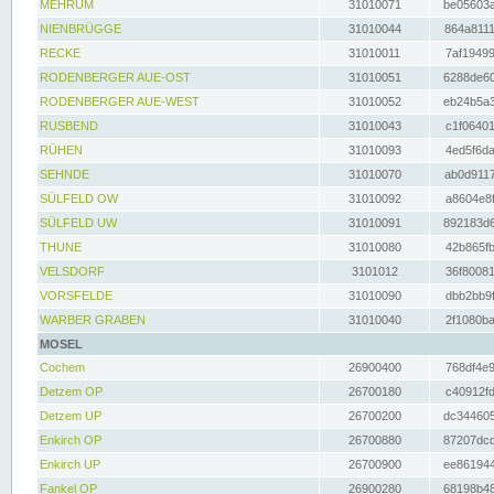
MEHRUM
31010071
be05603a
NIENBRÜGGE
31010044
864a8111
RECKE
31010011
7af19499
RODENBERGER AUE-OST
31010051
6288de60
RODENBERGER AUE-WEST
31010052
eb24b5a3
RUSBEND
31010043
c1f06401
RÜHEN
31010093
4ed5f6da
SEHNDE
31010070
ab0d9117
SÜLFELD OW
31010092
a8604e8f
SÜLFELD UW
31010091
892183d6
THUNE
31010080
42b865fb
VELSDORF
3101012
36f80081
VORSFELDE
31010090
dbb2bb9f
WARBER GRABEN
31010040
2f1080ba
MOSEL
Cochem
26900400
768df4e9
Detzem OP
26700180
c40912fd
Detzem UP
26700200
dc344605
Enkirch OP
26700880
87207dcd
Enkirch UP
26700900
ee861944
Fankel OP
26900280
68198b48