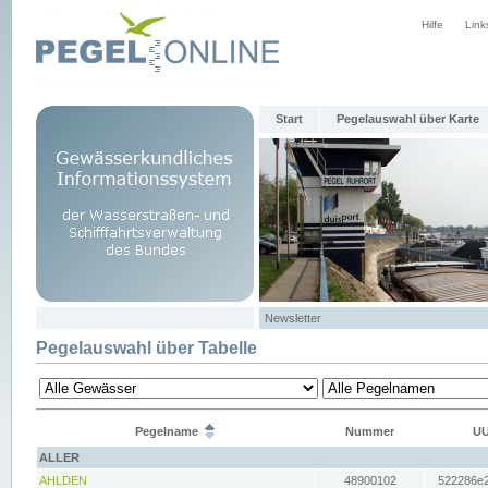
Hilfe
Link
Start
Pegelauswahl über Karte
Newsletter
Pegelauswahl über Tabelle
Pegelname
Nummer
UU
ALLER
AHLDEN
48900102
522286e2