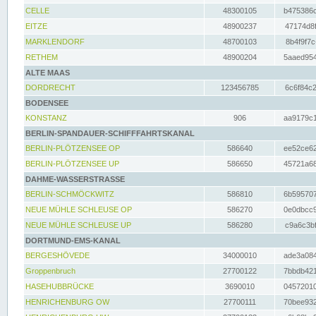
CELLE
48300105
b475386c
EITZE
48900237
47174d8f
MARKLENDORF
48700103
8b4f9f7c
RETHEM
48900204
5aaed954
ALTE MAAS
DORDRECHT
123456785
6c6f84c2
BODENSEE
KONSTANZ
906
aa9179c1
BERLIN-SPANDAUER-SCHIFFFAHRTSKANAL
BERLIN-PLÖTZENSEE OP
586640
ee52ce62
BERLIN-PLÖTZENSEE UP
586650
45721a68
DAHME-WASSERSTRASSE
BERLIN-SCHMÖCKWITZ
586810
6b595707
NEUE MÜHLE SCHLEUSE OP
586270
0e0dbcc9
NEUE MÜHLE SCHLEUSE UP
586280
c9a6c3bf
DORTMUND-EMS-KANAL
BERGESHÖVEDE
34000010
ade3a084
Groppenbruch
27700122
7bbdb421
HASEHUBBRÜCKE
3690010
04572010
HENRICHENBURG OW
27700111
70bee932