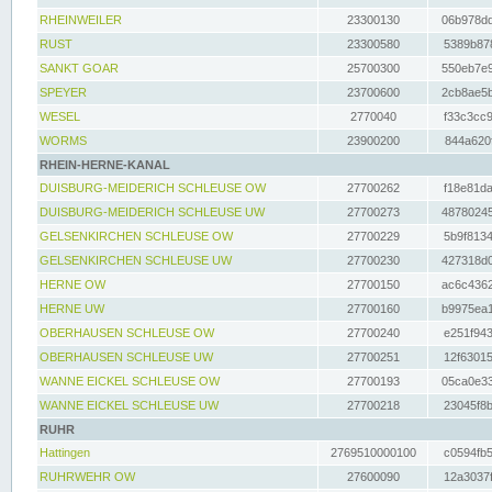
RHEINWEILER
23300130
06b978dd
RUST
23300580
5389b878
SANKT GOAR
25700300
550eb7e9
SPEYER
23700600
2cb8ae5b
WESEL
2770040
f33c3cc9
WORMS
23900200
844a620f
RHEIN-HERNE-KANAL
DUISBURG-MEIDERICH SCHLEUSE OW
27700262
f18e81da
DUISBURG-MEIDERICH SCHLEUSE UW
27700273
48780245
GELSENKIRCHEN SCHLEUSE OW
27700229
5b9f8134
GELSENKIRCHEN SCHLEUSE UW
27700230
427318d0
HERNE OW
27700150
ac6c4362
HERNE UW
27700160
b9975ea1
OBERHAUSEN SCHLEUSE OW
27700240
e251f943
OBERHAUSEN SCHLEUSE UW
27700251
12f63015
WANNE EICKEL SCHLEUSE OW
27700193
05ca0e33
WANNE EICKEL SCHLEUSE UW
27700218
23045f8b
RUHR
Hattingen
2769510000100
c0594fb5
RUHRWEHR OW
27600090
12a3037f