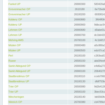
Fankel UP
26900300
583420a8
Grevenmacher OP
2610180
6e72bebf
Grevenmacher UP
26100200
69308142
Koblenz OP
26900880
3f64ff08
Koblenz UP
26900900
9dbcac54
Lehmen OP
26900680
d0abe01a
Lehmen UP
26900700
dc1bb420
Mehring AMS
26700100
4c1b6f17
Müden OP
26900480
a5c880a3
Müden UP
26900500
edc67ca3
Perl
26100100
c263ea53
Ruwer
26500150
abd34ee6
Sankt Aldegund OP
26900080
e4d6a271
Sankt Aldegund UP
26900100
20640279
Stadtbredimus OP
26100110
cceb7060
Stadtbredimus UP
26100130
dfdf753b
Trier OP
26500080
9d2b4126
Trier UP
26500100
3bec53ca
Wincheringen
26100140
bb5560fc
Wintrich OP
26700380
cb4789e4