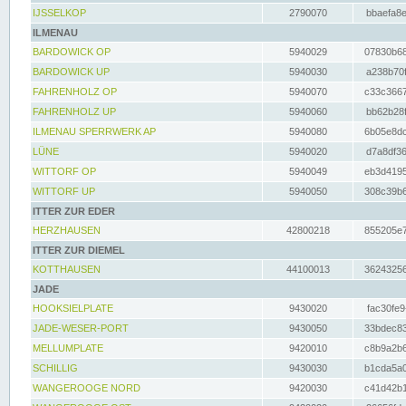
IJSSELKOP
2790070
bbaefa8e
ILMENAU
BARDOWICK OP
5940029
07830b68
BARDOWICK UP
5940030
a238b70f
FAHRENHOLZ OP
5940070
c33c3667
FAHRENHOLZ UP
5940060
bb62b28f
ILMENAU SPERRWERK AP
5940080
6b05e8dc
LÜNE
5940020
d7a8df36
WITTORF OP
5940049
eb3d4195
WITTORF UP
5940050
308c39b6
ITTER ZUR EDER
HERZHAUSEN
42800218
855205e7
ITTER ZUR DIEMEL
KOTTHAUSEN
44100013
36243256
JADE
HOOKSIELPLATE
9430020
fac30fe9
JADE-WESER-PORT
9430050
33bdec83
MELLUMPLATE
9420010
c8b9a2b6
SCHILLIG
9430030
b1cda5a0
WANGEROOGE NORD
9420030
c41d42b1