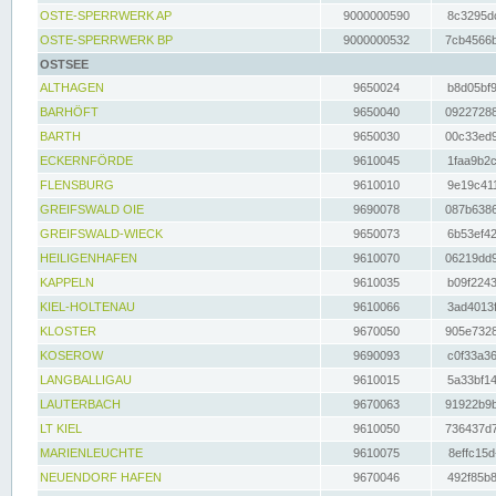
OSTE-SPERRWERK AP
9000000590
8c3295dc
OSTE-SPERRWERK BP
9000000532
7cb4566b
OSTSEE
ALTHAGEN
9650024
b8d05bf9
BARHÖFT
9650040
09227288
BARTH
9650030
00c33ed9
ECKERNFÖRDE
9610045
1faa9b2c
FLENSBURG
9610010
9e19c411
GREIFSWALD OIE
9690078
087b6386
GREIFSWALD-WIECK
9650073
6b53ef42
HEILIGENHAFEN
9610070
06219dd9
KAPPELN
9610035
b09f2243
KIEL-HOLTENAU
9610066
3ad4013f
KLOSTER
9670050
905e7328
KOSEROW
9690093
c0f33a36
LANGBALLIGAU
9610015
5a33bf14
LAUTERBACH
9670063
91922b9b
LT KIEL
9610050
736437d7
MARIENLEUCHTE
9610075
8effc15d
NEUENDORF HAFEN
9670046
492f85b8