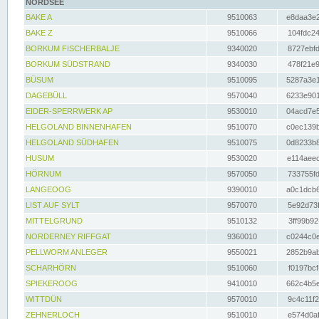
NORDSEE
BAKE A
9510063
e8daa3e2
BAKE Z
9510066
104fdc24
BORKUM FISCHERBALJE
9340020
8727ebfd
BORKUM SÜDSTRAND
9340030
478f21e9
BÜSUM
9510095
5287a3e1
DAGEBÜLL
9570040
6233e901
EIDER-SPERRWERK AP
9530010
04acd7e5
HELGOLAND BINNENHAFEN
9510070
c0ec139b
HELGOLAND SÜDHAFEN
9510075
0d8233b8
HUSUM
9530020
e114aeec
HÖRNUM
9570050
733755fd
LANGEOOG
9390010
a0c1dcb6
LIST AUF SYLT
9570070
5e92d73f
MITTELGRUND
9510132
3ff99b92
NORDERNEY RIFFGAT
9360010
c0244c0e
PELLWORM ANLEGER
9550021
2852b9ab
SCHARHÖRN
9510060
f0197bcf
SPIEKEROOG
9410010
662c4b5e
WITTDÜN
9570010
9c4c11f2
ZEHNERLOCH
9510010
e574d0af