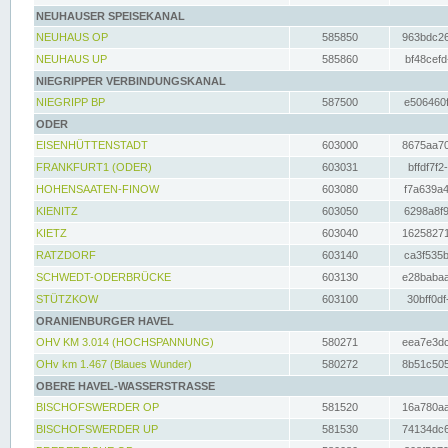
NEUHAUSER SPEISEKANAL
NEUHAUS OP
585850
963bdc26
NEUHAUS UP
585860
bf48cefd
NIEGRIPPER VERBINDUNGSKANAL
NIEGRIPP BP
587500
e506460f
ODER
EISENHÜTTENSTADT
603000
8675aa70
FRANKFURT1 (ODER)
603031
bffdf7f2
HOHENSAATEN-FINOW
603080
f7a639a4
KIENITZ
603050
6298a8f9
KIETZ
603040
16258271
RATZDORF
603140
ca3f535b
SCHWEDT-ODERBRÜCKE
603130
e28babaa
STÜTZKOW
603100
30bff0df
ORANIENBURGER HAVEL
OHV KM 3.014 (HOCHSPANNUNG)
580271
eea7e3dc
OHv km 1.467 (Blaues Wunder)
580272
8b51c505
OBERE HAVEL-WASSERSTRASSE
BISCHOFSWERDER OP
581520
16a780aa
BISCHOFSWERDER UP
581530
74134dc6