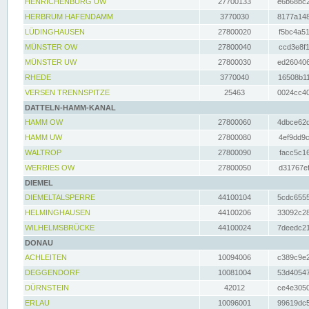
HENRICHENBURG UW
27700133
e6b68bc2
HERBRUM HAFENDAMM
3770030
8177a148
LÜDINGHAUSEN
27800020
f5bc4a51
MÜNSTER OW
27800040
ccd3e8f1
MÜNSTER UW
27800030
ed260406
RHEDE
3770040
16508b11
VERSEN TRENNSPITZE
25463
0024cc40
DATTELN-HAMM-KANAL
HAMM OW
27800060
4dbce62d
HAMM UW
27800080
4ef9dd9c
WALTROP
27800090
facc5c16
WERRIES OW
27800050
d31767ef
DIEMEL
DIEMELTALSPERRE
44100104
5cdc6555
HELMINGHAUSEN
44100206
33092c28
WILHELMSBRÜCKE
44100024
7deedc21
DONAU
ACHLEITEN
10094006
c389c9e2
DEGGENDORF
10081004
53d40547
DÜRNSTEIN
42012
ce4e3050
ERLAU
10096001
99619dc5