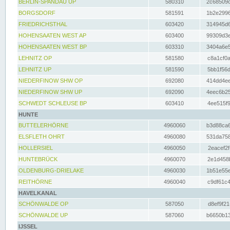
BERLIN-SPANDAU UP
580310
2c68509c
BORGSDORF
581591
1b2e2996
FRIEDRICHSTHAL
603420
314945d6
HOHENSAATEN WEST AP
603400
99309d3e
HOHENSAATEN WEST BP
603310
3404a6e5
LEHNITZ OP
581580
c8a1cf0a
LEHNITZ UP
581590
5bb1f56d
NIEDERFINOW SHW OP
692080
414dd4ee
NIEDERFINOW SHW UP
692090
4eec6b25
SCHWEDT SCHLEUSE BP
603410
4ee515f9
HUNTE
BUTTELERHÖRNE
4960060
b3d88ca6
ELSFLETH OHRT
4960080
531da758
HOLLERSIEL
4960050
2eacef2f
HUNTEBRÜCK
4960070
2e1d458b
OLDENBURG-DRIELAKE
4960030
1b51e55e
REITHÖRNE
4960040
c9df61c4
HAVELKANAL
SCHÖNWALDE OP
587050
d8ef9f21
SCHÖNWALDE UP
587060
b6650b13
IJSSEL