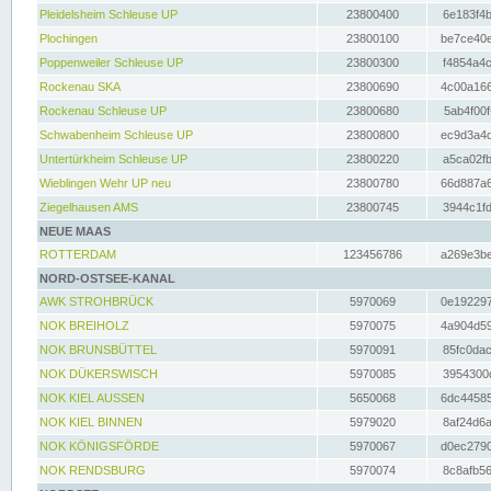
Pleidelsheim Schleuse UP
23800400
6e183f4b
Plochingen
23800100
be7ce40e
Poppenweiler Schleuse UP
23800300
f4854a4c
Rockenau SKA
23800690
4c00a166
Rockenau Schleuse UP
23800680
5ab4f00f
Schwabenheim Schleuse UP
23800800
ec9d3a4d
Untertürkheim Schleuse UP
23800220
a5ca02fb
Wieblingen Wehr UP neu
23800780
66d887a6
Ziegelhausen AMS
23800745
3944c1fd
NEUE MAAS
ROTTERDAM
123456786
a269e3be
NORD-OSTSEE-KANAL
AWK STROHBRÜCK
5970069
0e192297
NOK BREIHOLZ
5970075
4a904d59
NOK BRUNSBÜTTEL
5970091
85fc0dac
NOK DÜKERSWISCH
5970085
3954300d
NOK KIEL AUSSEN
5650068
6dc44585
NOK KIEL BINNEN
5979020
8af24d6a
NOK KÖNIGSFÖRDE
5970067
d0ec2790
NOK RENDSBURG
5970074
8c8afb56