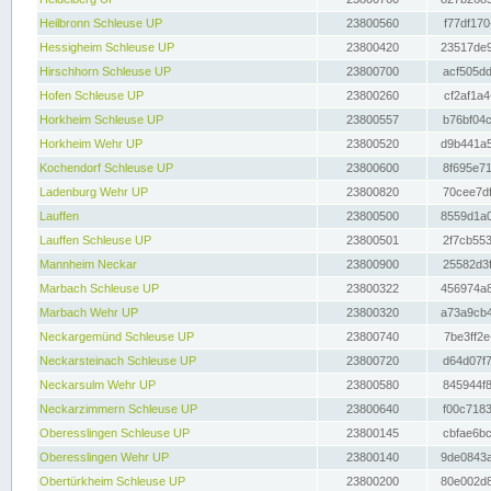
Heilbronn Schleuse UP
23800560
f77df170
Hessigheim Schleuse UP
23800420
23517de9
Hirschhorn Schleuse UP
23800700
acf505dd
Hofen Schleuse UP
23800260
cf2af1a4
Horkheim Schleuse UP
23800557
b76bf04c
Horkheim Wehr UP
23800520
d9b441a5
Kochendorf Schleuse UP
23800600
8f695e71
Ladenburg Wehr UP
23800820
70cee7df
Lauffen
23800500
8559d1a0
Lauffen Schleuse UP
23800501
2f7cb553
Mannheim Neckar
23800900
25582d3f
Marbach Schleuse UP
23800322
456974a8
Marbach Wehr UP
23800320
a73a9cb4
Neckargemünd Schleuse UP
23800740
7be3ff2e
Neckarsteinach Schleuse UP
23800720
d64d07f7
Neckarsulm Wehr UP
23800580
845944f8
Neckarzimmern Schleuse UP
23800640
f00c7183
Oberesslingen Schleuse UP
23800145
cbfae6bc
Oberesslingen Wehr UP
23800140
9de0843a
Obertürkheim Schleuse UP
23800200
80e002d8