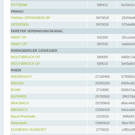
POTSDAM
580412
5e10e1e7
PINNAU
PINNAU-SPERRWERK BP
5970018
26259e8f
UETERSEN
5970016
575da86f
PAREYER VERBINDUNGSKANAL
PAREY EP
502300
25ca1bef
PAREY UP
587530
bafddcbf
RHEINSBERGER GEWÄSSER
WOLFSBRUCH OP
589000
4d00c13e
WOLFSBRUCH UP
589010
3d43a8d7
RHEIN
ANDERNACH
27100400
5735892a
BINGEN
25300200
0309cd61
BONN
2710080
593647aa
BOPPARD
25700500
2ff6379d
BRAUBACH
25700600
d6dc44d1
BREISACH
23300320
9da1ad2b
Basel-Rheinhalle
2310010
94f6eff1
Bodenheim
23900620
f6be7857
DUISBURG-RUHRORT
2770010
c0f51e35