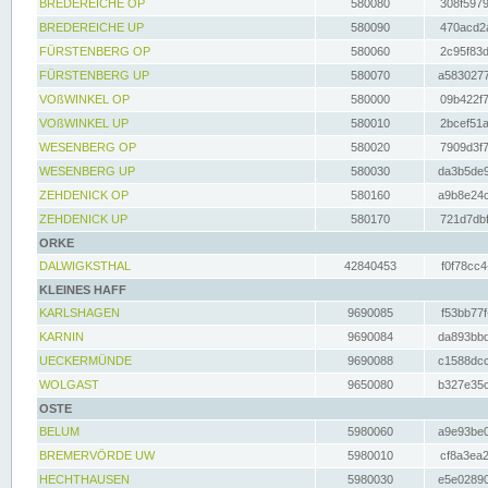
BREDEREICHE OP
580080
308f5979
BREDEREICHE UP
580090
470acd2a
FÜRSTENBERG OP
580060
2c95f83d
FÜRSTENBERG UP
580070
a5830277
VOßWINKEL OP
580000
09b422f7
VOßWINKEL UP
580010
2bcef51a
WESENBERG OP
580020
7909d3f7
WESENBERG UP
580030
da3b5de9
ZEHDENICK OP
580160
a9b8e24c
ZEHDENICK UP
580170
721d7dbf
ORKE
DALWIGKSTHAL
42840453
f0f78cc4
KLEINES HAFF
KARLSHAGEN
9690085
f53bb77f
KARNIN
9690084
da893bbd
UECKERMÜNDE
9690088
c1588dcc
WOLGAST
9650080
b327e35c
OSTE
BELUM
5980060
a9e93be0
BREMERVÖRDE UW
5980010
cf8a3ea2
HECHTHAUSEN
5980030
e5e02890