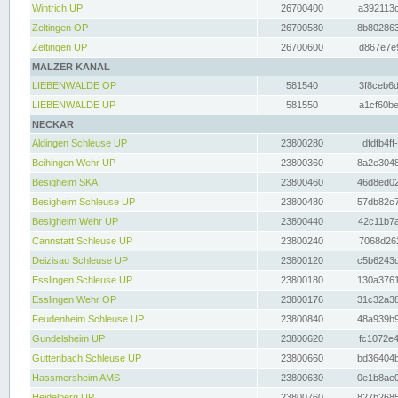
Wintrich UP
26700400
a392113c
Zeltingen OP
26700580
8b802863
Zeltingen UP
26700600
d867e7e9
MALZER KANAL
LIEBENWALDE OP
581540
3f8ceb6d
LIEBENWALDE UP
581550
a1cf60be
NECKAR
Aldingen Schleuse UP
23800280
dfdfb4ff
Beihingen Wehr UP
23800360
8a2e3048
Besigheim SKA
23800460
46d8ed02
Besigheim Schleuse UP
23800480
57db82c7
Besigheim Wehr UP
23800440
42c11b7a
Cannstatt Schleuse UP
23800240
7068d262
Deizisau Schleuse UP
23800120
c5b6243d
Esslingen Schleuse UP
23800180
130a3761
Esslingen Wehr OP
23800176
31c32a38
Feudenheim Schleuse UP
23800840
48a939b9
Gundelsheim UP
23800620
fc1072e4
Guttenbach Schleuse UP
23800660
bd36404b
Hassmersheim AMS
23800630
0e1b8ae0
Heidelberg UP
23800760
827b2685