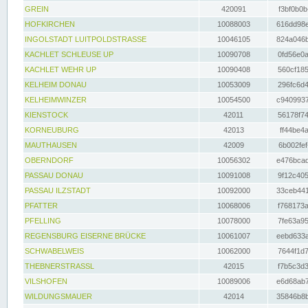
GREIN
420091
f3bf0b0b
HOFKIRCHEN
10088003
616dd98e
INGOLSTADT LUITPOLDSTRASSE
10046105
824a046b
KACHLET SCHLEUSE UP
10090708
0fd56e0a
KACHLET WEHR UP
10090408
560cf185
KELHEIM DONAU
10053009
296fc6d4
KELHEIMWINZER
10054500
c9409937
KIENSTOCK
42011
56178f74
KORNEUBURG
42013
ff44be4a
MAUTHAUSEN
42009
6b002fef
OBERNDORF
10056302
e476bcad
PASSAU DONAU
10091008
9f12c405
PASSAU ILZSTADT
10092000
33ceb441
PFATTER
10068006
f768173a
PFELLING
10078000
7fe63a95
REGENSBURG EISERNE BRÜCKE
10061007
eebd633a
SCHWABELWEIS
10062000
7644f1d7
THEBNERSTRASSL
42015
f7b5c3d3
VILSHOFEN
10089006
e6d68ab7
WILDUNGSMAUER
42014
35846b8b