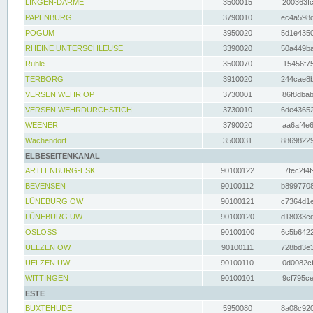
LINGEN-DARME
3500015
200363fc
PAPENBURG
3790010
ec4a598d
POGUM
3950020
5d1e4350
RHEINE UNTERSCHLEUSE
3390020
50a449ba
Rühle
3500070
15456f75
TERBORG
3910020
244cae8b
VERSEN WEHR OP
3730001
86f8dbab
VERSEN WEHRDURCHSTICH
3730010
6de43652
WEENER
3790020
aa6af4e6
Wachendorf
3500031
88698229
ELBESEITENKANAL
ARTLENBURG-ESK
90100122
7fec2f4f
BEVENSEN
90100112
b8997708
LÜNEBURG OW
90100121
c7364d1e
LÜNEBURG UW
90100120
d18033cd
OSLOSS
90100100
6c5b6422
UELZEN OW
90100111
728bd3e3
UELZEN UW
90100110
0d0082cf
WITTINGEN
90100101
9cf795ce
ESTE
BUXTEHUDE
5950080
8a08c920