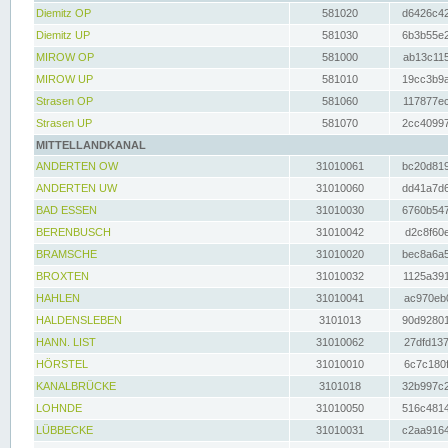
Diemitz OP
581020
d6426c42
Diemitz UP
581030
6b3b55e2
MIROW OP
581000
ab13c115
MIROW UP
581010
19cc3b9a
Strasen OP
581060
117877ec
Strasen UP
581070
2cc40997
MITTELLANDKANAL
ANDERTEN OW
31010061
bc20d819
ANDERTEN UW
31010060
dd41a7d6
BAD ESSEN
31010030
6760b547
BERENBUSCH
31010042
d2c8f60e
BRAMSCHE
31010020
bec8a6a5
BROXTEN
31010032
1125a391
HAHLEN
31010041
ac970eb0
HALDENSLEBEN
3101013
90d92801
HANN. LIST
31010062
27dfd137
HÖRSTEL
31010010
6c7c180f
KANALBRÜCKE
3101018
32b997c2
LOHNDE
31010050
516c4814
LÜBBECKE
31010031
c2aa9164