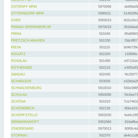
OSTERIFF MPM
5970096
eb90bd3f
OTTERNDORF MPM
5990011
5140295e
OVER
5950010
b02ce5c0
PINNAU-SPERRWERK AP
5970019
391bbba5
PIRNA
501040
85d686f1
PRETZSCH-MAUKEN
501330
f3dc8f07
RIESA
501110
b04b739d
ROGÄTZ
502250
133f0f6c
ROSSLAU
501490
e97116a4
ROTHENSEE
502210
e30f2e83
SANDAU
502430
f4c55f77
SCHARLEUK
503030
e32b0a28
SCHNACKENBURG
5910010
550e3885
SCHULAU
5950090
f3c6ee73
SCHÖNA
501010
7cb7461b
SCHÖNEBECK
502130
90bcb315
SCHÖPFSTELLE
5952030
fed4c295
SEEMANNSHÖFT
5952060
816affba
STADERSAND
5970013
80f0fc4d
STORKAU
502370
de4cc1db