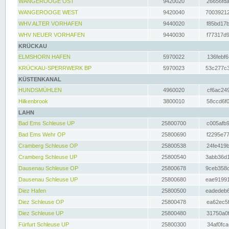
WANGEROOGE OST
9420020
26656fda
WANGEROOGE WEST
9420040
70039212
WHV ALTER VORHAFEN
9440020
f85bd17b
WHV NEUER VORHAFEN
9440030
f77317d9
KRÜCKAU
ELMSHORN HAFEN
5970022
136febf6
KRÜCKAU-SPERRWERK BP
5970023
53c277c3
KÜSTENKANAL
HUNDSMÜHLEN
4960020
cf6ac249
Hilkenbrook
3800010
58ccd6f0
LAHN
Bad Ems Schleuse UP
25800700
c005afb9
Bad Ems Wehr OP
25800690
f2295e77
Cramberg Schleuse OP
25800538
24fe419b
Cramberg Schleuse UP
25800540
3abb36d1
Dausenau Schleuse OP
25800678
9ceb358c
Dausenau Schleuse UP
25800680
eae91991
Diez Hafen
25800500
eadedeb6
Diez Schleuse OP
25800478
ea62ec5f
Diez Schleuse UP
25800480
31750a0f
Fürfurt Schleuse UP
25800300
34af0fca