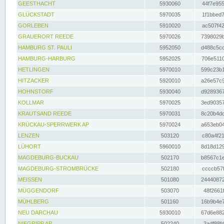
GEESTHACHT
5930060
44f7e955
GLÜCKSTADT
5970035
1f1bbed7
GORLEBEN
5910020
ac507f42
GRAUERORT REEDE
5970026
7398029b
HAMBURG ST. PAULI
5952050
d488c5cc
HAMBURG-HARBURG
5952025
706e5110
HETLINGEN
5970010
599c23b1
HITZACKER
5920010
a26e57c9
HOHNSTORF
5930040
d9289367
KOLLMAR
5970025
3ed90357
KRAUTSAND REEDE
5970031
8c20b4dc
KRÜCKAU-SPERRWERK AP
5970024
a653eb04
LENZEN
503120
c80a4f21
LÜHORT
5960010
8d18d129
MAGDEBURG-BUCKAU
502170
b8567c1e
MAGDEBURG-STROMBRÜCKE
502180
ccccb57f
MEISSEN
501080
24440872
MÜGGENDORF
503070
48f2661f
MÜHLBERG
501160
16b9b4e7
NEU DARCHAU
5930010
67d6e882
NIEGRIPP AP
502240
3adf88fd