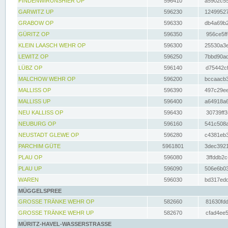
FINDENWIRUNSHIER OP
596410
a5902c55
GARWITZ UP
596230
12499527
GRABOW OP
596330
db4a69b2
GÜRITZ OP
596350
956ce5ff
KLEIN LAASCH WEHR OP
596300
25530a3e
LEWITZ OP
596250
7bbd90ad
LÜBZ OP
596140
d75442cf
MALCHOW WEHR OP
596200
bccaacb3
MALLISS OP
596390
497c29ee
MALLISS UP
596400
a64918a6
NEU KALLISS OP
596430
30739ff3
NEUBURG OP
596160
541c508a
NEUSTADT GLEWE OP
596280
c4381eb3
PARCHIM GÜTE
5961801
3dec3921
PLAU OP
596080
3ffddb2c
PLAU UP
596090
506e6b03
WAREN
596030
bd317edd
MÜGGELSPREE
GROSSE TRÄNKE WEHR OP
582660
81630fdd
GROSSE TRÄNKE WEHR UP
582670
cfad4ee5
MÜRITZ-HAVEL-WASSERSTRASSE