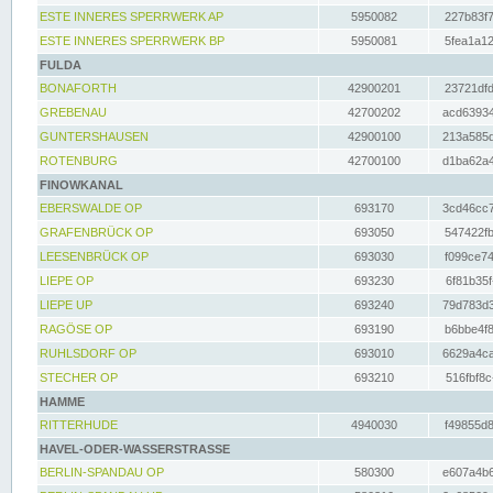
ESTE INNERES SPERRWERK AP
5950082
227b83f7
ESTE INNERES SPERRWERK BP
5950081
5fea1a12
FULDA
BONAFORTH
42900201
23721dfd
GREBENAU
42700202
acd63934
GUNTERSHAUSEN
42900100
213a585d
ROTENBURG
42700100
d1ba62a4
FINOWKANAL
EBERSWALDE OP
693170
3cd46cc7
GRAFENBRÜCK OP
693050
547422fb
LEESENBRÜCK OP
693030
f099ce74
LIEPE OP
693230
6f81b35f
LIEPE UP
693240
79d783d3
RAGÖSE OP
693190
b6bbe4f8
RUHLSDORF OP
693010
6629a4ca
STECHER OP
693210
516fbf8c
HAMME
RITTERHUDE
4940030
f49855d8
HAVEL-ODER-WASSERSTRASSE
BERLIN-SPANDAU OP
580300
e607a4b6