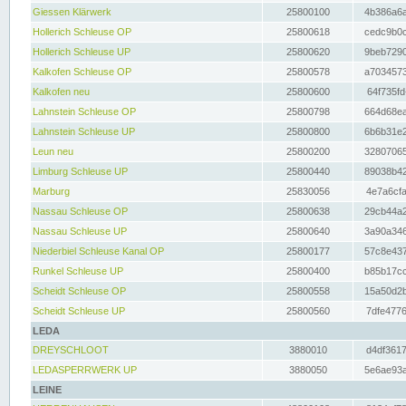
Giessen Klärwerk
25800100
4b386a6a
Hollerich Schleuse OP
25800618
cedc9b0c
Hollerich Schleuse UP
25800620
9beb7290
Kalkofen Schleuse OP
25800578
a7034573
Kalkofen neu
25800600
64f735fd
Lahnstein Schleuse OP
25800798
664d68ea
Lahnstein Schleuse UP
25800800
6b6b31e2
Leun neu
25800200
32807065
Limburg Schleuse UP
25800440
89038b42
Marburg
25830056
4e7a6cfa
Nassau Schleuse OP
25800638
29cb44a2
Nassau Schleuse UP
25800640
3a90a346
Niederbiel Schleuse Kanal OP
25800177
57c8e437
Runkel Schleuse UP
25800400
b85b17cc
Scheidt Schleuse OP
25800558
15a50d2b
Scheidt Schleuse UP
25800560
7dfe4776
LEDA
DREYSCHLOOT
3880010
d4df3617
LEDASPERRWERK UP
3880050
5e6ae93a
LEINE