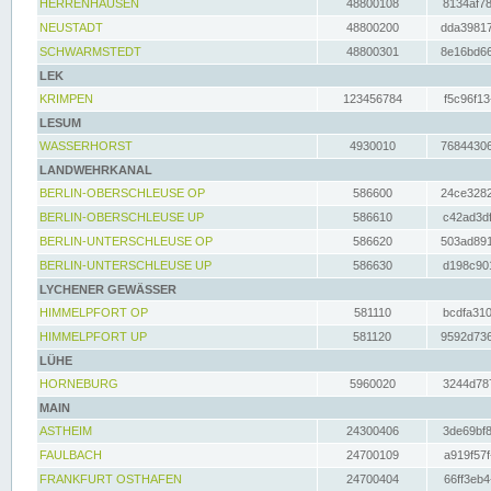
HERRENHAUSEN
48800108
8134af78
NEUSTADT
48800200
dda39817
SCHWARMSTEDT
48800301
8e16bd66
LEK
KRIMPEN
123456784
f5c96f13
LESUM
WASSERHORST
4930010
76844306
LANDWEHRKANAL
BERLIN-OBERSCHLEUSE OP
586600
24ce3282
BERLIN-OBERSCHLEUSE UP
586610
c42ad3df
BERLIN-UNTERSCHLEUSE OP
586620
503ad891
BERLIN-UNTERSCHLEUSE UP
586630
d198c901
LYCHENER GEWÄSSER
HIMMELPFORT OP
581110
bcdfa310
HIMMELPFORT UP
581120
9592d736
LÜHE
HORNEBURG
5960020
3244d787
MAIN
ASTHEIM
24300406
3de69bf8
FAULBACH
24700109
a919f57f
FRANKFURT OSTHAFEN
24700404
66ff3eb4