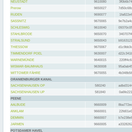
NEUSTADT
9610080
3f0b6b74
Prerow
9650027
7d50c68c
RUDEN
9690077
1fa822e6
SASSNITZ
9670065
9e7b2a4d
SCHLESWIG
9610040
09370c05
STAHLBRODE
9650070
340707f4
STRALSUND
9650043
b9163121
THIESSOW
9670067
d1c9bb3c
TIMMENDORF POEL
9630007
d22c341b
WARNEMÜNDE
9640015
220ff4c6
WISMAR-BAUMHAUS
9630008
95a0ab45
WITTOWER FÄHRE
9670055
4b348b56
ORANIENBURGER KANAL
SACHSENHAUSEN OP
580240
adbd3144
SACHSENHAUSEN UP
581840
0a6fe221
PEENE
AALBUDE
9660009
8ba772ed
ANKLAM
9660001
22fd01e0
DEMMIN
9660007
b7e238e8
JARMEN
9660005
a3328262
POTSDAMER HAVEL