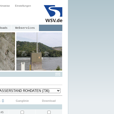
hinweise
Einstellungen
loads
Webservices
s
Ganglinie
Download
:45