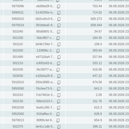
5970096
eb90bd3f-5...
703.44
06.08.2026 23
5990011
5140295e-b...
714.02
06.08.2026 23
5950010
b02ce5c0-6...
605.273
06.08.2026 23
5970019
391bbba5-8...
658.444
06.08.2026 23
501040
85d686f1-5...
34.67
06.08.2026 23
501330
f3dc8f07-c...
184.45
06.08.2026 23
501110
b04b739d-7...
108.4
06.08.2026 23
502250
133f0f6c-2...
350.64
06.08.2026 23
501490
e97116a4-7...
257.84
06.08.2026 23
502210
e30f2e83-b...
333.12
06.08.2026 23
502430
f4c55f77-a...
416.06
06.08.2026 23
503030
e32b0a28-8...
447.22
06.08.2026 23
5910010
550e3885-a...
474.56
06.08.2026 23
5950090
f3c6ee73-5...
641.0
06.08.2026 23
501010
7cb7461b-3...
2.05
06.08.2026 23
502130
90bcb315-f...
311.76
06.08.2026 23
5952030
fed4c295-7...
615.3
06.08.2026 23
5952060
816affba-0...
628.9
06.08.2026 23
5970013
80f0fc4d-9...
654.9
06.08.2026 23
502370
de4cc1db-5...
396.11
06.08.2026 23