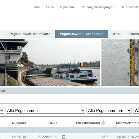
Hilfe
Links
Impressum
Nutzungsbedingungen
Datenschutz
Pegelauswahl über Karte
Pegelauswahl über Tabelle
Abo
Down
tter
Nummer
UUID
Flusskilometer
Messwerte bi
48900102
522286e2-b...
58.71
06.08.2026 23