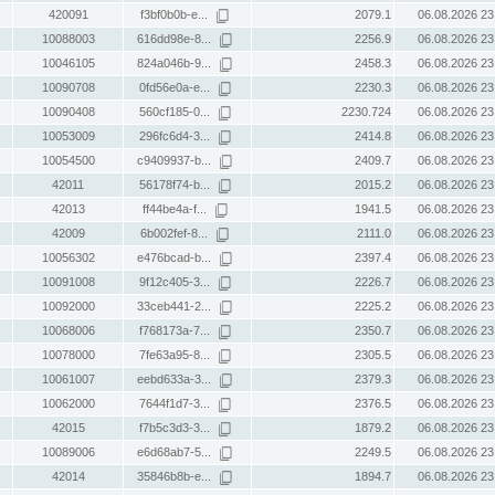
420091
f3bf0b0b-e...
2079.1
06.08.2026 23
10088003
616dd98e-8...
2256.9
06.08.2026 23
10046105
824a046b-9...
2458.3
06.08.2026 23
10090708
0fd56e0a-e...
2230.3
06.08.2026 23
10090408
560cf185-0...
2230.724
06.08.2026 23
10053009
296fc6d4-3...
2414.8
06.08.2026 23
10054500
c9409937-b...
2409.7
06.08.2026 23
42011
56178f74-b...
2015.2
06.08.2026 23
42013
ff44be4a-f...
1941.5
06.08.2026 23
42009
6b002fef-8...
2111.0
06.08.2026 23
10056302
e476bcad-b...
2397.4
06.08.2026 23
10091008
9f12c405-3...
2226.7
06.08.2026 23
10092000
33ceb441-2...
2225.2
06.08.2026 23
10068006
f768173a-7...
2350.7
06.08.2026 23
10078000
7fe63a95-8...
2305.5
06.08.2026 23
10061007
eebd633a-3...
2379.3
06.08.2026 23
10062000
7644f1d7-3...
2376.5
06.08.2026 23
42015
f7b5c3d3-3...
1879.2
06.08.2026 23
10089006
e6d68ab7-5...
2249.5
06.08.2026 23
42014
35846b8b-e...
1894.7
06.08.2026 23