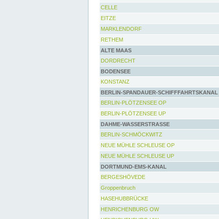
CELLE
EITZE
MARKLENDORF
RETHEM
ALTE MAAS
DORDRECHT
BODENSEE
KONSTANZ
BERLIN-SPANDAUER-SCHIFFFAHRTSKANAL
BERLIN-PLÖTZENSEE OP
BERLIN-PLÖTZENSEE UP
DAHME-WASSERSTRASSE
BERLIN-SCHMÖCKWITZ
NEUE MÜHLE SCHLEUSE OP
NEUE MÜHLE SCHLEUSE UP
DORTMUND-EMS-KANAL
BERGESHÖVEDE
Groppenbruch
HASEHUBBRÜCKE
HENRICHENBURG OW