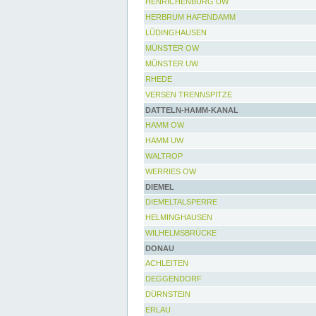
HENRICHENBURG UW
HERBRUM HAFENDAMM
LÜDINGHAUSEN
MÜNSTER OW
MÜNSTER UW
RHEDE
VERSEN TRENNSPITZE
DATTELN-HAMM-KANAL
HAMM OW
HAMM UW
WALTROP
WERRIES OW
DIEMEL
DIEMELTALSPERRE
HELMINGHAUSEN
WILHELMSBRÜCKE
DONAU
ACHLEITEN
DEGGENDORF
DÜRNSTEIN
ERLAU