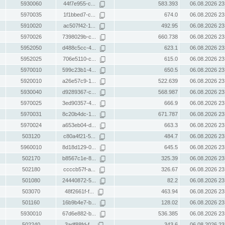
5930060
44f7e955-c...
583.393
06.08.2026 23
5970035
1f1bbed7-c...
674.0
06.08.2026 23
5910020
ac507f42-1...
492.95
06.08.2026 23
5970026
7398029b-c...
660.738
06.08.2026 23
5952050
d488c5cc-4...
623.1
06.08.2026 23
5952025
706e5110-c...
615.0
06.08.2026 23
5970010
599c23b1-4...
650.5
06.08.2026 23
5920010
a26e57c9-1...
522.639
06.08.2026 23
5930040
d9289367-c...
568.987
06.08.2026 23
5970025
3ed90357-4...
666.9
06.08.2026 23
5970031
8c20b4dc-1...
671.787
06.08.2026 23
5970024
a653eb04-d...
663.3
06.08.2026 23
503120
c80a4f21-5...
484.7
06.08.2026 23
5960010
8d18d129-0...
645.5
06.08.2026 23
502170
b8567c1e-8...
325.39
06.08.2026 23
502180
ccccb57f-a...
326.67
06.08.2026 23
501080
24440872-5...
82.2
06.08.2026 23
503070
48f2661f-f...
463.94
06.08.2026 23
501160
16b9b4e7-b...
128.02
06.08.2026 23
5930010
67d6e882-b...
536.385
06.08.2026 23
502240
3adf88fd-f...
343.6
06.08.2026 23