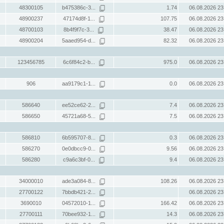
48300105
b475386c-3...
1.74
06.08.2026 23
48900237
47174d8f-1...
107.75
06.08.2026 23
48700103
8b4f9f7c-3...
38.47
06.08.2026 23
48900204
5aaed954-d...
82.32
06.08.2026 23
123456785
6c6f84c2-b...
975.0
06.08.2026 23
906
aa9179c1-1...
0.0
06.08.2026 23
586640
ee52ce62-2...
7.4
06.08.2026 23
586650
45721a68-5...
7.5
06.08.2026 23
586810
6b595707-8...
0.3
06.08.2026 23
586270
0e0dbcc9-0...
9.56
06.08.2026 23
586280
c9a6c3bf-0...
9.4
06.08.2026 23
34000010
ade3a084-8...
108.26
06.08.2026 23
27700122
7bbdb421-2...
06.08.2026 23
3690010
04572010-1...
166.42
06.08.2026 23
27700111
70bee932-1...
14.3
06.08.2026 23