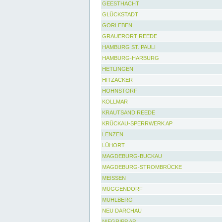
GEESTHACHT
GLÜCKSTADT
GORLEBEN
GRAUERORT REEDE
HAMBURG ST. PAULI
HAMBURG-HARBURG
HETLINGEN
HITZACKER
HOHNSTORF
KOLLMAR
KRAUTSAND REEDE
KRÜCKAU-SPERRWERK AP
LENZEN
LÜHORT
MAGDEBURG-BUCKAU
MAGDEBURG-STROMBRÜCKE
MEISSEN
MÜGGENDORF
MÜHLBERG
NEU DARCHAU
NIEGRIPP AP