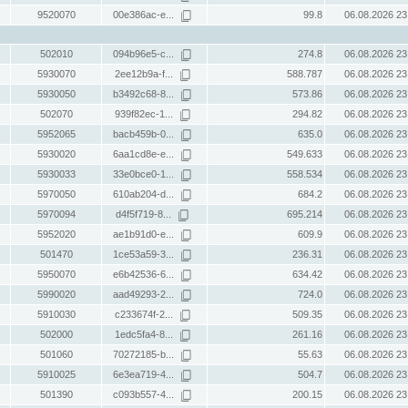
9520070
00e386ac-e...
99.8
06.08.2026 23
502010
094b96e5-c...
274.8
06.08.2026 23
5930070
2ee12b9a-f...
588.787
06.08.2026 23
5930050
b3492c68-8...
573.86
06.08.2026 23
502070
939f82ec-1...
294.82
06.08.2026 23
5952065
bacb459b-0...
635.0
06.08.2026 23
5930020
6aa1cd8e-e...
549.633
06.08.2026 23
5930033
33e0bce0-1...
558.534
06.08.2026 23
5970050
610ab204-d...
684.2
06.08.2026 23
5970094
d4f5f719-8...
695.214
06.08.2026 23
5952020
ae1b91d0-e...
609.9
06.08.2026 23
501470
1ce53a59-3...
236.31
06.08.2026 23
5950070
e6b42536-6...
634.42
06.08.2026 23
5990020
aad49293-2...
724.0
06.08.2026 23
5910030
c233674f-2...
509.35
06.08.2026 23
502000
1edc5fa4-8...
261.16
06.08.2026 23
501060
70272185-b...
55.63
06.08.2026 23
5910025
6e3ea719-4...
504.7
06.08.2026 23
501390
c093b557-4...
200.15
06.08.2026 23