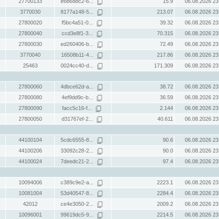
27700133
e6b68bc2-6...
15.9
06.08.2026 23
3770030
8177a148-5...
213.07
06.08.2026 23
27800020
f5bc4a51-0...
39.32
06.08.2026 23
27800040
ccd3e8f1-3...
70.315
06.08.2026 23
27800030
ed260406-b...
72.49
06.08.2026 23
3770040
16508b11-4...
217.86
06.08.2026 23
25463
0024cc40-d...
171.309
06.08.2026 23
27800060
4dbce62d-a...
38.72
06.08.2026 23
27800080
4ef9dd9c-b...
36.59
06.08.2026 23
27800090
facc5c16-f...
2.144
06.08.2026 23
27800050
d31767ef-2...
40.611
06.08.2026 23
44100104
5cdc6555-8...
90.6
06.08.2026 23
44100206
33092c28-2...
90.0
06.08.2026 23
44100024
7deedc21-2...
97.4
06.08.2026 23
10094006
c389c9e2-a...
2223.1
06.08.2026 23
10081004
53d40547-8...
2284.4
06.08.2026 23
42012
ce4e3050-2...
2009.2
06.08.2026 23
10096001
99619dc5-9...
2214.5
06.08.2026 23