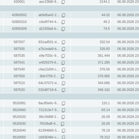
420061
aec23fd6-9...
2144.1
06.08.2026 23
42800502
ab9d5a42-2...
44.02
06.08.2026 23
42800310
c6e9f744-4...
49.2
06.08.2026 23
42800309
d2155fa6-b...
74.5
06.08.2026 23
587507
831ad501-d...
332.54
06.08.2026 23
587505
a7b1eda9-b...
326.83
06.08.2026 23
587535
e9e7f20c-9...
361.444
06.08.2026 23
587541
e4f29379-6...
371.285
06.08.2026 23
587540
c6a12d34-c...
376.56
06.08.2026 23
587550
3bfcf759-2...
376.965
06.08.2026 23
587510
64c37072-d...
344.686
06.08.2026 23
587520
532d8718-6...
346.162
06.08.2026 23
9520081
8ac85e6c-6...
110.1
06.08.2026 23
9520060
721313e7-9...
83.14
06.08.2026 23
9520020
86c5688f-2...
26.09
06.08.2026 23
9520030
7f01fbd8-6...
26.09
06.08.2026 23
9520040
61394669-3...
78.19
06.08.2026 23
9520050
cb93548e-c...
78.312
06.08.2026 23