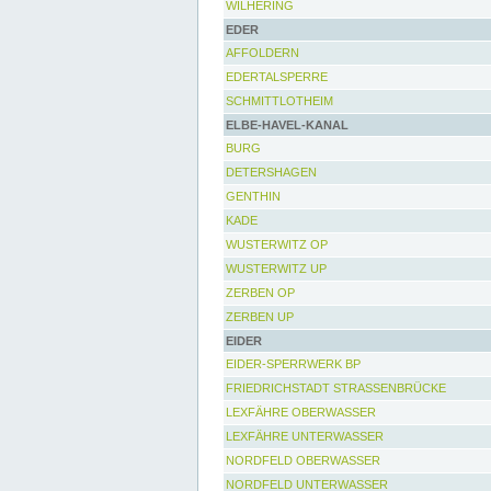
WILHERING
EDER
AFFOLDERN
EDERTALSPERRE
SCHMITTLOTHEIM
ELBE-HAVEL-KANAL
BURG
DETERSHAGEN
GENTHIN
KADE
WUSTERWITZ OP
WUSTERWITZ UP
ZERBEN OP
ZERBEN UP
EIDER
EIDER-SPERRWERK BP
FRIEDRICHSTADT STRASSENBRÜCKE
LEXFÄHRE OBERWASSER
LEXFÄHRE UNTERWASSER
NORDFELD OBERWASSER
NORDFELD UNTERWASSER