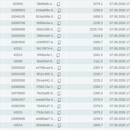
420091
f3bf0b0b-e...
2079.1
07.08.2026 17
10088003
616dd98e-8...
2256.9
07.08.2026 17
10046105
824a046b-9...
2458.3
07.08.2026 17
10090708
0fd56e0a-e...
2230.3
07.08.2026 17
10090408
560cf185-0...
2230.724
07.08.2026 17
10053009
296fc6d4-3...
2414.8
07.08.2026 17
10054500
c9409937-b...
2409.7
07.08.2026 17
42011
56178f74-b...
2015.2
07.08.2026 17
42013
ff44be4a-f...
1941.5
07.08.2026 17
42009
6b002fef-8...
2111.0
07.08.2026 17
10056302
e476bcad-b...
2397.4
07.08.2026 17
10091008
9f12c405-3...
2226.7
07.08.2026 17
10092000
33ceb441-2...
2225.2
07.08.2026 17
10068006
f768173a-7...
2350.7
07.08.2026 17
10078000
7fe63a95-8...
2305.5
07.08.2026 17
10061007
eebd633a-3...
2379.3
07.08.2026 17
10062000
7644f1d7-3...
2376.5
07.08.2026 17
42015
f7b5c3d3-3...
1879.2
07.08.2026 17
10089006
e6d68ab7-5...
2249.5
07.08.2026 17
42014
35846b8b-e...
1894.7
07.08.2026 17