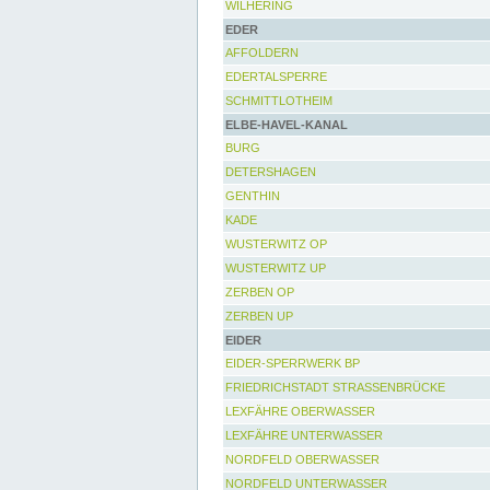
WILHERING
EDER
AFFOLDERN
EDERTALSPERRE
SCHMITTLOTHEIM
ELBE-HAVEL-KANAL
BURG
DETERSHAGEN
GENTHIN
KADE
WUSTERWITZ OP
WUSTERWITZ UP
ZERBEN OP
ZERBEN UP
EIDER
EIDER-SPERRWERK BP
FRIEDRICHSTADT STRASSENBRÜCKE
LEXFÄHRE OBERWASSER
LEXFÄHRE UNTERWASSER
NORDFELD OBERWASSER
NORDFELD UNTERWASSER