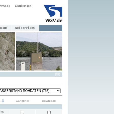
hinweise
Einstellungen
loads
Webservices
s
Ganglinie
Download
:30