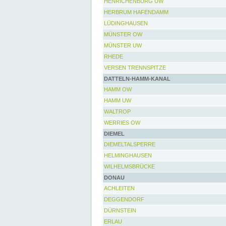
HENRICHENBURG UW
HERBRUM HAFENDAMM
LÜDINGHAUSEN
MÜNSTER OW
MÜNSTER UW
RHEDE
VERSEN TRENNSPITZE
DATTELN-HAMM-KANAL
HAMM OW
HAMM UW
WALTROP
WERRIES OW
DIEMEL
DIEMELTALSPERRE
HELMINGHAUSEN
WILHELMSBRÜCKE
DONAU
ACHLEITEN
DEGGENDORF
DÜRNSTEIN
ERLAU