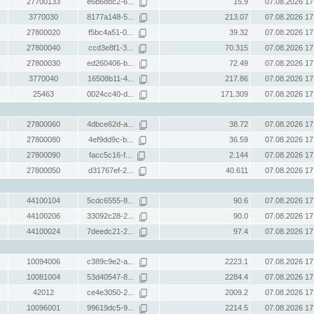
27700133
e6b68bc2-6...
15.9
07.08.2026 17
3770030
8177a148-5...
213.07
07.08.2026 17
27800020
f5bc4a51-0...
39.32
07.08.2026 17
27800040
ccd3e8f1-3...
70.315
07.08.2026 17
27800030
ed260406-b...
72.49
07.08.2026 17
3770040
16508b11-4...
217.86
07.08.2026 17
25463
0024cc40-d...
171.309
07.08.2026 17
27800060
4dbce62d-a...
38.72
07.08.2026 17
27800080
4ef9dd9c-b...
36.59
07.08.2026 17
27800090
facc5c16-f...
2.144
07.08.2026 17
27800050
d31767ef-2...
40.611
07.08.2026 17
44100104
5cdc6555-8...
90.6
07.08.2026 17
44100206
33092c28-2...
90.0
07.08.2026 17
44100024
7deedc21-2...
97.4
07.08.2026 17
10094006
c389c9e2-a...
2223.1
07.08.2026 17
10081004
53d40547-8...
2284.4
07.08.2026 17
42012
ce4e3050-2...
2009.2
07.08.2026 17
10096001
99619dc5-9...
2214.5
07.08.2026 17