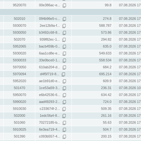
9520070
00e386ac-e...
99.8
07.08.2026 17
502010
094b96e5-c...
274.8
07.08.2026 17
5930070
2ee12b9a-f...
588.787
07.08.2026 17
5930050
b3492c68-8...
573.86
07.08.2026 17
502070
939f82ec-1...
294.82
07.08.2026 17
5952065
bacb459b-0...
635.0
07.08.2026 17
5930020
6aa1cd8e-e...
549.633
07.08.2026 17
5930033
33e0bce0-1...
558.534
07.08.2026 17
5970050
610ab204-d...
684.2
07.08.2026 17
5970094
d4f5f719-8...
695.214
07.08.2026 17
5952020
ae1b91d0-e...
609.9
07.08.2026 17
501470
1ce53a59-3...
236.31
07.08.2026 10
5950070
e6b42536-6...
634.42
07.08.2026 17
5990020
aad49293-2...
724.0
07.08.2026 17
5910030
c233674f-2...
509.35
07.08.2026 17
502000
1edc5fa4-8...
261.16
07.08.2026 17
501060
70272185-b...
55.63
07.08.2026 17
5910025
6e3ea719-4...
504.7
07.08.2026 17
501390
c093b557-4...
200.15
07.08.2026 17