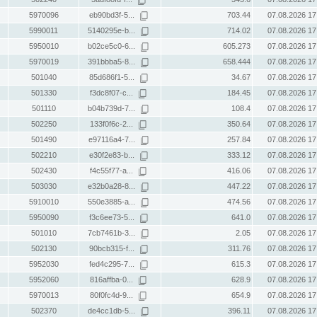
5970096
eb90bd3f-5...
703.44
07.08.2026 17
5990011
5140295e-b...
714.02
07.08.2026 17
5950010
b02ce5c0-6...
605.273
07.08.2026 17
5970019
391bbba5-8...
658.444
07.08.2026 17
501040
85d686f1-5...
34.67
07.08.2026 17
501330
f3dc8f07-c...
184.45
07.08.2026 17
501110
b04b739d-7...
108.4
07.08.2026 17
502250
133f0f6c-2...
350.64
07.08.2026 17
501490
e97116a4-7...
257.84
07.08.2026 17
502210
e30f2e83-b...
333.12
07.08.2026 17
502430
f4c55f77-a...
416.06
07.08.2026 17
503030
e32b0a28-8...
447.22
07.08.2026 17
5910010
550e3885-a...
474.56
07.08.2026 17
5950090
f3c6ee73-5...
641.0
07.08.2026 17
501010
7cb7461b-3...
2.05
07.08.2026 17
502130
90bcb315-f...
311.76
07.08.2026 17
5952030
fed4c295-7...
615.3
07.08.2026 17
5952060
816affba-0...
628.9
07.08.2026 17
5970013
80f0fc4d-9...
654.9
07.08.2026 17
502370
de4cc1db-5...
396.11
07.08.2026 17