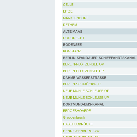
CELLE
EITZE
MARKLENDORF
RETHEM
ALTE MAAS
DORDRECHT
BODENSEE
KONSTANZ
BERLIN-SPANDAUER-SCHIFFFAHRTSKANAL
BERLIN-PLÖTZENSEE OP
BERLIN-PLÖTZENSEE UP
DAHME-WASSERSTRASSE
BERLIN-SCHMÖCKWITZ
NEUE MÜHLE SCHLEUSE OP
NEUE MÜHLE SCHLEUSE UP
DORTMUND-EMS-KANAL
BERGESHÖVEDE
Groppenbruch
HASEHUBBRÜCKE
HENRICHENBURG OW