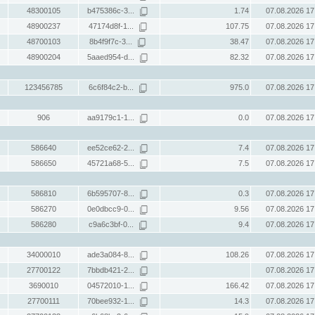
48300105
b475386c-3...
1.74
07.08.2026 17
48900237
47174d8f-1...
107.75
07.08.2026 17
48700103
8b4f9f7c-3...
38.47
07.08.2026 17
48900204
5aaed954-d...
82.32
07.08.2026 17
123456785
6c6f84c2-b...
975.0
07.08.2026 17
906
aa9179c1-1...
0.0
07.08.2026 17
586640
ee52ce62-2...
7.4
07.08.2026 17
586650
45721a68-5...
7.5
07.08.2026 17
586810
6b595707-8...
0.3
07.08.2026 17
586270
0e0dbcc9-0...
9.56
07.08.2026 17
586280
c9a6c3bf-0...
9.4
07.08.2026 17
34000010
ade3a084-8...
108.26
07.08.2026 17
27700122
7bbdb421-2...
07.08.2026 17
3690010
04572010-1...
166.42
07.08.2026 17
27700111
70bee932-1...
14.3
07.08.2026 17