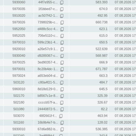
5930060
44f7e955-c...
583.393
07.08.2026 17
5970035
1f1bbed7-c...
674.0
07.08.2026 17
5910020
ac507f42-1...
492.95
07.08.2026 17
5970026
7398029b-c...
660.738
07.08.2026 17
5952050
d488c5cc-4...
623.1
07.08.2026 17
5952025
706e5110-c...
615.0
07.08.2026 17
5970010
599c23b1-4...
650.5
07.08.2026 17
5920010
a26e57c9-1...
522.639
07.08.2026 17
5930040
d9289367-c...
568.987
07.08.2026 17
5970025
3ed90357-4...
666.9
07.08.2026 17
5970031
8c20b4dc-1...
671.787
07.08.2026 17
5970024
a653eb04-d...
663.3
07.08.2026 17
503120
c80a4f21-5...
484.7
07.08.2026 17
5960010
8d18d129-0...
645.5
07.08.2026 17
502170
b8567c1e-8...
325.39
07.08.2026 17
502180
ccccb57f-a...
326.67
07.08.2026 17
501080
24440872-5...
82.2
07.08.2026 17
503070
48f2661f-f...
463.94
07.08.2026 17
501160
16b9b4e7-b...
128.02
07.08.2026 17
5930010
67d6e882-b...
536.385
07.08.2026 17
502240
3adf88fd-f...
343.6
07.08.2026 17