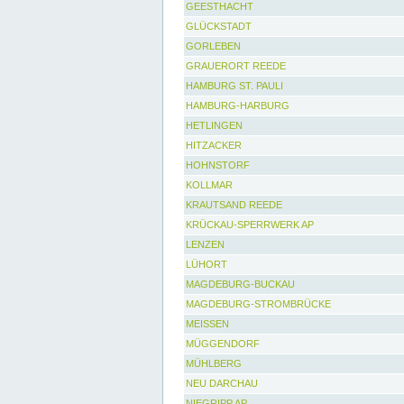
GEESTHACHT
GLÜCKSTADT
GORLEBEN
GRAUERORT REEDE
HAMBURG ST. PAULI
HAMBURG-HARBURG
HETLINGEN
HITZACKER
HOHNSTORF
KOLLMAR
KRAUTSAND REEDE
KRÜCKAU-SPERRWERK AP
LENZEN
LÜHORT
MAGDEBURG-BUCKAU
MAGDEBURG-STROMBRÜCKE
MEISSEN
MÜGGENDORF
MÜHLBERG
NEU DARCHAU
NIEGRIPP AP