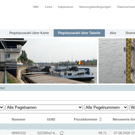
Hilfe
Links
Impressum
Nutzungsbedingungen
Datenschutz
Pegelauswahl über Karte
Pegelauswahl über Tabelle
Abo
Down
tter
Nummer
UUID
Flusskilometer
Messwerte bi
48900102
522286e2-b...
58.71
07.08.2026 17