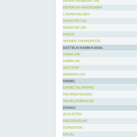
HENRICHENBURG UW
HERBRUM HAFENDAMM
LÜDINGHAUSEN
MÜNSTER OW
MÜNSTER UW
RHEDE
VERSEN TRENNSPITZE
DATTELN-HAMM-KANAL
HAMM OW
HAMM UW
WALTROP
WERRIES OW
DIEMEL
DIEMELTALSPERRE
HELMINGHAUSEN
WILHELMSBRÜCKE
DONAU
ACHLEITEN
DEGGENDORF
DÜRNSTEIN
ERLAU