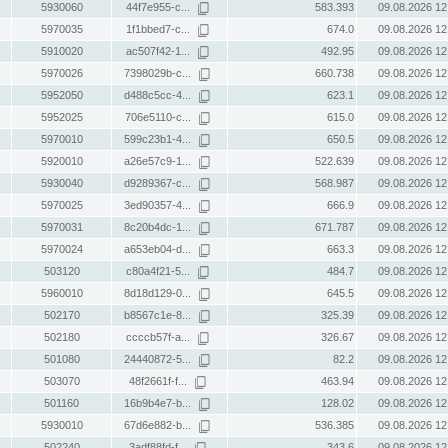
5930060
44f7e955-c...
583.393
09.08.2026 12
5970035
1f1bbed7-c...
674.0
09.08.2026 12
5910020
ac507f42-1...
492.95
09.08.2026 12
5970026
7398029b-c...
660.738
09.08.2026 12
5952050
d488c5cc-4...
623.1
09.08.2026 12
5952025
706e5110-c...
615.0
09.08.2026 12
5970010
599c23b1-4...
650.5
09.08.2026 12
5920010
a26e57c9-1...
522.639
09.08.2026 12
5930040
d9289367-c...
568.987
09.08.2026 12
5970025
3ed90357-4...
666.9
09.08.2026 12
5970031
8c20b4dc-1...
671.787
09.08.2026 12
5970024
a653eb04-d...
663.3
09.08.2026 12
503120
c80a4f21-5...
484.7
09.08.2026 12
5960010
8d18d129-0...
645.5
09.08.2026 12
502170
b8567c1e-8...
325.39
09.08.2026 12
502180
ccccb57f-a...
326.67
09.08.2026 12
501080
24440872-5...
82.2
09.08.2026 12
503070
48f2661f-f...
463.94
09.08.2026 12
501160
16b9b4e7-b...
128.02
09.08.2026 12
5930010
67d6e882-b...
536.385
09.08.2026 12
502240
3adf88fd-f...
343.6
09.08.2026 12