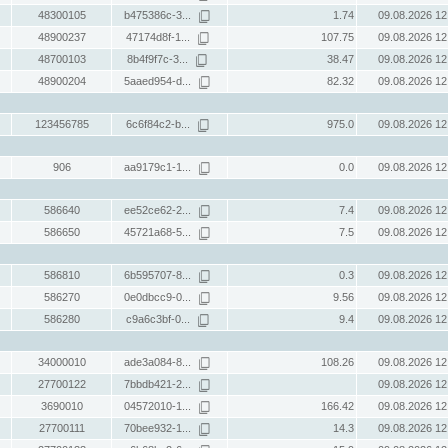
48300105
b475386c-3...
1.74
09.08.2026 12
48900237
47174d8f-1...
107.75
09.08.2026 12
48700103
8b4f9f7c-3...
38.47
09.08.2026 12
48900204
5aaed954-d...
82.32
09.08.2026 12
123456785
6c6f84c2-b...
975.0
09.08.2026 12
906
aa9179c1-1...
0.0
09.08.2026 12
586640
ee52ce62-2...
7.4
09.08.2026 12
586650
45721a68-5...
7.5
09.08.2026 12
586810
6b595707-8...
0.3
09.08.2026 12
586270
0e0dbcc9-0...
9.56
09.08.2026 12
586280
c9a6c3bf-0...
9.4
09.08.2026 12
34000010
ade3a084-8...
108.26
09.08.2026 12
27700122
7bbdb421-2...
09.08.2026 12
3690010
04572010-1...
166.42
09.08.2026 12
27700111
70bee932-1...
14.3
09.08.2026 12