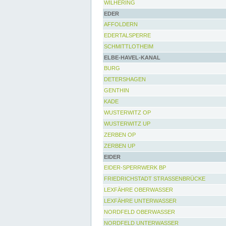
WILHERING
EDER
AFFOLDERN
EDERTALSPERRE
SCHMITTLOTHEIM
ELBE-HAVEL-KANAL
BURG
DETERSHAGEN
GENTHIN
KADE
WUSTERWITZ OP
WUSTERWITZ UP
ZERBEN OP
ZERBEN UP
EIDER
EIDER-SPERRWERK BP
FRIEDRICHSTADT STRASSENBRÜCKE
LEXFÄHRE OBERWASSER
LEXFÄHRE UNTERWASSER
NORDFELD OBERWASSER
NORDFELD UNTERWASSER