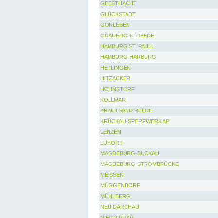
GEESTHACHT
GLÜCKSTADT
GORLEBEN
GRAUERORT REEDE
HAMBURG ST. PAULI
HAMBURG-HARBURG
HETLINGEN
HITZACKER
HOHNSTORF
KOLLMAR
KRAUTSAND REEDE
KRÜCKAU-SPERRWERK AP
LENZEN
LÜHORT
MAGDEBURG-BUCKAU
MAGDEBURG-STROMBRÜCKE
MEISSEN
MÜGGENDORF
MÜHLBERG
NEU DARCHAU
NIEGRIPP AP