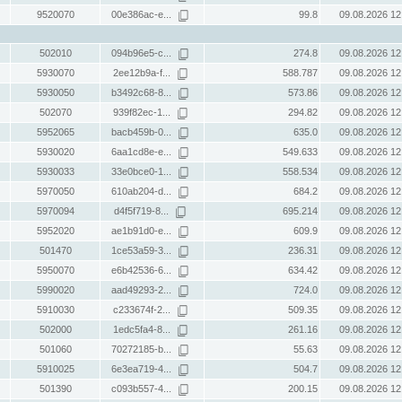
9520070
00e386ac-e...
99.8
09.08.2026 12
502010
094b96e5-c...
274.8
09.08.2026 12
5930070
2ee12b9a-f...
588.787
09.08.2026 12
5930050
b3492c68-8...
573.86
09.08.2026 12
502070
939f82ec-1...
294.82
09.08.2026 12
5952065
bacb459b-0...
635.0
09.08.2026 12
5930020
6aa1cd8e-e...
549.633
09.08.2026 12
5930033
33e0bce0-1...
558.534
09.08.2026 12
5970050
610ab204-d...
684.2
09.08.2026 12
5970094
d4f5f719-8...
695.214
09.08.2026 12
5952020
ae1b91d0-e...
609.9
09.08.2026 12
501470
1ce53a59-3...
236.31
09.08.2026 12
5950070
e6b42536-6...
634.42
09.08.2026 12
5990020
aad49293-2...
724.0
09.08.2026 12
5910030
c233674f-2...
509.35
09.08.2026 12
502000
1edc5fa4-8...
261.16
09.08.2026 12
501060
70272185-b...
55.63
09.08.2026 12
5910025
6e3ea719-4...
504.7
09.08.2026 12
501390
c093b557-4...
200.15
09.08.2026 12