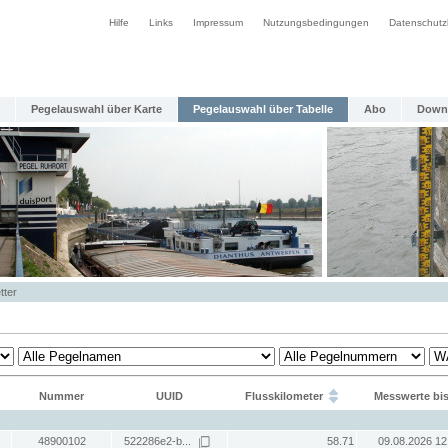
Hilfe
Links
Impressum
Nutzungsbedingungen
Datenschutz
Pegelauswahl über Karte
Pegelauswahl über Tabelle
Abo
Down
tter
Nummer
UUID
Flusskilometer
Messwerte bi
48900102
522286e2-b...
58.71
09.08.2026 12