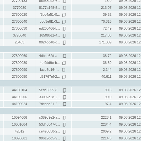
27700133
e6b68bc2-6...
15.9
09.08.2026 12
3770030
8177a148-5...
213.07
09.08.2026 12
27800020
f5bc4a51-0...
39.32
09.08.2026 12
27800040
ccd3e8f1-3...
70.315
09.08.2026 12
27800030
ed260406-b...
72.49
09.08.2026 12
3770040
16508b11-4...
217.86
09.08.2026 12
25463
0024cc40-d...
171.309
09.08.2026 12
27800060
4dbce62d-a...
38.72
09.08.2026 12
27800080
4ef9dd9c-b...
36.59
09.08.2026 12
27800090
facc5c16-f...
2.144
09.08.2026 12
27800050
d31767ef-2...
40.611
09.08.2026 12
44100104
5cdc6555-8...
90.6
09.08.2026 12
44100206
33092c28-2...
90.0
09.08.2026 12
44100024
7deedc21-2...
97.4
09.08.2026 12
10094006
c389c9e2-a...
2223.1
09.08.2026 12
10081004
53d40547-8...
2284.4
09.08.2026 12
42012
ce4e3050-2...
2009.2
09.08.2026 12
10096001
99619dc5-9...
2214.5
09.08.2026 12