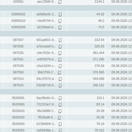
420061
aec23fd6-9...
2144.1
09.08.2026 12
42800502
ab9d5a42-2...
44.02
09.08.2026 12
42800310
c6e9f744-4...
49.2
09.08.2026 12
42800309
d2155fa6-b...
74.5
09.08.2026 12
587507
831ad501-d...
332.54
09.08.2026 12
587505
a7b1eda9-b...
326.83
09.08.2026 12
587535
e9e7f20c-9...
361.444
09.08.2026 12
587541
e4f29379-6...
371.285
09.08.2026 12
587540
c6a12d34-c...
376.56
09.08.2026 12
587550
3bfcf759-2...
376.965
09.08.2026 12
587510
64c37072-d...
344.686
09.08.2026 12
587520
532d8718-6...
346.162
09.08.2026 12
9520081
8ac85e6c-6...
110.1
09.08.2026 12
9520060
721313e7-9...
83.14
09.08.2026 12
9520020
86c5688f-2...
26.09
09.08.2026 12
9520030
7f01fbd8-6...
26.09
09.08.2026 12
9520040
61394669-3...
78.19
09.08.2026 12
9520050
cb93548e-c...
78.312
09.08.2026 12