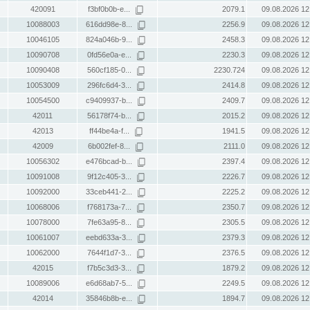
420091
f3bf0b0b-e...
2079.1
09.08.2026 12
10088003
616dd98e-8...
2256.9
09.08.2026 12
10046105
824a046b-9...
2458.3
09.08.2026 12
10090708
0fd56e0a-e...
2230.3
09.08.2026 12
10090408
560cf185-0...
2230.724
09.08.2026 12
10053009
296fc6d4-3...
2414.8
09.08.2026 12
10054500
c9409937-b...
2409.7
09.08.2026 12
42011
56178f74-b...
2015.2
09.08.2026 12
42013
ff44be4a-f...
1941.5
09.08.2026 12
42009
6b002fef-8...
2111.0
09.08.2026 12
10056302
e476bcad-b...
2397.4
09.08.2026 12
10091008
9f12c405-3...
2226.7
09.08.2026 12
10092000
33ceb441-2...
2225.2
09.08.2026 12
10068006
f768173a-7...
2350.7
09.08.2026 12
10078000
7fe63a95-8...
2305.5
09.08.2026 12
10061007
eebd633a-3...
2379.3
09.08.2026 12
10062000
7644f1d7-3...
2376.5
09.08.2026 12
42015
f7b5c3d3-3...
1879.2
09.08.2026 12
10089006
e6d68ab7-5...
2249.5
09.08.2026 12
42014
35846b8b-e...
1894.7
09.08.2026 12