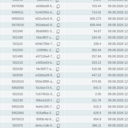
5970096
eb90bd3f-5...
703.44
09.08.2026 12
5990011
5140295e-b...
714.02
09.08.2026 12
5950010
b02ce5c0-6...
605.273
09.08.2026 12
5970019
391bbba5-8...
658.444
09.08.2026 12
501040
85d686f1-5...
34.67
09.08.2026 12
501330
f3dc8f07-c...
184.45
09.08.2026 12
501110
b04b739d-7...
108.4
09.08.2026 12
502250
133f0f6c-2...
350.64
09.08.2026 12
501490
e97116a4-7...
257.84
09.08.2026 12
502210
e30f2e83-b...
333.12
09.08.2026 12
502430
f4c55f77-a...
416.06
09.08.2026 12
503030
e32b0a28-8...
447.22
09.08.2026 12
5910010
550e3885-a...
474.56
09.08.2026 12
5950090
f3c6ee73-5...
641.0
09.08.2026 12
501010
7cb7461b-3...
2.05
09.08.2026 12
502130
90bcb315-f...
311.76
09.08.2026 12
5952030
fed4c295-7...
615.3
09.08.2026 12
5952060
816affba-0...
628.9
09.08.2026 12
5970013
80f0fc4d-9...
654.9
09.08.2026 12
502370
de4cc1db-5...
396.11
09.08.2026 12