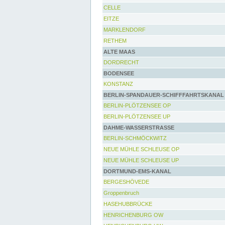
CELLE
EITZE
MARKLENDORF
RETHEM
ALTE MAAS
DORDRECHT
BODENSEE
KONSTANZ
BERLIN-SPANDAUER-SCHIFFFAHRTSKANAL
BERLIN-PLÖTZENSEE OP
BERLIN-PLÖTZENSEE UP
DAHME-WASSERSTRASSE
BERLIN-SCHMÖCKWITZ
NEUE MÜHLE SCHLEUSE OP
NEUE MÜHLE SCHLEUSE UP
DORTMUND-EMS-KANAL
BERGESHÖVEDE
Groppenbruch
HASEHUBBRÜCKE
HENRICHENBURG OW