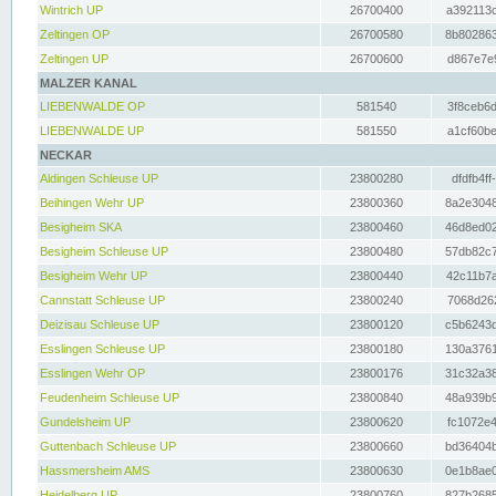
Wintrich UP
26700400
a392113c
Zeltingen OP
26700580
8b802863
Zeltingen UP
26700600
d867e7e9
MALZER KANAL
LIEBENWALDE OP
581540
3f8ceb6d
LIEBENWALDE UP
581550
a1cf60be
NECKAR
Aldingen Schleuse UP
23800280
dfdfb4ff
Beihingen Wehr UP
23800360
8a2e3048
Besigheim SKA
23800460
46d8ed02
Besigheim Schleuse UP
23800480
57db82c7
Besigheim Wehr UP
23800440
42c11b7a
Cannstatt Schleuse UP
23800240
7068d262
Deizisau Schleuse UP
23800120
c5b6243d
Esslingen Schleuse UP
23800180
130a3761
Esslingen Wehr OP
23800176
31c32a38
Feudenheim Schleuse UP
23800840
48a939b9
Gundelsheim UP
23800620
fc1072e4
Guttenbach Schleuse UP
23800660
bd36404b
Hassmersheim AMS
23800630
0e1b8ae0
Heidelberg UP
23800760
827b2685