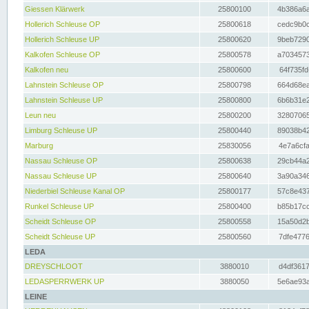
Giessen Klärwerk
25800100
4b386a6a
Hollerich Schleuse OP
25800618
cedc9b0c
Hollerich Schleuse UP
25800620
9beb7290
Kalkofen Schleuse OP
25800578
a7034573
Kalkofen neu
25800600
64f735fd
Lahnstein Schleuse OP
25800798
664d68ea
Lahnstein Schleuse UP
25800800
6b6b31e2
Leun neu
25800200
32807065
Limburg Schleuse UP
25800440
89038b42
Marburg
25830056
4e7a6cfa
Nassau Schleuse OP
25800638
29cb44a2
Nassau Schleuse UP
25800640
3a90a346
Niederbiel Schleuse Kanal OP
25800177
57c8e437
Runkel Schleuse UP
25800400
b85b17cc
Scheidt Schleuse OP
25800558
15a50d2b
Scheidt Schleuse UP
25800560
7dfe4776
LEDA
DREYSCHLOOT
3880010
d4df3617
LEDASPERRWERK UP
3880050
5e6ae93a
LEINE