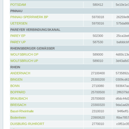
POTSDAM
580412
5e10e1e7
PINNAU
PINNAU-SPERRWERK BP
5970018
26259e8f
UETERSEN
5970016
575da86f
PAREYER VERBINDUNGSKANAL
PAREY EP
502300
25ca1bef
PAREY UP
587530
bafddcbf
RHEINSBERGER GEWÄSSER
WOLFSBRUCH OP
589000
4d00c13e
WOLFSBRUCH UP
589010
3d43a8d7
RHEIN
ANDERNACH
27100400
5735892a
BINGEN
25300200
0309cd61
BONN
2710080
593647aa
BOPPARD
25700500
2ff6379d
BRAUBACH
25700600
d6dc44d1
BREISACH
23300320
9da1ad2b
Basel-Rheinhalle
2310010
94f6eff1
Bodenheim
23900620
f6be7857
DUISBURG-RUHRORT
2770010
c0f51e35