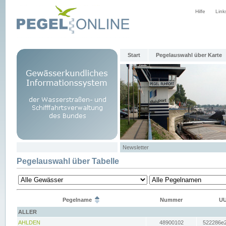
Hilfe
Link
Start
Pegelauswahl über Karte
Newsletter
Pegelauswahl über Tabelle
Pegelname
Nummer
UU
ALLER
AHLDEN
48900102
522286e2