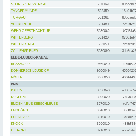
STÖR-SPERRWERK AP
5970041
d9acdbec
TANGERMÜNDE
502350
13e91b77
TORGAU
501261
83bbaedb
VOCKERODE
501480
ae93f2a5
WEHR GEESTHACHT UP
5930062
0f7f58a8
WITTENBERG
501420
070b1eb4
WITTENBERGE
503050
cbf3cd49
ZOLLENSPIEKER
5930090
3de8ea26
ELBE-LÜBECK-KANAL
BÜSSAU UP
9669040
bf7bb8e8
DONNERSCHLEUSE OP
9660049
45634232
MÖLLN
9660050
46644438
EMS
DALUM
3550040
ad357e52
DUKEGAT
3990020
7753c1fa
EMDEN NEUE SEESCHLEUSE
3970010
edfdf747
EMSHÖRN
9340010
c8af067c
FUESTRUP
3310010
3a8ed45f
KNOCK
3990010
438b565e
LEERORT
3910010
abb23dad