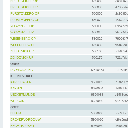
BREDEREICHE OP
580080
308f5979
BREDEREICHE UP
580090
470acd2a
FÜRSTENBERG OP
580060
2c95f83d
FÜRSTENBERG UP
580070
a5830277
VOßWINKEL OP
580000
09b422f7
VOßWINKEL UP
580010
2bcef51a
WESENBERG OP
580020
7909d3f7
WESENBERG UP
580030
da3b5de9
ZEHDENICK OP
580160
a9b8e24c
ZEHDENICK UP
580170
721d7dbf
ORKE
DALWIGKSTHAL
42840453
f0f78cc4
KLEINES HAFF
KARLSHAGEN
9690085
f53bb77f
KARNIN
9690084
da893bbd
UECKERMÜNDE
9690088
c1588dcc
WOLGAST
9650080
b327e35c
OSTE
BELUM
5980060
a9e93be0
BREMERVÖRDE UW
5980010
cf8a3ea2
HECHTHAUSEN
5980030
e5e02890