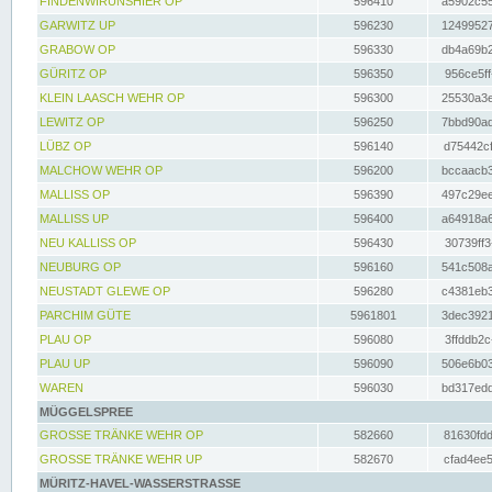
FINDENWIRUNSHIER OP
596410
a5902c55
GARWITZ UP
596230
12499527
GRABOW OP
596330
db4a69b2
GÜRITZ OP
596350
956ce5ff
KLEIN LAASCH WEHR OP
596300
25530a3e
LEWITZ OP
596250
7bbd90ad
LÜBZ OP
596140
d75442cf
MALCHOW WEHR OP
596200
bccaacb3
MALLISS OP
596390
497c29ee
MALLISS UP
596400
a64918a6
NEU KALLISS OP
596430
30739ff3
NEUBURG OP
596160
541c508a
NEUSTADT GLEWE OP
596280
c4381eb3
PARCHIM GÜTE
5961801
3dec3921
PLAU OP
596080
3ffddb2c
PLAU UP
596090
506e6b03
WAREN
596030
bd317edd
MÜGGELSPREE
GROSSE TRÄNKE WEHR OP
582660
81630fdd
GROSSE TRÄNKE WEHR UP
582670
cfad4ee5
MÜRITZ-HAVEL-WASSERSTRASSE