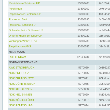
Pleidelsheim Schleuse UP
23800400
6e183f4b
Plochingen
23800100
be7ce40e
Poppenweiler Schleuse UP
23800300
f4854a4c
Rockenau SKA
23800690
4c00a166
Rockenau Schleuse UP
23800680
5ab4f00f
Schwabenheim Schleuse UP
23800800
ec9d3a4d
Untertürkheim Schleuse UP
23800220
a5ca02fb
Wieblingen Wehr UP neu
23800780
66d887a6
Ziegelhausen AMS
23800745
3944c1fd
NEUE MAAS
ROTTERDAM
123456786
a269e3be
NORD-OSTSEE-KANAL
AWK STROHBRÜCK
5970069
0e192297
NOK BREIHOLZ
5970075
4a904d59
NOK BRUNSBÜTTEL
5970091
85fc0dac
NOK DÜKERSWISCH
5970085
3954300d
NOK KIEL AUSSEN
5650068
6dc44585
NOK KIEL BINNEN
5979020
8af24d6a
NOK KÖNIGSFÖRDE
5970067
d0ec2790
NOK RENDSBURG
5970074
8c8afb56