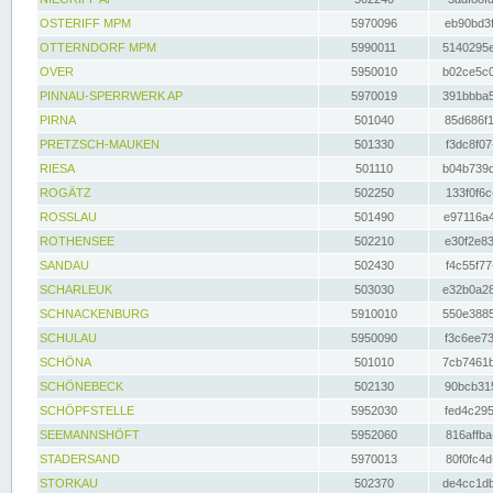
OSTERIFF MPM
5970096
eb90bd3f
OTTERNDORF MPM
5990011
5140295e
OVER
5950010
b02ce5c0
PINNAU-SPERRWERK AP
5970019
391bbba5
PIRNA
501040
85d686f1
PRETZSCH-MAUKEN
501330
f3dc8f07
RIESA
501110
b04b739d
ROGÄTZ
502250
133f0f6c
ROSSLAU
501490
e97116a4
ROTHENSEE
502210
e30f2e83
SANDAU
502430
f4c55f77
SCHARLEUK
503030
e32b0a28
SCHNACKENBURG
5910010
550e3885
SCHULAU
5950090
f3c6ee73
SCHÖNA
501010
7cb7461b
SCHÖNEBECK
502130
90bcb315
SCHÖPFSTELLE
5952030
fed4c295
SEEMANNSHÖFT
5952060
816affba
STADERSAND
5970013
80f0fc4d
STORKAU
502370
de4cc1db