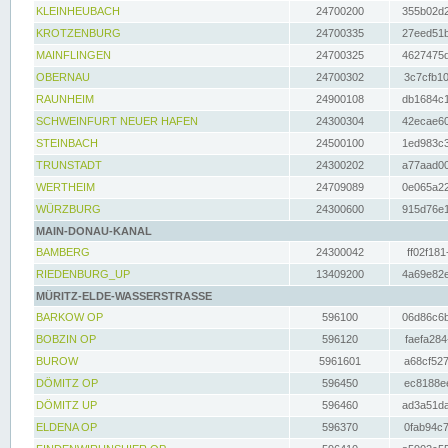
KLEINHEUBACH
24700200
355b02d2
KROTZENBURG
24700335
27eed51b
MAINFLINGEN
24700325
4627475d
OBERNAU
24700302
3c7cfb10
RAUNHEIM
24900108
db1684c1
SCHWEINFURT NEUER HAFEN
24300304
42ecae60
STEINBACH
24500100
1ed983c3
TRUNSTADT
24300202
a77aad00
WERTHEIM
24709089
0e065a22
WÜRZBURG
24300600
915d76e1
MAIN-DONAU-KANAL
BAMBERG
24300042
ff02f181
RIEDENBURG_UP
13409200
4a69e82e
MÜRITZ-ELDE-WASSERSTRASSE
BARKOW OP
596100
06d86c6b
BOBZIN OP
596120
faefa284
BUROW
5961601
a68cf527
DÖMITZ OP
596450
ec8188ee
DÖMITZ UP
596460
ad3a51da
ELDENA OP
596370
0fab94c7