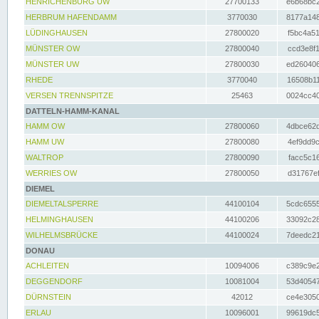
HENRICHENBURG UW
27700133
e6b68bc2
HERBRUM HAFENDAMM
3770030
8177a148
LÜDINGHAUSEN
27800020
f5bc4a51
MÜNSTER OW
27800040
ccd3e8f1
MÜNSTER UW
27800030
ed260406
RHEDE
3770040
16508b11
VERSEN TRENNSPITZE
25463
0024cc40
DATTELN-HAMM-KANAL
HAMM OW
27800060
4dbce62d
HAMM UW
27800080
4ef9dd9c
WALTROP
27800090
facc5c16
WERRIES OW
27800050
d31767ef
DIEMEL
DIEMELTALSPERRE
44100104
5cdc6555
HELMINGHAUSEN
44100206
33092c28
WILHELMSBRÜCKE
44100024
7deedc21
DONAU
ACHLEITEN
10094006
c389c9e2
DEGGENDORF
10081004
53d40547
DÜRNSTEIN
42012
ce4e3050
ERLAU
10096001
99619dc5