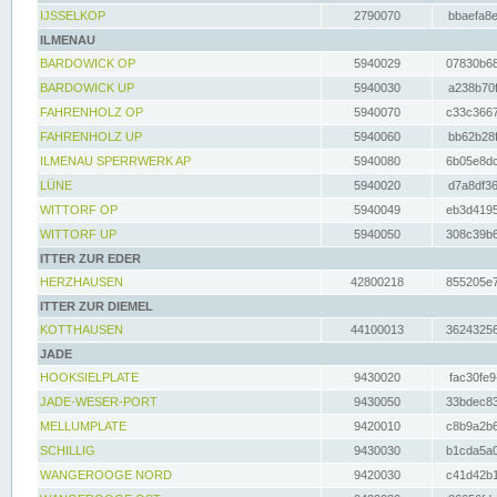
IJSSELKOP
2790070
bbaefa8e
ILMENAU
BARDOWICK OP
5940029
07830b68
BARDOWICK UP
5940030
a238b70f
FAHRENHOLZ OP
5940070
c33c3667
FAHRENHOLZ UP
5940060
bb62b28f
ILMENAU SPERRWERK AP
5940080
6b05e8dc
LÜNE
5940020
d7a8df36
WITTORF OP
5940049
eb3d4195
WITTORF UP
5940050
308c39b6
ITTER ZUR EDER
HERZHAUSEN
42800218
855205e7
ITTER ZUR DIEMEL
KOTTHAUSEN
44100013
36243256
JADE
HOOKSIELPLATE
9430020
fac30fe9
JADE-WESER-PORT
9430050
33bdec83
MELLUMPLATE
9420010
c8b9a2b6
SCHILLIG
9430030
b1cda5a0
WANGEROOGE NORD
9420030
c41d42b1