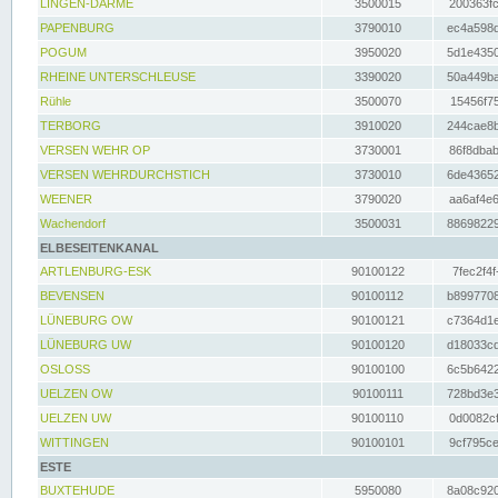
LINGEN-DARME
3500015
200363fc
PAPENBURG
3790010
ec4a598d
POGUM
3950020
5d1e4350
RHEINE UNTERSCHLEUSE
3390020
50a449ba
Rühle
3500070
15456f75
TERBORG
3910020
244cae8b
VERSEN WEHR OP
3730001
86f8dbab
VERSEN WEHRDURCHSTICH
3730010
6de43652
WEENER
3790020
aa6af4e6
Wachendorf
3500031
88698229
ELBESEITENKANAL
ARTLENBURG-ESK
90100122
7fec2f4f
BEVENSEN
90100112
b8997708
LÜNEBURG OW
90100121
c7364d1e
LÜNEBURG UW
90100120
d18033cd
OSLOSS
90100100
6c5b6422
UELZEN OW
90100111
728bd3e3
UELZEN UW
90100110
0d0082cf
WITTINGEN
90100101
9cf795ce
ESTE
BUXTEHUDE
5950080
8a08c920