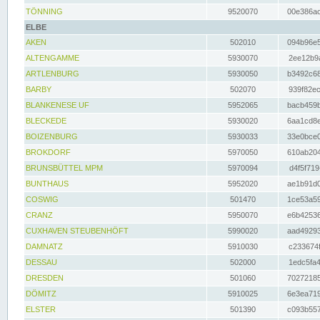
TÖNNING
9520070
00e386ac
ELBE
AKEN
502010
094b96e5
ALTENGAMME
5930070
2ee12b9a
ARTLENBURG
5930050
b3492c68
BARBY
502070
939f82ec
BLANKENESE UF
5952065
bacb459b
BLECKEDE
5930020
6aa1cd8e
BOIZENBURG
5930033
33e0bce0
BROKDORF
5970050
610ab204
BRUNSBÜTTEL MPM
5970094
d4f5f719
BUNTHAUS
5952020
ae1b91d0
COSWIG
501470
1ce53a59
CRANZ
5950070
e6b42536
CUXHAVEN STEUBENHÖFT
5990020
aad49293
DAMNATZ
5910030
c233674f
DESSAU
502000
1edc5fa4
DRESDEN
501060
70272185
DÖMITZ
5910025
6e3ea719
ELSTER
501390
c093b557