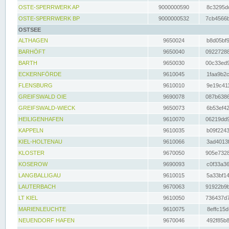
OSTE-SPERRWERK AP
9000000590
8c3295dc
OSTE-SPERRWERK BP
9000000532
7cb4566b
OSTSEE
ALTHAGEN
9650024
b8d05bf9
BARHÖFT
9650040
09227288
BARTH
9650030
00c33ed9
ECKERNFÖRDE
9610045
1faa9b2c
FLENSBURG
9610010
9e19c411
GREIFSWALD OIE
9690078
087b6386
GREIFSWALD-WIECK
9650073
6b53ef42
HEILIGENHAFEN
9610070
06219dd9
KAPPELN
9610035
b09f2243
KIEL-HOLTENAU
9610066
3ad4013f
KLOSTER
9670050
905e7328
KOSEROW
9690093
c0f33a36
LANGBALLIGAU
9610015
5a33bf14
LAUTERBACH
9670063
91922b9b
LT KIEL
9610050
736437d7
MARIENLEUCHTE
9610075
8effc15d
NEUENDORF HAFEN
9670046
492f85b8