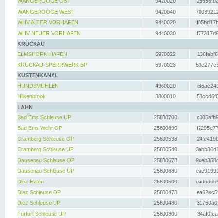
WANGEROOGE OST
9420020
26656fda
WANGEROOGE WEST
9420040
70039212
WHV ALTER VORHAFEN
9440020
f85bd17b
WHV NEUER VORHAFEN
9440030
f77317d9
KRÜCKAU
ELMSHORN HAFEN
5970022
136febf6
KRÜCKAU-SPERRWERK BP
5970023
53c277c3
KÜSTENKANAL
HUNDSMÜHLEN
4960020
cf6ac249
Hilkenbrook
3800010
58ccd6f0
LAHN
Bad Ems Schleuse UP
25800700
c005afb9
Bad Ems Wehr OP
25800690
f2295e77
Cramberg Schleuse OP
25800538
24fe419b
Cramberg Schleuse UP
25800540
3abb36d1
Dausenau Schleuse OP
25800678
9ceb358c
Dausenau Schleuse UP
25800680
eae91991
Diez Hafen
25800500
eadedeb6
Diez Schleuse OP
25800478
ea62ec5f
Diez Schleuse UP
25800480
31750a0f
Fürfurt Schleuse UP
25800300
34af0fca