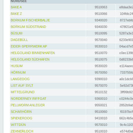
NORDSEE
BAKE A
9510063
e8daa3e2
BAKE Z
9510066
104fdc24
BORKUM FISCHERBALJE
9340020
8727ebfd
BORKUM SÜDSTRAND
9340030
478f21e9
BÜSUM
9510095
5287a3e1
DAGEBÜLL
9570040
6233e901
EIDER-SPERRWERK AP
9530010
04acd7e5
HELGOLAND BINNENHAFEN
9510070
c0ec139b
HELGOLAND SÜDHAFEN
9510075
0d8233b8
HUSUM
9530020
e114aeec
HÖRNUM
9570050
733755fd
LANGEOOG
9390010
a0c1dcb6
LIST AUF SYLT
9570070
5e92d73f
MITTELGRUND
9510132
3ff99b92
NORDERNEY RIFFGAT
9360010
c0244c0e
PELLWORM ANLEGER
9550021
2852b9ab
SCHARHÖRN
9510060
f0197bcf
SPIEKEROOG
9410010
662c4b5e
WITTDÜN
9570010
9c4c11f2
ZEHNERLOCH
9510010
e574d0af