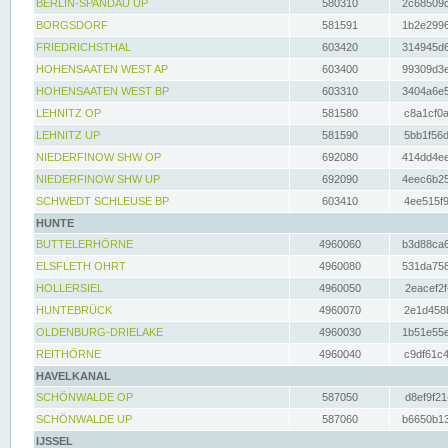
BERLIN-SPANDAU UP
580310
2c68509c
BORGSDORF
581591
1b2e2996
FRIEDRICHSTHAL
603420
314945d6
HOHENSAATEN WEST AP
603400
99309d3e
HOHENSAATEN WEST BP
603310
3404a6e5
LEHNITZ OP
581580
c8a1cf0a
LEHNITZ UP
581590
5bb1f56d
NIEDERFINOW SHW OP
692080
414dd4ee
NIEDERFINOW SHW UP
692090
4eec6b25
SCHWEDT SCHLEUSE BP
603410
4ee515f9
HUNTE
BUTTELERHÖRNE
4960060
b3d88ca6
ELSFLETH OHRT
4960080
531da758
HOLLERSIEL
4960050
2eacef2f
HUNTEBRÜCK
4960070
2e1d458b
OLDENBURG-DRIELAKE
4960030
1b51e55e
REITHÖRNE
4960040
c9df61c4
HAVELKANAL
SCHÖNWALDE OP
587050
d8ef9f21
SCHÖNWALDE UP
587060
b6650b13
IJSSEL