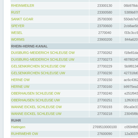
RHEINWEILER
23300130
06b978dd
RUST
23300580
5389b878
SANKT GOAR
25700300
550eb7e9
SPEYER
23700600
2cb8ae5b
WESEL
2770040
f33c3cc9
WORMS
23900200
844a620f
RHEIN-HERNE-KANAL
DUISBURG-MEIDERICH SCHLEUSE OW
27700262
f18e81da
DUISBURG-MEIDERICH SCHLEUSE UW
27700273
48780245
GELSENKIRCHEN SCHLEUSE OW
27700229
5b9f8134
GELSENKIRCHEN SCHLEUSE UW
27700230
427318d0
HERNE OW
27700150
ac6c4362
HERNE UW
27700160
b9975ea1
OBERHAUSEN SCHLEUSE OW
27700240
e251f943
OBERHAUSEN SCHLEUSE UW
27700251
12f63015
WANNE EICKEL SCHLEUSE OW
27700193
05ca0e33
WANNE EICKEL SCHLEUSE UW
27700218
23045f8b
RUHR
Hattingen
2769510000100
c0594fb5
RUHRWEHR OW
27600090
12a3037f