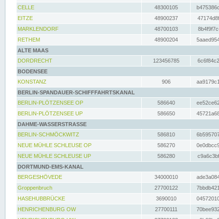
CELLE
48300105
b475386c
EITZE
48900237
47174d8f
MARKLENDORF
48700103
8b4f9f7c
RETHEM
48900204
5aaed954
ALTE MAAS
DORDRECHT
123456785
6c6f84c2
BODENSEE
KONSTANZ
906
aa9179c1
BERLIN-SPANDAUER-SCHIFFFAHRTSKANAL
BERLIN-PLÖTZENSEE OP
586640
ee52ce62
BERLIN-PLÖTZENSEE UP
586650
45721a68
DAHME-WASSERSTRASSE
BERLIN-SCHMÖCKWITZ
586810
6b595707
NEUE MÜHLE SCHLEUSE OP
586270
0e0dbcc9
NEUE MÜHLE SCHLEUSE UP
586280
c9a6c3bf
DORTMUND-EMS-KANAL
BERGESHÖVEDE
34000010
ade3a084
Groppenbruch
27700122
7bbdb421
HASEHUBBRÜCKE
3690010
04572010
HENRICHENBURG OW
27700111
70bee932