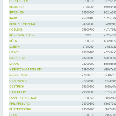
DÜSSELDORF
2750010
8f7e5f92
EMMERICH
2790020
9598e4cb
IFFEZHEIM
23500600
b02be240
KAUB
25700100
1d26e504
KEHL-KRONENHOF
23300900
23af9b02
KOBLENZ
25900700
4c7d796a
KONSTANZ-RHEIN
3329
e020e651
KÖLN
2730010
a6ee8177
LOBITH
2790050
efe13a3d
MAINZ
25100100
a37a9aa3
MANNHEIM
23700700
57090802
MAXAU
23700200
b6c6d5c8
NIERSTEIN-OPPENHEIM
23900600
d28e7ed1
Neuwied Stadt
27100370
dc407f1e
OBERWINTER
27100700
b45359df
OESTRICH
25100300
665be0fe
OTTENHEIM
23300800
787e5d63
PANNERDENSE KOP
2790060
3046493f
PHILIPPSBURG
23700500
88e972e1
PLITTERSDORF
23500700
6b774802
REES
2790010
2f025389