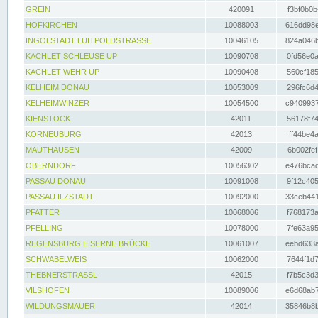
GREIN
420091
f3bf0b0b
HOFKIRCHEN
10088003
616dd98e
INGOLSTADT LUITPOLDSTRASSE
10046105
824a046b
KACHLET SCHLEUSE UP
10090708
0fd56e0a
KACHLET WEHR UP
10090408
560cf185
KELHEIM DONAU
10053009
296fc6d4
KELHEIMWINZER
10054500
c9409937
KIENSTOCK
42011
56178f74
KORNEUBURG
42013
ff44be4a
MAUTHAUSEN
42009
6b002fef
OBERNDORF
10056302
e476bcad
PASSAU DONAU
10091008
9f12c405
PASSAU ILZSTADT
10092000
33ceb441
PFATTER
10068006
f768173a
PFELLING
10078000
7fe63a95
REGENSBURG EISERNE BRÜCKE
10061007
eebd633a
SCHWABELWEIS
10062000
7644f1d7
THEBNERSTRASSL
42015
f7b5c3d3
VILSHOFEN
10089006
e6d68ab7
WILDUNGSMAUER
42014
35846b8b