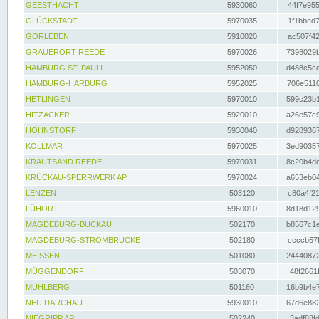
GEESTHACHT
5930060
44f7e955
GLÜCKSTADT
5970035
1f1bbed7
GORLEBEN
5910020
ac507f42
GRAUERORT REEDE
5970026
7398029b
HAMBURG ST. PAULI
5952050
d488c5cc
HAMBURG-HARBURG
5952025
706e5110
HETLINGEN
5970010
599c23b1
HITZACKER
5920010
a26e57c9
HOHNSTORF
5930040
d9289367
KOLLMAR
5970025
3ed90357
KRAUTSAND REEDE
5970031
8c20b4dc
KRÜCKAU-SPERRWERK AP
5970024
a653eb04
LENZEN
503120
c80a4f21
LÜHORT
5960010
8d18d129
MAGDEBURG-BUCKAU
502170
b8567c1e
MAGDEBURG-STROMBRÜCKE
502180
ccccb57f
MEISSEN
501080
24440872
MÜGGENDORF
503070
48f2661f
MÜHLBERG
501160
16b9b4e7
NEU DARCHAU
5930010
67d6e882
NIEGRIPP AP
502240
3adf88fd