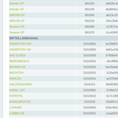
Diemitz OP
581020
d6426c42
Diemitz UP
581030
6b3b55e2
MIROW OP
581000
ab13c115
MIROW UP
581010
19cc3b9a
Strasen OP
581060
117877ec
Strasen UP
581070
2cc40997
MITTELLANDKANAL
ANDERTEN OW
31010061
bc20d819
ANDERTEN UW
31010060
dd41a7d6
BAD ESSEN
31010030
6760b547
BERENBUSCH
31010042
d2c8f60e
BRAMSCHE
31010020
bec8a6a5
BROXTEN
31010032
1125a391
HAHLEN
31010041
ac970eb0
HALDENSLEBEN
3101013
90d92801
HANN. LIST
31010062
27dfd137
HÖRSTEL
31010010
6c7c180f
KANALBRÜCKE
3101018
32b997c2
LOHNDE
31010050
516c4814
LÜBBECKE
31010031
c2aa9164