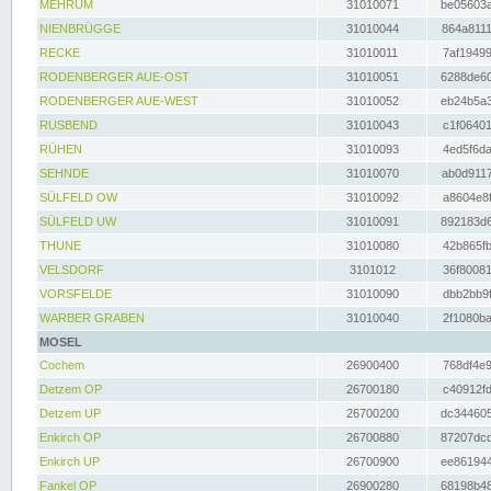
MEHRUM
31010071
be05603a
NIENBRÜGGE
31010044
864a8111
RECKE
31010011
7af19499
RODENBERGER AUE-OST
31010051
6288de60
RODENBERGER AUE-WEST
31010052
eb24b5a3
RUSBEND
31010043
c1f06401
RÜHEN
31010093
4ed5f6da
SEHNDE
31010070
ab0d9117
SÜLFELD OW
31010092
a8604e8f
SÜLFELD UW
31010091
892183d6
THUNE
31010080
42b865fb
VELSDORF
3101012
36f80081
VORSFELDE
31010090
dbb2bb9f
WARBER GRABEN
31010040
2f1080ba
MOSEL
Cochem
26900400
768df4e9
Detzem OP
26700180
c40912fd
Detzem UP
26700200
dc344605
Enkirch OP
26700880
87207dcd
Enkirch UP
26700900
ee861944
Fankel OP
26900280
68198b48