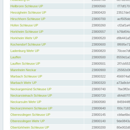
Heilbronn Schleuse UP
23800560
f77df170
Hessigheim Schleuse UP
23800420
23517de9
Hirschhorn Schleuse UP
23800700
acf505dd
Hofen Schleuse UP
23800260
cf2af1a4
Horkheim Schleuse UP
23800557
b76bf04c
Horkheim Wehr UP
23800520
d9b441a5
Kochendorf Schleuse UP
23800600
8f695e71
Ladenburg Wehr UP
23800820
70cee7df
Lauffen
23800500
8559d1a0
Lauffen Schleuse UP
23800501
2f7cb553
Mannheim Neckar
23800900
25582d3f
Marbach Schleuse UP
23800322
456974a8
Marbach Wehr UP
23800320
a73a9cb4
Neckargemünd Schleuse UP
23800740
7be3ff2e
Neckarsteinach Schleuse UP
23800720
d64d07f7
Neckarsulm Wehr UP
23800580
845944f8
Neckarzimmern Schleuse UP
23800640
f00c7183
Oberesslingen Schleuse UP
23800145
cbfae6bc
Oberesslingen Wehr UP
23800140
9de0843a
Obertürkheim Schleuse UP
23800200
80e002d8