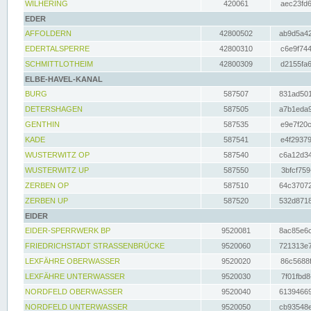
WILHERING
420061
aec23fd6
EDER
AFFOLDERN
42800502
ab9d5a42
EDERTALSPERRE
42800310
c6e9f744
SCHMITTLOTHEIM
42800309
d2155fa6
ELBE-HAVEL-KANAL
BURG
587507
831ad501
DETERSHAGEN
587505
a7b1eda9
GENTHIN
587535
e9e7f20c
KADE
587541
e4f29379
WUSTERWITZ OP
587540
c6a12d34
WUSTERWITZ UP
587550
3bfcf759
ZERBEN OP
587510
64c37072
ZERBEN UP
587520
532d8718
EIDER
EIDER-SPERRWERK BP
9520081
8ac85e6c
FRIEDRICHSTADT STRASSENBRÜCKE
9520060
721313e7
LEXFÄHRE OBERWASSER
9520020
86c5688f
LEXFÄHRE UNTERWASSER
9520030
7f01fbd8
NORDFELD OBERWASSER
9520040
61394669
NORDFELD UNTERWASSER
9520050
cb93548e