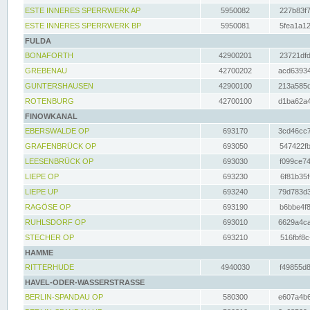
ESTE INNERES SPERRWERK AP
5950082
227b83f7
ESTE INNERES SPERRWERK BP
5950081
5fea1a12
FULDA
BONAFORTH
42900201
23721dfd
GREBENAU
42700202
acd63934
GUNTERSHAUSEN
42900100
213a585d
ROTENBURG
42700100
d1ba62a4
FINOWKANAL
EBERSWALDE OP
693170
3cd46cc7
GRAFENBRÜCK OP
693050
547422fb
LEESENBRÜCK OP
693030
f099ce74
LIEPE OP
693230
6f81b35f
LIEPE UP
693240
79d783d3
RAGÖSE OP
693190
b6bbe4f8
RUHLSDORF OP
693010
6629a4ca
STECHER OP
693210
516fbf8c
HAMME
RITTERHUDE
4940030
f49855d8
HAVEL-ODER-WASSERSTRASSE
BERLIN-SPANDAU OP
580300
e607a4b6