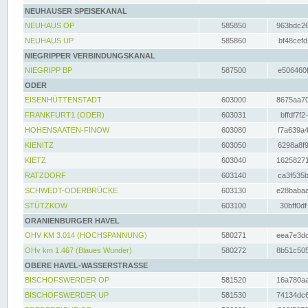
NEUHAUSER SPEISEKANAL
NEUHAUS OP
585850
963bdc26
NEUHAUS UP
585860
bf48cefd
NIEGRIPPER VERBINDUNGSKANAL
NIEGRIPP BP
587500
e506460f
ODER
EISENHÜTTENSTADT
603000
8675aa70
FRANKFURT1 (ODER)
603031
bffdf7f2
HOHENSAATEN-FINOW
603080
f7a639a4
KIENITZ
603050
6298a8f9
KIETZ
603040
16258271
RATZDORF
603140
ca3f535b
SCHWEDT-ODERBRÜCKE
603130
e28babaa
STÜTZKOW
603100
30bff0df
ORANIENBURGER HAVEL
OHV KM 3.014 (HOCHSPANNUNG)
580271
eea7e3dc
OHv km 1.467 (Blaues Wunder)
580272
8b51c505
OBERE HAVEL-WASSERSTRASSE
BISCHOFSWERDER OP
581520
16a780aa
BISCHOFSWERDER UP
581530
74134dc6