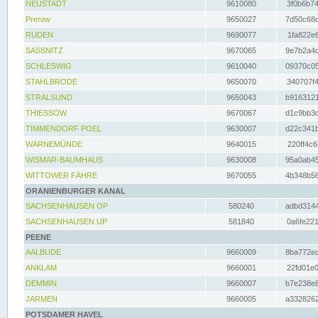
NEUSTADT
9610080
3f0b6b74
Prerow
9650027
7d50c68c
RUDEN
9690077
1fa822e6
SASSNITZ
9670065
9e7b2a4d
SCHLESWIG
9610040
09370c05
STAHLBRODE
9650070
340707f4
STRALSUND
9650043
b9163121
THIESSOW
9670067
d1c9bb3c
TIMMENDORF POEL
9630007
d22c341b
WARNEMÜNDE
9640015
220ff4c6
WISMAR-BAUMHAUS
9630008
95a0ab45
WITTOWER FÄHRE
9670055
4b348b56
ORANIENBURGER KANAL
SACHSENHAUSEN OP
580240
adbd3144
SACHSENHAUSEN UP
581840
0a6fe221
PEENE
AALBUDE
9660009
8ba772ed
ANKLAM
9660001
22fd01e0
DEMMIN
9660007
b7e238e8
JARMEN
9660005
a3328262
POTSDAMER HAVEL