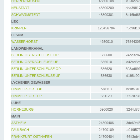
HERRENHAUSEN
48800108
8134af78
NEUSTADT
48800200
dda39817
SCHWARMSTEDT
48800301
8e16bd66
LEK
KRIMPEN
123456784
f5c96f13
LESUM
WASSERHORST
4930010
76844306
LANDWEHRKANAL
BERLIN-OBERSCHLEUSE OP
586600
24ce3282
BERLIN-OBERSCHLEUSE UP
586610
c42ad3df
BERLIN-UNTERSCHLEUSE OP
586620
503ad891
BERLIN-UNTERSCHLEUSE UP
586630
d198c901
LYCHENER GEWÄSSER
HIMMELPFORT OP
581110
bcdfa310
HIMMELPFORT UP
581120
9592d736
LÜHE
HORNEBURG
5960020
3244d787
MAIN
ASTHEIM
24300406
3de69bf8
FAULBACH
24700109
a919f57f
FRANKFURT OSTHAFEN
24700404
66ff3eb4