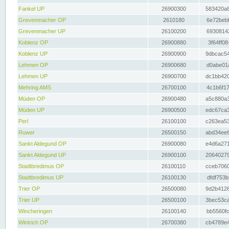
Fankel UP
26900300
583420a8
Grevenmacher OP
2610180
6e72bebf
Grevenmacher UP
26100200
69308142
Koblenz OP
26900880
3f64ff08
Koblenz UP
26900900
9dbcac54
Lehmen OP
26900680
d0abe01a
Lehmen UP
26900700
dc1bb420
Mehring AMS
26700100
4c1b6f17
Müden OP
26900480
a5c880a3
Müden UP
26900500
edc67ca3
Perl
26100100
c263ea53
Ruwer
26500150
abd34ee6
Sankt Aldegund OP
26900080
e4d6a271
Sankt Aldegund UP
26900100
20640279
Stadtbredimus OP
26100110
cceb7060
Stadtbredimus UP
26100130
dfdf753b
Trier OP
26500080
9d2b4126
Trier UP
26500100
3bec53ca
Wincheringen
26100140
bb5560fc
Wintrich OP
26700380
cb4789e4