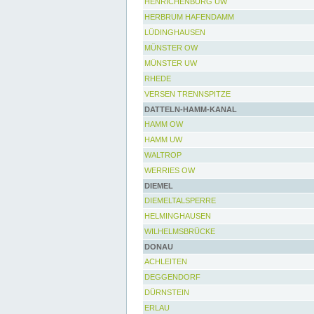
HENRICHENBURG UW
HERBRUM HAFENDAMM
LÜDINGHAUSEN
MÜNSTER OW
MÜNSTER UW
RHEDE
VERSEN TRENNSPITZE
DATTELN-HAMM-KANAL
HAMM OW
HAMM UW
WALTROP
WERRIES OW
DIEMEL
DIEMELTALSPERRE
HELMINGHAUSEN
WILHELMSBRÜCKE
DONAU
ACHLEITEN
DEGGENDORF
DÜRNSTEIN
ERLAU