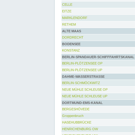
CELLE
EITZE
MARKLENDORF
RETHEM
ALTE MAAS
DORDRECHT
BODENSEE
KONSTANZ
BERLIN-SPANDAUER-SCHIFFFAHRTSKANAL
BERLIN-PLÖTZENSEE OP
BERLIN-PLÖTZENSEE UP
DAHME-WASSERSTRASSE
BERLIN-SCHMÖCKWITZ
NEUE MÜHLE SCHLEUSE OP
NEUE MÜHLE SCHLEUSE UP
DORTMUND-EMS-KANAL
BERGESHÖVEDE
Groppenbruch
HASEHUBBRÜCKE
HENRICHENBURG OW