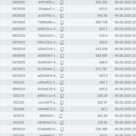
5930060
44f7e955-c...
583.393
06.08.2026 22
5970035
1f1bbed7-c...
674.0
06.08.2026 22
5910020
ac507f42-1...
492.95
06.08.2026 22
5970026
7398029b-c...
660.738
06.08.2026 22
5952050
d488c5cc-4...
623.1
06.08.2026 22
5952025
706e5110-c...
615.0
06.08.2026 22
5970010
599c23b1-4...
650.5
06.08.2026 22
5920010
a26e57c9-1...
522.639
06.08.2026 22
5930040
d9289367-c...
568.987
06.08.2026 22
5970025
3ed90357-4...
666.9
06.08.2026 22
5970031
8c20b4dc-1...
671.787
06.08.2026 22
5970024
a653eb04-d...
663.3
06.08.2026 22
503120
c80a4f21-5...
484.7
06.08.2026 22
5960010
8d18d129-0...
645.5
06.08.2026 22
502170
b8567c1e-8...
325.39
06.08.2026 22
502180
ccccb57f-a...
326.67
06.08.2026 22
501080
24440872-5...
82.2
06.08.2026 22
503070
48f2661f-f...
463.94
06.08.2026 22
501160
16b9b4e7-b...
128.02
06.08.2026 22
5930010
67d6e882-b...
536.385
06.08.2026 22
502240
3adf88fd-f...
343.6
06.08.2026 22