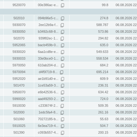
9520070
00e386ac-e...
99.8
06.08.2026 22
502010
094b96e5-c...
274.8
06.08.2026 22
5930070
2ee12b9a-f...
588.787
06.08.2026 22
5930050
b3492c68-8...
573.86
06.08.2026 22
502070
939f82ec-1...
294.82
06.08.2026 22
5952065
bacb459b-0...
635.0
06.08.2026 22
5930020
6aa1cd8e-e...
549.633
06.08.2026 22
5930033
33e0bce0-1...
558.534
06.08.2026 22
5970050
610ab204-d...
684.2
06.08.2026 22
5970094
d4f5f719-8...
695.214
06.08.2026 22
5952020
ae1b91d0-e...
609.9
06.08.2026 22
501470
1ce53a59-3...
236.31
06.08.2026 22
5950070
e6b42536-6...
634.42
06.08.2026 22
5990020
aad49293-2...
724.0
06.08.2026 22
5910030
c233674f-2...
509.35
06.08.2026 22
502000
1edc5fa4-8...
261.16
06.08.2026 22
501060
70272185-b...
55.63
06.08.2026 22
5910025
6e3ea719-4...
504.7
06.08.2026 22
501390
c093b557-4...
200.15
06.08.2026 22