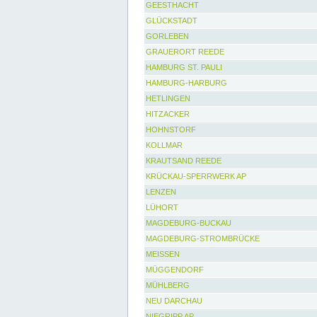
GEESTHACHT
GLÜCKSTADT
GORLEBEN
GRAUERORT REEDE
HAMBURG ST. PAULI
HAMBURG-HARBURG
HETLINGEN
HITZACKER
HOHNSTORF
KOLLMAR
KRAUTSAND REEDE
KRÜCKAU-SPERRWERK AP
LENZEN
LÜHORT
MAGDEBURG-BUCKAU
MAGDEBURG-STROMBRÜCKE
MEISSEN
MÜGGENDORF
MÜHLBERG
NEU DARCHAU
NIEGRIPP AP