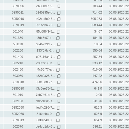
5970096
eb90bd3f-5...
703.44
06.08.2026 22
5990011
5140295e-b...
714.02
06.08.2026 22
5950010
b02ce5c0-6...
605.273
06.08.2026 22
5970019
391bbba5-8...
658.444
06.08.2026 22
501040
85d686f1-5...
34.67
06.08.2026 22
501330
f3dc8f07-c...
184.45
06.08.2026 22
501110
b04b739d-7...
108.4
06.08.2026 22
502250
133f0f6c-2...
350.64
06.08.2026 22
501490
e97116a4-7...
257.84
06.08.2026 22
502210
e30f2e83-b...
333.12
06.08.2026 22
502430
f4c55f77-a...
416.06
06.08.2026 22
503030
e32b0a28-8...
447.22
06.08.2026 22
5910010
550e3885-a...
474.56
06.08.2026 22
5950090
f3c6ee73-5...
641.0
06.08.2026 22
501010
7cb7461b-3...
2.05
06.08.2026 22
502130
90bcb315-f...
311.76
06.08.2026 22
5952030
fed4c295-7...
615.3
06.08.2026 22
5952060
816affba-0...
628.9
06.08.2026 22
5970013
80f0fc4d-9...
654.9
06.08.2026 22
502370
de4cc1db-5...
396.11
06.08.2026 22