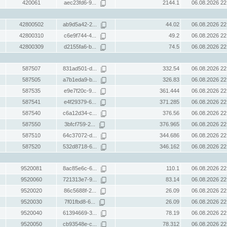
420061
aec23fd6-9...
2144.1
06.08.2026 22
42800502
ab9d5a42-2...
44.02
06.08.2026 22
42800310
c6e9f744-4...
49.2
06.08.2026 22
42800309
d2155fa6-b...
74.5
06.08.2026 22
587507
831ad501-d...
332.54
06.08.2026 22
587505
a7b1eda9-b...
326.83
06.08.2026 22
587535
e9e7f20c-9...
361.444
06.08.2026 22
587541
e4f29379-6...
371.285
06.08.2026 22
587540
c6a12d34-c...
376.56
06.08.2026 22
587550
3bfcf759-2...
376.965
06.08.2026 22
587510
64c37072-d...
344.686
06.08.2026 22
587520
532d8718-6...
346.162
06.08.2026 22
9520081
8ac85e6c-6...
110.1
06.08.2026 22
9520060
721313e7-9...
83.14
06.08.2026 22
9520020
86c5688f-2...
26.09
06.08.2026 22
9520030
7f01fbd8-6...
26.09
06.08.2026 22
9520040
61394669-3...
78.19
06.08.2026 22
9520050
cb93548e-c...
78.312
06.08.2026 22