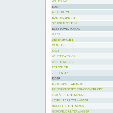
WILHERING
EDER
AFFOLDERN
EDERTALSPERRE
SCHMITTLOTHEIM
ELBE-HAVEL-KANAL
BURG
DETERSHAGEN
GENTHIN
KADE
WUSTERWITZ OP
WUSTERWITZ UP
ZERBEN OP
ZERBEN UP
EIDER
EIDER-SPERRWERK BP
FRIEDRICHSTADT STRASSENBRÜCKE
LEXFÄHRE OBERWASSER
LEXFÄHRE UNTERWASSER
NORDFELD OBERWASSER
NORDFELD UNTERWASSER