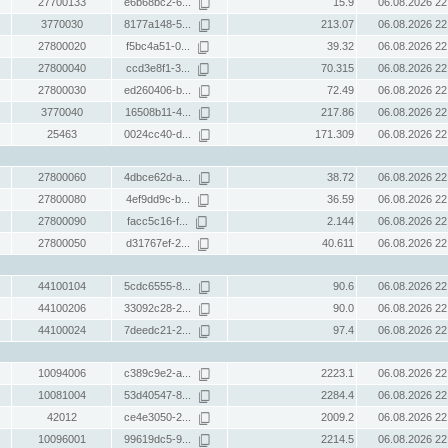
27700133
e6b68bc2-6...
15.9
06.08.2026 22
3770030
8177a148-5...
213.07
06.08.2026 22
27800020
f5bc4a51-0...
39.32
06.08.2026 22
27800040
ccd3e8f1-3...
70.315
06.08.2026 22
27800030
ed260406-b...
72.49
06.08.2026 22
3770040
16508b11-4...
217.86
06.08.2026 22
25463
0024cc40-d...
171.309
06.08.2026 22
27800060
4dbce62d-a...
38.72
06.08.2026 22
27800080
4ef9dd9c-b...
36.59
06.08.2026 22
27800090
facc5c16-f...
2.144
06.08.2026 22
27800050
d31767ef-2...
40.611
06.08.2026 22
44100104
5cdc6555-8...
90.6
06.08.2026 22
44100206
33092c28-2...
90.0
06.08.2026 22
44100024
7deedc21-2...
97.4
06.08.2026 22
10094006
c389c9e2-a...
2223.1
06.08.2026 22
10081004
53d40547-8...
2284.4
06.08.2026 22
42012
ce4e3050-2...
2009.2
06.08.2026 22
10096001
99619dc5-9...
2214.5
06.08.2026 22