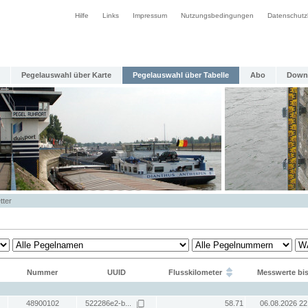
Hilfe
Links
Impressum
Nutzungsbedingungen
Datenschutz
Pegelauswahl über Karte
Pegelauswahl über Tabelle
Abo
Down
tter
Nummer
UUID
Flusskilometer
Messwerte bi
48900102
522286e2-b...
58.71
06.08.2026 22