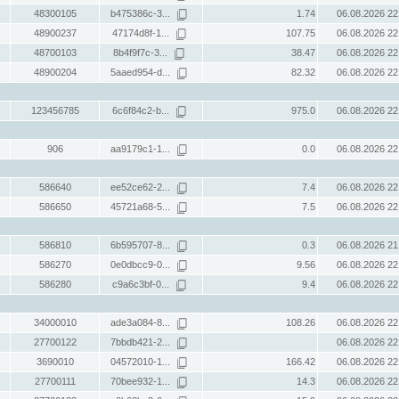
48300105
b475386c-3...
1.74
06.08.2026 22
48900237
47174d8f-1...
107.75
06.08.2026 22
48700103
8b4f9f7c-3...
38.47
06.08.2026 22
48900204
5aaed954-d...
82.32
06.08.2026 22
123456785
6c6f84c2-b...
975.0
06.08.2026 22
906
aa9179c1-1...
0.0
06.08.2026 22
586640
ee52ce62-2...
7.4
06.08.2026 22
586650
45721a68-5...
7.5
06.08.2026 22
586810
6b595707-8...
0.3
06.08.2026 21
586270
0e0dbcc9-0...
9.56
06.08.2026 22
586280
c9a6c3bf-0...
9.4
06.08.2026 22
34000010
ade3a084-8...
108.26
06.08.2026 22
27700122
7bbdb421-2...
06.08.2026 22
3690010
04572010-1...
166.42
06.08.2026 22
27700111
70bee932-1...
14.3
06.08.2026 22