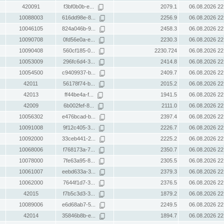
420091
f3bf0b0b-e...
2079.1
06.08.2026 22
10088003
616dd98e-8...
2256.9
06.08.2026 22
10046105
824a046b-9...
2458.3
06.08.2026 22
10090708
0fd56e0a-e...
2230.3
06.08.2026 22
10090408
560cf185-0...
2230.724
06.08.2026 22
10053009
296fc6d4-3...
2414.8
06.08.2026 22
10054500
c9409937-b...
2409.7
06.08.2026 22
42011
56178f74-b...
2015.2
06.08.2026 22
42013
ff44be4a-f...
1941.5
06.08.2026 22
42009
6b002fef-8...
2111.0
06.08.2026 22
10056302
e476bcad-b...
2397.4
06.08.2026 22
10091008
9f12c405-3...
2226.7
06.08.2026 22
10092000
33ceb441-2...
2225.2
06.08.2026 22
10068006
f768173a-7...
2350.7
06.08.2026 22
10078000
7fe63a95-8...
2305.5
06.08.2026 22
10061007
eebd633a-3...
2379.3
06.08.2026 22
10062000
7644f1d7-3...
2376.5
06.08.2026 22
42015
f7b5c3d3-3...
1879.2
06.08.2026 22
10089006
e6d68ab7-5...
2249.5
06.08.2026 22
42014
35846b8b-e...
1894.7
06.08.2026 22