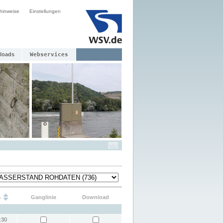
hinweise
Einstellungen
loads
Webservices
s
Ganglinie
Download
:30