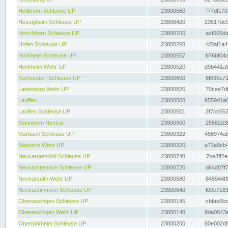
Heilbronn Schleuse UP
23800560
f77df170
Hessigheim Schleuse UP
23800420
23517de9
Hirschhorn Schleuse UP
23800700
acf505dd
Hofen Schleuse UP
23800260
cf2af1a4
Horkheim Schleuse UP
23800557
b76bf04c
Horkheim Wehr UP
23800520
d9b441a5
Kochendorf Schleuse UP
23800600
8f695e71
Ladenburg Wehr UP
23800820
70cee7df
Lauffen
23800500
8559d1a0
Lauffen Schleuse UP
23800501
2f7cb553
Mannheim Neckar
23800900
25582d3f
Marbach Schleuse UP
23800322
456974a8
Marbach Wehr UP
23800320
a73a9cb4
Neckargemünd Schleuse UP
23800740
7be3ff2e
Neckarsteinach Schleuse UP
23800720
d64d07f7
Neckarsulm Wehr UP
23800580
845944f8
Neckarzimmern Schleuse UP
23800640
f00c7183
Oberesslingen Schleuse UP
23800145
cbfae6bc
Oberesslingen Wehr UP
23800140
9de0843a
Obertürkheim Schleuse UP
23800200
80e002d8