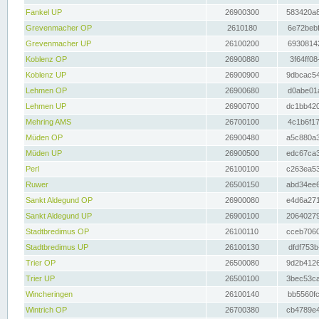
Fankel UP
26900300
583420a8
Grevenmacher OP
2610180
6e72bebf
Grevenmacher UP
26100200
69308142
Koblenz OP
26900880
3f64ff08
Koblenz UP
26900900
9dbcac54
Lehmen OP
26900680
d0abe01a
Lehmen UP
26900700
dc1bb420
Mehring AMS
26700100
4c1b6f17
Müden OP
26900480
a5c880a3
Müden UP
26900500
edc67ca3
Perl
26100100
c263ea53
Ruwer
26500150
abd34ee6
Sankt Aldegund OP
26900080
e4d6a271
Sankt Aldegund UP
26900100
20640279
Stadtbredimus OP
26100110
cceb7060
Stadtbredimus UP
26100130
dfdf753b
Trier OP
26500080
9d2b4126
Trier UP
26500100
3bec53ca
Wincheringen
26100140
bb5560fc
Wintrich OP
26700380
cb4789e4