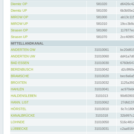
Diemitz OP
581020
d6426c42
Diemitz UP
581030
6b3b55e2
MIROW OP
581000
ab13c115
MIROW UP
581010
19cc3b9a
Strasen OP
581060
117877ec
Strasen UP
581070
2cc40997
MITTELLANDKANAL
ANDERTEN OW
31010061
bc20d819
ANDERTEN UW
31010060
dd41a7d6
BAD ESSEN
31010030
6760b547
BERENBUSCH
31010042
d2c8f60e
BRAMSCHE
31010020
bec8a6a5
BROXTEN
31010032
1125a391
HAHLEN
31010041
ac970eb0
HALDENSLEBEN
3101013
90d92801
HANN. LIST
31010062
27dfd137
HÖRSTEL
31010010
6c7c180f
KANALBRÜCKE
3101018
32b997c2
LOHNDE
31010050
516c4814
LÜBBECKE
31010031
c2aa9164