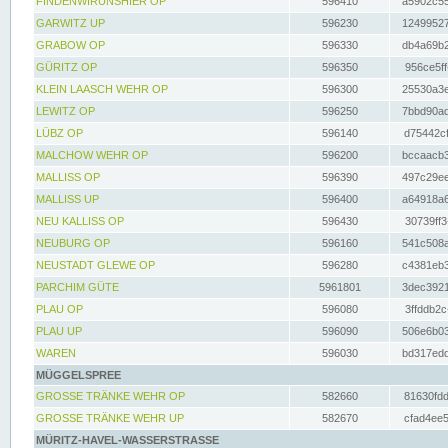
FINDENWIRUNSHIER OP
596410
a5902c55
GARWITZ UP
596230
12499527
GRABOW OP
596330
db4a69b2
GÜRITZ OP
596350
956ce5ff
KLEIN LAASCH WEHR OP
596300
25530a3e
LEWITZ OP
596250
7bbd90ad
LÜBZ OP
596140
d75442cf
MALCHOW WEHR OP
596200
bccaacb3
MALLISS OP
596390
497c29ee
MALLISS UP
596400
a64918a6
NEU KALLISS OP
596430
30739ff3
NEUBURG OP
596160
541c508a
NEUSTADT GLEWE OP
596280
c4381eb3
PARCHIM GÜTE
5961801
3dec3921
PLAU OP
596080
3ffddb2c
PLAU UP
596090
506e6b03
WAREN
596030
bd317edd
MÜGGELSPREE
GROSSE TRÄNKE WEHR OP
582660
81630fdd
GROSSE TRÄNKE WEHR UP
582670
cfad4ee5
MÜRITZ-HAVEL-WASSERSTRASSE