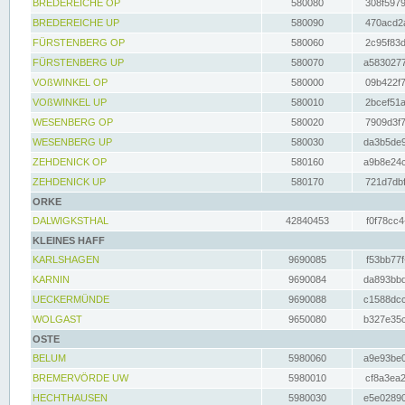
BREDEREICHE OP
580080
308f5979
BREDEREICHE UP
580090
470acd2a
FÜRSTENBERG OP
580060
2c95f83d
FÜRSTENBERG UP
580070
a5830277
VOßWINKEL OP
580000
09b422f7
VOßWINKEL UP
580010
2bcef51a
WESENBERG OP
580020
7909d3f7
WESENBERG UP
580030
da3b5de9
ZEHDENICK OP
580160
a9b8e24c
ZEHDENICK UP
580170
721d7dbf
ORKE
DALWIGKSTHAL
42840453
f0f78cc4
KLEINES HAFF
KARLSHAGEN
9690085
f53bb77f
KARNIN
9690084
da893bbd
UECKERMÜNDE
9690088
c1588dcc
WOLGAST
9650080
b327e35c
OSTE
BELUM
5980060
a9e93be0
BREMERVÖRDE UW
5980010
cf8a3ea2
HECHTHAUSEN
5980030
e5e02890