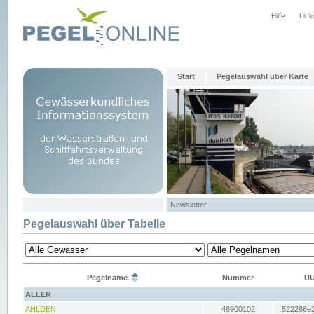
Hilfe
Link
Start
Pegelauswahl über Karte
Newsletter
Pegelauswahl über Tabelle
Pegelname
Nummer
UU
ALLER
AHLDEN
48900102
522286e2