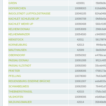
GREIN
420091
f3bf0b0b
HOFKIRCHEN
10088003
616dd98e
INGOLSTADT LUITPOLDSTRASSE
10046105
824a046b
KACHLET SCHLEUSE UP
10090708
0fd56e0a
KACHLET WEHR UP
10090408
560cf185
KELHEIM DONAU
10053009
296fc6d4
KELHEIMWINZER
10054500
c9409937
KIENSTOCK
42011
56178f74
KORNEUBURG
42013
ff44be4a
MAUTHAUSEN
42009
6b002fef
OBERNDORF
10056302
e476bcad
PASSAU DONAU
10091008
9f12c405
PASSAU ILZSTADT
10092000
33ceb441
PFATTER
10068006
f768173a
PFELLING
10078000
7fe63a95
REGENSBURG EISERNE BRÜCKE
10061007
eebd633a
SCHWABELWEIS
10062000
7644f1d7
THEBNERSTRASSL
42015
f7b5c3d3
VILSHOFEN
10089006
e6d68ab7
WILDUNGSMAUER
42014
35846b8b