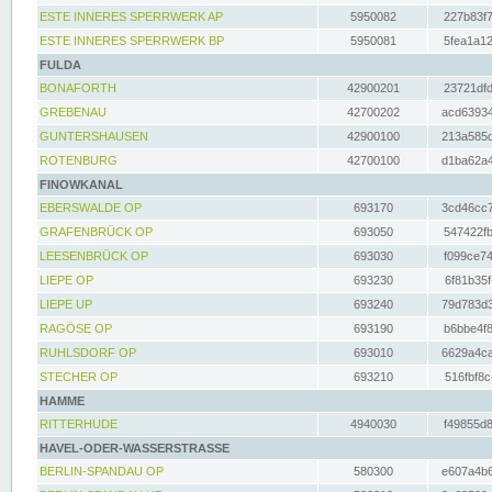
ESTE INNERES SPERRWERK AP
5950082
227b83f7
ESTE INNERES SPERRWERK BP
5950081
5fea1a12
FULDA
BONAFORTH
42900201
23721dfd
GREBENAU
42700202
acd63934
GUNTERSHAUSEN
42900100
213a585d
ROTENBURG
42700100
d1ba62a4
FINOWKANAL
EBERSWALDE OP
693170
3cd46cc7
GRAFENBRÜCK OP
693050
547422fb
LEESENBRÜCK OP
693030
f099ce74
LIEPE OP
693230
6f81b35f
LIEPE UP
693240
79d783d3
RAGÖSE OP
693190
b6bbe4f8
RUHLSDORF OP
693010
6629a4ca
STECHER OP
693210
516fbf8c
HAMME
RITTERHUDE
4940030
f49855d8
HAVEL-ODER-WASSERSTRASSE
BERLIN-SPANDAU OP
580300
e607a4b6