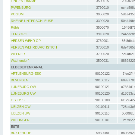
LINGEN-DARME
3500015
200363fc
PAPENBURG
3790010
ec4a598d
POGUM
3950020
5d1e4350
RHEINE UNTERSCHLEUSE
3390020
50a449ba
Rühle
3500070
15456f75
TERBORG
3910020
244cae8b
VERSEN WEHR OP
3730001
86f8dbab
VERSEN WEHRDURCHSTICH
3730010
6de43652
WEENER
3790020
aa6af4e6
Wachendorf
3500031
88698229
ELBESEITENKANAL
ARTLENBURG-ESK
90100122
7fec2f4f
BEVENSEN
90100112
b8997708
LÜNEBURG OW
90100121
c7364d1e
LÜNEBURG UW
90100120
d18033cd
OSLOSS
90100100
6c5b6422
UELZEN OW
90100111
728bd3e3
UELZEN UW
90100110
0d0082cf
WITTINGEN
90100101
9cf795ce
ESTE
BUXTEHUDE
5950080
8a08c920