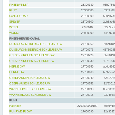
RHEINWEILER
23300130
06b978dd
RUST
23300580
5389b878
SANKT GOAR
25700300
550eb7e9
SPEYER
23700600
2cb8ae5b
WESEL
2770040
f33c3cc9
WORMS
23900200
844a620f
RHEIN-HERNE-KANAL
DUISBURG-MEIDERICH SCHLEUSE OW
27700262
f18e81da
DUISBURG-MEIDERICH SCHLEUSE UW
27700273
48780245
GELSENKIRCHEN SCHLEUSE OW
27700229
5b9f8134
GELSENKIRCHEN SCHLEUSE UW
27700230
427318d0
HERNE OW
27700150
ac6c4362
HERNE UW
27700160
b9975ea1
OBERHAUSEN SCHLEUSE OW
27700240
e251f943
OBERHAUSEN SCHLEUSE UW
27700251
12f63015
WANNE EICKEL SCHLEUSE OW
27700193
05ca0e33
WANNE EICKEL SCHLEUSE UW
27700218
23045f8b
RUHR
Hattingen
2769510000100
c0594fb5
RUHRWEHR OW
27600090
12a3037f