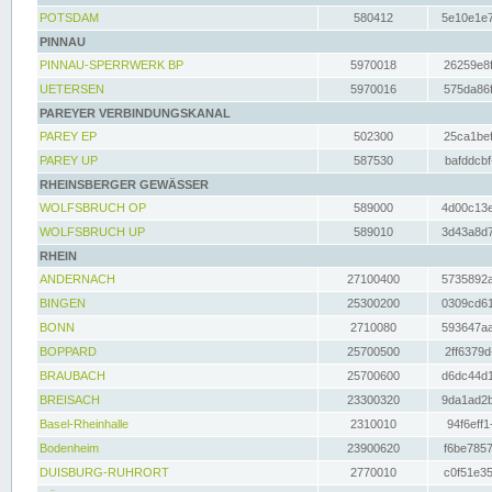
POTSDAM
580412
5e10e1e7
PINNAU
PINNAU-SPERRWERK BP
5970018
26259e8f
UETERSEN
5970016
575da86f
PAREYER VERBINDUNGSKANAL
PAREY EP
502300
25ca1bef
PAREY UP
587530
bafddcbf
RHEINSBERGER GEWÄSSER
WOLFSBRUCH OP
589000
4d00c13e
WOLFSBRUCH UP
589010
3d43a8d7
RHEIN
ANDERNACH
27100400
5735892a
BINGEN
25300200
0309cd61
BONN
2710080
593647aa
BOPPARD
25700500
2ff6379d
BRAUBACH
25700600
d6dc44d1
BREISACH
23300320
9da1ad2b
Basel-Rheinhalle
2310010
94f6eff1
Bodenheim
23900620
f6be7857
DUISBURG-RUHRORT
2770010
c0f51e35