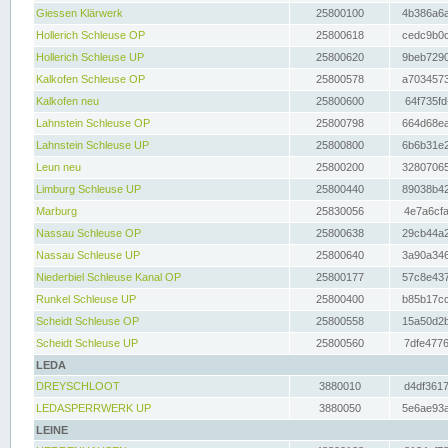
Giessen Klärwerk
25800100
4b386a6a
Hollerich Schleuse OP
25800618
cedc9b0c
Hollerich Schleuse UP
25800620
9beb7290
Kalkofen Schleuse OP
25800578
a7034573
Kalkofen neu
25800600
64f735fd
Lahnstein Schleuse OP
25800798
664d68ea
Lahnstein Schleuse UP
25800800
6b6b31e2
Leun neu
25800200
32807065
Limburg Schleuse UP
25800440
89038b42
Marburg
25830056
4e7a6cfa
Nassau Schleuse OP
25800638
29cb44a2
Nassau Schleuse UP
25800640
3a90a346
Niederbiel Schleuse Kanal OP
25800177
57c8e437
Runkel Schleuse UP
25800400
b85b17cc
Scheidt Schleuse OP
25800558
15a50d2b
Scheidt Schleuse UP
25800560
7dfe4776
LEDA
DREYSCHLOOT
3880010
d4df3617
LEDASPERRWERK UP
3880050
5e6ae93a
LEINE