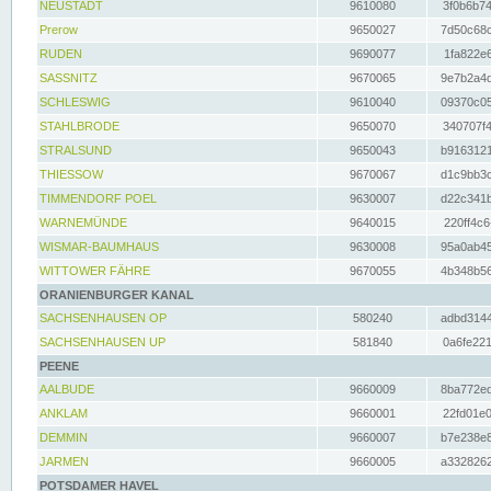
NEUSTADT
9610080
3f0b6b74
Prerow
9650027
7d50c68c
RUDEN
9690077
1fa822e6
SASSNITZ
9670065
9e7b2a4d
SCHLESWIG
9610040
09370c05
STAHLBRODE
9650070
340707f4
STRALSUND
9650043
b9163121
THIESSOW
9670067
d1c9bb3c
TIMMENDORF POEL
9630007
d22c341b
WARNEMÜNDE
9640015
220ff4c6
WISMAR-BAUMHAUS
9630008
95a0ab45
WITTOWER FÄHRE
9670055
4b348b56
ORANIENBURGER KANAL
SACHSENHAUSEN OP
580240
adbd3144
SACHSENHAUSEN UP
581840
0a6fe221
PEENE
AALBUDE
9660009
8ba772ed
ANKLAM
9660001
22fd01e0
DEMMIN
9660007
b7e238e8
JARMEN
9660005
a3328262
POTSDAMER HAVEL