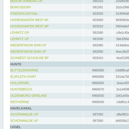
BERLIN-SPANDAU UP
580310
2c68509c
BORGSDORF
581591
1b2e2996
FRIEDRICHSTHAL
603420
314945d6
HOHENSAATEN WEST AP
603400
99309d3e
HOHENSAATEN WEST BP
603310
3404a6e5
LEHNITZ OP
581580
c8a1cf0a
LEHNITZ UP
581590
5bb1f56d
NIEDERFINOW SHW OP
692080
414dd4ee
NIEDERFINOW SHW UP
692090
4eec6b25
SCHWEDT SCHLEUSE BP
603410
4ee515f9
HUNTE
BUTTELERHÖRNE
4960060
b3d88ca6
ELSFLETH OHRT
4960080
531da758
HOLLERSIEL
4960050
2eacef2f
HUNTEBRÜCK
4960070
2e1d458b
OLDENBURG-DRIELAKE
4960030
1b51e55e
REITHÖRNE
4960040
c9df61c4
HAVELKANAL
SCHÖNWALDE OP
587050
d8ef9f21
SCHÖNWALDE UP
587060
b6650b13
IJSSEL