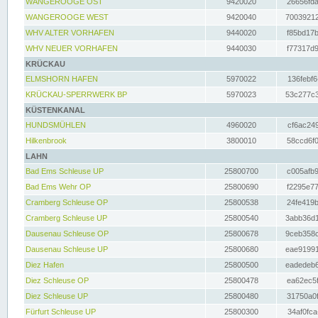
WANGEROOGE OST
9420020
26656fda
WANGEROOGE WEST
9420040
70039212
WHV ALTER VORHAFEN
9440020
f85bd17b
WHV NEUER VORHAFEN
9440030
f77317d9
KRÜCKAU
ELMSHORN HAFEN
5970022
136febf6
KRÜCKAU-SPERRWERK BP
5970023
53c277c3
KÜSTENKANAL
HUNDSMÜHLEN
4960020
cf6ac249
Hilkenbrook
3800010
58ccd6f0
LAHN
Bad Ems Schleuse UP
25800700
c005afb9
Bad Ems Wehr OP
25800690
f2295e77
Cramberg Schleuse OP
25800538
24fe419b
Cramberg Schleuse UP
25800540
3abb36d1
Dausenau Schleuse OP
25800678
9ceb358c
Dausenau Schleuse UP
25800680
eae91991
Diez Hafen
25800500
eadedeb6
Diez Schleuse OP
25800478
ea62ec5f
Diez Schleuse UP
25800480
31750a0f
Fürfurt Schleuse UP
25800300
34af0fca