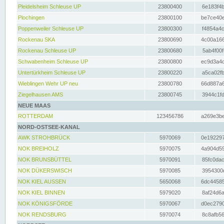
Pleidelsheim Schleuse UP
23800400
6e183f4b
Plochingen
23800100
be7ce40e
Poppenweiler Schleuse UP
23800300
f4854a4c
Rockenau SKA
23800690
4c00a166
Rockenau Schleuse UP
23800680
5ab4f00f
Schwabenheim Schleuse UP
23800800
ec9d3a4d
Untertürkheim Schleuse UP
23800220
a5ca02fb
Wieblingen Wehr UP neu
23800780
66d887a6
Ziegelhausen AMS
23800745
3944c1fd
NEUE MAAS
ROTTERDAM
123456786
a269e3be
NORD-OSTSEE-KANAL
AWK STROHBRÜCK
5970069
0e192297
NOK BREIHOLZ
5970075
4a904d59
NOK BRUNSBÜTTEL
5970091
85fc0dac
NOK DÜKERSWISCH
5970085
3954300d
NOK KIEL AUSSEN
5650068
6dc44585
NOK KIEL BINNEN
5979020
8af24d6a
NOK KÖNIGSFÖRDE
5970067
d0ec2790
NOK RENDSBURG
5970074
8c8afb56