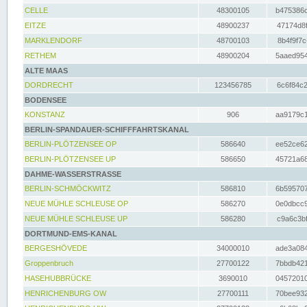
CELLE
48300105
b475386c
EITZE
48900237
47174d8f
MARKLENDORF
48700103
8b4f9f7c
RETHEM
48900204
5aaed954
ALTE MAAS
DORDRECHT
123456785
6c6f84c2
BODENSEE
KONSTANZ
906
aa9179c1
BERLIN-SPANDAUER-SCHIFFFAHRTSKANAL
BERLIN-PLÖTZENSEE OP
586640
ee52ce62
BERLIN-PLÖTZENSEE UP
586650
45721a68
DAHME-WASSERSTRASSE
BERLIN-SCHMÖCKWITZ
586810
6b595707
NEUE MÜHLE SCHLEUSE OP
586270
0e0dbcc9
NEUE MÜHLE SCHLEUSE UP
586280
c9a6c3bf
DORTMUND-EMS-KANAL
BERGESHÖVEDE
34000010
ade3a084
Groppenbruch
27700122
7bbdb421
HASEHUBBRÜCKE
3690010
04572010
HENRICHENBURG OW
27700111
70bee932