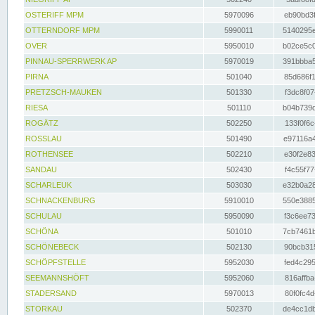
OSTERIFF MPM
5970096
eb90bd3f
OTTERNDORF MPM
5990011
5140295e
OVER
5950010
b02ce5c0
PINNAU-SPERRWERK AP
5970019
391bbba5
PIRNA
501040
85d686f1
PRETZSCH-MAUKEN
501330
f3dc8f07
RIESA
501110
b04b739d
ROGÄTZ
502250
133f0f6c
ROSSLAU
501490
e97116a4
ROTHENSEE
502210
e30f2e83
SANDAU
502430
f4c55f77
SCHARLEUK
503030
e32b0a28
SCHNACKENBURG
5910010
550e3885
SCHULAU
5950090
f3c6ee73
SCHÖNA
501010
7cb7461b
SCHÖNEBECK
502130
90bcb315
SCHÖPFSTELLE
5952030
fed4c295
SEEMANNSHÖFT
5952060
816affba
STADERSAND
5970013
80f0fc4d
STORKAU
502370
de4cc1db