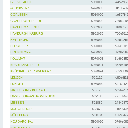
GEESTHACHT
5930060
44f7e955
GLÜCKSTADT
5970035
1f1bbed7
GORLEBEN
5910020
ac507f42
GRAUERORT REEDE
5970026
7398029b
HAMBURG ST. PAULI
5952050
d488c5cc
HAMBURG-HARBURG
5952025
706e5110
HETLINGEN
5970010
599c23b1
HITZACKER
5920010
a26e57c9
HOHNSTORF
5930040
d9289367
KOLLMAR
5970025
3ed90357
KRAUTSAND REEDE
5970031
8c20b4dc
KRÜCKAU-SPERRWERK AP
5970024
a653eb04
LENZEN
503120
c80a4f21
LÜHORT
5960010
8d18d129
MAGDEBURG-BUCKAU
502170
b8567c1e
MAGDEBURG-STROMBRÜCKE
502180
ccccb57f
MEISSEN
501080
24440872
MÜGGENDORF
503070
48f2661f
MÜHLBERG
501160
16b9b4e7
NEU DARCHAU
5930010
67d6e882
NIEGRIPP AP
502240
3adf88fd