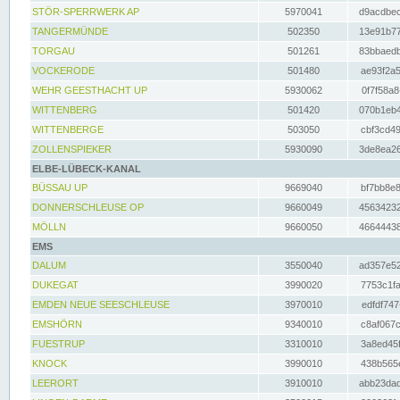
STÖR-SPERRWERK AP
5970041
d9acdbec
TANGERMÜNDE
502350
13e91b77
TORGAU
501261
83bbaedb
VOCKERODE
501480
ae93f2a5
WEHR GEESTHACHT UP
5930062
0f7f58a8
WITTENBERG
501420
070b1eb4
WITTENBERGE
503050
cbf3cd49
ZOLLENSPIEKER
5930090
3de8ea26
ELBE-LÜBECK-KANAL
BÜSSAU UP
9669040
bf7bb8e8
DONNERSCHLEUSE OP
9660049
45634232
MÖLLN
9660050
46644438
EMS
DALUM
3550040
ad357e52
DUKEGAT
3990020
7753c1fa
EMDEN NEUE SEESCHLEUSE
3970010
edfdf747
EMSHÖRN
9340010
c8af067c
FUESTRUP
3310010
3a8ed45f
KNOCK
3990010
438b565e
LEERORT
3910010
abb23dad