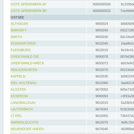
OSTE-SPERRWERK AP
9000000590
8c3295dc
OSTE-SPERRWERK BP
9000000532
7cb4566b
OSTSEE
ALTHAGEN
9650024
b8d05bf9
BARHÖFT
9650040
09227288
BARTH
9650030
00c33ed9
ECKERNFÖRDE
9610045
1faa9b2c
FLENSBURG
9610010
9e19c411
GREIFSWALD OIE
9690078
087b6386
GREIFSWALD-WIECK
9650073
6b53ef42
HEILIGENHAFEN
9610070
06219dd9
KAPPELN
9610035
b09f2243
KIEL-HOLTENAU
9610066
3ad4013f
KLOSTER
9670050
905e7328
KOSEROW
9690093
c0f33a36
LANGBALLIGAU
9610015
5a33bf14
LAUTERBACH
9670063
91922b9b
LT KIEL
9610050
736437d7
MARIENLEUCHTE
9610075
8effc15d
NEUENDORF HAFEN
9670046
492f85b8