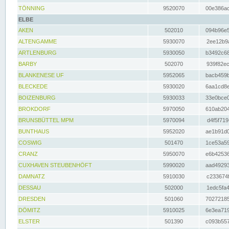
TÖNNING
9520070
00e386ac
ELBE
AKEN
502010
094b96e5
ALTENGAMME
5930070
2ee12b9a
ARTLENBURG
5930050
b3492c68
BARBY
502070
939f82ec
BLANKENESE UF
5952065
bacb459b
BLECKEDE
5930020
6aa1cd8e
BOIZENBURG
5930033
33e0bce0
BROKDORF
5970050
610ab204
BRUNSBÜTTEL MPM
5970094
d4f5f719
BUNTHAUS
5952020
ae1b91d0
COSWIG
501470
1ce53a59
CRANZ
5950070
e6b42536
CUXHAVEN STEUBENHÖFT
5990020
aad49293
DAMNATZ
5910030
c233674f
DESSAU
502000
1edc5fa4
DRESDEN
501060
70272185
DÖMITZ
5910025
6e3ea719
ELSTER
501390
c093b557