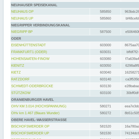
NEUHAUSER SPEISEKANAL
NEUHAUS OP
585850
963bdc26
NEUHAUS UP
585860
bf48cefd
NIEGRIPPER VERBINDUNGSKANAL
NIEGRIPP BP
587500
e506460f
ODER
EISENHÜTTENSTADT
603000
8675aa70
FRANKFURT1 (ODER)
603031
bffdf7f2
HOHENSAATEN-FINOW
603080
f7a639a4
KIENITZ
603050
6298a8f9
KIETZ
603040
16258271
RATZDORF
603140
ca3f535b
SCHWEDT-ODERBRÜCKE
603130
e28babaa
STÜTZKOW
603100
30bff0df
ORANIENBURGER HAVEL
OHV KM 3.014 (HOCHSPANNUNG)
580271
eea7e3dc
OHv km 1.467 (Blaues Wunder)
580272
8b51c505
OBERE HAVEL-WASSERSTRASSE
BISCHOFSWERDER OP
581520
16a780aa
BISCHOFSWERDER UP
581530
74134dc6