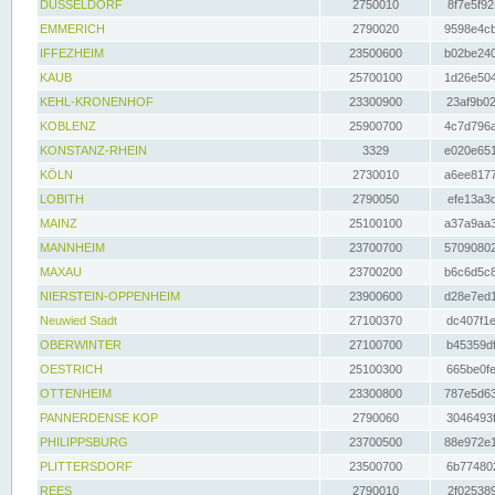
DÜSSELDORF
2750010
8f7e5f92
EMMERICH
2790020
9598e4cb
IFFEZHEIM
23500600
b02be240
KAUB
25700100
1d26e504
KEHL-KRONENHOF
23300900
23af9b02
KOBLENZ
25900700
4c7d796a
KONSTANZ-RHEIN
3329
e020e651
KÖLN
2730010
a6ee8177
LOBITH
2790050
efe13a3d
MAINZ
25100100
a37a9aa3
MANNHEIM
23700700
57090802
MAXAU
23700200
b6c6d5c8
NIERSTEIN-OPPENHEIM
23900600
d28e7ed1
Neuwied Stadt
27100370
dc407f1e
OBERWINTER
27100700
b45359df
OESTRICH
25100300
665be0fe
OTTENHEIM
23300800
787e5d63
PANNERDENSE KOP
2790060
3046493f
PHILIPPSBURG
23700500
88e972e1
PLITTERSDORF
23500700
6b774802
REES
2790010
2f025389