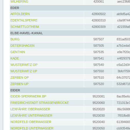
WILHERING
420061
aec23fd6
EDER
AFFOLDERN
42800502
ab9d5a42
EDERTALSPERRE
42800310
c6e9f744
SCHMITTLOTHEIM
42800309
d2155fa6
ELBE-HAVEL-KANAL
BURG
587507
831ad501
DETERSHAGEN
587505
a7b1eda9
GENTHIN
587535
e9e7f20c
KADE
587541
e4f29379
WUSTERWITZ OP
587540
c6a12d34
WUSTERWITZ UP
587550
3bfcf759
ZERBEN OP
587510
64c37072
ZERBEN UP
587520
532d8718
EIDER
EIDER-SPERRWERK BP
9520081
8ac85e6c
FRIEDRICHSTADT STRASSENBRÜCKE
9520060
721313e7
LEXFÄHRE OBERWASSER
9520020
86c5688f
LEXFÄHRE UNTERWASSER
9520030
7f01fbd8
NORDFELD OBERWASSER
9520040
61394669
NORDFELD UNTERWASSER
9520050
cb93548e