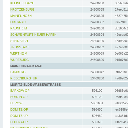
KLEINHEUBACH
24700200
355b02d2
KROTZENBURG
24700335
27eed51b
MAINFLINGEN
24700325
4627475d
OBERNAU
24700302
3c7cfb10
RAUNHEIM
24900108
db1684c1
SCHWEINFURT NEUER HAFEN
24300304
42ecae60
STEINBACH
24500100
1ed983c3
TRUNSTADT
24300202
a77aad00
WERTHEIM
24709089
0e065a22
WÜRZBURG
24300600
915d76e1
MAIN-DONAU-KANAL
BAMBERG
24300042
ff02f181
RIEDENBURG_UP
13409200
4a69e82e
MÜRITZ-ELDE-WASSERSTRASSE
BARKOW OP
596100
06d86c6b
BOBZIN OP
596120
faefa284
BUROW
5961601
a68cf527
DÖMITZ OP
596450
ec8188ee
DÖMITZ UP
596460
ad3a51da
ELDENA OP
596370
0fab94c7