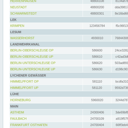
HERRENHAUSEN
48800108
8134af78
NEUSTADT
48800200
dda39817
SCHWARMSTEDT
48800301
8e16bd66
LEK
KRIMPEN
123456784
f5c96f13
LESUM
WASSERHORST
4930010
76844306
LANDWEHRKANAL
BERLIN-OBERSCHLEUSE OP
586600
24ce3282
BERLIN-OBERSCHLEUSE UP
586610
c42ad3df
BERLIN-UNTERSCHLEUSE OP
586620
503ad891
BERLIN-UNTERSCHLEUSE UP
586630
d198c901
LYCHENER GEWÄSSER
HIMMELPFORT OP
581110
bcdfa310
HIMMELPFORT UP
581120
9592d736
LÜHE
HORNEBURG
5960020
3244d787
MAIN
ASTHEIM
24300406
3de69bf8
FAULBACH
24700109
a919f57f
FRANKFURT OSTHAFEN
24700404
66ff3eb4