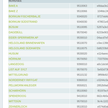
NORDSEE
BAKE A
9510063
e8daa3e2
BAKE Z
9510066
104fdc24
BORKUM FISCHERBALJE
9340020
8727ebfd
BORKUM SÜDSTRAND
9340030
478f21e9
BÜSUM
9510095
5287a3e1
DAGEBÜLL
9570040
6233e901
EIDER-SPERRWERK AP
9530010
04acd7e5
HELGOLAND BINNENHAFEN
9510070
c0ec139b
HELGOLAND SÜDHAFEN
9510075
0d8233b8
HUSUM
9530020
e114aeec
HÖRNUM
9570050
733755fd
LANGEOOG
9390010
a0c1dcb6
LIST AUF SYLT
9570070
5e92d73f
MITTELGRUND
9510132
3ff99b92
NORDERNEY RIFFGAT
9360010
c0244c0e
PELLWORM ANLEGER
9550021
2852b9ab
SCHARHÖRN
9510060
f0197bcf
SPIEKEROOG
9410010
662c4b5e
WITTDÜN
9570010
9c4c11f2
ZEHNERLOCH
9510010
e574d0af