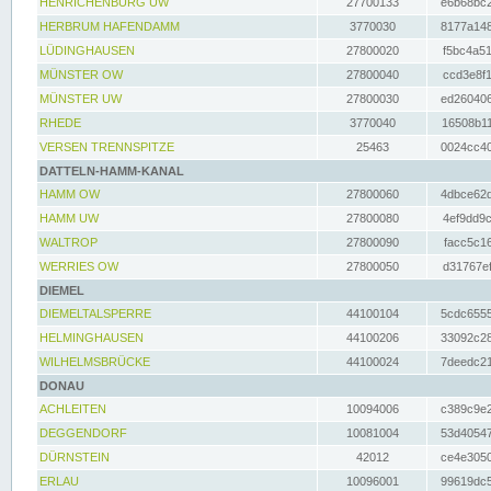
HENRICHENBURG UW
27700133
e6b68bc2
HERBRUM HAFENDAMM
3770030
8177a148
LÜDINGHAUSEN
27800020
f5bc4a51
MÜNSTER OW
27800040
ccd3e8f1
MÜNSTER UW
27800030
ed260406
RHEDE
3770040
16508b11
VERSEN TRENNSPITZE
25463
0024cc40
DATTELN-HAMM-KANAL
HAMM OW
27800060
4dbce62d
HAMM UW
27800080
4ef9dd9c
WALTROP
27800090
facc5c16
WERRIES OW
27800050
d31767ef
DIEMEL
DIEMELTALSPERRE
44100104
5cdc6555
HELMINGHAUSEN
44100206
33092c28
WILHELMSBRÜCKE
44100024
7deedc21
DONAU
ACHLEITEN
10094006
c389c9e2
DEGGENDORF
10081004
53d40547
DÜRNSTEIN
42012
ce4e3050
ERLAU
10096001
99619dc5