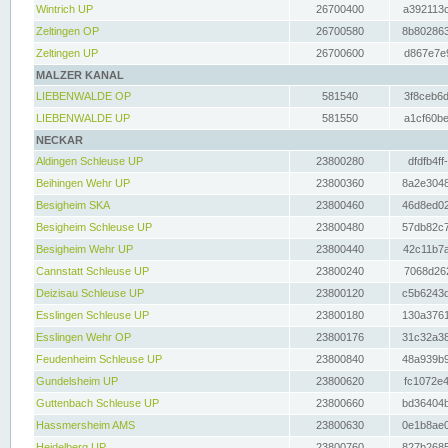
Wintrich UP
26700400
a392113c
Zeltingen OP
26700580
8b802863
Zeltingen UP
26700600
d867e7e9
MALZER KANAL
LIEBENWALDE OP
581540
3f8ceb6d
LIEBENWALDE UP
581550
a1cf60be
NECKAR
Aldingen Schleuse UP
23800280
dfdfb4ff
Beihingen Wehr UP
23800360
8a2e3048
Besigheim SKA
23800460
46d8ed02
Besigheim Schleuse UP
23800480
57db82c7
Besigheim Wehr UP
23800440
42c11b7a
Cannstatt Schleuse UP
23800240
7068d262
Deizisau Schleuse UP
23800120
c5b6243d
Esslingen Schleuse UP
23800180
130a3761
Esslingen Wehr OP
23800176
31c32a38
Feudenheim Schleuse UP
23800840
48a939b9
Gundelsheim UP
23800620
fc1072e4
Guttenbach Schleuse UP
23800660
bd36404b
Hassmersheim AMS
23800630
0e1b8ae0
Heidelberg UP
23800760
827b2685