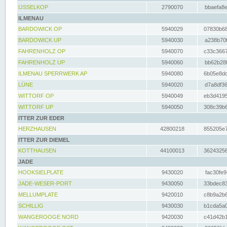
IJSSELKOP
2790070
bbaefa8e
ILMENAU
BARDOWICK OP
5940029
07830b68
BARDOWICK UP
5940030
a238b70f
FAHRENHOLZ OP
5940070
c33c3667
FAHRENHOLZ UP
5940060
bb62b28f
ILMENAU SPERRWERK AP
5940080
6b05e8dc
LÜNE
5940020
d7a8df36
WITTORF OP
5940049
eb3d4195
WITTORF UP
5940050
308c39b6
ITTER ZUR EDER
HERZHAUSEN
42800218
855205e7
ITTER ZUR DIEMEL
KOTTHAUSEN
44100013
36243256
JADE
HOOKSIELPLATE
9430020
fac30fe9
JADE-WESER-PORT
9430050
33bdec83
MELLUMPLATE
9420010
c8b9a2b6
SCHILLIG
9430030
b1cda5a0
WANGEROOGE NORD
9420030
c41d42b1