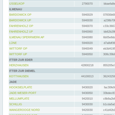
IJSSELKOP
2790070
bbaefa8e
ILMENAU
BARDOWICK OP
5940029
07830b68
BARDOWICK UP
5940030
a238b70f
FAHRENHOLZ OP
5940070
c33c3667
FAHRENHOLZ UP
5940060
bb62b28f
ILMENAU SPERRWERK AP
5940080
6b05e8dc
LÜNE
5940020
d7a8df36
WITTORF OP
5940049
eb3d4195
WITTORF UP
5940050
308c39b6
ITTER ZUR EDER
HERZHAUSEN
42800218
855205e7
ITTER ZUR DIEMEL
KOTTHAUSEN
44100013
36243256
JADE
HOOKSIELPLATE
9430020
fac30fe9
JADE-WESER-PORT
9430050
33bdec83
MELLUMPLATE
9420010
c8b9a2b6
SCHILLIG
9430030
b1cda5a0
WANGEROOGE NORD
9420030
c41d42b1