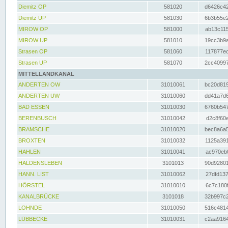
Diemitz OP
581020
d6426c42
Diemitz UP
581030
6b3b55e2
MIROW OP
581000
ab13c115
MIROW UP
581010
19cc3b9a
Strasen OP
581060
117877ec
Strasen UP
581070
2cc40997
MITTELLANDKANAL
ANDERTEN OW
31010061
bc20d819
ANDERTEN UW
31010060
dd41a7d6
BAD ESSEN
31010030
6760b547
BERENBUSCH
31010042
d2c8f60e
BRAMSCHE
31010020
bec8a6a5
BROXTEN
31010032
1125a391
HAHLEN
31010041
ac970eb0
HALDENSLEBEN
3101013
90d92801
HANN. LIST
31010062
27dfd137
HÖRSTEL
31010010
6c7c180f
KANALBRÜCKE
3101018
32b997c2
LOHNDE
31010050
516c4814
LÜBBECKE
31010031
c2aa9164