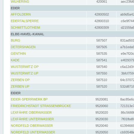
WILHERING
420061
aec23fd6
EDER
AFFOLDERN
42800502
ab9d5a42
EDERTALSPERRE
42800310
c6e9f744
SCHMITTLOTHEIM
42800309
d2155fa6
ELBE-HAVEL-KANAL
BURG
587507
831ad501
DETERSHAGEN
587505
a7b1eda9
GENTHIN
587535
e9e7f20c
KADE
587541
e4f29379
WUSTERWITZ OP
587540
c6a12d34
WUSTERWITZ UP
587550
3bfcf759
ZERBEN OP
587510
64c37072
ZERBEN UP
587520
532d8718
EIDER
EIDER-SPERRWERK BP
9520081
8ac85e6c
FRIEDRICHSTADT STRASSENBRÜCKE
9520060
721313e7
LEXFÄHRE OBERWASSER
9520020
86c5688f
LEXFÄHRE UNTERWASSER
9520030
7f01fbd8
NORDFELD OBERWASSER
9520040
61394669
NORDFELD UNTERWASSER
9520050
cb93548e