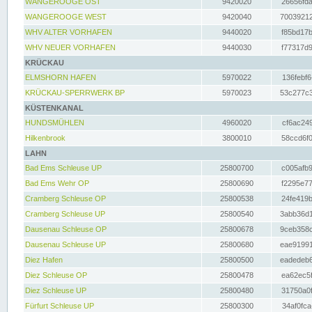
WANGEROOGE OST
9420020
26656fda
WANGEROOGE WEST
9420040
70039212
WHV ALTER VORHAFEN
9440020
f85bd17b
WHV NEUER VORHAFEN
9440030
f77317d9
KRÜCKAU
ELMSHORN HAFEN
5970022
136febf6
KRÜCKAU-SPERRWERK BP
5970023
53c277c3
KÜSTENKANAL
HUNDSMÜHLEN
4960020
cf6ac249
Hilkenbrook
3800010
58ccd6f0
LAHN
Bad Ems Schleuse UP
25800700
c005afb9
Bad Ems Wehr OP
25800690
f2295e77
Cramberg Schleuse OP
25800538
24fe419b
Cramberg Schleuse UP
25800540
3abb36d1
Dausenau Schleuse OP
25800678
9ceb358c
Dausenau Schleuse UP
25800680
eae91991
Diez Hafen
25800500
eadedeb6
Diez Schleuse OP
25800478
ea62ec5f
Diez Schleuse UP
25800480
31750a0f
Fürfurt Schleuse UP
25800300
34af0fca