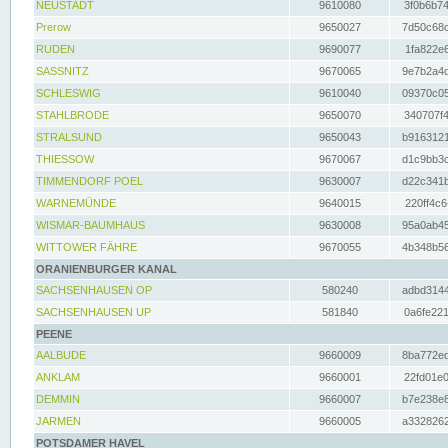
NEUSTADT
9610080
3f0b6b74
Prerow
9650027
7d50c68c
RUDEN
9690077
1fa822e6
SASSNITZ
9670065
9e7b2a4d
SCHLESWIG
9610040
09370c05
STAHLBRODE
9650070
340707f4
STRALSUND
9650043
b9163121
THIESSOW
9670067
d1c9bb3c
TIMMENDORF POEL
9630007
d22c341b
WARNEMÜNDE
9640015
220ff4c6
WISMAR-BAUMHAUS
9630008
95a0ab45
WITTOWER FÄHRE
9670055
4b348b56
ORANIENBURGER KANAL
SACHSENHAUSEN OP
580240
adbd3144
SACHSENHAUSEN UP
581840
0a6fe221
PEENE
AALBUDE
9660009
8ba772ed
ANKLAM
9660001
22fd01e0
DEMMIN
9660007
b7e238e8
JARMEN
9660005
a3328262
POTSDAMER HAVEL