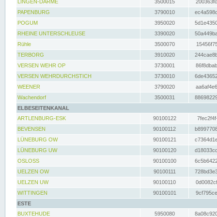
LINGEN-DARME
3500015
200363fc
PAPENBURG
3790010
ec4a598d
POGUM
3950020
5d1e4350
RHEINE UNTERSCHLEUSE
3390020
50a449ba
Rühle
3500070
15456f75
TERBORG
3910020
244cae8b
VERSEN WEHR OP
3730001
86f8dbab
VERSEN WEHRDURCHSTICH
3730010
6de43652
WEENER
3790020
aa6af4e6
Wachendorf
3500031
88698229
ELBESEITENKANAL
ARTLENBURG-ESK
90100122
7fec2f4f
BEVENSEN
90100112
b8997708
LÜNEBURG OW
90100121
c7364d1e
LÜNEBURG UW
90100120
d18033cd
OSLOSS
90100100
6c5b6422
UELZEN OW
90100111
728bd3e3
UELZEN UW
90100110
0d0082cf
WITTINGEN
90100101
9cf795ce
ESTE
BUXTEHUDE
5950080
8a08c920