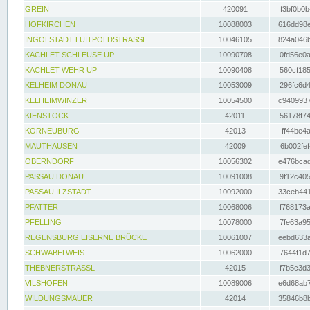
GREIN
420091
f3bf0b0b
HOFKIRCHEN
10088003
616dd98e
INGOLSTADT LUITPOLDSTRASSE
10046105
824a046b
KACHLET SCHLEUSE UP
10090708
0fd56e0a
KACHLET WEHR UP
10090408
560cf185
KELHEIM DONAU
10053009
296fc6d4
KELHEIMWINZER
10054500
c9409937
KIENSTOCK
42011
56178f74
KORNEUBURG
42013
ff44be4a
MAUTHAUSEN
42009
6b002fef
OBERNDORF
10056302
e476bcad
PASSAU DONAU
10091008
9f12c405
PASSAU ILZSTADT
10092000
33ceb441
PFATTER
10068006
f768173a
PFELLING
10078000
7fe63a95
REGENSBURG EISERNE BRÜCKE
10061007
eebd633a
SCHWABELWEIS
10062000
7644f1d7
THEBNERSTRASSL
42015
f7b5c3d3
VILSHOFEN
10089006
e6d68ab7
WILDUNGSMAUER
42014
35846b8b