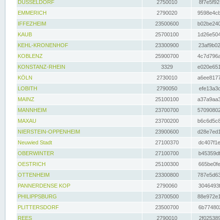
DÜSSELDORF
2750010
8f7e5f92
EMMERICH
2790020
9598e4cb
IFFEZHEIM
23500600
b02be240
KAUB
25700100
1d26e504
KEHL-KRONENHOF
23300900
23af9b02
KOBLENZ
25900700
4c7d796a
KONSTANZ-RHEIN
3329
e020e651
KÖLN
2730010
a6ee8177
LOBITH
2790050
efe13a3d
MAINZ
25100100
a37a9aa3
MANNHEIM
23700700
57090802
MAXAU
23700200
b6c6d5c8
NIERSTEIN-OPPENHEIM
23900600
d28e7ed1
Neuwied Stadt
27100370
dc407f1e
OBERWINTER
27100700
b45359df
OESTRICH
25100300
665be0fe
OTTENHEIM
23300800
787e5d63
PANNERDENSE KOP
2790060
3046493f
PHILIPPSBURG
23700500
88e972e1
PLITTERSDORF
23500700
6b774802
REES
2790010
2f025389