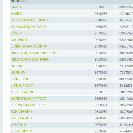
NORDSEE
BAKE A
9510063
e8daa3e2
BAKE Z
9510066
104fdc24
BORKUM FISCHERBALJE
9340020
8727ebfd
BORKUM SÜDSTRAND
9340030
478f21e9
BÜSUM
9510095
5287a3e1
DAGEBÜLL
9570040
6233e901
EIDER-SPERRWERK AP
9530010
04acd7e5
HELGOLAND BINNENHAFEN
9510070
c0ec139b
HELGOLAND SÜDHAFEN
9510075
0d8233b8
HUSUM
9530020
e114aeec
HÖRNUM
9570050
733755fd
LANGEOOG
9390010
a0c1dcb6
LIST AUF SYLT
9570070
5e92d73f
MITTELGRUND
9510132
3ff99b92
NORDERNEY RIFFGAT
9360010
c0244c0e
PELLWORM ANLEGER
9550021
2852b9ab
SCHARHÖRN
9510060
f0197bcf
SPIEKEROOG
9410010
662c4b5e
WITTDÜN
9570010
9c4c11f2
ZEHNERLOCH
9510010
e574d0af