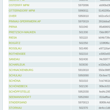
OSTERIFF MPM
5970096
eb90bd3f
OTTERNDORF MPM
5990011
5140295e
OVER
5950010
b02ce5c0
PINNAU-SPERRWERK AP
5970019
391bbba5
PIRNA
501040
85d686f1
PRETZSCH-MAUKEN
501330
f3dc8f07
RIESA
501110
b04b739d
ROGÄTZ
502250
133f0f6c
ROSSLAU
501490
e97116a4
ROTHENSEE
502210
e30f2e83
SANDAU
502430
f4c55f77
SCHARLEUK
503030
e32b0a28
SCHNACKENBURG
5910010
550e3885
SCHULAU
5950090
f3c6ee73
SCHÖNA
501010
7cb7461b
SCHÖNEBECK
502130
90bcb315
SCHÖPFSTELLE
5952030
fed4c295
SEEMANNSHÖFT
5952060
816affba
STADERSAND
5970013
80f0fc4d
STORKAU
502370
de4cc1db