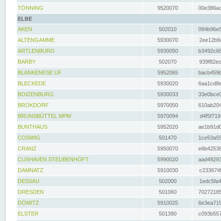
TÖNNING
9520070
00e386ac
ELBE
AKEN
502010
094b96e5
ALTENGAMME
5930070
2ee12b9a
ARTLENBURG
5930050
b3492c68
BARBY
502070
939f82ec
BLANKENESE UF
5952065
bacb459b
BLECKEDE
5930020
6aa1cd8e
BOIZENBURG
5930033
33e0bce0
BROKDORF
5970050
610ab204
BRUNSBÜTTEL MPM
5970094
d4f5f719
BUNTHAUS
5952020
ae1b91d0
COSWIG
501470
1ce53a59
CRANZ
5950070
e6b42536
CUXHAVEN STEUBENHÖFT
5990020
aad49293
DAMNATZ
5910030
c233674f
DESSAU
502000
1edc5fa4
DRESDEN
501060
70272185
DÖMITZ
5910025
6e3ea719
ELSTER
501390
c093b557