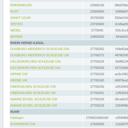
RHEINWEILER
23300130
06b978dd
RUST
23300580
5389b878
SANKT GOAR
25700300
550eb7e9
SPEYER
23700600
2cb8ae5b
WESEL
2770040
f33c3cc9
WORMS
23900200
844a620f
RHEIN-HERNE-KANAL
DUISBURG-MEIDERICH SCHLEUSE OW
27700262
f18e81da
DUISBURG-MEIDERICH SCHLEUSE UW
27700273
48780245
GELSENKIRCHEN SCHLEUSE OW
27700229
5b9f8134
GELSENKIRCHEN SCHLEUSE UW
27700230
427318d0
HERNE OW
27700150
ac6c4362
HERNE UW
27700160
b9975ea1
OBERHAUSEN SCHLEUSE OW
27700240
e251f943
OBERHAUSEN SCHLEUSE UW
27700251
12f63015
WANNE EICKEL SCHLEUSE OW
27700193
05ca0e33
WANNE EICKEL SCHLEUSE UW
27700218
23045f8b
RUHR
Hattingen
2769510000100
c0594fb5
RUHRWEHR OW
27600090
12a3037f