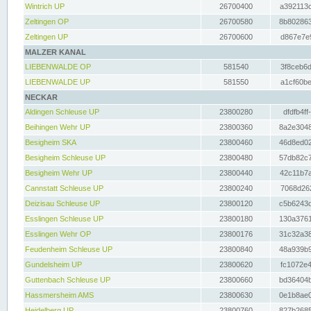
Wintrich UP
26700400
a392113c
Zeltingen OP
26700580
8b802863
Zeltingen UP
26700600
d867e7e9
MALZER KANAL
LIEBENWALDE OP
581540
3f8ceb6d
LIEBENWALDE UP
581550
a1cf60be
NECKAR
Aldingen Schleuse UP
23800280
dfdfb4ff
Beihingen Wehr UP
23800360
8a2e3048
Besigheim SKA
23800460
46d8ed02
Besigheim Schleuse UP
23800480
57db82c7
Besigheim Wehr UP
23800440
42c11b7a
Cannstatt Schleuse UP
23800240
7068d262
Deizisau Schleuse UP
23800120
c5b6243d
Esslingen Schleuse UP
23800180
130a3761
Esslingen Wehr OP
23800176
31c32a38
Feudenheim Schleuse UP
23800840
48a939b9
Gundelsheim UP
23800620
fc1072e4
Guttenbach Schleuse UP
23800660
bd36404b
Hassmersheim AMS
23800630
0e1b8ae0
Heidelberg UP
23800760
827b2685