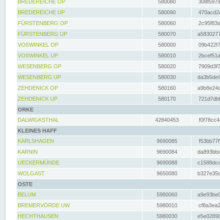
BREDEREICHE OP
580080
308f5979
BREDEREICHE UP
580090
470acd2a
FÜRSTENBERG OP
580060
2c95f83d
FÜRSTENBERG UP
580070
a5830277
VOßWINKEL OP
580000
09b422f7
VOßWINKEL UP
580010
2bcef51a
WESENBERG OP
580020
7909d3f7
WESENBERG UP
580030
da3b5de9
ZEHDENICK OP
580160
a9b8e24c
ZEHDENICK UP
580170
721d7dbf
ORKE
DALWIGKSTHAL
42840453
f0f78cc4
KLEINES HAFF
KARLSHAGEN
9690085
f53bb77f
KARNIN
9690084
da893bbd
UECKERMÜNDE
9690088
c1588dcc
WOLGAST
9650080
b327e35c
OSTE
BELUM
5980060
a9e93be0
BREMERVÖRDE UW
5980010
cf8a3ea2
HECHTHAUSEN
5980030
e5e02890