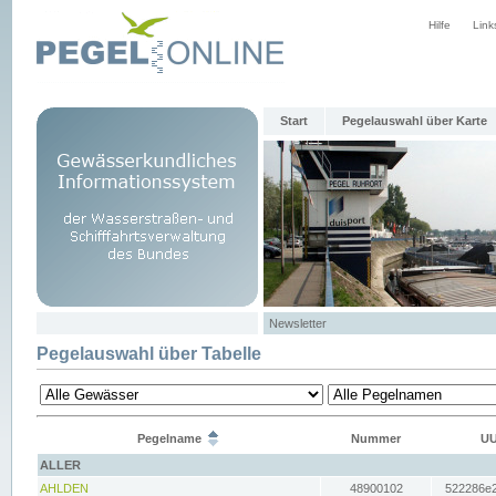
Hilfe
Link
Start
Pegelauswahl über Karte
Newsletter
Pegelauswahl über Tabelle
Pegelname
Nummer
UU
ALLER
AHLDEN
48900102
522286e2