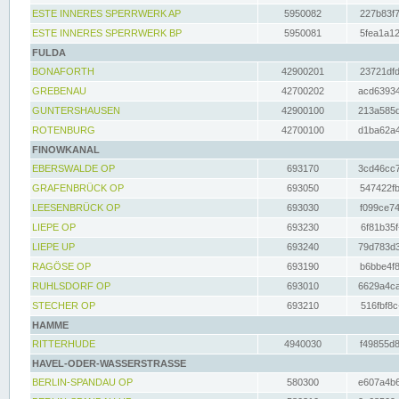
ESTE INNERES SPERRWERK AP
5950082
227b83f7
ESTE INNERES SPERRWERK BP
5950081
5fea1a12
FULDA
BONAFORTH
42900201
23721dfd
GREBENAU
42700202
acd63934
GUNTERSHAUSEN
42900100
213a585d
ROTENBURG
42700100
d1ba62a4
FINOWKANAL
EBERSWALDE OP
693170
3cd46cc7
GRAFENBRÜCK OP
693050
547422fb
LEESENBRÜCK OP
693030
f099ce74
LIEPE OP
693230
6f81b35f
LIEPE UP
693240
79d783d3
RAGÖSE OP
693190
b6bbe4f8
RUHLSDORF OP
693010
6629a4ca
STECHER OP
693210
516fbf8c
HAMME
RITTERHUDE
4940030
f49855d8
HAVEL-ODER-WASSERSTRASSE
BERLIN-SPANDAU OP
580300
e607a4b6