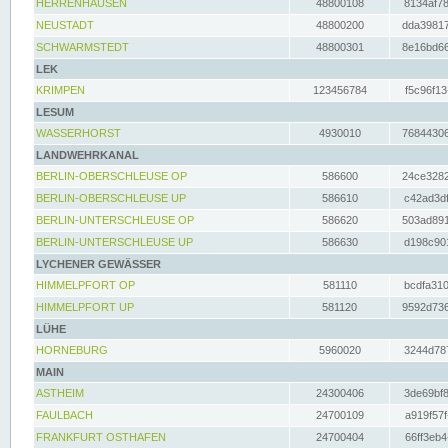
HERRENHAUSEN
48800108
8134af78
NEUSTADT
48800200
dda39817
SCHWARMSTEDT
48800301
8e16bd66
LEK
KRIMPEN
123456784
f5c96f13
LESUM
WASSERHORST
4930010
76844306
LANDWEHRKANAL
BERLIN-OBERSCHLEUSE OP
586600
24ce3282
BERLIN-OBERSCHLEUSE UP
586610
c42ad3df
BERLIN-UNTERSCHLEUSE OP
586620
503ad891
BERLIN-UNTERSCHLEUSE UP
586630
d198c901
LYCHENER GEWÄSSER
HIMMELPFORT OP
581110
bcdfa310
HIMMELPFORT UP
581120
9592d736
LÜHE
HORNEBURG
5960020
3244d787
MAIN
ASTHEIM
24300406
3de69bf8
FAULBACH
24700109
a919f57f
FRANKFURT OSTHAFEN
24700404
66ff3eb4