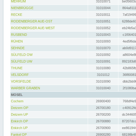
MEHRUM
31010071
be05603a
NIENBRÜGGE
31010044
864a8111
RECKE
31010011
7af19499
RODENBERGER AUE-OST
31010051
6288de60
RODENBERGER AUE-WEST
31010052
eb24b5a3
RUSBEND
31010043
c1f06401
RÜHEN
31010093
4ed5f6da
SEHNDE
31010070
ab0d9117
SÜLFELD OW
31010092
a8604e8f
SÜLFELD UW
31010091
892183d6
THUNE
31010080
42b865fb
VELSDORF
3101012
36f80081
VORSFELDE
31010090
dbb2bb9f
WARBER GRABEN
31010040
2f1080ba
MOSEL
Cochem
26900400
768df4e9
Detzem OP
26700180
c40912fd
Detzem UP
26700200
dc344605
Enkirch OP
26700880
87207dcd
Enkirch UP
26700900
ee861944
Fankel OP
26900280
68198b48