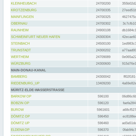
KLEINHEUBACH
24700200
355b02d2
KROTZENBURG
24700335
27eed51b
MAINFLINGEN
24700325
4627475d
OBERNAU
24700302
3c7cfb10
RAUNHEIM
24900108
db1684c1
SCHWEINFURT NEUER HAFEN
24300304
42ecae60
STEINBACH
24500100
1ed983c3
TRUNSTADT
24300202
a77aad00
WERTHEIM
24709089
0e065a22
WÜRZBURG
24300600
915d76e1
MAIN-DONAU-KANAL
BAMBERG
24300042
ff02f181
RIEDENBURG_UP
13409200
4a69e82e
MÜRITZ-ELDE-WASSERSTRASSE
BARKOW OP
596100
06d86c6b
BOBZIN OP
596120
faefa284
BUROW
5961601
a68cf527
DÖMITZ OP
596450
ec8188ee
DÖMITZ UP
596460
ad3a51da
ELDENA OP
596370
0fab94c7