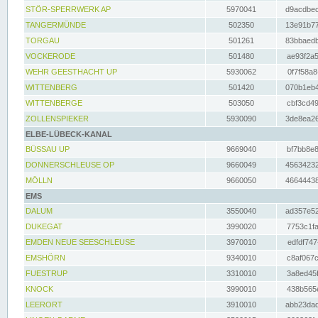
STÖR-SPERRWERK AP
5970041
d9acdbec
TANGERMÜNDE
502350
13e91b77
TORGAU
501261
83bbaedb
VOCKERODE
501480
ae93f2a5
WEHR GEESTHACHT UP
5930062
0f7f58a8
WITTENBERG
501420
070b1eb4
WITTENBERGE
503050
cbf3cd49
ZOLLENSPIEKER
5930090
3de8ea26
ELBE-LÜBECK-KANAL
BÜSSAU UP
9669040
bf7bb8e8
DONNERSCHLEUSE OP
9660049
45634232
MÖLLN
9660050
46644438
EMS
DALUM
3550040
ad357e52
DUKEGAT
3990020
7753c1fa
EMDEN NEUE SEESCHLEUSE
3970010
edfdf747
EMSHÖRN
9340010
c8af067c
FUESTRUP
3310010
3a8ed45f
KNOCK
3990010
438b565e
LEERORT
3910010
abb23dad