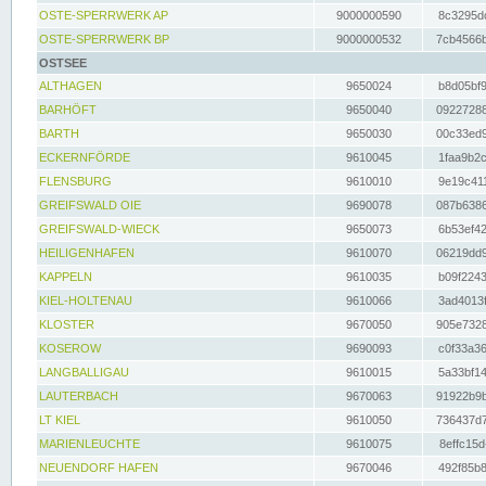
OSTE-SPERRWERK AP
9000000590
8c3295dc
OSTE-SPERRWERK BP
9000000532
7cb4566b
OSTSEE
ALTHAGEN
9650024
b8d05bf9
BARHÖFT
9650040
09227288
BARTH
9650030
00c33ed9
ECKERNFÖRDE
9610045
1faa9b2c
FLENSBURG
9610010
9e19c411
GREIFSWALD OIE
9690078
087b6386
GREIFSWALD-WIECK
9650073
6b53ef42
HEILIGENHAFEN
9610070
06219dd9
KAPPELN
9610035
b09f2243
KIEL-HOLTENAU
9610066
3ad4013f
KLOSTER
9670050
905e7328
KOSEROW
9690093
c0f33a36
LANGBALLIGAU
9610015
5a33bf14
LAUTERBACH
9670063
91922b9b
LT KIEL
9610050
736437d7
MARIENLEUCHTE
9610075
8effc15d
NEUENDORF HAFEN
9670046
492f85b8