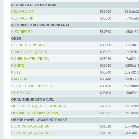
NEUHAUSER SPEISEKANAL
NEUHAUS OP
585850
963bdc26
NEUHAUS UP
585860
bf48cefd
NIEGRIPPER VERBINDUNGSKANAL
NIEGRIPP BP
587500
e506460f
ODER
EISENHÜTTENSTADT
603000
8675aa70
FRANKFURT1 (ODER)
603031
bffdf7f2
HOHENSAATEN-FINOW
603080
f7a639a4
KIENITZ
603050
6298a8f9
KIETZ
603040
16258271
RATZDORF
603140
ca3f535b
SCHWEDT-ODERBRÜCKE
603130
e28babaa
STÜTZKOW
603100
30bff0df
ORANIENBURGER HAVEL
OHV KM 3.014 (HOCHSPANNUNG)
580271
eea7e3dc
OHv km 1.467 (Blaues Wunder)
580272
8b51c505
OBERE HAVEL-WASSERSTRASSE
BISCHOFSWERDER OP
581520
16a780aa
BISCHOFSWERDER UP
581530
74134dc6