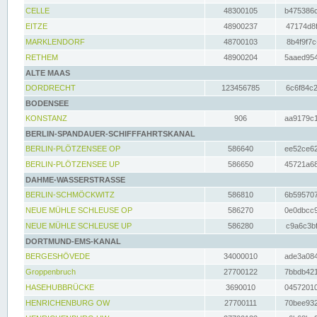
CELLE
48300105
b475386c
EITZE
48900237
47174d8f
MARKLENDORF
48700103
8b4f9f7c
RETHEM
48900204
5aaed954
ALTE MAAS
DORDRECHT
123456785
6c6f84c2
BODENSEE
KONSTANZ
906
aa9179c1
BERLIN-SPANDAUER-SCHIFFFAHRTSKANAL
BERLIN-PLÖTZENSEE OP
586640
ee52ce62
BERLIN-PLÖTZENSEE UP
586650
45721a68
DAHME-WASSERSTRASSE
BERLIN-SCHMÖCKWITZ
586810
6b595707
NEUE MÜHLE SCHLEUSE OP
586270
0e0dbcc9
NEUE MÜHLE SCHLEUSE UP
586280
c9a6c3bf
DORTMUND-EMS-KANAL
BERGESHÖVEDE
34000010
ade3a084
Groppenbruch
27700122
7bbdb421
HASEHUBBRÜCKE
3690010
04572010
HENRICHENBURG OW
27700111
70bee932