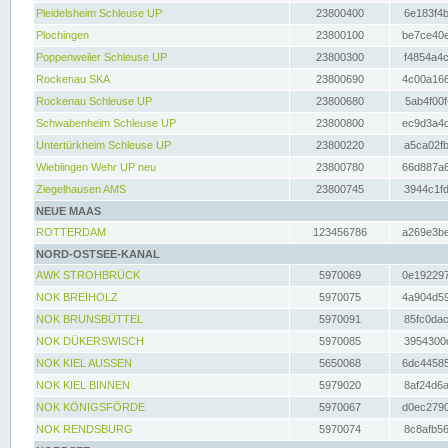
Pleidelsheim Schleuse UP
23800400
6e183f4b
Plochingen
23800100
be7ce40e
Poppenweiler Schleuse UP
23800300
f4854a4c
Rockenau SKA
23800690
4c00a166
Rockenau Schleuse UP
23800680
5ab4f00f
Schwabenheim Schleuse UP
23800800
ec9d3a4d
Untertürkheim Schleuse UP
23800220
a5ca02fb
Wieblingen Wehr UP neu
23800780
66d887a6
Ziegelhausen AMS
23800745
3944c1fd
NEUE MAAS
ROTTERDAM
123456786
a269e3be
NORD-OSTSEE-KANAL
AWK STROHBRÜCK
5970069
0e192297
NOK BREIHOLZ
5970075
4a904d59
NOK BRUNSBÜTTEL
5970091
85fc0dac
NOK DÜKERSWISCH
5970085
3954300d
NOK KIEL AUSSEN
5650068
6dc44585
NOK KIEL BINNEN
5979020
8af24d6a
NOK KÖNIGSFÖRDE
5970067
d0ec2790
NOK RENDSBURG
5970074
8c8afb56