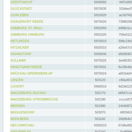
GEESTHACHT
5930060
44f7e955
GLÜCKSTADT
5970035
1f1bbed7
GORLEBEN
5910020
ac507f42
GRAUERORT REEDE
5970026
7398029b
HAMBURG ST. PAULI
5952050
d488c5cc
HAMBURG-HARBURG
5952025
706e5110
HETLINGEN
5970010
599c23b1
HITZACKER
5920010
a26e57c9
HOHNSTORF
5930040
d9289367
KOLLMAR
5970025
3ed90357
KRAUTSAND REEDE
5970031
8c20b4dc
KRÜCKAU-SPERRWERK AP
5970024
a653eb04
LENZEN
503120
c80a4f21
LÜHORT
5960010
8d18d129
MAGDEBURG-BUCKAU
502170
b8567c1e
MAGDEBURG-STROMBRÜCKE
502180
ccccb57f
MEISSEN
501080
24440872
MÜGGENDORF
503070
48f2661f
MÜHLBERG
501160
16b9b4e7
NEU DARCHAU
5930010
67d6e882
NIEGRIPP AP
502240
3adf88fd