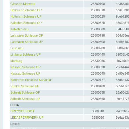
Giessen Klärwerk
25800100
4b386a6a
Hollerich Schleuse OP
25800618
cedc9b0c
Hollerich Schleuse UP
25800620
9beb7290
Kalkofen Schleuse OP
25800578
a7034573
Kalkofen neu
25800600
64f735fd
Lahnstein Schleuse OP
25800798
664d68ea
Lahnstein Schleuse UP
25800800
6b6b31e2
Leun neu
25800200
32807065
Limburg Schleuse UP
25800440
89038b42
Marburg
25830056
4e7a6cfa
Nassau Schleuse OP
25800638
29cb44a2
Nassau Schleuse UP
25800640
3a90a346
Niederbiel Schleuse Kanal OP
25800177
57c8e437
Runkel Schleuse UP
25800400
b85b17cc
Scheidt Schleuse OP
25800558
15a50d2b
Scheidt Schleuse UP
25800560
7dfe4776
LEDA
DREYSCHLOOT
3880010
d4df3617
LEDASPERRWERK UP
3880050
5e6ae93a
LEINE