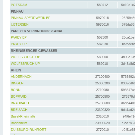
POTSDAM
580412
5e10e1e7
PINNAU
PINNAU-SPERRWERK BP
5970018
26259e8f
UETERSEN
5970016
575da86f
PAREYER VERBINDUNGSKANAL
PAREY EP
502300
25ca1bef
PAREY UP
587530
bafddcbf
RHEINSBERGER GEWÄSSER
WOLFSBRUCH OP
589000
4d00c13e
WOLFSBRUCH UP
589010
3d43a8d7
RHEIN
ANDERNACH
27100400
5735892a
BINGEN
25300200
0309cd61
BONN
2710080
593647aa
BOPPARD
25700500
2ff6379d
BRAUBACH
25700600
d6dc44d1
BREISACH
23300320
9da1ad2b
Basel-Rheinhalle
2310010
94f6eff1
Bodenheim
23900620
f6be7857
DUISBURG-RUHRORT
2770010
c0f51e35