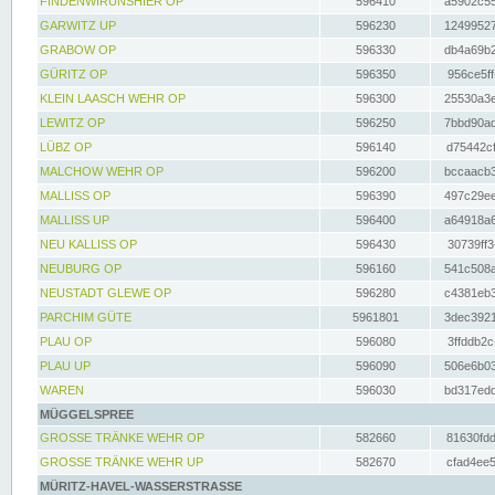
FINDENWIRUNSHIER OP
596410
a5902c55
GARWITZ UP
596230
12499527
GRABOW OP
596330
db4a69b2
GÜRITZ OP
596350
956ce5ff
KLEIN LAASCH WEHR OP
596300
25530a3e
LEWITZ OP
596250
7bbd90ad
LÜBZ OP
596140
d75442cf
MALCHOW WEHR OP
596200
bccaacb3
MALLISS OP
596390
497c29ee
MALLISS UP
596400
a64918a6
NEU KALLISS OP
596430
30739ff3
NEUBURG OP
596160
541c508a
NEUSTADT GLEWE OP
596280
c4381eb3
PARCHIM GÜTE
5961801
3dec3921
PLAU OP
596080
3ffddb2c
PLAU UP
596090
506e6b03
WAREN
596030
bd317edd
MÜGGELSPREE
GROSSE TRÄNKE WEHR OP
582660
81630fdd
GROSSE TRÄNKE WEHR UP
582670
cfad4ee5
MÜRITZ-HAVEL-WASSERSTRASSE