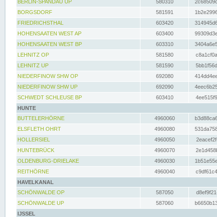
BERLIN-SPANDAU UP
580310
2c68509c
BORGSDORF
581591
1b2e2996
FRIEDRICHSTHAL
603420
314945d6
HOHENSAATEN WEST AP
603400
99309d3e
HOHENSAATEN WEST BP
603310
3404a6e5
LEHNITZ OP
581580
c8a1cf0a
LEHNITZ UP
581590
5bb1f56d
NIEDERFINOW SHW OP
692080
414dd4ee
NIEDERFINOW SHW UP
692090
4eec6b25
SCHWEDT SCHLEUSE BP
603410
4ee515f9
HUNTE
BUTTELERHÖRNE
4960060
b3d88ca6
ELSFLETH OHRT
4960080
531da758
HOLLERSIEL
4960050
2eacef2f
HUNTEBRÜCK
4960070
2e1d458b
OLDENBURG-DRIELAKE
4960030
1b51e55e
REITHÖRNE
4960040
c9df61c4
HAVELKANAL
SCHÖNWALDE OP
587050
d8ef9f21
SCHÖNWALDE UP
587060
b6650b13
IJSSEL