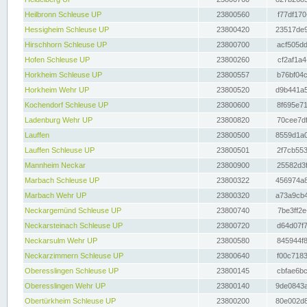
Heilbronn Schleuse UP
23800560
f77df170
Hessigheim Schleuse UP
23800420
23517de9
Hirschhorn Schleuse UP
23800700
acf505dd
Hofen Schleuse UP
23800260
cf2af1a4
Horkheim Schleuse UP
23800557
b76bf04c
Horkheim Wehr UP
23800520
d9b441a5
Kochendorf Schleuse UP
23800600
8f695e71
Ladenburg Wehr UP
23800820
70cee7df
Lauffen
23800500
8559d1a0
Lauffen Schleuse UP
23800501
2f7cb553
Mannheim Neckar
23800900
25582d3f
Marbach Schleuse UP
23800322
456974a8
Marbach Wehr UP
23800320
a73a9cb4
Neckargemünd Schleuse UP
23800740
7be3ff2e
Neckarsteinach Schleuse UP
23800720
d64d07f7
Neckarsulm Wehr UP
23800580
845944f8
Neckarzimmern Schleuse UP
23800640
f00c7183
Oberesslingen Schleuse UP
23800145
cbfae6bc
Oberesslingen Wehr UP
23800140
9de0843a
Obertürkheim Schleuse UP
23800200
80e002d8