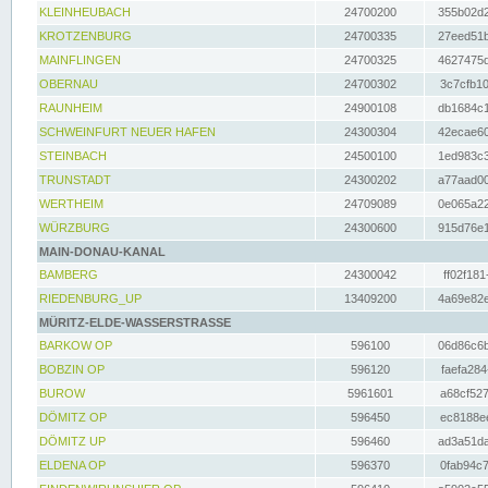
KLEINHEUBACH
24700200
355b02d2
KROTZENBURG
24700335
27eed51b
MAINFLINGEN
24700325
4627475d
OBERNAU
24700302
3c7cfb10
RAUNHEIM
24900108
db1684c1
SCHWEINFURT NEUER HAFEN
24300304
42ecae60
STEINBACH
24500100
1ed983c3
TRUNSTADT
24300202
a77aad00
WERTHEIM
24709089
0e065a22
WÜRZBURG
24300600
915d76e1
MAIN-DONAU-KANAL
BAMBERG
24300042
ff02f181
RIEDENBURG_UP
13409200
4a69e82e
MÜRITZ-ELDE-WASSERSTRASSE
BARKOW OP
596100
06d86c6b
BOBZIN OP
596120
faefa284
BUROW
5961601
a68cf527
DÖMITZ OP
596450
ec8188ee
DÖMITZ UP
596460
ad3a51da
ELDENA OP
596370
0fab94c7