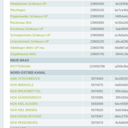
Pleidelsheim Schleuse UP
23800400
6e183f4b
Plochingen
23800100
be7ce40e
Poppenweiler Schleuse UP
23800300
f4854a4c
Rockenau SKA
23800690
4c00a166
Rockenau Schleuse UP
23800680
5ab4f00f
Schwabenheim Schleuse UP
23800800
ec9d3a4d
Untertürkheim Schleuse UP
23800220
a5ca02fb
Wieblingen Wehr UP neu
23800780
66d887a6
Ziegelhausen AMS
23800745
3944c1fd
NEUE MAAS
ROTTERDAM
123456786
a269e3be
NORD-OSTSEE-KANAL
AWK STROHBRÜCK
5970069
0e192297
NOK BREIHOLZ
5970075
4a904d59
NOK BRUNSBÜTTEL
5970091
85fc0dac
NOK DÜKERSWISCH
5970085
3954300d
NOK KIEL AUSSEN
5650068
6dc44585
NOK KIEL BINNEN
5979020
8af24d6a
NOK KÖNIGSFÖRDE
5970067
d0ec2790
NOK RENDSBURG
5970074
8c8afb56