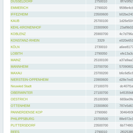
DÜSSELDORF
2750010
8f7e5f92
EMMERICH
2790020
9598e4cb
IFFEZHEIM
23500600
b02be240
KAUB
25700100
1d26e504
KEHL-KRONENHOF
23300900
23af9b02
KOBLENZ
25900700
4c7d796a
KONSTANZ-RHEIN
3329
e020e651
KÖLN
2730010
a6ee8177
LOBITH
2790050
efe13a3d
MAINZ
25100100
a37a9aa3
MANNHEIM
23700700
57090802
MAXAU
23700200
b6c6d5c8
NIERSTEIN-OPPENHEIM
23900600
d28e7ed1
Neuwied Stadt
27100370
dc407f1e
OBERWINTER
27100700
b45359df
OESTRICH
25100300
665be0fe
OTTENHEIM
23300800
787e5d63
PANNERDENSE KOP
2790060
3046493f
PHILIPPSBURG
23700500
88e972e1
PLITTERSDORF
23500700
6b774802
REES
2790010
2f025389