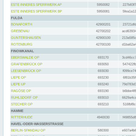
ESTE INNERES SPERRWERK AP
5950082
227b83f7
ESTE INNERES SPERRWERK BP
5950081
5fea1a12
FULDA
BONAFORTH
42900201
23721dfd
GREBENAU
42700202
acd63934
GUNTERSHAUSEN
42900100
213a585d
ROTENBURG
42700100
d1ba62a4
FINOWKANAL
EBERSWALDE OP
693170
3cd46cc7
GRAFENBRÜCK OP
693050
547422fb
LEESENBRÜCK OP
693030
f099ce74
LIEPE OP
693230
6f81b35f
LIEPE UP
693240
79d783d3
RAGÖSE OP
693190
b6bbe4f8
RUHLSDORF OP
693010
6629a4ca
STECHER OP
693210
516fbf8c
HAMME
RITTERHUDE
4940030
f49855d8
HAVEL-ODER-WASSERSTRASSE
BERLIN-SPANDAU OP
580300
e607a4b6