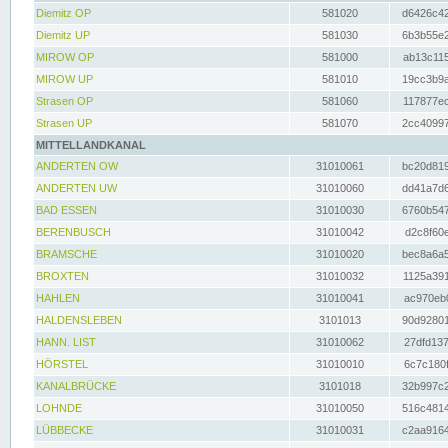
Diemitz OP
581020
d6426c42
Diemitz UP
581030
6b3b55e2
MIROW OP
581000
ab13c115
MIROW UP
581010
19cc3b9a
Strasen OP
581060
117877ec
Strasen UP
581070
2cc40997
MITTELLANDKANAL
ANDERTEN OW
31010061
bc20d819
ANDERTEN UW
31010060
dd41a7d6
BAD ESSEN
31010030
6760b547
BERENBUSCH
31010042
d2c8f60e
BRAMSCHE
31010020
bec8a6a5
BROXTEN
31010032
1125a391
HAHLEN
31010041
ac970eb0
HALDENSLEBEN
3101013
90d92801
HANN. LIST
31010062
27dfd137
HÖRSTEL
31010010
6c7c180f
KANALBRÜCKE
3101018
32b997c2
LOHNDE
31010050
516c4814
LÜBBECKE
31010031
c2aa9164