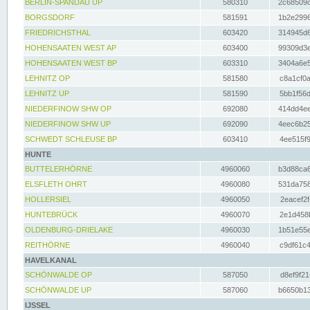
BERLIN-SPANDAU UP
580310
2c68509c
BORGSDORF
581591
1b2e2996
FRIEDRICHSTHAL
603420
314945d6
HOHENSAATEN WEST AP
603400
99309d3e
HOHENSAATEN WEST BP
603310
3404a6e5
LEHNITZ OP
581580
c8a1cf0a
LEHNITZ UP
581590
5bb1f56d
NIEDERFINOW SHW OP
692080
414dd4ee
NIEDERFINOW SHW UP
692090
4eec6b25
SCHWEDT SCHLEUSE BP
603410
4ee515f9
HUNTE
BUTTELERHÖRNE
4960060
b3d88ca6
ELSFLETH OHRT
4960080
531da758
HOLLERSIEL
4960050
2eacef2f
HUNTEBRÜCK
4960070
2e1d458b
OLDENBURG-DRIELAKE
4960030
1b51e55e
REITHÖRNE
4960040
c9df61c4
HAVELKANAL
SCHÖNWALDE OP
587050
d8ef9f21
SCHÖNWALDE UP
587060
b6650b13
IJSSEL