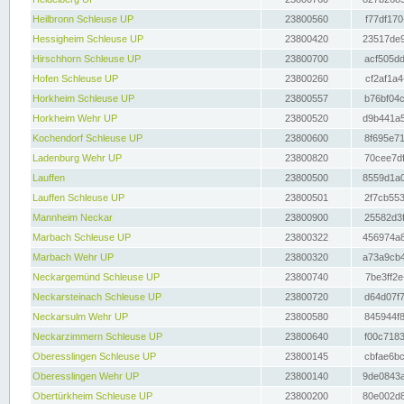
Heilbronn Schleuse UP
23800560
f77df170
Hessigheim Schleuse UP
23800420
23517de9
Hirschhorn Schleuse UP
23800700
acf505dd
Hofen Schleuse UP
23800260
cf2af1a4
Horkheim Schleuse UP
23800557
b76bf04c
Horkheim Wehr UP
23800520
d9b441a5
Kochendorf Schleuse UP
23800600
8f695e71
Ladenburg Wehr UP
23800820
70cee7df
Lauffen
23800500
8559d1a0
Lauffen Schleuse UP
23800501
2f7cb553
Mannheim Neckar
23800900
25582d3f
Marbach Schleuse UP
23800322
456974a8
Marbach Wehr UP
23800320
a73a9cb4
Neckargemünd Schleuse UP
23800740
7be3ff2e
Neckarsteinach Schleuse UP
23800720
d64d07f7
Neckarsulm Wehr UP
23800580
845944f8
Neckarzimmern Schleuse UP
23800640
f00c7183
Oberesslingen Schleuse UP
23800145
cbfae6bc
Oberesslingen Wehr UP
23800140
9de0843a
Obertürkheim Schleuse UP
23800200
80e002d8