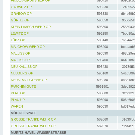
FINDENWIRUNSHIER OP
596410
a5902c55
GARWITZ UP
596230
12499527
GRABOW OP
596330
db4a69b2
GÜRITZ OP
596350
956ce5ff
KLEIN LAASCH WEHR OP
596300
25530a3e
LEWITZ OP
596250
7bbd90ad
LÜBZ OP
596140
d75442cf
MALCHOW WEHR OP
596200
bccaacb3
MALLISS OP
596390
497c29ee
MALLISS UP
596400
a64918a6
NEU KALLISS OP
596430
30739ff3
NEUBURG OP
596160
541c508a
NEUSTADT GLEWE OP
596280
c4381eb3
PARCHIM GÜTE
5961801
3dec3921
PLAU OP
596080
3ffddb2c
PLAU UP
596090
506e6b03
WAREN
596030
bd317edd
MÜGGELSPREE
GROSSE TRÄNKE WEHR OP
582660
81630fdd
GROSSE TRÄNKE WEHR UP
582670
cfad4ee5
MÜRITZ-HAVEL-WASSERSTRASSE