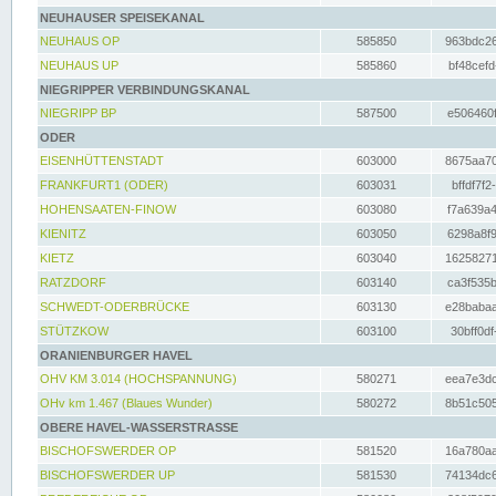
NEUHAUSER SPEISEKANAL
NEUHAUS OP
585850
963bdc26
NEUHAUS UP
585860
bf48cefd
NIEGRIPPER VERBINDUNGSKANAL
NIEGRIPP BP
587500
e506460f
ODER
EISENHÜTTENSTADT
603000
8675aa70
FRANKFURT1 (ODER)
603031
bffdf7f2
HOHENSAATEN-FINOW
603080
f7a639a4
KIENITZ
603050
6298a8f9
KIETZ
603040
16258271
RATZDORF
603140
ca3f535b
SCHWEDT-ODERBRÜCKE
603130
e28babaa
STÜTZKOW
603100
30bff0df
ORANIENBURGER HAVEL
OHV KM 3.014 (HOCHSPANNUNG)
580271
eea7e3dc
OHv km 1.467 (Blaues Wunder)
580272
8b51c505
OBERE HAVEL-WASSERSTRASSE
BISCHOFSWERDER OP
581520
16a780aa
BISCHOFSWERDER UP
581530
74134dc6