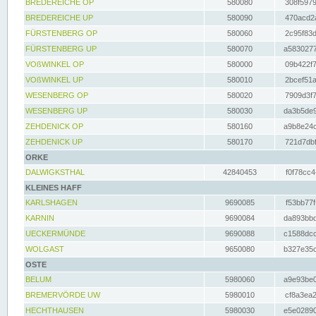
BREDEREICHE OP
580080
308f5979
BREDEREICHE UP
580090
470acd2a
FÜRSTENBERG OP
580060
2c95f83d
FÜRSTENBERG UP
580070
a5830277
VOßWINKEL OP
580000
09b422f7
VOßWINKEL UP
580010
2bcef51a
WESENBERG OP
580020
7909d3f7
WESENBERG UP
580030
da3b5de9
ZEHDENICK OP
580160
a9b8e24c
ZEHDENICK UP
580170
721d7dbf
ORKE
DALWIGKSTHAL
42840453
f0f78cc4
KLEINES HAFF
KARLSHAGEN
9690085
f53bb77f
KARNIN
9690084
da893bbd
UECKERMÜNDE
9690088
c1588dcc
WOLGAST
9650080
b327e35c
OSTE
BELUM
5980060
a9e93be0
BREMERVÖRDE UW
5980010
cf8a3ea2
HECHTHAUSEN
5980030
e5e02890