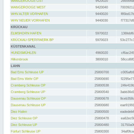
WANGEROOGE OST
9420020
26656fda
WANGEROOGE WEST
9420040
70039212
WHV ALTER VORHAFEN
9440020
f85bd17b
WHV NEUER VORHAFEN
9440030
f77317d9
KRÜCKAU
ELMSHORN HAFEN
5970022
136febf6
KRÜCKAU-SPERRWERK BP
5970023
53c277c3
KÜSTENKANAL
HUNDSMÜHLEN
4960020
cf6ac249
Hilkenbrook
3800010
58ccd6f0
LAHN
Bad Ems Schleuse UP
25800700
c005afb9
Bad Ems Wehr OP
25800690
f2295e77
Cramberg Schleuse OP
25800538
24fe419b
Cramberg Schleuse UP
25800540
3abb36d1
Dausenau Schleuse OP
25800678
9ceb358c
Dausenau Schleuse UP
25800680
eae91991
Diez Hafen
25800500
eadedeb6
Diez Schleuse OP
25800478
ea62ec5f
Diez Schleuse UP
25800480
31750a0f
Fürfurt Schleuse UP
25800300
34af0fca