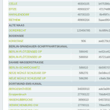
CELLE
48300105
b475386c
EITZE
48900237
47174d8f
MARKLENDORF
48700103
8b4f9f7c
RETHEM
48900204
5aaed954
ALTE MAAS
DORDRECHT
123456785
6c6f84c2
BODENSEE
KONSTANZ
906
aa9179c1
BERLIN-SPANDAUER-SCHIFFFAHRTSKANAL
BERLIN-PLÖTZENSEE OP
586640
ee52ce62
BERLIN-PLÖTZENSEE UP
586650
45721a68
DAHME-WASSERSTRASSE
BERLIN-SCHMÖCKWITZ
586810
6b595707
NEUE MÜHLE SCHLEUSE OP
586270
0e0dbcc9
NEUE MÜHLE SCHLEUSE UP
586280
c9a6c3bf
DORTMUND-EMS-KANAL
BERGESHÖVEDE
34000010
ade3a084
Groppenbruch
27700122
7bbdb421
HASEHUBBRÜCKE
3690010
04572010
HENRICHENBURG OW
27700111
70bee932