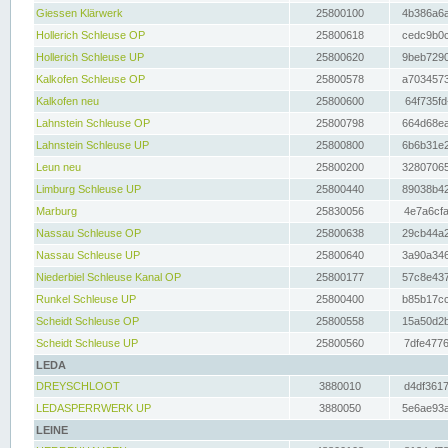
Giessen Klärwerk
25800100
4b386a6a
Hollerich Schleuse OP
25800618
cedc9b0c
Hollerich Schleuse UP
25800620
9beb7290
Kalkofen Schleuse OP
25800578
a7034573
Kalkofen neu
25800600
64f735fd
Lahnstein Schleuse OP
25800798
664d68ea
Lahnstein Schleuse UP
25800800
6b6b31e2
Leun neu
25800200
32807065
Limburg Schleuse UP
25800440
89038b42
Marburg
25830056
4e7a6cfa
Nassau Schleuse OP
25800638
29cb44a2
Nassau Schleuse UP
25800640
3a90a346
Niederbiel Schleuse Kanal OP
25800177
57c8e437
Runkel Schleuse UP
25800400
b85b17cc
Scheidt Schleuse OP
25800558
15a50d2b
Scheidt Schleuse UP
25800560
7dfe4776
LEDA
DREYSCHLOOT
3880010
d4df3617
LEDASPERRWERK UP
3880050
5e6ae93a
LEINE