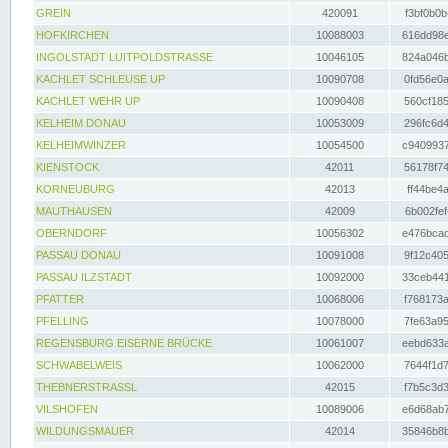
GREIN
420091
f3bf0b0b
HOFKIRCHEN
10088003
616dd98e
INGOLSTADT LUITPOLDSTRASSE
10046105
824a046b
KACHLET SCHLEUSE UP
10090708
0fd56e0a
KACHLET WEHR UP
10090408
560cf185
KELHEIM DONAU
10053009
296fc6d4
KELHEIMWINZER
10054500
c9409937
KIENSTOCK
42011
56178f74
KORNEUBURG
42013
ff44be4a
MAUTHAUSEN
42009
6b002fef
OBERNDORF
10056302
e476bcad
PASSAU DONAU
10091008
9f12c405
PASSAU ILZSTADT
10092000
33ceb441
PFATTER
10068006
f768173a
PFELLING
10078000
7fe63a95
REGENSBURG EISERNE BRÜCKE
10061007
eebd633a
SCHWABELWEIS
10062000
7644f1d7
THEBNERSTRASSL
42015
f7b5c3d3
VILSHOFEN
10089006
e6d68ab7
WILDUNGSMAUER
42014
35846b8b