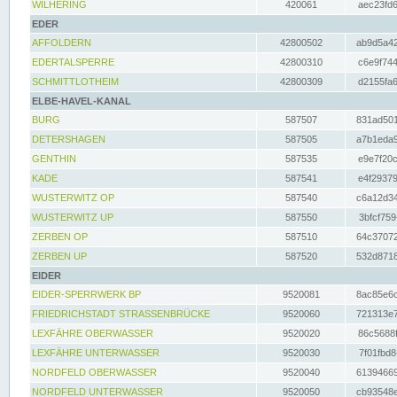
WILHERING
420061
aec23fd6
EDER
AFFOLDERN
42800502
ab9d5a42
EDERTALSPERRE
42800310
c6e9f744
SCHMITTLOTHEIM
42800309
d2155fa6
ELBE-HAVEL-KANAL
BURG
587507
831ad501
DETERSHAGEN
587505
a7b1eda9
GENTHIN
587535
e9e7f20c
KADE
587541
e4f29379
WUSTERWITZ OP
587540
c6a12d34
WUSTERWITZ UP
587550
3bfcf759
ZERBEN OP
587510
64c37072
ZERBEN UP
587520
532d8718
EIDER
EIDER-SPERRWERK BP
9520081
8ac85e6c
FRIEDRICHSTADT STRASSENBRÜCKE
9520060
721313e7
LEXFÄHRE OBERWASSER
9520020
86c5688f
LEXFÄHRE UNTERWASSER
9520030
7f01fbd8
NORDFELD OBERWASSER
9520040
61394669
NORDFELD UNTERWASSER
9520050
cb93548e