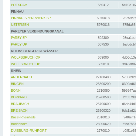
POTSDAM
580412
5e10e1e7
PINNAU
PINNAU-SPERRWERK BP
5970018
26259e8f
UETERSEN
5970016
575da86f
PAREYER VERBINDUNGSKANAL
PAREY EP
502300
25ca1bef
PAREY UP
587530
bafddcbf
RHEINSBERGER GEWÄSSER
WOLFSBRUCH OP
589000
4d00c13e
WOLFSBRUCH UP
589010
3d43a8d7
RHEIN
ANDERNACH
27100400
5735892a
BINGEN
25300200
0309cd61
BONN
2710080
593647aa
BOPPARD
25700500
2ff6379d
BRAUBACH
25700600
d6dc44d1
BREISACH
23300320
9da1ad2b
Basel-Rheinhalle
2310010
94f6eff1
Bodenheim
23900620
f6be7857
DUISBURG-RUHRORT
2770010
c0f51e35