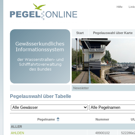
Hilfe
Link
Start
Pegelauswahl über Karte
Newsletter
Pegelauswahl über Tabelle
Pegelname
Nummer
UU
ALLER
AHLDEN
48900102
522286e2