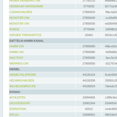
HENRICHENBURG UW
27700133
e6b68bc2
HERBRUM HAFENDAMM
3770030
8177a148
LÜDINGHAUSEN
27800020
f5bc4a51
MÜNSTER OW
27800040
ccd3e8f1
MÜNSTER UW
27800030
ed260406
RHEDE
3770040
16508b11
VERSEN TRENNSPITZE
25463
0024cc40
DATTELN-HAMM-KANAL
HAMM OW
27800060
4dbce62d
HAMM UW
27800080
4ef9dd9c
WALTROP
27800090
facc5c16
WERRIES OW
27800050
d31767ef
DIEMEL
DIEMELTALSPERRE
44100104
5cdc6555
HELMINGHAUSEN
44100206
33092c28
WILHELMSBRÜCKE
44100024
7deedc21
DONAU
ACHLEITEN
10094006
c389c9e2
DEGGENDORF
10081004
53d40547
DÜRNSTEIN
42012
ce4e3050
ERLAU
10096001
99619dc5