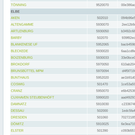
TÖNNING
9520070
00e386ac
ELBE
AKEN
502010
094b96e5
ALTENGAMME
5930070
2ee12b9a
ARTLENBURG
5930050
b3492c68
BARBY
502070
939f82ec
BLANKENESE UF
5952065
bacb459b
BLECKEDE
5930020
6aa1cd8e
BOIZENBURG
5930033
33e0bce0
BROKDORF
5970050
610ab204
BRUNSBÜTTEL MPM
5970094
d4f5f719
BUNTHAUS
5952020
ae1b91d0
COSWIG
501470
1ce53a59
CRANZ
5950070
e6b42536
CUXHAVEN STEUBENHÖFT
5990020
aad49293
DAMNATZ
5910030
c233674f
DESSAU
502000
1edc5fa4
DRESDEN
501060
70272185
DÖMITZ
5910025
6e3ea719
ELSTER
501390
c093b557