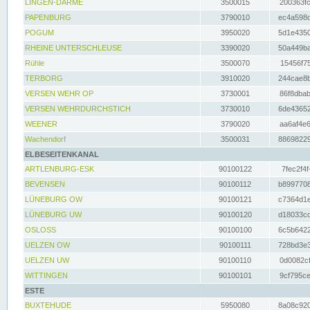
LINGEN-DARME
3500015
200363fc
PAPENBURG
3790010
ec4a598d
POGUM
3950020
5d1e4350
RHEINE UNTERSCHLEUSE
3390020
50a449ba
Rühle
3500070
15456f75
TERBORG
3910020
244cae8b
VERSEN WEHR OP
3730001
86f8dbab
VERSEN WEHRDURCHSTICH
3730010
6de43652
WEENER
3790020
aa6af4e6
Wachendorf
3500031
88698229
ELBESEITENKANAL
ARTLENBURG-ESK
90100122
7fec2f4f
BEVENSEN
90100112
b8997708
LÜNEBURG OW
90100121
c7364d1e
LÜNEBURG UW
90100120
d18033cd
OSLOSS
90100100
6c5b6422
UELZEN OW
90100111
728bd3e3
UELZEN UW
90100110
0d0082cf
WITTINGEN
90100101
9cf795ce
ESTE
BUXTEHUDE
5950080
8a08c920