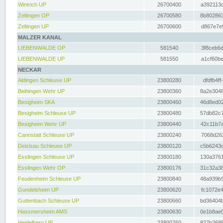
Wintrich UP
26700400
a392113c
Zeltingen OP
26700580
8b802863
Zeltingen UP
26700600
d867e7e9
MALZER KANAL
LIEBENWALDE OP
581540
3f8ceb6d
LIEBENWALDE UP
581550
a1cf60be
NECKAR
Aldingen Schleuse UP
23800280
dfdfb4ff
Beihingen Wehr UP
23800360
8a2e3048
Besigheim SKA
23800460
46d8ed02
Besigheim Schleuse UP
23800480
57db82c7
Besigheim Wehr UP
23800440
42c11b7a
Cannstatt Schleuse UP
23800240
7068d262
Deizisau Schleuse UP
23800120
c5b6243d
Esslingen Schleuse UP
23800180
130a3761
Esslingen Wehr OP
23800176
31c32a38
Feudenheim Schleuse UP
23800840
48a939b9
Gundelsheim UP
23800620
fc1072e4
Guttenbach Schleuse UP
23800660
bd36404b
Hassmersheim AMS
23800630
0e1b8ae0
Heidelberg UP
23800760
827b2685