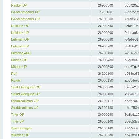
Fankel UP
26900300
583420a8
Grevenmacher OP
2610180
6e72bebf
Grevenmacher UP
26100200
69308142
Koblenz OP
26900880
3f64ff08
Koblenz UP
26900900
9dbcac54
Lehmen OP
26900680
d0abe01a
Lehmen UP
26900700
dc1bb420
Mehring AMS
26700100
4c1b6f17
Müden OP
26900480
a5c880a3
Müden UP
26900500
edc67ca3
Perl
26100100
c263ea53
Ruwer
26500150
abd34ee6
Sankt Aldegund OP
26900080
e4d6a271
Sankt Aldegund UP
26900100
20640279
Stadtbredimus OP
26100110
cceb7060
Stadtbredimus UP
26100130
dfdf753b
Trier OP
26500080
9d2b4126
Trier UP
26500100
3bec53ca
Wincheringen
26100140
bb5560fc
Wintrich OP
26700380
cb4789e4