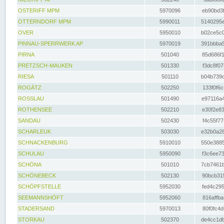
OSTERIFF MPM
5970096
eb90bd3f
OTTERNDORF MPM
5990011
5140295e
OVER
5950010
b02ce5c0
PINNAU-SPERRWERK AP
5970019
391bbba5
PIRNA
501040
85d686f1
PRETZSCH-MAUKEN
501330
f3dc8f07
RIESA
501110
b04b739d
ROGÄTZ
502250
133f0f6c
ROSSLAU
501490
e97116a4
ROTHENSEE
502210
e30f2e83
SANDAU
502430
f4c55f77
SCHARLEUK
503030
e32b0a28
SCHNACKENBURG
5910010
550e3885
SCHULAU
5950090
f3c6ee73
SCHÖNA
501010
7cb7461b
SCHÖNEBECK
502130
90bcb315
SCHÖPFSTELLE
5952030
fed4c295
SEEMANNSHÖFT
5952060
816affba
STADERSAND
5970013
80f0fc4d
STORKAU
502370
de4cc1db