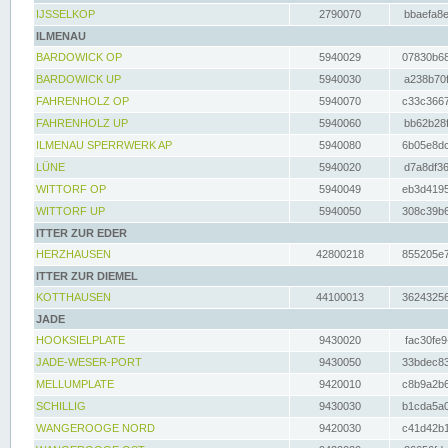
IJSSELKOP
2790070
bbaefa8e
ILMENAU
BARDOWICK OP
5940029
07830b68
BARDOWICK UP
5940030
a238b70f
FAHRENHOLZ OP
5940070
c33c3667
FAHRENHOLZ UP
5940060
bb62b28f
ILMENAU SPERRWERK AP
5940080
6b05e8dc
LÜNE
5940020
d7a8df36
WITTORF OP
5940049
eb3d4195
WITTORF UP
5940050
308c39b6
ITTER ZUR EDER
HERZHAUSEN
42800218
855205e7
ITTER ZUR DIEMEL
KOTTHAUSEN
44100013
36243256
JADE
HOOKSIELPLATE
9430020
fac30fe9
JADE-WESER-PORT
9430050
33bdec83
MELLUMPLATE
9420010
c8b9a2b6
SCHILLIG
9430030
b1cda5a0
WANGEROOGE NORD
9420030
c41d42b1