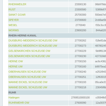
RHEINWEILER
23300130
06b978dd
RUST
23300580
5389b878
SANKT GOAR
25700300
550eb7e9
SPEYER
23700600
2cb8ae5b
WESEL
2770040
f33c3cc9
WORMS
23900200
844a620f
RHEIN-HERNE-KANAL
DUISBURG-MEIDERICH SCHLEUSE OW
27700262
f18e81da
DUISBURG-MEIDERICH SCHLEUSE UW
27700273
48780245
GELSENKIRCHEN SCHLEUSE OW
27700229
5b9f8134
GELSENKIRCHEN SCHLEUSE UW
27700230
427318d0
HERNE OW
27700150
ac6c4362
HERNE UW
27700160
b9975ea1
OBERHAUSEN SCHLEUSE OW
27700240
e251f943
OBERHAUSEN SCHLEUSE UW
27700251
12f63015
WANNE EICKEL SCHLEUSE OW
27700193
05ca0e33
WANNE EICKEL SCHLEUSE UW
27700218
23045f8b
RUHR
Hattingen
2769510000100
c0594fb5
RUHRWEHR OW
27600090
12a3037f