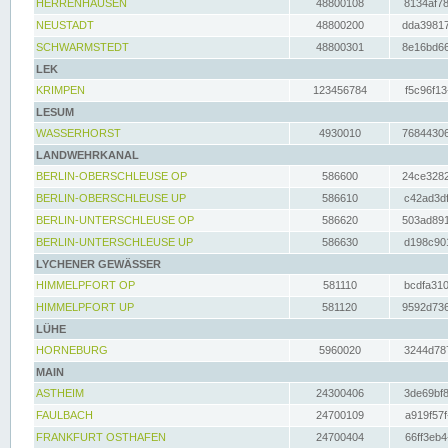
HERRENHAUSEN
48800108
8134af78
NEUSTADT
48800200
dda39817
SCHWARMSTEDT
48800301
8e16bd66
LEK
KRIMPEN
123456784
f5c96f13
LESUM
WASSERHORST
4930010
76844306
LANDWEHRKANAL
BERLIN-OBERSCHLEUSE OP
586600
24ce3282
BERLIN-OBERSCHLEUSE UP
586610
c42ad3df
BERLIN-UNTERSCHLEUSE OP
586620
503ad891
BERLIN-UNTERSCHLEUSE UP
586630
d198c901
LYCHENER GEWÄSSER
HIMMELPFORT OP
581110
bcdfa310
HIMMELPFORT UP
581120
9592d736
LÜHE
HORNEBURG
5960020
3244d787
MAIN
ASTHEIM
24300406
3de69bf8
FAULBACH
24700109
a919f57f
FRANKFURT OSTHAFEN
24700404
66ff3eb4