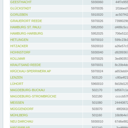
GEESTHACHT
5930060
44f7e955
GLÜCKSTADT
5970035
1f1bbed7
GORLEBEN
5910020
ac507f42
GRAUERORT REEDE
5970026
7398029b
HAMBURG ST. PAULI
5952050
d488c5cc
HAMBURG-HARBURG
5952025
706e5110
HETLINGEN
5970010
599c23b1
HITZACKER
5920010
a26e57c9
HOHNSTORF
5930040
d9289367
KOLLMAR
5970025
3ed90357
KRAUTSAND REEDE
5970031
8c20b4dc
KRÜCKAU-SPERRWERK AP
5970024
a653eb04
LENZEN
503120
c80a4f21
LÜHORT
5960010
8d18d129
MAGDEBURG-BUCKAU
502170
b8567c1e
MAGDEBURG-STROMBRÜCKE
502180
ccccb57f
MEISSEN
501080
24440872
MÜGGENDORF
503070
48f2661f
MÜHLBERG
501160
16b9b4e7
NEU DARCHAU
5930010
67d6e882
NIEGRIPP AP
502240
3adf88fd