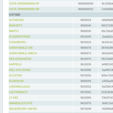
OSTE-SPERRWERK AP
9000000590
8c3295dc
OSTE-SPERRWERK BP
9000000532
7cb4566b
OSTSEE
ALTHAGEN
9650024
b8d05bf9
BARHÖFT
9650040
09227288
BARTH
9650030
00c33ed9
ECKERNFÖRDE
9610045
1faa9b2c
FLENSBURG
9610010
9e19c411
GREIFSWALD OIE
9690078
087b6386
GREIFSWALD-WIECK
9650073
6b53ef42
HEILIGENHAFEN
9610070
06219dd9
KAPPELN
9610035
b09f2243
KIEL-HOLTENAU
9610066
3ad4013f
KLOSTER
9670050
905e7328
KOSEROW
9690093
c0f33a36
LANGBALLIGAU
9610015
5a33bf14
LAUTERBACH
9670063
91922b9b
LT KIEL
9610050
736437d7
MARIENLEUCHTE
9610075
8effc15d
NEUENDORF HAFEN
9670046
492f85b8