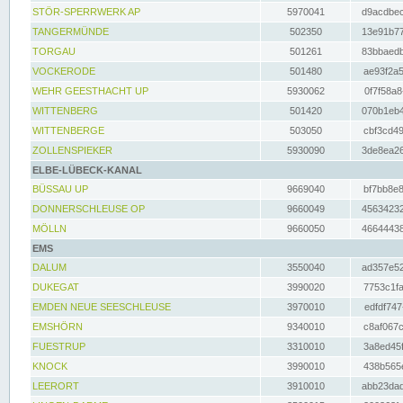
STÖR-SPERRWERK AP
5970041
d9acdbec
TANGERMÜNDE
502350
13e91b77
TORGAU
501261
83bbaedb
VOCKERODE
501480
ae93f2a5
WEHR GEESTHACHT UP
5930062
0f7f58a8
WITTENBERG
501420
070b1eb4
WITTENBERGE
503050
cbf3cd49
ZOLLENSPIEKER
5930090
3de8ea26
ELBE-LÜBECK-KANAL
BÜSSAU UP
9669040
bf7bb8e8
DONNERSCHLEUSE OP
9660049
45634232
MÖLLN
9660050
46644438
EMS
DALUM
3550040
ad357e52
DUKEGAT
3990020
7753c1fa
EMDEN NEUE SEESCHLEUSE
3970010
edfdf747
EMSHÖRN
9340010
c8af067c
FUESTRUP
3310010
3a8ed45f
KNOCK
3990010
438b565e
LEERORT
3910010
abb23dad