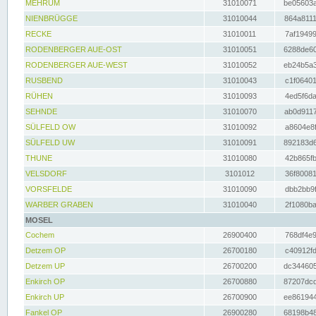
MEHRUM
31010071
be05603a
NIENBRÜGGE
31010044
864a8111
RECKE
31010011
7af19499
RODENBERGER AUE-OST
31010051
6288de60
RODENBERGER AUE-WEST
31010052
eb24b5a3
RUSBEND
31010043
c1f06401
RÜHEN
31010093
4ed5f6da
SEHNDE
31010070
ab0d9117
SÜLFELD OW
31010092
a8604e8f
SÜLFELD UW
31010091
892183d6
THUNE
31010080
42b865fb
VELSDORF
3101012
36f80081
VORSFELDE
31010090
dbb2bb9f
WARBER GRABEN
31010040
2f1080ba
MOSEL
Cochem
26900400
768df4e9
Detzem OP
26700180
c40912fd
Detzem UP
26700200
dc344605
Enkirch OP
26700880
87207dcd
Enkirch UP
26700900
ee861944
Fankel OP
26900280
68198b48