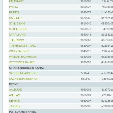
NEUSTADT
9610080
3f0b6b74
Prerow
9650027
7d50c68c
RUDEN
9690077
1fa822e6
SASSNITZ
9670065
9e7b2a4d
SCHLESWIG
9610040
09370c05
STAHLBRODE
9650070
340707f4
STRALSUND
9650043
b9163121
THIESSOW
9670067
d1c9bb3c
TIMMENDORF POEL
9630007
d22c341b
WARNEMÜNDE
9640015
220ff4c6
WISMAR-BAUMHAUS
9630008
95a0ab45
WITTOWER FÄHRE
9670055
4b348b56
ORANIENBURGER KANAL
SACHSENHAUSEN OP
580240
adbd3144
SACHSENHAUSEN UP
581840
0a6fe221
PEENE
AALBUDE
9660009
8ba772ed
ANKLAM
9660001
22fd01e0
DEMMIN
9660007
b7e238e8
JARMEN
9660005
a3328262
POTSDAMER HAVEL