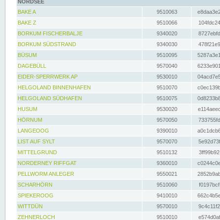
NORDSEE
BAKE A
9510063
e8daa3e2
BAKE Z
9510066
104fdc24
BORKUM FISCHERBALJE
9340020
8727ebfd
BORKUM SÜDSTRAND
9340030
478f21e9
BÜSUM
9510095
5287a3e1
DAGEBÜLL
9570040
6233e901
EIDER-SPERRWERK AP
9530010
04acd7e5
HELGOLAND BINNENHAFEN
9510070
c0ec139b
HELGOLAND SÜDHAFEN
9510075
0d8233b8
HUSUM
9530020
e114aeec
HÖRNUM
9570050
733755fd
LANGEOOG
9390010
a0c1dcb6
LIST AUF SYLT
9570070
5e92d73f
MITTELGRUND
9510132
3ff99b92
NORDERNEY RIFFGAT
9360010
c0244c0e
PELLWORM ANLEGER
9550021
2852b9ab
SCHARHÖRN
9510060
f0197bcf
SPIEKEROOG
9410010
662c4b5e
WITTDÜN
9570010
9c4c11f2
ZEHNERLOCH
9510010
e574d0af