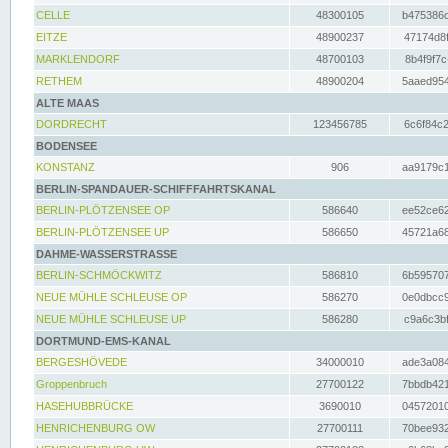
CELLE
48300105
b475386c
EITZE
48900237
47174d8f
MARKLENDORF
48700103
8b4f9f7c
RETHEM
48900204
5aaed954
ALTE MAAS
DORDRECHT
123456785
6c6f84c2
BODENSEE
KONSTANZ
906
aa9179c1
BERLIN-SPANDAUER-SCHIFFFAHRTSKANAL
BERLIN-PLÖTZENSEE OP
586640
ee52ce62
BERLIN-PLÖTZENSEE UP
586650
45721a68
DAHME-WASSERSTRASSE
BERLIN-SCHMÖCKWITZ
586810
6b595707
NEUE MÜHLE SCHLEUSE OP
586270
0e0dbcc9
NEUE MÜHLE SCHLEUSE UP
586280
c9a6c3bf
DORTMUND-EMS-KANAL
BERGESHÖVEDE
34000010
ade3a084
Groppenbruch
27700122
7bbdb421
HASEHUBBRÜCKE
3690010
04572010
HENRICHENBURG OW
27700111
70bee932