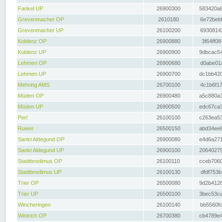
Fankel UP
26900300
583420a8
Grevenmacher OP
2610180
6e72bebf
Grevenmacher UP
26100200
69308142
Koblenz OP
26900880
3f64ff08
Koblenz UP
26900900
9dbcac54
Lehmen OP
26900680
d0abe01a
Lehmen UP
26900700
dc1bb420
Mehring AMS
26700100
4c1b6f17
Müden OP
26900480
a5c880a3
Müden UP
26900500
edc67ca3
Perl
26100100
c263ea53
Ruwer
26500150
abd34ee6
Sankt Aldegund OP
26900080
e4d6a271
Sankt Aldegund UP
26900100
20640279
Stadtbredimus OP
26100110
cceb7060
Stadtbredimus UP
26100130
dfdf753b
Trier OP
26500080
9d2b4126
Trier UP
26500100
3bec53ca
Wincheringen
26100140
bb5560fc
Wintrich OP
26700380
cb4789e4