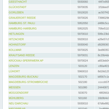
GEESTHACHT
5930060
44f7e955
GLÜCKSTADT
5970035
1f1bbed7
GORLEBEN
5910020
ac507f42
GRAUERORT REEDE
5970026
7398029b
HAMBURG ST. PAULI
5952050
d488c5cc
HAMBURG-HARBURG
5952025
706e5110
HETLINGEN
5970010
599c23b1
HITZACKER
5920010
a26e57c9
HOHNSTORF
5930040
d9289367
KOLLMAR
5970025
3ed90357
KRAUTSAND REEDE
5970031
8c20b4dc
KRÜCKAU-SPERRWERK AP
5970024
a653eb04
LENZEN
503120
c80a4f21
LÜHORT
5960010
8d18d129
MAGDEBURG-BUCKAU
502170
b8567c1e
MAGDEBURG-STROMBRÜCKE
502180
ccccb57f
MEISSEN
501080
24440872
MÜGGENDORF
503070
48f2661f
MÜHLBERG
501160
16b9b4e7
NEU DARCHAU
5930010
67d6e882
NIEGRIPP AP
502240
3adf88fd