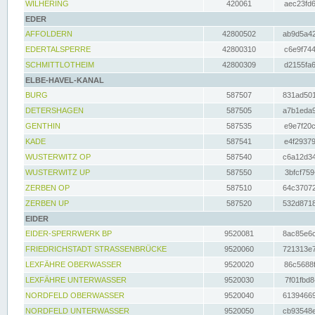
WILHERING
420061
aec23fd6
EDER
AFFOLDERN
42800502
ab9d5a42
EDERTALSPERRE
42800310
c6e9f744
SCHMITTLOTHEIM
42800309
d2155fa6
ELBE-HAVEL-KANAL
BURG
587507
831ad501
DETERSHAGEN
587505
a7b1eda9
GENTHIN
587535
e9e7f20c
KADE
587541
e4f29379
WUSTERWITZ OP
587540
c6a12d34
WUSTERWITZ UP
587550
3bfcf759
ZERBEN OP
587510
64c37072
ZERBEN UP
587520
532d8718
EIDER
EIDER-SPERRWERK BP
9520081
8ac85e6c
FRIEDRICHSTADT STRASSENBRÜCKE
9520060
721313e7
LEXFÄHRE OBERWASSER
9520020
86c5688f
LEXFÄHRE UNTERWASSER
9520030
7f01fbd8
NORDFELD OBERWASSER
9520040
61394669
NORDFELD UNTERWASSER
9520050
cb93548e