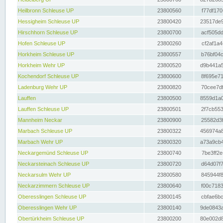
Heilbronn Schleuse UP
23800560
f77df170
Hessigheim Schleuse UP
23800420
23517de9
Hirschhorn Schleuse UP
23800700
acf505dd
Hofen Schleuse UP
23800260
cf2af1a4
Horkheim Schleuse UP
23800557
b76bf04c
Horkheim Wehr UP
23800520
d9b441a5
Kochendorf Schleuse UP
23800600
8f695e71
Ladenburg Wehr UP
23800820
70cee7df
Lauffen
23800500
8559d1a0
Lauffen Schleuse UP
23800501
2f7cb553
Mannheim Neckar
23800900
25582d3f
Marbach Schleuse UP
23800322
456974a8
Marbach Wehr UP
23800320
a73a9cb4
Neckargemünd Schleuse UP
23800740
7be3ff2e
Neckarsteinach Schleuse UP
23800720
d64d07f7
Neckarsulm Wehr UP
23800580
845944f8
Neckarzimmern Schleuse UP
23800640
f00c7183
Oberesslingen Schleuse UP
23800145
cbfae6bc
Oberesslingen Wehr UP
23800140
9de0843a
Obertürkheim Schleuse UP
23800200
80e002d8