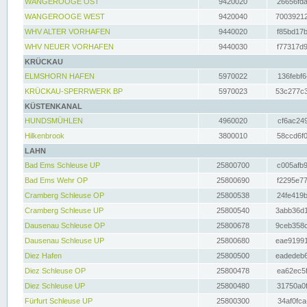
WANGEROOGE OST
9420020
26656fda
WANGEROOGE WEST
9420040
70039212
WHV ALTER VORHAFEN
9440020
f85bd17b
WHV NEUER VORHAFEN
9440030
f77317d9
KRÜCKAU
ELMSHORN HAFEN
5970022
136febf6
KRÜCKAU-SPERRWERK BP
5970023
53c277c3
KÜSTENKANAL
HUNDSMÜHLEN
4960020
cf6ac249
Hilkenbrook
3800010
58ccd6f0
LAHN
Bad Ems Schleuse UP
25800700
c005afb9
Bad Ems Wehr OP
25800690
f2295e77
Cramberg Schleuse OP
25800538
24fe419b
Cramberg Schleuse UP
25800540
3abb36d1
Dausenau Schleuse OP
25800678
9ceb358c
Dausenau Schleuse UP
25800680
eae91991
Diez Hafen
25800500
eadedeb6
Diez Schleuse OP
25800478
ea62ec5f
Diez Schleuse UP
25800480
31750a0f
Fürfurt Schleuse UP
25800300
34af0fca