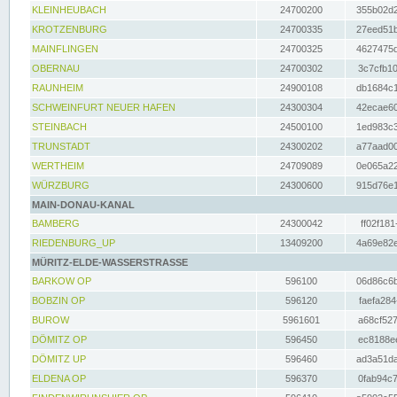
KLEINHEUBACH
24700200
355b02d2
KROTZENBURG
24700335
27eed51b
MAINFLINGEN
24700325
4627475d
OBERNAU
24700302
3c7cfb10
RAUNHEIM
24900108
db1684c1
SCHWEINFURT NEUER HAFEN
24300304
42ecae60
STEINBACH
24500100
1ed983c3
TRUNSTADT
24300202
a77aad00
WERTHEIM
24709089
0e065a22
WÜRZBURG
24300600
915d76e1
MAIN-DONAU-KANAL
BAMBERG
24300042
ff02f181
RIEDENBURG_UP
13409200
4a69e82e
MÜRITZ-ELDE-WASSERSTRASSE
BARKOW OP
596100
06d86c6b
BOBZIN OP
596120
faefa284
BUROW
5961601
a68cf527
DÖMITZ OP
596450
ec8188ee
DÖMITZ UP
596460
ad3a51da
ELDENA OP
596370
0fab94c7