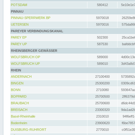
POTSDAM
580412
5e10e1e7
PINNAU
PINNAU-SPERRWERK BP
5970018
26259e8f
UETERSEN
5970016
575da86f
PAREYER VERBINDUNGSKANAL
PAREY EP
502300
25ca1bef
PAREY UP
587530
bafddcbf
RHEINSBERGER GEWÄSSER
WOLFSBRUCH OP
589000
4d00c13e
WOLFSBRUCH UP
589010
3d43a8d7
RHEIN
ANDERNACH
27100400
5735892a
BINGEN
25300200
0309cd61
BONN
2710080
593647aa
BOPPARD
25700500
2ff6379d
BRAUBACH
25700600
d6dc44d1
BREISACH
23300320
9da1ad2b
Basel-Rheinhalle
2310010
94f6eff1
Bodenheim
23900620
f6be7857
DUISBURG-RUHRORT
2770010
c0f51e35