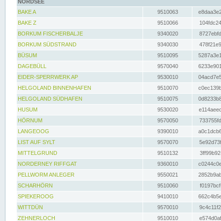
NORDSEE
BAKE A
9510063
e8daa3e2
BAKE Z
9510066
104fdc24
BORKUM FISCHERBALJE
9340020
8727ebfd
BORKUM SÜDSTRAND
9340030
478f21e9
BÜSUM
9510095
5287a3e1
DAGEBÜLL
9570040
6233e901
EIDER-SPERRWERK AP
9530010
04acd7e5
HELGOLAND BINNENHAFEN
9510070
c0ec139b
HELGOLAND SÜDHAFEN
9510075
0d8233b8
HUSUM
9530020
e114aeec
HÖRNUM
9570050
733755fd
LANGEOOG
9390010
a0c1dcb6
LIST AUF SYLT
9570070
5e92d73f
MITTELGRUND
9510132
3ff99b92
NORDERNEY RIFFGAT
9360010
c0244c0e
PELLWORM ANLEGER
9550021
2852b9ab
SCHARHÖRN
9510060
f0197bcf
SPIEKEROOG
9410010
662c4b5e
WITTDÜN
9570010
9c4c11f2
ZEHNERLOCH
9510010
e574d0af