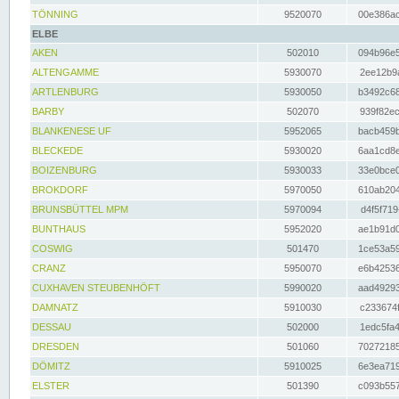
TÖNNING
9520070
00e386ac
ELBE
AKEN
502010
094b96e5
ALTENGAMME
5930070
2ee12b9a
ARTLENBURG
5930050
b3492c68
BARBY
502070
939f82ec
BLANKENESE UF
5952065
bacb459b
BLECKEDE
5930020
6aa1cd8e
BOIZENBURG
5930033
33e0bce0
BROKDORF
5970050
610ab204
BRUNSBÜTTEL MPM
5970094
d4f5f719
BUNTHAUS
5952020
ae1b91d0
COSWIG
501470
1ce53a59
CRANZ
5950070
e6b42536
CUXHAVEN STEUBENHÖFT
5990020
aad49293
DAMNATZ
5910030
c233674f
DESSAU
502000
1edc5fa4
DRESDEN
501060
70272185
DÖMITZ
5910025
6e3ea719
ELSTER
501390
c093b557