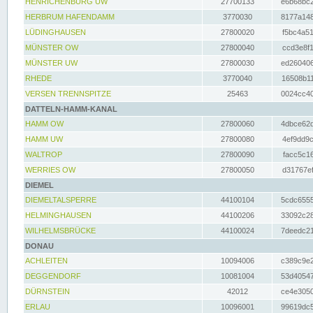
HENRICHENBURG UW
27700133
e6b68bc2
HERBRUM HAFENDAMM
3770030
8177a148
LÜDINGHAUSEN
27800020
f5bc4a51
MÜNSTER OW
27800040
ccd3e8f1
MÜNSTER UW
27800030
ed260406
RHEDE
3770040
16508b11
VERSEN TRENNSPITZE
25463
0024cc40
DATTELN-HAMM-KANAL
HAMM OW
27800060
4dbce62d
HAMM UW
27800080
4ef9dd9c
WALTROP
27800090
facc5c16
WERRIES OW
27800050
d31767ef
DIEMEL
DIEMELTALSPERRE
44100104
5cdc6555
HELMINGHAUSEN
44100206
33092c28
WILHELMSBRÜCKE
44100024
7deedc21
DONAU
ACHLEITEN
10094006
c389c9e2
DEGGENDORF
10081004
53d40547
DÜRNSTEIN
42012
ce4e3050
ERLAU
10096001
99619dc5