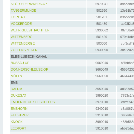
STÖR-SPERRWERK AP
5970041
d9acdbec
TANGERMÜNDE
502350
13e91b77
TORGAU
501261
83bbaedb
VOCKERODE
501480
ae93f2a5
WEHR GEESTHACHT UP
5930062
0f7f58a8
WITTENBERG
501420
070b1eb4
WITTENBERGE
503050
cbf3cd49
ZOLLENSPIEKER
5930090
3de8ea26
ELBE-LÜBECK-KANAL
BÜSSAU UP
9669040
bf7bb8e8
DONNERSCHLEUSE OP
9660049
45634232
MÖLLN
9660050
46644438
EMS
DALUM
3550040
ad357e52
DUKEGAT
3990020
7753c1fa
EMDEN NEUE SEESCHLEUSE
3970010
edfdf747
EMSHÖRN
9340010
c8af067c
FUESTRUP
3310010
3a8ed45f
KNOCK
3990010
438b565e
LEERORT
3910010
abb23dad