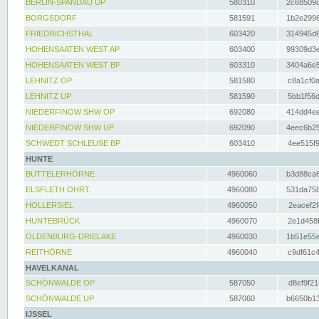
BERLIN-SPANDAU UP
580310
2c68509c
BORGSDORF
581591
1b2e2996
FRIEDRICHSTHAL
603420
314945d6
HOHENSAATEN WEST AP
603400
99309d3e
HOHENSAATEN WEST BP
603310
3404a6e5
LEHNITZ OP
581580
c8a1cf0a
LEHNITZ UP
581590
5bb1f56d
NIEDERFINOW SHW OP
692080
414dd4ee
NIEDERFINOW SHW UP
692090
4eec6b25
SCHWEDT SCHLEUSE BP
603410
4ee515f9
HUNTE
BUTTELERHÖRNE
4960060
b3d88ca6
ELSFLETH OHRT
4960080
531da758
HOLLERSIEL
4960050
2eacef2f
HUNTEBRÜCK
4960070
2e1d458b
OLDENBURG-DRIELAKE
4960030
1b51e55e
REITHÖRNE
4960040
c9df61c4
HAVELKANAL
SCHÖNWALDE OP
587050
d8ef9f21
SCHÖNWALDE UP
587060
b6650b13
IJSSEL