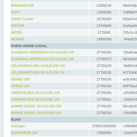
RHEINWEILER
23300130
06b978dd
RUST
23300580
5389b878
SANKT GOAR
25700300
550eb7e9
SPEYER
23700600
2cb8ae5b
WESEL
2770040
f33c3cc9
WORMS
23900200
844a620f
RHEIN-HERNE-KANAL
DUISBURG-MEIDERICH SCHLEUSE OW
27700262
f18e81da
DUISBURG-MEIDERICH SCHLEUSE UW
27700273
48780245
GELSENKIRCHEN SCHLEUSE OW
27700229
5b9f8134
GELSENKIRCHEN SCHLEUSE UW
27700230
427318d0
HERNE OW
27700150
ac6c4362
HERNE UW
27700160
b9975ea1
OBERHAUSEN SCHLEUSE OW
27700240
e251f943
OBERHAUSEN SCHLEUSE UW
27700251
12f63015
WANNE EICKEL SCHLEUSE OW
27700193
05ca0e33
WANNE EICKEL SCHLEUSE UW
27700218
23045f8b
RUHR
Hattingen
2769510000100
c0594fb5
RUHRWEHR OW
27600090
12a3037f