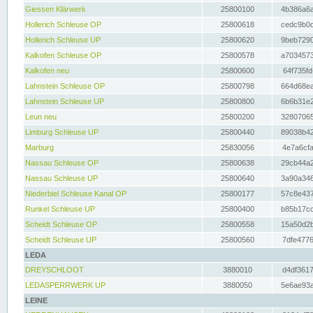
Giessen Klärwerk
25800100
4b386a6a
Hollerich Schleuse OP
25800618
cedc9b0c
Hollerich Schleuse UP
25800620
9beb7290
Kalkofen Schleuse OP
25800578
a7034573
Kalkofen neu
25800600
64f735fd
Lahnstein Schleuse OP
25800798
664d68ea
Lahnstein Schleuse UP
25800800
6b6b31e2
Leun neu
25800200
32807065
Limburg Schleuse UP
25800440
89038b42
Marburg
25830056
4e7a6cfa
Nassau Schleuse OP
25800638
29cb44a2
Nassau Schleuse UP
25800640
3a90a346
Niederbiel Schleuse Kanal OP
25800177
57c8e437
Runkel Schleuse UP
25800400
b85b17cc
Scheidt Schleuse OP
25800558
15a50d2b
Scheidt Schleuse UP
25800560
7dfe4776
LEDA
DREYSCHLOOT
3880010
d4df3617
LEDASPERRWERK UP
3880050
5e6ae93a
LEINE