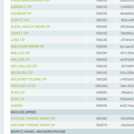
FINDENWIRUNSHIER OP
596410
a5902c55
GARWITZ UP
596230
12499527
GRABOW OP
596330
db4a69b2
GÜRITZ OP
596350
956ce5ff
KLEIN LAASCH WEHR OP
596300
25530a3e
LEWITZ OP
596250
7bbd90ad
LÜBZ OP
596140
d75442cf
MALCHOW WEHR OP
596200
bccaacb3
MALLISS OP
596390
497c29ee
MALLISS UP
596400
a64918a6
NEU KALLISS OP
596430
30739ff3
NEUBURG OP
596160
541c508a
NEUSTADT GLEWE OP
596280
c4381eb3
PARCHIM GÜTE
5961801
3dec3921
PLAU OP
596080
3ffddb2c
PLAU UP
596090
506e6b03
WAREN
596030
bd317edd
MÜGGELSPREE
GROSSE TRÄNKE WEHR OP
582660
81630fdd
GROSSE TRÄNKE WEHR UP
582670
cfad4ee5
MÜRITZ-HAVEL-WASSERSTRASSE