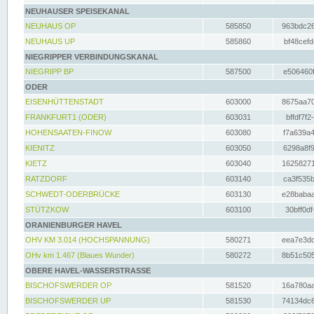
NEUHAUSER SPEISEKANAL
NEUHAUS OP
585850
963bdc26
NEUHAUS UP
585860
bf48cefd
NIEGRIPPER VERBINDUNGSKANAL
NIEGRIPP BP
587500
e506460f
ODER
EISENHÜTTENSTADT
603000
8675aa70
FRANKFURT1 (ODER)
603031
bffdf7f2
HOHENSAATEN-FINOW
603080
f7a639a4
KIENITZ
603050
6298a8f9
KIETZ
603040
16258271
RATZDORF
603140
ca3f535b
SCHWEDT-ODERBRÜCKE
603130
e28babaa
STÜTZKOW
603100
30bff0df
ORANIENBURGER HAVEL
OHV KM 3.014 (HOCHSPANNUNG)
580271
eea7e3dc
OHv km 1.467 (Blaues Wunder)
580272
8b51c505
OBERE HAVEL-WASSERSTRASSE
BISCHOFSWERDER OP
581520
16a780aa
BISCHOFSWERDER UP
581530
74134dc6