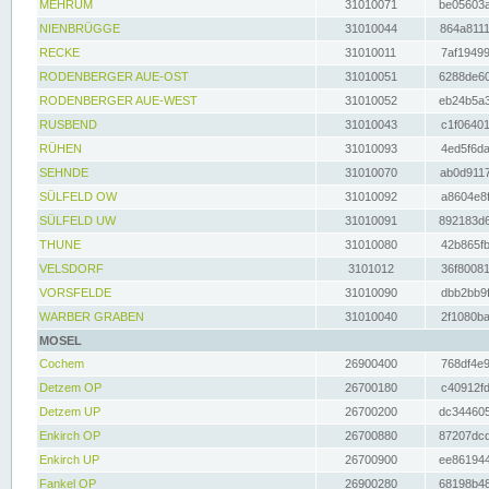
MEHRUM
31010071
be05603a
NIENBRÜGGE
31010044
864a8111
RECKE
31010011
7af19499
RODENBERGER AUE-OST
31010051
6288de60
RODENBERGER AUE-WEST
31010052
eb24b5a3
RUSBEND
31010043
c1f06401
RÜHEN
31010093
4ed5f6da
SEHNDE
31010070
ab0d9117
SÜLFELD OW
31010092
a8604e8f
SÜLFELD UW
31010091
892183d6
THUNE
31010080
42b865fb
VELSDORF
3101012
36f80081
VORSFELDE
31010090
dbb2bb9f
WARBER GRABEN
31010040
2f1080ba
MOSEL
Cochem
26900400
768df4e9
Detzem OP
26700180
c40912fd
Detzem UP
26700200
dc344605
Enkirch OP
26700880
87207dcd
Enkirch UP
26700900
ee861944
Fankel OP
26900280
68198b48