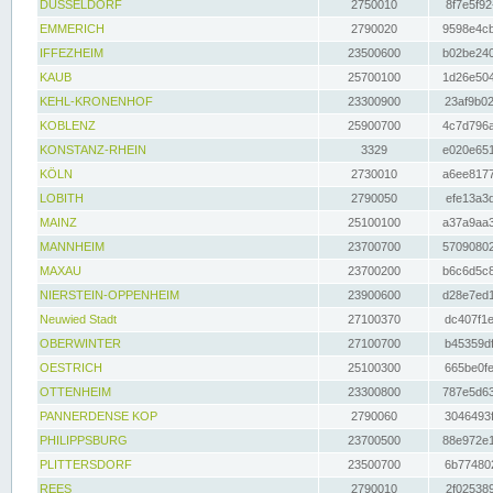
DÜSSELDORF
2750010
8f7e5f92
EMMERICH
2790020
9598e4cb
IFFEZHEIM
23500600
b02be240
KAUB
25700100
1d26e504
KEHL-KRONENHOF
23300900
23af9b02
KOBLENZ
25900700
4c7d796a
KONSTANZ-RHEIN
3329
e020e651
KÖLN
2730010
a6ee8177
LOBITH
2790050
efe13a3d
MAINZ
25100100
a37a9aa3
MANNHEIM
23700700
57090802
MAXAU
23700200
b6c6d5c8
NIERSTEIN-OPPENHEIM
23900600
d28e7ed1
Neuwied Stadt
27100370
dc407f1e
OBERWINTER
27100700
b45359df
OESTRICH
25100300
665be0fe
OTTENHEIM
23300800
787e5d63
PANNERDENSE KOP
2790060
3046493f
PHILIPPSBURG
23700500
88e972e1
PLITTERSDORF
23500700
6b774802
REES
2790010
2f025389