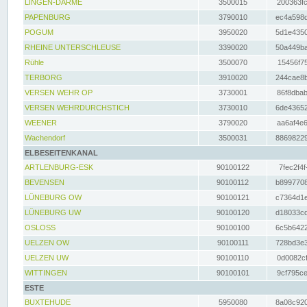
LINGEN-DARME
3500015
200363fc
PAPENBURG
3790010
ec4a598d
POGUM
3950020
5d1e4350
RHEINE UNTERSCHLEUSE
3390020
50a449ba
Rühle
3500070
15456f75
TERBORG
3910020
244cae8b
VERSEN WEHR OP
3730001
86f8dbab
VERSEN WEHRDURCHSTICH
3730010
6de43652
WEENER
3790020
aa6af4e6
Wachendorf
3500031
88698229
ELBESEITENKANAL
ARTLENBURG-ESK
90100122
7fec2f4f
BEVENSEN
90100112
b8997708
LÜNEBURG OW
90100121
c7364d1e
LÜNEBURG UW
90100120
d18033cd
OSLOSS
90100100
6c5b6422
UELZEN OW
90100111
728bd3e3
UELZEN UW
90100110
0d0082cf
WITTINGEN
90100101
9cf795ce
ESTE
BUXTEHUDE
5950080
8a08c920