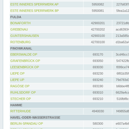
ESTE INNERES SPERRWERK AP
5950082
227b83f7
ESTE INNERES SPERRWERK BP
5950081
5fea1a12
FULDA
BONAFORTH
42900201
23721dfd
GREBENAU
42700202
acd63934
GUNTERSHAUSEN
42900100
213a585d
ROTENBURG
42700100
d1ba62a4
FINOWKANAL
EBERSWALDE OP
693170
3cd46cc7
GRAFENBRÜCK OP
693050
547422fb
LEESENBRÜCK OP
693030
f099ce74
LIEPE OP
693230
6f81b35f
LIEPE UP
693240
79d783d3
RAGÖSE OP
693190
b6bbe4f8
RUHLSDORF OP
693010
6629a4ca
STECHER OP
693210
516fbf8c
HAMME
RITTERHUDE
4940030
f49855d8
HAVEL-ODER-WASSERSTRASSE
BERLIN-SPANDAU OP
580300
e607a4b6