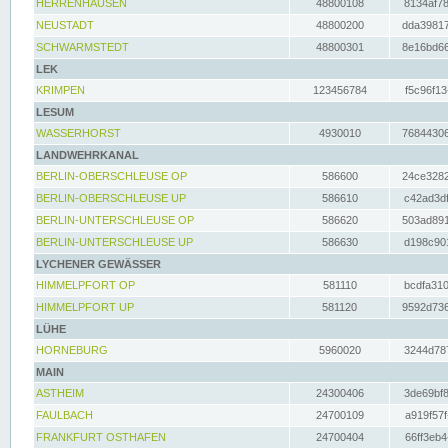
HERRENHAUSEN
48800108
8134af78
NEUSTADT
48800200
dda39817
SCHWARMSTEDT
48800301
8e16bd66
LEK
KRIMPEN
123456784
f5c96f13
LESUM
WASSERHORST
4930010
76844306
LANDWEHRKANAL
BERLIN-OBERSCHLEUSE OP
586600
24ce3282
BERLIN-OBERSCHLEUSE UP
586610
c42ad3df
BERLIN-UNTERSCHLEUSE OP
586620
503ad891
BERLIN-UNTERSCHLEUSE UP
586630
d198c901
LYCHENER GEWÄSSER
HIMMELPFORT OP
581110
bcdfa310
HIMMELPFORT UP
581120
9592d736
LÜHE
HORNEBURG
5960020
3244d787
MAIN
ASTHEIM
24300406
3de69bf8
FAULBACH
24700109
a919f57f
FRANKFURT OSTHAFEN
24700404
66ff3eb4