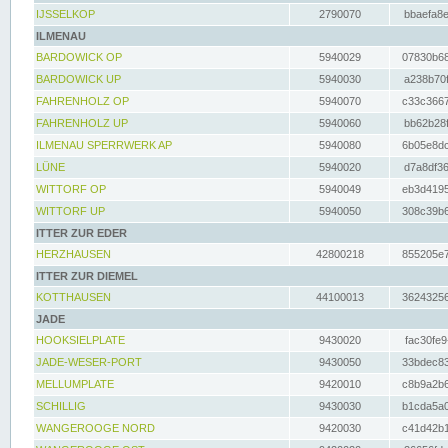
IJSSELKOP
2790070
bbaefa8e
ILMENAU
BARDOWICK OP
5940029
07830b68
BARDOWICK UP
5940030
a238b70f
FAHRENHOLZ OP
5940070
c33c3667
FAHRENHOLZ UP
5940060
bb62b28f
ILMENAU SPERRWERK AP
5940080
6b05e8dc
LÜNE
5940020
d7a8df36
WITTORF OP
5940049
eb3d4195
WITTORF UP
5940050
308c39b6
ITTER ZUR EDER
HERZHAUSEN
42800218
855205e7
ITTER ZUR DIEMEL
KOTTHAUSEN
44100013
36243256
JADE
HOOKSIELPLATE
9430020
fac30fe9
JADE-WESER-PORT
9430050
33bdec83
MELLUMPLATE
9420010
c8b9a2b6
SCHILLIG
9430030
b1cda5a0
WANGEROOGE NORD
9420030
c41d42b1