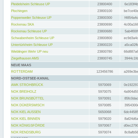
Pleidelsheim Schleuse UP
23800400
6e183f4b
Plochingen
23800100
be7ce40e
Poppenweiler Schleuse UP
23800300
f4854a4c
Rockenau SKA
23800690
4c00a166
Rockenau Schleuse UP
23800680
5ab4f00f
Schwabenheim Schleuse UP
23800800
ec9d3a4d
Untertürkheim Schleuse UP
23800220
a5ca02fb
Wieblingen Wehr UP neu
23800780
66d887a6
Ziegelhausen AMS
23800745
3944c1fd
NEUE MAAS
ROTTERDAM
123456786
a269e3be
NORD-OSTSEE-KANAL
AWK STROHBRÜCK
5970069
0e192297
NOK BREIHOLZ
5970075
4a904d59
NOK BRUNSBÜTTEL
5970091
85fc0dac
NOK DÜKERSWISCH
5970085
3954300d
NOK KIEL AUSSEN
5650068
6dc44585
NOK KIEL BINNEN
5979020
8af24d6a
NOK KÖNIGSFÖRDE
5970067
d0ec2790
NOK RENDSBURG
5970074
8c8afb56