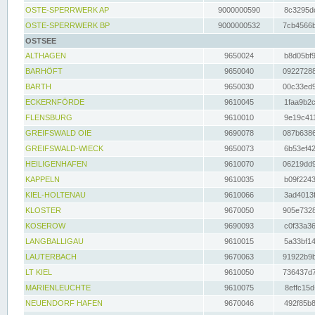
OSTE-SPERRWERK AP
9000000590
8c3295dc
OSTE-SPERRWERK BP
9000000532
7cb4566b
OSTSEE
ALTHAGEN
9650024
b8d05bf9
BARHÖFT
9650040
09227288
BARTH
9650030
00c33ed9
ECKERNFÖRDE
9610045
1faa9b2c
FLENSBURG
9610010
9e19c411
GREIFSWALD OIE
9690078
087b6386
GREIFSWALD-WIECK
9650073
6b53ef42
HEILIGENHAFEN
9610070
06219dd9
KAPPELN
9610035
b09f2243
KIEL-HOLTENAU
9610066
3ad4013f
KLOSTER
9670050
905e7328
KOSEROW
9690093
c0f33a36
LANGBALLIGAU
9610015
5a33bf14
LAUTERBACH
9670063
91922b9b
LT KIEL
9610050
736437d7
MARIENLEUCHTE
9610075
8effc15d
NEUENDORF HAFEN
9670046
492f85b8