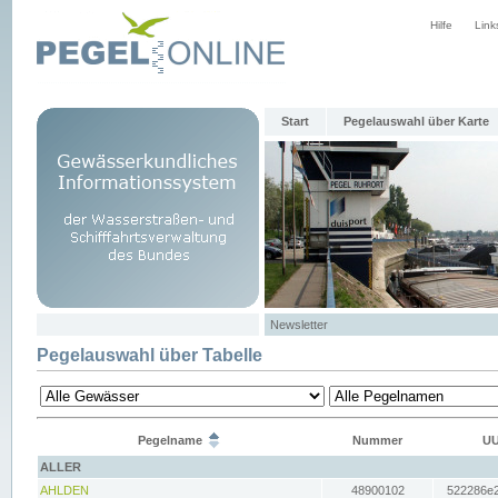
Hilfe
Link
Start
Pegelauswahl über Karte
Newsletter
Pegelauswahl über Tabelle
Pegelname
Nummer
UU
ALLER
AHLDEN
48900102
522286e2