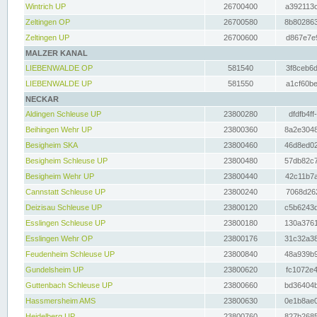
Wintrich UP
26700400
a392113c
Zeltingen OP
26700580
8b802863
Zeltingen UP
26700600
d867e7e9
MALZER KANAL
LIEBENWALDE OP
581540
3f8ceb6d
LIEBENWALDE UP
581550
a1cf60be
NECKAR
Aldingen Schleuse UP
23800280
dfdfb4ff
Beihingen Wehr UP
23800360
8a2e3048
Besigheim SKA
23800460
46d8ed02
Besigheim Schleuse UP
23800480
57db82c7
Besigheim Wehr UP
23800440
42c11b7a
Cannstatt Schleuse UP
23800240
7068d262
Deizisau Schleuse UP
23800120
c5b6243d
Esslingen Schleuse UP
23800180
130a3761
Esslingen Wehr OP
23800176
31c32a38
Feudenheim Schleuse UP
23800840
48a939b9
Gundelsheim UP
23800620
fc1072e4
Guttenbach Schleuse UP
23800660
bd36404b
Hassmersheim AMS
23800630
0e1b8ae0
Heidelberg UP
23800760
827b2685