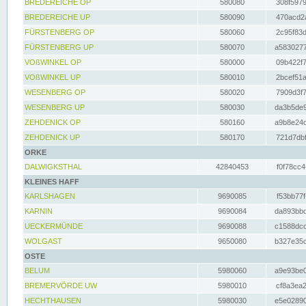
BREDEREICHE OP
580080
308f5979
BREDEREICHE UP
580090
470acd2a
FÜRSTENBERG OP
580060
2c95f83d
FÜRSTENBERG UP
580070
a5830277
VOßWINKEL OP
580000
09b422f7
VOßWINKEL UP
580010
2bcef51a
WESENBERG OP
580020
7909d3f7
WESENBERG UP
580030
da3b5de9
ZEHDENICK OP
580160
a9b8e24c
ZEHDENICK UP
580170
721d7dbf
ORKE
DALWIGKSTHAL
42840453
f0f78cc4
KLEINES HAFF
KARLSHAGEN
9690085
f53bb77f
KARNIN
9690084
da893bbd
UECKERMÜNDE
9690088
c1588dcc
WOLGAST
9650080
b327e35c
OSTE
BELUM
5980060
a9e93be0
BREMERVÖRDE UW
5980010
cf8a3ea2
HECHTHAUSEN
5980030
e5e02890