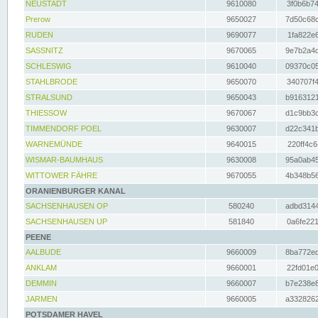
NEUSTADT
9610080
3f0b6b74
Prerow
9650027
7d50c68c
RUDEN
9690077
1fa822e6
SASSNITZ
9670065
9e7b2a4d
SCHLESWIG
9610040
09370c05
STAHLBRODE
9650070
340707f4
STRALSUND
9650043
b9163121
THIESSOW
9670067
d1c9bb3c
TIMMENDORF POEL
9630007
d22c341b
WARNEMÜNDE
9640015
220ff4c6
WISMAR-BAUMHAUS
9630008
95a0ab45
WITTOWER FÄHRE
9670055
4b348b56
ORANIENBURGER KANAL
SACHSENHAUSEN OP
580240
adbd3144
SACHSENHAUSEN UP
581840
0a6fe221
PEENE
AALBUDE
9660009
8ba772ed
ANKLAM
9660001
22fd01e0
DEMMIN
9660007
b7e238e8
JARMEN
9660005
a3328262
POTSDAMER HAVEL