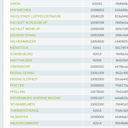
GREIN
420091
f3bf0b0b
HOFKIRCHEN
10088003
616dd98e
INGOLSTADT LUITPOLDSTRASSE
10046105
824a046b
KACHLET SCHLEUSE UP
10090708
0fd56e0a
KACHLET WEHR UP
10090408
560cf185
KELHEIM DONAU
10053009
296fc6d4
KELHEIMWINZER
10054500
c9409937
KIENSTOCK
42011
56178f74
KORNEUBURG
42013
ff44be4a
MAUTHAUSEN
42009
6b002fef
OBERNDORF
10056302
e476bcad
PASSAU DONAU
10091008
9f12c405
PASSAU ILZSTADT
10092000
33ceb441
PFATTER
10068006
f768173a
PFELLING
10078000
7fe63a95
REGENSBURG EISERNE BRÜCKE
10061007
eebd633a
SCHWABELWEIS
10062000
7644f1d7
THEBNERSTRASSL
42015
f7b5c3d3
VILSHOFEN
10089006
e6d68ab7
WILDUNGSMAUER
42014
35846b8b