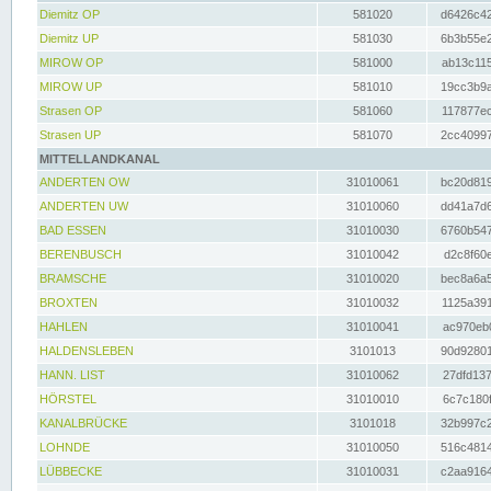
Diemitz OP
581020
d6426c42
Diemitz UP
581030
6b3b55e2
MIROW OP
581000
ab13c115
MIROW UP
581010
19cc3b9a
Strasen OP
581060
117877ec
Strasen UP
581070
2cc40997
MITTELLANDKANAL
ANDERTEN OW
31010061
bc20d819
ANDERTEN UW
31010060
dd41a7d6
BAD ESSEN
31010030
6760b547
BERENBUSCH
31010042
d2c8f60e
BRAMSCHE
31010020
bec8a6a5
BROXTEN
31010032
1125a391
HAHLEN
31010041
ac970eb0
HALDENSLEBEN
3101013
90d92801
HANN. LIST
31010062
27dfd137
HÖRSTEL
31010010
6c7c180f
KANALBRÜCKE
3101018
32b997c2
LOHNDE
31010050
516c4814
LÜBBECKE
31010031
c2aa9164