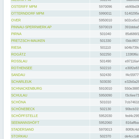
OSTERIFF MPM
5970096
eb90bd3f
OTTERNDORF MPM
5990011
5140295e
OVER
5950010
b02ce5c0
PINNAU-SPERRWERK AP
5970019
391bbba5
PIRNA
501040
85d686f1
PRETZSCH-MAUKEN
501330
f3dc8f07
RIESA
501110
b04b739d
ROGÄTZ
502250
133f0f6c
ROSSLAU
501490
e97116a4
ROTHENSEE
502210
e30f2e83
SANDAU
502430
f4c55f77
SCHARLEUK
503030
e32b0a28
SCHNACKENBURG
5910010
550e3885
SCHULAU
5950090
f3c6ee73
SCHÖNA
501010
7cb7461b
SCHÖNEBECK
502130
90bcb315
SCHÖPFSTELLE
5952030
fed4c295
SEEMANNSHÖFT
5952060
816affba
STADERSAND
5970013
80f0fc4d
STORKAU
502370
de4cc1db