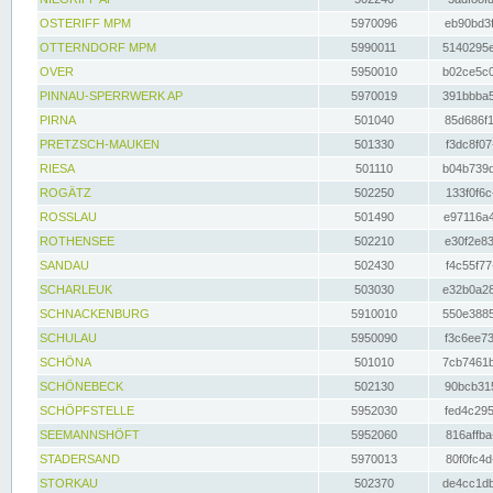
OSTERIFF MPM
5970096
eb90bd3f
OTTERNDORF MPM
5990011
5140295e
OVER
5950010
b02ce5c0
PINNAU-SPERRWERK AP
5970019
391bbba5
PIRNA
501040
85d686f1
PRETZSCH-MAUKEN
501330
f3dc8f07
RIESA
501110
b04b739d
ROGÄTZ
502250
133f0f6c
ROSSLAU
501490
e97116a4
ROTHENSEE
502210
e30f2e83
SANDAU
502430
f4c55f77
SCHARLEUK
503030
e32b0a28
SCHNACKENBURG
5910010
550e3885
SCHULAU
5950090
f3c6ee73
SCHÖNA
501010
7cb7461b
SCHÖNEBECK
502130
90bcb315
SCHÖPFSTELLE
5952030
fed4c295
SEEMANNSHÖFT
5952060
816affba
STADERSAND
5970013
80f0fc4d
STORKAU
502370
de4cc1db