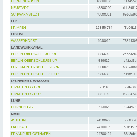
HERRENHAUSEN
48800108
8134af78
NEUSTADT
48800200
dda39817
SCHWARMSTEDT
48800301
8e16bd66
LEK
KRIMPEN
123456784
f5c96f13
LESUM
WASSERHORST
4930010
76844306
LANDWEHRKANAL
BERLIN-OBERSCHLEUSE OP
586600
24ce3282
BERLIN-OBERSCHLEUSE UP
586610
c42ad3df
BERLIN-UNTERSCHLEUSE OP
586620
503ad891
BERLIN-UNTERSCHLEUSE UP
586630
d198c901
LYCHENER GEWÄSSER
HIMMELPFORT OP
581110
bcdfa310
HIMMELPFORT UP
581120
9592d736
LÜHE
HORNEBURG
5960020
3244d787
MAIN
ASTHEIM
24300406
3de69bf8
FAULBACH
24700109
a919f57f
FRANKFURT OSTHAFEN
24700404
66ff3eb4