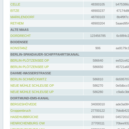
CELLE
48300105
b475386c
EITZE
48900237
47174d8f
MARKLENDORF
48700103
8b4f9f7c
RETHEM
48900204
5aaed954
ALTE MAAS
DORDRECHT
123456785
6c6f84c2
BODENSEE
KONSTANZ
906
aa9179c1
BERLIN-SPANDAUER-SCHIFFFAHRTSKANAL
BERLIN-PLÖTZENSEE OP
586640
ee52ce62
BERLIN-PLÖTZENSEE UP
586650
45721a68
DAHME-WASSERSTRASSE
BERLIN-SCHMÖCKWITZ
586810
6b595707
NEUE MÜHLE SCHLEUSE OP
586270
0e0dbcc9
NEUE MÜHLE SCHLEUSE UP
586280
c9a6c3bf
DORTMUND-EMS-KANAL
BERGESHÖVEDE
34000010
ade3a084
Groppenbruch
27700122
7bbdb421
HASEHUBBRÜCKE
3690010
04572010
HENRICHENBURG OW
27700111
70bee932