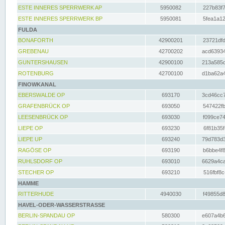
ESTE INNERES SPERRWERK AP
5950082
227b83f7
ESTE INNERES SPERRWERK BP
5950081
5fea1a12
FULDA
BONAFORTH
42900201
23721dfd
GREBENAU
42700202
acd63934
GUNTERSHAUSEN
42900100
213a585d
ROTENBURG
42700100
d1ba62a4
FINOWKANAL
EBERSWALDE OP
693170
3cd46cc7
GRAFENBRÜCK OP
693050
547422fb
LEESENBRÜCK OP
693030
f099ce74
LIEPE OP
693230
6f81b35f
LIEPE UP
693240
79d783d3
RAGÖSE OP
693190
b6bbe4f8
RUHLSDORF OP
693010
6629a4ca
STECHER OP
693210
516fbf8c
HAMME
RITTERHUDE
4940030
f49855d8
HAVEL-ODER-WASSERSTRASSE
BERLIN-SPANDAU OP
580300
e607a4b6