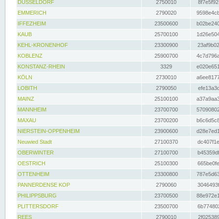
DÜSSELDORF
2750010
8f7e5f92
EMMERICH
2790020
9598e4cb
IFFEZHEIM
23500600
b02be240
KAUB
25700100
1d26e504
KEHL-KRONENHOF
23300900
23af9b02
KOBLENZ
25900700
4c7d796a
KONSTANZ-RHEIN
3329
e020e651
KÖLN
2730010
a6ee8177
LOBITH
2790050
efe13a3d
MAINZ
25100100
a37a9aa3
MANNHEIM
23700700
57090802
MAXAU
23700200
b6c6d5c8
NIERSTEIN-OPPENHEIM
23900600
d28e7ed1
Neuwied Stadt
27100370
dc407f1e
OBERWINTER
27100700
b45359df
OESTRICH
25100300
665be0fe
OTTENHEIM
23300800
787e5d63
PANNERDENSE KOP
2790060
3046493f
PHILIPPSBURG
23700500
88e972e1
PLITTERSDORF
23500700
6b774802
REES
2790010
2f025389