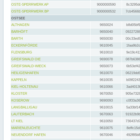
OSTE-SPERRWERK AP
9000000590
8c3295dc
OSTE-SPERRWERK BP
9000000532
7cb4566b
OSTSEE
ALTHAGEN
9650024
b8d05bf9
BARHÖFT
9650040
09227288
BARTH
9650030
00c33ed9
ECKERNFÖRDE
9610045
1faa9b2c
FLENSBURG
9610010
9e19c411
GREIFSWALD OIE
9690078
087b6386
GREIFSWALD-WIECK
9650073
6b53ef42
HEILIGENHAFEN
9610070
06219dd9
KAPPELN
9610035
b09f2243
KIEL-HOLTENAU
9610066
3ad4013f
KLOSTER
9670050
905e7328
KOSEROW
9690093
c0f33a36
LANGBALLIGAU
9610015
5a33bf14
LAUTERBACH
9670063
91922b9b
LT KIEL
9610050
736437d7
MARIENLEUCHTE
9610075
8effc15d
NEUENDORF HAFEN
9670046
492f85b8