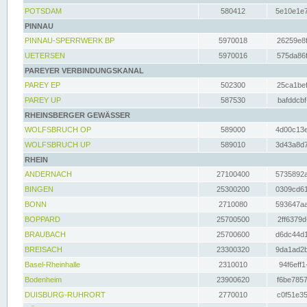
POTSDAM
580412
5e10e1e7
PINNAU
PINNAU-SPERRWERK BP
5970018
26259e8f
UETERSEN
5970016
575da86f
PAREYER VERBINDUNGSKANAL
PAREY EP
502300
25ca1bef
PAREY UP
587530
bafddcbf
RHEINSBERGER GEWÄSSER
WOLFSBRUCH OP
589000
4d00c13e
WOLFSBRUCH UP
589010
3d43a8d7
RHEIN
ANDERNACH
27100400
5735892a
BINGEN
25300200
0309cd61
BONN
2710080
593647aa
BOPPARD
25700500
2ff6379d
BRAUBACH
25700600
d6dc44d1
BREISACH
23300320
9da1ad2b
Basel-Rheinhalle
2310010
94f6eff1
Bodenheim
23900620
f6be7857
DUISBURG-RUHRORT
2770010
c0f51e35