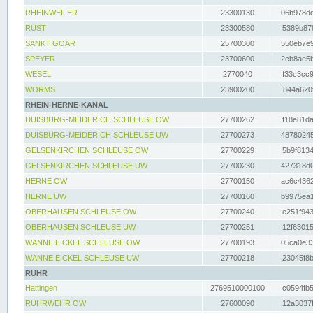
RHEINWEILER
23300130
06b978dd
RUST
23300580
5389b878
SANKT GOAR
25700300
550eb7e9
SPEYER
23700600
2cb8ae5b
WESEL
2770040
f33c3cc9
WORMS
23900200
844a620f
RHEIN-HERNE-KANAL
DUISBURG-MEIDERICH SCHLEUSE OW
27700262
f18e81da
DUISBURG-MEIDERICH SCHLEUSE UW
27700273
48780245
GELSENKIRCHEN SCHLEUSE OW
27700229
5b9f8134
GELSENKIRCHEN SCHLEUSE UW
27700230
427318d0
HERNE OW
27700150
ac6c4362
HERNE UW
27700160
b9975ea1
OBERHAUSEN SCHLEUSE OW
27700240
e251f943
OBERHAUSEN SCHLEUSE UW
27700251
12f63015
WANNE EICKEL SCHLEUSE OW
27700193
05ca0e33
WANNE EICKEL SCHLEUSE UW
27700218
23045f8b
RUHR
Hattingen
2769510000100
c0594fb5
RUHRWEHR OW
27600090
12a3037f