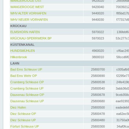
WANGEROOGE OST
9420020
26656fda
WANGEROOGE WEST
9420040
70039212
WHV ALTER VORHAFEN
9440020
f85bd17b
WHV NEUER VORHAFEN
9440030
f77317d9
KRÜCKAU
ELMSHORN HAFEN
5970022
136febf6
KRÜCKAU-SPERRWERK BP
5970023
53c277c3
KÜSTENKANAL
HUNDSMÜHLEN
4960020
cf6ac249
Hilkenbrook
3800010
58ccd6f0
LAHN
Bad Ems Schleuse UP
25800700
c005afb9
Bad Ems Wehr OP
25800690
f2295e77
Cramberg Schleuse OP
25800538
24fe419b
Cramberg Schleuse UP
25800540
3abb36d1
Dausenau Schleuse OP
25800678
9ceb358c
Dausenau Schleuse UP
25800680
eae91991
Diez Hafen
25800500
eadedeb6
Diez Schleuse OP
25800478
ea62ec5f
Diez Schleuse UP
25800480
31750a0f
Fürfurt Schleuse UP
25800300
34af0fca