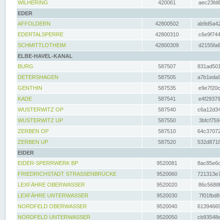
WILHERING
420061
aec23fd6
EDER
AFFOLDERN
42800502
ab9d5a42
EDERTALSPERRE
42800310
c6e9f744
SCHMITTLOTHEIM
42800309
d2155fa6
ELBE-HAVEL-KANAL
BURG
587507
831ad501
DETERSHAGEN
587505
a7b1eda9
GENTHIN
587535
e9e7f20c
KADE
587541
e4f29379
WUSTERWITZ OP
587540
c6a12d34
WUSTERWITZ UP
587550
3bfcf759
ZERBEN OP
587510
64c37072
ZERBEN UP
587520
532d8718
EIDER
EIDER-SPERRWERK BP
9520081
8ac85e6c
FRIEDRICHSTADT STRASSENBRÜCKE
9520060
721313e7
LEXFÄHRE OBERWASSER
9520020
86c5688f
LEXFÄHRE UNTERWASSER
9520030
7f01fbd8
NORDFELD OBERWASSER
9520040
61394669
NORDFELD UNTERWASSER
9520050
cb93548e