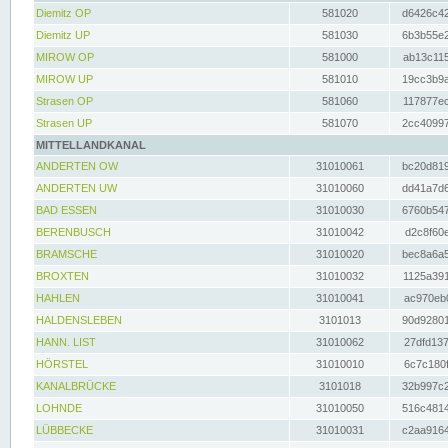
Diemitz OP
581020
d6426c42
Diemitz UP
581030
6b3b55e2
MIROW OP
581000
ab13c115
MIROW UP
581010
19cc3b9a
Strasen OP
581060
117877ec
Strasen UP
581070
2cc40997
MITTELLANDKANAL
ANDERTEN OW
31010061
bc20d819
ANDERTEN UW
31010060
dd41a7d6
BAD ESSEN
31010030
6760b547
BERENBUSCH
31010042
d2c8f60e
BRAMSCHE
31010020
bec8a6a5
BROXTEN
31010032
1125a391
HAHLEN
31010041
ac970eb0
HALDENSLEBEN
3101013
90d92801
HANN. LIST
31010062
27dfd137
HÖRSTEL
31010010
6c7c180f
KANALBRÜCKE
3101018
32b997c2
LOHNDE
31010050
516c4814
LÜBBECKE
31010031
c2aa9164