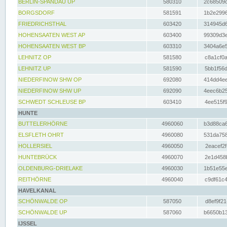
BERLIN-SPANDAU UP
580310
2c68509c
BORGSDORF
581591
1b2e2996
FRIEDRICHSTHAL
603420
314945d6
HOHENSAATEN WEST AP
603400
99309d3e
HOHENSAATEN WEST BP
603310
3404a6e5
LEHNITZ OP
581580
c8a1cf0a
LEHNITZ UP
581590
5bb1f56d
NIEDERFINOW SHW OP
692080
414dd4ee
NIEDERFINOW SHW UP
692090
4eec6b25
SCHWEDT SCHLEUSE BP
603410
4ee515f9
HUNTE
BUTTELERHÖRNE
4960060
b3d88ca6
ELSFLETH OHRT
4960080
531da758
HOLLERSIEL
4960050
2eacef2f
HUNTEBRÜCK
4960070
2e1d458b
OLDENBURG-DRIELAKE
4960030
1b51e55e
REITHÖRNE
4960040
c9df61c4
HAVELKANAL
SCHÖNWALDE OP
587050
d8ef9f21
SCHÖNWALDE UP
587060
b6650b13
IJSSEL