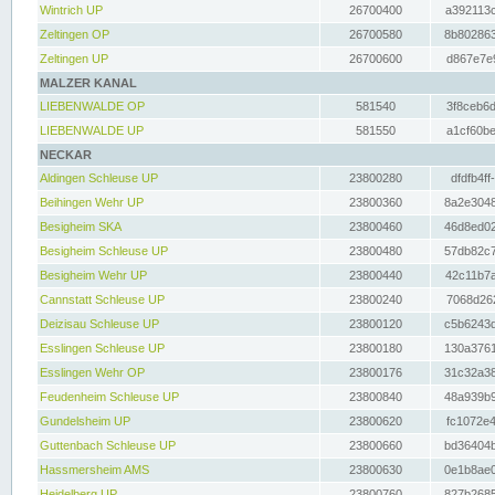
Wintrich UP
26700400
a392113c
Zeltingen OP
26700580
8b802863
Zeltingen UP
26700600
d867e7e9
MALZER KANAL
LIEBENWALDE OP
581540
3f8ceb6d
LIEBENWALDE UP
581550
a1cf60be
NECKAR
Aldingen Schleuse UP
23800280
dfdfb4ff
Beihingen Wehr UP
23800360
8a2e3048
Besigheim SKA
23800460
46d8ed02
Besigheim Schleuse UP
23800480
57db82c7
Besigheim Wehr UP
23800440
42c11b7a
Cannstatt Schleuse UP
23800240
7068d262
Deizisau Schleuse UP
23800120
c5b6243d
Esslingen Schleuse UP
23800180
130a3761
Esslingen Wehr OP
23800176
31c32a38
Feudenheim Schleuse UP
23800840
48a939b9
Gundelsheim UP
23800620
fc1072e4
Guttenbach Schleuse UP
23800660
bd36404b
Hassmersheim AMS
23800630
0e1b8ae0
Heidelberg UP
23800760
827b2685