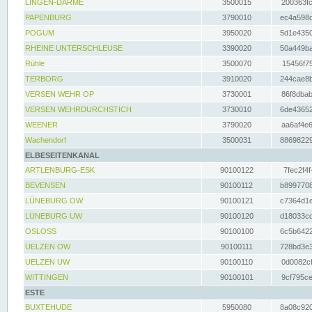
LINGEN-DARME
3500015
200363fc
PAPENBURG
3790010
ec4a598d
POGUM
3950020
5d1e4350
RHEINE UNTERSCHLEUSE
3390020
50a449ba
Rühle
3500070
15456f75
TERBORG
3910020
244cae8b
VERSEN WEHR OP
3730001
86f8dbab
VERSEN WEHRDURCHSTICH
3730010
6de43652
WEENER
3790020
aa6af4e6
Wachendorf
3500031
88698229
ELBESEITENKANAL
ARTLENBURG-ESK
90100122
7fec2f4f
BEVENSEN
90100112
b8997708
LÜNEBURG OW
90100121
c7364d1e
LÜNEBURG UW
90100120
d18033cd
OSLOSS
90100100
6c5b6422
UELZEN OW
90100111
728bd3e3
UELZEN UW
90100110
0d0082cf
WITTINGEN
90100101
9cf795ce
ESTE
BUXTEHUDE
5950080
8a08c920