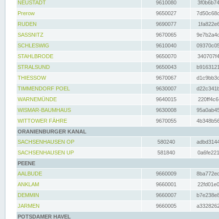
NEUSTADT
9610080
3f0b6b74
Prerow
9650027
7d50c68c
RUDEN
9690077
1fa822e6
SASSNITZ
9670065
9e7b2a4d
SCHLESWIG
9610040
09370c05
STAHLBRODE
9650070
340707f4
STRALSUND
9650043
b9163121
THIESSOW
9670067
d1c9bb3c
TIMMENDORF POEL
9630007
d22c341b
WARNEMÜNDE
9640015
220ff4c6
WISMAR-BAUMHAUS
9630008
95a0ab45
WITTOWER FÄHRE
9670055
4b348b56
ORANIENBURGER KANAL
SACHSENHAUSEN OP
580240
adbd3144
SACHSENHAUSEN UP
581840
0a6fe221
PEENE
AALBUDE
9660009
8ba772ed
ANKLAM
9660001
22fd01e0
DEMMIN
9660007
b7e238e8
JARMEN
9660005
a3328262
POTSDAMER HAVEL