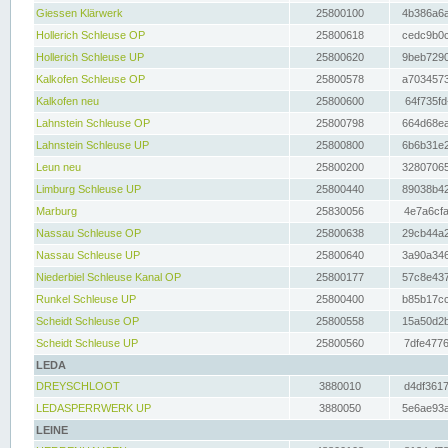
Giessen Klärwerk
25800100
4b386a6a
Hollerich Schleuse OP
25800618
cedc9b0c
Hollerich Schleuse UP
25800620
9beb7290
Kalkofen Schleuse OP
25800578
a7034573
Kalkofen neu
25800600
64f735fd
Lahnstein Schleuse OP
25800798
664d68ea
Lahnstein Schleuse UP
25800800
6b6b31e2
Leun neu
25800200
32807065
Limburg Schleuse UP
25800440
89038b42
Marburg
25830056
4e7a6cfa
Nassau Schleuse OP
25800638
29cb44a2
Nassau Schleuse UP
25800640
3a90a346
Niederbiel Schleuse Kanal OP
25800177
57c8e437
Runkel Schleuse UP
25800400
b85b17cc
Scheidt Schleuse OP
25800558
15a50d2b
Scheidt Schleuse UP
25800560
7dfe4776
LEDA
DREYSCHLOOT
3880010
d4df3617
LEDASPERRWERK UP
3880050
5e6ae93a
LEINE