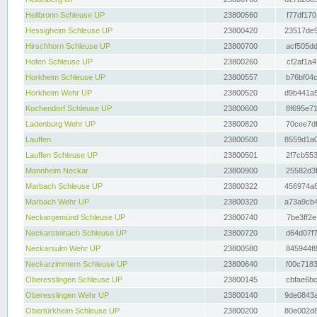
Heilbronn Schleuse UP
23800560
f77df170
Hessigheim Schleuse UP
23800420
23517de9
Hirschhorn Schleuse UP
23800700
acf505dd
Hofen Schleuse UP
23800260
cf2af1a4
Horkheim Schleuse UP
23800557
b76bf04c
Horkheim Wehr UP
23800520
d9b441a5
Kochendorf Schleuse UP
23800600
8f695e71
Ladenburg Wehr UP
23800820
70cee7df
Lauffen
23800500
8559d1a0
Lauffen Schleuse UP
23800501
2f7cb553
Mannheim Neckar
23800900
25582d3f
Marbach Schleuse UP
23800322
456974a8
Marbach Wehr UP
23800320
a73a9cb4
Neckargemünd Schleuse UP
23800740
7be3ff2e
Neckarsteinach Schleuse UP
23800720
d64d07f7
Neckarsulm Wehr UP
23800580
845944f8
Neckarzimmern Schleuse UP
23800640
f00c7183
Oberesslingen Schleuse UP
23800145
cbfae6bc
Oberesslingen Wehr UP
23800140
9de0843a
Obertürkheim Schleuse UP
23800200
80e002d8