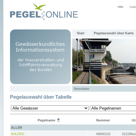
Hilfe
Link
Start
Pegelauswahl über Karte
Newsletter
Pegelauswahl über Tabelle
Pegelname
Nummer
UU
ALLER
AHLDEN
48900102
522286e2