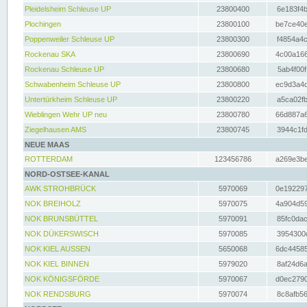
Pleidelsheim Schleuse UP
23800400
6e183f4b
Plochingen
23800100
be7ce40e
Poppenweiler Schleuse UP
23800300
f4854a4c
Rockenau SKA
23800690
4c00a166
Rockenau Schleuse UP
23800680
5ab4f00f
Schwabenheim Schleuse UP
23800800
ec9d3a4d
Untertürkheim Schleuse UP
23800220
a5ca02fb
Wieblingen Wehr UP neu
23800780
66d887a6
Ziegelhausen AMS
23800745
3944c1fd
NEUE MAAS
ROTTERDAM
123456786
a269e3be
NORD-OSTSEE-KANAL
AWK STROHBRÜCK
5970069
0e192297
NOK BREIHOLZ
5970075
4a904d59
NOK BRUNSBÜTTEL
5970091
85fc0dac
NOK DÜKERSWISCH
5970085
3954300d
NOK KIEL AUSSEN
5650068
6dc44585
NOK KIEL BINNEN
5979020
8af24d6a
NOK KÖNIGSFÖRDE
5970067
d0ec2790
NOK RENDSBURG
5970074
8c8afb56