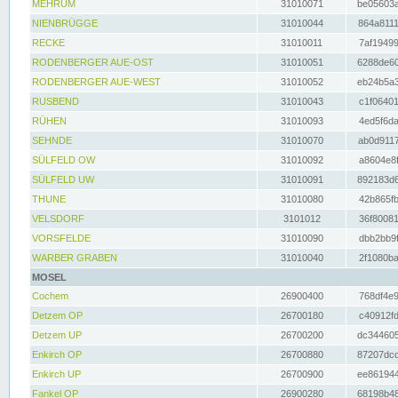
MEHRUM
31010071
be05603a
NIENBRÜGGE
31010044
864a8111
RECKE
31010011
7af19499
RODENBERGER AUE-OST
31010051
6288de60
RODENBERGER AUE-WEST
31010052
eb24b5a3
RUSBEND
31010043
c1f06401
RÜHEN
31010093
4ed5f6da
SEHNDE
31010070
ab0d9117
SÜLFELD OW
31010092
a8604e8f
SÜLFELD UW
31010091
892183d6
THUNE
31010080
42b865fb
VELSDORF
3101012
36f80081
VORSFELDE
31010090
dbb2bb9f
WARBER GRABEN
31010040
2f1080ba
MOSEL
Cochem
26900400
768df4e9
Detzem OP
26700180
c40912fd
Detzem UP
26700200
dc344605
Enkirch OP
26700880
87207dcd
Enkirch UP
26700900
ee861944
Fankel OP
26900280
68198b48