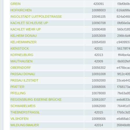
GREIN
420091
f3bf0b0b
HOFKIRCHEN
10088003
616dd98e
INGOLSTADT LUITPOLDSTRASSE
10046105
824a046b
KACHLET SCHLEUSE UP
10090708
0fd56e0a
KACHLET WEHR UP
10090408
560cf185
KELHEIM DONAU
10053009
296fc6d4
KELHEIMWINZER
10054500
c9409937
KIENSTOCK
42011
56178f74
KORNEUBURG
42013
ff44be4a
MAUTHAUSEN
42009
6b002fef
OBERNDORF
10056302
e476bcad
PASSAU DONAU
10091008
9f12c405
PASSAU ILZSTADT
10092000
33ceb441
PFATTER
10068006
f768173a
PFELLING
10078000
7fe63a95
REGENSBURG EISERNE BRÜCKE
10061007
eebd633a
SCHWABELWEIS
10062000
7644f1d7
THEBNERSTRASSL
42015
f7b5c3d3
VILSHOFEN
10089006
e6d68ab7
WILDUNGSMAUER
42014
35846b8b