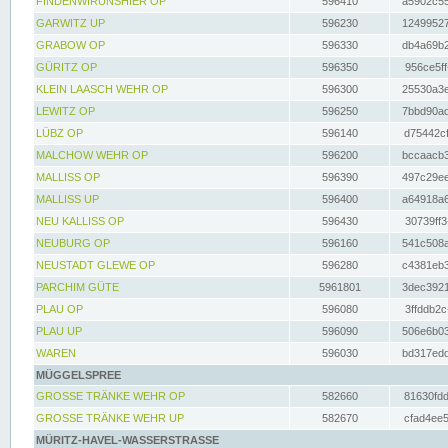
FINDENWIRUNSHIER OP
596410
a5902c55
GARWITZ UP
596230
12499527
GRABOW OP
596330
db4a69b2
GÜRITZ OP
596350
956ce5ff
KLEIN LAASCH WEHR OP
596300
25530a3e
LEWITZ OP
596250
7bbd90ad
LÜBZ OP
596140
d75442cf
MALCHOW WEHR OP
596200
bccaacb3
MALLISS OP
596390
497c29ee
MALLISS UP
596400
a64918a6
NEU KALLISS OP
596430
30739ff3
NEUBURG OP
596160
541c508a
NEUSTADT GLEWE OP
596280
c4381eb3
PARCHIM GÜTE
5961801
3dec3921
PLAU OP
596080
3ffddb2c
PLAU UP
596090
506e6b03
WAREN
596030
bd317edd
MÜGGELSPREE
GROSSE TRÄNKE WEHR OP
582660
81630fdd
GROSSE TRÄNKE WEHR UP
582670
cfad4ee5
MÜRITZ-HAVEL-WASSERSTRASSE