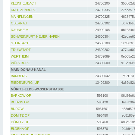
KLEINHEUBACH
24700200
355b02d2
KROTZENBURG
24700335
27eed51b
MAINFLINGEN
24700325
4627475d
OBERNAU
24700302
3c7cfb10
RAUNHEIM
24900108
db1684c1
SCHWEINFURT NEUER HAFEN
24300304
42ecae60
STEINBACH
24500100
1ed983c3
TRUNSTADT
24300202
a77aad00
WERTHEIM
24709089
0e065a22
WÜRZBURG
24300600
915d76e1
MAIN-DONAU-KANAL
BAMBERG
24300042
ff02f181
RIEDENBURG_UP
13409200
4a69e82e
MÜRITZ-ELDE-WASSERSTRASSE
BARKOW OP
596100
06d86c6b
BOBZIN OP
596120
faefa284
BUROW
5961601
a68cf527
DÖMITZ OP
596450
ec8188ee
DÖMITZ UP
596460
ad3a51da
ELDENA OP
596370
0fab94c7