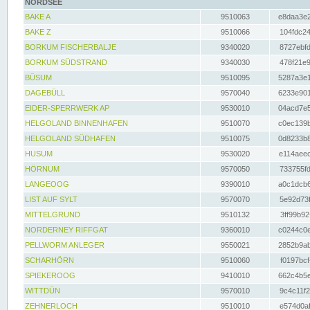
NORDSEE
BAKE A
9510063
e8daa3e2
BAKE Z
9510066
104fdc24
BORKUM FISCHERBALJE
9340020
8727ebfd
BORKUM SÜDSTRAND
9340030
478f21e9
BÜSUM
9510095
5287a3e1
DAGEBÜLL
9570040
6233e901
EIDER-SPERRWERK AP
9530010
04acd7e5
HELGOLAND BINNENHAFEN
9510070
c0ec139b
HELGOLAND SÜDHAFEN
9510075
0d8233b8
HUSUM
9530020
e114aeec
HÖRNUM
9570050
733755fd
LANGEOOG
9390010
a0c1dcb6
LIST AUF SYLT
9570070
5e92d73f
MITTELGRUND
9510132
3ff99b92
NORDERNEY RIFFGAT
9360010
c0244c0e
PELLWORM ANLEGER
9550021
2852b9ab
SCHARHÖRN
9510060
f0197bcf
SPIEKEROOG
9410010
662c4b5e
WITTDÜN
9570010
9c4c11f2
ZEHNERLOCH
9510010
e574d0af