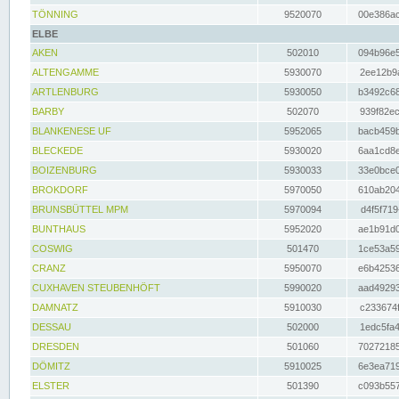
TÖNNING
9520070
00e386ac
ELBE
AKEN
502010
094b96e5
ALTENGAMME
5930070
2ee12b9a
ARTLENBURG
5930050
b3492c68
BARBY
502070
939f82ec
BLANKENESE UF
5952065
bacb459b
BLECKEDE
5930020
6aa1cd8e
BOIZENBURG
5930033
33e0bce0
BROKDORF
5970050
610ab204
BRUNSBÜTTEL MPM
5970094
d4f5f719
BUNTHAUS
5952020
ae1b91d0
COSWIG
501470
1ce53a59
CRANZ
5950070
e6b42536
CUXHAVEN STEUBENHÖFT
5990020
aad49293
DAMNATZ
5910030
c233674f
DESSAU
502000
1edc5fa4
DRESDEN
501060
70272185
DÖMITZ
5910025
6e3ea719
ELSTER
501390
c093b557