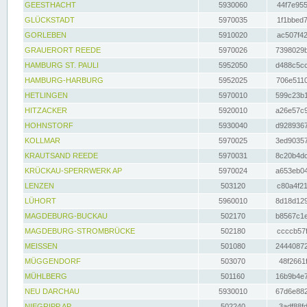
GEESTHACHT
5930060
44f7e955
GLÜCKSTADT
5970035
1f1bbed7
GORLEBEN
5910020
ac507f42
GRAUERORT REEDE
5970026
7398029b
HAMBURG ST. PAULI
5952050
d488c5cc
HAMBURG-HARBURG
5952025
706e5110
HETLINGEN
5970010
599c23b1
HITZACKER
5920010
a26e57c9
HOHNSTORF
5930040
d9289367
KOLLMAR
5970025
3ed90357
KRAUTSAND REEDE
5970031
8c20b4dc
KRÜCKAU-SPERRWERK AP
5970024
a653eb04
LENZEN
503120
c80a4f21
LÜHORT
5960010
8d18d129
MAGDEBURG-BUCKAU
502170
b8567c1e
MAGDEBURG-STROMBRÜCKE
502180
ccccb57f
MEISSEN
501080
24440872
MÜGGENDORF
503070
48f2661f
MÜHLBERG
501160
16b9b4e7
NEU DARCHAU
5930010
67d6e882
NIEGRIPP AP
502240
3adf88fd