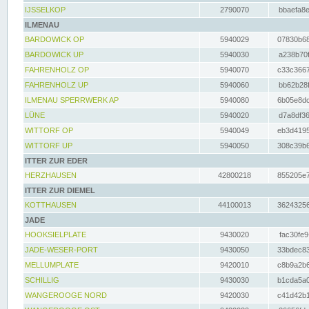
IJSSELKOP
2790070
bbaefa8e
ILMENAU
BARDOWICK OP
5940029
07830b68
BARDOWICK UP
5940030
a238b70f
FAHRENHOLZ OP
5940070
c33c3667
FAHRENHOLZ UP
5940060
bb62b28f
ILMENAU SPERRWERK AP
5940080
6b05e8dc
LÜNE
5940020
d7a8df36
WITTORF OP
5940049
eb3d4195
WITTORF UP
5940050
308c39b6
ITTER ZUR EDER
HERZHAUSEN
42800218
855205e7
ITTER ZUR DIEMEL
KOTTHAUSEN
44100013
36243256
JADE
HOOKSIELPLATE
9430020
fac30fe9
JADE-WESER-PORT
9430050
33bdec83
MELLUMPLATE
9420010
c8b9a2b6
SCHILLIG
9430030
b1cda5a0
WANGEROOGE NORD
9420030
c41d42b1