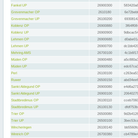
Fankel UP
26900300
583420a8
Grevenmacher OP
2610180
6e72bebf
Grevenmacher UP
26100200
69308142
Koblenz OP
26900880
3f64ff08
Koblenz UP
26900900
9dbcac54
Lehmen OP
26900680
d0abe01a
Lehmen UP
26900700
dc1bb420
Mehring AMS
26700100
4c1b6f17
Müden OP
26900480
a5c880a3
Müden UP
26900500
edc67ca3
Perl
26100100
c263ea53
Ruwer
26500150
abd34ee6
Sankt Aldegund OP
26900080
e4d6a271
Sankt Aldegund UP
26900100
20640279
Stadtbredimus OP
26100110
cceb7060
Stadtbredimus UP
26100130
dfdf753b
Trier OP
26500080
9d2b4126
Trier UP
26500100
3bec53ca
Wincheringen
26100140
bb5560fc
Wintrich OP
26700380
cb4789e4