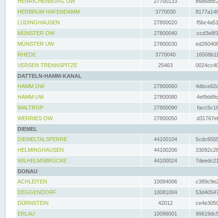
HENRICHENBURG UW
27700133
e6b68bc2
HERBRUM HAFENDAMM
3770030
8177a148
LÜDINGHAUSEN
27800020
f5bc4a51
MÜNSTER OW
27800040
ccd3e8f1
MÜNSTER UW
27800030
ed260406
RHEDE
3770040
16508b11
VERSEN TRENNSPITZE
25463
0024cc40
DATTELN-HAMM-KANAL
HAMM OW
27800060
4dbce62d
HAMM UW
27800080
4ef9dd9c
WALTROP
27800090
facc5c16
WERRIES OW
27800050
d31767ef
DIEMEL
DIEMELTALSPERRE
44100104
5cdc6555
HELMINGHAUSEN
44100206
33092c28
WILHELMSBRÜCKE
44100024
7deedc21
DONAU
ACHLEITEN
10094006
c389c9e2
DEGGENDORF
10081004
53d40547
DÜRNSTEIN
42012
ce4e3050
ERLAU
10096001
99619dc5