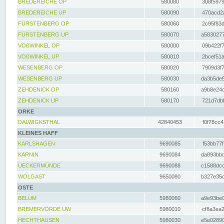
BREDEREICHE OP
580080
308f5979
BREDEREICHE UP
580090
470acd2a
FÜRSTENBERG OP
580060
2c95f83d
FÜRSTENBERG UP
580070
a5830277
VOßWINKEL OP
580000
09b422f7
VOßWINKEL UP
580010
2bcef51a
WESENBERG OP
580020
7909d3f7
WESENBERG UP
580030
da3b5de9
ZEHDENICK OP
580160
a9b8e24c
ZEHDENICK UP
580170
721d7dbf
ORKE
DALWIGKSTHAL
42840453
f0f78cc4
KLEINES HAFF
KARLSHAGEN
9690085
f53bb77f
KARNIN
9690084
da893bbd
UECKERMÜNDE
9690088
c1588dcc
WOLGAST
9650080
b327e35c
OSTE
BELUM
5980060
a9e93be0
BREMERVÖRDE UW
5980010
cf8a3ea2
HECHTHAUSEN
5980030
e5e02890