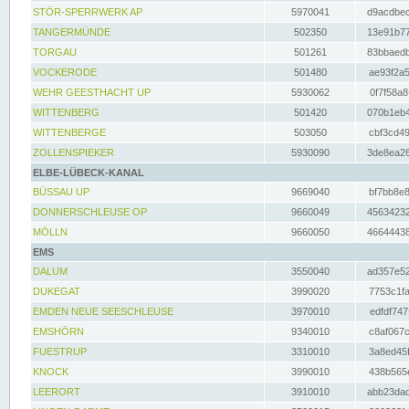
STÖR-SPERRWERK AP
5970041
d9acdbec
TANGERMÜNDE
502350
13e91b77
TORGAU
501261
83bbaedb
VOCKERODE
501480
ae93f2a5
WEHR GEESTHACHT UP
5930062
0f7f58a8
WITTENBERG
501420
070b1eb4
WITTENBERGE
503050
cbf3cd49
ZOLLENSPIEKER
5930090
3de8ea26
ELBE-LÜBECK-KANAL
BÜSSAU UP
9669040
bf7bb8e8
DONNERSCHLEUSE OP
9660049
45634232
MÖLLN
9660050
46644438
EMS
DALUM
3550040
ad357e52
DUKEGAT
3990020
7753c1fa
EMDEN NEUE SEESCHLEUSE
3970010
edfdf747
EMSHÖRN
9340010
c8af067c
FUESTRUP
3310010
3a8ed45f
KNOCK
3990010
438b565e
LEERORT
3910010
abb23dad