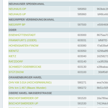
NEUHAUSER SPEISEKANAL
NEUHAUS OP
585850
963bdc26
NEUHAUS UP
585860
bf48cefd
NIEGRIPPER VERBINDUNGSKANAL
NIEGRIPP BP
587500
e506460f
ODER
EISENHÜTTENSTADT
603000
8675aa70
FRANKFURT1 (ODER)
603031
bffdf7f2
HOHENSAATEN-FINOW
603080
f7a639a4
KIENITZ
603050
6298a8f9
KIETZ
603040
16258271
RATZDORF
603140
ca3f535b
SCHWEDT-ODERBRÜCKE
603130
e28babaa
STÜTZKOW
603100
30bff0df
ORANIENBURGER HAVEL
OHV KM 3.014 (HOCHSPANNUNG)
580271
eea7e3dc
OHv km 1.467 (Blaues Wunder)
580272
8b51c505
OBERE HAVEL-WASSERSTRASSE
BISCHOFSWERDER OP
581520
16a780aa
BISCHOFSWERDER UP
581530
74134dc6