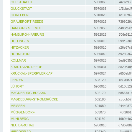
GEESTHACHT
5930060
44f7e955
GLÜCKSTADT
5970035
1f1bbed7
GORLEBEN
5910020
ac507f42
GRAUERORT REEDE
5970026
7398029b
HAMBURG ST. PAULI
5952050
d488c5cc
HAMBURG-HARBURG
5952025
706e5110
HETLINGEN
5970010
599c23b1
HITZACKER
5920010
a26e57c9
HOHNSTORF
5930040
d9289367
KOLLMAR
5970025
3ed90357
KRAUTSAND REEDE
5970031
8c20b4dc
KRÜCKAU-SPERRWERK AP
5970024
a653eb04
LENZEN
503120
c80a4f21
LÜHORT
5960010
8d18d129
MAGDEBURG-BUCKAU
502170
b8567c1e
MAGDEBURG-STROMBRÜCKE
502180
ccccb57f
MEISSEN
501080
24440872
MÜGGENDORF
503070
48f2661f
MÜHLBERG
501160
16b9b4e7
NEU DARCHAU
5930010
67d6e882
NIEGRIPP AP
502240
3adf88fd