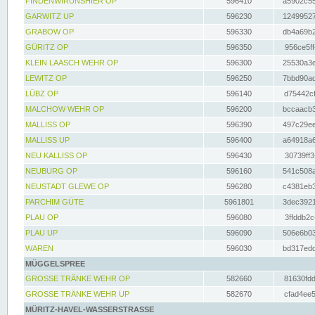
FINDENWIRUNSHIER OP
596410
a5902c55
GARWITZ UP
596230
12499527
GRABOW OP
596330
db4a69b2
GÜRITZ OP
596350
956ce5ff
KLEIN LAASCH WEHR OP
596300
25530a3e
LEWITZ OP
596250
7bbd90ad
LÜBZ OP
596140
d75442cf
MALCHOW WEHR OP
596200
bccaacb3
MALLISS OP
596390
497c29ee
MALLISS UP
596400
a64918a6
NEU KALLISS OP
596430
30739ff3
NEUBURG OP
596160
541c508a
NEUSTADT GLEWE OP
596280
c4381eb3
PARCHIM GÜTE
5961801
3dec3921
PLAU OP
596080
3ffddb2c
PLAU UP
596090
506e6b03
WAREN
596030
bd317edd
MÜGGELSPREE
GROSSE TRÄNKE WEHR OP
582660
81630fdd
GROSSE TRÄNKE WEHR UP
582670
cfad4ee5
MÜRITZ-HAVEL-WASSERSTRASSE