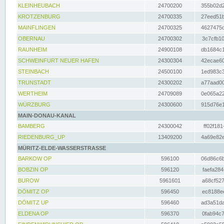
KLEINHEUBACH
24700200
355b02d2
KROTZENBURG
24700335
27eed51b
MAINFLINGEN
24700325
4627475d
OBERNAU
24700302
3c7cfb10
RAUNHEIM
24900108
db1684c1
SCHWEINFURT NEUER HAFEN
24300304
42ecae60
STEINBACH
24500100
1ed983c3
TRUNSTADT
24300202
a77aad00
WERTHEIM
24709089
0e065a22
WÜRZBURG
24300600
915d76e1
MAIN-DONAU-KANAL
BAMBERG
24300042
ff02f181
RIEDENBURG_UP
13409200
4a69e82e
MÜRITZ-ELDE-WASSERSTRASSE
BARKOW OP
596100
06d86c6b
BOBZIN OP
596120
faefa284
BUROW
5961601
a68cf527
DÖMITZ OP
596450
ec8188ee
DÖMITZ UP
596460
ad3a51da
ELDENA OP
596370
0fab94c7