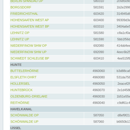
BERLIN-SPANDAU UP
580310
2c68509c
BORGSDORF
581591
1b2e2996
FRIEDRICHSTHAL
603420
314945d6
HOHENSAATEN WEST AP
603400
99309d3e
HOHENSAATEN WEST BP
603310
3404a6e5
LEHNITZ OP
581580
c8a1cf0a
LEHNITZ UP
581590
5bb1f56d
NIEDERFINOW SHW OP
692080
414dd4ee
NIEDERFINOW SHW UP
692090
4eec6b25
SCHWEDT SCHLEUSE BP
603410
4ee515f9
HUNTE
BUTTELERHÖRNE
4960060
b3d88ca6
ELSFLETH OHRT
4960080
531da758
HOLLERSIEL
4960050
2eacef2f
HUNTEBRÜCK
4960070
2e1d458b
OLDENBURG-DRIELAKE
4960030
1b51e55e
REITHÖRNE
4960040
c9df61c4
HAVELKANAL
SCHÖNWALDE OP
587050
d8ef9f21
SCHÖNWALDE UP
587060
b6650b13
IJSSEL