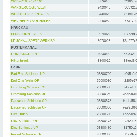
WANGEROOGE OST
9420020
26656fda
WANGEROOGE WEST
9420040
70039212
WHV ALTER VORHAFEN
9440020
f85bd17b
WHV NEUER VORHAFEN
9440030
f77317d9
KRÜCKAU
ELMSHORN HAFEN
5970022
136febf6
KRÜCKAU-SPERRWERK BP
5970023
53c277c3
KÜSTENKANAL
HUNDSMÜHLEN
4960020
cf6ac249
Hilkenbrook
3800010
58ccd6f0
LAHN
Bad Ems Schleuse UP
25800700
c005afb9
Bad Ems Wehr OP
25800690
f2295e77
Cramberg Schleuse OP
25800538
24fe419b
Cramberg Schleuse UP
25800540
3abb36d1
Dausenau Schleuse OP
25800678
9ceb358c
Dausenau Schleuse UP
25800680
eae91991
Diez Hafen
25800500
eadedeb6
Diez Schleuse OP
25800478
ea62ec5f
Diez Schleuse UP
25800480
31750a0f
Fürfurt Schleuse UP
25800300
34af0fca