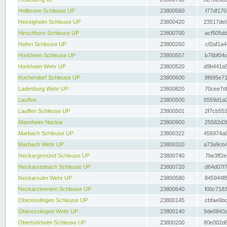
Heilbronn Schleuse UP
23800560
f77df170
Hessigheim Schleuse UP
23800420
23517de9
Hirschhorn Schleuse UP
23800700
acf505dd
Hofen Schleuse UP
23800260
cf2af1a4
Horkheim Schleuse UP
23800557
b76bf04c
Horkheim Wehr UP
23800520
d9b441a5
Kochendorf Schleuse UP
23800600
8f695e71
Ladenburg Wehr UP
23800820
70cee7df
Lauffen
23800500
8559d1a0
Lauffen Schleuse UP
23800501
2f7cb553
Mannheim Neckar
23800900
25582d3f
Marbach Schleuse UP
23800322
456974a8
Marbach Wehr UP
23800320
a73a9cb4
Neckargemünd Schleuse UP
23800740
7be3ff2e
Neckarsteinach Schleuse UP
23800720
d64d07f7
Neckarsulm Wehr UP
23800580
845944f8
Neckarzimmern Schleuse UP
23800640
f00c7183
Oberesslingen Schleuse UP
23800145
cbfae6bc
Oberesslingen Wehr UP
23800140
9de0843a
Obertürkheim Schleuse UP
23800200
80e002d8