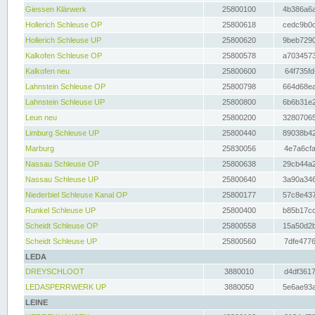
Giessen Klärwerk
25800100
4b386a6a
Hollerich Schleuse OP
25800618
cedc9b0c
Hollerich Schleuse UP
25800620
9beb7290
Kalkofen Schleuse OP
25800578
a7034573
Kalkofen neu
25800600
64f735fd
Lahnstein Schleuse OP
25800798
664d68ea
Lahnstein Schleuse UP
25800800
6b6b31e2
Leun neu
25800200
32807065
Limburg Schleuse UP
25800440
89038b42
Marburg
25830056
4e7a6cfa
Nassau Schleuse OP
25800638
29cb44a2
Nassau Schleuse UP
25800640
3a90a346
Niederbiel Schleuse Kanal OP
25800177
57c8e437
Runkel Schleuse UP
25800400
b85b17cc
Scheidt Schleuse OP
25800558
15a50d2b
Scheidt Schleuse UP
25800560
7dfe4776
LEDA
DREYSCHLOOT
3880010
d4df3617
LEDASPERRWERK UP
3880050
5e6ae93a
LEINE