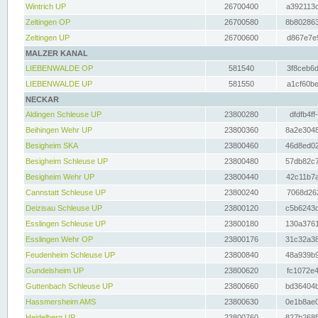
Wintrich UP
26700400
a392113c
Zeltingen OP
26700580
8b802863
Zeltingen UP
26700600
d867e7e9
MALZER KANAL
LIEBENWALDE OP
581540
3f8ceb6d
LIEBENWALDE UP
581550
a1cf60be
NECKAR
Aldingen Schleuse UP
23800280
dfdfb4ff
Beihingen Wehr UP
23800360
8a2e3048
Besigheim SKA
23800460
46d8ed02
Besigheim Schleuse UP
23800480
57db82c7
Besigheim Wehr UP
23800440
42c11b7a
Cannstatt Schleuse UP
23800240
7068d262
Deizisau Schleuse UP
23800120
c5b6243d
Esslingen Schleuse UP
23800180
130a3761
Esslingen Wehr OP
23800176
31c32a38
Feudenheim Schleuse UP
23800840
48a939b9
Gundelsheim UP
23800620
fc1072e4
Guttenbach Schleuse UP
23800660
bd36404b
Hassmersheim AMS
23800630
0e1b8ae0
Heidelberg UP
23800760
827b2685