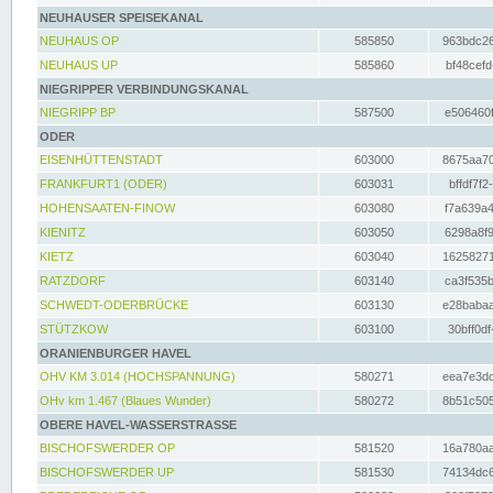
NEUHAUSER SPEISEKANAL
NEUHAUS OP
585850
963bdc26
NEUHAUS UP
585860
bf48cefd
NIEGRIPPER VERBINDUNGSKANAL
NIEGRIPP BP
587500
e506460f
ODER
EISENHÜTTENSTADT
603000
8675aa70
FRANKFURT1 (ODER)
603031
bffdf7f2
HOHENSAATEN-FINOW
603080
f7a639a4
KIENITZ
603050
6298a8f9
KIETZ
603040
16258271
RATZDORF
603140
ca3f535b
SCHWEDT-ODERBRÜCKE
603130
e28babaa
STÜTZKOW
603100
30bff0df
ORANIENBURGER HAVEL
OHV KM 3.014 (HOCHSPANNUNG)
580271
eea7e3dc
OHv km 1.467 (Blaues Wunder)
580272
8b51c505
OBERE HAVEL-WASSERSTRASSE
BISCHOFSWERDER OP
581520
16a780aa
BISCHOFSWERDER UP
581530
74134dc6