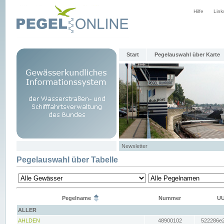
Hilfe
Link
Start
Pegelauswahl über Karte
Newsletter
Pegelauswahl über Tabelle
Pegelname
Nummer
UU
ALLER
AHLDEN
48900102
522286e2