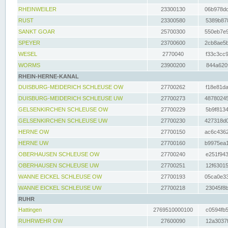
RHEINWEILER
23300130
06b978dd
RUST
23300580
5389b878
SANKT GOAR
25700300
550eb7e9
SPEYER
23700600
2cb8ae5b
WESEL
2770040
f33c3cc9
WORMS
23900200
844a620f
RHEIN-HERNE-KANAL
DUISBURG-MEIDERICH SCHLEUSE OW
27700262
f18e81da
DUISBURG-MEIDERICH SCHLEUSE UW
27700273
48780245
GELSENKIRCHEN SCHLEUSE OW
27700229
5b9f8134
GELSENKIRCHEN SCHLEUSE UW
27700230
427318d0
HERNE OW
27700150
ac6c4362
HERNE UW
27700160
b9975ea1
OBERHAUSEN SCHLEUSE OW
27700240
e251f943
OBERHAUSEN SCHLEUSE UW
27700251
12f63015
WANNE EICKEL SCHLEUSE OW
27700193
05ca0e33
WANNE EICKEL SCHLEUSE UW
27700218
23045f8b
RUHR
Hattingen
2769510000100
c0594fb5
RUHRWEHR OW
27600090
12a3037f