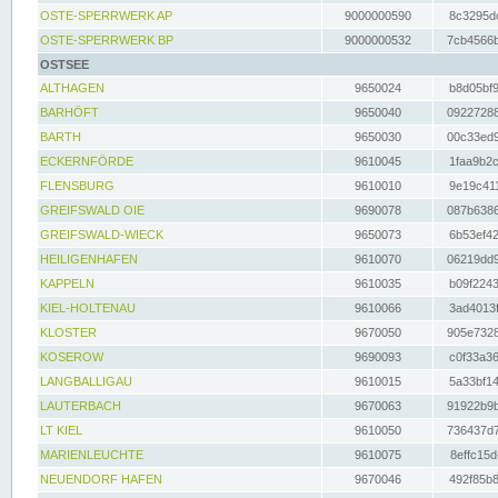
OSTE-SPERRWERK AP
9000000590
8c3295dc
OSTE-SPERRWERK BP
9000000532
7cb4566b
OSTSEE
ALTHAGEN
9650024
b8d05bf9
BARHÖFT
9650040
09227288
BARTH
9650030
00c33ed9
ECKERNFÖRDE
9610045
1faa9b2c
FLENSBURG
9610010
9e19c411
GREIFSWALD OIE
9690078
087b6386
GREIFSWALD-WIECK
9650073
6b53ef42
HEILIGENHAFEN
9610070
06219dd9
KAPPELN
9610035
b09f2243
KIEL-HOLTENAU
9610066
3ad4013f
KLOSTER
9670050
905e7328
KOSEROW
9690093
c0f33a36
LANGBALLIGAU
9610015
5a33bf14
LAUTERBACH
9670063
91922b9b
LT KIEL
9610050
736437d7
MARIENLEUCHTE
9610075
8effc15d
NEUENDORF HAFEN
9670046
492f85b8