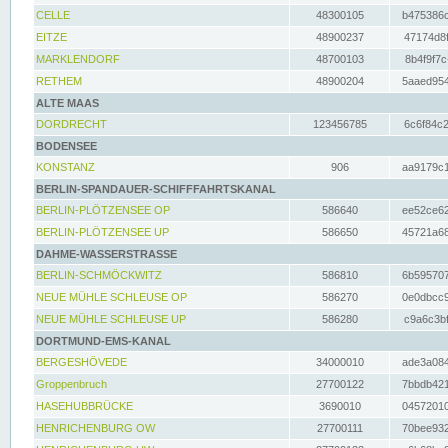
CELLE
48300105
b475386c
EITZE
48900237
47174d8f
MARKLENDORF
48700103
8b4f9f7c
RETHEM
48900204
5aaed954
ALTE MAAS
DORDRECHT
123456785
6c6f84c2
BODENSEE
KONSTANZ
906
aa9179c1
BERLIN-SPANDAUER-SCHIFFFAHRTSKANAL
BERLIN-PLÖTZENSEE OP
586640
ee52ce62
BERLIN-PLÖTZENSEE UP
586650
45721a68
DAHME-WASSERSTRASSE
BERLIN-SCHMÖCKWITZ
586810
6b595707
NEUE MÜHLE SCHLEUSE OP
586270
0e0dbcc9
NEUE MÜHLE SCHLEUSE UP
586280
c9a6c3bf
DORTMUND-EMS-KANAL
BERGESHÖVEDE
34000010
ade3a084
Groppenbruch
27700122
7bbdb421
HASEHUBBRÜCKE
3690010
04572010
HENRICHENBURG OW
27700111
70bee932