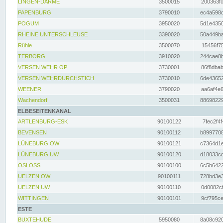
LINGEN-DARME
3500015
200363fc
PAPENBURG
3790010
ec4a598d
POGUM
3950020
5d1e4350
RHEINE UNTERSCHLEUSE
3390020
50a449ba
Rühle
3500070
15456f75
TERBORG
3910020
244cae8b
VERSEN WEHR OP
3730001
86f8dbab
VERSEN WEHRDURCHSTICH
3730010
6de43652
WEENER
3790020
aa6af4e6
Wachendorf
3500031
88698229
ELBESEITENKANAL
ARTLENBURG-ESK
90100122
7fec2f4f
BEVENSEN
90100112
b8997708
LÜNEBURG OW
90100121
c7364d1e
LÜNEBURG UW
90100120
d18033cd
OSLOSS
90100100
6c5b6422
UELZEN OW
90100111
728bd3e3
UELZEN UW
90100110
0d0082cf
WITTINGEN
90100101
9cf795ce
ESTE
BUXTEHUDE
5950080
8a08c920