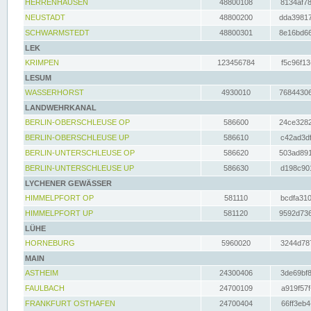
HERRENHAUSEN
48800108
8134af78
NEUSTADT
48800200
dda39817
SCHWARMSTEDT
48800301
8e16bd66
LEK
KRIMPEN
123456784
f5c96f13
LESUM
WASSERHORST
4930010
76844306
LANDWEHRKANAL
BERLIN-OBERSCHLEUSE OP
586600
24ce3282
BERLIN-OBERSCHLEUSE UP
586610
c42ad3df
BERLIN-UNTERSCHLEUSE OP
586620
503ad891
BERLIN-UNTERSCHLEUSE UP
586630
d198c901
LYCHENER GEWÄSSER
HIMMELPFORT OP
581110
bcdfa310
HIMMELPFORT UP
581120
9592d736
LÜHE
HORNEBURG
5960020
3244d787
MAIN
ASTHEIM
24300406
3de69bf8
FAULBACH
24700109
a919f57f
FRANKFURT OSTHAFEN
24700404
66ff3eb4