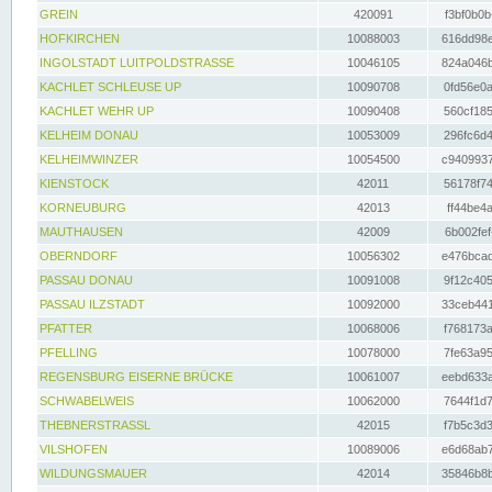
GREIN
420091
f3bf0b0b
HOFKIRCHEN
10088003
616dd98e
INGOLSTADT LUITPOLDSTRASSE
10046105
824a046b
KACHLET SCHLEUSE UP
10090708
0fd56e0a
KACHLET WEHR UP
10090408
560cf185
KELHEIM DONAU
10053009
296fc6d4
KELHEIMWINZER
10054500
c9409937
KIENSTOCK
42011
56178f74
KORNEUBURG
42013
ff44be4a
MAUTHAUSEN
42009
6b002fef
OBERNDORF
10056302
e476bcad
PASSAU DONAU
10091008
9f12c405
PASSAU ILZSTADT
10092000
33ceb441
PFATTER
10068006
f768173a
PFELLING
10078000
7fe63a95
REGENSBURG EISERNE BRÜCKE
10061007
eebd633a
SCHWABELWEIS
10062000
7644f1d7
THEBNERSTRASSL
42015
f7b5c3d3
VILSHOFEN
10089006
e6d68ab7
WILDUNGSMAUER
42014
35846b8b