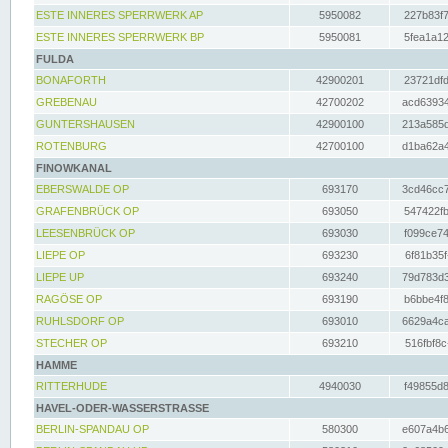
ESTE INNERES SPERRWERK AP
5950082
227b83f7
ESTE INNERES SPERRWERK BP
5950081
5fea1a12
FULDA
BONAFORTH
42900201
23721dfd
GREBENAU
42700202
acd63934
GUNTERSHAUSEN
42900100
213a585d
ROTENBURG
42700100
d1ba62a4
FINOWKANAL
EBERSWALDE OP
693170
3cd46cc7
GRAFENBRÜCK OP
693050
547422fb
LEESENBRÜCK OP
693030
f099ce74
LIEPE OP
693230
6f81b35f
LIEPE UP
693240
79d783d3
RAGÖSE OP
693190
b6bbe4f8
RUHLSDORF OP
693010
6629a4ca
STECHER OP
693210
516fbf8c
HAMME
RITTERHUDE
4940030
f49855d8
HAVEL-ODER-WASSERSTRASSE
BERLIN-SPANDAU OP
580300
e607a4b6