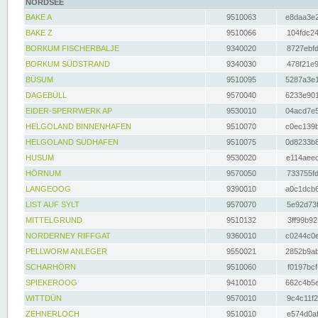
NORDSEE
BAKE A
9510063
e8daa3e2
BAKE Z
9510066
104fdc24
BORKUM FISCHERBALJE
9340020
8727ebfd
BORKUM SÜDSTRAND
9340030
478f21e9
BÜSUM
9510095
5287a3e1
DAGEBÜLL
9570040
6233e901
EIDER-SPERRWERK AP
9530010
04acd7e5
HELGOLAND BINNENHAFEN
9510070
c0ec139b
HELGOLAND SÜDHAFEN
9510075
0d8233b8
HUSUM
9530020
e114aeec
HÖRNUM
9570050
733755fd
LANGEOOG
9390010
a0c1dcb6
LIST AUF SYLT
9570070
5e92d73f
MITTELGRUND
9510132
3ff99b92
NORDERNEY RIFFGAT
9360010
c0244c0e
PELLWORM ANLEGER
9550021
2852b9ab
SCHARHÖRN
9510060
f0197bcf
SPIEKEROOG
9410010
662c4b5e
WITTDÜN
9570010
9c4c11f2
ZEHNERLOCH
9510010
e574d0af