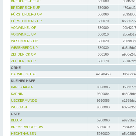
BREDEREICHE OP
580080
308f5979
BREDEREICHE UP
580090
470acd2a
FÜRSTENBERG OP
580060
2c95f83d
FÜRSTENBERG UP
580070
a5830277
VOßWINKEL OP
580000
09b422f7
VOßWINKEL UP
580010
2bcef51a
WESENBERG OP
580020
7909d3f7
WESENBERG UP
580030
da3b5de9
ZEHDENICK OP
580160
a9b8e24c
ZEHDENICK UP
580170
721d7dbf
ORKE
DALWIGKSTHAL
42840453
f0f78cc4
KLEINES HAFF
KARLSHAGEN
9690085
f53bb77f
KARNIN
9690084
da893bbd
UECKERMÜNDE
9690088
c1588dcc
WOLGAST
9650080
b327e35c
OSTE
BELUM
5980060
a9e93be0
BREMERVÖRDE UW
5980010
cf8a3ea2
HECHTHAUSEN
5980030
e5e02890