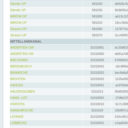
Diemitz OP
581020
d6426c42
Diemitz UP
581030
6b3b55e2
MIROW OP
581000
ab13c115
MIROW UP
581010
19cc3b9a
Strasen OP
581060
117877ec
Strasen UP
581070
2cc40997
MITTELLANDKANAL
ANDERTEN OW
31010061
bc20d819
ANDERTEN UW
31010060
dd41a7d6
BAD ESSEN
31010030
6760b547
BERENBUSCH
31010042
d2c8f60e
BRAMSCHE
31010020
bec8a6a5
BROXTEN
31010032
1125a391
HAHLEN
31010041
ac970eb0
HALDENSLEBEN
3101013
90d92801
HANN. LIST
31010062
27dfd137
HÖRSTEL
31010010
6c7c180f
KANALBRÜCKE
3101018
32b997c2
LOHNDE
31010050
516c4814
LÜBBECKE
31010031
c2aa9164