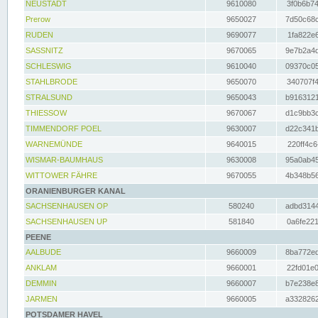
NEUSTADT
9610080
3f0b6b74
Prerow
9650027
7d50c68c
RUDEN
9690077
1fa822e6
SASSNITZ
9670065
9e7b2a4d
SCHLESWIG
9610040
09370c05
STAHLBRODE
9650070
340707f4
STRALSUND
9650043
b9163121
THIESSOW
9670067
d1c9bb3c
TIMMENDORF POEL
9630007
d22c341b
WARNEMÜNDE
9640015
220ff4c6
WISMAR-BAUMHAUS
9630008
95a0ab45
WITTOWER FÄHRE
9670055
4b348b56
ORANIENBURGER KANAL
SACHSENHAUSEN OP
580240
adbd3144
SACHSENHAUSEN UP
581840
0a6fe221
PEENE
AALBUDE
9660009
8ba772ed
ANKLAM
9660001
22fd01e0
DEMMIN
9660007
b7e238e8
JARMEN
9660005
a3328262
POTSDAMER HAVEL