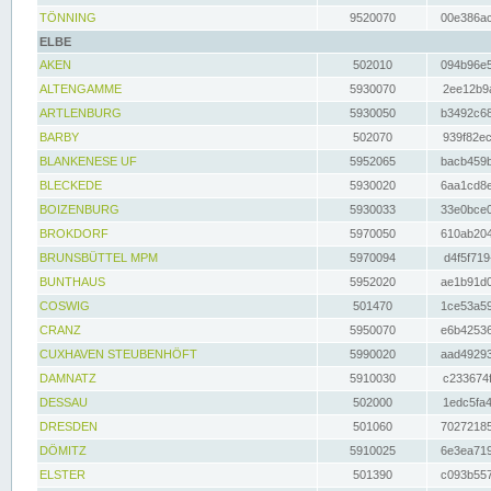
TÖNNING
9520070
00e386ac
ELBE
AKEN
502010
094b96e5
ALTENGAMME
5930070
2ee12b9a
ARTLENBURG
5930050
b3492c68
BARBY
502070
939f82ec
BLANKENESE UF
5952065
bacb459b
BLECKEDE
5930020
6aa1cd8e
BOIZENBURG
5930033
33e0bce0
BROKDORF
5970050
610ab204
BRUNSBÜTTEL MPM
5970094
d4f5f719
BUNTHAUS
5952020
ae1b91d0
COSWIG
501470
1ce53a59
CRANZ
5950070
e6b42536
CUXHAVEN STEUBENHÖFT
5990020
aad49293
DAMNATZ
5910030
c233674f
DESSAU
502000
1edc5fa4
DRESDEN
501060
70272185
DÖMITZ
5910025
6e3ea719
ELSTER
501390
c093b557