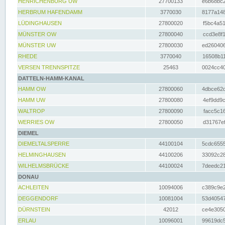
HENRICHENBURG UW
27700133
e6b68bc2
HERBRUM HAFENDAMM
3770030
8177a148
LÜDINGHAUSEN
27800020
f5bc4a51
MÜNSTER OW
27800040
ccd3e8f1
MÜNSTER UW
27800030
ed260406
RHEDE
3770040
16508b11
VERSEN TRENNSPITZE
25463
0024cc40
DATTELN-HAMM-KANAL
HAMM OW
27800060
4dbce62d
HAMM UW
27800080
4ef9dd9c
WALTROP
27800090
facc5c16
WERRIES OW
27800050
d31767ef
DIEMEL
DIEMELTALSPERRE
44100104
5cdc6555
HELMINGHAUSEN
44100206
33092c28
WILHELMSBRÜCKE
44100024
7deedc21
DONAU
ACHLEITEN
10094006
c389c9e2
DEGGENDORF
10081004
53d40547
DÜRNSTEIN
42012
ce4e3050
ERLAU
10096001
99619dc5