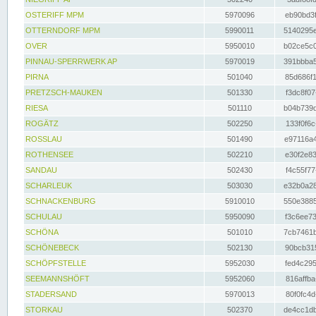
OSTERIFF MPM
5970096
eb90bd3f
OTTERNDORF MPM
5990011
5140295e
OVER
5950010
b02ce5c0
PINNAU-SPERRWERK AP
5970019
391bbba5
PIRNA
501040
85d686f1
PRETZSCH-MAUKEN
501330
f3dc8f07
RIESA
501110
b04b739d
ROGÄTZ
502250
133f0f6c
ROSSLAU
501490
e97116a4
ROTHENSEE
502210
e30f2e83
SANDAU
502430
f4c55f77
SCHARLEUK
503030
e32b0a28
SCHNACKENBURG
5910010
550e3885
SCHULAU
5950090
f3c6ee73
SCHÖNA
501010
7cb7461b
SCHÖNEBECK
502130
90bcb315
SCHÖPFSTELLE
5952030
fed4c295
SEEMANNSHÖFT
5952060
816affba
STADERSAND
5970013
80f0fc4d
STORKAU
502370
de4cc1db