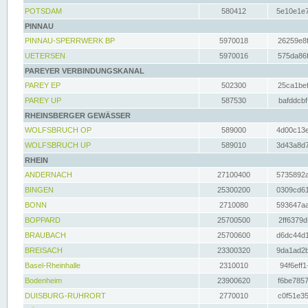
POTSDAM
580412
5e10e1e7
PINNAU
PINNAU-SPERRWERK BP
5970018
26259e8f
UETERSEN
5970016
575da86f
PAREYER VERBINDUNGSKANAL
PAREY EP
502300
25ca1bef
PAREY UP
587530
bafddcbf
RHEINSBERGER GEWÄSSER
WOLFSBRUCH OP
589000
4d00c13e
WOLFSBRUCH UP
589010
3d43a8d7
RHEIN
ANDERNACH
27100400
5735892a
BINGEN
25300200
0309cd61
BONN
2710080
593647aa
BOPPARD
25700500
2ff6379d
BRAUBACH
25700600
d6dc44d1
BREISACH
23300320
9da1ad2b
Basel-Rheinhalle
2310010
94f6eff1
Bodenheim
23900620
f6be7857
DUISBURG-RUHRORT
2770010
c0f51e35