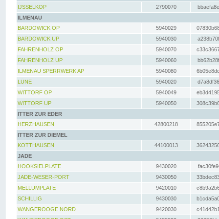
IJSSELKOP
2790070
bbaefa8e
ILMENAU
BARDOWICK OP
5940029
07830b68
BARDOWICK UP
5940030
a238b70f
FAHRENHOLZ OP
5940070
c33c3667
FAHRENHOLZ UP
5940060
bb62b28f
ILMENAU SPERRWERK AP
5940080
6b05e8dc
LÜNE
5940020
d7a8df36
WITTORF OP
5940049
eb3d4195
WITTORF UP
5940050
308c39b6
ITTER ZUR EDER
HERZHAUSEN
42800218
855205e7
ITTER ZUR DIEMEL
KOTTHAUSEN
44100013
36243256
JADE
HOOKSIELPLATE
9430020
fac30fe9
JADE-WESER-PORT
9430050
33bdec83
MELLUMPLATE
9420010
c8b9a2b6
SCHILLIG
9430030
b1cda5a0
WANGEROOGE NORD
9420030
c41d42b1