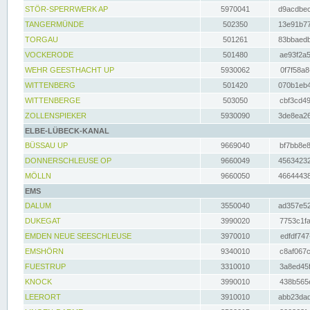
STÖR-SPERRWERK AP
5970041
d9acdbec
TANGERMÜNDE
502350
13e91b77
TORGAU
501261
83bbaedb
VOCKERODE
501480
ae93f2a5
WEHR GEESTHACHT UP
5930062
0f7f58a8
WITTENBERG
501420
070b1eb4
WITTENBERGE
503050
cbf3cd49
ZOLLENSPIEKER
5930090
3de8ea26
ELBE-LÜBECK-KANAL
BÜSSAU UP
9669040
bf7bb8e8
DONNERSCHLEUSE OP
9660049
45634232
MÖLLN
9660050
46644438
EMS
DALUM
3550040
ad357e52
DUKEGAT
3990020
7753c1fa
EMDEN NEUE SEESCHLEUSE
3970010
edfdf747
EMSHÖRN
9340010
c8af067c
FUESTRUP
3310010
3a8ed45f
KNOCK
3990010
438b565e
LEERORT
3910010
abb23dad