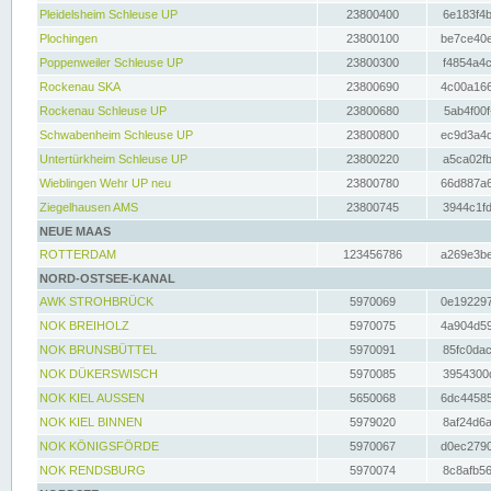
Pleidelsheim Schleuse UP
23800400
6e183f4b
Plochingen
23800100
be7ce40e
Poppenweiler Schleuse UP
23800300
f4854a4c
Rockenau SKA
23800690
4c00a166
Rockenau Schleuse UP
23800680
5ab4f00f
Schwabenheim Schleuse UP
23800800
ec9d3a4d
Untertürkheim Schleuse UP
23800220
a5ca02fb
Wieblingen Wehr UP neu
23800780
66d887a6
Ziegelhausen AMS
23800745
3944c1fd
NEUE MAAS
ROTTERDAM
123456786
a269e3be
NORD-OSTSEE-KANAL
AWK STROHBRÜCK
5970069
0e192297
NOK BREIHOLZ
5970075
4a904d59
NOK BRUNSBÜTTEL
5970091
85fc0dac
NOK DÜKERSWISCH
5970085
3954300d
NOK KIEL AUSSEN
5650068
6dc44585
NOK KIEL BINNEN
5979020
8af24d6a
NOK KÖNIGSFÖRDE
5970067
d0ec2790
NOK RENDSBURG
5970074
8c8afb56