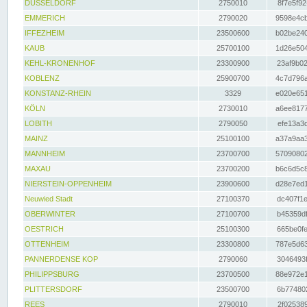
DÜSSELDORF
2750010
8f7e5f92
EMMERICH
2790020
9598e4cb
IFFEZHEIM
23500600
b02be240
KAUB
25700100
1d26e504
KEHL-KRONENHOF
23300900
23af9b02
KOBLENZ
25900700
4c7d796a
KONSTANZ-RHEIN
3329
e020e651
KÖLN
2730010
a6ee8177
LOBITH
2790050
efe13a3d
MAINZ
25100100
a37a9aa3
MANNHEIM
23700700
57090802
MAXAU
23700200
b6c6d5c8
NIERSTEIN-OPPENHEIM
23900600
d28e7ed1
Neuwied Stadt
27100370
dc407f1e
OBERWINTER
27100700
b45359df
OESTRICH
25100300
665be0fe
OTTENHEIM
23300800
787e5d63
PANNERDENSE KOP
2790060
3046493f
PHILIPPSBURG
23700500
88e972e1
PLITTERSDORF
23500700
6b774802
REES
2790010
2f025389