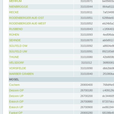
MEHRUM
31010071
be05603a
NIENBRÜGGE
31010044
864a8111
RECKE
31010011
7af19499
RODENBERGER AUE-OST
31010051
6288de60
RODENBERGER AUE-WEST
31010052
eb24b5a3
RUSBEND
31010043
c1f06401
RÜHEN
31010093
4ed5f6da
SEHNDE
31010070
ab0d9117
SÜLFELD OW
31010092
a8604e8f
SÜLFELD UW
31010091
892183d6
THUNE
31010080
42b865fb
VELSDORF
3101012
36f80081
VORSFELDE
31010090
dbb2bb9f
WARBER GRABEN
31010040
2f1080ba
MOSEL
Cochem
26900400
768df4e9
Detzem OP
26700180
c40912fd
Detzem UP
26700200
dc344605
Enkirch OP
26700880
87207dcd
Enkirch UP
26700900
ee861944
Fankel OP
26900280
68198b48