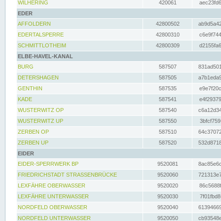
WILHERING
420061
aec23fd6
EDER
AFFOLDERN
42800502
ab9d5a42
EDERTALSPERRE
42800310
c6e9f744
SCHMITTLOTHEIM
42800309
d2155fa6
ELBE-HAVEL-KANAL
BURG
587507
831ad501
DETERSHAGEN
587505
a7b1eda9
GENTHIN
587535
e9e7f20c
KADE
587541
e4f29379
WUSTERWITZ OP
587540
c6a12d34
WUSTERWITZ UP
587550
3bfcf759
ZERBEN OP
587510
64c37072
ZERBEN UP
587520
532d8718
EIDER
EIDER-SPERRWERK BP
9520081
8ac85e6c
FRIEDRICHSTADT STRASSENBRÜCKE
9520060
721313e7
LEXFÄHRE OBERWASSER
9520020
86c5688f
LEXFÄHRE UNTERWASSER
9520030
7f01fbd8
NORDFELD OBERWASSER
9520040
61394669
NORDFELD UNTERWASSER
9520050
cb93548e