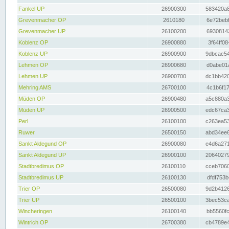
Fankel UP
26900300
583420a8
Grevenmacher OP
2610180
6e72bebf
Grevenmacher UP
26100200
69308142
Koblenz OP
26900880
3f64ff08
Koblenz UP
26900900
9dbcac54
Lehmen OP
26900680
d0abe01a
Lehmen UP
26900700
dc1bb420
Mehring AMS
26700100
4c1b6f17
Müden OP
26900480
a5c880a3
Müden UP
26900500
edc67ca3
Perl
26100100
c263ea53
Ruwer
26500150
abd34ee6
Sankt Aldegund OP
26900080
e4d6a271
Sankt Aldegund UP
26900100
20640279
Stadtbredimus OP
26100110
cceb7060
Stadtbredimus UP
26100130
dfdf753b
Trier OP
26500080
9d2b4126
Trier UP
26500100
3bec53ca
Wincheringen
26100140
bb5560fc
Wintrich OP
26700380
cb4789e4