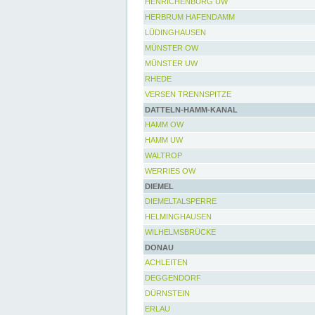
HENRICHENBURG UW
HERBRUM HAFENDAMM
LÜDINGHAUSEN
MÜNSTER OW
MÜNSTER UW
RHEDE
VERSEN TRENNSPITZE
DATTELN-HAMM-KANAL
HAMM OW
HAMM UW
WALTROP
WERRIES OW
DIEMEL
DIEMELTALSPERRE
HELMINGHAUSEN
WILHELMSBRÜCKE
DONAU
ACHLEITEN
DEGGENDORF
DÜRNSTEIN
ERLAU