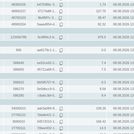
48300105
b475386c-3...
1.74
08.08.2026 13
48900237
47174d8f-1...
107.75
08.08.2026 13
48700103
8b4f9f7c-3...
38.47
08.08.2026 13
48900204
5aaed954-d...
82.32
08.08.2026 13
123456785
6c6f84c2-b...
975.0
08.08.2026 12
906
aa9179c1-1...
0.0
08.08.2026 13
586640
ee52ce62-2...
7.4
08.08.2026 13
586650
45721a68-5...
7.5
08.08.2026 13
586810
6b595707-8...
0.3
08.08.2026 13
586270
0e0dbcc9-0...
9.56
08.08.2026 13
586280
c9a6c3bf-0...
9.4
08.08.2026 13
34000010
ade3a084-8...
108.26
08.08.2026 12
27700122
7bbdb421-2...
08.08.2026 12
3690010
04572010-1...
166.42
08.08.2026 13
27700111
70bee932-1...
14.3
08.08.2026 12