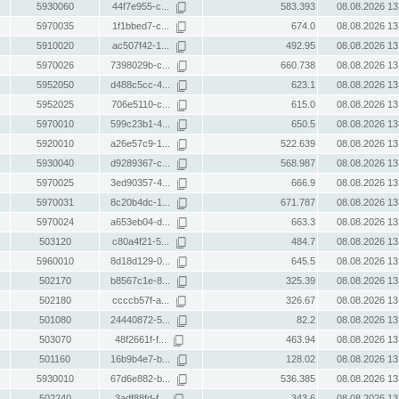
5930060
44f7e955-c...
583.393
08.08.2026 13
5970035
1f1bbed7-c...
674.0
08.08.2026 13
5910020
ac507f42-1...
492.95
08.08.2026 13
5970026
7398029b-c...
660.738
08.08.2026 13
5952050
d488c5cc-4...
623.1
08.08.2026 13
5952025
706e5110-c...
615.0
08.08.2026 13
5970010
599c23b1-4...
650.5
08.08.2026 13
5920010
a26e57c9-1...
522.639
08.08.2026 13
5930040
d9289367-c...
568.987
08.08.2026 13
5970025
3ed90357-4...
666.9
08.08.2026 13
5970031
8c20b4dc-1...
671.787
08.08.2026 13
5970024
a653eb04-d...
663.3
08.08.2026 13
503120
c80a4f21-5...
484.7
08.08.2026 13
5960010
8d18d129-0...
645.5
08.08.2026 13
502170
b8567c1e-8...
325.39
08.08.2026 13
502180
ccccb57f-a...
326.67
08.08.2026 13
501080
24440872-5...
82.2
08.08.2026 13
503070
48f2661f-f...
463.94
08.08.2026 13
501160
16b9b4e7-b...
128.02
08.08.2026 13
5930010
67d6e882-b...
536.385
08.08.2026 13
502240
3adf88fd-f...
343.6
08.08.2026 13