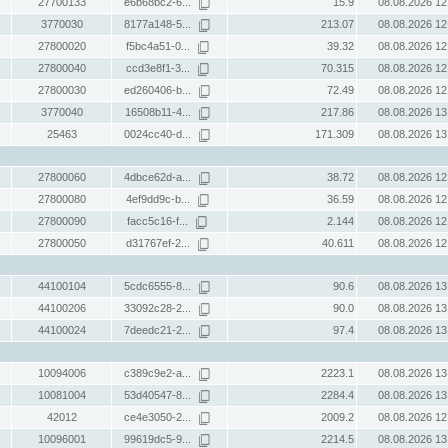
27700133
e6b68bc2-6...
15.9
08.08.2026 12
3770030
8177a148-5...
213.07
08.08.2026 12
27800020
f5bc4a51-0...
39.32
08.08.2026 12
27800040
ccd3e8f1-3...
70.315
08.08.2026 12
27800030
ed260406-b...
72.49
08.08.2026 12
3770040
16508b11-4...
217.86
08.08.2026 13
25463
0024cc40-d...
171.309
08.08.2026 13
27800060
4dbce62d-a...
38.72
08.08.2026 12
27800080
4ef9dd9c-b...
36.59
08.08.2026 12
27800090
facc5c16-f...
2.144
08.08.2026 12
27800050
d31767ef-2...
40.611
08.08.2026 12
44100104
5cdc6555-8...
90.6
08.08.2026 13
44100206
33092c28-2...
90.0
08.08.2026 13
44100024
7deedc21-2...
97.4
08.08.2026 13
10094006
c389c9e2-a...
2223.1
08.08.2026 13
10081004
53d40547-8...
2284.4
08.08.2026 13
42012
ce4e3050-2...
2009.2
08.08.2026 12
10096001
99619dc5-9...
2214.5
08.08.2026 13