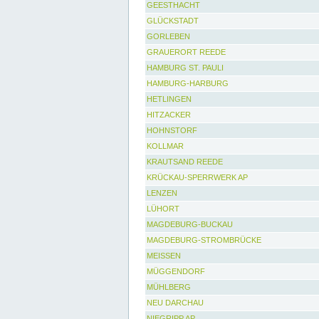
GEESTHACHT
GLÜCKSTADT
GORLEBEN
GRAUERORT REEDE
HAMBURG ST. PAULI
HAMBURG-HARBURG
HETLINGEN
HITZACKER
HOHNSTORF
KOLLMAR
KRAUTSAND REEDE
KRÜCKAU-SPERRWERK AP
LENZEN
LÜHORT
MAGDEBURG-BUCKAU
MAGDEBURG-STROMBRÜCKE
MEISSEN
MÜGGENDORF
MÜHLBERG
NEU DARCHAU
NIEGRIPP AP