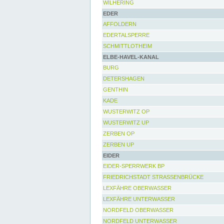
WILHERING
EDER
AFFOLDERN
EDERTALSPERRE
SCHMITTLOTHEIM
ELBE-HAVEL-KANAL
BURG
DETERSHAGEN
GENTHIN
KADE
WUSTERWITZ OP
WUSTERWITZ UP
ZERBEN OP
ZERBEN UP
EIDER
EIDER-SPERRWERK BP
FRIEDRICHSTADT STRASSENBRÜCKE
LEXFÄHRE OBERWASSER
LEXFÄHRE UNTERWASSER
NORDFELD OBERWASSER
NORDFELD UNTERWASSER