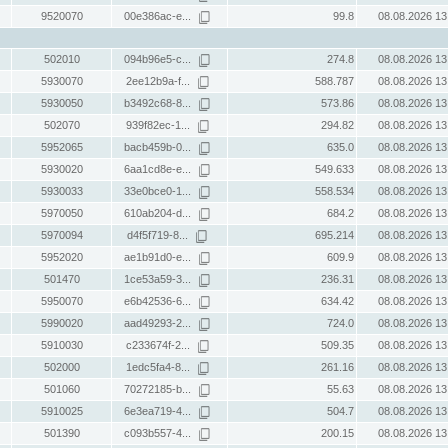
9520070
00e386ac-e...
99.8
08.08.2026 13
502010
094b96e5-c...
274.8
08.08.2026 13
5930070
2ee12b9a-f...
588.787
08.08.2026 13
5930050
b3492c68-8...
573.86
08.08.2026 13
502070
939f82ec-1...
294.82
08.08.2026 13
5952065
bacb459b-0...
635.0
08.08.2026 13
5930020
6aa1cd8e-e...
549.633
08.08.2026 13
5930033
33e0bce0-1...
558.534
08.08.2026 13
5970050
610ab204-d...
684.2
08.08.2026 13
5970094
d4f5f719-8...
695.214
08.08.2026 13
5952020
ae1b91d0-e...
609.9
08.08.2026 13
501470
1ce53a59-3...
236.31
08.08.2026 13
5950070
e6b42536-6...
634.42
08.08.2026 13
5990020
aad49293-2...
724.0
08.08.2026 13
5910030
c233674f-2...
509.35
08.08.2026 13
502000
1edc5fa4-8...
261.16
08.08.2026 13
501060
70272185-b...
55.63
08.08.2026 13
5910025
6e3ea719-4...
504.7
08.08.2026 13
501390
c093b557-4...
200.15
08.08.2026 13