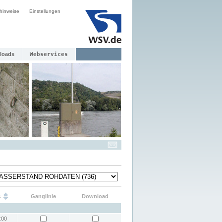
hinweise
Einstellungen
loads
Webservices
s
Ganglinie
Download
:00