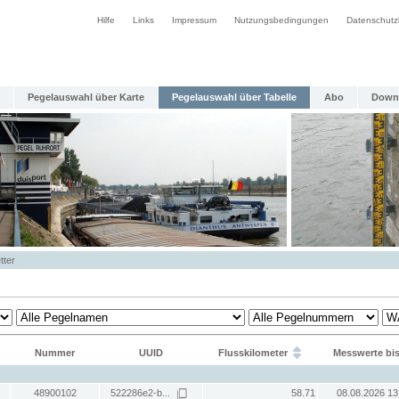
Hilfe
Links
Impressum
Nutzungsbedingungen
Datenschutz
Pegelauswahl über Karte
Pegelauswahl über Tabelle
Abo
Down
tter
Nummer
UUID
Flusskilometer
Messwerte bi
48900102
522286e2-b...
58.71
08.08.2026 13