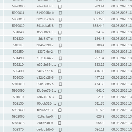
5970096
eb90bd3f-5...
703.44
08.08.2026 13
5990011
5140295e-b...
714.02
08.08.2026 13
5950010
b02ce5c0-6...
605.273
08.08.2026 13
5970019
391bbba5-8...
658.444
08.08.2026 13
501040
85d686f1-5...
34.67
08.08.2026 13
501330
f3dc8f07-c...
184.45
08.08.2026 13
501110
b04b739d-7...
108.4
08.08.2026 13
502250
133f0f6c-2...
350.64
08.08.2026 13
501490
e97116a4-7...
257.84
08.08.2026 13
502210
e30f2e83-b...
333.12
08.08.2026 13
502430
f4c55f77-a...
416.06
08.08.2026 13
503030
e32b0a28-8...
447.22
08.08.2026 13
5910010
550e3885-a...
474.56
08.08.2026 13
5950090
f3c6ee73-5...
641.0
08.08.2026 13
501010
7cb7461b-3...
2.05
08.08.2026 13
502130
90bcb315-f...
311.76
08.08.2026 13
5952030
fed4c295-7...
615.3
08.08.2026 13
5952060
816affba-0...
628.9
08.08.2026 13
5970013
80f0fc4d-9...
654.9
08.08.2026 13
502370
de4cc1db-5...
396.11
08.08.2026 13