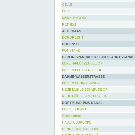
CELLE
EITZE
MARKLENDORF
RETHEM
ALTE MAAS
DORDRECHT
BODENSEE
KONSTANZ
BERLIN-SPANDAUER-SCHIFFFAHRTSKANAL
BERLIN-PLÖTZENSEE OP
BERLIN-PLÖTZENSEE UP
DAHME-WASSERSTRASSE
BERLIN-SCHMÖCKWITZ
NEUE MÜHLE SCHLEUSE OP
NEUE MÜHLE SCHLEUSE UP
DORTMUND-EMS-KANAL
BERGESHÖVEDE
Groppenbruch
HASEHUBBRÜCKE
HENRICHENBURG OW