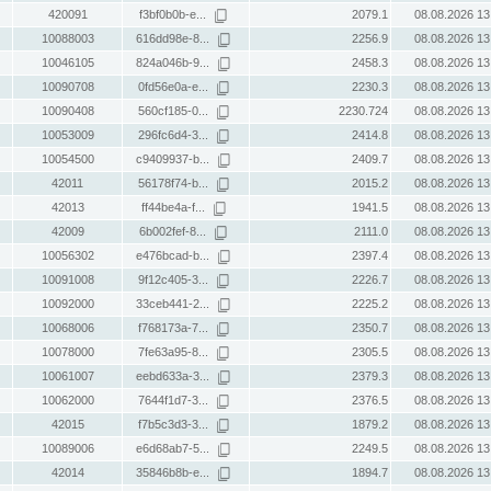
420091
f3bf0b0b-e...
2079.1
08.08.2026 13
10088003
616dd98e-8...
2256.9
08.08.2026 13
10046105
824a046b-9...
2458.3
08.08.2026 13
10090708
0fd56e0a-e...
2230.3
08.08.2026 13
10090408
560cf185-0...
2230.724
08.08.2026 13
10053009
296fc6d4-3...
2414.8
08.08.2026 13
10054500
c9409937-b...
2409.7
08.08.2026 13
42011
56178f74-b...
2015.2
08.08.2026 13
42013
ff44be4a-f...
1941.5
08.08.2026 13
42009
6b002fef-8...
2111.0
08.08.2026 13
10056302
e476bcad-b...
2397.4
08.08.2026 13
10091008
9f12c405-3...
2226.7
08.08.2026 13
10092000
33ceb441-2...
2225.2
08.08.2026 13
10068006
f768173a-7...
2350.7
08.08.2026 13
10078000
7fe63a95-8...
2305.5
08.08.2026 13
10061007
eebd633a-3...
2379.3
08.08.2026 13
10062000
7644f1d7-3...
2376.5
08.08.2026 13
42015
f7b5c3d3-3...
1879.2
08.08.2026 13
10089006
e6d68ab7-5...
2249.5
08.08.2026 13
42014
35846b8b-e...
1894.7
08.08.2026 13