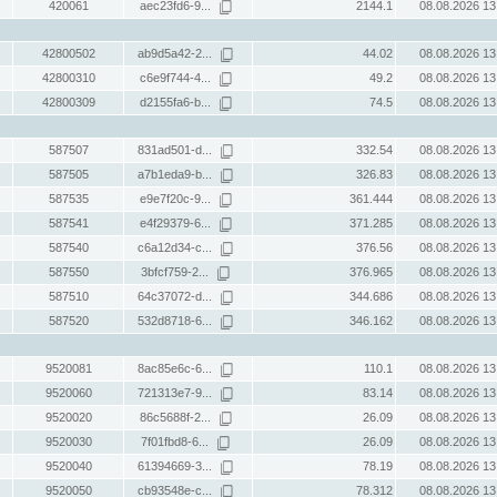
420061
aec23fd6-9...
2144.1
08.08.2026 13
42800502
ab9d5a42-2...
44.02
08.08.2026 13
42800310
c6e9f744-4...
49.2
08.08.2026 13
42800309
d2155fa6-b...
74.5
08.08.2026 13
587507
831ad501-d...
332.54
08.08.2026 13
587505
a7b1eda9-b...
326.83
08.08.2026 13
587535
e9e7f20c-9...
361.444
08.08.2026 13
587541
e4f29379-6...
371.285
08.08.2026 13
587540
c6a12d34-c...
376.56
08.08.2026 13
587550
3bfcf759-2...
376.965
08.08.2026 13
587510
64c37072-d...
344.686
08.08.2026 13
587520
532d8718-6...
346.162
08.08.2026 13
9520081
8ac85e6c-6...
110.1
08.08.2026 13
9520060
721313e7-9...
83.14
08.08.2026 13
9520020
86c5688f-2...
26.09
08.08.2026 13
9520030
7f01fbd8-6...
26.09
08.08.2026 13
9520040
61394669-3...
78.19
08.08.2026 13
9520050
cb93548e-c...
78.312
08.08.2026 13