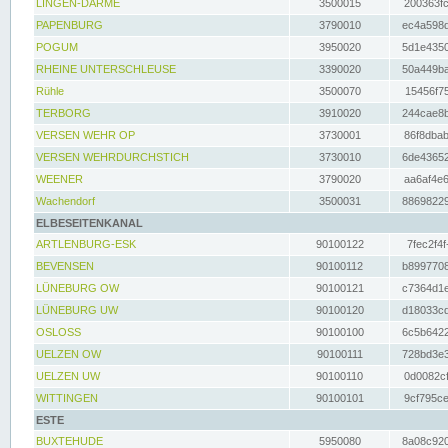
LINGEN-DARME
3500015
200363fc
PAPENBURG
3790010
ec4a598d
POGUM
3950020
5d1e4350
RHEINE UNTERSCHLEUSE
3390020
50a449ba
Rühle
3500070
15456f75
TERBORG
3910020
244cae8b
VERSEN WEHR OP
3730001
86f8dbab
VERSEN WEHRDURCHSTICH
3730010
6de43652
WEENER
3790020
aa6af4e6
Wachendorf
3500031
88698229
ELBESEITENKANAL
ARTLENBURG-ESK
90100122
7fec2f4f
BEVENSEN
90100112
b8997708
LÜNEBURG OW
90100121
c7364d1e
LÜNEBURG UW
90100120
d18033cd
OSLOSS
90100100
6c5b6422
UELZEN OW
90100111
728bd3e3
UELZEN UW
90100110
0d0082cf
WITTINGEN
90100101
9cf795ce
ESTE
BUXTEHUDE
5950080
8a08c920