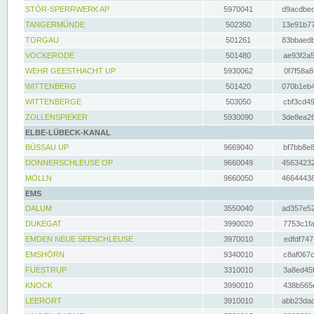
STÖR-SPERRWERK AP
5970041
d9acdbec
TANGERMÜNDE
502350
13e91b77
TORGAU
501261
83bbaedb
VOCKERODE
501480
ae93f2a5
WEHR GEESTHACHT UP
5930062
0f7f58a8
WITTENBERG
501420
070b1eb4
WITTENBERGE
503050
cbf3cd49
ZOLLENSPIEKER
5930090
3de8ea26
ELBE-LÜBECK-KANAL
BÜSSAU UP
9669040
bf7bb8e8
DONNERSCHLEUSE OP
9660049
45634232
MÖLLN
9660050
46644438
EMS
DALUM
3550040
ad357e52
DUKEGAT
3990020
7753c1fa
EMDEN NEUE SEESCHLEUSE
3970010
edfdf747
EMSHÖRN
9340010
c8af067c
FUESTRUP
3310010
3a8ed45f
KNOCK
3990010
438b565e
LEERORT
3910010
abb23dad