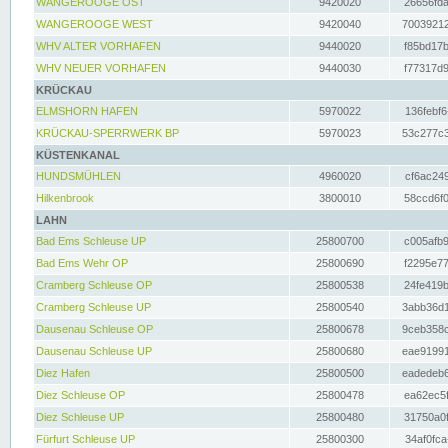
WANGEROOGE OST
9420020
26656fda
WANGEROOGE WEST
9420040
70039212
WHV ALTER VORHAFEN
9440020
f85bd17b
WHV NEUER VORHAFEN
9440030
f77317d9
KRÜCKAU
ELMSHORN HAFEN
5970022
136febf6
KRÜCKAU-SPERRWERK BP
5970023
53c277c3
KÜSTENKANAL
HUNDSMÜHLEN
4960020
cf6ac249
Hilkenbrook
3800010
58ccd6f0
LAHN
Bad Ems Schleuse UP
25800700
c005afb9
Bad Ems Wehr OP
25800690
f2295e77
Cramberg Schleuse OP
25800538
24fe419b
Cramberg Schleuse UP
25800540
3abb36d1
Dausenau Schleuse OP
25800678
9ceb358c
Dausenau Schleuse UP
25800680
eae91991
Diez Hafen
25800500
eadedeb6
Diez Schleuse OP
25800478
ea62ec5f
Diez Schleuse UP
25800480
31750a0f
Fürfurt Schleuse UP
25800300
34af0fca