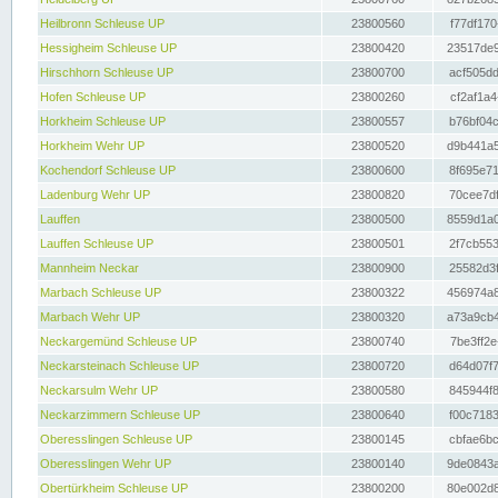
Heilbronn Schleuse UP
23800560
f77df170
Hessigheim Schleuse UP
23800420
23517de9
Hirschhorn Schleuse UP
23800700
acf505dd
Hofen Schleuse UP
23800260
cf2af1a4
Horkheim Schleuse UP
23800557
b76bf04c
Horkheim Wehr UP
23800520
d9b441a5
Kochendorf Schleuse UP
23800600
8f695e71
Ladenburg Wehr UP
23800820
70cee7df
Lauffen
23800500
8559d1a0
Lauffen Schleuse UP
23800501
2f7cb553
Mannheim Neckar
23800900
25582d3f
Marbach Schleuse UP
23800322
456974a8
Marbach Wehr UP
23800320
a73a9cb4
Neckargemünd Schleuse UP
23800740
7be3ff2e
Neckarsteinach Schleuse UP
23800720
d64d07f7
Neckarsulm Wehr UP
23800580
845944f8
Neckarzimmern Schleuse UP
23800640
f00c7183
Oberesslingen Schleuse UP
23800145
cbfae6bc
Oberesslingen Wehr UP
23800140
9de0843a
Obertürkheim Schleuse UP
23800200
80e002d8