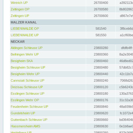
Wintrich UP
26700400
a392113c
Zeltingen OP
26700580
8b802863
Zeltingen UP
26700600
d867e7e9
MALZER KANAL
LIEBENWALDE OP
581540
3f8ceb6d
LIEBENWALDE UP
581550
a1cf60be
NECKAR
Aldingen Schleuse UP
23800280
dfdfb4ff
Beihingen Wehr UP
23800360
8a2e3048
Besigheim SKA
23800460
46d8ed02
Besigheim Schleuse UP
23800480
57db82c7
Besigheim Wehr UP
23800440
42c11b7a
Cannstatt Schleuse UP
23800240
7068d262
Deizisau Schleuse UP
23800120
c5b6243d
Esslingen Schleuse UP
23800180
130a3761
Esslingen Wehr OP
23800176
31c32a38
Feudenheim Schleuse UP
23800840
48a939b9
Gundelsheim UP
23800620
fc1072e4
Guttenbach Schleuse UP
23800660
bd36404b
Hassmersheim AMS
23800630
0e1b8ae0
Heidelberg UP
23800760
827b2685