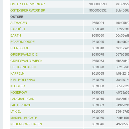
OSTE-SPERRWERK AP
9000000590
8c3295dc
OSTE-SPERRWERK BP
9000000532
7cb4566b
OSTSEE
ALTHAGEN
9650024
b8d05bf9
BARHÖFT
9650040
09227288
BARTH
9650030
00c33ed9
ECKERNFÖRDE
9610045
1faa9b2c
FLENSBURG
9610010
9e19c411
GREIFSWALD OIE
9690078
087b6386
GREIFSWALD-WIECK
9650073
6b53ef42
HEILIGENHAFEN
9610070
06219dd9
KAPPELN
9610035
b09f2243
KIEL-HOLTENAU
9610066
3ad4013f
KLOSTER
9670050
905e7328
KOSEROW
9690093
c0f33a36
LANGBALLIGAU
9610015
5a33bf14
LAUTERBACH
9670063
91922b9b
LT KIEL
9610050
736437d7
MARIENLEUCHTE
9610075
8effc15d
NEUENDORF HAFEN
9670046
492f85b8