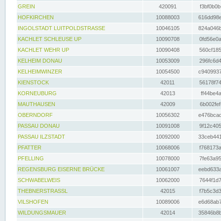
GREIN
420091
f3bf0b0b
HOFKIRCHEN
10088003
616dd98e
INGOLSTADT LUITPOLDSTRASSE
10046105
824a046b
KACHLET SCHLEUSE UP
10090708
0fd56e0a
KACHLET WEHR UP
10090408
560cf185
KELHEIM DONAU
10053009
296fc6d4
KELHEIMWINZER
10054500
c9409937
KIENSTOCK
42011
56178f74
KORNEUBURG
42013
ff44be4a
MAUTHAUSEN
42009
6b002fef
OBERNDORF
10056302
e476bcad
PASSAU DONAU
10091008
9f12c405
PASSAU ILZSTADT
10092000
33ceb441
PFATTER
10068006
f768173a
PFELLING
10078000
7fe63a95
REGENSBURG EISERNE BRÜCKE
10061007
eebd633a
SCHWABELWEIS
10062000
7644f1d7
THEBNERSTRASSL
42015
f7b5c3d3
VILSHOFEN
10089006
e6d68ab7
WILDUNGSMAUER
42014
35846b8b