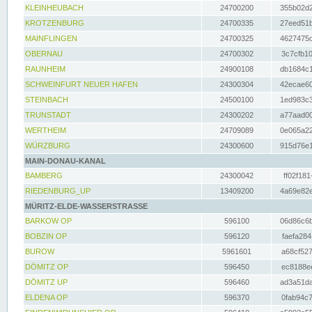
KLEINHEUBACH
24700200
355b02d2
KROTZENBURG
24700335
27eed51b
MAINFLINGEN
24700325
4627475d
OBERNAU
24700302
3c7cfb10
RAUNHEIM
24900108
db1684c1
SCHWEINFURT NEUER HAFEN
24300304
42ecae60
STEINBACH
24500100
1ed983c3
TRUNSTADT
24300202
a77aad00
WERTHEIM
24709089
0e065a22
WÜRZBURG
24300600
915d76e1
MAIN-DONAU-KANAL
BAMBERG
24300042
ff02f181
RIEDENBURG_UP
13409200
4a69e82e
MÜRITZ-ELDE-WASSERSTRASSE
BARKOW OP
596100
06d86c6b
BOBZIN OP
596120
faefa284
BUROW
5961601
a68cf527
DÖMITZ OP
596450
ec8188ee
DÖMITZ UP
596460
ad3a51da
ELDENA OP
596370
0fab94c7