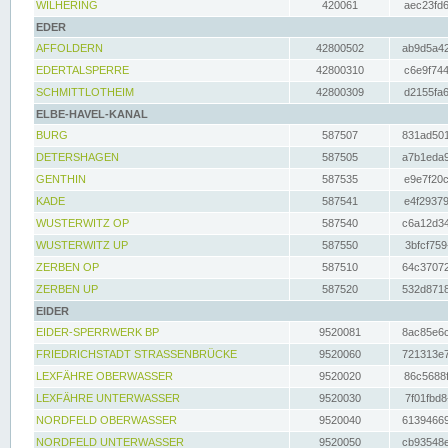
WILHERING
420061
aec23fd6
EDER
AFFOLDERN
42800502
ab9d5a42
EDERTALSPERRE
42800310
c6e9f744
SCHMITTLOTHEIM
42800309
d2155fa6
ELBE-HAVEL-KANAL
BURG
587507
831ad501
DETERSHAGEN
587505
a7b1eda9
GENTHIN
587535
e9e7f20c
KADE
587541
e4f29379
WUSTERWITZ OP
587540
c6a12d34
WUSTERWITZ UP
587550
3bfcf759
ZERBEN OP
587510
64c37072
ZERBEN UP
587520
532d8718
EIDER
EIDER-SPERRWERK BP
9520081
8ac85e6c
FRIEDRICHSTADT STRASSENBRÜCKE
9520060
721313e7
LEXFÄHRE OBERWASSER
9520020
86c5688f
LEXFÄHRE UNTERWASSER
9520030
7f01fbd8
NORDFELD OBERWASSER
9520040
61394669
NORDFELD UNTERWASSER
9520050
cb93548e