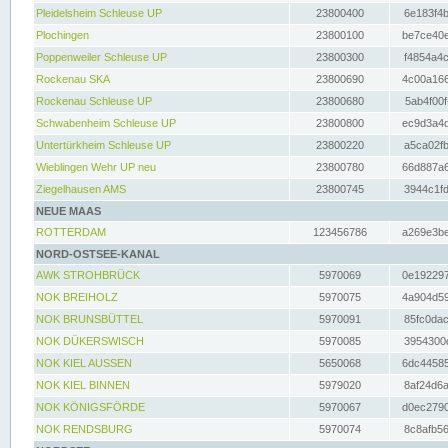
Pleidelsheim Schleuse UP
23800400
6e183f4b
Plochingen
23800100
be7ce40e
Poppenweiler Schleuse UP
23800300
f4854a4c
Rockenau SKA
23800690
4c00a166
Rockenau Schleuse UP
23800680
5ab4f00f
Schwabenheim Schleuse UP
23800800
ec9d3a4d
Untertürkheim Schleuse UP
23800220
a5ca02fb
Wieblingen Wehr UP neu
23800780
66d887a6
Ziegelhausen AMS
23800745
3944c1fd
NEUE MAAS
ROTTERDAM
123456786
a269e3be
NORD-OSTSEE-KANAL
AWK STROHBRÜCK
5970069
0e192297
NOK BREIHOLZ
5970075
4a904d59
NOK BRUNSBÜTTEL
5970091
85fc0dac
NOK DÜKERSWISCH
5970085
3954300d
NOK KIEL AUSSEN
5650068
6dc44585
NOK KIEL BINNEN
5979020
8af24d6a
NOK KÖNIGSFÖRDE
5970067
d0ec2790
NOK RENDSBURG
5970074
8c8afb56