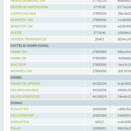
HENRICHENBURG UW
27700133
e6b68bc2
HERBRUM HAFENDAMM
3770030
8177a148
LÜDINGHAUSEN
27800020
f5bc4a51
MÜNSTER OW
27800040
ccd3e8f1
MÜNSTER UW
27800030
ed260406
RHEDE
3770040
16508b11
VERSEN TRENNSPITZE
25463
0024cc40
DATTELN-HAMM-KANAL
HAMM OW
27800060
4dbce62d
HAMM UW
27800080
4ef9dd9c
WALTROP
27800090
facc5c16
WERRIES OW
27800050
d31767ef
DIEMEL
DIEMELTALSPERRE
44100104
5cdc6555
HELMINGHAUSEN
44100206
33092c28
WILHELMSBRÜCKE
44100024
7deedc21
DONAU
ACHLEITEN
10094006
c389c9e2
DEGGENDORF
10081004
53d40547
DÜRNSTEIN
42012
ce4e3050
ERLAU
10096001
99619dc5