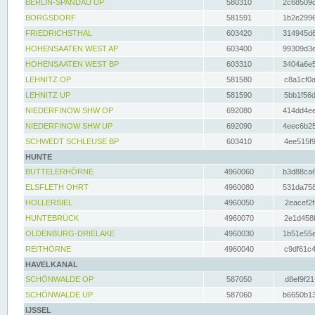
BERLIN-SPANDAU UP
580310
2c68509c
BORGSDORF
581591
1b2e2996
FRIEDRICHSTHAL
603420
314945d6
HOHENSAATEN WEST AP
603400
99309d3e
HOHENSAATEN WEST BP
603310
3404a6e5
LEHNITZ OP
581580
c8a1cf0a
LEHNITZ UP
581590
5bb1f56d
NIEDERFINOW SHW OP
692080
414dd4ee
NIEDERFINOW SHW UP
692090
4eec6b25
SCHWEDT SCHLEUSE BP
603410
4ee515f9
HUNTE
BUTTELERHÖRNE
4960060
b3d88ca6
ELSFLETH OHRT
4960080
531da758
HOLLERSIEL
4960050
2eacef2f
HUNTEBRÜCK
4960070
2e1d458b
OLDENBURG-DRIELAKE
4960030
1b51e55e
REITHÖRNE
4960040
c9df61c4
HAVELKANAL
SCHÖNWALDE OP
587050
d8ef9f21
SCHÖNWALDE UP
587060
b6650b13
IJSSEL