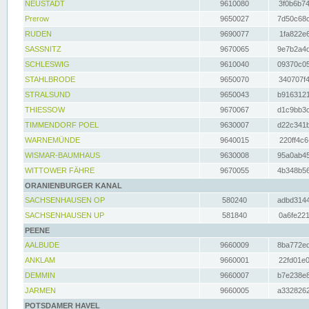
NEUSTADT
9610080
3f0b6b74
Prerow
9650027
7d50c68c
RUDEN
9690077
1fa822e6
SASSNITZ
9670065
9e7b2a4d
SCHLESWIG
9610040
09370c05
STAHLBRODE
9650070
340707f4
STRALSUND
9650043
b9163121
THIESSOW
9670067
d1c9bb3c
TIMMENDORF POEL
9630007
d22c341b
WARNEMÜNDE
9640015
220ff4c6
WISMAR-BAUMHAUS
9630008
95a0ab45
WITTOWER FÄHRE
9670055
4b348b56
ORANIENBURGER KANAL
SACHSENHAUSEN OP
580240
adbd3144
SACHSENHAUSEN UP
581840
0a6fe221
PEENE
AALBUDE
9660009
8ba772ed
ANKLAM
9660001
22fd01e0
DEMMIN
9660007
b7e238e8
JARMEN
9660005
a3328262
POTSDAMER HAVEL