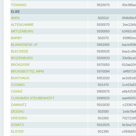
TÖNNING
9520070
00e386ac
ELBE
AKEN
502010
094b96e5
ALTENGAMME
5930070
2ee12b9a
ARTLENBURG
5930050
b3492c68
BARBY
502070
939f82ec
BLANKENESE UF
5952065
bacb459b
BLECKEDE
5930020
6aa1cd8e
BOIZENBURG
5930033
33e0bce0
BROKDORF
5970050
610ab204
BRUNSBÜTTEL MPM
5970094
d4f5f719
BUNTHAUS
5952020
ae1b91d0
COSWIG
501470
1ce53a59
CRANZ
5950070
e6b42536
CUXHAVEN STEUBENHÖFT
5990020
aad49293
DAMNATZ
5910030
c233674f
DESSAU
502000
1edc5fa4
DRESDEN
501060
70272185
DÖMITZ
5910025
6e3ea719
ELSTER
501390
c093b557