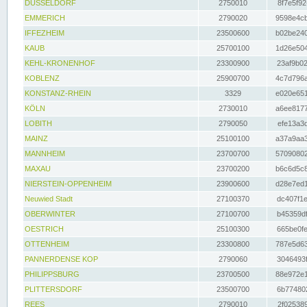
DÜSSELDORF
2750010
8f7e5f92
EMMERICH
2790020
9598e4cb
IFFEZHEIM
23500600
b02be240
KAUB
25700100
1d26e504
KEHL-KRONENHOF
23300900
23af9b02
KOBLENZ
25900700
4c7d796a
KONSTANZ-RHEIN
3329
e020e651
KÖLN
2730010
a6ee8177
LOBITH
2790050
efe13a3d
MAINZ
25100100
a37a9aa3
MANNHEIM
23700700
57090802
MAXAU
23700200
b6c6d5c8
NIERSTEIN-OPPENHEIM
23900600
d28e7ed1
Neuwied Stadt
27100370
dc407f1e
OBERWINTER
27100700
b45359df
OESTRICH
25100300
665be0fe
OTTENHEIM
23300800
787e5d63
PANNERDENSE KOP
2790060
3046493f
PHILIPPSBURG
23700500
88e972e1
PLITTERSDORF
23500700
6b774802
REES
2790010
2f025389