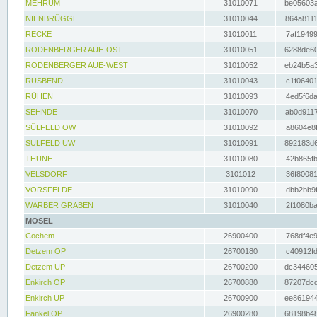
MEHRUM
31010071
be05603a
NIENBRÜGGE
31010044
864a8111
RECKE
31010011
7af19499
RODENBERGER AUE-OST
31010051
6288de60
RODENBERGER AUE-WEST
31010052
eb24b5a3
RUSBEND
31010043
c1f06401
RÜHEN
31010093
4ed5f6da
SEHNDE
31010070
ab0d9117
SÜLFELD OW
31010092
a8604e8f
SÜLFELD UW
31010091
892183d6
THUNE
31010080
42b865fb
VELSDORF
3101012
36f80081
VORSFELDE
31010090
dbb2bb9f
WARBER GRABEN
31010040
2f1080ba
MOSEL
Cochem
26900400
768df4e9
Detzem OP
26700180
c40912fd
Detzem UP
26700200
dc344605
Enkirch OP
26700880
87207dcd
Enkirch UP
26700900
ee861944
Fankel OP
26900280
68198b48