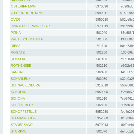
OSTERIFF MPM
5970096
eb90bd3f
OTTERNDORF MPM
5990011
5140295e
OVER
5950010
b02ce5c0
PINNAU-SPERRWERK AP
5970019
391bbba5
PIRNA
501040
85d686f1
PRETZSCH-MAUKEN
501330
f3dc8f07
RIESA
501110
b04b739d
ROGÄTZ
502250
133f0f6c
ROSSLAU
501490
e97116a4
ROTHENSEE
502210
e30f2e83
SANDAU
502430
f4c55f77
SCHARLEUK
503030
e32b0a28
SCHNACKENBURG
5910010
550e3885
SCHULAU
5950090
f3c6ee73
SCHÖNA
501010
7cb7461b
SCHÖNEBECK
502130
90bcb315
SCHÖPFSTELLE
5952030
fed4c295
SEEMANNSHÖFT
5952060
816affba
STADERSAND
5970013
80f0fc4d
STORKAU
502370
de4cc1db