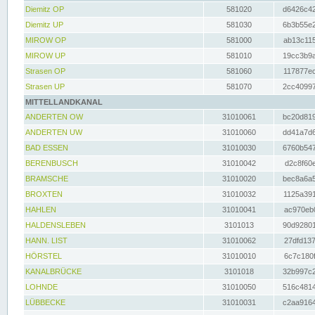
Diemitz OP
581020
d6426c42
Diemitz UP
581030
6b3b55e2
MIROW OP
581000
ab13c115
MIROW UP
581010
19cc3b9a
Strasen OP
581060
117877ec
Strasen UP
581070
2cc40997
MITTELLANDKANAL
ANDERTEN OW
31010061
bc20d819
ANDERTEN UW
31010060
dd41a7d6
BAD ESSEN
31010030
6760b547
BERENBUSCH
31010042
d2c8f60e
BRAMSCHE
31010020
bec8a6a5
BROXTEN
31010032
1125a391
HAHLEN
31010041
ac970eb0
HALDENSLEBEN
3101013
90d92801
HANN. LIST
31010062
27dfd137
HÖRSTEL
31010010
6c7c180f
KANALBRÜCKE
3101018
32b997c2
LOHNDE
31010050
516c4814
LÜBBECKE
31010031
c2aa9164