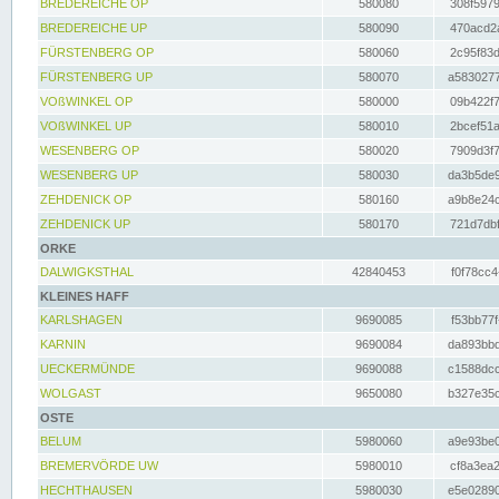
BREDEREICHE OP
580080
308f5979
BREDEREICHE UP
580090
470acd2a
FÜRSTENBERG OP
580060
2c95f83d
FÜRSTENBERG UP
580070
a5830277
VOßWINKEL OP
580000
09b422f7
VOßWINKEL UP
580010
2bcef51a
WESENBERG OP
580020
7909d3f7
WESENBERG UP
580030
da3b5de9
ZEHDENICK OP
580160
a9b8e24c
ZEHDENICK UP
580170
721d7dbf
ORKE
DALWIGKSTHAL
42840453
f0f78cc4
KLEINES HAFF
KARLSHAGEN
9690085
f53bb77f
KARNIN
9690084
da893bbd
UECKERMÜNDE
9690088
c1588dcc
WOLGAST
9650080
b327e35c
OSTE
BELUM
5980060
a9e93be0
BREMERVÖRDE UW
5980010
cf8a3ea2
HECHTHAUSEN
5980030
e5e02890