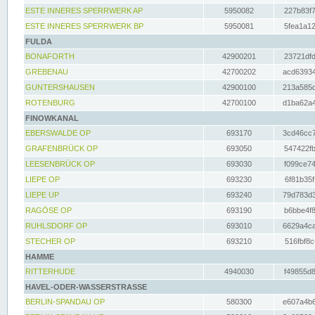
ESTE INNERES SPERRWERK AP
5950082
227b83f7
ESTE INNERES SPERRWERK BP
5950081
5fea1a12
FULDA
BONAFORTH
42900201
23721dfd
GREBENAU
42700202
acd63934
GUNTERSHAUSEN
42900100
213a585d
ROTENBURG
42700100
d1ba62a4
FINOWKANAL
EBERSWALDE OP
693170
3cd46cc7
GRAFENBRÜCK OP
693050
547422fb
LEESENBRÜCK OP
693030
f099ce74
LIEPE OP
693230
6f81b35f
LIEPE UP
693240
79d783d3
RAGÖSE OP
693190
b6bbe4f8
RUHLSDORF OP
693010
6629a4ca
STECHER OP
693210
516fbf8c
HAMME
RITTERHUDE
4940030
f49855d8
HAVEL-ODER-WASSERSTRASSE
BERLIN-SPANDAU OP
580300
e607a4b6