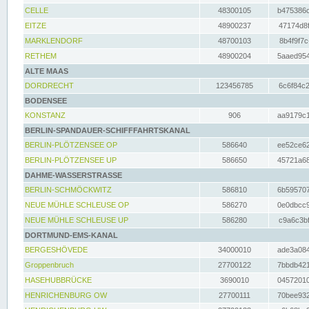
CELLE
48300105
b475386c
EITZE
48900237
47174d8f
MARKLENDORF
48700103
8b4f9f7c
RETHEM
48900204
5aaed954
ALTE MAAS
DORDRECHT
123456785
6c6f84c2
BODENSEE
KONSTANZ
906
aa9179c1
BERLIN-SPANDAUER-SCHIFFFAHRTSKANAL
BERLIN-PLÖTZENSEE OP
586640
ee52ce62
BERLIN-PLÖTZENSEE UP
586650
45721a68
DAHME-WASSERSTRASSE
BERLIN-SCHMÖCKWITZ
586810
6b595707
NEUE MÜHLE SCHLEUSE OP
586270
0e0dbcc9
NEUE MÜHLE SCHLEUSE UP
586280
c9a6c3bf
DORTMUND-EMS-KANAL
BERGESHÖVEDE
34000010
ade3a084
Groppenbruch
27700122
7bbdb421
HASEHUBBRÜCKE
3690010
04572010
HENRICHENBURG OW
27700111
70bee932