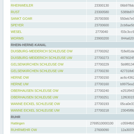
RHEINWEILER
23300130
06b978dd
RUST
23300580
5389b878
SANKT GOAR
25700300
550eb7e9
SPEYER
23700600
2cb8ae5b
WESEL
2770040
f33c3cc9
WORMS
23900200
844a620f
RHEIN-HERNE-KANAL
DUISBURG-MEIDERICH SCHLEUSE OW
27700262
f18e81da
DUISBURG-MEIDERICH SCHLEUSE UW
27700273
48780245
GELSENKIRCHEN SCHLEUSE OW
27700229
5b9f8134
GELSENKIRCHEN SCHLEUSE UW
27700230
427318d0
HERNE OW
27700150
ac6c4362
HERNE UW
27700160
b9975ea1
OBERHAUSEN SCHLEUSE OW
27700240
e251f943
OBERHAUSEN SCHLEUSE UW
27700251
12f63015
WANNE EICKEL SCHLEUSE OW
27700193
05ca0e33
WANNE EICKEL SCHLEUSE UW
27700218
23045f8b
RUHR
Hattingen
2769510000100
c0594fb5
RUHRWEHR OW
27600090
12a3037f