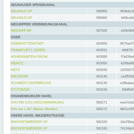
NEUHAUSER SPEISEKANAL
NEUHAUS OP
585850
963bdc26
NEUHAUS UP
585860
bf48cefd
NIEGRIPPER VERBINDUNGSKANAL
NIEGRIPP BP
587500
e506460f
ODER
EISENHÜTTENSTADT
603000
8675aa70
FRANKFURT1 (ODER)
603031
bffdf7f2
HOHENSAATEN-FINOW
603080
f7a639a4
KIENITZ
603050
6298a8f9
KIETZ
603040
16258271
RATZDORF
603140
ca3f535b
SCHWEDT-ODERBRÜCKE
603130
e28babaa
STÜTZKOW
603100
30bff0df
ORANIENBURGER HAVEL
OHV KM 3.014 (HOCHSPANNUNG)
580271
eea7e3dc
OHv km 1.467 (Blaues Wunder)
580272
8b51c505
OBERE HAVEL-WASSERSTRASSE
BISCHOFSWERDER OP
581520
16a780aa
BISCHOFSWERDER UP
581530
74134dc6