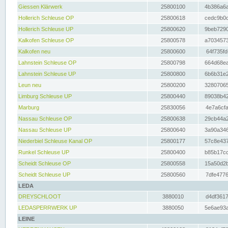
Giessen Klärwerk
25800100
4b386a6a
Hollerich Schleuse OP
25800618
cedc9b0c
Hollerich Schleuse UP
25800620
9beb7290
Kalkofen Schleuse OP
25800578
a7034573
Kalkofen neu
25800600
64f735fd
Lahnstein Schleuse OP
25800798
664d68ea
Lahnstein Schleuse UP
25800800
6b6b31e2
Leun neu
25800200
32807065
Limburg Schleuse UP
25800440
89038b42
Marburg
25830056
4e7a6cfa
Nassau Schleuse OP
25800638
29cb44a2
Nassau Schleuse UP
25800640
3a90a346
Niederbiel Schleuse Kanal OP
25800177
57c8e437
Runkel Schleuse UP
25800400
b85b17cc
Scheidt Schleuse OP
25800558
15a50d2b
Scheidt Schleuse UP
25800560
7dfe4776
LEDA
DREYSCHLOOT
3880010
d4df3617
LEDASPERRWERK UP
3880050
5e6ae93a
LEINE