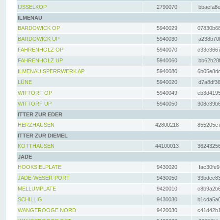
IJSSELKOP
2790070
bbaefa8e
ILMENAU
BARDOWICK OP
5940029
07830b68
BARDOWICK UP
5940030
a238b70f
FAHRENHOLZ OP
5940070
c33c3667
FAHRENHOLZ UP
5940060
bb62b28f
ILMENAU SPERRWERK AP
5940080
6b05e8dc
LÜNE
5940020
d7a8df36
WITTORF OP
5940049
eb3d4195
WITTORF UP
5940050
308c39b6
ITTER ZUR EDER
HERZHAUSEN
42800218
855205e7
ITTER ZUR DIEMEL
KOTTHAUSEN
44100013
36243256
JADE
HOOKSIELPLATE
9430020
fac30fe9
JADE-WESER-PORT
9430050
33bdec83
MELLUMPLATE
9420010
c8b9a2b6
SCHILLIG
9430030
b1cda5a0
WANGEROOGE NORD
9420030
c41d42b1