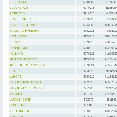
GEESTHACHT
5930060
44f7e955
GLÜCKSTADT
5970035
1f1bbed7
GORLEBEN
5910020
ac507f42
GRAUERORT REEDE
5970026
7398029b
HAMBURG ST. PAULI
5952050
d488c5cc
HAMBURG-HARBURG
5952025
706e5110
HETLINGEN
5970010
599c23b1
HITZACKER
5920010
a26e57c9
HOHNSTORF
5930040
d9289367
KOLLMAR
5970025
3ed90357
KRAUTSAND REEDE
5970031
8c20b4dc
KRÜCKAU-SPERRWERK AP
5970024
a653eb04
LENZEN
503120
c80a4f21
LÜHORT
5960010
8d18d129
MAGDEBURG-BUCKAU
502170
b8567c1e
MAGDEBURG-STROMBRÜCKE
502180
ccccb57f
MEISSEN
501080
24440872
MÜGGENDORF
503070
48f2661f
MÜHLBERG
501160
16b9b4e7
NEU DARCHAU
5930010
67d6e882
NIEGRIPP AP
502240
3adf88fd