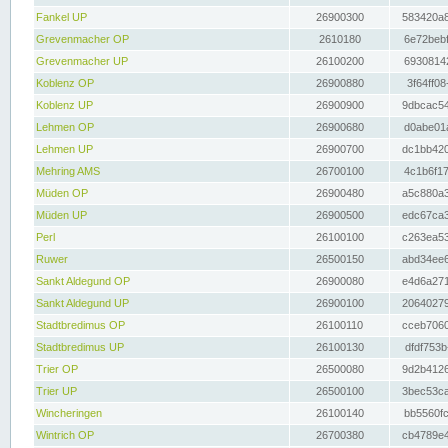
Fankel UP
26900300
583420a8
Grevenmacher OP
2610180
6e72bebf
Grevenmacher UP
26100200
69308142
Koblenz OP
26900880
3f64ff08
Koblenz UP
26900900
9dbcac54
Lehmen OP
26900680
d0abe01a
Lehmen UP
26900700
dc1bb420
Mehring AMS
26700100
4c1b6f17
Müden OP
26900480
a5c880a3
Müden UP
26900500
edc67ca3
Perl
26100100
c263ea53
Ruwer
26500150
abd34ee6
Sankt Aldegund OP
26900080
e4d6a271
Sankt Aldegund UP
26900100
20640279
Stadtbredimus OP
26100110
cceb7060
Stadtbredimus UP
26100130
dfdf753b
Trier OP
26500080
9d2b4126
Trier UP
26500100
3bec53ca
Wincheringen
26100140
bb5560fc
Wintrich OP
26700380
cb4789e4