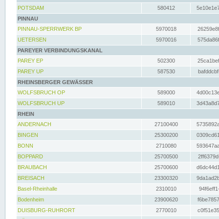
POTSDAM
580412
5e10e1e7
PINNAU
PINNAU-SPERRWERK BP
5970018
26259e8f
UETERSEN
5970016
575da86f
PAREYER VERBINDUNGSKANAL
PAREY EP
502300
25ca1bef
PAREY UP
587530
bafddcbf
RHEINSBERGER GEWÄSSER
WOLFSBRUCH OP
589000
4d00c13e
WOLFSBRUCH UP
589010
3d43a8d7
RHEIN
ANDERNACH
27100400
5735892a
BINGEN
25300200
0309cd61
BONN
2710080
593647aa
BOPPARD
25700500
2ff6379d
BRAUBACH
25700600
d6dc44d1
BREISACH
23300320
9da1ad2b
Basel-Rheinhalle
2310010
94f6eff1
Bodenheim
23900620
f6be7857
DUISBURG-RUHRORT
2770010
c0f51e35