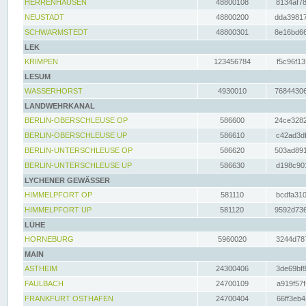
HERRENHAUSEN
48800108
8134af78
NEUSTADT
48800200
dda39817
SCHWARMSTEDT
48800301
8e16bd66
LEK
KRIMPEN
123456784
f5c96f13
LESUM
WASSERHORST
4930010
76844306
LANDWEHRKANAL
BERLIN-OBERSCHLEUSE OP
586600
24ce3282
BERLIN-OBERSCHLEUSE UP
586610
c42ad3df
BERLIN-UNTERSCHLEUSE OP
586620
503ad891
BERLIN-UNTERSCHLEUSE UP
586630
d198c901
LYCHENER GEWÄSSER
HIMMELPFORT OP
581110
bcdfa310
HIMMELPFORT UP
581120
9592d736
LÜHE
HORNEBURG
5960020
3244d787
MAIN
ASTHEIM
24300406
3de69bf8
FAULBACH
24700109
a919f57f
FRANKFURT OSTHAFEN
24700404
66ff3eb4