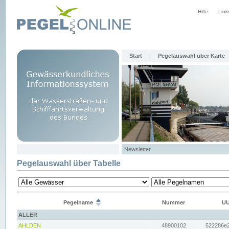
Hilfe
Link
Start
Pegelauswahl über Karte
Newsletter
Pegelauswahl über Tabelle
Pegelname
Nummer
UU
ALLER
AHLDEN
48900102
522286e2