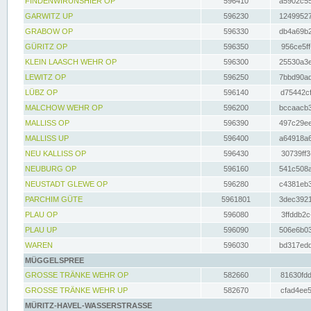
FINDENWIRUNSHIER OP
596410
a5902c55
GARWITZ UP
596230
12499527
GRABOW OP
596330
db4a69b2
GÜRITZ OP
596350
956ce5ff
KLEIN LAASCH WEHR OP
596300
25530a3e
LEWITZ OP
596250
7bbd90ad
LÜBZ OP
596140
d75442cf
MALCHOW WEHR OP
596200
bccaacb3
MALLISS OP
596390
497c29ee
MALLISS UP
596400
a64918a6
NEU KALLISS OP
596430
30739ff3
NEUBURG OP
596160
541c508a
NEUSTADT GLEWE OP
596280
c4381eb3
PARCHIM GÜTE
5961801
3dec3921
PLAU OP
596080
3ffddb2c
PLAU UP
596090
506e6b03
WAREN
596030
bd317edd
MÜGGELSPREE
GROSSE TRÄNKE WEHR OP
582660
81630fdd
GROSSE TRÄNKE WEHR UP
582670
cfad4ee5
MÜRITZ-HAVEL-WASSERSTRASSE