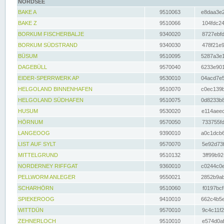
NORDSEE
BAKE A
9510063
e8daa3e2
BAKE Z
9510066
104fdc24
BORKUM FISCHERBALJE
9340020
8727ebfd
BORKUM SÜDSTRAND
9340030
478f21e9
BÜSUM
9510095
5287a3e1
DAGEBÜLL
9570040
6233e901
EIDER-SPERRWERK AP
9530010
04acd7e5
HELGOLAND BINNENHAFEN
9510070
c0ec139b
HELGOLAND SÜDHAFEN
9510075
0d8233b8
HUSUM
9530020
e114aeec
HÖRNUM
9570050
733755fd
LANGEOOG
9390010
a0c1dcb6
LIST AUF SYLT
9570070
5e92d73f
MITTELGRUND
9510132
3ff99b92
NORDERNEY RIFFGAT
9360010
c0244c0e
PELLWORM ANLEGER
9550021
2852b9ab
SCHARHÖRN
9510060
f0197bcf
SPIEKEROOG
9410010
662c4b5e
WITTDÜN
9570010
9c4c11f2
ZEHNERLOCH
9510010
e574d0af