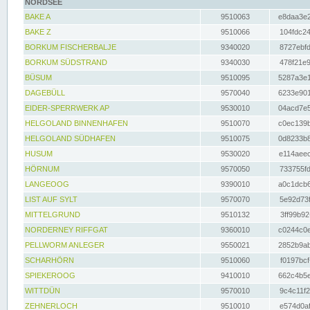
NORDSEE
BAKE A
9510063
e8daa3e2
BAKE Z
9510066
104fdc24
BORKUM FISCHERBALJE
9340020
8727ebfd
BORKUM SÜDSTRAND
9340030
478f21e9
BÜSUM
9510095
5287a3e1
DAGEBÜLL
9570040
6233e901
EIDER-SPERRWERK AP
9530010
04acd7e5
HELGOLAND BINNENHAFEN
9510070
c0ec139b
HELGOLAND SÜDHAFEN
9510075
0d8233b8
HUSUM
9530020
e114aeec
HÖRNUM
9570050
733755fd
LANGEOOG
9390010
a0c1dcb6
LIST AUF SYLT
9570070
5e92d73f
MITTELGRUND
9510132
3ff99b92
NORDERNEY RIFFGAT
9360010
c0244c0e
PELLWORM ANLEGER
9550021
2852b9ab
SCHARHÖRN
9510060
f0197bcf
SPIEKEROOG
9410010
662c4b5e
WITTDÜN
9570010
9c4c11f2
ZEHNERLOCH
9510010
e574d0af