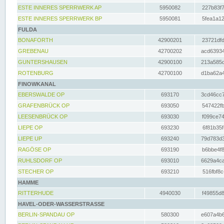
ESTE INNERES SPERRWERK AP
5950082
227b83f7
ESTE INNERES SPERRWERK BP
5950081
5fea1a12
FULDA
BONAFORTH
42900201
23721dfd
GREBENAU
42700202
acd63934
GUNTERSHAUSEN
42900100
213a585d
ROTENBURG
42700100
d1ba62a4
FINOWKANAL
EBERSWALDE OP
693170
3cd46cc7
GRAFENBRÜCK OP
693050
547422fb
LEESENBRÜCK OP
693030
f099ce74
LIEPE OP
693230
6f81b35f
LIEPE UP
693240
79d783d3
RAGÖSE OP
693190
b6bbe4f8
RUHLSDORF OP
693010
6629a4ca
STECHER OP
693210
516fbf8c
HAMME
RITTERHUDE
4940030
f49855d8
HAVEL-ODER-WASSERSTRASSE
BERLIN-SPANDAU OP
580300
e607a4b6