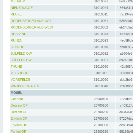
MEHRUM
31010071
be05603a
NIENBRÜGGE
31010044
864a8111
RECKE
31010011
7af19499
RODENBERGER AUE-OST
31010051
6288de60
RODENBERGER AUE-WEST
31010052
eb24b5a3
RUSBEND
31010043
c1f06401
RÜHEN
31010093
4ed5f6da
SEHNDE
31010070
ab0d9117
SÜLFELD OW
31010092
a8604e8f
SÜLFELD UW
31010091
892183d6
THUNE
31010080
42b865fb
VELSDORF
3101012
36f80081
VORSFELDE
31010090
dbb2bb9f
WARBER GRABEN
31010040
2f1080ba
MOSEL
Cochem
26900400
768df4e9
Detzem OP
26700180
c40912fd
Detzem UP
26700200
dc344605
Enkirch OP
26700880
87207dcd
Enkirch UP
26700900
ee861944
Fankel OP
26900280
68198b48