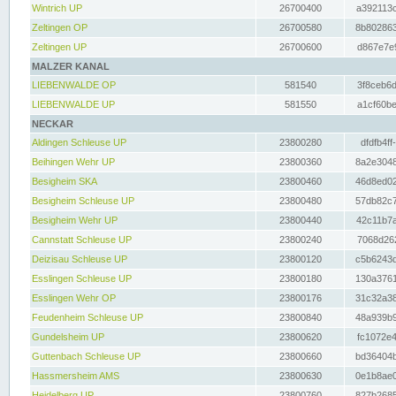
Wintrich UP
26700400
a392113c
Zeltingen OP
26700580
8b802863
Zeltingen UP
26700600
d867e7e9
MALZER KANAL
LIEBENWALDE OP
581540
3f8ceb6d
LIEBENWALDE UP
581550
a1cf60be
NECKAR
Aldingen Schleuse UP
23800280
dfdfb4ff
Beihingen Wehr UP
23800360
8a2e3048
Besigheim SKA
23800460
46d8ed02
Besigheim Schleuse UP
23800480
57db82c7
Besigheim Wehr UP
23800440
42c11b7a
Cannstatt Schleuse UP
23800240
7068d262
Deizisau Schleuse UP
23800120
c5b6243d
Esslingen Schleuse UP
23800180
130a3761
Esslingen Wehr OP
23800176
31c32a38
Feudenheim Schleuse UP
23800840
48a939b9
Gundelsheim UP
23800620
fc1072e4
Guttenbach Schleuse UP
23800660
bd36404b
Hassmersheim AMS
23800630
0e1b8ae0
Heidelberg UP
23800760
827b2685