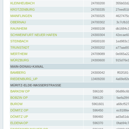
KLEINHEUBACH
24700200
355b02d2
KROTZENBURG
24700335
27eed51b
MAINFLINGEN
24700325
4627475d
OBERNAU
24700302
3c7cfb10
RAUNHEIM
24900108
db1684c1
SCHWEINFURT NEUER HAFEN
24300304
42ecae60
STEINBACH
24500100
1ed983c3
TRUNSTADT
24300202
a77aad00
WERTHEIM
24709089
0e065a22
WÜRZBURG
24300600
915d76e1
MAIN-DONAU-KANAL
BAMBERG
24300042
ff02f181
RIEDENBURG_UP
13409200
4a69e82e
MÜRITZ-ELDE-WASSERSTRASSE
BARKOW OP
596100
06d86c6b
BOBZIN OP
596120
faefa284
BUROW
5961601
a68cf527
DÖMITZ OP
596450
ec8188ee
DÖMITZ UP
596460
ad3a51da
ELDENA OP
596370
0fab94c7