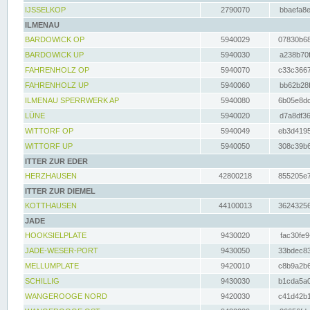
IJSSELKOP
2790070
bbaefa8e
ILMENAU
BARDOWICK OP
5940029
07830b68
BARDOWICK UP
5940030
a238b70f
FAHRENHOLZ OP
5940070
c33c3667
FAHRENHOLZ UP
5940060
bb62b28f
ILMENAU SPERRWERK AP
5940080
6b05e8dc
LÜNE
5940020
d7a8df36
WITTORF OP
5940049
eb3d4195
WITTORF UP
5940050
308c39b6
ITTER ZUR EDER
HERZHAUSEN
42800218
855205e7
ITTER ZUR DIEMEL
KOTTHAUSEN
44100013
36243256
JADE
HOOKSIELPLATE
9430020
fac30fe9
JADE-WESER-PORT
9430050
33bdec83
MELLUMPLATE
9420010
c8b9a2b6
SCHILLIG
9430030
b1cda5a0
WANGEROOGE NORD
9420030
c41d42b1