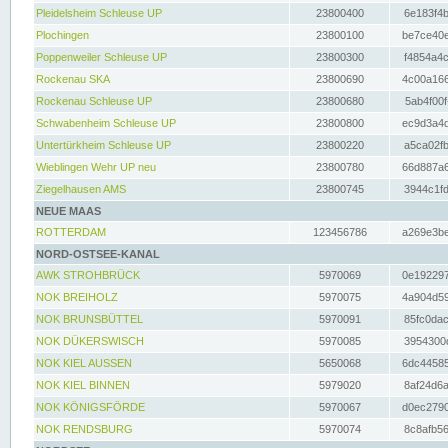
Pleidelsheim Schleuse UP
23800400
6e183f4b
Plochingen
23800100
be7ce40e
Poppenweiler Schleuse UP
23800300
f4854a4c
Rockenau SKA
23800690
4c00a166
Rockenau Schleuse UP
23800680
5ab4f00f
Schwabenheim Schleuse UP
23800800
ec9d3a4d
Untertürkheim Schleuse UP
23800220
a5ca02fb
Wieblingen Wehr UP neu
23800780
66d887a6
Ziegelhausen AMS
23800745
3944c1fd
NEUE MAAS
ROTTERDAM
123456786
a269e3be
NORD-OSTSEE-KANAL
AWK STROHBRÜCK
5970069
0e192297
NOK BREIHOLZ
5970075
4a904d59
NOK BRUNSBÜTTEL
5970091
85fc0dac
NOK DÜKERSWISCH
5970085
3954300d
NOK KIEL AUSSEN
5650068
6dc44585
NOK KIEL BINNEN
5979020
8af24d6a
NOK KÖNIGSFÖRDE
5970067
d0ec2790
NOK RENDSBURG
5970074
8c8afb56