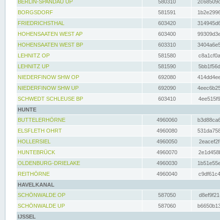
BERLIN-SPANDAU UP
580310
2c68509c
BORGSDORF
581591
1b2e2996
FRIEDRICHSTHAL
603420
314945d6
HOHENSAATEN WEST AP
603400
99309d3e
HOHENSAATEN WEST BP
603310
3404a6e5
LEHNITZ OP
581580
c8a1cf0a
LEHNITZ UP
581590
5bb1f56d
NIEDERFINOW SHW OP
692080
414dd4ee
NIEDERFINOW SHW UP
692090
4eec6b25
SCHWEDT SCHLEUSE BP
603410
4ee515f9
HUNTE
BUTTELERHÖRNE
4960060
b3d88ca6
ELSFLETH OHRT
4960080
531da758
HOLLERSIEL
4960050
2eacef2f
HUNTEBRÜCK
4960070
2e1d458b
OLDENBURG-DRIELAKE
4960030
1b51e55e
REITHÖRNE
4960040
c9df61c4
HAVELKANAL
SCHÖNWALDE OP
587050
d8ef9f21
SCHÖNWALDE UP
587060
b6650b13
IJSSEL