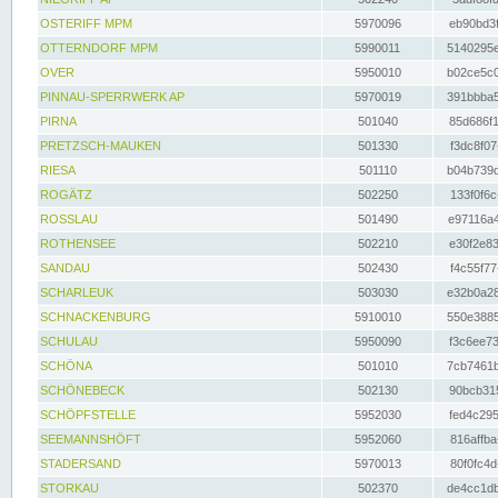
OSTERIFF MPM
5970096
eb90bd3f
OTTERNDORF MPM
5990011
5140295e
OVER
5950010
b02ce5c0
PINNAU-SPERRWERK AP
5970019
391bbba5
PIRNA
501040
85d686f1
PRETZSCH-MAUKEN
501330
f3dc8f07
RIESA
501110
b04b739d
ROGÄTZ
502250
133f0f6c
ROSSLAU
501490
e97116a4
ROTHENSEE
502210
e30f2e83
SANDAU
502430
f4c55f77
SCHARLEUK
503030
e32b0a28
SCHNACKENBURG
5910010
550e3885
SCHULAU
5950090
f3c6ee73
SCHÖNA
501010
7cb7461b
SCHÖNEBECK
502130
90bcb315
SCHÖPFSTELLE
5952030
fed4c295
SEEMANNSHÖFT
5952060
816affba
STADERSAND
5970013
80f0fc4d
STORKAU
502370
de4cc1db