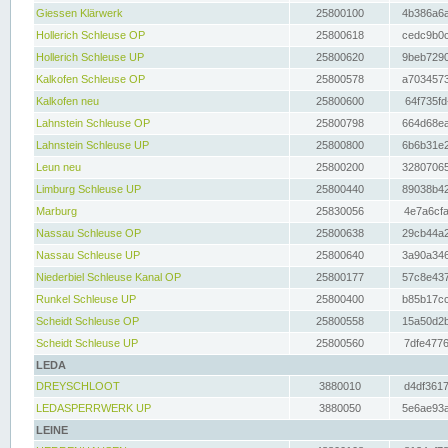
Giessen Klärwerk
25800100
4b386a6a
Hollerich Schleuse OP
25800618
cedc9b0c
Hollerich Schleuse UP
25800620
9beb7290
Kalkofen Schleuse OP
25800578
a7034573
Kalkofen neu
25800600
64f735fd
Lahnstein Schleuse OP
25800798
664d68ea
Lahnstein Schleuse UP
25800800
6b6b31e2
Leun neu
25800200
32807065
Limburg Schleuse UP
25800440
89038b42
Marburg
25830056
4e7a6cfa
Nassau Schleuse OP
25800638
29cb44a2
Nassau Schleuse UP
25800640
3a90a346
Niederbiel Schleuse Kanal OP
25800177
57c8e437
Runkel Schleuse UP
25800400
b85b17cc
Scheidt Schleuse OP
25800558
15a50d2b
Scheidt Schleuse UP
25800560
7dfe4776
LEDA
DREYSCHLOOT
3880010
d4df3617
LEDASPERRWERK UP
3880050
5e6ae93a
LEINE