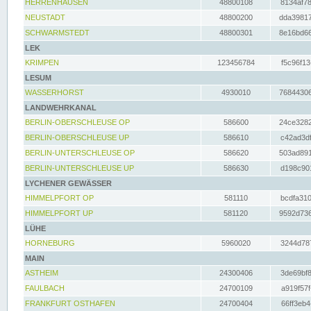
HERRENHAUSEN
48800108
8134af78
NEUSTADT
48800200
dda39817
SCHWARMSTEDT
48800301
8e16bd66
LEK
KRIMPEN
123456784
f5c96f13
LESUM
WASSERHORST
4930010
76844306
LANDWEHRKANAL
BERLIN-OBERSCHLEUSE OP
586600
24ce3282
BERLIN-OBERSCHLEUSE UP
586610
c42ad3df
BERLIN-UNTERSCHLEUSE OP
586620
503ad891
BERLIN-UNTERSCHLEUSE UP
586630
d198c901
LYCHENER GEWÄSSER
HIMMELPFORT OP
581110
bcdfa310
HIMMELPFORT UP
581120
9592d736
LÜHE
HORNEBURG
5960020
3244d787
MAIN
ASTHEIM
24300406
3de69bf8
FAULBACH
24700109
a919f57f
FRANKFURT OSTHAFEN
24700404
66ff3eb4