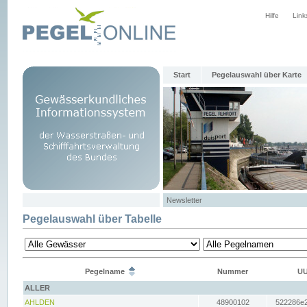
Hilfe
Link
Start
Pegelauswahl über Karte
Newsletter
Pegelauswahl über Tabelle
Pegelname
Nummer
UU
ALLER
AHLDEN
48900102
522286e2