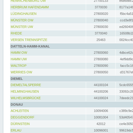
HENRICHENBURG UW
27700133
e6b68bc2
HERBRUM HAFENDAMM
3770030
8177a148
LÜDINGHAUSEN
27800020
f5bc4a51
MÜNSTER OW
27800040
ccd3e8f1
MÜNSTER UW
27800030
ed260406
RHEDE
3770040
16508b11
VERSEN TRENNSPITZE
25463
0024cc40
DATTELN-HAMM-KANAL
HAMM OW
27800060
4dbce62d
HAMM UW
27800080
4ef9dd9c
WALTROP
27800090
facc5c16
WERRIES OW
27800050
d31767ef
DIEMEL
DIEMELTALSPERRE
44100104
5cdc6555
HELMINGHAUSEN
44100206
33092c28
WILHELMSBRÜCKE
44100024
7deedc21
DONAU
ACHLEITEN
10094006
c389c9e2
DEGGENDORF
10081004
53d40547
DÜRNSTEIN
42012
ce4e3050
ERLAU
10096001
99619dc5