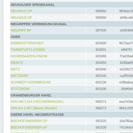
NEUHAUSER SPEISEKANAL
NEUHAUS OP
585850
963bdc26
NEUHAUS UP
585860
bf48cefd
NIEGRIPPER VERBINDUNGSKANAL
NIEGRIPP BP
587500
e506460f
ODER
EISENHÜTTENSTADT
603000
8675aa70
FRANKFURT1 (ODER)
603031
bffdf7f2
HOHENSAATEN-FINOW
603080
f7a639a4
KIENITZ
603050
6298a8f9
KIETZ
603040
16258271
RATZDORF
603140
ca3f535b
SCHWEDT-ODERBRÜCKE
603130
e28babaa
STÜTZKOW
603100
30bff0df
ORANIENBURGER HAVEL
OHV KM 3.014 (HOCHSPANNUNG)
580271
eea7e3dc
OHv km 1.467 (Blaues Wunder)
580272
8b51c505
OBERE HAVEL-WASSERSTRASSE
BISCHOFSWERDER OP
581520
16a780aa
BISCHOFSWERDER UP
581530
74134dc6