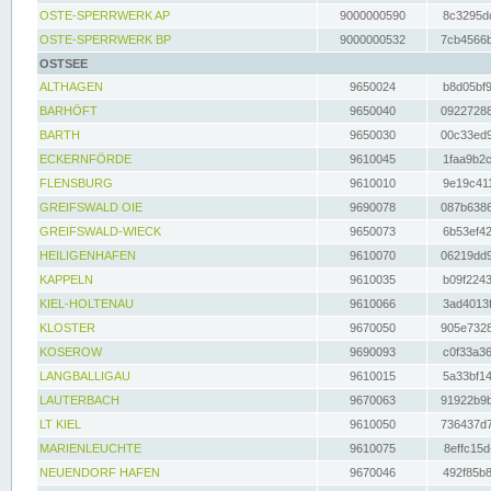
OSTE-SPERRWERK AP
9000000590
8c3295dc
OSTE-SPERRWERK BP
9000000532
7cb4566b
OSTSEE
ALTHAGEN
9650024
b8d05bf9
BARHÖFT
9650040
09227288
BARTH
9650030
00c33ed9
ECKERNFÖRDE
9610045
1faa9b2c
FLENSBURG
9610010
9e19c411
GREIFSWALD OIE
9690078
087b6386
GREIFSWALD-WIECK
9650073
6b53ef42
HEILIGENHAFEN
9610070
06219dd9
KAPPELN
9610035
b09f2243
KIEL-HOLTENAU
9610066
3ad4013f
KLOSTER
9670050
905e7328
KOSEROW
9690093
c0f33a36
LANGBALLIGAU
9610015
5a33bf14
LAUTERBACH
9670063
91922b9b
LT KIEL
9610050
736437d7
MARIENLEUCHTE
9610075
8effc15d
NEUENDORF HAFEN
9670046
492f85b8