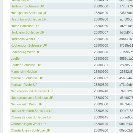
Heilbronn Schleuse UP
23800560
f77df170
Hessigheim Schleuse UP
23800420
23517de9
Hirschhorn Schleuse UP
23800700
acf505dd
Hofen Schleuse UP
23800260
cf2af1a4
Horkheim Schleuse UP
23800557
b76bf04c
Horkheim Wehr UP
23800520
d9b441a5
Kochendorf Schleuse UP
23800600
8f695e71
Ladenburg Wehr UP
23800820
70cee7df
Lauffen
23800500
8559d1a0
Lauffen Schleuse UP
23800501
2f7cb553
Mannheim Neckar
23800900
25582d3f
Marbach Schleuse UP
23800322
456974a8
Marbach Wehr UP
23800320
a73a9cb4
Neckargemünd Schleuse UP
23800740
7be3ff2e
Neckarsteinach Schleuse UP
23800720
d64d07f7
Neckarsulm Wehr UP
23800580
845944f8
Neckarzimmern Schleuse UP
23800640
f00c7183
Oberesslingen Schleuse UP
23800145
cbfae6bc
Oberesslingen Wehr UP
23800140
9de0843a
Obertürkheim Schleuse UP
23800200
80e002d8