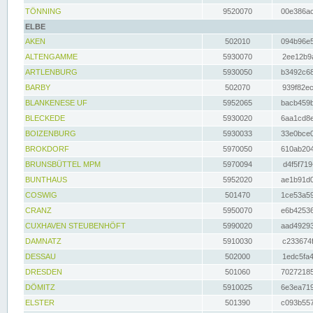
TÖNNING
9520070
00e386ac
ELBE
AKEN
502010
094b96e5
ALTENGAMME
5930070
2ee12b9a
ARTLENBURG
5930050
b3492c68
BARBY
502070
939f82ec
BLANKENESE UF
5952065
bacb459b
BLECKEDE
5930020
6aa1cd8e
BOIZENBURG
5930033
33e0bce0
BROKDORF
5970050
610ab204
BRUNSBÜTTEL MPM
5970094
d4f5f719
BUNTHAUS
5952020
ae1b91d0
COSWIG
501470
1ce53a59
CRANZ
5950070
e6b42536
CUXHAVEN STEUBENHÖFT
5990020
aad49293
DAMNATZ
5910030
c233674f
DESSAU
502000
1edc5fa4
DRESDEN
501060
70272185
DÖMITZ
5910025
6e3ea719
ELSTER
501390
c093b557