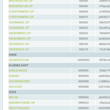
BREDEREICHE OP
580080
308f5979
BREDEREICHE UP
580090
470acd2a
FÜRSTENBERG OP
580060
2c95f83d
FÜRSTENBERG UP
580070
a5830277
VOßWINKEL OP
580000
09b422f7
VOßWINKEL UP
580010
2bcef51a
WESENBERG OP
580020
7909d3f7
WESENBERG UP
580030
da3b5de9
ZEHDENICK OP
580160
a9b8e24c
ZEHDENICK UP
580170
721d7dbf
ORKE
DALWIGKSTHAL
42840453
f0f78cc4
KLEINES HAFF
KARLSHAGEN
9690085
f53bb77f
KARNIN
9690084
da893bbd
UECKERMÜNDE
9690088
c1588dcc
WOLGAST
9650080
b327e35c
OSTE
BELUM
5980060
a9e93be0
BREMERVÖRDE UW
5980010
cf8a3ea2
HECHTHAUSEN
5980030
e5e02890