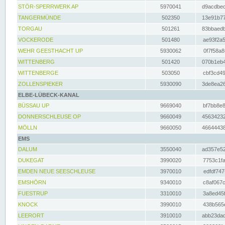
STÖR-SPERRWERK AP
5970041
d9acdbec
TANGERMÜNDE
502350
13e91b77
TORGAU
501261
83bbaedb
VOCKERODE
501480
ae93f2a5
WEHR GEESTHACHT UP
5930062
0f7f58a8
WITTENBERG
501420
070b1eb4
WITTENBERGE
503050
cbf3cd49
ZOLLENSPIEKER
5930090
3de8ea26
ELBE-LÜBECK-KANAL
BÜSSAU UP
9669040
bf7bb8e8
DONNERSCHLEUSE OP
9660049
45634232
MÖLLN
9660050
46644438
EMS
DALUM
3550040
ad357e52
DUKEGAT
3990020
7753c1fa
EMDEN NEUE SEESCHLEUSE
3970010
edfdf747
EMSHÖRN
9340010
c8af067c
FUESTRUP
3310010
3a8ed45f
KNOCK
3990010
438b565e
LEERORT
3910010
abb23dad