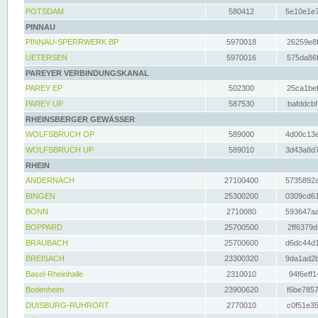
POTSDAM
580412
5e10e1e7
PINNAU
PINNAU-SPERRWERK BP
5970018
26259e8f
UETERSEN
5970016
575da86f
PAREYER VERBINDUNGSKANAL
PAREY EP
502300
25ca1bef
PAREY UP
587530
bafddcbf
RHEINSBERGER GEWÄSSER
WOLFSBRUCH OP
589000
4d00c13e
WOLFSBRUCH UP
589010
3d43a8d7
RHEIN
ANDERNACH
27100400
5735892a
BINGEN
25300200
0309cd61
BONN
2710080
593647aa
BOPPARD
25700500
2ff6379d
BRAUBACH
25700600
d6dc44d1
BREISACH
23300320
9da1ad2b
Basel-Rheinhalle
2310010
94f6eff1
Bodenheim
23900620
f6be7857
DUISBURG-RUHRORT
2770010
c0f51e35