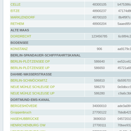
CELLE
48300105
b475386c
EITZE
48900237
47174d8f
MARKLENDORF
48700103
8b4f9f7c
RETHEM
48900204
5aaed954
ALTE MAAS
DORDRECHT
123456785
6c6f84c2
BODENSEE
KONSTANZ
906
aa9179c1
BERLIN-SPANDAUER-SCHIFFFAHRTSKANAL
BERLIN-PLÖTZENSEE OP
586640
ee52ce62
BERLIN-PLÖTZENSEE UP
586650
45721a68
DAHME-WASSERSTRASSE
BERLIN-SCHMÖCKWITZ
586810
6b595707
NEUE MÜHLE SCHLEUSE OP
586270
0e0dbcc9
NEUE MÜHLE SCHLEUSE UP
586280
c9a6c3bf
DORTMUND-EMS-KANAL
BERGESHÖVEDE
34000010
ade3a084
Groppenbruch
27700122
7bbdb421
HASEHUBBRÜCKE
3690010
04572010
HENRICHENBURG OW
27700111
70bee932