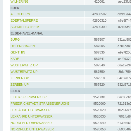
WILHERING
420061
aec23fd6
EDER
AFFOLDERN
42800502
ab9d5a42
EDERTALSPERRE
42800310
c6e9f744
SCHMITTLOTHEIM
42800309
d2155fa6
ELBE-HAVEL-KANAL
BURG
587507
831ad501
DETERSHAGEN
587505
a7b1eda9
GENTHIN
587535
e9e7f20c
KADE
587541
e4f29379
WUSTERWITZ OP
587540
c6a12d34
WUSTERWITZ UP
587550
3bfcf759
ZERBEN OP
587510
64c37072
ZERBEN UP
587520
532d8718
EIDER
EIDER-SPERRWERK BP
9520081
8ac85e6c
FRIEDRICHSTADT STRASSENBRÜCKE
9520060
721313e7
LEXFÄHRE OBERWASSER
9520020
86c5688f
LEXFÄHRE UNTERWASSER
9520030
7f01fbd8
NORDFELD OBERWASSER
9520040
61394669
NORDFELD UNTERWASSER
9520050
cb93548e