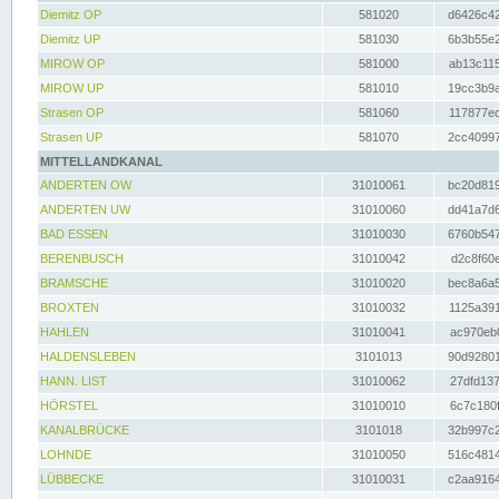
Diemitz OP
581020
d6426c42
Diemitz UP
581030
6b3b55e2
MIROW OP
581000
ab13c115
MIROW UP
581010
19cc3b9a
Strasen OP
581060
117877ec
Strasen UP
581070
2cc40997
MITTELLANDKANAL
ANDERTEN OW
31010061
bc20d819
ANDERTEN UW
31010060
dd41a7d6
BAD ESSEN
31010030
6760b547
BERENBUSCH
31010042
d2c8f60e
BRAMSCHE
31010020
bec8a6a5
BROXTEN
31010032
1125a391
HAHLEN
31010041
ac970eb0
HALDENSLEBEN
3101013
90d92801
HANN. LIST
31010062
27dfd137
HÖRSTEL
31010010
6c7c180f
KANALBRÜCKE
3101018
32b997c2
LOHNDE
31010050
516c4814
LÜBBECKE
31010031
c2aa9164