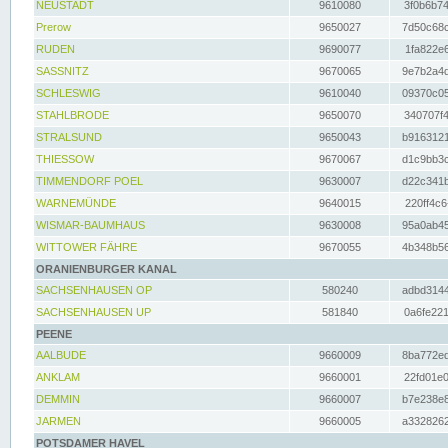
NEUSTADT
9610080
3f0b6b74
Prerow
9650027
7d50c68c
RUDEN
9690077
1fa822e6
SASSNITZ
9670065
9e7b2a4d
SCHLESWIG
9610040
09370c05
STAHLBRODE
9650070
340707f4
STRALSUND
9650043
b9163121
THIESSOW
9670067
d1c9bb3c
TIMMENDORF POEL
9630007
d22c341b
WARNEMÜNDE
9640015
220ff4c6
WISMAR-BAUMHAUS
9630008
95a0ab45
WITTOWER FÄHRE
9670055
4b348b56
ORANIENBURGER KANAL
SACHSENHAUSEN OP
580240
adbd3144
SACHSENHAUSEN UP
581840
0a6fe221
PEENE
AALBUDE
9660009
8ba772ed
ANKLAM
9660001
22fd01e0
DEMMIN
9660007
b7e238e8
JARMEN
9660005
a3328262
POTSDAMER HAVEL