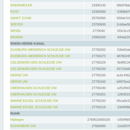
RHEINWEILER
23300130
06b978dd
RUST
23300580
5389b878
SANKT GOAR
25700300
550eb7e9
SPEYER
23700600
2cb8ae5b
WESEL
2770040
f33c3cc9
WORMS
23900200
844a620f
RHEIN-HERNE-KANAL
DUISBURG-MEIDERICH SCHLEUSE OW
27700262
f18e81da
DUISBURG-MEIDERICH SCHLEUSE UW
27700273
48780245
GELSENKIRCHEN SCHLEUSE OW
27700229
5b9f8134
GELSENKIRCHEN SCHLEUSE UW
27700230
427318d0
HERNE OW
27700150
ac6c4362
HERNE UW
27700160
b9975ea1
OBERHAUSEN SCHLEUSE OW
27700240
e251f943
OBERHAUSEN SCHLEUSE UW
27700251
12f63015
WANNE EICKEL SCHLEUSE OW
27700193
05ca0e33
WANNE EICKEL SCHLEUSE UW
27700218
23045f8b
RUHR
Hattingen
2769510000100
c0594fb5
RUHRWEHR OW
27600090
12a3037f