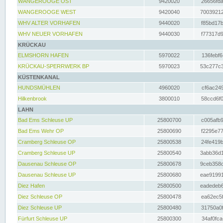
WANGEROOGE OST
9420020
26656fda
WANGEROOGE WEST
9420040
70039212
WHV ALTER VORHAFEN
9440020
f85bd17b
WHV NEUER VORHAFEN
9440030
f77317d9
KRÜCKAU
ELMSHORN HAFEN
5970022
136febf6
KRÜCKAU-SPERRWERK BP
5970023
53c277c3
KÜSTENKANAL
HUNDSMÜHLEN
4960020
cf6ac249
Hilkenbrook
3800010
58ccd6f0
LAHN
Bad Ems Schleuse UP
25800700
c005afb9
Bad Ems Wehr OP
25800690
f2295e77
Cramberg Schleuse OP
25800538
24fe419b
Cramberg Schleuse UP
25800540
3abb36d1
Dausenau Schleuse OP
25800678
9ceb358c
Dausenau Schleuse UP
25800680
eae91991
Diez Hafen
25800500
eadedeb6
Diez Schleuse OP
25800478
ea62ec5f
Diez Schleuse UP
25800480
31750a0f
Fürfurt Schleuse UP
25800300
34af0fca