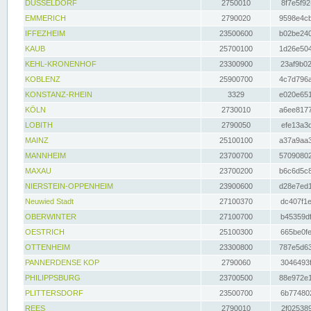
DÜSSELDORF
2750010
8f7e5f92
EMMERICH
2790020
9598e4cb
IFFEZHEIM
23500600
b02be240
KAUB
25700100
1d26e504
KEHL-KRONENHOF
23300900
23af9b02
KOBLENZ
25900700
4c7d796a
KONSTANZ-RHEIN
3329
e020e651
KÖLN
2730010
a6ee8177
LOBITH
2790050
efe13a3d
MAINZ
25100100
a37a9aa3
MANNHEIM
23700700
57090802
MAXAU
23700200
b6c6d5c8
NIERSTEIN-OPPENHEIM
23900600
d28e7ed1
Neuwied Stadt
27100370
dc407f1e
OBERWINTER
27100700
b45359df
OESTRICH
25100300
665be0fe
OTTENHEIM
23300800
787e5d63
PANNERDENSE KOP
2790060
3046493f
PHILIPPSBURG
23700500
88e972e1
PLITTERSDORF
23500700
6b774802
REES
2790010
2f025389