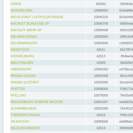
GREIN
420091
f3bf0b0b
HOFKIRCHEN
10088003
616dd98e
INGOLSTADT LUITPOLDSTRASSE
10046105
824a046b
KACHLET SCHLEUSE UP
10090708
0fd56e0a
KACHLET WEHR UP
10090408
560cf185
KELHEIM DONAU
10053009
296fc6d4
KELHEIMWINZER
10054500
c9409937
KIENSTOCK
42011
56178f74
KORNEUBURG
42013
ff44be4a
MAUTHAUSEN
42009
6b002fef
OBERNDORF
10056302
e476bcad
PASSAU DONAU
10091008
9f12c405
PASSAU ILZSTADT
10092000
33ceb441
PFATTER
10068006
f768173a
PFELLING
10078000
7fe63a95
REGENSBURG EISERNE BRÜCKE
10061007
eebd633a
SCHWABELWEIS
10062000
7644f1d7
THEBNERSTRASSL
42015
f7b5c3d3
VILSHOFEN
10089006
e6d68ab7
WILDUNGSMAUER
42014
35846b8b