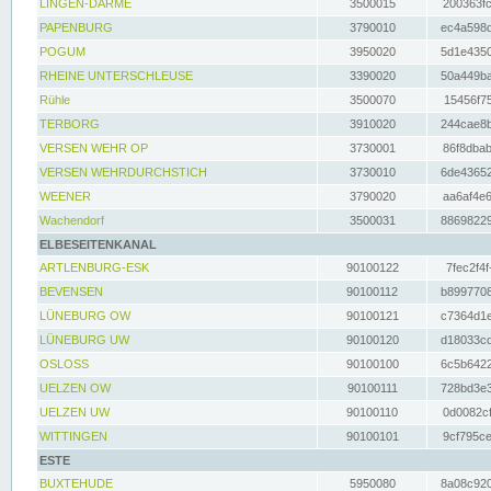
LINGEN-DARME
3500015
200363fc
PAPENBURG
3790010
ec4a598d
POGUM
3950020
5d1e4350
RHEINE UNTERSCHLEUSE
3390020
50a449ba
Rühle
3500070
15456f75
TERBORG
3910020
244cae8b
VERSEN WEHR OP
3730001
86f8dbab
VERSEN WEHRDURCHSTICH
3730010
6de43652
WEENER
3790020
aa6af4e6
Wachendorf
3500031
88698229
ELBESEITENKANAL
ARTLENBURG-ESK
90100122
7fec2f4f
BEVENSEN
90100112
b8997708
LÜNEBURG OW
90100121
c7364d1e
LÜNEBURG UW
90100120
d18033cd
OSLOSS
90100100
6c5b6422
UELZEN OW
90100111
728bd3e3
UELZEN UW
90100110
0d0082cf
WITTINGEN
90100101
9cf795ce
ESTE
BUXTEHUDE
5950080
8a08c920