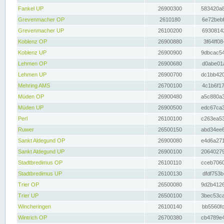
Fankel UP
26900300
583420a8
Grevenmacher OP
2610180
6e72bebf
Grevenmacher UP
26100200
69308142
Koblenz OP
26900880
3f64ff08
Koblenz UP
26900900
9dbcac54
Lehmen OP
26900680
d0abe01a
Lehmen UP
26900700
dc1bb420
Mehring AMS
26700100
4c1b6f17
Müden OP
26900480
a5c880a3
Müden UP
26900500
edc67ca3
Perl
26100100
c263ea53
Ruwer
26500150
abd34ee6
Sankt Aldegund OP
26900080
e4d6a271
Sankt Aldegund UP
26900100
20640279
Stadtbredimus OP
26100110
cceb7060
Stadtbredimus UP
26100130
dfdf753b
Trier OP
26500080
9d2b4126
Trier UP
26500100
3bec53ca
Wincheringen
26100140
bb5560fc
Wintrich OP
26700380
cb4789e4