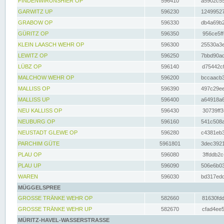
FINDENWIRUNSHIER OP
596410
a5902c55
GARWITZ UP
596230
12499527
GRABOW OP
596330
db4a69b2
GÜRITZ OP
596350
956ce5ff
KLEIN LAASCH WEHR OP
596300
25530a3e
LEWITZ OP
596250
7bbd90ad
LÜBZ OP
596140
d75442cf
MALCHOW WEHR OP
596200
bccaacb3
MALLISS OP
596390
497c29ee
MALLISS UP
596400
a64918a6
NEU KALLISS OP
596430
30739ff3
NEUBURG OP
596160
541c508a
NEUSTADT GLEWE OP
596280
c4381eb3
PARCHIM GÜTE
5961801
3dec3921
PLAU OP
596080
3ffddb2c
PLAU UP
596090
506e6b03
WAREN
596030
bd317edd
MÜGGELSPREE
GROSSE TRÄNKE WEHR OP
582660
81630fdd
GROSSE TRÄNKE WEHR UP
582670
cfad4ee5
MÜRITZ-HAVEL-WASSERSTRASSE