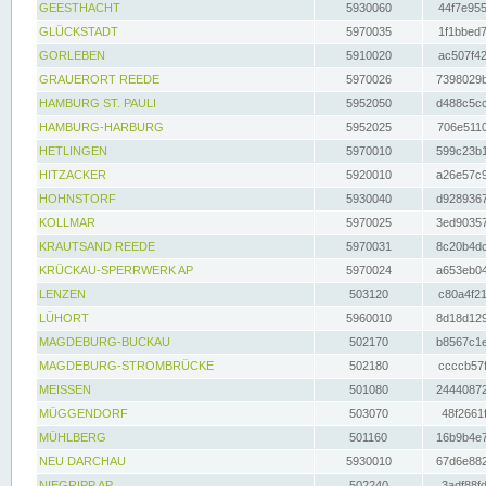
GEESTHACHT
5930060
44f7e955
GLÜCKSTADT
5970035
1f1bbed7
GORLEBEN
5910020
ac507f42
GRAUERORT REEDE
5970026
7398029b
HAMBURG ST. PAULI
5952050
d488c5cc
HAMBURG-HARBURG
5952025
706e5110
HETLINGEN
5970010
599c23b1
HITZACKER
5920010
a26e57c9
HOHNSTORF
5930040
d9289367
KOLLMAR
5970025
3ed90357
KRAUTSAND REEDE
5970031
8c20b4dc
KRÜCKAU-SPERRWERK AP
5970024
a653eb04
LENZEN
503120
c80a4f21
LÜHORT
5960010
8d18d129
MAGDEBURG-BUCKAU
502170
b8567c1e
MAGDEBURG-STROMBRÜCKE
502180
ccccb57f
MEISSEN
501080
24440872
MÜGGENDORF
503070
48f2661f
MÜHLBERG
501160
16b9b4e7
NEU DARCHAU
5930010
67d6e882
NIEGRIPP AP
502240
3adf88fd