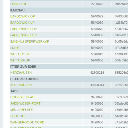
IJSSELKOP
2790070
bbaefa8e
ILMENAU
BARDOWICK OP
5940029
07830b68
BARDOWICK UP
5940030
a238b70f
FAHRENHOLZ OP
5940070
c33c3667
FAHRENHOLZ UP
5940060
bb62b28f
ILMENAU SPERRWERK AP
5940080
6b05e8dc
LÜNE
5940020
d7a8df36
WITTORF OP
5940049
eb3d4195
WITTORF UP
5940050
308c39b6
ITTER ZUR EDER
HERZHAUSEN
42800218
855205e7
ITTER ZUR DIEMEL
KOTTHAUSEN
44100013
36243256
JADE
HOOKSIELPLATE
9430020
fac30fe9
JADE-WESER-PORT
9430050
33bdec83
MELLUMPLATE
9420010
c8b9a2b6
SCHILLIG
9430030
b1cda5a0
WANGEROOGE NORD
9420030
c41d42b1