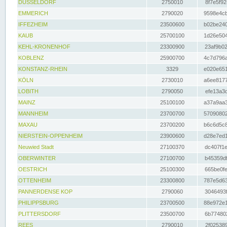
DÜSSELDORF
2750010
8f7e5f92
EMMERICH
2790020
9598e4cb
IFFEZHEIM
23500600
b02be240
KAUB
25700100
1d26e504
KEHL-KRONENHOF
23300900
23af9b02
KOBLENZ
25900700
4c7d796a
KONSTANZ-RHEIN
3329
e020e651
KÖLN
2730010
a6ee8177
LOBITH
2790050
efe13a3d
MAINZ
25100100
a37a9aa3
MANNHEIM
23700700
57090802
MAXAU
23700200
b6c6d5c8
NIERSTEIN-OPPENHEIM
23900600
d28e7ed1
Neuwied Stadt
27100370
dc407f1e
OBERWINTER
27100700
b45359df
OESTRICH
25100300
665be0fe
OTTENHEIM
23300800
787e5d63
PANNERDENSE KOP
2790060
3046493f
PHILIPPSBURG
23700500
88e972e1
PLITTERSDORF
23500700
6b774802
REES
2790010
2f025389