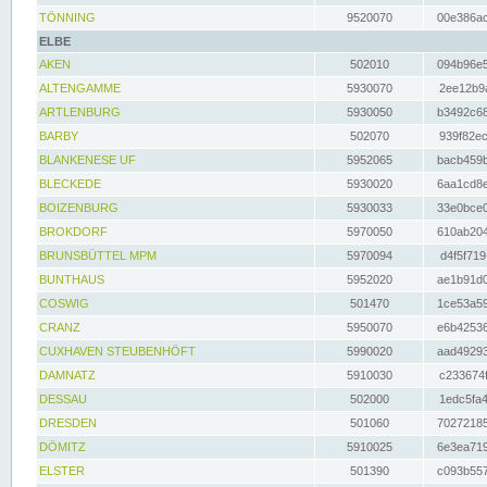
TÖNNING
9520070
00e386ac
ELBE
AKEN
502010
094b96e5
ALTENGAMME
5930070
2ee12b9a
ARTLENBURG
5930050
b3492c68
BARBY
502070
939f82ec
BLANKENESE UF
5952065
bacb459b
BLECKEDE
5930020
6aa1cd8e
BOIZENBURG
5930033
33e0bce0
BROKDORF
5970050
610ab204
BRUNSBÜTTEL MPM
5970094
d4f5f719
BUNTHAUS
5952020
ae1b91d0
COSWIG
501470
1ce53a59
CRANZ
5950070
e6b42536
CUXHAVEN STEUBENHÖFT
5990020
aad49293
DAMNATZ
5910030
c233674f
DESSAU
502000
1edc5fa4
DRESDEN
501060
70272185
DÖMITZ
5910025
6e3ea719
ELSTER
501390
c093b557