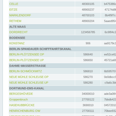
CELLE
48300105
b475386c
EITZE
48900237
47174d8f
MARKLENDORF
48700103
8b4f9f7c
RETHEM
48900204
5aaed954
ALTE MAAS
DORDRECHT
123456785
6c6f84c2
BODENSEE
KONSTANZ
906
aa9179c1
BERLIN-SPANDAUER-SCHIFFFAHRTSKANAL
BERLIN-PLÖTZENSEE OP
586640
ee52ce62
BERLIN-PLÖTZENSEE UP
586650
45721a68
DAHME-WASSERSTRASSE
BERLIN-SCHMÖCKWITZ
586810
6b595707
NEUE MÜHLE SCHLEUSE OP
586270
0e0dbcc9
NEUE MÜHLE SCHLEUSE UP
586280
c9a6c3bf
DORTMUND-EMS-KANAL
BERGESHÖVEDE
34000010
ade3a084
Groppenbruch
27700122
7bbdb421
HASEHUBBRÜCKE
3690010
04572010
HENRICHENBURG OW
27700111
70bee932