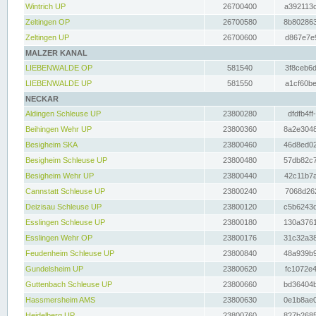
Wintrich UP
26700400
a392113c
Zeltingen OP
26700580
8b802863
Zeltingen UP
26700600
d867e7e9
MALZER KANAL
LIEBENWALDE OP
581540
3f8ceb6d
LIEBENWALDE UP
581550
a1cf60be
NECKAR
Aldingen Schleuse UP
23800280
dfdfb4ff
Beihingen Wehr UP
23800360
8a2e3048
Besigheim SKA
23800460
46d8ed02
Besigheim Schleuse UP
23800480
57db82c7
Besigheim Wehr UP
23800440
42c11b7a
Cannstatt Schleuse UP
23800240
7068d262
Deizisau Schleuse UP
23800120
c5b6243d
Esslingen Schleuse UP
23800180
130a3761
Esslingen Wehr OP
23800176
31c32a38
Feudenheim Schleuse UP
23800840
48a939b9
Gundelsheim UP
23800620
fc1072e4
Guttenbach Schleuse UP
23800660
bd36404b
Hassmersheim AMS
23800630
0e1b8ae0
Heidelberg UP
23800760
827b2685