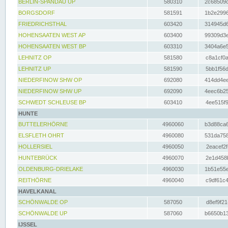
BERLIN-SPANDAU UP
580310
2c68509c
BORGSDORF
581591
1b2e2996
FRIEDRICHSTHAL
603420
314945d6
HOHENSAATEN WEST AP
603400
99309d3e
HOHENSAATEN WEST BP
603310
3404a6e5
LEHNITZ OP
581580
c8a1cf0a
LEHNITZ UP
581590
5bb1f56d
NIEDERFINOW SHW OP
692080
414dd4ee
NIEDERFINOW SHW UP
692090
4eec6b25
SCHWEDT SCHLEUSE BP
603410
4ee515f9
HUNTE
BUTTELERHÖRNE
4960060
b3d88ca6
ELSFLETH OHRT
4960080
531da758
HOLLERSIEL
4960050
2eacef2f
HUNTEBRÜCK
4960070
2e1d458b
OLDENBURG-DRIELAKE
4960030
1b51e55e
REITHÖRNE
4960040
c9df61c4
HAVELKANAL
SCHÖNWALDE OP
587050
d8ef9f21
SCHÖNWALDE UP
587060
b6650b13
IJSSEL