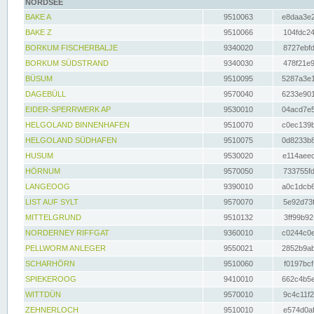
NORDSEE
BAKE A
9510063
e8daa3e2
BAKE Z
9510066
104fdc24
BORKUM FISCHERBALJE
9340020
8727ebfd
BORKUM SÜDSTRAND
9340030
478f21e9
BÜSUM
9510095
5287a3e1
DAGEBÜLL
9570040
6233e901
EIDER-SPERRWERK AP
9530010
04acd7e5
HELGOLAND BINNENHAFEN
9510070
c0ec139b
HELGOLAND SÜDHAFEN
9510075
0d8233b8
HUSUM
9530020
e114aeec
HÖRNUM
9570050
733755fd
LANGEOOG
9390010
a0c1dcb6
LIST AUF SYLT
9570070
5e92d73f
MITTELGRUND
9510132
3ff99b92
NORDERNEY RIFFGAT
9360010
c0244c0e
PELLWORM ANLEGER
9550021
2852b9ab
SCHARHÖRN
9510060
f0197bcf
SPIEKEROOG
9410010
662c4b5e
WITTDÜN
9570010
9c4c11f2
ZEHNERLOCH
9510010
e574d0af