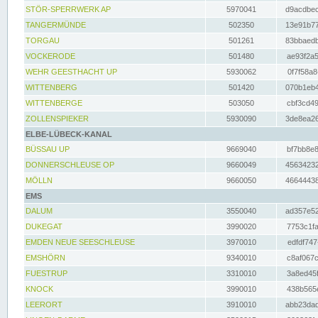
STÖR-SPERRWERK AP
5970041
d9acdbec
TANGERMÜNDE
502350
13e91b77
TORGAU
501261
83bbaedb
VOCKERODE
501480
ae93f2a5
WEHR GEESTHACHT UP
5930062
0f7f58a8
WITTENBERG
501420
070b1eb4
WITTENBERGE
503050
cbf3cd49
ZOLLENSPIEKER
5930090
3de8ea26
ELBE-LÜBECK-KANAL
BÜSSAU UP
9669040
bf7bb8e8
DONNERSCHLEUSE OP
9660049
45634232
MÖLLN
9660050
46644438
EMS
DALUM
3550040
ad357e52
DUKEGAT
3990020
7753c1fa
EMDEN NEUE SEESCHLEUSE
3970010
edfdf747
EMSHÖRN
9340010
c8af067c
FUESTRUP
3310010
3a8ed45f
KNOCK
3990010
438b565e
LEERORT
3910010
abb23dad