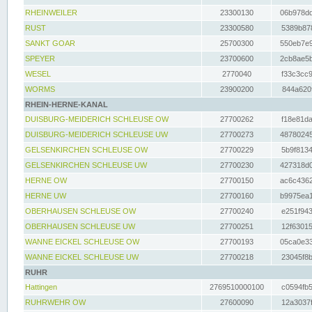
RHEINWEILER
23300130
06b978dd
RUST
23300580
5389b878
SANKT GOAR
25700300
550eb7e9
SPEYER
23700600
2cb8ae5b
WESEL
2770040
f33c3cc9
WORMS
23900200
844a620f
RHEIN-HERNE-KANAL
DUISBURG-MEIDERICH SCHLEUSE OW
27700262
f18e81da
DUISBURG-MEIDERICH SCHLEUSE UW
27700273
48780245
GELSENKIRCHEN SCHLEUSE OW
27700229
5b9f8134
GELSENKIRCHEN SCHLEUSE UW
27700230
427318d0
HERNE OW
27700150
ac6c4362
HERNE UW
27700160
b9975ea1
OBERHAUSEN SCHLEUSE OW
27700240
e251f943
OBERHAUSEN SCHLEUSE UW
27700251
12f63015
WANNE EICKEL SCHLEUSE OW
27700193
05ca0e33
WANNE EICKEL SCHLEUSE UW
27700218
23045f8b
RUHR
Hattingen
2769510000100
c0594fb5
RUHRWEHR OW
27600090
12a3037f