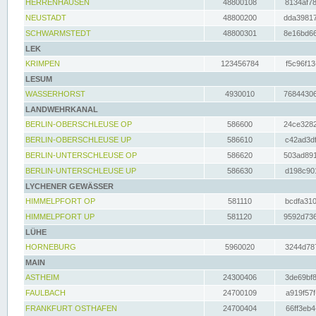
HERRENHAUSEN
48800108
8134af78
NEUSTADT
48800200
dda39817
SCHWARMSTEDT
48800301
8e16bd66
LEK
KRIMPEN
123456784
f5c96f13
LESUM
WASSERHORST
4930010
76844306
LANDWEHRKANAL
BERLIN-OBERSCHLEUSE OP
586600
24ce3282
BERLIN-OBERSCHLEUSE UP
586610
c42ad3df
BERLIN-UNTERSCHLEUSE OP
586620
503ad891
BERLIN-UNTERSCHLEUSE UP
586630
d198c901
LYCHENER GEWÄSSER
HIMMELPFORT OP
581110
bcdfa310
HIMMELPFORT UP
581120
9592d736
LÜHE
HORNEBURG
5960020
3244d787
MAIN
ASTHEIM
24300406
3de69bf8
FAULBACH
24700109
a919f57f
FRANKFURT OSTHAFEN
24700404
66ff3eb4