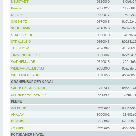
NEUSTADT
9610080
3f0b6b74
Prerow
9650027
7d50c68c
RUDEN
9690077
1fa822e6
SASSNITZ
9670065
9e7b2a4d
SCHLESWIG
9610040
09370c05
STAHLBRODE
9650070
340707f4
STRALSUND
9650043
b9163121
THIESSOW
9670067
d1c9bb3c
TIMMENDORF POEL
9630007
d22c341b
WARNEMÜNDE
9640015
220ff4c6
WISMAR-BAUMHAUS
9630008
95a0ab45
WITTOWER FÄHRE
9670055
4b348b56
ORANIENBURGER KANAL
SACHSENHAUSEN OP
580240
adbd3144
SACHSENHAUSEN UP
581840
0a6fe221
PEENE
AALBUDE
9660009
8ba772ed
ANKLAM
9660001
22fd01e0
DEMMIN
9660007
b7e238e8
JARMEN
9660005
a3328262
POTSDAMER HAVEL