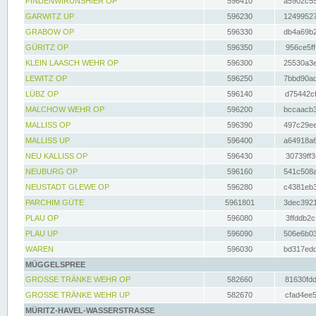
FINDENWIRUNSHIER OP
596410
a5902c55
GARWITZ UP
596230
12499527
GRABOW OP
596330
db4a69b2
GÜRITZ OP
596350
956ce5ff
KLEIN LAASCH WEHR OP
596300
25530a3e
LEWITZ OP
596250
7bbd90ad
LÜBZ OP
596140
d75442cf
MALCHOW WEHR OP
596200
bccaacb3
MALLISS OP
596390
497c29ee
MALLISS UP
596400
a64918a6
NEU KALLISS OP
596430
30739ff3
NEUBURG OP
596160
541c508a
NEUSTADT GLEWE OP
596280
c4381eb3
PARCHIM GÜTE
5961801
3dec3921
PLAU OP
596080
3ffddb2c
PLAU UP
596090
506e6b03
WAREN
596030
bd317edd
MÜGGELSPREE
GROSSE TRÄNKE WEHR OP
582660
81630fdd
GROSSE TRÄNKE WEHR UP
582670
cfad4ee5
MÜRITZ-HAVEL-WASSERSTRASSE