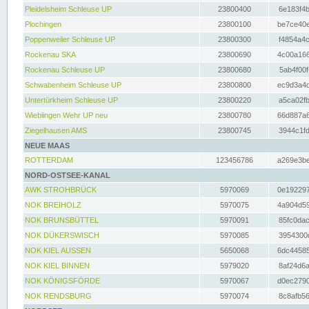
Pleidelsheim Schleuse UP
23800400
6e183f4b
Plochingen
23800100
be7ce40e
Poppenweiler Schleuse UP
23800300
f4854a4c
Rockenau SKA
23800690
4c00a166
Rockenau Schleuse UP
23800680
5ab4f00f
Schwabenheim Schleuse UP
23800800
ec9d3a4d
Untertürkheim Schleuse UP
23800220
a5ca02fb
Wieblingen Wehr UP neu
23800780
66d887a6
Ziegelhausen AMS
23800745
3944c1fd
NEUE MAAS
ROTTERDAM
123456786
a269e3be
NORD-OSTSEE-KANAL
AWK STROHBRÜCK
5970069
0e192297
NOK BREIHOLZ
5970075
4a904d59
NOK BRUNSBÜTTEL
5970091
85fc0dac
NOK DÜKERSWISCH
5970085
3954300d
NOK KIEL AUSSEN
5650068
6dc44585
NOK KIEL BINNEN
5979020
8af24d6a
NOK KÖNIGSFÖRDE
5970067
d0ec2790
NOK RENDSBURG
5970074
8c8afb56