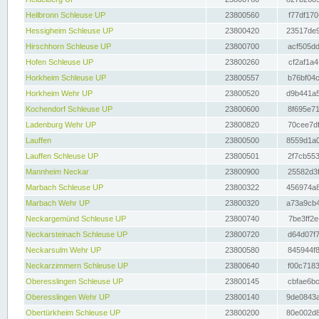
Heilbronn Schleuse UP
23800560
f77df170
Hessigheim Schleuse UP
23800420
23517de9
Hirschhorn Schleuse UP
23800700
acf505dd
Hofen Schleuse UP
23800260
cf2af1a4
Horkheim Schleuse UP
23800557
b76bf04c
Horkheim Wehr UP
23800520
d9b441a5
Kochendorf Schleuse UP
23800600
8f695e71
Ladenburg Wehr UP
23800820
70cee7df
Lauffen
23800500
8559d1a0
Lauffen Schleuse UP
23800501
2f7cb553
Mannheim Neckar
23800900
25582d3f
Marbach Schleuse UP
23800322
456974a8
Marbach Wehr UP
23800320
a73a9cb4
Neckargemünd Schleuse UP
23800740
7be3ff2e
Neckarsteinach Schleuse UP
23800720
d64d07f7
Neckarsulm Wehr UP
23800580
845944f8
Neckarzimmern Schleuse UP
23800640
f00c7183
Oberesslingen Schleuse UP
23800145
cbfae6bc
Oberesslingen Wehr UP
23800140
9de0843a
Obertürkheim Schleuse UP
23800200
80e002d8