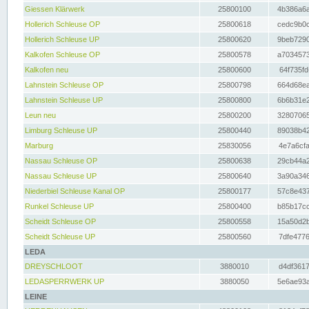
Giessen Klärwerk
25800100
4b386a6a
Hollerich Schleuse OP
25800618
cedc9b0c
Hollerich Schleuse UP
25800620
9beb7290
Kalkofen Schleuse OP
25800578
a7034573
Kalkofen neu
25800600
64f735fd
Lahnstein Schleuse OP
25800798
664d68ea
Lahnstein Schleuse UP
25800800
6b6b31e2
Leun neu
25800200
32807065
Limburg Schleuse UP
25800440
89038b42
Marburg
25830056
4e7a6cfa
Nassau Schleuse OP
25800638
29cb44a2
Nassau Schleuse UP
25800640
3a90a346
Niederbiel Schleuse Kanal OP
25800177
57c8e437
Runkel Schleuse UP
25800400
b85b17cc
Scheidt Schleuse OP
25800558
15a50d2b
Scheidt Schleuse UP
25800560
7dfe4776
LEDA
DREYSCHLOOT
3880010
d4df3617
LEDASPERRWERK UP
3880050
5e6ae93a
LEINE