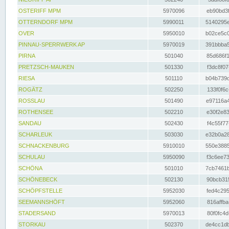
OSTERIFF MPM
5970096
eb90bd3f
OTTERNDORF MPM
5990011
5140295e
OVER
5950010
b02ce5c0
PINNAU-SPERRWERK AP
5970019
391bbba5
PIRNA
501040
85d686f1
PRETZSCH-MAUKEN
501330
f3dc8f07
RIESA
501110
b04b739d
ROGÄTZ
502250
133f0f6c
ROSSLAU
501490
e97116a4
ROTHENSEE
502210
e30f2e83
SANDAU
502430
f4c55f77
SCHARLEUK
503030
e32b0a28
SCHNACKENBURG
5910010
550e3885
SCHULAU
5950090
f3c6ee73
SCHÖNA
501010
7cb7461b
SCHÖNEBECK
502130
90bcb315
SCHÖPFSTELLE
5952030
fed4c295
SEEMANNSHÖFT
5952060
816affba
STADERSAND
5970013
80f0fc4d
STORKAU
502370
de4cc1db