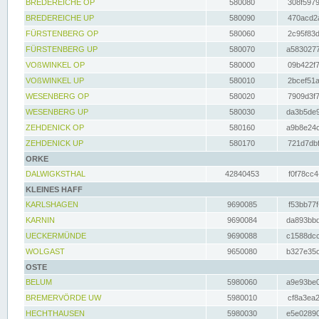
BREDEREICHE OP
580080
308f5979
BREDEREICHE UP
580090
470acd2a
FÜRSTENBERG OP
580060
2c95f83d
FÜRSTENBERG UP
580070
a5830277
VOßWINKEL OP
580000
09b422f7
VOßWINKEL UP
580010
2bcef51a
WESENBERG OP
580020
7909d3f7
WESENBERG UP
580030
da3b5de9
ZEHDENICK OP
580160
a9b8e24c
ZEHDENICK UP
580170
721d7dbf
ORKE
DALWIGKSTHAL
42840453
f0f78cc4
KLEINES HAFF
KARLSHAGEN
9690085
f53bb77f
KARNIN
9690084
da893bbd
UECKERMÜNDE
9690088
c1588dcc
WOLGAST
9650080
b327e35c
OSTE
BELUM
5980060
a9e93be0
BREMERVÖRDE UW
5980010
cf8a3ea2
HECHTHAUSEN
5980030
e5e02890