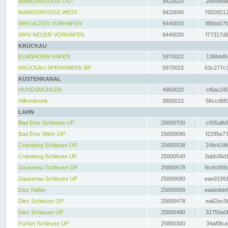
WANGEROOGE OST
9420020
26656fda
WANGEROOGE WEST
9420040
70039212
WHV ALTER VORHAFEN
9440020
f85bd17b
WHV NEUER VORHAFEN
9440030
f77317d9
KRÜCKAU
ELMSHORN HAFEN
5970022
136febf6
KRÜCKAU-SPERRWERK BP
5970023
53c277c3
KÜSTENKANAL
HUNDSMÜHLEN
4960020
cf6ac249
Hilkenbrook
3800010
58ccd6f0
LAHN
Bad Ems Schleuse UP
25800700
c005afb9
Bad Ems Wehr OP
25800690
f2295e77
Cramberg Schleuse OP
25800538
24fe419b
Cramberg Schleuse UP
25800540
3abb36d1
Dausenau Schleuse OP
25800678
9ceb358c
Dausenau Schleuse UP
25800680
eae91991
Diez Hafen
25800500
eadedeb6
Diez Schleuse OP
25800478
ea62ec5f
Diez Schleuse UP
25800480
31750a0f
Fürfurt Schleuse UP
25800300
34af0fca