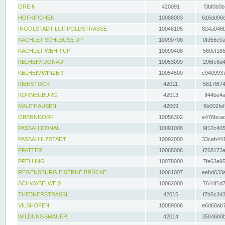
GREIN
420091
f3bf0b0b
HOFKIRCHEN
10088003
616dd98e
INGOLSTADT LUITPOLDSTRASSE
10046105
824a046b
KACHLET SCHLEUSE UP
10090708
0fd56e0a
KACHLET WEHR UP
10090408
560cf185
KELHEIM DONAU
10053009
296fc6d4
KELHEIMWINZER
10054500
c9409937
KIENSTOCK
42011
56178f74
KORNEUBURG
42013
ff44be4a
MAUTHAUSEN
42009
6b002fef
OBERNDORF
10056302
e476bcad
PASSAU DONAU
10091008
9f12c405
PASSAU ILZSTADT
10092000
33ceb441
PFATTER
10068006
f768173a
PFELLING
10078000
7fe63a95
REGENSBURG EISERNE BRÜCKE
10061007
eebd633a
SCHWABELWEIS
10062000
7644f1d7
THEBNERSTRASSL
42015
f7b5c3d3
VILSHOFEN
10089006
e6d68ab7
WILDUNGSMAUER
42014
35846b8b