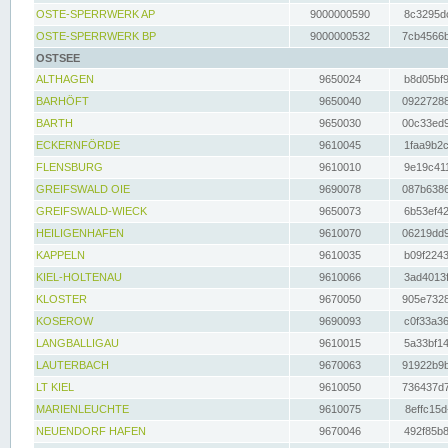
OSTE-SPERRWERK AP
9000000590
8c3295dc
OSTE-SPERRWERK BP
9000000532
7cb4566b
OSTSEE
ALTHAGEN
9650024
b8d05bf9
BARHÖFT
9650040
09227288
BARTH
9650030
00c33ed9
ECKERNFÖRDE
9610045
1faa9b2c
FLENSBURG
9610010
9e19c411
GREIFSWALD OIE
9690078
087b6386
GREIFSWALD-WIECK
9650073
6b53ef42
HEILIGENHAFEN
9610070
06219dd9
KAPPELN
9610035
b09f2243
KIEL-HOLTENAU
9610066
3ad4013f
KLOSTER
9670050
905e7328
KOSEROW
9690093
c0f33a36
LANGBALLIGAU
9610015
5a33bf14
LAUTERBACH
9670063
91922b9b
LT KIEL
9610050
736437d7
MARIENLEUCHTE
9610075
8effc15d
NEUENDORF HAFEN
9670046
492f85b8