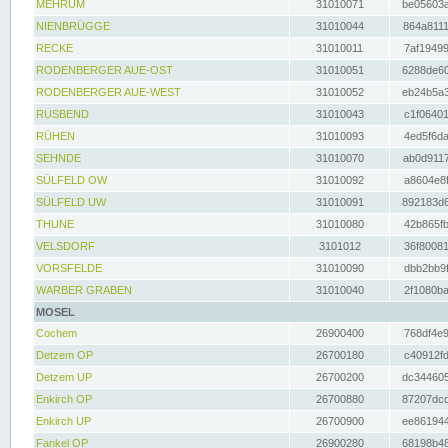
MEHRUM
31010071
be05603a
NIENBRÜGGE
31010044
864a8111
RECKE
31010011
7af19499
RODENBERGER AUE-OST
31010051
6288de60
RODENBERGER AUE-WEST
31010052
eb24b5a3
RUSBEND
31010043
c1f06401
RÜHEN
31010093
4ed5f6da
SEHNDE
31010070
ab0d9117
SÜLFELD OW
31010092
a8604e8f
SÜLFELD UW
31010091
892183d6
THUNE
31010080
42b865fb
VELSDORF
3101012
36f80081
VORSFELDE
31010090
dbb2bb9f
WARBER GRABEN
31010040
2f1080ba
MOSEL
Cochem
26900400
768df4e9
Detzem OP
26700180
c40912fd
Detzem UP
26700200
dc344605
Enkirch OP
26700880
87207dcd
Enkirch UP
26700900
ee861944
Fankel OP
26900280
68198b48