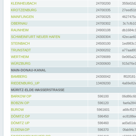
KLEINHEUBACH
24700200
355b02d2
KROTZENBURG
24700335
27eed51b
MAINFLINGEN
24700325
4627475d
OBERNAU
24700302
3c7cfb10
RAUNHEIM
24900108
db1684c1
SCHWEINFURT NEUER HAFEN
24300304
42ecae60
STEINBACH
24500100
1ed983c3
TRUNSTADT
24300202
a77aad00
WERTHEIM
24709089
0e065a22
WÜRZBURG
24300600
915d76e1
MAIN-DONAU-KANAL
BAMBERG
24300042
ff02f181
RIEDENBURG_UP
13409200
4a69e82e
MÜRITZ-ELDE-WASSERSTRASSE
BARKOW OP
596100
06d86c6b
BOBZIN OP
596120
faefa284
BUROW
5961601
a68cf527
DÖMITZ OP
596450
ec8188ee
DÖMITZ UP
596460
ad3a51da
ELDENA OP
596370
0fab94c7