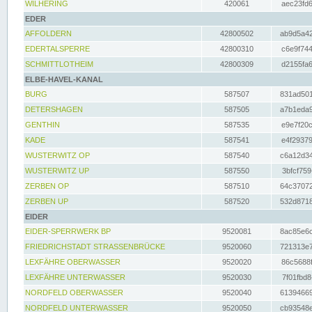
WILHERING
420061
aec23fd6
EDER
AFFOLDERN
42800502
ab9d5a42
EDERTALSPERRE
42800310
c6e9f744
SCHMITTLOTHEIM
42800309
d2155fa6
ELBE-HAVEL-KANAL
BURG
587507
831ad501
DETERSHAGEN
587505
a7b1eda9
GENTHIN
587535
e9e7f20c
KADE
587541
e4f29379
WUSTERWITZ OP
587540
c6a12d34
WUSTERWITZ UP
587550
3bfcf759
ZERBEN OP
587510
64c37072
ZERBEN UP
587520
532d8718
EIDER
EIDER-SPERRWERK BP
9520081
8ac85e6c
FRIEDRICHSTADT STRASSENBRÜCKE
9520060
721313e7
LEXFÄHRE OBERWASSER
9520020
86c5688f
LEXFÄHRE UNTERWASSER
9520030
7f01fbd8
NORDFELD OBERWASSER
9520040
61394669
NORDFELD UNTERWASSER
9520050
cb93548e