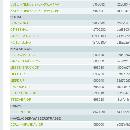
ESTE INNERES SPERRWERK AP
5950082
227b83f7
ESTE INNERES SPERRWERK BP
5950081
5fea1a12
FULDA
BONAFORTH
42900201
23721dfd
GREBENAU
42700202
acd63934
GUNTERSHAUSEN
42900100
213a585d
ROTENBURG
42700100
d1ba62a4
FINOWKANAL
EBERSWALDE OP
693170
3cd46cc7
GRAFENBRÜCK OP
693050
547422fb
LEESENBRÜCK OP
693030
f099ce74
LIEPE OP
693230
6f81b35f
LIEPE UP
693240
79d783d3
RAGÖSE OP
693190
b6bbe4f8
RUHLSDORF OP
693010
6629a4ca
STECHER OP
693210
516fbf8c
HAMME
RITTERHUDE
4940030
f49855d8
HAVEL-ODER-WASSERSTRASSE
BERLIN-SPANDAU OP
580300
e607a4b6