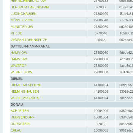
HENRICHENBURG UW
27700133
e6b68bc2
HERBRUM HAFENDAMM
3770030
8177a148
LÜDINGHAUSEN
27800020
f5bc4a51
MÜNSTER OW
27800040
ccd3e8f1
MÜNSTER UW
27800030
ed260406
RHEDE
3770040
16508b11
VERSEN TRENNSPITZE
25463
0024cc40
DATTELN-HAMM-KANAL
HAMM OW
27800060
4dbce62d
HAMM UW
27800080
4ef9dd9c
WALTROP
27800090
facc5c16
WERRIES OW
27800050
d31767ef
DIEMEL
DIEMELTALSPERRE
44100104
5cdc6555
HELMINGHAUSEN
44100206
33092c28
WILHELMSBRÜCKE
44100024
7deedc21
DONAU
ACHLEITEN
10094006
c389c9e2
DEGGENDORF
10081004
53d40547
DÜRNSTEIN
42012
ce4e3050
ERLAU
10096001
99619dc5