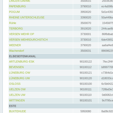
LINGEN-DARME
3500015
200363fc
PAPENBURG
3790010
ec4a598d
POGUM
3950020
5d1e4350
RHEINE UNTERSCHLEUSE
3390020
50a449ba
Rühle
3500070
15456f75
TERBORG
3910020
244cae8b
VERSEN WEHR OP
3730001
86f8dbab
VERSEN WEHRDURCHSTICH
3730010
6de43652
WEENER
3790020
aa6af4e6
Wachendorf
3500031
88698229
ELBESEITENKANAL
ARTLENBURG-ESK
90100122
7fec2f4f
BEVENSEN
90100112
b8997708
LÜNEBURG OW
90100121
c7364d1e
LÜNEBURG UW
90100120
d18033cd
OSLOSS
90100100
6c5b6422
UELZEN OW
90100111
728bd3e3
UELZEN UW
90100110
0d0082cf
WITTINGEN
90100101
9cf795ce
ESTE
BUXTEHUDE
5950080
8a08c920