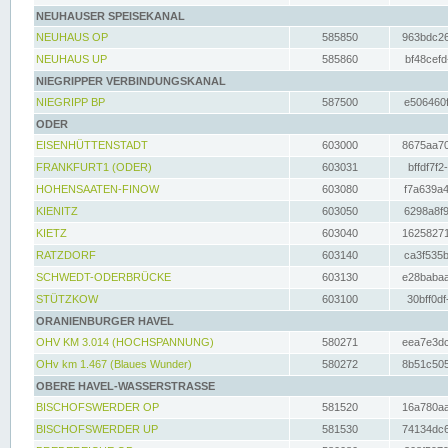
NEUHAUSER SPEISEKANAL
NEUHAUS OP
585850
963bdc26
NEUHAUS UP
585860
bf48cefd
NIEGRIPPER VERBINDUNGSKANAL
NIEGRIPP BP
587500
e506460f
ODER
EISENHÜTTENSTADT
603000
8675aa70
FRANKFURT1 (ODER)
603031
bffdf7f2
HOHENSAATEN-FINOW
603080
f7a639a4
KIENITZ
603050
6298a8f9
KIETZ
603040
16258271
RATZDORF
603140
ca3f535b
SCHWEDT-ODERBRÜCKE
603130
e28babaa
STÜTZKOW
603100
30bff0df
ORANIENBURGER HAVEL
OHV KM 3.014 (HOCHSPANNUNG)
580271
eea7e3dc
OHv km 1.467 (Blaues Wunder)
580272
8b51c505
OBERE HAVEL-WASSERSTRASSE
BISCHOFSWERDER OP
581520
16a780aa
BISCHOFSWERDER UP
581530
74134dc6