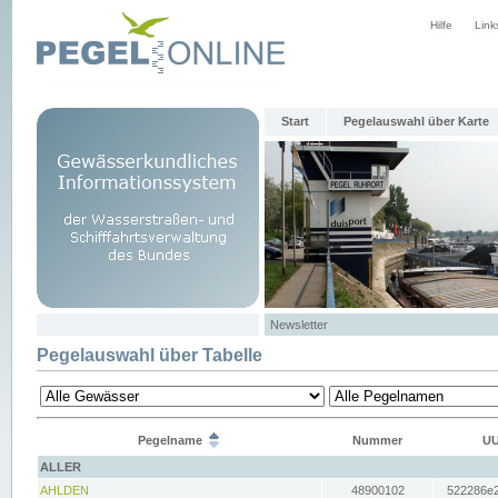
Hilfe
Link
Start
Pegelauswahl über Karte
Newsletter
Pegelauswahl über Tabelle
Pegelname
Nummer
UU
ALLER
AHLDEN
48900102
522286e2