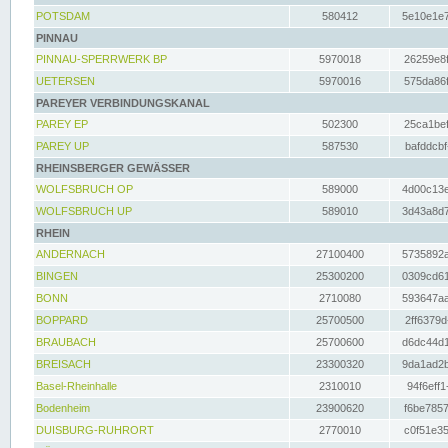
POTSDAM
580412
5e10e1e7
PINNAU
PINNAU-SPERRWERK BP
5970018
26259e8f
UETERSEN
5970016
575da86f
PAREYER VERBINDUNGSKANAL
PAREY EP
502300
25ca1bef
PAREY UP
587530
bafddcbf
RHEINSBERGER GEWÄSSER
WOLFSBRUCH OP
589000
4d00c13e
WOLFSBRUCH UP
589010
3d43a8d7
RHEIN
ANDERNACH
27100400
5735892a
BINGEN
25300200
0309cd61
BONN
2710080
593647aa
BOPPARD
25700500
2ff6379d
BRAUBACH
25700600
d6dc44d1
BREISACH
23300320
9da1ad2b
Basel-Rheinhalle
2310010
94f6eff1
Bodenheim
23900620
f6be7857
DUISBURG-RUHRORT
2770010
c0f51e35