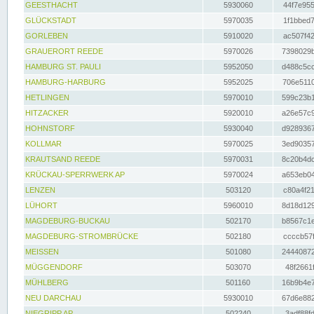
GEESTHACHT
5930060
44f7e955
GLÜCKSTADT
5970035
1f1bbed7
GORLEBEN
5910020
ac507f42
GRAUERORT REEDE
5970026
7398029b
HAMBURG ST. PAULI
5952050
d488c5cc
HAMBURG-HARBURG
5952025
706e5110
HETLINGEN
5970010
599c23b1
HITZACKER
5920010
a26e57c9
HOHNSTORF
5930040
d9289367
KOLLMAR
5970025
3ed90357
KRAUTSAND REEDE
5970031
8c20b4dc
KRÜCKAU-SPERRWERK AP
5970024
a653eb04
LENZEN
503120
c80a4f21
LÜHORT
5960010
8d18d129
MAGDEBURG-BUCKAU
502170
b8567c1e
MAGDEBURG-STROMBRÜCKE
502180
ccccb57f
MEISSEN
501080
24440872
MÜGGENDORF
503070
48f2661f
MÜHLBERG
501160
16b9b4e7
NEU DARCHAU
5930010
67d6e882
NIEGRIPP AP
502240
3adf88fd