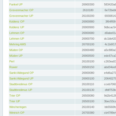
Fankel UP
26900300
583420a8
Grevenmacher OP
2610180
6e72bebf
Grevenmacher UP
26100200
69308142
Koblenz OP
26900880
3f64ff08
Koblenz UP
26900900
9dbcac54
Lehmen OP
26900680
d0abe01a
Lehmen UP
26900700
dc1bb420
Mehring AMS
26700100
4c1b6f17
Müden OP
26900480
a5c880a3
Müden UP
26900500
edc67ca3
Perl
26100100
c263ea53
Ruwer
26500150
abd34ee6
Sankt Aldegund OP
26900080
e4d6a271
Sankt Aldegund UP
26900100
20640279
Stadtbredimus OP
26100110
cceb7060
Stadtbredimus UP
26100130
dfdf753b
Trier OP
26500080
9d2b4126
Trier UP
26500100
3bec53ca
Wincheringen
26100140
bb5560fc
Wintrich OP
26700380
cb4789e4