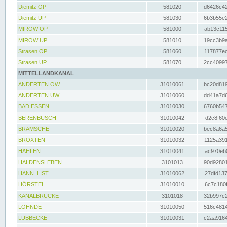
Diemitz OP
581020
d6426c42
Diemitz UP
581030
6b3b55e2
MIROW OP
581000
ab13c115
MIROW UP
581010
19cc3b9a
Strasen OP
581060
117877ec
Strasen UP
581070
2cc40997
MITTELLANDKANAL
ANDERTEN OW
31010061
bc20d819
ANDERTEN UW
31010060
dd41a7d6
BAD ESSEN
31010030
6760b547
BERENBUSCH
31010042
d2c8f60e
BRAMSCHE
31010020
bec8a6a5
BROXTEN
31010032
1125a391
HAHLEN
31010041
ac970eb0
HALDENSLEBEN
3101013
90d92801
HANN. LIST
31010062
27dfd137
HÖRSTEL
31010010
6c7c180f
KANALBRÜCKE
3101018
32b997c2
LOHNDE
31010050
516c4814
LÜBBECKE
31010031
c2aa9164