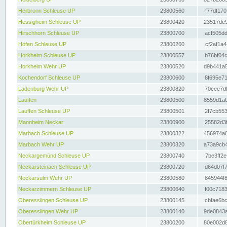
Heilbronn Schleuse UP
23800560
f77df170
Hessigheim Schleuse UP
23800420
23517de9
Hirschhorn Schleuse UP
23800700
acf505dd
Hofen Schleuse UP
23800260
cf2af1a4
Horkheim Schleuse UP
23800557
b76bf04c
Horkheim Wehr UP
23800520
d9b441a5
Kochendorf Schleuse UP
23800600
8f695e71
Ladenburg Wehr UP
23800820
70cee7df
Lauffen
23800500
8559d1a0
Lauffen Schleuse UP
23800501
2f7cb553
Mannheim Neckar
23800900
25582d3f
Marbach Schleuse UP
23800322
456974a8
Marbach Wehr UP
23800320
a73a9cb4
Neckargemünd Schleuse UP
23800740
7be3ff2e
Neckarsteinach Schleuse UP
23800720
d64d07f7
Neckarsulm Wehr UP
23800580
845944f8
Neckarzimmern Schleuse UP
23800640
f00c7183
Oberesslingen Schleuse UP
23800145
cbfae6bc
Oberesslingen Wehr UP
23800140
9de0843a
Obertürkheim Schleuse UP
23800200
80e002d8