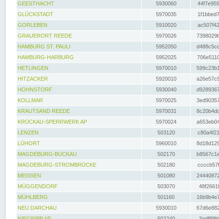
GEESTHACHT
5930060
44f7e955
GLÜCKSTADT
5970035
1f1bbed7
GORLEBEN
5910020
ac507f42
GRAUERORT REEDE
5970026
7398029b
HAMBURG ST. PAULI
5952050
d488c5cc
HAMBURG-HARBURG
5952025
706e5110
HETLINGEN
5970010
599c23b1
HITZACKER
5920010
a26e57c9
HOHNSTORF
5930040
d9289367
KOLLMAR
5970025
3ed90357
KRAUTSAND REEDE
5970031
8c20b4dc
KRÜCKAU-SPERRWERK AP
5970024
a653eb04
LENZEN
503120
c80a4f21
LÜHORT
5960010
8d18d129
MAGDEBURG-BUCKAU
502170
b8567c1e
MAGDEBURG-STROMBRÜCKE
502180
ccccb57f
MEISSEN
501080
24440872
MÜGGENDORF
503070
48f2661f
MÜHLBERG
501160
16b9b4e7
NEU DARCHAU
5930010
67d6e882
NIEGRIPP AP
502240
3adf88fd