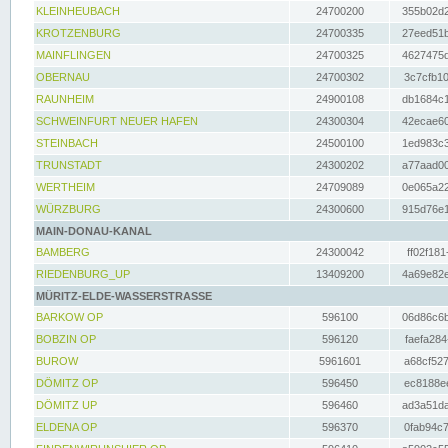
KLEINHEUBACH
24700200
355b02d2
KROTZENBURG
24700335
27eed51b
MAINFLINGEN
24700325
4627475d
OBERNAU
24700302
3c7cfb10
RAUNHEIM
24900108
db1684c1
SCHWEINFURT NEUER HAFEN
24300304
42ecae60
STEINBACH
24500100
1ed983c3
TRUNSTADT
24300202
a77aad00
WERTHEIM
24709089
0e065a22
WÜRZBURG
24300600
915d76e1
MAIN-DONAU-KANAL
BAMBERG
24300042
ff02f181
RIEDENBURG_UP
13409200
4a69e82e
MÜRITZ-ELDE-WASSERSTRASSE
BARKOW OP
596100
06d86c6b
BOBZIN OP
596120
faefa284
BUROW
5961601
a68cf527
DÖMITZ OP
596450
ec8188ee
DÖMITZ UP
596460
ad3a51da
ELDENA OP
596370
0fab94c7