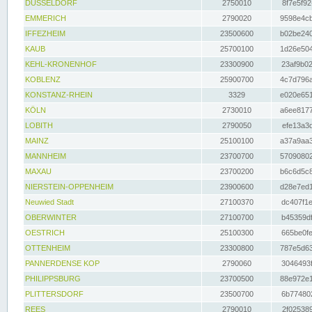
DÜSSELDORF
2750010
8f7e5f92
EMMERICH
2790020
9598e4cb
IFFEZHEIM
23500600
b02be240
KAUB
25700100
1d26e504
KEHL-KRONENHOF
23300900
23af9b02
KOBLENZ
25900700
4c7d796a
KONSTANZ-RHEIN
3329
e020e651
KÖLN
2730010
a6ee8177
LOBITH
2790050
efe13a3d
MAINZ
25100100
a37a9aa3
MANNHEIM
23700700
57090802
MAXAU
23700200
b6c6d5c8
NIERSTEIN-OPPENHEIM
23900600
d28e7ed1
Neuwied Stadt
27100370
dc407f1e
OBERWINTER
27100700
b45359df
OESTRICH
25100300
665be0fe
OTTENHEIM
23300800
787e5d63
PANNERDENSE KOP
2790060
3046493f
PHILIPPSBURG
23700500
88e972e1
PLITTERSDORF
23500700
6b774802
REES
2790010
2f025389