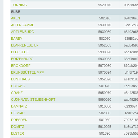
TÖNNING
9520070
00e386ac
ELBE
AKEN
502010
094b96e5
ALTENGAMME
5930070
2ee12b9a
ARTLENBURG
5930050
b3492c68
BARBY
502070
939f82ec
BLANKENESE UF
5952065
bacb459b
BLECKEDE
5930020
6aa1cd8e
BOIZENBURG
5930033
33e0bce0
BROKDORF
5970050
610ab204
BRUNSBÜTTEL MPM
5970094
d4f5f719
BUNTHAUS
5952020
ae1b91d0
COSWIG
501470
1ce53a59
CRANZ
5950070
e6b42536
CUXHAVEN STEUBENHÖFT
5990020
aad49293
DAMNATZ
5910030
c233674f
DESSAU
502000
1edc5fa4
DRESDEN
501060
70272185
DÖMITZ
5910025
6e3ea719
ELSTER
501390
c093b557