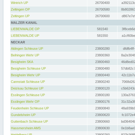
Wintrich UP
26700400
a392113c
Zeltingen OP
26700580
8b802863
Zeltingen UP
26700600
d867e7e9
MALZER KANAL
LIEBENWALDE OP
581540
3f8ceb6d
LIEBENWALDE UP
581550
a1cf60be
NECKAR
Aldingen Schleuse UP
23800280
dfdfb4ff
Beihingen Wehr UP
23800360
8a2e3048
Besigheim SKA
23800460
46d8ed02
Besigheim Schleuse UP
23800480
57db82c7
Besigheim Wehr UP
23800440
42c11b7a
Cannstatt Schleuse UP
23800240
7068d262
Deizisau Schleuse UP
23800120
c5b6243d
Esslingen Schleuse UP
23800180
130a3761
Esslingen Wehr OP
23800176
31c32a38
Feudenheim Schleuse UP
23800840
48a939b9
Gundelsheim UP
23800620
fc1072e4
Guttenbach Schleuse UP
23800660
bd36404b
Hassmersheim AMS
23800630
0e1b8ae0
Heidelberg UP
23800760
827b2685