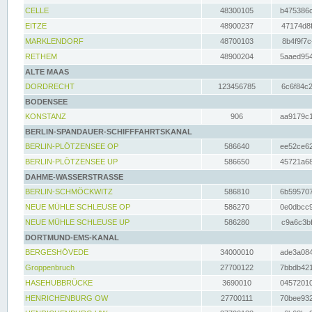
CELLE
48300105
b475386c
EITZE
48900237
47174d8f
MARKLENDORF
48700103
8b4f9f7c
RETHEM
48900204
5aaed954
ALTE MAAS
DORDRECHT
123456785
6c6f84c2
BODENSEE
KONSTANZ
906
aa9179c1
BERLIN-SPANDAUER-SCHIFFFAHRTSKANAL
BERLIN-PLÖTZENSEE OP
586640
ee52ce62
BERLIN-PLÖTZENSEE UP
586650
45721a68
DAHME-WASSERSTRASSE
BERLIN-SCHMÖCKWITZ
586810
6b595707
NEUE MÜHLE SCHLEUSE OP
586270
0e0dbcc9
NEUE MÜHLE SCHLEUSE UP
586280
c9a6c3bf
DORTMUND-EMS-KANAL
BERGESHÖVEDE
34000010
ade3a084
Groppenbruch
27700122
7bbdb421
HASEHUBBRÜCKE
3690010
04572010
HENRICHENBURG OW
27700111
70bee932