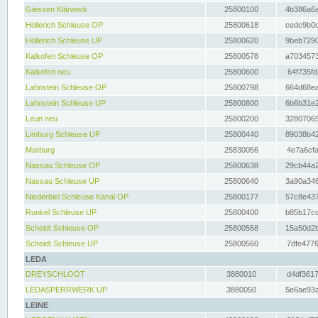
Giessen Klärwerk
25800100
4b386a6a
Hollerich Schleuse OP
25800618
cedc9b0c
Hollerich Schleuse UP
25800620
9beb7290
Kalkofen Schleuse OP
25800578
a7034573
Kalkofen neu
25800600
64f735fd
Lahnstein Schleuse OP
25800798
664d68ea
Lahnstein Schleuse UP
25800800
6b6b31e2
Leun neu
25800200
32807065
Limburg Schleuse UP
25800440
89038b42
Marburg
25830056
4e7a6cfa
Nassau Schleuse OP
25800638
29cb44a2
Nassau Schleuse UP
25800640
3a90a346
Niederbiel Schleuse Kanal OP
25800177
57c8e437
Runkel Schleuse UP
25800400
b85b17cc
Scheidt Schleuse OP
25800558
15a50d2b
Scheidt Schleuse UP
25800560
7dfe4776
LEDA
DREYSCHLOOT
3880010
d4df3617
LEDASPERRWERK UP
3880050
5e6ae93a
LEINE