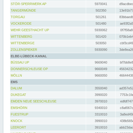
STÖR-SPERRWERK AP
5970041
d9acdbec
TANGERMÜNDE
502350
13e91b77
TORGAU
501261
83bbaedb
VOCKERODE
501480
ae93f2a5
WEHR GEESTHACHT UP
5930062
0f7f58a8
WITTENBERG
501420
070b1eb4
WITTENBERGE
503050
cbf3cd49
ZOLLENSPIEKER
5930090
3de8ea26
ELBE-LÜBECK-KANAL
BÜSSAU UP
9669040
bf7bb8e8
DONNERSCHLEUSE OP
9660049
45634232
MÖLLN
9660050
46644438
EMS
DALUM
3550040
ad357e52
DUKEGAT
3990020
7753c1fa
EMDEN NEUE SEESCHLEUSE
3970010
edfdf747
EMSHÖRN
9340010
c8af067c
FUESTRUP
3310010
3a8ed45f
KNOCK
3990010
438b565e
LEERORT
3910010
abb23dad