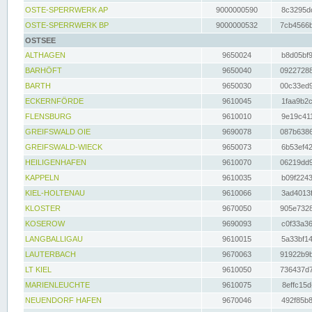
OSTE-SPERRWERK AP
9000000590
8c3295dc
OSTE-SPERRWERK BP
9000000532
7cb4566b
OSTSEE
ALTHAGEN
9650024
b8d05bf9
BARHÖFT
9650040
09227288
BARTH
9650030
00c33ed9
ECKERNFÖRDE
9610045
1faa9b2c
FLENSBURG
9610010
9e19c411
GREIFSWALD OIE
9690078
087b6386
GREIFSWALD-WIECK
9650073
6b53ef42
HEILIGENHAFEN
9610070
06219dd9
KAPPELN
9610035
b09f2243
KIEL-HOLTENAU
9610066
3ad4013f
KLOSTER
9670050
905e7328
KOSEROW
9690093
c0f33a36
LANGBALLIGAU
9610015
5a33bf14
LAUTERBACH
9670063
91922b9b
LT KIEL
9610050
736437d7
MARIENLEUCHTE
9610075
8effc15d
NEUENDORF HAFEN
9670046
492f85b8