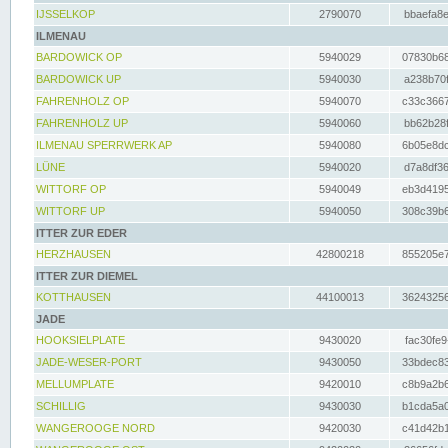
IJSSELKOP
2790070
bbaefa8e
ILMENAU
BARDOWICK OP
5940029
07830b68
BARDOWICK UP
5940030
a238b70f
FAHRENHOLZ OP
5940070
c33c3667
FAHRENHOLZ UP
5940060
bb62b28f
ILMENAU SPERRWERK AP
5940080
6b05e8dc
LÜNE
5940020
d7a8df36
WITTORF OP
5940049
eb3d4195
WITTORF UP
5940050
308c39b6
ITTER ZUR EDER
HERZHAUSEN
42800218
855205e7
ITTER ZUR DIEMEL
KOTTHAUSEN
44100013
36243256
JADE
HOOKSIELPLATE
9430020
fac30fe9
JADE-WESER-PORT
9430050
33bdec83
MELLUMPLATE
9420010
c8b9a2b6
SCHILLIG
9430030
b1cda5a0
WANGEROOGE NORD
9420030
c41d42b1