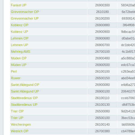
Fankel UP
26900300
583420a8
Grevenmacher OP
2610180
6e72bebf
Grevenmacher UP
26100200
69308142
Koblenz OP
26900880
3f64ff08
Koblenz UP
26900900
9dbcac54
Lehmen OP
26900680
d0abe01a
Lehmen UP
26900700
dc1bb420
Mehring AMS
26700100
4c1b6f17
Müden OP
26900480
a5c880a3
Müden UP
26900500
edc67ca3
Perl
26100100
c263ea53
Ruwer
26500150
abd34ee6
Sankt Aldegund OP
26900080
e4d6a271
Sankt Aldegund UP
26900100
20640279
Stadtbredimus OP
26100110
cceb7060
Stadtbredimus UP
26100130
dfdf753b
Trier OP
26500080
9d2b4126
Trier UP
26500100
3bec53ca
Wincheringen
26100140
bb5560fc
Wintrich OP
26700380
cb4789e4