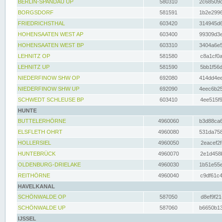
BERLIN-SPANDAU UP
580310
2c68509c
BORGSDORF
581591
1b2e2996
FRIEDRICHSTHAL
603420
314945d6
HOHENSAATEN WEST AP
603400
99309d3e
HOHENSAATEN WEST BP
603310
3404a6e5
LEHNITZ OP
581580
c8a1cf0a
LEHNITZ UP
581590
5bb1f56d
NIEDERFINOW SHW OP
692080
414dd4ee
NIEDERFINOW SHW UP
692090
4eec6b25
SCHWEDT SCHLEUSE BP
603410
4ee515f9
HUNTE
BUTTELERHÖRNE
4960060
b3d88ca6
ELSFLETH OHRT
4960080
531da758
HOLLERSIEL
4960050
2eacef2f
HUNTEBRÜCK
4960070
2e1d458b
OLDENBURG-DRIELAKE
4960030
1b51e55e
REITHÖRNE
4960040
c9df61c4
HAVELKANAL
SCHÖNWALDE OP
587050
d8ef9f21
SCHÖNWALDE UP
587060
b6650b13
IJSSEL