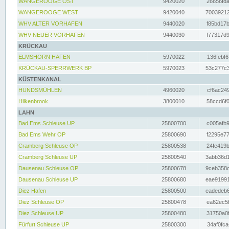
WANGEROOGE OST
9420020
26656fda
WANGEROOGE WEST
9420040
70039212
WHV ALTER VORHAFEN
9440020
f85bd17b
WHV NEUER VORHAFEN
9440030
f77317d9
KRÜCKAU
ELMSHORN HAFEN
5970022
136febf6
KRÜCKAU-SPERRWERK BP
5970023
53c277c3
KÜSTENKANAL
HUNDSMÜHLEN
4960020
cf6ac249
Hilkenbrook
3800010
58ccd6f0
LAHN
Bad Ems Schleuse UP
25800700
c005afb9
Bad Ems Wehr OP
25800690
f2295e77
Cramberg Schleuse OP
25800538
24fe419b
Cramberg Schleuse UP
25800540
3abb36d1
Dausenau Schleuse OP
25800678
9ceb358c
Dausenau Schleuse UP
25800680
eae91991
Diez Hafen
25800500
eadedeb6
Diez Schleuse OP
25800478
ea62ec5f
Diez Schleuse UP
25800480
31750a0f
Fürfurt Schleuse UP
25800300
34af0fca