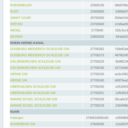
RHEINWEILER
23300130
06b978dd
RUST
23300580
5389b878
SANKT GOAR
25700300
550eb7e9
SPEYER
23700600
2cb8ae5b
WESEL
2770040
f33c3cc9
WORMS
23900200
844a620f
RHEIN-HERNE-KANAL
DUISBURG-MEIDERICH SCHLEUSE OW
27700262
f18e81da
DUISBURG-MEIDERICH SCHLEUSE UW
27700273
48780245
GELSENKIRCHEN SCHLEUSE OW
27700229
5b9f8134
GELSENKIRCHEN SCHLEUSE UW
27700230
427318d0
HERNE OW
27700150
ac6c4362
HERNE UW
27700160
b9975ea1
OBERHAUSEN SCHLEUSE OW
27700240
e251f943
OBERHAUSEN SCHLEUSE UW
27700251
12f63015
WANNE EICKEL SCHLEUSE OW
27700193
05ca0e33
WANNE EICKEL SCHLEUSE UW
27700218
23045f8b
RUHR
Hattingen
2769510000100
c0594fb5
RUHRWEHR OW
27600090
12a3037f