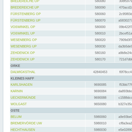
BREDEREICHE OP
580080
308f5979
BREDEREICHE UP
580090
470acd2a
FÜRSTENBERG OP
580060
2c95f83d
FÜRSTENBERG UP
580070
a5830277
VOßWINKEL OP
580000
09b422f7
VOßWINKEL UP
580010
2bcef51a
WESENBERG OP
580020
7909d3f7
WESENBERG UP
580030
da3b5de9
ZEHDENICK OP
580160
a9b8e24c
ZEHDENICK UP
580170
721d7dbf
ORKE
DALWIGKSTHAL
42840453
f0f78cc4
KLEINES HAFF
KARLSHAGEN
9690085
f53bb77f
KARNIN
9690084
da893bbd
UECKERMÜNDE
9690088
c1588dcc
WOLGAST
9650080
b327e35c
OSTE
BELUM
5980060
a9e93be0
BREMERVÖRDE UW
5980010
cf8a3ea2
HECHTHAUSEN
5980030
e5e02890