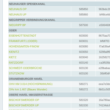
NEUHAUSER SPEISEKANAL
NEUHAUS OP
585850
963bdc26
NEUHAUS UP
585860
bf48cefd
NIEGRIPPER VERBINDUNGSKANAL
NIEGRIPP BP
587500
e506460f
ODER
EISENHÜTTENSTADT
603000
8675aa70
FRANKFURT1 (ODER)
603031
bffdf7f2
HOHENSAATEN-FINOW
603080
f7a639a4
KIENITZ
603050
6298a8f9
KIETZ
603040
16258271
RATZDORF
603140
ca3f535b
SCHWEDT-ODERBRÜCKE
603130
e28babaa
STÜTZKOW
603100
30bff0df
ORANIENBURGER HAVEL
OHV KM 3.014 (HOCHSPANNUNG)
580271
eea7e3dc
OHv km 1.467 (Blaues Wunder)
580272
8b51c505
OBERE HAVEL-WASSERSTRASSE
BISCHOFSWERDER OP
581520
16a780aa
BISCHOFSWERDER UP
581530
74134dc6