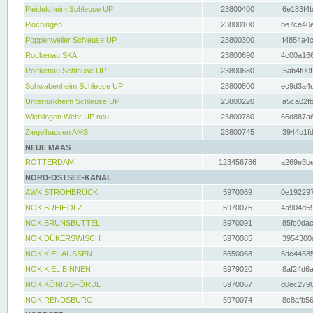
Pleidelsheim Schleuse UP
23800400
6e183f4b
Plochingen
23800100
be7ce40e
Poppenweiler Schleuse UP
23800300
f4854a4c
Rockenau SKA
23800690
4c00a166
Rockenau Schleuse UP
23800680
5ab4f00f
Schwabenheim Schleuse UP
23800800
ec9d3a4d
Untertürkheim Schleuse UP
23800220
a5ca02fb
Wieblingen Wehr UP neu
23800780
66d887a6
Ziegelhausen AMS
23800745
3944c1fd
NEUE MAAS
ROTTERDAM
123456786
a269e3be
NORD-OSTSEE-KANAL
AWK STROHBRÜCK
5970069
0e192297
NOK BREIHOLZ
5970075
4a904d59
NOK BRUNSBÜTTEL
5970091
85fc0dac
NOK DÜKERSWISCH
5970085
3954300d
NOK KIEL AUSSEN
5650068
6dc44585
NOK KIEL BINNEN
5979020
8af24d6a
NOK KÖNIGSFÖRDE
5970067
d0ec2790
NOK RENDSBURG
5970074
8c8afb56