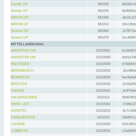
Diemitz OP
581020
d6426c42
Diemitz UP
581030
6b3b55e2
MIROW OP
581000
ab13c115
MIROW UP
581010
19cc3b9a
Strasen OP
581060
117877ec
Strasen UP
581070
2cc40997
MITTELLANDKANAL
ANDERTEN OW
31010061
bc20d819
ANDERTEN UW
31010060
dd41a7d6
BAD ESSEN
31010030
6760b547
BERENBUSCH
31010042
d2c8f60e
BRAMSCHE
31010020
bec8a6a5
BROXTEN
31010032
1125a391
HAHLEN
31010041
ac970eb0
HALDENSLEBEN
3101013
90d92801
HANN. LIST
31010062
27dfd137
HÖRSTEL
31010010
6c7c180f
KANALBRÜCKE
3101018
32b997c2
LOHNDE
31010050
516c4814
LÜBBECKE
31010031
c2aa9164