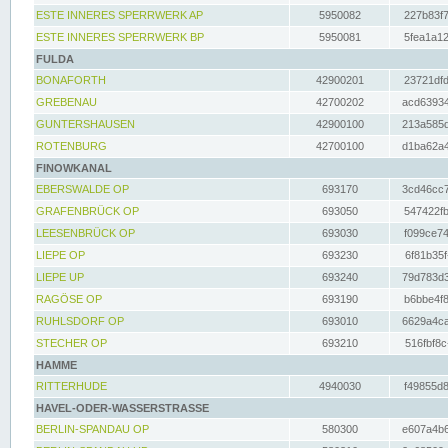
ESTE INNERES SPERRWERK AP
5950082
227b83f7
ESTE INNERES SPERRWERK BP
5950081
5fea1a12
FULDA
BONAFORTH
42900201
23721dfd
GREBENAU
42700202
acd63934
GUNTERSHAUSEN
42900100
213a585d
ROTENBURG
42700100
d1ba62a4
FINOWKANAL
EBERSWALDE OP
693170
3cd46cc7
GRAFENBRÜCK OP
693050
547422fb
LEESENBRÜCK OP
693030
f099ce74
LIEPE OP
693230
6f81b35f
LIEPE UP
693240
79d783d3
RAGÖSE OP
693190
b6bbe4f8
RUHLSDORF OP
693010
6629a4ca
STECHER OP
693210
516fbf8c
HAMME
RITTERHUDE
4940030
f49855d8
HAVEL-ODER-WASSERSTRASSE
BERLIN-SPANDAU OP
580300
e607a4b6