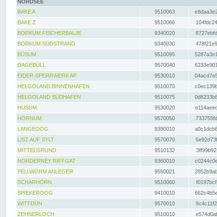
NORDSEE
BAKE A
9510063
e8daa3e2
BAKE Z
9510066
104fdc24
BORKUM FISCHERBALJE
9340020
8727ebfd
BORKUM SÜDSTRAND
9340030
478f21e9
BÜSUM
9510095
5287a3e1
DAGEBÜLL
9570040
6233e901
EIDER-SPERRWERK AP
9530010
04acd7e5
HELGOLAND BINNENHAFEN
9510070
c0ec139b
HELGOLAND SÜDHAFEN
9510075
0d8233b8
HUSUM
9530020
e114aeec
HÖRNUM
9570050
733755fd
LANGEOOG
9390010
a0c1dcb6
LIST AUF SYLT
9570070
5e92d73f
MITTELGRUND
9510132
3ff99b92
NORDERNEY RIFFGAT
9360010
c0244c0e
PELLWORM ANLEGER
9550021
2852b9ab
SCHARHÖRN
9510060
f0197bcf
SPIEKEROOG
9410010
662c4b5e
WITTDÜN
9570010
9c4c11f2
ZEHNERLOCH
9510010
e574d0af