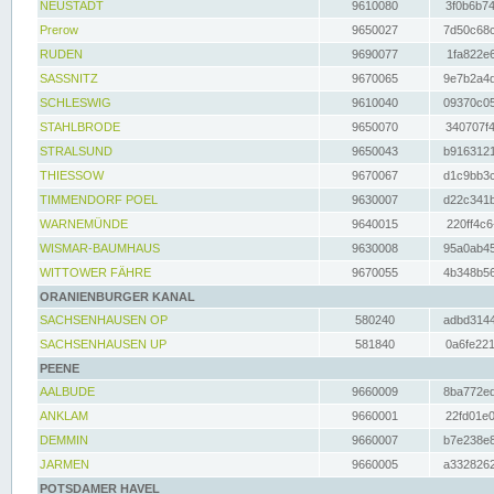
NEUSTADT
9610080
3f0b6b74
Prerow
9650027
7d50c68c
RUDEN
9690077
1fa822e6
SASSNITZ
9670065
9e7b2a4d
SCHLESWIG
9610040
09370c05
STAHLBRODE
9650070
340707f4
STRALSUND
9650043
b9163121
THIESSOW
9670067
d1c9bb3c
TIMMENDORF POEL
9630007
d22c341b
WARNEMÜNDE
9640015
220ff4c6
WISMAR-BAUMHAUS
9630008
95a0ab45
WITTOWER FÄHRE
9670055
4b348b56
ORANIENBURGER KANAL
SACHSENHAUSEN OP
580240
adbd3144
SACHSENHAUSEN UP
581840
0a6fe221
PEENE
AALBUDE
9660009
8ba772ed
ANKLAM
9660001
22fd01e0
DEMMIN
9660007
b7e238e8
JARMEN
9660005
a3328262
POTSDAMER HAVEL