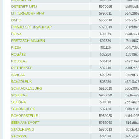
OSTERIFF MPM
5970096
eb90bd3f
OTTERNDORF MPM
5990011
5140295e
OVER
5950010
b02ce5c0
PINNAU-SPERRWERK AP
5970019
391bbba5
PIRNA
501040
85d686f1
PRETZSCH-MAUKEN
501330
f3dc8f07
RIESA
501110
b04b739d
ROGÄTZ
502250
133f0f6c
ROSSLAU
501490
e97116a4
ROTHENSEE
502210
e30f2e83
SANDAU
502430
f4c55f77
SCHARLEUK
503030
e32b0a28
SCHNACKENBURG
5910010
550e3885
SCHULAU
5950090
f3c6ee73
SCHÖNA
501010
7cb7461b
SCHÖNEBECK
502130
90bcb315
SCHÖPFSTELLE
5952030
fed4c295
SEEMANNSHÖFT
5952060
816affba
STADERSAND
5970013
80f0fc4d
STORKAU
502370
de4cc1db