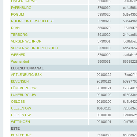
LINGEN-DARME
3500015
200363fc
PAPENBURG
3790010
ec4a598d
POGUM
3950020
5d1e4350
RHEINE UNTERSCHLEUSE
3390020
50a449ba
Rühle
3500070
15456f75
TERBORG
3910020
244cae8b
VERSEN WEHR OP
3730001
86f8dbab
VERSEN WEHRDURCHSTICH
3730010
6de43652
WEENER
3790020
aa6af4e6
Wachendorf
3500031
88698229
ELBESEITENKANAL
ARTLENBURG-ESK
90100122
7fec2f4f
BEVENSEN
90100112
b8997708
LÜNEBURG OW
90100121
c7364d1e
LÜNEBURG UW
90100120
d18033cd
OSLOSS
90100100
6c5b6422
UELZEN OW
90100111
728bd3e3
UELZEN UW
90100110
0d0082cf
WITTINGEN
90100101
9cf795ce
ESTE
BUXTEHUDE
5950080
8a08c920