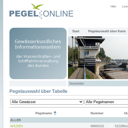
Hilfe
Link
Start
Pegelauswahl über Karte
Newsletter
Pegelauswahl über Tabelle
Pegelname
Nummer
UU
ALLER
AHLDEN
48900102
522286e2