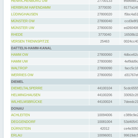
HENRICHENBURG UW
27700133
e6b68bc2
HERBRUM HAFENDAMM
3770030
8177a148
LÜDINGHAUSEN
27800020
f5bc4a51
MÜNSTER OW
27800040
ccd3e8f1
MÜNSTER UW
27800030
ed260406
RHEDE
3770040
16508b11
VERSEN TRENNSPITZE
25463
0024cc40
DATTELN-HAMM-KANAL
HAMM OW
27800060
4dbce62d
HAMM UW
27800080
4ef9dd9c
WALTROP
27800090
facc5c16
WERRIES OW
27800050
d31767ef
DIEMEL
DIEMELTALSPERRE
44100104
5cdc6555
HELMINGHAUSEN
44100206
33092c28
WILHELMSBRÜCKE
44100024
7deedc21
DONAU
ACHLEITEN
10094006
c389c9e2
DEGGENDORF
10081004
53d40547
DÜRNSTEIN
42012
ce4e3050
ERLAU
10096001
99619dc5