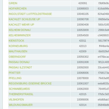
GREIN
420091
f3bf0b0b
HOFKIRCHEN
10088003
616dd98e
INGOLSTADT LUITPOLDSTRASSE
10046105
824a046b
KACHLET SCHLEUSE UP
10090708
0fd56e0a
KACHLET WEHR UP
10090408
560cf185
KELHEIM DONAU
10053009
296fc6d4
KELHEIMWINZER
10054500
c9409937
KIENSTOCK
42011
56178f74
KORNEUBURG
42013
ff44be4a
MAUTHAUSEN
42009
6b002fef
OBERNDORF
10056302
e476bcad
PASSAU DONAU
10091008
9f12c405
PASSAU ILZSTADT
10092000
33ceb441
PFATTER
10068006
f768173a
PFELLING
10078000
7fe63a95
REGENSBURG EISERNE BRÜCKE
10061007
eebd633a
SCHWABELWEIS
10062000
7644f1d7
THEBNERSTRASSL
42015
f7b5c3d3
VILSHOFEN
10089006
e6d68ab7
WILDUNGSMAUER
42014
35846b8b