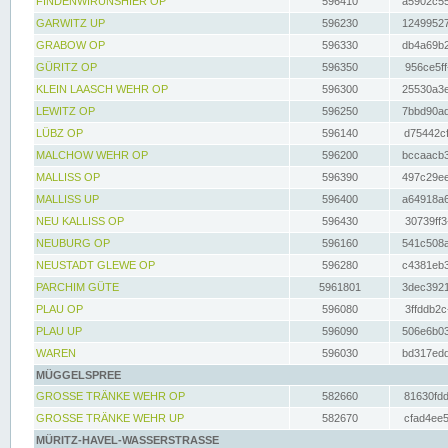
FINDENWIRUNSHIER OP
596410
a5902c55
GARWITZ UP
596230
12499527
GRABOW OP
596330
db4a69b2
GÜRITZ OP
596350
956ce5ff
KLEIN LAASCH WEHR OP
596300
25530a3e
LEWITZ OP
596250
7bbd90ad
LÜBZ OP
596140
d75442cf
MALCHOW WEHR OP
596200
bccaacb3
MALLISS OP
596390
497c29ee
MALLISS UP
596400
a64918a6
NEU KALLISS OP
596430
30739ff3
NEUBURG OP
596160
541c508a
NEUSTADT GLEWE OP
596280
c4381eb3
PARCHIM GÜTE
5961801
3dec3921
PLAU OP
596080
3ffddb2c
PLAU UP
596090
506e6b03
WAREN
596030
bd317edd
MÜGGELSPREE
GROSSE TRÄNKE WEHR OP
582660
81630fdd
GROSSE TRÄNKE WEHR UP
582670
cfad4ee5
MÜRITZ-HAVEL-WASSERSTRASSE