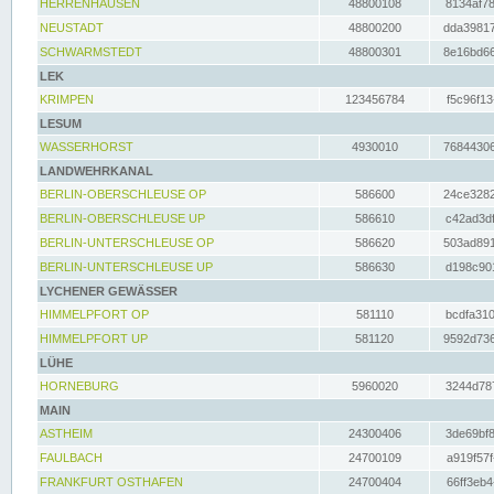
HERRENHAUSEN
48800108
8134af78
NEUSTADT
48800200
dda39817
SCHWARMSTEDT
48800301
8e16bd66
LEK
KRIMPEN
123456784
f5c96f13
LESUM
WASSERHORST
4930010
76844306
LANDWEHRKANAL
BERLIN-OBERSCHLEUSE OP
586600
24ce3282
BERLIN-OBERSCHLEUSE UP
586610
c42ad3df
BERLIN-UNTERSCHLEUSE OP
586620
503ad891
BERLIN-UNTERSCHLEUSE UP
586630
d198c901
LYCHENER GEWÄSSER
HIMMELPFORT OP
581110
bcdfa310
HIMMELPFORT UP
581120
9592d736
LÜHE
HORNEBURG
5960020
3244d787
MAIN
ASTHEIM
24300406
3de69bf8
FAULBACH
24700109
a919f57f
FRANKFURT OSTHAFEN
24700404
66ff3eb4