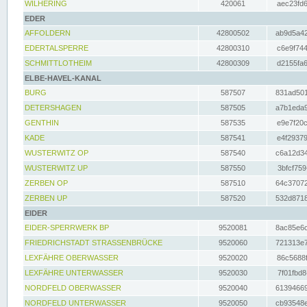
WILHERING
420061
aec23fd6
EDER
AFFOLDERN
42800502
ab9d5a42
EDERTALSPERRE
42800310
c6e9f744
SCHMITTLOTHEIM
42800309
d2155fa6
ELBE-HAVEL-KANAL
BURG
587507
831ad501
DETERSHAGEN
587505
a7b1eda9
GENTHIN
587535
e9e7f20c
KADE
587541
e4f29379
WUSTERWITZ OP
587540
c6a12d34
WUSTERWITZ UP
587550
3bfcf759
ZERBEN OP
587510
64c37072
ZERBEN UP
587520
532d8718
EIDER
EIDER-SPERRWERK BP
9520081
8ac85e6c
FRIEDRICHSTADT STRASSENBRÜCKE
9520060
721313e7
LEXFÄHRE OBERWASSER
9520020
86c5688f
LEXFÄHRE UNTERWASSER
9520030
7f01fbd8
NORDFELD OBERWASSER
9520040
61394669
NORDFELD UNTERWASSER
9520050
cb93548e