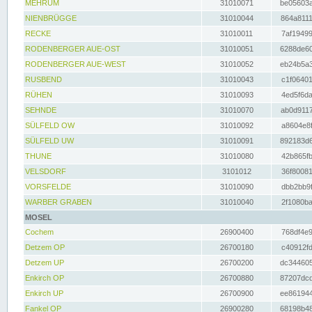
MEHRUM
31010071
be05603a
NIENBRÜGGE
31010044
864a8111
RECKE
31010011
7af19499
RODENBERGER AUE-OST
31010051
6288de60
RODENBERGER AUE-WEST
31010052
eb24b5a3
RUSBEND
31010043
c1f06401
RÜHEN
31010093
4ed5f6da
SEHNDE
31010070
ab0d9117
SÜLFELD OW
31010092
a8604e8f
SÜLFELD UW
31010091
892183d6
THUNE
31010080
42b865fb
VELSDORF
3101012
36f80081
VORSFELDE
31010090
dbb2bb9f
WARBER GRABEN
31010040
2f1080ba
MOSEL
Cochem
26900400
768df4e9
Detzem OP
26700180
c40912fd
Detzem UP
26700200
dc344605
Enkirch OP
26700880
87207dcd
Enkirch UP
26700900
ee861944
Fankel OP
26900280
68198b48