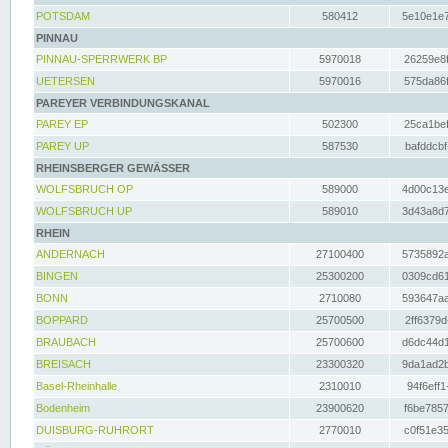
POTSDAM
580412
5e10e1e7
PINNAU
PINNAU-SPERRWERK BP
5970018
26259e8f
UETERSEN
5970016
575da86f
PAREYER VERBINDUNGSKANAL
PAREY EP
502300
25ca1bef
PAREY UP
587530
bafddcbf
RHEINSBERGER GEWÄSSER
WOLFSBRUCH OP
589000
4d00c13e
WOLFSBRUCH UP
589010
3d43a8d7
RHEIN
ANDERNACH
27100400
5735892a
BINGEN
25300200
0309cd61
BONN
2710080
593647aa
BOPPARD
25700500
2ff6379d
BRAUBACH
25700600
d6dc44d1
BREISACH
23300320
9da1ad2b
Basel-Rheinhalle
2310010
94f6eff1
Bodenheim
23900620
f6be7857
DUISBURG-RUHRORT
2770010
c0f51e35