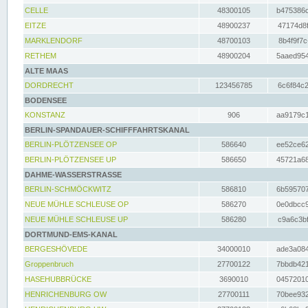
CELLE
48300105
b475386c
EITZE
48900237
47174d8f
MARKLENDORF
48700103
8b4f9f7c
RETHEM
48900204
5aaed954
ALTE MAAS
DORDRECHT
123456785
6c6f84c2
BODENSEE
KONSTANZ
906
aa9179c1
BERLIN-SPANDAUER-SCHIFFFAHRTSKANAL
BERLIN-PLÖTZENSEE OP
586640
ee52ce62
BERLIN-PLÖTZENSEE UP
586650
45721a68
DAHME-WASSERSTRASSE
BERLIN-SCHMÖCKWITZ
586810
6b595707
NEUE MÜHLE SCHLEUSE OP
586270
0e0dbcc9
NEUE MÜHLE SCHLEUSE UP
586280
c9a6c3bf
DORTMUND-EMS-KANAL
BERGESHÖVEDE
34000010
ade3a084
Groppenbruch
27700122
7bbdb421
HASEHUBBRÜCKE
3690010
04572010
HENRICHENBURG OW
27700111
70bee932