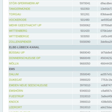
STÖR-SPERRWERK AP
5970041
d9acdbec
TANGERMÜNDE
502350
13e91b77
TORGAU
501261
83bbaedb
VOCKERODE
501480
ae93f2a5
WEHR GEESTHACHT UP
5930062
0f7f58a8
WITTENBERG
501420
070b1eb4
WITTENBERGE
503050
cbf3cd49
ZOLLENSPIEKER
5930090
3de8ea26
ELBE-LÜBECK-KANAL
BÜSSAU UP
9669040
bf7bb8e8
DONNERSCHLEUSE OP
9660049
45634232
MÖLLN
9660050
46644438
EMS
DALUM
3550040
ad357e52
DUKEGAT
3990020
7753c1fa
EMDEN NEUE SEESCHLEUSE
3970010
edfdf747
EMSHÖRN
9340010
c8af067c
FUESTRUP
3310010
3a8ed45f
KNOCK
3990010
438b565e
LEERORT
3910010
abb23dad