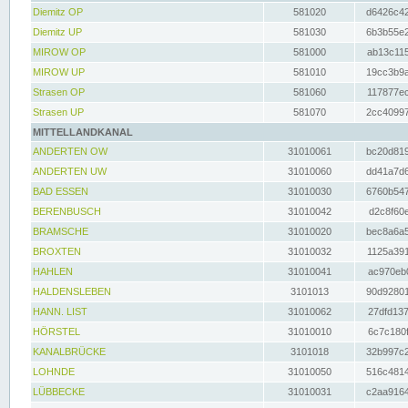
Diemitz OP
581020
d6426c42
Diemitz UP
581030
6b3b55e2
MIROW OP
581000
ab13c115
MIROW UP
581010
19cc3b9a
Strasen OP
581060
117877ec
Strasen UP
581070
2cc40997
MITTELLANDKANAL
ANDERTEN OW
31010061
bc20d819
ANDERTEN UW
31010060
dd41a7d6
BAD ESSEN
31010030
6760b547
BERENBUSCH
31010042
d2c8f60e
BRAMSCHE
31010020
bec8a6a5
BROXTEN
31010032
1125a391
HAHLEN
31010041
ac970eb0
HALDENSLEBEN
3101013
90d92801
HANN. LIST
31010062
27dfd137
HÖRSTEL
31010010
6c7c180f
KANALBRÜCKE
3101018
32b997c2
LOHNDE
31010050
516c4814
LÜBBECKE
31010031
c2aa9164