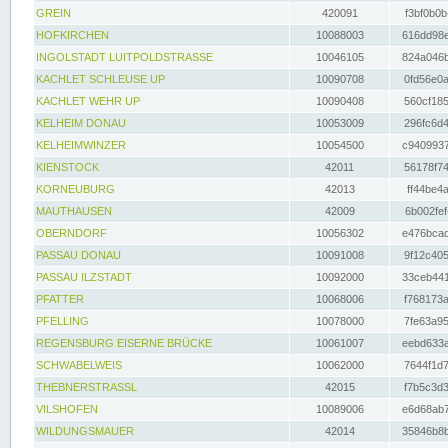
GREIN
420091
f3bf0b0b
HOFKIRCHEN
10088003
616dd98e
INGOLSTADT LUITPOLDSTRASSE
10046105
824a046b
KACHLET SCHLEUSE UP
10090708
0fd56e0a
KACHLET WEHR UP
10090408
560cf185
KELHEIM DONAU
10053009
296fc6d4
KELHEIMWINZER
10054500
c9409937
KIENSTOCK
42011
56178f74
KORNEUBURG
42013
ff44be4a
MAUTHAUSEN
42009
6b002fef
OBERNDORF
10056302
e476bcad
PASSAU DONAU
10091008
9f12c405
PASSAU ILZSTADT
10092000
33ceb441
PFATTER
10068006
f768173a
PFELLING
10078000
7fe63a95
REGENSBURG EISERNE BRÜCKE
10061007
eebd633a
SCHWABELWEIS
10062000
7644f1d7
THEBNERSTRASSL
42015
f7b5c3d3
VILSHOFEN
10089006
e6d68ab7
WILDUNGSMAUER
42014
35846b8b