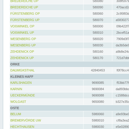
BREDEREICHE OP
580080
308f5979
BREDEREICHE UP
580090
470acd2a
FÜRSTENBERG OP
580060
2c95f83d
FÜRSTENBERG UP
580070
a5830277
VOßWINKEL OP
580000
09b422f7
VOßWINKEL UP
580010
2bcef51a
WESENBERG OP
580020
7909d3f7
WESENBERG UP
580030
da3b5de9
ZEHDENICK OP
580160
a9b8e24c
ZEHDENICK UP
580170
721d7dbf
ORKE
DALWIGKSTHAL
42840453
f0f78cc4
KLEINES HAFF
KARLSHAGEN
9690085
f53bb77f
KARNIN
9690084
da893bbd
UECKERMÜNDE
9690088
c1588dcc
WOLGAST
9650080
b327e35c
OSTE
BELUM
5980060
a9e93be0
BREMERVÖRDE UW
5980010
cf8a3ea2
HECHTHAUSEN
5980030
e5e02890