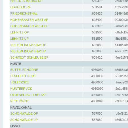
BERLIN-SPANDAU UP
580310
2c68509c
BORGSDORF
581591
1b2e2996
FRIEDRICHSTHAL
603420
314945d6
HOHENSAATEN WEST AP
603400
99309d3e
HOHENSAATEN WEST BP
603310
3404a6e5
LEHNITZ OP
581580
c8a1cf0a
LEHNITZ UP
581590
5bb1f56d
NIEDERFINOW SHW OP
692080
414dd4ee
NIEDERFINOW SHW UP
692090
4eec6b25
SCHWEDT SCHLEUSE BP
603410
4ee515f9
HUNTE
BUTTELERHÖRNE
4960060
b3d88ca6
ELSFLETH OHRT
4960080
531da758
HOLLERSIEL
4960050
2eacef2f
HUNTEBRÜCK
4960070
2e1d458b
OLDENBURG-DRIELAKE
4960030
1b51e55e
REITHÖRNE
4960040
c9df61c4
HAVELKANAL
SCHÖNWALDE OP
587050
d8ef9f21
SCHÖNWALDE UP
587060
b6650b13
IJSSEL