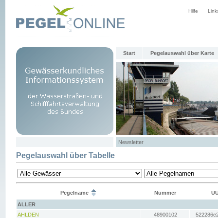
Hilfe
Link
Start
Pegelauswahl über Karte
Newsletter
Pegelauswahl über Tabelle
Pegelname
Nummer
UU
ALLER
AHLDEN
48900102
522286e2