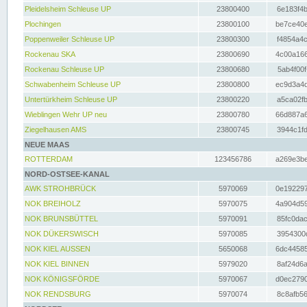
Pleidelsheim Schleuse UP
23800400
6e183f4b
Plochingen
23800100
be7ce40e
Poppenweiler Schleuse UP
23800300
f4854a4c
Rockenau SKA
23800690
4c00a166
Rockenau Schleuse UP
23800680
5ab4f00f
Schwabenheim Schleuse UP
23800800
ec9d3a4d
Untertürkheim Schleuse UP
23800220
a5ca02fb
Wieblingen Wehr UP neu
23800780
66d887a6
Ziegelhausen AMS
23800745
3944c1fd
NEUE MAAS
ROTTERDAM
123456786
a269e3be
NORD-OSTSEE-KANAL
AWK STROHBRÜCK
5970069
0e192297
NOK BREIHOLZ
5970075
4a904d59
NOK BRUNSBÜTTEL
5970091
85fc0dac
NOK DÜKERSWISCH
5970085
3954300d
NOK KIEL AUSSEN
5650068
6dc44585
NOK KIEL BINNEN
5979020
8af24d6a
NOK KÖNIGSFÖRDE
5970067
d0ec2790
NOK RENDSBURG
5970074
8c8afb56