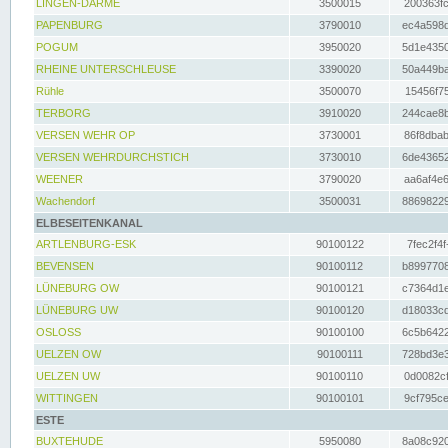
LINGEN-DARME
3500015
200363fc
PAPENBURG
3790010
ec4a598d
POGUM
3950020
5d1e4350
RHEINE UNTERSCHLEUSE
3390020
50a449ba
Rühle
3500070
15456f75
TERBORG
3910020
244cae8b
VERSEN WEHR OP
3730001
86f8dbab
VERSEN WEHRDURCHSTICH
3730010
6de43652
WEENER
3790020
aa6af4e6
Wachendorf
3500031
88698229
ELBESEITENKANAL
ARTLENBURG-ESK
90100122
7fec2f4f
BEVENSEN
90100112
b8997708
LÜNEBURG OW
90100121
c7364d1e
LÜNEBURG UW
90100120
d18033cd
OSLOSS
90100100
6c5b6422
UELZEN OW
90100111
728bd3e3
UELZEN UW
90100110
0d0082cf
WITTINGEN
90100101
9cf795ce
ESTE
BUXTEHUDE
5950080
8a08c920