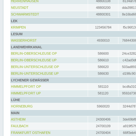
HERRENHAUSEN
48800108
8134af78
NEUSTADT
48800200
dda39817
SCHWARMSTEDT
48800301
8e16bd66
LEK
KRIMPEN
123456784
f5c96f13
LESUM
WASSERHORST
4930010
76844306
LANDWEHRKANAL
BERLIN-OBERSCHLEUSE OP
586600
24ce3282
BERLIN-OBERSCHLEUSE UP
586610
c42ad3df
BERLIN-UNTERSCHLEUSE OP
586620
503ad891
BERLIN-UNTERSCHLEUSE UP
586630
d198c901
LYCHENER GEWÄSSER
HIMMELPFORT OP
581110
bcdfa310
HIMMELPFORT UP
581120
9592d736
LÜHE
HORNEBURG
5960020
3244d787
MAIN
ASTHEIM
24300406
3de69bf8
FAULBACH
24700109
a919f57f
FRANKFURT OSTHAFEN
24700404
66ff3eb4