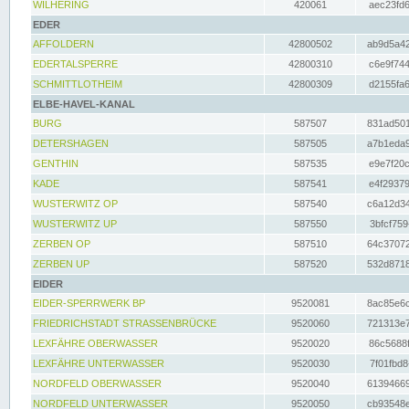
WILHERING
420061
aec23fd6
EDER
AFFOLDERN
42800502
ab9d5a42
EDERTALSPERRE
42800310
c6e9f744
SCHMITTLOTHEIM
42800309
d2155fa6
ELBE-HAVEL-KANAL
BURG
587507
831ad501
DETERSHAGEN
587505
a7b1eda9
GENTHIN
587535
e9e7f20c
KADE
587541
e4f29379
WUSTERWITZ OP
587540
c6a12d34
WUSTERWITZ UP
587550
3bfcf759
ZERBEN OP
587510
64c37072
ZERBEN UP
587520
532d8718
EIDER
EIDER-SPERRWERK BP
9520081
8ac85e6c
FRIEDRICHSTADT STRASSENBRÜCKE
9520060
721313e7
LEXFÄHRE OBERWASSER
9520020
86c5688f
LEXFÄHRE UNTERWASSER
9520030
7f01fbd8
NORDFELD OBERWASSER
9520040
61394669
NORDFELD UNTERWASSER
9520050
cb93548e