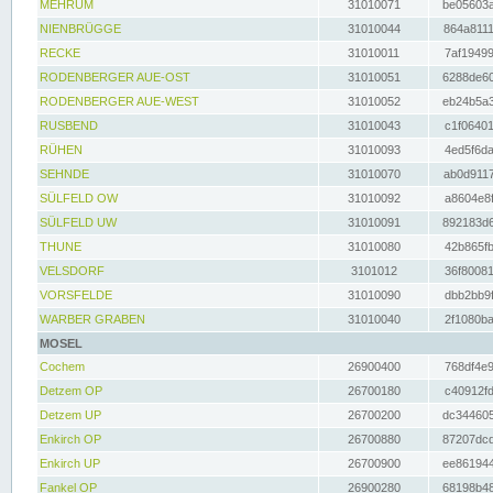
MEHRUM
31010071
be05603a
NIENBRÜGGE
31010044
864a8111
RECKE
31010011
7af19499
RODENBERGER AUE-OST
31010051
6288de60
RODENBERGER AUE-WEST
31010052
eb24b5a3
RUSBEND
31010043
c1f06401
RÜHEN
31010093
4ed5f6da
SEHNDE
31010070
ab0d9117
SÜLFELD OW
31010092
a8604e8f
SÜLFELD UW
31010091
892183d6
THUNE
31010080
42b865fb
VELSDORF
3101012
36f80081
VORSFELDE
31010090
dbb2bb9f
WARBER GRABEN
31010040
2f1080ba
MOSEL
Cochem
26900400
768df4e9
Detzem OP
26700180
c40912fd
Detzem UP
26700200
dc344605
Enkirch OP
26700880
87207dcd
Enkirch UP
26700900
ee861944
Fankel OP
26900280
68198b48