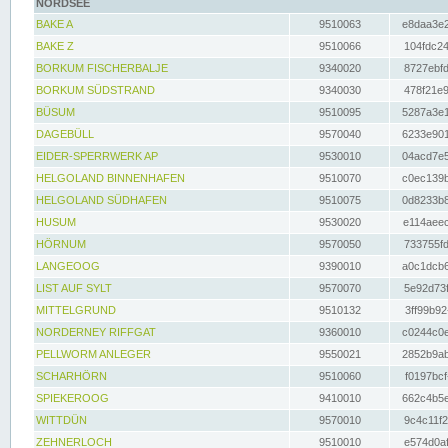
NORDSEE
BAKE A
9510063
e8daa3e2
BAKE Z
9510066
104fdc24
BORKUM FISCHERBALJE
9340020
8727ebfd
BORKUM SÜDSTRAND
9340030
478f21e9
BÜSUM
9510095
5287a3e1
DAGEBÜLL
9570040
6233e901
EIDER-SPERRWERK AP
9530010
04acd7e5
HELGOLAND BINNENHAFEN
9510070
c0ec139b
HELGOLAND SÜDHAFEN
9510075
0d8233b8
HUSUM
9530020
e114aeec
HÖRNUM
9570050
733755fd
LANGEOOG
9390010
a0c1dcb6
LIST AUF SYLT
9570070
5e92d73f
MITTELGRUND
9510132
3ff99b92
NORDERNEY RIFFGAT
9360010
c0244c0e
PELLWORM ANLEGER
9550021
2852b9ab
SCHARHÖRN
9510060
f0197bcf
SPIEKEROOG
9410010
662c4b5e
WITTDÜN
9570010
9c4c11f2
ZEHNERLOCH
9510010
e574d0af