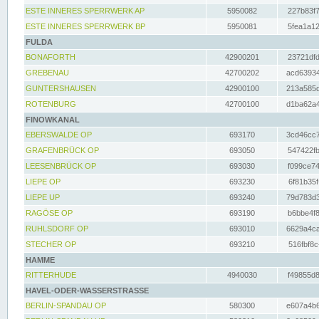
ESTE INNERES SPERRWERK AP
5950082
227b83f7
ESTE INNERES SPERRWERK BP
5950081
5fea1a12
FULDA
BONAFORTH
42900201
23721dfd
GREBENAU
42700202
acd63934
GUNTERSHAUSEN
42900100
213a585d
ROTENBURG
42700100
d1ba62a4
FINOWKANAL
EBERSWALDE OP
693170
3cd46cc7
GRAFENBRÜCK OP
693050
547422fb
LEESENBRÜCK OP
693030
f099ce74
LIEPE OP
693230
6f81b35f
LIEPE UP
693240
79d783d3
RAGÖSE OP
693190
b6bbe4f8
RUHLSDORF OP
693010
6629a4ca
STECHER OP
693210
516fbf8c
HAMME
RITTERHUDE
4940030
f49855d8
HAVEL-ODER-WASSERSTRASSE
BERLIN-SPANDAU OP
580300
e607a4b6