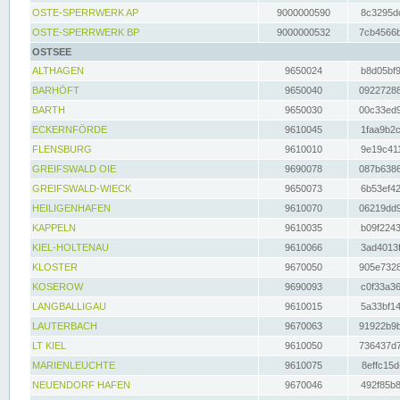
OSTE-SPERRWERK AP
9000000590
8c3295dc
OSTE-SPERRWERK BP
9000000532
7cb4566b
OSTSEE
ALTHAGEN
9650024
b8d05bf9
BARHÖFT
9650040
09227288
BARTH
9650030
00c33ed9
ECKERNFÖRDE
9610045
1faa9b2c
FLENSBURG
9610010
9e19c411
GREIFSWALD OIE
9690078
087b6386
GREIFSWALD-WIECK
9650073
6b53ef42
HEILIGENHAFEN
9610070
06219dd9
KAPPELN
9610035
b09f2243
KIEL-HOLTENAU
9610066
3ad4013f
KLOSTER
9670050
905e7328
KOSEROW
9690093
c0f33a36
LANGBALLIGAU
9610015
5a33bf14
LAUTERBACH
9670063
91922b9b
LT KIEL
9610050
736437d7
MARIENLEUCHTE
9610075
8effc15d
NEUENDORF HAFEN
9670046
492f85b8