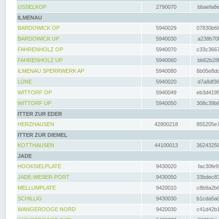
IJSSELKOP
2790070
bbaefa8e
ILMENAU
BARDOWICK OP
5940029
07830b68
BARDOWICK UP
5940030
a238b70f
FAHRENHOLZ OP
5940070
c33c3667
FAHRENHOLZ UP
5940060
bb62b28f
ILMENAU SPERRWERK AP
5940080
6b05e8dc
LÜNE
5940020
d7a8df36
WITTORF OP
5940049
eb3d4195
WITTORF UP
5940050
308c39b6
ITTER ZUR EDER
HERZHAUSEN
42800218
855205e7
ITTER ZUR DIEMEL
KOTTHAUSEN
44100013
36243256
JADE
HOOKSIELPLATE
9430020
fac30fe9
JADE-WESER-PORT
9430050
33bdec83
MELLUMPLATE
9420010
c8b9a2b6
SCHILLIG
9430030
b1cda5a0
WANGEROOGE NORD
9420030
c41d42b1