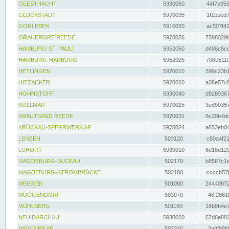
GEESTHACHT
5930060
44f7e955
GLÜCKSTADT
5970035
1f1bbed7
GORLEBEN
5910020
ac507f42
GRAUERORT REEDE
5970026
7398029b
HAMBURG ST. PAULI
5952050
d488c5cc
HAMBURG-HARBURG
5952025
706e5110
HETLINGEN
5970010
599c23b1
HITZACKER
5920010
a26e57c9
HOHNSTORF
5930040
d9289367
KOLLMAR
5970025
3ed90357
KRAUTSAND REEDE
5970031
8c20b4dc
KRÜCKAU-SPERRWERK AP
5970024
a653eb04
LENZEN
503120
c80a4f21
LÜHORT
5960010
8d18d129
MAGDEBURG-BUCKAU
502170
b8567c1e
MAGDEBURG-STROMBRÜCKE
502180
ccccb57f
MEISSEN
501080
24440872
MÜGGENDORF
503070
48f2661f
MÜHLBERG
501160
16b9b4e7
NEU DARCHAU
5930010
67d6e882
NIEGRIPP AP
502240
3adf88fd