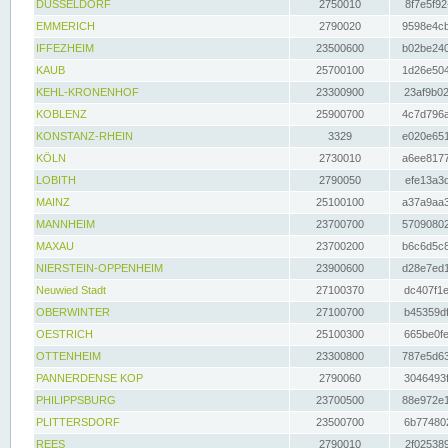
DÜSSELDORF
2750010
8f7e5f92
EMMERICH
2790020
9598e4cb
IFFEZHEIM
23500600
b02be240
KAUB
25700100
1d26e504
KEHL-KRONENHOF
23300900
23af9b02
KOBLENZ
25900700
4c7d796a
KONSTANZ-RHEIN
3329
e020e651
KÖLN
2730010
a6ee8177
LOBITH
2790050
efe13a3d
MAINZ
25100100
a37a9aa3
MANNHEIM
23700700
57090802
MAXAU
23700200
b6c6d5c8
NIERSTEIN-OPPENHEIM
23900600
d28e7ed1
Neuwied Stadt
27100370
dc407f1e
OBERWINTER
27100700
b45359df
OESTRICH
25100300
665be0fe
OTTENHEIM
23300800
787e5d63
PANNERDENSE KOP
2790060
3046493f
PHILIPPSBURG
23700500
88e972e1
PLITTERSDORF
23500700
6b774802
REES
2790010
2f025389