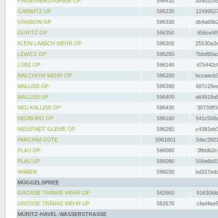
FINDENWIRUNSHIER OP
596410
a5902c55
GARWITZ UP
596230
12499527
GRABOW OP
596330
db4a69b2
GÜRITZ OP
596350
956ce5ff
KLEIN LAASCH WEHR OP
596300
25530a3e
LEWITZ OP
596250
7bbd90ad
LÜBZ OP
596140
d75442cf
MALCHOW WEHR OP
596200
bccaacb3
MALLISS OP
596390
497c29ee
MALLISS UP
596400
a64918a6
NEU KALLISS OP
596430
30739ff3
NEUBURG OP
596160
541c508a
NEUSTADT GLEWE OP
596280
c4381eb3
PARCHIM GÜTE
5961801
3dec3921
PLAU OP
596080
3ffddb2c
PLAU UP
596090
506e6b03
WAREN
596030
bd317edd
MÜGGELSPREE
GROSSE TRÄNKE WEHR OP
582660
81630fdd
GROSSE TRÄNKE WEHR UP
582670
cfad4ee5
MÜRITZ-HAVEL-WASSERSTRASSE