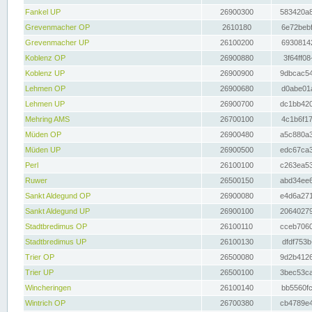
Fankel UP
26900300
583420a8
Grevenmacher OP
2610180
6e72bebf
Grevenmacher UP
26100200
69308142
Koblenz OP
26900880
3f64ff08
Koblenz UP
26900900
9dbcac54
Lehmen OP
26900680
d0abe01a
Lehmen UP
26900700
dc1bb420
Mehring AMS
26700100
4c1b6f17
Müden OP
26900480
a5c880a3
Müden UP
26900500
edc67ca3
Perl
26100100
c263ea53
Ruwer
26500150
abd34ee6
Sankt Aldegund OP
26900080
e4d6a271
Sankt Aldegund UP
26900100
20640279
Stadtbredimus OP
26100110
cceb7060
Stadtbredimus UP
26100130
dfdf753b
Trier OP
26500080
9d2b4126
Trier UP
26500100
3bec53ca
Wincheringen
26100140
bb5560fc
Wintrich OP
26700380
cb4789e4