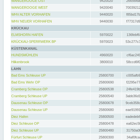
WANGEROOGE OST
9420020
26656fda
WANGEROOGE WEST
9420040
70039212
WHV ALTER VORHAFEN
9440020
f85bd17b
WHV NEUER VORHAFEN
9440030
f77317d9
KRÜCKAU
ELMSHORN HAFEN
5970022
136febf6
KRÜCKAU-SPERRWERK BP
5970023
53c277c3
KÜSTENKANAL
HUNDSMÜHLEN
4960020
cf6ac249
Hilkenbrook
3800010
58ccd6f0
LAHN
Bad Ems Schleuse UP
25800700
c005afb9
Bad Ems Wehr OP
25800690
f2295e77
Cramberg Schleuse OP
25800538
24fe419b
Cramberg Schleuse UP
25800540
3abb36d1
Dausenau Schleuse OP
25800678
9ceb358c
Dausenau Schleuse UP
25800680
eae91991
Diez Hafen
25800500
eadedeb6
Diez Schleuse OP
25800478
ea62ec5f
Diez Schleuse UP
25800480
31750a0f
Fürfurt Schleuse UP
25800300
34af0fca