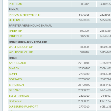
POTSDAM
580412
5e10e1e7
PINNAU
PINNAU-SPERRWERK BP
5970018
26259e8f
UETERSEN
5970016
575da86f
PAREYER VERBINDUNGSKANAL
PAREY EP
502300
25ca1bef
PAREY UP
587530
bafddcbf
RHEINSBERGER GEWÄSSER
WOLFSBRUCH OP
589000
4d00c13e
WOLFSBRUCH UP
589010
3d43a8d7
RHEIN
ANDERNACH
27100400
5735892a
BINGEN
25300200
0309cd61
BONN
2710080
593647aa
BOPPARD
25700500
2ff6379d
BRAUBACH
25700600
d6dc44d1
BREISACH
23300320
9da1ad2b
Basel-Rheinhalle
2310010
94f6eff1
Bodenheim
23900620
f6be7857
DUISBURG-RUHRORT
2770010
c0f51e35