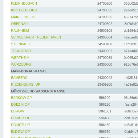
KLEINHEUBACH
24700200
355b02d2
KROTZENBURG
24700335
27eed51b
MAINFLINGEN
24700325
4627475d
OBERNAU
24700302
3c7cfb10
RAUNHEIM
24900108
db1684c1
SCHWEINFURT NEUER HAFEN
24300304
42ecae60
STEINBACH
24500100
1ed983c3
TRUNSTADT
24300202
a77aad00
WERTHEIM
24709089
0e065a22
WÜRZBURG
24300600
915d76e1
MAIN-DONAU-KANAL
BAMBERG
24300042
ff02f181
RIEDENBURG_UP
13409200
4a69e82e
MÜRITZ-ELDE-WASSERSTRASSE
BARKOW OP
596100
06d86c6b
BOBZIN OP
596120
faefa284
BUROW
5961601
a68cf527
DÖMITZ OP
596450
ec8188ee
DÖMITZ UP
596460
ad3a51da
ELDENA OP
596370
0fab94c7