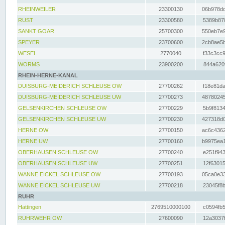
RHEINWEILER
23300130
06b978dd
RUST
23300580
5389b878
SANKT GOAR
25700300
550eb7e9
SPEYER
23700600
2cb8ae5b
WESEL
2770040
f33c3cc9
WORMS
23900200
844a620f
RHEIN-HERNE-KANAL
DUISBURG-MEIDERICH SCHLEUSE OW
27700262
f18e81da
DUISBURG-MEIDERICH SCHLEUSE UW
27700273
48780245
GELSENKIRCHEN SCHLEUSE OW
27700229
5b9f8134
GELSENKIRCHEN SCHLEUSE UW
27700230
427318d0
HERNE OW
27700150
ac6c4362
HERNE UW
27700160
b9975ea1
OBERHAUSEN SCHLEUSE OW
27700240
e251f943
OBERHAUSEN SCHLEUSE UW
27700251
12f63015
WANNE EICKEL SCHLEUSE OW
27700193
05ca0e33
WANNE EICKEL SCHLEUSE UW
27700218
23045f8b
RUHR
Hattingen
2769510000100
c0594fb5
RUHRWEHR OW
27600090
12a3037f