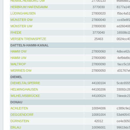
HENRICHENBURG UW
27700133
e6b68bc2
HERBRUM HAFENDAMM
3770030
8177a148
LÜDINGHAUSEN
27800020
f5bc4a51
MÜNSTER OW
27800040
ccd3e8f1
MÜNSTER UW
27800030
ed260406
RHEDE
3770040
16508b11
VERSEN TRENNSPITZE
25463
0024cc40
DATTELN-HAMM-KANAL
HAMM OW
27800060
4dbce62d
HAMM UW
27800080
4ef9dd9c
WALTROP
27800090
facc5c16
WERRIES OW
27800050
d31767ef
DIEMEL
DIEMELTALSPERRE
44100104
5cdc6555
HELMINGHAUSEN
44100206
33092c28
WILHELMSBRÜCKE
44100024
7deedc21
DONAU
ACHLEITEN
10094006
c389c9e2
DEGGENDORF
10081004
53d40547
DÜRNSTEIN
42012
ce4e3050
ERLAU
10096001
99619dc5