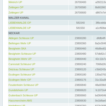
Wintrich UP
26700400
a392113c
Zeltingen OP
26700580
8b802863
Zeltingen UP
26700600
d867e7e9
MALZER KANAL
LIEBENWALDE OP
581540
3f8ceb6d
LIEBENWALDE UP
581550
a1cf60be
NECKAR
Aldingen Schleuse UP
23800280
dfdfb4ff
Beihingen Wehr UP
23800360
8a2e3048
Besigheim SKA
23800460
46d8ed02
Besigheim Schleuse UP
23800480
57db82c7
Besigheim Wehr UP
23800440
42c11b7a
Cannstatt Schleuse UP
23800240
7068d262
Deizisau Schleuse UP
23800120
c5b6243d
Esslingen Schleuse UP
23800180
130a3761
Esslingen Wehr OP
23800176
31c32a38
Feudenheim Schleuse UP
23800840
48a939b9
Gundelsheim UP
23800620
fc1072e4
Guttenbach Schleuse UP
23800660
bd36404b
Hassmersheim AMS
23800630
0e1b8ae0
Heidelberg UP
23800760
827b2685