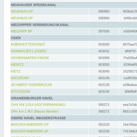
NEUHAUSER SPEISEKANAL
NEUHAUS OP
585850
963bdc26
NEUHAUS UP
585860
bf48cefd
NIEGRIPPER VERBINDUNGSKANAL
NIEGRIPP BP
587500
e506460f
ODER
EISENHÜTTENSTADT
603000
8675aa70
FRANKFURT1 (ODER)
603031
bffdf7f2
HOHENSAATEN-FINOW
603080
f7a639a4
KIENITZ
603050
6298a8f9
KIETZ
603040
16258271
RATZDORF
603140
ca3f535b
SCHWEDT-ODERBRÜCKE
603130
e28babaa
STÜTZKOW
603100
30bff0df
ORANIENBURGER HAVEL
OHV KM 3.014 (HOCHSPANNUNG)
580271
eea7e3dc
OHv km 1.467 (Blaues Wunder)
580272
8b51c505
OBERE HAVEL-WASSERSTRASSE
BISCHOFSWERDER OP
581520
16a780aa
BISCHOFSWERDER UP
581530
74134dc6