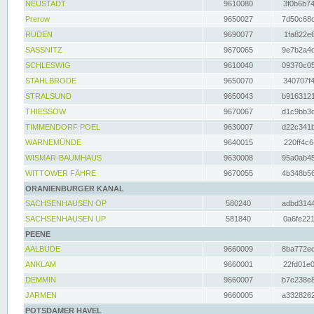
NEUSTADT
9610080
3f0b6b74
Prerow
9650027
7d50c68c
RUDEN
9690077
1fa822e6
SASSNITZ
9670065
9e7b2a4d
SCHLESWIG
9610040
09370c05
STAHLBRODE
9650070
340707f4
STRALSUND
9650043
b9163121
THIESSOW
9670067
d1c9bb3c
TIMMENDORF POEL
9630007
d22c341b
WARNEMÜNDE
9640015
220ff4c6
WISMAR-BAUMHAUS
9630008
95a0ab45
WITTOWER FÄHRE
9670055
4b348b56
ORANIENBURGER KANAL
SACHSENHAUSEN OP
580240
adbd3144
SACHSENHAUSEN UP
581840
0a6fe221
PEENE
AALBUDE
9660009
8ba772ed
ANKLAM
9660001
22fd01e0
DEMMIN
9660007
b7e238e8
JARMEN
9660005
a3328262
POTSDAMER HAVEL