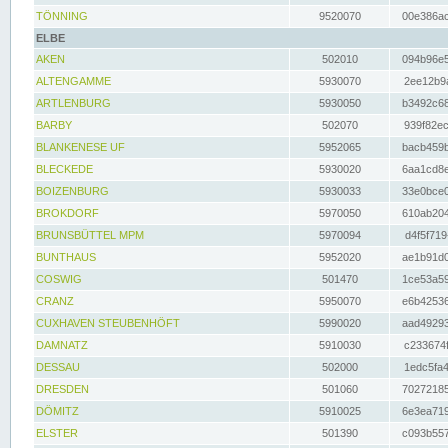
TÖNNING
9520070
00e386ac
ELBE
AKEN
502010
094b96e5
ALTENGAMME
5930070
2ee12b9a
ARTLENBURG
5930050
b3492c68
BARBY
502070
939f82ec
BLANKENESE UF
5952065
bacb459b
BLECKEDE
5930020
6aa1cd8e
BOIZENBURG
5930033
33e0bce0
BROKDORF
5970050
610ab204
BRUNSBÜTTEL MPM
5970094
d4f5f719
BUNTHAUS
5952020
ae1b91d0
COSWIG
501470
1ce53a59
CRANZ
5950070
e6b42536
CUXHAVEN STEUBENHÖFT
5990020
aad49293
DAMNATZ
5910030
c233674f
DESSAU
502000
1edc5fa4
DRESDEN
501060
70272185
DÖMITZ
5910025
6e3ea719
ELSTER
501390
c093b557