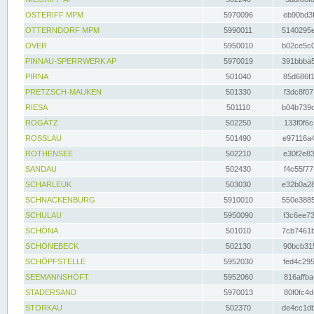
OSTERIFF MPM
5970096
eb90bd3f
OTTERNDORF MPM
5990011
5140295e
OVER
5950010
b02ce5c0
PINNAU-SPERRWERK AP
5970019
391bbba5
PIRNA
501040
85d686f1
PRETZSCH-MAUKEN
501330
f3dc8f07
RIESA
501110
b04b739d
ROGÄTZ
502250
133f0f6c
ROSSLAU
501490
e97116a4
ROTHENSEE
502210
e30f2e83
SANDAU
502430
f4c55f77
SCHARLEUK
503030
e32b0a28
SCHNACKENBURG
5910010
550e3885
SCHULAU
5950090
f3c6ee73
SCHÖNA
501010
7cb7461b
SCHÖNEBECK
502130
90bcb315
SCHÖPFSTELLE
5952030
fed4c295
SEEMANNSHÖFT
5952060
816affba
STADERSAND
5970013
80f0fc4d
STORKAU
502370
de4cc1db