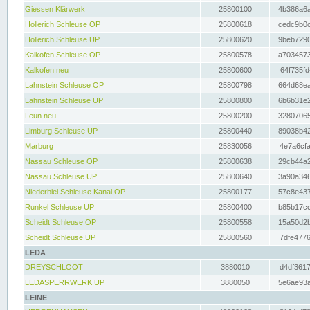
Giessen Klärwerk
25800100
4b386a6a
Hollerich Schleuse OP
25800618
cedc9b0c
Hollerich Schleuse UP
25800620
9beb7290
Kalkofen Schleuse OP
25800578
a7034573
Kalkofen neu
25800600
64f735fd
Lahnstein Schleuse OP
25800798
664d68ea
Lahnstein Schleuse UP
25800800
6b6b31e2
Leun neu
25800200
32807065
Limburg Schleuse UP
25800440
89038b42
Marburg
25830056
4e7a6cfa
Nassau Schleuse OP
25800638
29cb44a2
Nassau Schleuse UP
25800640
3a90a346
Niederbiel Schleuse Kanal OP
25800177
57c8e437
Runkel Schleuse UP
25800400
b85b17cc
Scheidt Schleuse OP
25800558
15a50d2b
Scheidt Schleuse UP
25800560
7dfe4776
LEDA
DREYSCHLOOT
3880010
d4df3617
LEDASPERRWERK UP
3880050
5e6ae93a
LEINE