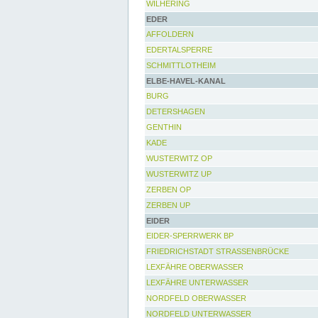
WILHERING
EDER
AFFOLDERN
EDERTALSPERRE
SCHMITTLOTHEIM
ELBE-HAVEL-KANAL
BURG
DETERSHAGEN
GENTHIN
KADE
WUSTERWITZ OP
WUSTERWITZ UP
ZERBEN OP
ZERBEN UP
EIDER
EIDER-SPERRWERK BP
FRIEDRICHSTADT STRASSENBRÜCKE
LEXFÄHRE OBERWASSER
LEXFÄHRE UNTERWASSER
NORDFELD OBERWASSER
NORDFELD UNTERWASSER