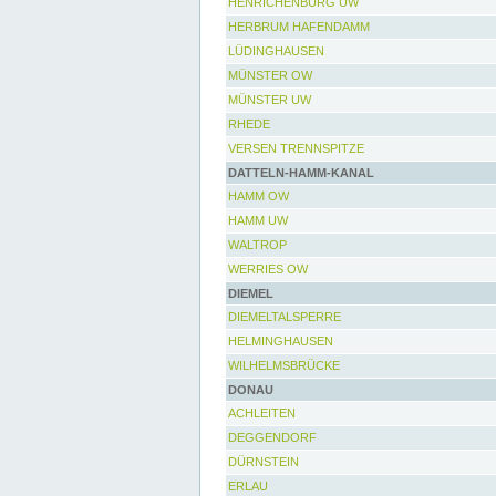
HENRICHENBURG UW
HERBRUM HAFENDAMM
LÜDINGHAUSEN
MÜNSTER OW
MÜNSTER UW
RHEDE
VERSEN TRENNSPITZE
DATTELN-HAMM-KANAL
HAMM OW
HAMM UW
WALTROP
WERRIES OW
DIEMEL
DIEMELTALSPERRE
HELMINGHAUSEN
WILHELMSBRÜCKE
DONAU
ACHLEITEN
DEGGENDORF
DÜRNSTEIN
ERLAU