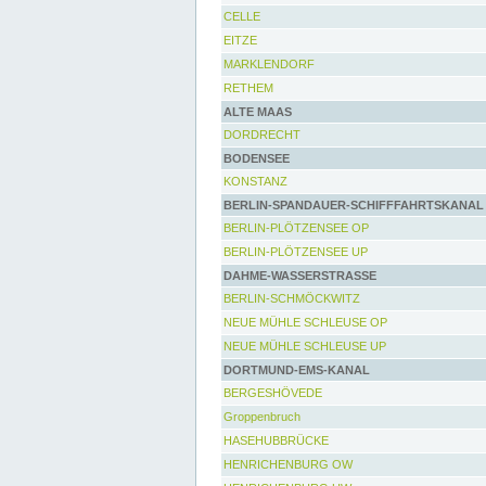
CELLE
EITZE
MARKLENDORF
RETHEM
ALTE MAAS
DORDRECHT
BODENSEE
KONSTANZ
BERLIN-SPANDAUER-SCHIFFFAHRTSKANAL
BERLIN-PLÖTZENSEE OP
BERLIN-PLÖTZENSEE UP
DAHME-WASSERSTRASSE
BERLIN-SCHMÖCKWITZ
NEUE MÜHLE SCHLEUSE OP
NEUE MÜHLE SCHLEUSE UP
DORTMUND-EMS-KANAL
BERGESHÖVEDE
Groppenbruch
HASEHUBBRÜCKE
HENRICHENBURG OW