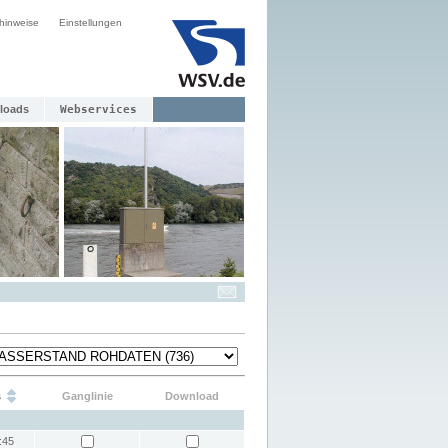
hinweise
Einstellungen
loads
Webservices
s
Ganglinie
Download
:45