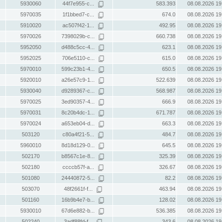
5930060
44f7e955-c...
583.393
08.08.2026 19
5970035
1f1bbed7-c...
674.0
08.08.2026 19
5910020
ac507f42-1...
492.95
08.08.2026 19
5970026
7398029b-c...
660.738
08.08.2026 19
5952050
d488c5cc-4...
623.1
08.08.2026 19
5952025
706e5110-c...
615.0
08.08.2026 19
5970010
599c23b1-4...
650.5
08.08.2026 19
5920010
a26e57c9-1...
522.639
08.08.2026 19
5930040
d9289367-c...
568.987
08.08.2026 19
5970025
3ed90357-4...
666.9
08.08.2026 19
5970031
8c20b4dc-1...
671.787
08.08.2026 19
5970024
a653eb04-d...
663.3
08.08.2026 19
503120
c80a4f21-5...
484.7
08.08.2026 19
5960010
8d18d129-0...
645.5
08.08.2026 19
502170
b8567c1e-8...
325.39
08.08.2026 19
502180
ccccb57f-a...
326.67
08.08.2026 19
501080
24440872-5...
82.2
08.08.2026 19
503070
48f2661f-f...
463.94
08.08.2026 19
501160
16b9b4e7-b...
128.02
08.08.2026 19
5930010
67d6e882-b...
536.385
08.08.2026 19
502240
3adf88fd-f...
343.6
08.08.2026 19