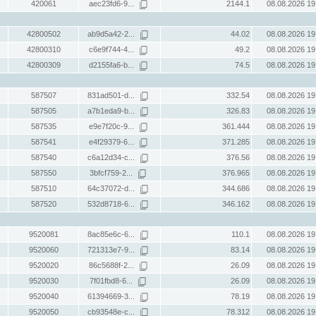
420061
aec23fd6-9...
2144.1
08.08.2026 19
42800502
ab9d5a42-2...
44.02
08.08.2026 19
42800310
c6e9f744-4...
49.2
08.08.2026 19
42800309
d2155fa6-b...
74.5
08.08.2026 19
587507
831ad501-d...
332.54
08.08.2026 19
587505
a7b1eda9-b...
326.83
08.08.2026 19
587535
e9e7f20c-9...
361.444
08.08.2026 19
587541
e4f29379-6...
371.285
08.08.2026 19
587540
c6a12d34-c...
376.56
08.08.2026 19
587550
3bfcf759-2...
376.965
08.08.2026 19
587510
64c37072-d...
344.686
08.08.2026 19
587520
532d8718-6...
346.162
08.08.2026 19
9520081
8ac85e6c-6...
110.1
08.08.2026 19
9520060
721313e7-9...
83.14
08.08.2026 19
9520020
86c5688f-2...
26.09
08.08.2026 19
9520030
7f01fbd8-6...
26.09
08.08.2026 19
9520040
61394669-3...
78.19
08.08.2026 19
9520050
cb93548e-c...
78.312
08.08.2026 19