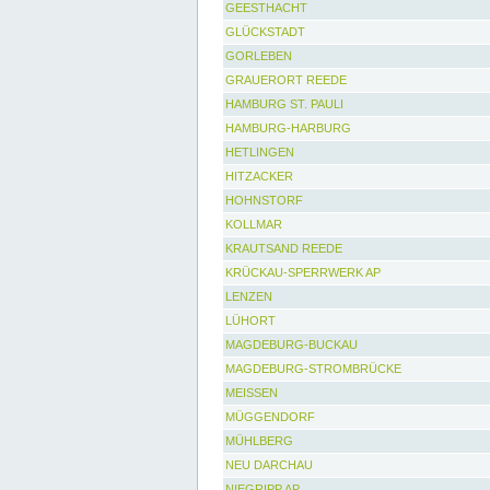
GEESTHACHT
GLÜCKSTADT
GORLEBEN
GRAUERORT REEDE
HAMBURG ST. PAULI
HAMBURG-HARBURG
HETLINGEN
HITZACKER
HOHNSTORF
KOLLMAR
KRAUTSAND REEDE
KRÜCKAU-SPERRWERK AP
LENZEN
LÜHORT
MAGDEBURG-BUCKAU
MAGDEBURG-STROMBRÜCKE
MEISSEN
MÜGGENDORF
MÜHLBERG
NEU DARCHAU
NIEGRIPP AP