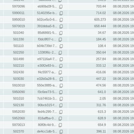
5970096
eb90bd3f-5...
703.44
08.08.2026 19
5990011
5140295e-b...
714.02
08.08.2026 19
5950010
b02ce5c0-6...
605.273
08.08.2026 19
5970019
391bbba5-8...
658.444
08.08.2026 19
501040
85d686f1-5...
34.67
08.08.2026 19
501330
f3dc8f07-c...
184.45
08.08.2026 19
501110
b04b739d-7...
108.4
08.08.2026 19
502250
133f0f6c-2...
350.64
08.08.2026 19
501490
e97116a4-7...
257.84
08.08.2026 19
502210
e30f2e83-b...
333.12
08.08.2026 19
502430
f4c55f77-a...
416.06
08.08.2026 19
503030
e32b0a28-8...
447.22
08.08.2026 19
5910010
550e3885-a...
474.56
08.08.2026 19
5950090
f3c6ee73-5...
641.0
08.08.2026 19
501010
7cb7461b-3...
2.05
08.08.2026 19
502130
90bcb315-f...
311.76
08.08.2026 19
5952030
fed4c295-7...
615.3
08.08.2026 19
5952060
816affba-0...
628.9
08.08.2026 19
5970013
80f0fc4d-9...
654.9
08.08.2026 19
502370
de4cc1db-5...
396.11
08.08.2026 19