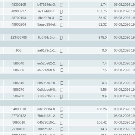
48300105
b475386c-3...
1.74
08.08.2026 19
48900237
47174d8f-1...
107.75
08.08.2026 19
48700103
8b4f9f7c-3...
38.47
08.08.2026 19
48900204
5aaed954-d...
82.32
08.08.2026 19
123456785
6c6f84c2-b...
975.0
08.08.2026 19
906
aa9179c1-1...
0.0
08.08.2026 19
586640
ee52ce62-2...
7.4
08.08.2026 19
586650
45721a68-5...
7.5
08.08.2026 19
586810
6b595707-8...
0.3
08.08.2026 19
586270
0e0dbcc9-0...
9.56
08.08.2026 19
586280
c9a6c3bf-0...
9.4
08.08.2026 19
34000010
ade3a084-8...
108.26
08.08.2026 19
27700122
7bbdb421-2...
08.08.2026 19
3690010
04572010-1...
166.42
08.08.2026 19
27700111
70bee932-1...
14.3
08.08.2026 19