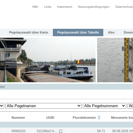
Hilfe
Links
Impressum
Nutzungsbedingungen
Datenschutz
Pegelauswahl über Karte
Pegelauswahl über Tabelle
Abo
Down
tter
Nummer
UUID
Flusskilometer
Messwerte bi
48900102
522286e2-b...
58.71
08.08.2026 19