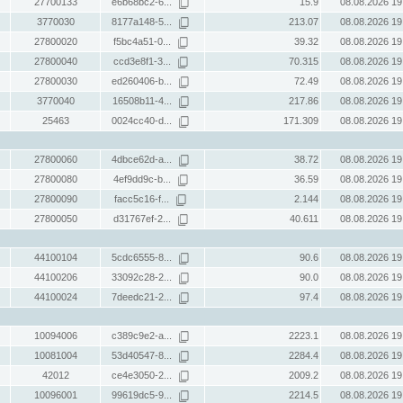
27700133
e6b68bc2-6...
15.9
08.08.2026 19
3770030
8177a148-5...
213.07
08.08.2026 19
27800020
f5bc4a51-0...
39.32
08.08.2026 19
27800040
ccd3e8f1-3...
70.315
08.08.2026 19
27800030
ed260406-b...
72.49
08.08.2026 19
3770040
16508b11-4...
217.86
08.08.2026 19
25463
0024cc40-d...
171.309
08.08.2026 19
27800060
4dbce62d-a...
38.72
08.08.2026 19
27800080
4ef9dd9c-b...
36.59
08.08.2026 19
27800090
facc5c16-f...
2.144
08.08.2026 19
27800050
d31767ef-2...
40.611
08.08.2026 19
44100104
5cdc6555-8...
90.6
08.08.2026 19
44100206
33092c28-2...
90.0
08.08.2026 19
44100024
7deedc21-2...
97.4
08.08.2026 19
10094006
c389c9e2-a...
2223.1
08.08.2026 19
10081004
53d40547-8...
2284.4
08.08.2026 19
42012
ce4e3050-2...
2009.2
08.08.2026 19
10096001
99619dc5-9...
2214.5
08.08.2026 19