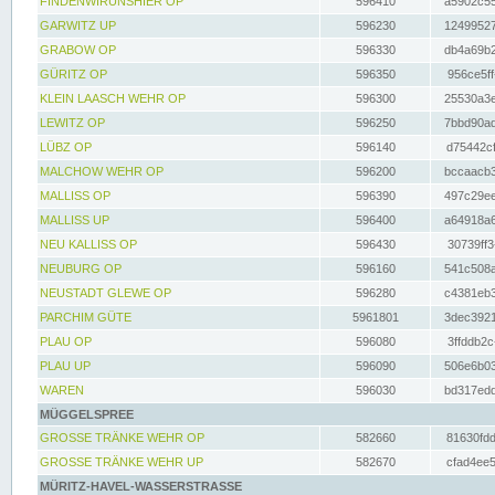
FINDENWIRUNSHIER OP
596410
a5902c55
GARWITZ UP
596230
12499527
GRABOW OP
596330
db4a69b2
GÜRITZ OP
596350
956ce5ff
KLEIN LAASCH WEHR OP
596300
25530a3e
LEWITZ OP
596250
7bbd90ad
LÜBZ OP
596140
d75442cf
MALCHOW WEHR OP
596200
bccaacb3
MALLISS OP
596390
497c29ee
MALLISS UP
596400
a64918a6
NEU KALLISS OP
596430
30739ff3
NEUBURG OP
596160
541c508a
NEUSTADT GLEWE OP
596280
c4381eb3
PARCHIM GÜTE
5961801
3dec3921
PLAU OP
596080
3ffddb2c
PLAU UP
596090
506e6b03
WAREN
596030
bd317edd
MÜGGELSPREE
GROSSE TRÄNKE WEHR OP
582660
81630fdd
GROSSE TRÄNKE WEHR UP
582670
cfad4ee5
MÜRITZ-HAVEL-WASSERSTRASSE