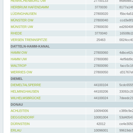
HENRICHENBURG UW
27700133
e6b68bc2
HERBRUM HAFENDAMM
3770030
8177a148
LÜDINGHAUSEN
27800020
f5bc4a51
MÜNSTER OW
27800040
ccd3e8f1
MÜNSTER UW
27800030
ed260406
RHEDE
3770040
16508b11
VERSEN TRENNSPITZE
25463
0024cc40
DATTELN-HAMM-KANAL
HAMM OW
27800060
4dbce62d
HAMM UW
27800080
4ef9dd9c
WALTROP
27800090
facc5c16
WERRIES OW
27800050
d31767ef
DIEMEL
DIEMELTALSPERRE
44100104
5cdc6555
HELMINGHAUSEN
44100206
33092c28
WILHELMSBRÜCKE
44100024
7deedc21
DONAU
ACHLEITEN
10094006
c389c9e2
DEGGENDORF
10081004
53d40547
DÜRNSTEIN
42012
ce4e3050
ERLAU
10096001
99619dc5