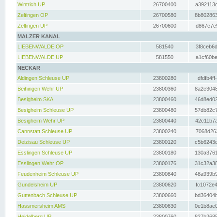
Wintrich UP
26700400
a392113c
Zeltingen OP
26700580
8b802863
Zeltingen UP
26700600
d867e7e9
MALZER KANAL
LIEBENWALDE OP
581540
3f8ceb6d
LIEBENWALDE UP
581550
a1cf60be
NECKAR
Aldingen Schleuse UP
23800280
dfdfb4ff
Beihingen Wehr UP
23800360
8a2e3048
Besigheim SKA
23800460
46d8ed02
Besigheim Schleuse UP
23800480
57db82c7
Besigheim Wehr UP
23800440
42c11b7a
Cannstatt Schleuse UP
23800240
7068d262
Deizisau Schleuse UP
23800120
c5b6243d
Esslingen Schleuse UP
23800180
130a3761
Esslingen Wehr OP
23800176
31c32a38
Feudenheim Schleuse UP
23800840
48a939b9
Gundelsheim UP
23800620
fc1072e4
Guttenbach Schleuse UP
23800660
bd36404b
Hassmersheim AMS
23800630
0e1b8ae0
Heidelberg UP
23800760
827b2685