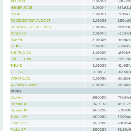
MEHRUM
31010071
be05603a
NIENBRÜGGE
31010044
864a8111
RECKE
31010011
7af19499
RODENBERGER AUE-OST
31010051
6288de60
RODENBERGER AUE-WEST
31010052
eb24b5a3
RUSBEND
31010043
c1f06401
RÜHEN
31010093
4ed5f6da
SEHNDE
31010070
ab0d9117
SÜLFELD OW
31010092
a8604e8f
SÜLFELD UW
31010091
892183d6
THUNE
31010080
42b865fb
VELSDORF
3101012
36f80081
VORSFELDE
31010090
dbb2bb9f
WARBER GRABEN
31010040
2f1080ba
MOSEL
Cochem
26900400
768df4e9
Detzem OP
26700180
c40912fd
Detzem UP
26700200
dc344605
Enkirch OP
26700880
87207dcd
Enkirch UP
26700900
ee861944
Fankel OP
26900280
68198b48