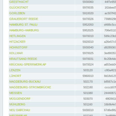
GEESTHACHT
5930060
44f7e955
GLÜCKSTADT
5970035
1f1bbed7
GORLEBEN
5910020
ac507f42
GRAUERORT REEDE
5970026
7398029b
HAMBURG ST. PAULI
5952050
d488c5cc
HAMBURG-HARBURG
5952025
706e5110
HETLINGEN
5970010
599c23b1
HITZACKER
5920010
a26e57c9
HOHNSTORF
5930040
d9289367
KOLLMAR
5970025
3ed90357
KRAUTSAND REEDE
5970031
8c20b4dc
KRÜCKAU-SPERRWERK AP
5970024
a653eb04
LENZEN
503120
c80a4f21
LÜHORT
5960010
8d18d129
MAGDEBURG-BUCKAU
502170
b8567c1e
MAGDEBURG-STROMBRÜCKE
502180
ccccb57f
MEISSEN
501080
24440872
MÜGGENDORF
503070
48f2661f
MÜHLBERG
501160
16b9b4e7
NEU DARCHAU
5930010
67d6e882
NIEGRIPP AP
502240
3adf88fd