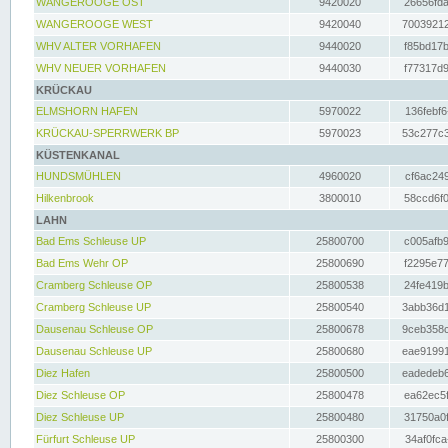
WANGEROOGE OST
9420020
26656fda
WANGEROOGE WEST
9420040
70039212
WHV ALTER VORHAFEN
9440020
f85bd17b
WHV NEUER VORHAFEN
9440030
f77317d9
KRÜCKAU
ELMSHORN HAFEN
5970022
136febf6
KRÜCKAU-SPERRWERK BP
5970023
53c277c3
KÜSTENKANAL
HUNDSMÜHLEN
4960020
cf6ac249
Hilkenbrook
3800010
58ccd6f0
LAHN
Bad Ems Schleuse UP
25800700
c005afb9
Bad Ems Wehr OP
25800690
f2295e77
Cramberg Schleuse OP
25800538
24fe419b
Cramberg Schleuse UP
25800540
3abb36d1
Dausenau Schleuse OP
25800678
9ceb358c
Dausenau Schleuse UP
25800680
eae91991
Diez Hafen
25800500
eadedeb6
Diez Schleuse OP
25800478
ea62ec5f
Diez Schleuse UP
25800480
31750a0f
Fürfurt Schleuse UP
25800300
34af0fca