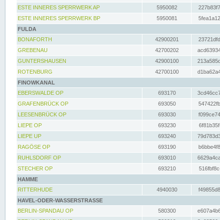
ESTE INNERES SPERRWERK AP
5950082
227b83f7
ESTE INNERES SPERRWERK BP
5950081
5fea1a12
FULDA
BONAFORTH
42900201
23721dfd
GREBENAU
42700202
acd63934
GUNTERSHAUSEN
42900100
213a585d
ROTENBURG
42700100
d1ba62a4
FINOWKANAL
EBERSWALDE OP
693170
3cd46cc7
GRAFENBRÜCK OP
693050
547422fb
LEESENBRÜCK OP
693030
f099ce74
LIEPE OP
693230
6f81b35f
LIEPE UP
693240
79d783d3
RAGÖSE OP
693190
b6bbe4f8
RUHLSDORF OP
693010
6629a4ca
STECHER OP
693210
516fbf8c
HAMME
RITTERHUDE
4940030
f49855d8
HAVEL-ODER-WASSERSTRASSE
BERLIN-SPANDAU OP
580300
e607a4b6