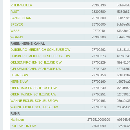
RHEINWEILER
23300130
06b978dd
RUST
23300580
5389b878
SANKT GOAR
25700300
550eb7e9
SPEYER
23700600
2cb8ae5b
WESEL
2770040
f33c3cc9
WORMS
23900200
844a620f
RHEIN-HERNE-KANAL
DUISBURG-MEIDERICH SCHLEUSE OW
27700262
f18e81da
DUISBURG-MEIDERICH SCHLEUSE UW
27700273
48780245
GELSENKIRCHEN SCHLEUSE OW
27700229
5b9f8134
GELSENKIRCHEN SCHLEUSE UW
27700230
427318d0
HERNE OW
27700150
ac6c4362
HERNE UW
27700160
b9975ea1
OBERHAUSEN SCHLEUSE OW
27700240
e251f943
OBERHAUSEN SCHLEUSE UW
27700251
12f63015
WANNE EICKEL SCHLEUSE OW
27700193
05ca0e33
WANNE EICKEL SCHLEUSE UW
27700218
23045f8b
RUHR
Hattingen
2769510000100
c0594fb5
RUHRWEHR OW
27600090
12a3037f