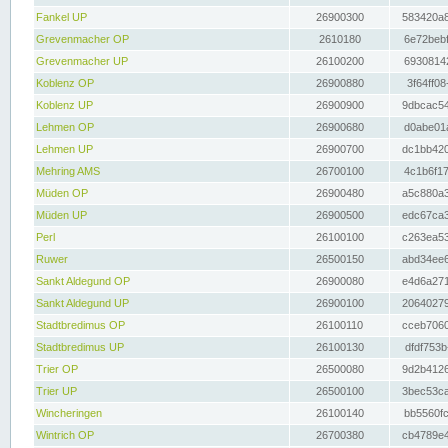
Fankel UP
26900300
583420a8
Grevenmacher OP
2610180
6e72bebf
Grevenmacher UP
26100200
69308142
Koblenz OP
26900880
3f64ff08
Koblenz UP
26900900
9dbcac54
Lehmen OP
26900680
d0abe01a
Lehmen UP
26900700
dc1bb420
Mehring AMS
26700100
4c1b6f17
Müden OP
26900480
a5c880a3
Müden UP
26900500
edc67ca3
Perl
26100100
c263ea53
Ruwer
26500150
abd34ee6
Sankt Aldegund OP
26900080
e4d6a271
Sankt Aldegund UP
26900100
20640279
Stadtbredimus OP
26100110
cceb7060
Stadtbredimus UP
26100130
dfdf753b
Trier OP
26500080
9d2b4126
Trier UP
26500100
3bec53ca
Wincheringen
26100140
bb5560fc
Wintrich OP
26700380
cb4789e4