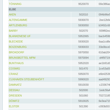
TÖNNING
9520070
00e386ac
ELBE
AKEN
502010
094b96e5
ALTENGAMME
5930070
2ee12b9a
ARTLENBURG
5930050
b3492c68
BARBY
502070
939f82ec
BLANKENESE UF
5952065
bacb459b
BLECKEDE
5930020
6aa1cd8e
BOIZENBURG
5930033
33e0bce0
BROKDORF
5970050
610ab204
BRUNSBÜTTEL MPM
5970094
d4f5f719
BUNTHAUS
5952020
ae1b91d0
COSWIG
501470
1ce53a59
CRANZ
5950070
e6b42536
CUXHAVEN STEUBENHÖFT
5990020
aad49293
DAMNATZ
5910030
c233674f
DESSAU
502000
1edc5fa4
DRESDEN
501060
70272185
DÖMITZ
5910025
6e3ea719
ELSTER
501390
c093b557