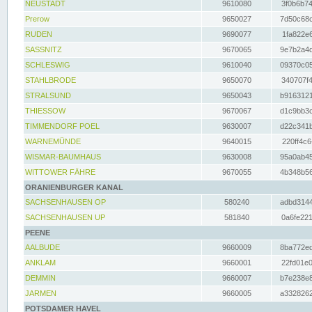
NEUSTADT
9610080
3f0b6b74
Prerow
9650027
7d50c68c
RUDEN
9690077
1fa822e6
SASSNITZ
9670065
9e7b2a4d
SCHLESWIG
9610040
09370c05
STAHLBRODE
9650070
340707f4
STRALSUND
9650043
b9163121
THIESSOW
9670067
d1c9bb3c
TIMMENDORF POEL
9630007
d22c341b
WARNEMÜNDE
9640015
220ff4c6
WISMAR-BAUMHAUS
9630008
95a0ab45
WITTOWER FÄHRE
9670055
4b348b56
ORANIENBURGER KANAL
SACHSENHAUSEN OP
580240
adbd3144
SACHSENHAUSEN UP
581840
0a6fe221
PEENE
AALBUDE
9660009
8ba772ed
ANKLAM
9660001
22fd01e0
DEMMIN
9660007
b7e238e8
JARMEN
9660005
a3328262
POTSDAMER HAVEL