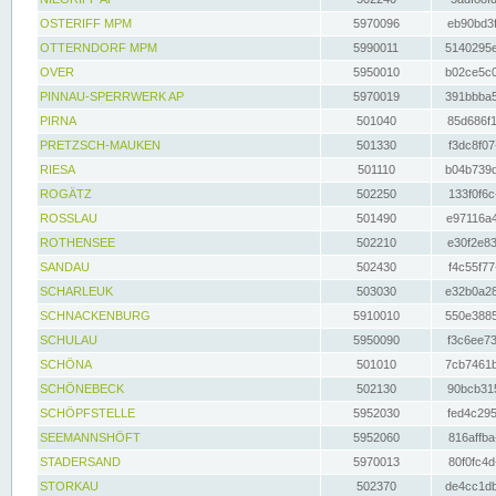
OSTERIFF MPM
5970096
eb90bd3f
OTTERNDORF MPM
5990011
5140295e
OVER
5950010
b02ce5c0
PINNAU-SPERRWERK AP
5970019
391bbba5
PIRNA
501040
85d686f1
PRETZSCH-MAUKEN
501330
f3dc8f07
RIESA
501110
b04b739d
ROGÄTZ
502250
133f0f6c
ROSSLAU
501490
e97116a4
ROTHENSEE
502210
e30f2e83
SANDAU
502430
f4c55f77
SCHARLEUK
503030
e32b0a28
SCHNACKENBURG
5910010
550e3885
SCHULAU
5950090
f3c6ee73
SCHÖNA
501010
7cb7461b
SCHÖNEBECK
502130
90bcb315
SCHÖPFSTELLE
5952030
fed4c295
SEEMANNSHÖFT
5952060
816affba
STADERSAND
5970013
80f0fc4d
STORKAU
502370
de4cc1db