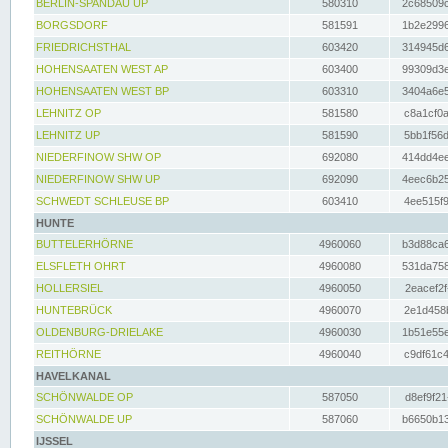
BERLIN-SPANDAU UP
580310
2c68509c
BORGSDORF
581591
1b2e2996
FRIEDRICHSTHAL
603420
314945d6
HOHENSAATEN WEST AP
603400
99309d3e
HOHENSAATEN WEST BP
603310
3404a6e5
LEHNITZ OP
581580
c8a1cf0a
LEHNITZ UP
581590
5bb1f56d
NIEDERFINOW SHW OP
692080
414dd4ee
NIEDERFINOW SHW UP
692090
4eec6b25
SCHWEDT SCHLEUSE BP
603410
4ee515f9
HUNTE
BUTTELERHÖRNE
4960060
b3d88ca6
ELSFLETH OHRT
4960080
531da758
HOLLERSIEL
4960050
2eacef2f
HUNTEBRÜCK
4960070
2e1d458b
OLDENBURG-DRIELAKE
4960030
1b51e55e
REITHÖRNE
4960040
c9df61c4
HAVELKANAL
SCHÖNWALDE OP
587050
d8ef9f21
SCHÖNWALDE UP
587060
b6650b13
IJSSEL