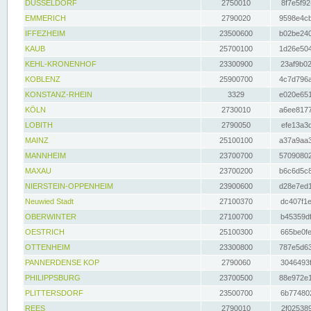
DÜSSELDORF
2750010
8f7e5f92
EMMERICH
2790020
9598e4cb
IFFEZHEIM
23500600
b02be240
KAUB
25700100
1d26e504
KEHL-KRONENHOF
23300900
23af9b02
KOBLENZ
25900700
4c7d796a
KONSTANZ-RHEIN
3329
e020e651
KÖLN
2730010
a6ee8177
LOBITH
2790050
efe13a3d
MAINZ
25100100
a37a9aa3
MANNHEIM
23700700
57090802
MAXAU
23700200
b6c6d5c8
NIERSTEIN-OPPENHEIM
23900600
d28e7ed1
Neuwied Stadt
27100370
dc407f1e
OBERWINTER
27100700
b45359df
OESTRICH
25100300
665be0fe
OTTENHEIM
23300800
787e5d63
PANNERDENSE KOP
2790060
3046493f
PHILIPPSBURG
23700500
88e972e1
PLITTERSDORF
23500700
6b774802
REES
2790010
2f025389