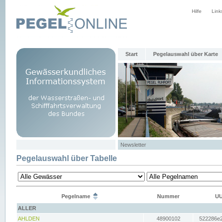
Hilfe
Link
Start
Pegelauswahl über Karte
Newsletter
Pegelauswahl über Tabelle
Pegelname
Nummer
UU
ALLER
AHLDEN
48900102
522286e2