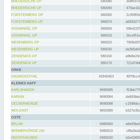
BREDEREICHE OP
580080
308f5979
BREDEREICHE UP
580090
470acd2a
FÜRSTENBERG OP
580060
2c95f83d
FÜRSTENBERG UP
580070
a5830277
VOßWINKEL OP
580000
09b422f7
VOßWINKEL UP
580010
2bcef51a
WESENBERG OP
580020
7909d3f7
WESENBERG UP
580030
da3b5de9
ZEHDENICK OP
580160
a9b8e24c
ZEHDENICK UP
580170
721d7dbf
ORKE
DALWIGKSTHAL
42840453
f0f78cc4
KLEINES HAFF
KARLSHAGEN
9690085
f53bb77f
KARNIN
9690084
da893bbd
UECKERMÜNDE
9690088
c1588dcc
WOLGAST
9650080
b327e35c
OSTE
BELUM
5980060
a9e93be0
BREMERVÖRDE UW
5980010
cf8a3ea2
HECHTHAUSEN
5980030
e5e02890