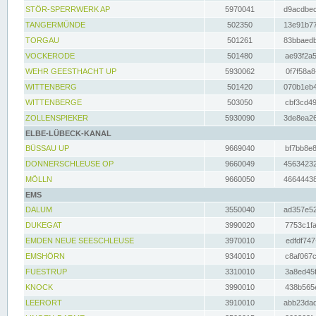
STÖR-SPERRWERK AP
5970041
d9acdbec
TANGERMÜNDE
502350
13e91b77
TORGAU
501261
83bbaedb
VOCKERODE
501480
ae93f2a5
WEHR GEESTHACHT UP
5930062
0f7f58a8
WITTENBERG
501420
070b1eb4
WITTENBERGE
503050
cbf3cd49
ZOLLENSPIEKER
5930090
3de8ea26
ELBE-LÜBECK-KANAL
BÜSSAU UP
9669040
bf7bb8e8
DONNERSCHLEUSE OP
9660049
45634232
MÖLLN
9660050
46644438
EMS
DALUM
3550040
ad357e52
DUKEGAT
3990020
7753c1fa
EMDEN NEUE SEESCHLEUSE
3970010
edfdf747
EMSHÖRN
9340010
c8af067c
FUESTRUP
3310010
3a8ed45f
KNOCK
3990010
438b565e
LEERORT
3910010
abb23dad