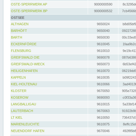
OSTE-SPERRWERK AP
9000000590
8c3295dc
OSTE-SPERRWERK BP
9000000532
7cb4566b
OSTSEE
ALTHAGEN
9650024
b8d05bf9
BARHÖFT
9650040
09227288
BARTH
9650030
00c33ed9
ECKERNFÖRDE
9610045
1faa9b2c
FLENSBURG
9610010
9e19c411
GREIFSWALD OIE
9690078
087b6386
GREIFSWALD-WIECK
9650073
6b53ef42
HEILIGENHAFEN
9610070
06219dd9
KAPPELN
9610035
b09f2243
KIEL-HOLTENAU
9610066
3ad4013f
KLOSTER
9670050
905e7328
KOSEROW
9690093
c0f33a36
LANGBALLIGAU
9610015
5a33bf14
LAUTERBACH
9670063
91922b9b
LT KIEL
9610050
736437d7
MARIENLEUCHTE
9610075
8effc15d
NEUENDORF HAFEN
9670046
492f85b8