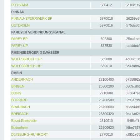
POTSDAM
580412
5e10e1e7
PINNAU
PINNAU-SPERRWERK BP
5970018
26259e8f
UETERSEN
5970016
575da86f
PAREYER VERBINDUNGSKANAL
PAREY EP
502300
25ca1bef
PAREY UP
587530
bafddcbf
RHEINSBERGER GEWÄSSER
WOLFSBRUCH OP
589000
4d00c13e
WOLFSBRUCH UP
589010
3d43a8d7
RHEIN
ANDERNACH
27100400
5735892a
BINGEN
25300200
0309cd61
BONN
2710080
593647aa
BOPPARD
25700500
2ff6379d
BRAUBACH
25700600
d6dc44d1
BREISACH
23300320
9da1ad2b
Basel-Rheinhalle
2310010
94f6eff1
Bodenheim
23900620
f6be7857
DUISBURG-RUHRORT
2770010
c0f51e35