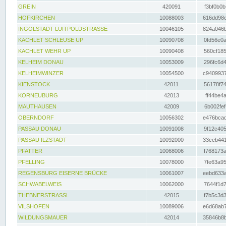
GREIN
420091
f3bf0b0b
HOFKIRCHEN
10088003
616dd98e
INGOLSTADT LUITPOLDSTRASSE
10046105
824a046b
KACHLET SCHLEUSE UP
10090708
0fd56e0a
KACHLET WEHR UP
10090408
560cf185
KELHEIM DONAU
10053009
296fc6d4
KELHEIMWINZER
10054500
c9409937
KIENSTOCK
42011
56178f74
KORNEUBURG
42013
ff44be4a
MAUTHAUSEN
42009
6b002fef
OBERNDORF
10056302
e476bcad
PASSAU DONAU
10091008
9f12c405
PASSAU ILZSTADT
10092000
33ceb441
PFATTER
10068006
f768173a
PFELLING
10078000
7fe63a95
REGENSBURG EISERNE BRÜCKE
10061007
eebd633a
SCHWABELWEIS
10062000
7644f1d7
THEBNERSTRASSL
42015
f7b5c3d3
VILSHOFEN
10089006
e6d68ab7
WILDUNGSMAUER
42014
35846b8b