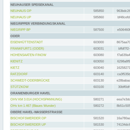
NEUHAUSER SPEISEKANAL
NEUHAUS OP
585850
963bdc26
NEUHAUS UP
585860
bf48cefd
NIEGRIPPER VERBINDUNGSKANAL
NIEGRIPP BP
587500
e506460f
ODER
EISENHÜTTENSTADT
603000
8675aa70
FRANKFURT1 (ODER)
603031
bffdf7f2
HOHENSAATEN-FINOW
603080
f7a639a4
KIENITZ
603050
6298a8f9
KIETZ
603040
16258271
RATZDORF
603140
ca3f535b
SCHWEDT-ODERBRÜCKE
603130
e28babaa
STÜTZKOW
603100
30bff0df
ORANIENBURGER HAVEL
OHV KM 3.014 (HOCHSPANNUNG)
580271
eea7e3dc
OHv km 1.467 (Blaues Wunder)
580272
8b51c505
OBERE HAVEL-WASSERSTRASSE
BISCHOFSWERDER OP
581520
16a780aa
BISCHOFSWERDER UP
581530
74134dc6