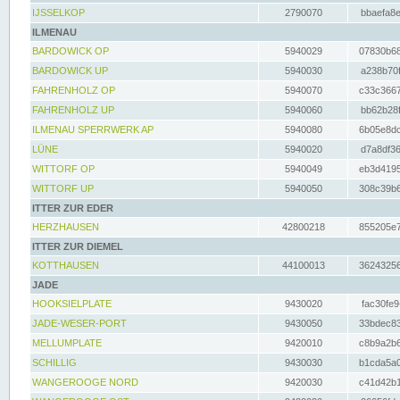
IJSSELKOP
2790070
bbaefa8e
ILMENAU
BARDOWICK OP
5940029
07830b68
BARDOWICK UP
5940030
a238b70f
FAHRENHOLZ OP
5940070
c33c3667
FAHRENHOLZ UP
5940060
bb62b28f
ILMENAU SPERRWERK AP
5940080
6b05e8dc
LÜNE
5940020
d7a8df36
WITTORF OP
5940049
eb3d4195
WITTORF UP
5940050
308c39b6
ITTER ZUR EDER
HERZHAUSEN
42800218
855205e7
ITTER ZUR DIEMEL
KOTTHAUSEN
44100013
36243256
JADE
HOOKSIELPLATE
9430020
fac30fe9
JADE-WESER-PORT
9430050
33bdec83
MELLUMPLATE
9420010
c8b9a2b6
SCHILLIG
9430030
b1cda5a0
WANGEROOGE NORD
9420030
c41d42b1