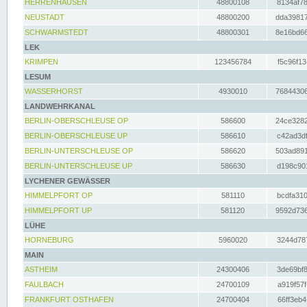
HERRENHAUSEN
48800108
8134af78
NEUSTADT
48800200
dda39817
SCHWARMSTEDT
48800301
8e16bd66
LEK
KRIMPEN
123456784
f5c96f13
LESUM
WASSERHORST
4930010
76844306
LANDWEHRKANAL
BERLIN-OBERSCHLEUSE OP
586600
24ce3282
BERLIN-OBERSCHLEUSE UP
586610
c42ad3df
BERLIN-UNTERSCHLEUSE OP
586620
503ad891
BERLIN-UNTERSCHLEUSE UP
586630
d198c901
LYCHENER GEWÄSSER
HIMMELPFORT OP
581110
bcdfa310
HIMMELPFORT UP
581120
9592d736
LÜHE
HORNEBURG
5960020
3244d787
MAIN
ASTHEIM
24300406
3de69bf8
FAULBACH
24700109
a919f57f
FRANKFURT OSTHAFEN
24700404
66ff3eb4