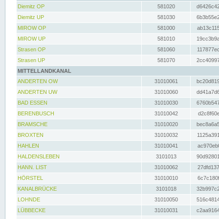
Diemitz OP
581020
d6426c42
Diemitz UP
581030
6b3b55e2
MIROW OP
581000
ab13c115
MIROW UP
581010
19cc3b9a
Strasen OP
581060
117877ec
Strasen UP
581070
2cc40997
MITTELLANDKANAL
ANDERTEN OW
31010061
bc20d819
ANDERTEN UW
31010060
dd41a7d6
BAD ESSEN
31010030
6760b547
BERENBUSCH
31010042
d2c8f60e
BRAMSCHE
31010020
bec8a6a5
BROXTEN
31010032
1125a391
HAHLEN
31010041
ac970eb0
HALDENSLEBEN
3101013
90d92801
HANN. LIST
31010062
27dfd137
HÖRSTEL
31010010
6c7c180f
KANALBRÜCKE
3101018
32b997c2
LOHNDE
31010050
516c4814
LÜBBECKE
31010031
c2aa9164