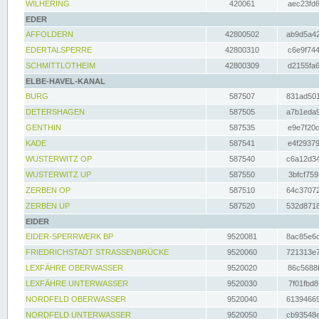
WILHERING
420061
aec23fd6
EDER
AFFOLDERN
42800502
ab9d5a42
EDERTALSPERRE
42800310
c6e9f744
SCHMITTLOTHEIM
42800309
d2155fa6
ELBE-HAVEL-KANAL
BURG
587507
831ad501
DETERSHAGEN
587505
a7b1eda9
GENTHIN
587535
e9e7f20c
KADE
587541
e4f29379
WUSTERWITZ OP
587540
c6a12d34
WUSTERWITZ UP
587550
3bfcf759
ZERBEN OP
587510
64c37072
ZERBEN UP
587520
532d8718
EIDER
EIDER-SPERRWERK BP
9520081
8ac85e6c
FRIEDRICHSTADT STRASSENBRÜCKE
9520060
721313e7
LEXFÄHRE OBERWASSER
9520020
86c5688f
LEXFÄHRE UNTERWASSER
9520030
7f01fbd8
NORDFELD OBERWASSER
9520040
61394669
NORDFELD UNTERWASSER
9520050
cb93548e