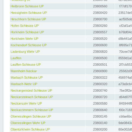
Heilbronn Schleuse UP
23800560
f77df170
Hessigheim Schleuse UP
23800420
23517de9
Hirschhorn Schleuse UP
23800700
acf505dd
Hofen Schleuse UP
23800260
cf2af1a4
Horkheim Schleuse UP
23800557
b76bf04c
Horkheim Wehr UP
23800520
d9b441a5
Kochendorf Schleuse UP
23800600
8f695e71
Ladenburg Wehr UP
23800820
70cee7df
Lauffen
23800500
8559d1a0
Lauffen Schleuse UP
23800501
2f7cb553
Mannheim Neckar
23800900
25582d3f
Marbach Schleuse UP
23800322
456974a8
Marbach Wehr UP
23800320
a73a9cb4
Neckargemünd Schleuse UP
23800740
7be3ff2e
Neckarsteinach Schleuse UP
23800720
d64d07f7
Neckarsulm Wehr UP
23800580
845944f8
Neckarzimmern Schleuse UP
23800640
f00c7183
Oberesslingen Schleuse UP
23800145
cbfae6bc
Oberesslingen Wehr UP
23800140
9de0843a
Obertürkheim Schleuse UP
23800200
80e002d8