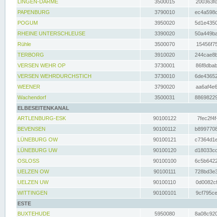
LINGEN-DARME
3500015
200363fc
PAPENBURG
3790010
ec4a598d
POGUM
3950020
5d1e4350
RHEINE UNTERSCHLEUSE
3390020
50a449ba
Rühle
3500070
15456f75
TERBORG
3910020
244cae8b
VERSEN WEHR OP
3730001
86f8dbab
VERSEN WEHRDURCHSTICH
3730010
6de43652
WEENER
3790020
aa6af4e6
Wachendorf
3500031
88698229
ELBESEITENKANAL
ARTLENBURG-ESK
90100122
7fec2f4f
BEVENSEN
90100112
b8997708
LÜNEBURG OW
90100121
c7364d1e
LÜNEBURG UW
90100120
d18033cd
OSLOSS
90100100
6c5b6422
UELZEN OW
90100111
728bd3e3
UELZEN UW
90100110
0d0082cf
WITTINGEN
90100101
9cf795ce
ESTE
BUXTEHUDE
5950080
8a08c920