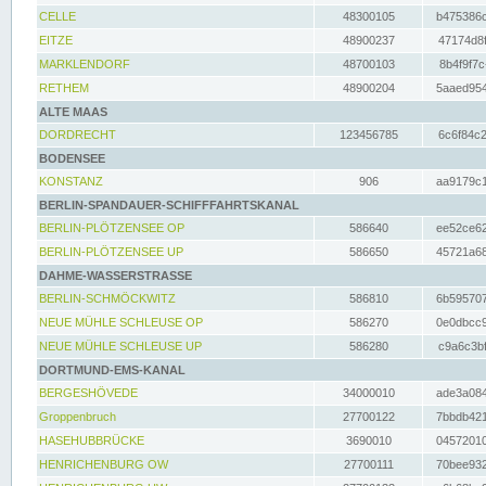
CELLE
48300105
b475386c
EITZE
48900237
47174d8f
MARKLENDORF
48700103
8b4f9f7c
RETHEM
48900204
5aaed954
ALTE MAAS
DORDRECHT
123456785
6c6f84c2
BODENSEE
KONSTANZ
906
aa9179c1
BERLIN-SPANDAUER-SCHIFFFAHRTSKANAL
BERLIN-PLÖTZENSEE OP
586640
ee52ce62
BERLIN-PLÖTZENSEE UP
586650
45721a68
DAHME-WASSERSTRASSE
BERLIN-SCHMÖCKWITZ
586810
6b595707
NEUE MÜHLE SCHLEUSE OP
586270
0e0dbcc9
NEUE MÜHLE SCHLEUSE UP
586280
c9a6c3bf
DORTMUND-EMS-KANAL
BERGESHÖVEDE
34000010
ade3a084
Groppenbruch
27700122
7bbdb421
HASEHUBBRÜCKE
3690010
04572010
HENRICHENBURG OW
27700111
70bee932