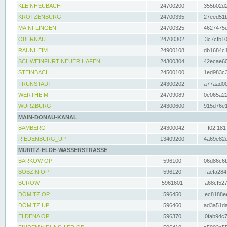
KLEINHEUBACH
24700200
355b02d2
KROTZENBURG
24700335
27eed51b
MAINFLINGEN
24700325
4627475d
OBERNAU
24700302
3c7cfb10
RAUNHEIM
24900108
db1684c1
SCHWEINFURT NEUER HAFEN
24300304
42ecae60
STEINBACH
24500100
1ed983c3
TRUNSTADT
24300202
a77aad00
WERTHEIM
24709089
0e065a22
WÜRZBURG
24300600
915d76e1
MAIN-DONAU-KANAL
BAMBERG
24300042
ff02f181
RIEDENBURG_UP
13409200
4a69e82e
MÜRITZ-ELDE-WASSERSTRASSE
BARKOW OP
596100
06d86c6b
BOBZIN OP
596120
faefa284
BUROW
5961601
a68cf527
DÖMITZ OP
596450
ec8188ee
DÖMITZ UP
596460
ad3a51da
ELDENA OP
596370
0fab94c7