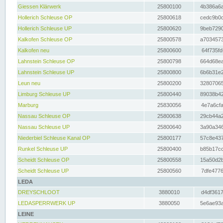
Giessen Klärwerk
25800100
4b386a6a
Hollerich Schleuse OP
25800618
cedc9b0c
Hollerich Schleuse UP
25800620
9beb7290
Kalkofen Schleuse OP
25800578
a7034573
Kalkofen neu
25800600
64f735fd
Lahnstein Schleuse OP
25800798
664d68ea
Lahnstein Schleuse UP
25800800
6b6b31e2
Leun neu
25800200
32807065
Limburg Schleuse UP
25800440
89038b42
Marburg
25830056
4e7a6cfa
Nassau Schleuse OP
25800638
29cb44a2
Nassau Schleuse UP
25800640
3a90a346
Niederbiel Schleuse Kanal OP
25800177
57c8e437
Runkel Schleuse UP
25800400
b85b17cc
Scheidt Schleuse OP
25800558
15a50d2b
Scheidt Schleuse UP
25800560
7dfe4776
LEDA
DREYSCHLOOT
3880010
d4df3617
LEDASPERRWERK UP
3880050
5e6ae93a
LEINE