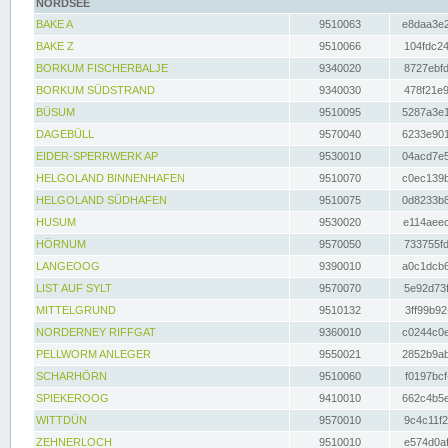
NORDSEE
BAKE A
9510063
e8daa3e2
BAKE Z
9510066
104fdc24
BORKUM FISCHERBALJE
9340020
8727ebfd
BORKUM SÜDSTRAND
9340030
478f21e9
BÜSUM
9510095
5287a3e1
DAGEBÜLL
9570040
6233e901
EIDER-SPERRWERK AP
9530010
04acd7e5
HELGOLAND BINNENHAFEN
9510070
c0ec139b
HELGOLAND SÜDHAFEN
9510075
0d8233b8
HUSUM
9530020
e114aeec
HÖRNUM
9570050
733755fd
LANGEOOG
9390010
a0c1dcb6
LIST AUF SYLT
9570070
5e92d73f
MITTELGRUND
9510132
3ff99b92
NORDERNEY RIFFGAT
9360010
c0244c0e
PELLWORM ANLEGER
9550021
2852b9ab
SCHARHÖRN
9510060
f0197bcf
SPIEKEROOG
9410010
662c4b5e
WITTDÜN
9570010
9c4c11f2
ZEHNERLOCH
9510010
e574d0af