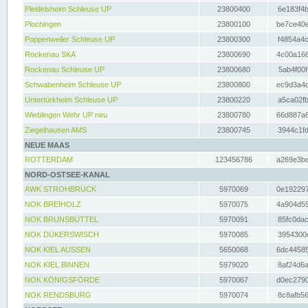
Pleidelsheim Schleuse UP
23800400
6e183f4b
Plochingen
23800100
be7ce40e
Poppenweiler Schleuse UP
23800300
f4854a4c
Rockenau SKA
23800690
4c00a166
Rockenau Schleuse UP
23800680
5ab4f00f
Schwabenheim Schleuse UP
23800800
ec9d3a4d
Untertürkheim Schleuse UP
23800220
a5ca02fb
Wieblingen Wehr UP neu
23800780
66d887a6
Ziegelhausen AMS
23800745
3944c1fd
NEUE MAAS
ROTTERDAM
123456786
a269e3be
NORD-OSTSEE-KANAL
AWK STROHBRÜCK
5970069
0e192297
NOK BREIHOLZ
5970075
4a904d59
NOK BRUNSBÜTTEL
5970091
85fc0dac
NOK DÜKERSWISCH
5970085
3954300d
NOK KIEL AUSSEN
5650068
6dc44585
NOK KIEL BINNEN
5979020
8af24d6a
NOK KÖNIGSFÖRDE
5970067
d0ec2790
NOK RENDSBURG
5970074
8c8afb56