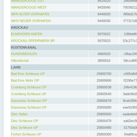
WANGEROOGE OST
9420020
26656fda
WANGEROOGE WEST
9420040
70039212
WHV ALTER VORHAFEN
9440020
f85bd17b
WHV NEUER VORHAFEN
9440030
f77317d9
KRÜCKAU
ELMSHORN HAFEN
5970022
136febf6
KRÜCKAU-SPERRWERK BP
5970023
53c277c3
KÜSTENKANAL
HUNDSMÜHLEN
4960020
cf6ac249
Hilkenbrook
3800010
58ccd6f0
LAHN
Bad Ems Schleuse UP
25800700
c005afb9
Bad Ems Wehr OP
25800690
f2295e77
Cramberg Schleuse OP
25800538
24fe419b
Cramberg Schleuse UP
25800540
3abb36d1
Dausenau Schleuse OP
25800678
9ceb358c
Dausenau Schleuse UP
25800680
eae91991
Diez Hafen
25800500
eadedeb6
Diez Schleuse OP
25800478
ea62ec5f
Diez Schleuse UP
25800480
31750a0f
Fürfurt Schleuse UP
25800300
34af0fca