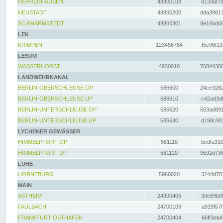
HERRENHAUSEN
48800108
8134af78
NEUSTADT
48800200
dda39817
SCHWARMSTEDT
48800301
8e16bd66
LEK
KRIMPEN
123456784
f5c96f13
LESUM
WASSERHORST
4930010
76844306
LANDWEHRKANAL
BERLIN-OBERSCHLEUSE OP
586600
24ce3282
BERLIN-OBERSCHLEUSE UP
586610
c42ad3df
BERLIN-UNTERSCHLEUSE OP
586620
503ad891
BERLIN-UNTERSCHLEUSE UP
586630
d198c901
LYCHENER GEWÄSSER
HIMMELPFORT OP
581110
bcdfa310
HIMMELPFORT UP
581120
9592d736
LÜHE
HORNEBURG
5960020
3244d787
MAIN
ASTHEIM
24300406
3de69bf8
FAULBACH
24700109
a919f57f
FRANKFURT OSTHAFEN
24700404
66ff3eb4