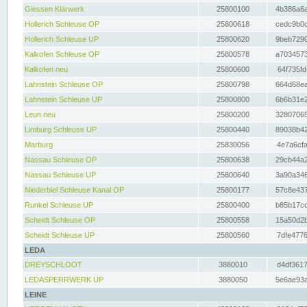
Giessen Klärwerk
25800100
4b386a6a
Hollerich Schleuse OP
25800618
cedc9b0c
Hollerich Schleuse UP
25800620
9beb7290
Kalkofen Schleuse OP
25800578
a7034573
Kalkofen neu
25800600
64f735fd
Lahnstein Schleuse OP
25800798
664d68ea
Lahnstein Schleuse UP
25800800
6b6b31e2
Leun neu
25800200
32807065
Limburg Schleuse UP
25800440
89038b42
Marburg
25830056
4e7a6cfa
Nassau Schleuse OP
25800638
29cb44a2
Nassau Schleuse UP
25800640
3a90a346
Niederbiel Schleuse Kanal OP
25800177
57c8e437
Runkel Schleuse UP
25800400
b85b17cc
Scheidt Schleuse OP
25800558
15a50d2b
Scheidt Schleuse UP
25800560
7dfe4776
LEDA
DREYSCHLOOT
3880010
d4df3617
LEDASPERRWERK UP
3880050
5e6ae93a
LEINE