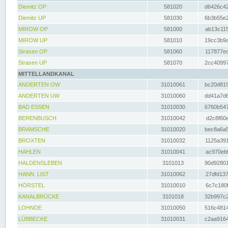
Diemitz OP
581020
d6426c42
Diemitz UP
581030
6b3b55e2
MIROW OP
581000
ab13c115
MIROW UP
581010
19cc3b9a
Strasen OP
581060
117877ec
Strasen UP
581070
2cc40997
MITTELLANDKANAL
ANDERTEN OW
31010061
bc20d819
ANDERTEN UW
31010060
dd41a7d6
BAD ESSEN
31010030
6760b547
BERENBUSCH
31010042
d2c8f60e
BRAMSCHE
31010020
bec8a6a5
BROXTEN
31010032
1125a391
HAHLEN
31010041
ac970eb0
HALDENSLEBEN
3101013
90d92801
HANN. LIST
31010062
27dfd137
HÖRSTEL
31010010
6c7c180f
KANALBRÜCKE
3101018
32b997c2
LOHNDE
31010050
516c4814
LÜBBECKE
31010031
c2aa9164