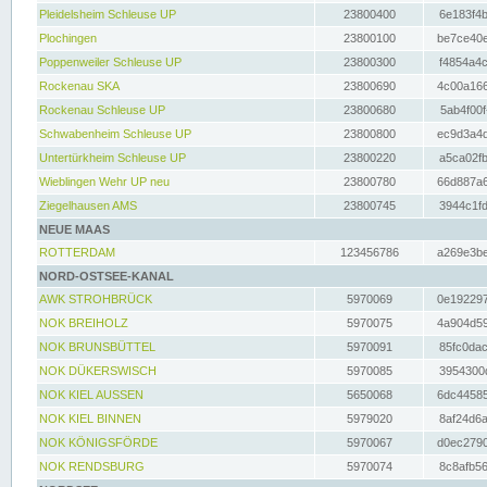
Pleidelsheim Schleuse UP
23800400
6e183f4b
Plochingen
23800100
be7ce40e
Poppenweiler Schleuse UP
23800300
f4854a4c
Rockenau SKA
23800690
4c00a166
Rockenau Schleuse UP
23800680
5ab4f00f
Schwabenheim Schleuse UP
23800800
ec9d3a4d
Untertürkheim Schleuse UP
23800220
a5ca02fb
Wieblingen Wehr UP neu
23800780
66d887a6
Ziegelhausen AMS
23800745
3944c1fd
NEUE MAAS
ROTTERDAM
123456786
a269e3be
NORD-OSTSEE-KANAL
AWK STROHBRÜCK
5970069
0e192297
NOK BREIHOLZ
5970075
4a904d59
NOK BRUNSBÜTTEL
5970091
85fc0dac
NOK DÜKERSWISCH
5970085
3954300d
NOK KIEL AUSSEN
5650068
6dc44585
NOK KIEL BINNEN
5979020
8af24d6a
NOK KÖNIGSFÖRDE
5970067
d0ec2790
NOK RENDSBURG
5970074
8c8afb56