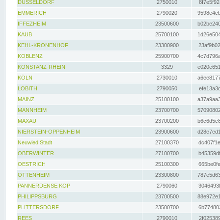
DÜSSELDORF
2750010
8f7e5f92
EMMERICH
2790020
9598e4cb
IFFEZHEIM
23500600
b02be240
KAUB
25700100
1d26e504
KEHL-KRONENHOF
23300900
23af9b02
KOBLENZ
25900700
4c7d796a
KONSTANZ-RHEIN
3329
e020e651
KÖLN
2730010
a6ee8177
LOBITH
2790050
efe13a3d
MAINZ
25100100
a37a9aa3
MANNHEIM
23700700
57090802
MAXAU
23700200
b6c6d5c8
NIERSTEIN-OPPENHEIM
23900600
d28e7ed1
Neuwied Stadt
27100370
dc407f1e
OBERWINTER
27100700
b45359df
OESTRICH
25100300
665be0fe
OTTENHEIM
23300800
787e5d63
PANNERDENSE KOP
2790060
3046493f
PHILIPPSBURG
23700500
88e972e1
PLITTERSDORF
23500700
6b774802
REES
2790010
2f025389