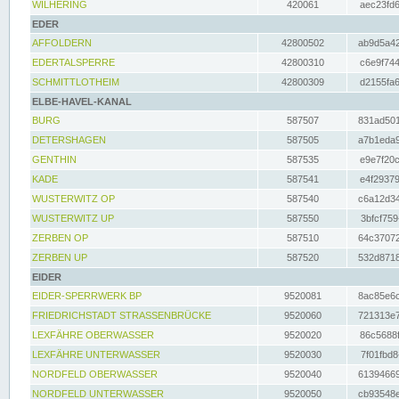
WILHERING
420061
aec23fd6
EDER
AFFOLDERN
42800502
ab9d5a42
EDERTALSPERRE
42800310
c6e9f744
SCHMITTLOTHEIM
42800309
d2155fa6
ELBE-HAVEL-KANAL
BURG
587507
831ad501
DETERSHAGEN
587505
a7b1eda9
GENTHIN
587535
e9e7f20c
KADE
587541
e4f29379
WUSTERWITZ OP
587540
c6a12d34
WUSTERWITZ UP
587550
3bfcf759
ZERBEN OP
587510
64c37072
ZERBEN UP
587520
532d8718
EIDER
EIDER-SPERRWERK BP
9520081
8ac85e6c
FRIEDRICHSTADT STRASSENBRÜCKE
9520060
721313e7
LEXFÄHRE OBERWASSER
9520020
86c5688f
LEXFÄHRE UNTERWASSER
9520030
7f01fbd8
NORDFELD OBERWASSER
9520040
61394669
NORDFELD UNTERWASSER
9520050
cb93548e