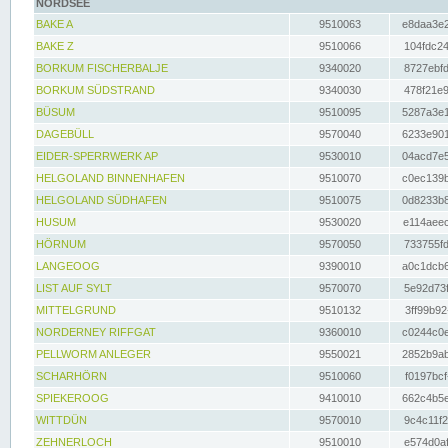
NORDSEE
BAKE A
9510063
e8daa3e2
BAKE Z
9510066
104fdc24
BORKUM FISCHERBALJE
9340020
8727ebfd
BORKUM SÜDSTRAND
9340030
478f21e9
BÜSUM
9510095
5287a3e1
DAGEBÜLL
9570040
6233e901
EIDER-SPERRWERK AP
9530010
04acd7e5
HELGOLAND BINNENHAFEN
9510070
c0ec139b
HELGOLAND SÜDHAFEN
9510075
0d8233b8
HUSUM
9530020
e114aeec
HÖRNUM
9570050
733755fd
LANGEOOG
9390010
a0c1dcb6
LIST AUF SYLT
9570070
5e92d73f
MITTELGRUND
9510132
3ff99b92
NORDERNEY RIFFGAT
9360010
c0244c0e
PELLWORM ANLEGER
9550021
2852b9ab
SCHARHÖRN
9510060
f0197bcf
SPIEKEROOG
9410010
662c4b5e
WITTDÜN
9570010
9c4c11f2
ZEHNERLOCH
9510010
e574d0af