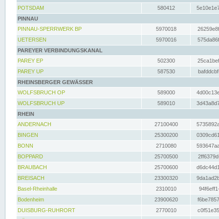
POTSDAM
580412
5e10e1e7
PINNAU
PINNAU-SPERRWERK BP
5970018
26259e8f
UETERSEN
5970016
575da86f
PAREYER VERBINDUNGSKANAL
PAREY EP
502300
25ca1bef
PAREY UP
587530
bafddcbf
RHEINSBERGER GEWÄSSER
WOLFSBRUCH OP
589000
4d00c13e
WOLFSBRUCH UP
589010
3d43a8d7
RHEIN
ANDERNACH
27100400
5735892a
BINGEN
25300200
0309cd61
BONN
2710080
593647aa
BOPPARD
25700500
2ff6379d
BRAUBACH
25700600
d6dc44d1
BREISACH
23300320
9da1ad2b
Basel-Rheinhalle
2310010
94f6eff1
Bodenheim
23900620
f6be7857
DUISBURG-RUHRORT
2770010
c0f51e35