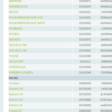
MEHRUM
31010071
be05603a
NIENBRÜGGE
31010044
864a8111
RECKE
31010011
7af19499
RODENBERGER AUE-OST
31010051
6288de60
RODENBERGER AUE-WEST
31010052
eb24b5a3
RUSBEND
31010043
c1f06401
RÜHEN
31010093
4ed5f6da
SEHNDE
31010070
ab0d9117
SÜLFELD OW
31010092
a8604e8f
SÜLFELD UW
31010091
892183d6
THUNE
31010080
42b865fb
VELSDORF
3101012
36f80081
VORSFELDE
31010090
dbb2bb9f
WARBER GRABEN
31010040
2f1080ba
MOSEL
Cochem
26900400
768df4e9
Detzem OP
26700180
c40912fd
Detzem UP
26700200
dc344605
Enkirch OP
26700880
87207dcd
Enkirch UP
26700900
ee861944
Fankel OP
26900280
68198b48