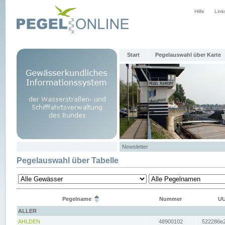
Hilfe
Link
Start
Pegelauswahl über Karte
Newsletter
Pegelauswahl über Tabelle
Pegelname
Nummer
UU
ALLER
AHLDEN
48900102
522286e2