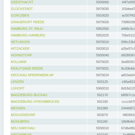
GEESTHACHT
5930060
44f7e955
GLÜCKSTADT
5970035
1f1bbed7
GORLEBEN
5910020
ac507f42
GRAUERORT REEDE
5970026
7398029b
HAMBURG ST. PAULI
5952050
d488c5cc
HAMBURG-HARBURG
5952025
706e5110
HETLINGEN
5970010
599c23b1
HITZACKER
5920010
a26e57c9
HOHNSTORF
5930040
d9289367
KOLLMAR
5970025
3ed90357
KRAUTSAND REEDE
5970031
8c20b4dc
KRÜCKAU-SPERRWERK AP
5970024
a653eb04
LENZEN
503120
c80a4f21
LÜHORT
5960010
8d18d129
MAGDEBURG-BUCKAU
502170
b8567c1e
MAGDEBURG-STROMBRÜCKE
502180
ccccb57f
MEISSEN
501080
24440872
MÜGGENDORF
503070
48f2661f
MÜHLBERG
501160
16b9b4e7
NEU DARCHAU
5930010
67d6e882
NIEGRIPP AP
502240
3adf88fd