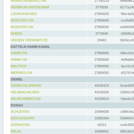
HENRICHENBURG UW
27700133
e6b68bc2
HERBRUM HAFENDAMM
3770030
8177a148
LÜDINGHAUSEN
27800020
f5bc4a51
MÜNSTER OW
27800040
ccd3e8f1
MÜNSTER UW
27800030
ed260406
RHEDE
3770040
16508b11
VERSEN TRENNSPITZE
25463
0024cc40
DATTELN-HAMM-KANAL
HAMM OW
27800060
4dbce62d
HAMM UW
27800080
4ef9dd9c
WALTROP
27800090
facc5c16
WERRIES OW
27800050
d31767ef
DIEMEL
DIEMELTALSPERRE
44100104
5cdc6555
HELMINGHAUSEN
44100206
33092c28
WILHELMSBRÜCKE
44100024
7deedc21
DONAU
ACHLEITEN
10094006
c389c9e2
DEGGENDORF
10081004
53d40547
DÜRNSTEIN
42012
ce4e3050
ERLAU
10096001
99619dc5