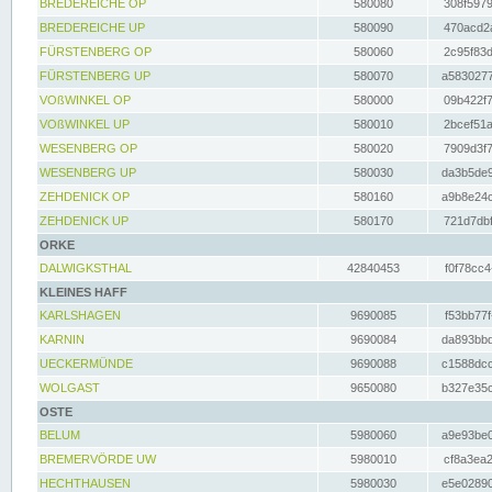
BREDEREICHE OP
580080
308f5979
BREDEREICHE UP
580090
470acd2a
FÜRSTENBERG OP
580060
2c95f83d
FÜRSTENBERG UP
580070
a5830277
VOßWINKEL OP
580000
09b422f7
VOßWINKEL UP
580010
2bcef51a
WESENBERG OP
580020
7909d3f7
WESENBERG UP
580030
da3b5de9
ZEHDENICK OP
580160
a9b8e24c
ZEHDENICK UP
580170
721d7dbf
ORKE
DALWIGKSTHAL
42840453
f0f78cc4
KLEINES HAFF
KARLSHAGEN
9690085
f53bb77f
KARNIN
9690084
da893bbd
UECKERMÜNDE
9690088
c1588dcc
WOLGAST
9650080
b327e35c
OSTE
BELUM
5980060
a9e93be0
BREMERVÖRDE UW
5980010
cf8a3ea2
HECHTHAUSEN
5980030
e5e02890