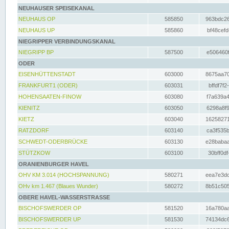
NEUHAUSER SPEISEKANAL
NEUHAUS OP
585850
963bdc26
NEUHAUS UP
585860
bf48cefd
NIEGRIPPER VERBINDUNGSKANAL
NIEGRIPP BP
587500
e506460f
ODER
EISENHÜTTENSTADT
603000
8675aa70
FRANKFURT1 (ODER)
603031
bffdf7f2
HOHENSAATEN-FINOW
603080
f7a639a4
KIENITZ
603050
6298a8f9
KIETZ
603040
16258271
RATZDORF
603140
ca3f535b
SCHWEDT-ODERBRÜCKE
603130
e28babaa
STÜTZKOW
603100
30bff0df
ORANIENBURGER HAVEL
OHV KM 3.014 (HOCHSPANNUNG)
580271
eea7e3dc
OHv km 1.467 (Blaues Wunder)
580272
8b51c505
OBERE HAVEL-WASSERSTRASSE
BISCHOFSWERDER OP
581520
16a780aa
BISCHOFSWERDER UP
581530
74134dc6