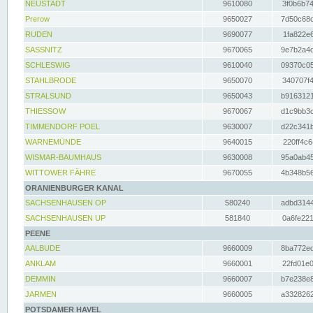
NEUSTADT
9610080
3f0b6b74
Prerow
9650027
7d50c68c
RUDEN
9690077
1fa822e6
SASSNITZ
9670065
9e7b2a4d
SCHLESWIG
9610040
09370c05
STAHLBRODE
9650070
340707f4
STRALSUND
9650043
b9163121
THIESSOW
9670067
d1c9bb3c
TIMMENDORF POEL
9630007
d22c341b
WARNEMÜNDE
9640015
220ff4c6
WISMAR-BAUMHAUS
9630008
95a0ab45
WITTOWER FÄHRE
9670055
4b348b56
ORANIENBURGER KANAL
SACHSENHAUSEN OP
580240
adbd3144
SACHSENHAUSEN UP
581840
0a6fe221
PEENE
AALBUDE
9660009
8ba772ed
ANKLAM
9660001
22fd01e0
DEMMIN
9660007
b7e238e8
JARMEN
9660005
a3328262
POTSDAMER HAVEL