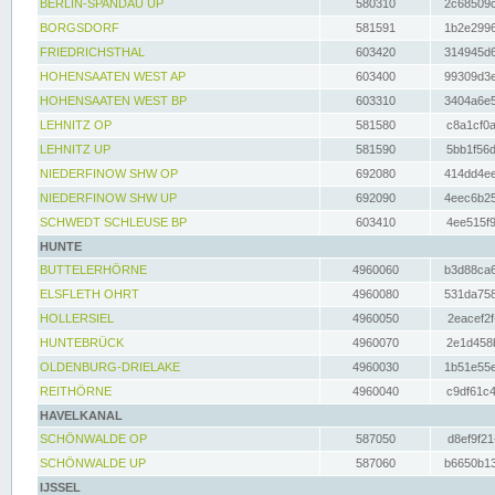
BERLIN-SPANDAU UP
580310
2c68509c
BORGSDORF
581591
1b2e2996
FRIEDRICHSTHAL
603420
314945d6
HOHENSAATEN WEST AP
603400
99309d3e
HOHENSAATEN WEST BP
603310
3404a6e5
LEHNITZ OP
581580
c8a1cf0a
LEHNITZ UP
581590
5bb1f56d
NIEDERFINOW SHW OP
692080
414dd4ee
NIEDERFINOW SHW UP
692090
4eec6b25
SCHWEDT SCHLEUSE BP
603410
4ee515f9
HUNTE
BUTTELERHÖRNE
4960060
b3d88ca6
ELSFLETH OHRT
4960080
531da758
HOLLERSIEL
4960050
2eacef2f
HUNTEBRÜCK
4960070
2e1d458b
OLDENBURG-DRIELAKE
4960030
1b51e55e
REITHÖRNE
4960040
c9df61c4
HAVELKANAL
SCHÖNWALDE OP
587050
d8ef9f21
SCHÖNWALDE UP
587060
b6650b13
IJSSEL