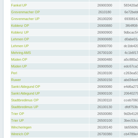
Fankel UP
26900300
583420a8
Grevenmacher OP
2610180
6e72bebf
Grevenmacher UP
26100200
69308142
Koblenz OP
26900880
3f64ff08
Koblenz UP
26900900
9dbcac54
Lehmen OP
26900680
d0abe01a
Lehmen UP
26900700
dc1bb420
Mehring AMS
26700100
4c1b6f17
Müden OP
26900480
a5c880a3
Müden UP
26900500
edc67ca3
Perl
26100100
c263ea53
Ruwer
26500150
abd34ee6
Sankt Aldegund OP
26900080
e4d6a271
Sankt Aldegund UP
26900100
20640279
Stadtbredimus OP
26100110
cceb7060
Stadtbredimus UP
26100130
dfdf753b
Trier OP
26500080
9d2b4126
Trier UP
26500100
3bec53ca
Wincheringen
26100140
bb5560fc
Wintrich OP
26700380
cb4789e4