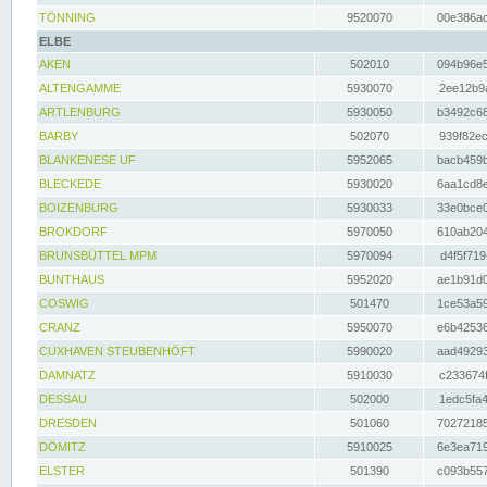
TÖNNING
9520070
00e386ac
ELBE
AKEN
502010
094b96e5
ALTENGAMME
5930070
2ee12b9a
ARTLENBURG
5930050
b3492c68
BARBY
502070
939f82ec
BLANKENESE UF
5952065
bacb459b
BLECKEDE
5930020
6aa1cd8e
BOIZENBURG
5930033
33e0bce0
BROKDORF
5970050
610ab204
BRUNSBÜTTEL MPM
5970094
d4f5f719
BUNTHAUS
5952020
ae1b91d0
COSWIG
501470
1ce53a59
CRANZ
5950070
e6b42536
CUXHAVEN STEUBENHÖFT
5990020
aad49293
DAMNATZ
5910030
c233674f
DESSAU
502000
1edc5fa4
DRESDEN
501060
70272185
DÖMITZ
5910025
6e3ea719
ELSTER
501390
c093b557