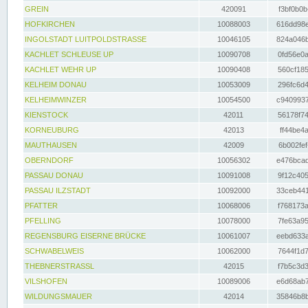
GREIN
420091
f3bf0b0b
HOFKIRCHEN
10088003
616dd98e
INGOLSTADT LUITPOLDSTRASSE
10046105
824a046b
KACHLET SCHLEUSE UP
10090708
0fd56e0a
KACHLET WEHR UP
10090408
560cf185
KELHEIM DONAU
10053009
296fc6d4
KELHEIMWINZER
10054500
c9409937
KIENSTOCK
42011
56178f74
KORNEUBURG
42013
ff44be4a
MAUTHAUSEN
42009
6b002fef
OBERNDORF
10056302
e476bcad
PASSAU DONAU
10091008
9f12c405
PASSAU ILZSTADT
10092000
33ceb441
PFATTER
10068006
f768173a
PFELLING
10078000
7fe63a95
REGENSBURG EISERNE BRÜCKE
10061007
eebd633a
SCHWABELWEIS
10062000
7644f1d7
THEBNERSTRASSL
42015
f7b5c3d3
VILSHOFEN
10089006
e6d68ab7
WILDUNGSMAUER
42014
35846b8b