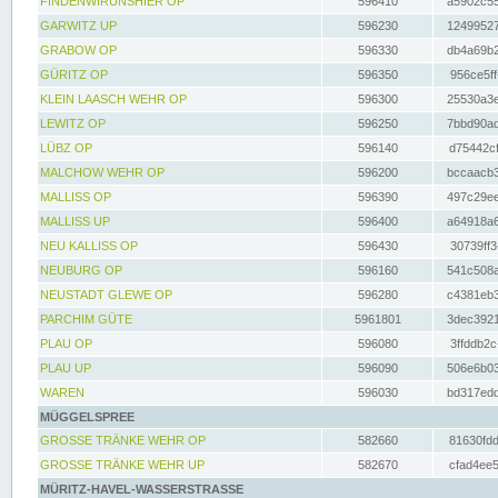
FINDENWIRUNSHIER OP
596410
a5902c55
GARWITZ UP
596230
12499527
GRABOW OP
596330
db4a69b2
GÜRITZ OP
596350
956ce5ff
KLEIN LAASCH WEHR OP
596300
25530a3e
LEWITZ OP
596250
7bbd90ad
LÜBZ OP
596140
d75442cf
MALCHOW WEHR OP
596200
bccaacb3
MALLISS OP
596390
497c29ee
MALLISS UP
596400
a64918a6
NEU KALLISS OP
596430
30739ff3
NEUBURG OP
596160
541c508a
NEUSTADT GLEWE OP
596280
c4381eb3
PARCHIM GÜTE
5961801
3dec3921
PLAU OP
596080
3ffddb2c
PLAU UP
596090
506e6b03
WAREN
596030
bd317edd
MÜGGELSPREE
GROSSE TRÄNKE WEHR OP
582660
81630fdd
GROSSE TRÄNKE WEHR UP
582670
cfad4ee5
MÜRITZ-HAVEL-WASSERSTRASSE