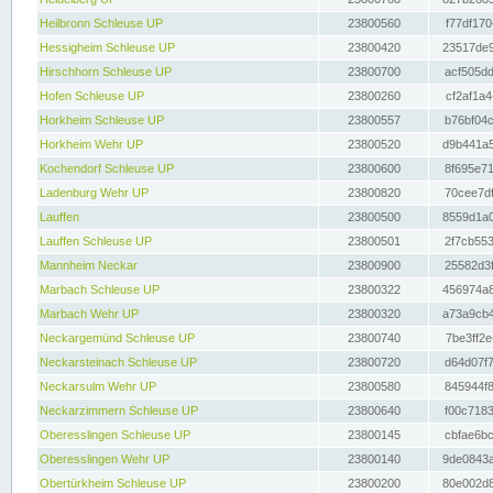
Heilbronn Schleuse UP
23800560
f77df170
Hessigheim Schleuse UP
23800420
23517de9
Hirschhorn Schleuse UP
23800700
acf505dd
Hofen Schleuse UP
23800260
cf2af1a4
Horkheim Schleuse UP
23800557
b76bf04c
Horkheim Wehr UP
23800520
d9b441a5
Kochendorf Schleuse UP
23800600
8f695e71
Ladenburg Wehr UP
23800820
70cee7df
Lauffen
23800500
8559d1a0
Lauffen Schleuse UP
23800501
2f7cb553
Mannheim Neckar
23800900
25582d3f
Marbach Schleuse UP
23800322
456974a8
Marbach Wehr UP
23800320
a73a9cb4
Neckargemünd Schleuse UP
23800740
7be3ff2e
Neckarsteinach Schleuse UP
23800720
d64d07f7
Neckarsulm Wehr UP
23800580
845944f8
Neckarzimmern Schleuse UP
23800640
f00c7183
Oberesslingen Schleuse UP
23800145
cbfae6bc
Oberesslingen Wehr UP
23800140
9de0843a
Obertürkheim Schleuse UP
23800200
80e002d8