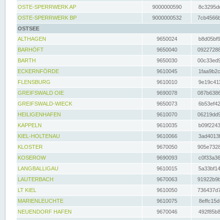
OSTE-SPERRWERK AP
9000000590
8c3295dc
OSTE-SPERRWERK BP
9000000532
7cb4566b
OSTSEE
ALTHAGEN
9650024
b8d05bf9
BARHÖFT
9650040
09227288
BARTH
9650030
00c33ed9
ECKERNFÖRDE
9610045
1faa9b2c
FLENSBURG
9610010
9e19c411
GREIFSWALD OIE
9690078
087b6386
GREIFSWALD-WIECK
9650073
6b53ef42
HEILIGENHAFEN
9610070
06219dd9
KAPPELN
9610035
b09f2243
KIEL-HOLTENAU
9610066
3ad4013f
KLOSTER
9670050
905e7328
KOSEROW
9690093
c0f33a36
LANGBALLIGAU
9610015
5a33bf14
LAUTERBACH
9670063
91922b9b
LT KIEL
9610050
736437d7
MARIENLEUCHTE
9610075
8effc15d
NEUENDORF HAFEN
9670046
492f85b8