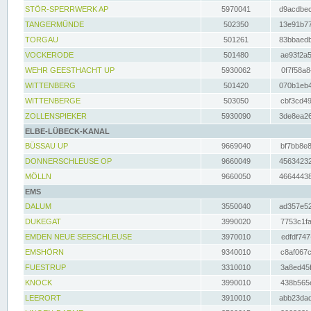
STÖR-SPERRWERK AP
5970041
d9acdbec
TANGERMÜNDE
502350
13e91b77
TORGAU
501261
83bbaedb
VOCKERODE
501480
ae93f2a5
WEHR GEESTHACHT UP
5930062
0f7f58a8
WITTENBERG
501420
070b1eb4
WITTENBERGE
503050
cbf3cd49
ZOLLENSPIEKER
5930090
3de8ea26
ELBE-LÜBECK-KANAL
BÜSSAU UP
9669040
bf7bb8e8
DONNERSCHLEUSE OP
9660049
45634232
MÖLLN
9660050
46644438
EMS
DALUM
3550040
ad357e52
DUKEGAT
3990020
7753c1fa
EMDEN NEUE SEESCHLEUSE
3970010
edfdf747
EMSHÖRN
9340010
c8af067c
FUESTRUP
3310010
3a8ed45f
KNOCK
3990010
438b565e
LEERORT
3910010
abb23dad