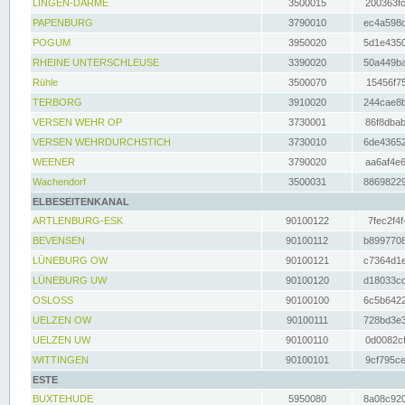
LINGEN-DARME
3500015
200363fc
PAPENBURG
3790010
ec4a598d
POGUM
3950020
5d1e4350
RHEINE UNTERSCHLEUSE
3390020
50a449ba
Rühle
3500070
15456f75
TERBORG
3910020
244cae8b
VERSEN WEHR OP
3730001
86f8dbab
VERSEN WEHRDURCHSTICH
3730010
6de43652
WEENER
3790020
aa6af4e6
Wachendorf
3500031
88698229
ELBESEITENKANAL
ARTLENBURG-ESK
90100122
7fec2f4f
BEVENSEN
90100112
b8997708
LÜNEBURG OW
90100121
c7364d1e
LÜNEBURG UW
90100120
d18033cd
OSLOSS
90100100
6c5b6422
UELZEN OW
90100111
728bd3e3
UELZEN UW
90100110
0d0082cf
WITTINGEN
90100101
9cf795ce
ESTE
BUXTEHUDE
5950080
8a08c920