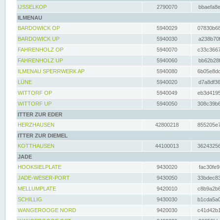
IJSSELKOP
2790070
bbaefa8e
ILMENAU
BARDOWICK OP
5940029
07830b68
BARDOWICK UP
5940030
a238b70f
FAHRENHOLZ OP
5940070
c33c3667
FAHRENHOLZ UP
5940060
bb62b28f
ILMENAU SPERRWERK AP
5940080
6b05e8dc
LÜNE
5940020
d7a8df36
WITTORF OP
5940049
eb3d4195
WITTORF UP
5940050
308c39b6
ITTER ZUR EDER
HERZHAUSEN
42800218
855205e7
ITTER ZUR DIEMEL
KOTTHAUSEN
44100013
36243256
JADE
HOOKSIELPLATE
9430020
fac30fe9
JADE-WESER-PORT
9430050
33bdec83
MELLUMPLATE
9420010
c8b9a2b6
SCHILLIG
9430030
b1cda5a0
WANGEROOGE NORD
9420030
c41d42b1