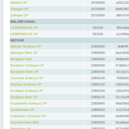
Wintrich UP
26700400
a392113c
Zeltingen OP
26700580
8b802863
Zeltingen UP
26700600
d867e7e9
MALZER KANAL
LIEBENWALDE OP
581540
3f8ceb6d
LIEBENWALDE UP
581550
a1cf60be
NECKAR
Aldingen Schleuse UP
23800280
dfdfb4ff
Beihingen Wehr UP
23800360
8a2e3048
Besigheim SKA
23800460
46d8ed02
Besigheim Schleuse UP
23800480
57db82c7
Besigheim Wehr UP
23800440
42c11b7a
Cannstatt Schleuse UP
23800240
7068d262
Deizisau Schleuse UP
23800120
c5b6243d
Esslingen Schleuse UP
23800180
130a3761
Esslingen Wehr OP
23800176
31c32a38
Feudenheim Schleuse UP
23800840
48a939b9
Gundelsheim UP
23800620
fc1072e4
Guttenbach Schleuse UP
23800660
bd36404b
Hassmersheim AMS
23800630
0e1b8ae0
Heidelberg UP
23800760
827b2685