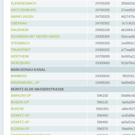
KLEINHEUBACH
24700200
355b02d2
KROTZENBURG
24700335
27eed51b
MAINFLINGEN
24700325
4627475d
OBERNAU
24700302
3c7cfb10
RAUNHEIM
24900108
db1684c1
SCHWEINFURT NEUER HAFEN
24300304
42ecae60
STEINBACH
24500100
1ed983c3
TRUNSTADT
24300202
a77aad00
WERTHEIM
24709089
0e065a22
WÜRZBURG
24300600
915d76e1
MAIN-DONAU-KANAL
BAMBERG
24300042
ff02f181
RIEDENBURG_UP
13409200
4a69e82e
MÜRITZ-ELDE-WASSERSTRASSE
BARKOW OP
596100
06d86c6b
BOBZIN OP
596120
faefa284
BUROW
5961601
a68cf527
DÖMITZ OP
596450
ec8188ee
DÖMITZ UP
596460
ad3a51da
ELDENA OP
596370
0fab94c7