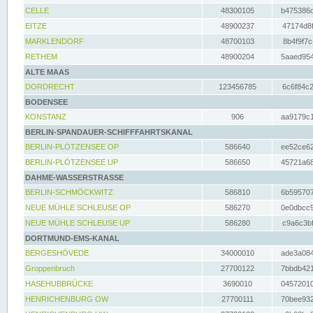
CELLE
48300105
b475386c
EITZE
48900237
47174d8f
MARKLENDORF
48700103
8b4f9f7c
RETHEM
48900204
5aaed954
ALTE MAAS
DORDRECHT
123456785
6c6f84c2
BODENSEE
KONSTANZ
906
aa9179c1
BERLIN-SPANDAUER-SCHIFFFAHRTSKANAL
BERLIN-PLÖTZENSEE OP
586640
ee52ce62
BERLIN-PLÖTZENSEE UP
586650
45721a68
DAHME-WASSERSTRASSE
BERLIN-SCHMÖCKWITZ
586810
6b595707
NEUE MÜHLE SCHLEUSE OP
586270
0e0dbcc9
NEUE MÜHLE SCHLEUSE UP
586280
c9a6c3bf
DORTMUND-EMS-KANAL
BERGESHÖVEDE
34000010
ade3a084
Groppenbruch
27700122
7bbdb421
HASEHUBBRÜCKE
3690010
04572010
HENRICHENBURG OW
27700111
70bee932