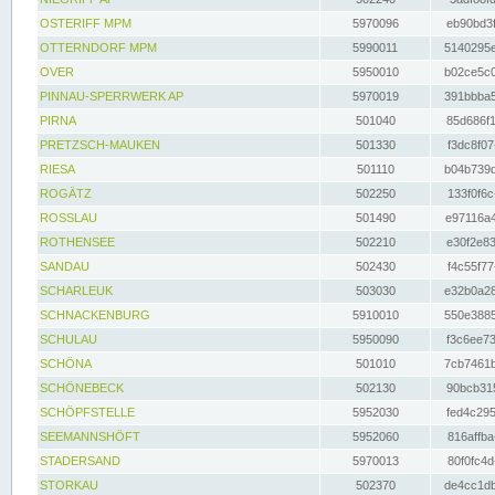
OSTERIFF MPM
5970096
eb90bd3f
OTTERNDORF MPM
5990011
5140295e
OVER
5950010
b02ce5c0
PINNAU-SPERRWERK AP
5970019
391bbba5
PIRNA
501040
85d686f1
PRETZSCH-MAUKEN
501330
f3dc8f07
RIESA
501110
b04b739d
ROGÄTZ
502250
133f0f6c
ROSSLAU
501490
e97116a4
ROTHENSEE
502210
e30f2e83
SANDAU
502430
f4c55f77
SCHARLEUK
503030
e32b0a28
SCHNACKENBURG
5910010
550e3885
SCHULAU
5950090
f3c6ee73
SCHÖNA
501010
7cb7461b
SCHÖNEBECK
502130
90bcb315
SCHÖPFSTELLE
5952030
fed4c295
SEEMANNSHÖFT
5952060
816affba
STADERSAND
5970013
80f0fc4d
STORKAU
502370
de4cc1db