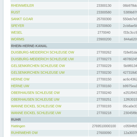
RHEINWEILER
23300130
06b978dd
RUST
23300580
5389b878
SANKT GOAR
25700300
550eb7e9
SPEYER
23700600
2cb8ae5b
WESEL
2770040
f33c3cc9
WORMS
23900200
844a620f
RHEIN-HERNE-KANAL
DUISBURG-MEIDERICH SCHLEUSE OW
27700262
f18e81da
DUISBURG-MEIDERICH SCHLEUSE UW
27700273
48780245
GELSENKIRCHEN SCHLEUSE OW
27700229
5b9f8134
GELSENKIRCHEN SCHLEUSE UW
27700230
427318d0
HERNE OW
27700150
ac6c4362
HERNE UW
27700160
b9975ea1
OBERHAUSEN SCHLEUSE OW
27700240
e251f943
OBERHAUSEN SCHLEUSE UW
27700251
12f63015
WANNE EICKEL SCHLEUSE OW
27700193
05ca0e33
WANNE EICKEL SCHLEUSE UW
27700218
23045f8b
RUHR
Hattingen
2769510000100
c0594fb5
RUHRWEHR OW
27600090
12a3037f