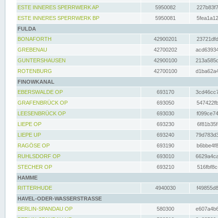
ESTE INNERES SPERRWERK AP
5950082
227b83f7
ESTE INNERES SPERRWERK BP
5950081
5fea1a12
FULDA
BONAFORTH
42900201
23721dfd
GREBENAU
42700202
acd63934
GUNTERSHAUSEN
42900100
213a585d
ROTENBURG
42700100
d1ba62a4
FINOWKANAL
EBERSWALDE OP
693170
3cd46cc7
GRAFENBRÜCK OP
693050
547422fb
LEESENBRÜCK OP
693030
f099ce74
LIEPE OP
693230
6f81b35f
LIEPE UP
693240
79d783d3
RAGÖSE OP
693190
b6bbe4f8
RUHLSDORF OP
693010
6629a4ca
STECHER OP
693210
516fbf8c
HAMME
RITTERHUDE
4940030
f49855d8
HAVEL-ODER-WASSERSTRASSE
BERLIN-SPANDAU OP
580300
e607a4b6