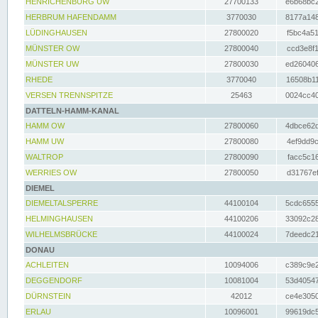
HENRICHENBURG UW
27700133
e6b68bc2
HERBRUM HAFENDAMM
3770030
8177a148
LÜDINGHAUSEN
27800020
f5bc4a51
MÜNSTER OW
27800040
ccd3e8f1
MÜNSTER UW
27800030
ed260406
RHEDE
3770040
16508b11
VERSEN TRENNSPITZE
25463
0024cc40
DATTELN-HAMM-KANAL
HAMM OW
27800060
4dbce62d
HAMM UW
27800080
4ef9dd9c
WALTROP
27800090
facc5c16
WERRIES OW
27800050
d31767ef
DIEMEL
DIEMELTALSPERRE
44100104
5cdc6555
HELMINGHAUSEN
44100206
33092c28
WILHELMSBRÜCKE
44100024
7deedc21
DONAU
ACHLEITEN
10094006
c389c9e2
DEGGENDORF
10081004
53d40547
DÜRNSTEIN
42012
ce4e3050
ERLAU
10096001
99619dc5