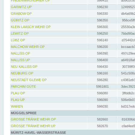
FINDENWIRUNSHIER OP
596410
a5902c55
GARWITZ UP
596230
12499527
GRABOW OP
596330
db4a69b2
GÜRITZ OP
596350
956ce5ff
KLEIN LAASCH WEHR OP
596300
25530a3e
LEWITZ OP
596250
7bbd90ad
LÜBZ OP
596140
d75442cf
MALCHOW WEHR OP
596200
bccaacb3
MALLISS OP
596390
497c29ee
MALLISS UP
596400
a64918a6
NEU KALLISS OP
596430
30739ff3
NEUBURG OP
596160
541c508a
NEUSTADT GLEWE OP
596280
c4381eb3
PARCHIM GÜTE
5961801
3dec3921
PLAU OP
596080
3ffddb2c
PLAU UP
596090
506e6b03
WAREN
596030
bd317edd
MÜGGELSPREE
GROSSE TRÄNKE WEHR OP
582660
81630fdd
GROSSE TRÄNKE WEHR UP
582670
cfad4ee5
MÜRITZ-HAVEL-WASSERSTRASSE