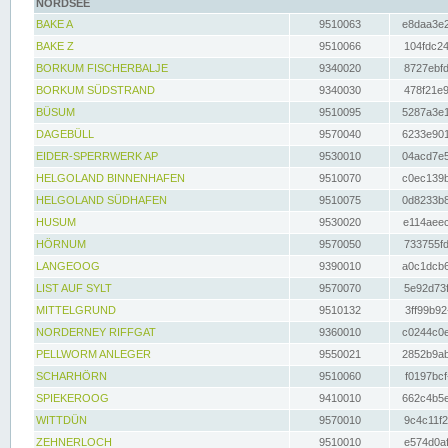
NORDSEE
BAKE A
9510063
e8daa3e2
BAKE Z
9510066
104fdc24
BORKUM FISCHERBALJE
9340020
8727ebfd
BORKUM SÜDSTRAND
9340030
478f21e9
BÜSUM
9510095
5287a3e1
DAGEBÜLL
9570040
6233e901
EIDER-SPERRWERK AP
9530010
04acd7e5
HELGOLAND BINNENHAFEN
9510070
c0ec139b
HELGOLAND SÜDHAFEN
9510075
0d8233b8
HUSUM
9530020
e114aeec
HÖRNUM
9570050
733755fd
LANGEOOG
9390010
a0c1dcb6
LIST AUF SYLT
9570070
5e92d73f
MITTELGRUND
9510132
3ff99b92
NORDERNEY RIFFGAT
9360010
c0244c0e
PELLWORM ANLEGER
9550021
2852b9ab
SCHARHÖRN
9510060
f0197bcf
SPIEKEROOG
9410010
662c4b5e
WITTDÜN
9570010
9c4c11f2
ZEHNERLOCH
9510010
e574d0af