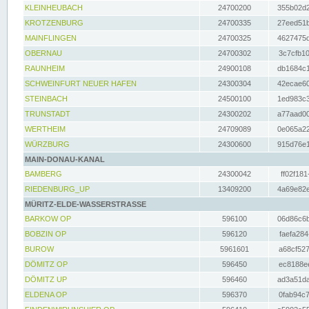
KLEINHEUBACH
24700200
355b02d2
KROTZENBURG
24700335
27eed51b
MAINFLINGEN
24700325
4627475d
OBERNAU
24700302
3c7cfb10
RAUNHEIM
24900108
db1684c1
SCHWEINFURT NEUER HAFEN
24300304
42ecae60
STEINBACH
24500100
1ed983c3
TRUNSTADT
24300202
a77aad00
WERTHEIM
24709089
0e065a22
WÜRZBURG
24300600
915d76e1
MAIN-DONAU-KANAL
BAMBERG
24300042
ff02f181
RIEDENBURG_UP
13409200
4a69e82e
MÜRITZ-ELDE-WASSERSTRASSE
BARKOW OP
596100
06d86c6b
BOBZIN OP
596120
faefa284
BUROW
5961601
a68cf527
DÖMITZ OP
596450
ec8188ee
DÖMITZ UP
596460
ad3a51da
ELDENA OP
596370
0fab94c7