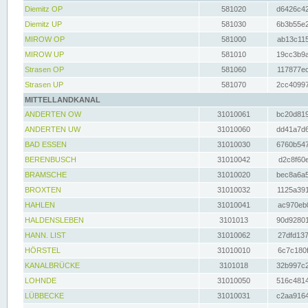
Diemitz OP
581020
d6426c42
Diemitz UP
581030
6b3b55e2
MIROW OP
581000
ab13c115
MIROW UP
581010
19cc3b9a
Strasen OP
581060
117877ec
Strasen UP
581070
2cc40997
MITTELLANDKANAL
ANDERTEN OW
31010061
bc20d819
ANDERTEN UW
31010060
dd41a7d6
BAD ESSEN
31010030
6760b547
BERENBUSCH
31010042
d2c8f60e
BRAMSCHE
31010020
bec8a6a5
BROXTEN
31010032
1125a391
HAHLEN
31010041
ac970eb0
HALDENSLEBEN
3101013
90d92801
HANN. LIST
31010062
27dfd137
HÖRSTEL
31010010
6c7c180f
KANALBRÜCKE
3101018
32b997c2
LOHNDE
31010050
516c4814
LÜBBECKE
31010031
c2aa9164