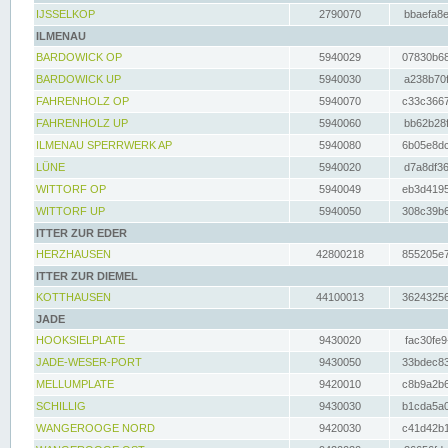
IJSSELKOP
2790070
bbaefa8e
ILMENAU
BARDOWICK OP
5940029
07830b68
BARDOWICK UP
5940030
a238b70f
FAHRENHOLZ OP
5940070
c33c3667
FAHRENHOLZ UP
5940060
bb62b28f
ILMENAU SPERRWERK AP
5940080
6b05e8dc
LÜNE
5940020
d7a8df36
WITTORF OP
5940049
eb3d4195
WITTORF UP
5940050
308c39b6
ITTER ZUR EDER
HERZHAUSEN
42800218
855205e7
ITTER ZUR DIEMEL
KOTTHAUSEN
44100013
36243256
JADE
HOOKSIELPLATE
9430020
fac30fe9
JADE-WESER-PORT
9430050
33bdec83
MELLUMPLATE
9420010
c8b9a2b6
SCHILLIG
9430030
b1cda5a0
WANGEROOGE NORD
9420030
c41d42b1