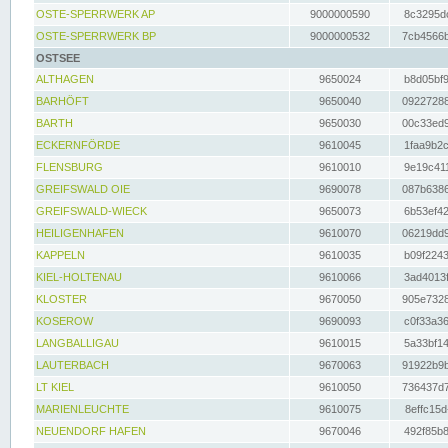
OSTE-SPERRWERK AP
9000000590
8c3295dc
OSTE-SPERRWERK BP
9000000532
7cb4566b
OSTSEE
ALTHAGEN
9650024
b8d05bf9
BARHÖFT
9650040
09227288
BARTH
9650030
00c33ed9
ECKERNFÖRDE
9610045
1faa9b2c
FLENSBURG
9610010
9e19c411
GREIFSWALD OIE
9690078
087b6386
GREIFSWALD-WIECK
9650073
6b53ef42
HEILIGENHAFEN
9610070
06219dd9
KAPPELN
9610035
b09f2243
KIEL-HOLTENAU
9610066
3ad4013f
KLOSTER
9670050
905e7328
KOSEROW
9690093
c0f33a36
LANGBALLIGAU
9610015
5a33bf14
LAUTERBACH
9670063
91922b9b
LT KIEL
9610050
736437d7
MARIENLEUCHTE
9610075
8effc15d
NEUENDORF HAFEN
9670046
492f85b8