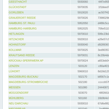
GEESTHACHT
5930060
44f7e955
GLÜCKSTADT
5970035
1f1bbed7
GORLEBEN
5910020
ac507f42
GRAUERORT REEDE
5970026
7398029b
HAMBURG ST. PAULI
5952050
d488c5cc
HAMBURG-HARBURG
5952025
706e5110
HETLINGEN
5970010
599c23b1
HITZACKER
5920010
a26e57c9
HOHNSTORF
5930040
d9289367
KOLLMAR
5970025
3ed90357
KRAUTSAND REEDE
5970031
8c20b4dc
KRÜCKAU-SPERRWERK AP
5970024
a653eb04
LENZEN
503120
c80a4f21
LÜHORT
5960010
8d18d129
MAGDEBURG-BUCKAU
502170
b8567c1e
MAGDEBURG-STROMBRÜCKE
502180
ccccb57f
MEISSEN
501080
24440872
MÜGGENDORF
503070
48f2661f
MÜHLBERG
501160
16b9b4e7
NEU DARCHAU
5930010
67d6e882
NIEGRIPP AP
502240
3adf88fd