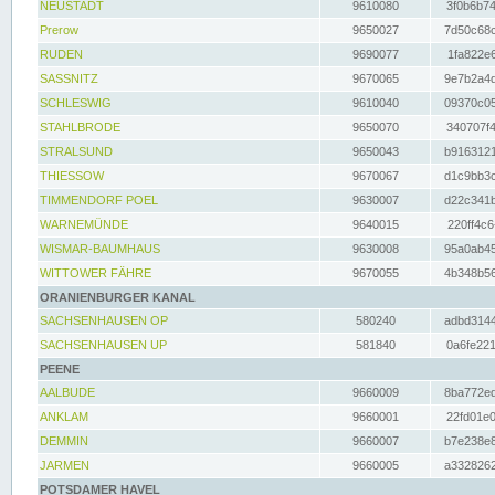
NEUSTADT
9610080
3f0b6b74
Prerow
9650027
7d50c68c
RUDEN
9690077
1fa822e6
SASSNITZ
9670065
9e7b2a4d
SCHLESWIG
9610040
09370c05
STAHLBRODE
9650070
340707f4
STRALSUND
9650043
b9163121
THIESSOW
9670067
d1c9bb3c
TIMMENDORF POEL
9630007
d22c341b
WARNEMÜNDE
9640015
220ff4c6
WISMAR-BAUMHAUS
9630008
95a0ab45
WITTOWER FÄHRE
9670055
4b348b56
ORANIENBURGER KANAL
SACHSENHAUSEN OP
580240
adbd3144
SACHSENHAUSEN UP
581840
0a6fe221
PEENE
AALBUDE
9660009
8ba772ed
ANKLAM
9660001
22fd01e0
DEMMIN
9660007
b7e238e8
JARMEN
9660005
a3328262
POTSDAMER HAVEL