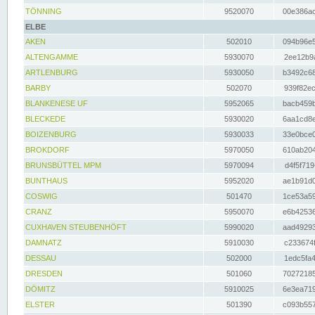
TÖNNING
9520070
00e386ac
ELBE
AKEN
502010
094b96e5
ALTENGAMME
5930070
2ee12b9a
ARTLENBURG
5930050
b3492c68
BARBY
502070
939f82ec
BLANKENESE UF
5952065
bacb459b
BLECKEDE
5930020
6aa1cd8e
BOIZENBURG
5930033
33e0bce0
BROKDORF
5970050
610ab204
BRUNSBÜTTEL MPM
5970094
d4f5f719
BUNTHAUS
5952020
ae1b91d0
COSWIG
501470
1ce53a59
CRANZ
5950070
e6b42536
CUXHAVEN STEUBENHÖFT
5990020
aad49293
DAMNATZ
5910030
c233674f
DESSAU
502000
1edc5fa4
DRESDEN
501060
70272185
DÖMITZ
5910025
6e3ea719
ELSTER
501390
c093b557