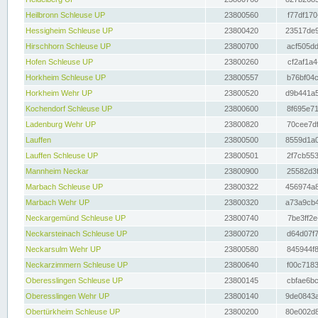
Heilbronn Schleuse UP
23800560
f77df170
Hessigheim Schleuse UP
23800420
23517de9
Hirschhorn Schleuse UP
23800700
acf505dd
Hofen Schleuse UP
23800260
cf2af1a4
Horkheim Schleuse UP
23800557
b76bf04c
Horkheim Wehr UP
23800520
d9b441a5
Kochendorf Schleuse UP
23800600
8f695e71
Ladenburg Wehr UP
23800820
70cee7df
Lauffen
23800500
8559d1a0
Lauffen Schleuse UP
23800501
2f7cb553
Mannheim Neckar
23800900
25582d3f
Marbach Schleuse UP
23800322
456974a8
Marbach Wehr UP
23800320
a73a9cb4
Neckargemünd Schleuse UP
23800740
7be3ff2e
Neckarsteinach Schleuse UP
23800720
d64d07f7
Neckarsulm Wehr UP
23800580
845944f8
Neckarzimmern Schleuse UP
23800640
f00c7183
Oberesslingen Schleuse UP
23800145
cbfae6bc
Oberesslingen Wehr UP
23800140
9de0843a
Obertürkheim Schleuse UP
23800200
80e002d8