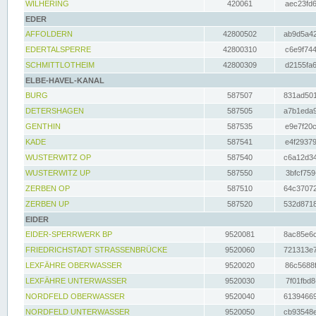
WILHERING
420061
aec23fd6
EDER
AFFOLDERN
42800502
ab9d5a42
EDERTALSPERRE
42800310
c6e9f744
SCHMITTLOTHEIM
42800309
d2155fa6
ELBE-HAVEL-KANAL
BURG
587507
831ad501
DETERSHAGEN
587505
a7b1eda9
GENTHIN
587535
e9e7f20c
KADE
587541
e4f29379
WUSTERWITZ OP
587540
c6a12d34
WUSTERWITZ UP
587550
3bfcf759
ZERBEN OP
587510
64c37072
ZERBEN UP
587520
532d8718
EIDER
EIDER-SPERRWERK BP
9520081
8ac85e6c
FRIEDRICHSTADT STRASSENBRÜCKE
9520060
721313e7
LEXFÄHRE OBERWASSER
9520020
86c5688f
LEXFÄHRE UNTERWASSER
9520030
7f01fbd8
NORDFELD OBERWASSER
9520040
61394669
NORDFELD UNTERWASSER
9520050
cb93548e