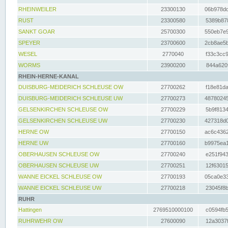
RHEINWEILER
23300130
06b978dd
RUST
23300580
5389b878
SANKT GOAR
25700300
550eb7e9
SPEYER
23700600
2cb8ae5b
WESEL
2770040
f33c3cc9
WORMS
23900200
844a620f
RHEIN-HERNE-KANAL
DUISBURG-MEIDERICH SCHLEUSE OW
27700262
f18e81da
DUISBURG-MEIDERICH SCHLEUSE UW
27700273
48780245
GELSENKIRCHEN SCHLEUSE OW
27700229
5b9f8134
GELSENKIRCHEN SCHLEUSE UW
27700230
427318d0
HERNE OW
27700150
ac6c4362
HERNE UW
27700160
b9975ea1
OBERHAUSEN SCHLEUSE OW
27700240
e251f943
OBERHAUSEN SCHLEUSE UW
27700251
12f63015
WANNE EICKEL SCHLEUSE OW
27700193
05ca0e33
WANNE EICKEL SCHLEUSE UW
27700218
23045f8b
RUHR
Hattingen
2769510000100
c0594fb5
RUHRWEHR OW
27600090
12a3037f