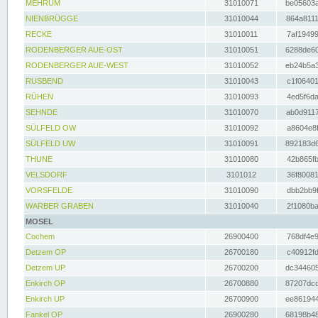
MEHRUM
31010071
be05603a
NIENBRÜGGE
31010044
864a8111
RECKE
31010011
7af19499
RODENBERGER AUE-OST
31010051
6288de60
RODENBERGER AUE-WEST
31010052
eb24b5a3
RUSBEND
31010043
c1f06401
RÜHEN
31010093
4ed5f6da
SEHNDE
31010070
ab0d9117
SÜLFELD OW
31010092
a8604e8f
SÜLFELD UW
31010091
892183d6
THUNE
31010080
42b865fb
VELSDORF
3101012
36f80081
VORSFELDE
31010090
dbb2bb9f
WARBER GRABEN
31010040
2f1080ba
MOSEL
Cochem
26900400
768df4e9
Detzem OP
26700180
c40912fd
Detzem UP
26700200
dc344605
Enkirch OP
26700880
87207dcd
Enkirch UP
26700900
ee861944
Fankel OP
26900280
68198b48