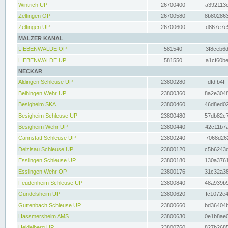
Wintrich UP
26700400
a392113c
Zeltingen OP
26700580
8b802863
Zeltingen UP
26700600
d867e7e9
MALZER KANAL
LIEBENWALDE OP
581540
3f8ceb6d
LIEBENWALDE UP
581550
a1cf60be
NECKAR
Aldingen Schleuse UP
23800280
dfdfb4ff
Beihingen Wehr UP
23800360
8a2e3048
Besigheim SKA
23800460
46d8ed02
Besigheim Schleuse UP
23800480
57db82c7
Besigheim Wehr UP
23800440
42c11b7a
Cannstatt Schleuse UP
23800240
7068d262
Deizisau Schleuse UP
23800120
c5b6243d
Esslingen Schleuse UP
23800180
130a3761
Esslingen Wehr OP
23800176
31c32a38
Feudenheim Schleuse UP
23800840
48a939b9
Gundelsheim UP
23800620
fc1072e4
Guttenbach Schleuse UP
23800660
bd36404b
Hassmersheim AMS
23800630
0e1b8ae0
Heidelberg UP
23800760
827b2685