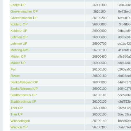
Fankel UP
26900300
583420a8
Grevenmacher OP
2610180
6e72bebf
Grevenmacher UP
26100200
69308142
Koblenz OP
26900880
3f64ff08
Koblenz UP
26900900
9dbcac54
Lehmen OP
26900680
d0abe01a
Lehmen UP
26900700
dc1bb420
Mehring AMS
26700100
4c1b6f17
Müden OP
26900480
a5c880a3
Müden UP
26900500
edc67ca3
Perl
26100100
c263ea53
Ruwer
26500150
abd34ee6
Sankt Aldegund OP
26900080
e4d6a271
Sankt Aldegund UP
26900100
20640279
Stadtbredimus OP
26100110
cceb7060
Stadtbredimus UP
26100130
dfdf753b
Trier OP
26500080
9d2b4126
Trier UP
26500100
3bec53ca
Wincheringen
26100140
bb5560fc
Wintrich OP
26700380
cb4789e4