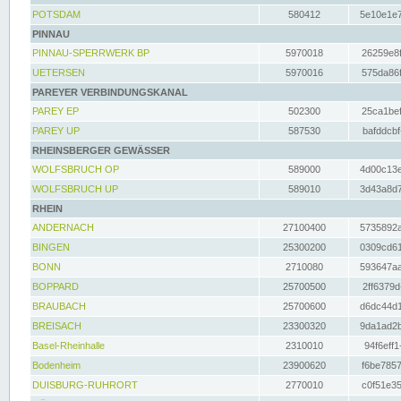
POTSDAM
580412
5e10e1e7
PINNAU
PINNAU-SPERRWERK BP
5970018
26259e8f
UETERSEN
5970016
575da86f
PAREYER VERBINDUNGSKANAL
PAREY EP
502300
25ca1bef
PAREY UP
587530
bafddcbf
RHEINSBERGER GEWÄSSER
WOLFSBRUCH OP
589000
4d00c13e
WOLFSBRUCH UP
589010
3d43a8d7
RHEIN
ANDERNACH
27100400
5735892a
BINGEN
25300200
0309cd61
BONN
2710080
593647aa
BOPPARD
25700500
2ff6379d
BRAUBACH
25700600
d6dc44d1
BREISACH
23300320
9da1ad2b
Basel-Rheinhalle
2310010
94f6eff1
Bodenheim
23900620
f6be7857
DUISBURG-RUHRORT
2770010
c0f51e35