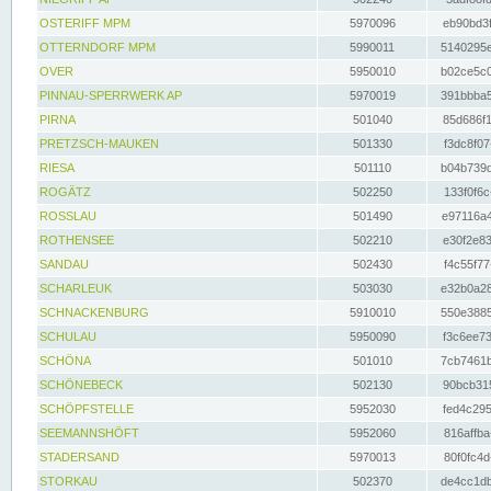
OSTERIFF MPM
5970096
eb90bd3f
OTTERNDORF MPM
5990011
5140295e
OVER
5950010
b02ce5c0
PINNAU-SPERRWERK AP
5970019
391bbba5
PIRNA
501040
85d686f1
PRETZSCH-MAUKEN
501330
f3dc8f07
RIESA
501110
b04b739d
ROGÄTZ
502250
133f0f6c
ROSSLAU
501490
e97116a4
ROTHENSEE
502210
e30f2e83
SANDAU
502430
f4c55f77
SCHARLEUK
503030
e32b0a28
SCHNACKENBURG
5910010
550e3885
SCHULAU
5950090
f3c6ee73
SCHÖNA
501010
7cb7461b
SCHÖNEBECK
502130
90bcb315
SCHÖPFSTELLE
5952030
fed4c295
SEEMANNSHÖFT
5952060
816affba
STADERSAND
5970013
80f0fc4d
STORKAU
502370
de4cc1db