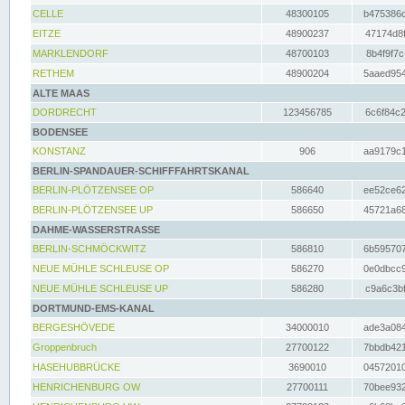
CELLE
48300105
b475386c
EITZE
48900237
47174d8f
MARKLENDORF
48700103
8b4f9f7c
RETHEM
48900204
5aaed954
ALTE MAAS
DORDRECHT
123456785
6c6f84c2
BODENSEE
KONSTANZ
906
aa9179c1
BERLIN-SPANDAUER-SCHIFFFAHRTSKANAL
BERLIN-PLÖTZENSEE OP
586640
ee52ce62
BERLIN-PLÖTZENSEE UP
586650
45721a68
DAHME-WASSERSTRASSE
BERLIN-SCHMÖCKWITZ
586810
6b595707
NEUE MÜHLE SCHLEUSE OP
586270
0e0dbcc9
NEUE MÜHLE SCHLEUSE UP
586280
c9a6c3bf
DORTMUND-EMS-KANAL
BERGESHÖVEDE
34000010
ade3a084
Groppenbruch
27700122
7bbdb421
HASEHUBBRÜCKE
3690010
04572010
HENRICHENBURG OW
27700111
70bee932