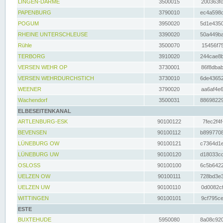
LINGEN-DARME
3500015
200363fc
PAPENBURG
3790010
ec4a598d
POGUM
3950020
5d1e4350
RHEINE UNTERSCHLEUSE
3390020
50a449ba
Rühle
3500070
15456f75
TERBORG
3910020
244cae8b
VERSEN WEHR OP
3730001
86f8dbab
VERSEN WEHRDURCHSTICH
3730010
6de43652
WEENER
3790020
aa6af4e6
Wachendorf
3500031
88698229
ELBESEITENKANAL
ARTLENBURG-ESK
90100122
7fec2f4f
BEVENSEN
90100112
b8997708
LÜNEBURG OW
90100121
c7364d1e
LÜNEBURG UW
90100120
d18033cd
OSLOSS
90100100
6c5b6422
UELZEN OW
90100111
728bd3e3
UELZEN UW
90100110
0d0082cf
WITTINGEN
90100101
9cf795ce
ESTE
BUXTEHUDE
5950080
8a08c920