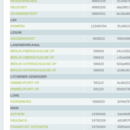
HERRENHAUSEN
48800108
8134af78
NEUSTADT
48800200
dda39817
SCHWARMSTEDT
48800301
8e16bd66
LEK
KRIMPEN
123456784
f5c96f13
LESUM
WASSERHORST
4930010
76844306
LANDWEHRKANAL
BERLIN-OBERSCHLEUSE OP
586600
24ce3282
BERLIN-OBERSCHLEUSE UP
586610
c42ad3df
BERLIN-UNTERSCHLEUSE OP
586620
503ad891
BERLIN-UNTERSCHLEUSE UP
586630
d198c901
LYCHENER GEWÄSSER
HIMMELPFORT OP
581110
bcdfa310
HIMMELPFORT UP
581120
9592d736
LÜHE
HORNEBURG
5960020
3244d787
MAIN
ASTHEIM
24300406
3de69bf8
FAULBACH
24700109
a919f57f
FRANKFURT OSTHAFEN
24700404
66ff3eb4