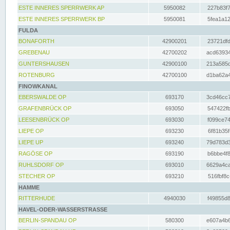
ESTE INNERES SPERRWERK AP
5950082
227b83f7
ESTE INNERES SPERRWERK BP
5950081
5fea1a12
FULDA
BONAFORTH
42900201
23721dfd
GREBENAU
42700202
acd63934
GUNTERSHAUSEN
42900100
213a585d
ROTENBURG
42700100
d1ba62a4
FINOWKANAL
EBERSWALDE OP
693170
3cd46cc7
GRAFENBRÜCK OP
693050
547422fb
LEESENBRÜCK OP
693030
f099ce74
LIEPE OP
693230
6f81b35f
LIEPE UP
693240
79d783d3
RAGÖSE OP
693190
b6bbe4f8
RUHLSDORF OP
693010
6629a4ca
STECHER OP
693210
516fbf8c
HAMME
RITTERHUDE
4940030
f49855d8
HAVEL-ODER-WASSERSTRASSE
BERLIN-SPANDAU OP
580300
e607a4b6