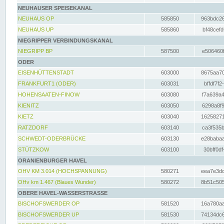
NEUHAUSER SPEISEKANAL
NEUHAUS OP
585850
963bdc26
NEUHAUS UP
585860
bf48cefd
NIEGRIPPER VERBINDUNGSKANAL
NIEGRIPP BP
587500
e506460f
ODER
EISENHÜTTENSTADT
603000
8675aa70
FRANKFURT1 (ODER)
603031
bffdf7f2
HOHENSAATEN-FINOW
603080
f7a639a4
KIENITZ
603050
6298a8f9
KIETZ
603040
16258271
RATZDORF
603140
ca3f535b
SCHWEDT-ODERBRÜCKE
603130
e28babaa
STÜTZKOW
603100
30bff0df
ORANIENBURGER HAVEL
OHV KM 3.014 (HOCHSPANNUNG)
580271
eea7e3dc
OHv km 1.467 (Blaues Wunder)
580272
8b51c505
OBERE HAVEL-WASSERSTRASSE
BISCHOFSWERDER OP
581520
16a780aa
BISCHOFSWERDER UP
581530
74134dc6