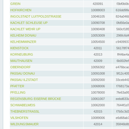
GREIN
420091
f3bf0b0b
HOFKIRCHEN
10088003
616dd98e
INGOLSTADT LUITPOLDSTRASSE
10046105
824a046b
KACHLET SCHLEUSE UP
10090708
0fd56e0a
KACHLET WEHR UP
10090408
560cf185
KELHEIM DONAU
10053009
296fc6d4
KELHEIMWINZER
10054500
c9409937
KIENSTOCK
42011
56178f74
KORNEUBURG
42013
ff44be4a
MAUTHAUSEN
42009
6b002fef
OBERNDORF
10056302
e476bcad
PASSAU DONAU
10091008
9f12c405
PASSAU ILZSTADT
10092000
33ceb441
PFATTER
10068006
f768173a
PFELLING
10078000
7fe63a95
REGENSBURG EISERNE BRÜCKE
10061007
eebd633a
SCHWABELWEIS
10062000
7644f1d7
THEBNERSTRASSL
42015
f7b5c3d3
VILSHOFEN
10089006
e6d68ab7
WILDUNGSMAUER
42014
35846b8b