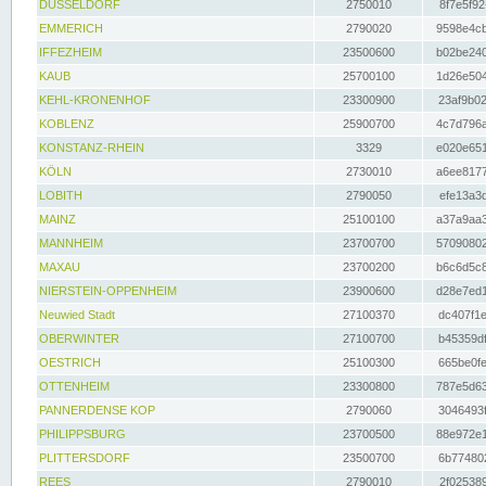
DÜSSELDORF
2750010
8f7e5f92
EMMERICH
2790020
9598e4cb
IFFEZHEIM
23500600
b02be240
KAUB
25700100
1d26e504
KEHL-KRONENHOF
23300900
23af9b02
KOBLENZ
25900700
4c7d796a
KONSTANZ-RHEIN
3329
e020e651
KÖLN
2730010
a6ee8177
LOBITH
2790050
efe13a3d
MAINZ
25100100
a37a9aa3
MANNHEIM
23700700
57090802
MAXAU
23700200
b6c6d5c8
NIERSTEIN-OPPENHEIM
23900600
d28e7ed1
Neuwied Stadt
27100370
dc407f1e
OBERWINTER
27100700
b45359df
OESTRICH
25100300
665be0fe
OTTENHEIM
23300800
787e5d63
PANNERDENSE KOP
2790060
3046493f
PHILIPPSBURG
23700500
88e972e1
PLITTERSDORF
23500700
6b774802
REES
2790010
2f025389