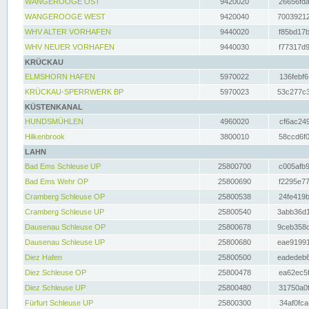
WANGEROOGE OST
9420020
26656fda
WANGEROOGE WEST
9420040
70039212
WHV ALTER VORHAFEN
9440020
f85bd17b
WHV NEUER VORHAFEN
9440030
f77317d9
KRÜCKAU
ELMSHORN HAFEN
5970022
136febf6
KRÜCKAU-SPERRWERK BP
5970023
53c277c3
KÜSTENKANAL
HUNDSMÜHLEN
4960020
cf6ac249
Hilkenbrook
3800010
58ccd6f0
LAHN
Bad Ems Schleuse UP
25800700
c005afb9
Bad Ems Wehr OP
25800690
f2295e77
Cramberg Schleuse OP
25800538
24fe419b
Cramberg Schleuse UP
25800540
3abb36d1
Dausenau Schleuse OP
25800678
9ceb358c
Dausenau Schleuse UP
25800680
eae91991
Diez Hafen
25800500
eadedeb6
Diez Schleuse OP
25800478
ea62ec5f
Diez Schleuse UP
25800480
31750a0f
Fürfurt Schleuse UP
25800300
34af0fca