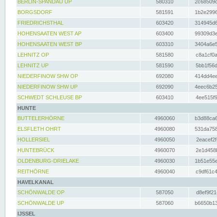
BERLIN-SPANDAU UP
580310
2c68509c
BORGSDORF
581591
1b2e2996
FRIEDRICHSTHAL
603420
314945d6
HOHENSAATEN WEST AP
603400
99309d3e
HOHENSAATEN WEST BP
603310
3404a6e5
LEHNITZ OP
581580
c8a1cf0a
LEHNITZ UP
581590
5bb1f56d
NIEDERFINOW SHW OP
692080
414dd4ee
NIEDERFINOW SHW UP
692090
4eec6b25
SCHWEDT SCHLEUSE BP
603410
4ee515f9
HUNTE
BUTTELERHÖRNE
4960060
b3d88ca6
ELSFLETH OHRT
4960080
531da758
HOLLERSIEL
4960050
2eacef2f
HUNTEBRÜCK
4960070
2e1d458b
OLDENBURG-DRIELAKE
4960030
1b51e55e
REITHÖRNE
4960040
c9df61c4
HAVELKANAL
SCHÖNWALDE OP
587050
d8ef9f21
SCHÖNWALDE UP
587060
b6650b13
IJSSEL