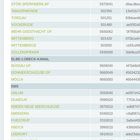
STÖR-SPERRWERK AP
5970041
d9acdbec
TANGERMÜNDE
502350
13e91b77
TORGAU
501261
83bbaedb
VOCKERODE
501480
ae93f2a5
WEHR GEESTHACHT UP
5930062
0f7f58a8
WITTENBERG
501420
070b1eb4
WITTENBERGE
503050
cbf3cd49
ZOLLENSPIEKER
5930090
3de8ea26
ELBE-LÜBECK-KANAL
BÜSSAU UP
9669040
bf7bb8e8
DONNERSCHLEUSE OP
9660049
45634232
MÖLLN
9660050
46644438
EMS
DALUM
3550040
ad357e52
DUKEGAT
3990020
7753c1fa
EMDEN NEUE SEESCHLEUSE
3970010
edfdf747
EMSHÖRN
9340010
c8af067c
FUESTRUP
3310010
3a8ed45f
KNOCK
3990010
438b565e
LEERORT
3910010
abb23dad