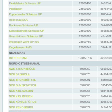
Pleidelsheim Schleuse UP
23800400
6e183f4b
Plochingen
23800100
be7ce40e
Poppenweiler Schleuse UP
23800300
f4854a4c
Rockenau SKA
23800690
4c00a166
Rockenau Schleuse UP
23800680
5ab4f00f
Schwabenheim Schleuse UP
23800800
ec9d3a4d
Untertürkheim Schleuse UP
23800220
a5ca02fb
Wieblingen Wehr UP neu
23800780
66d887a6
Ziegelhausen AMS
23800745
3944c1fd
NEUE MAAS
ROTTERDAM
123456786
a269e3be
NORD-OSTSEE-KANAL
AWK STROHBRÜCK
5970069
0e192297
NOK BREIHOLZ
5970075
4a904d59
NOK BRUNSBÜTTEL
5970091
85fc0dac
NOK DÜKERSWISCH
5970085
3954300d
NOK KIEL AUSSEN
5650068
6dc44585
NOK KIEL BINNEN
5979020
8af24d6a
NOK KÖNIGSFÖRDE
5970067
d0ec2790
NOK RENDSBURG
5970074
8c8afb56