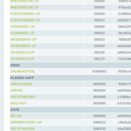
BREDEREICHE OP
580080
308f5979
BREDEREICHE UP
580090
470acd2a
FÜRSTENBERG OP
580060
2c95f83d
FÜRSTENBERG UP
580070
a5830277
VOßWINKEL OP
580000
09b422f7
VOßWINKEL UP
580010
2bcef51a
WESENBERG OP
580020
7909d3f7
WESENBERG UP
580030
da3b5de9
ZEHDENICK OP
580160
a9b8e24c
ZEHDENICK UP
580170
721d7dbf
ORKE
DALWIGKSTHAL
42840453
f0f78cc4
KLEINES HAFF
KARLSHAGEN
9690085
f53bb77f
KARNIN
9690084
da893bbd
UECKERMÜNDE
9690088
c1588dcc
WOLGAST
9650080
b327e35c
OSTE
BELUM
5980060
a9e93be0
BREMERVÖRDE UW
5980010
cf8a3ea2
HECHTHAUSEN
5980030
e5e02890