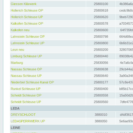
Giessen Klärwerk
25800100
4b386a6a
Hollerich Schleuse OP
25800618
cedc9b0c
Hollerich Schleuse UP
25800620
9beb7290
Kalkofen Schleuse OP
25800578
a7034573
Kalkofen neu
25800600
64f735fd
Lahnstein Schleuse OP
25800798
664d68ea
Lahnstein Schleuse UP
25800800
6b6b31e2
Leun neu
25800200
32807065
Limburg Schleuse UP
25800440
89038b42
Marburg
25830056
4e7a6cfa
Nassau Schleuse OP
25800638
29cb44a2
Nassau Schleuse UP
25800640
3a90a346
Niederbiel Schleuse Kanal OP
25800177
57c8e437
Runkel Schleuse UP
25800400
b85b17cc
Scheidt Schleuse OP
25800558
15a50d2b
Scheidt Schleuse UP
25800560
7dfe4776
LEDA
DREYSCHLOOT
3880010
d4df3617
LEDASPERRWERK UP
3880050
5e6ae93a
LEINE