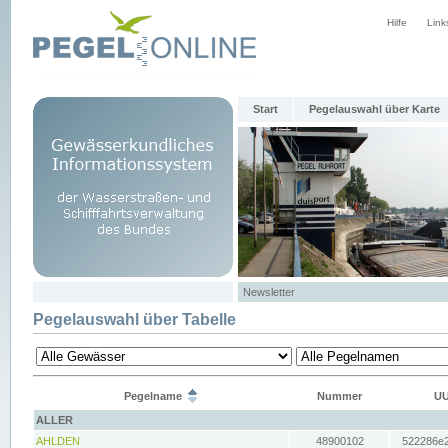
Hilfe
Link
Start
Pegelauswahl über Karte
Newsletter
Pegelauswahl über Tabelle
Pegelname
Nummer
UU
ALLER
AHLDEN
48900102
522286e2