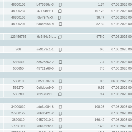
48300105
b475386c-3...
1.74
07.08.2026 00
48900237
47174d8f-1...
107.75
07.08.2026 00
48700103
8b4f9f7c-3...
38.47
07.08.2026 00
48900204
5aaed954-d...
82.32
07.08.2026 00
123456785
6c6f84c2-b...
975.0
07.08.2026 00
906
aa9179c1-1...
0.0
07.08.2026 00
586640
ee52ce62-2...
7.4
07.08.2026 00
586650
45721a68-5...
7.5
07.08.2026 00
586810
6b595707-8...
0.3
06.08.2026 23
586270
0e0dbcc9-0...
9.56
07.08.2026 00
586280
c9a6c3bf-0...
9.4
07.08.2026 00
34000010
ade3a084-8...
108.26
07.08.2026 00
27700122
7bbdb421-2...
07.08.2026 00
3690010
04572010-1...
166.42
07.08.2026 00
27700111
70bee932-1...
14.3
07.08.2026 00