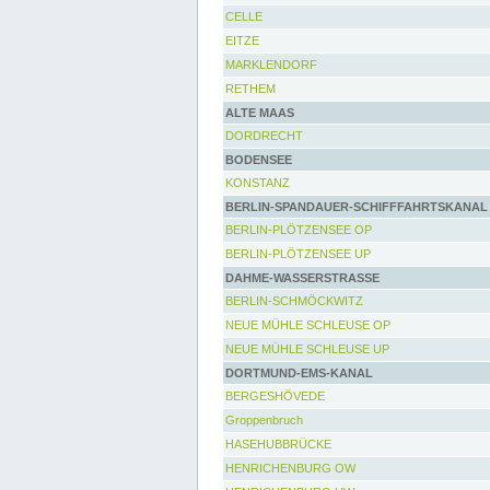
CELLE
EITZE
MARKLENDORF
RETHEM
ALTE MAAS
DORDRECHT
BODENSEE
KONSTANZ
BERLIN-SPANDAUER-SCHIFFFAHRTSKANAL
BERLIN-PLÖTZENSEE OP
BERLIN-PLÖTZENSEE UP
DAHME-WASSERSTRASSE
BERLIN-SCHMÖCKWITZ
NEUE MÜHLE SCHLEUSE OP
NEUE MÜHLE SCHLEUSE UP
DORTMUND-EMS-KANAL
BERGESHÖVEDE
Groppenbruch
HASEHUBBRÜCKE
HENRICHENBURG OW