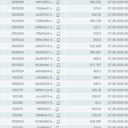
5930060
44f7e955-c...
583.393
07.08.2026 00
5970035
1f1bbed7-c...
674.0
07.08.2026 00
5910020
ac507f42-1...
492.95
07.08.2026 00
5970026
7398029b-c...
660.738
07.08.2026 00
5952050
d488c5cc-4...
623.1
07.08.2026 00
5952025
706e5110-c...
615.0
07.08.2026 00
5970010
599c23b1-4...
650.5
07.08.2026 00
5920010
a26e57c9-1...
522.639
07.08.2026 00
5930040
d9289367-c...
568.987
07.08.2026 00
5970025
3ed90357-4...
666.9
07.08.2026 00
5970031
8c20b4dc-1...
671.787
07.08.2026 00
5970024
a653eb04-d...
663.3
07.08.2026 00
503120
c80a4f21-5...
484.7
07.08.2026 00
5960010
8d18d129-0...
645.5
07.08.2026 00
502170
b8567c1e-8...
325.39
07.08.2026 00
502180
ccccb57f-a...
326.67
07.08.2026 00
501080
24440872-5...
82.2
07.08.2026 00
503070
48f2661f-f...
463.94
07.08.2026 00
501160
16b9b4e7-b...
128.02
07.08.2026 00
5930010
67d6e882-b...
536.385
07.08.2026 00
502240
3adf88fd-f...
343.6
07.08.2026 00