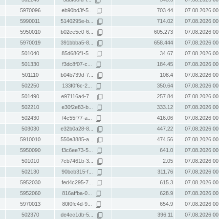
5970096
eb90bd3f-5...
703.44
07.08.2026 00
5990011
5140295e-b...
714.02
07.08.2026 00
5950010
b02ce5c0-6...
605.273
07.08.2026 00
5970019
391bbba5-8...
658.444
07.08.2026 00
501040
85d686f1-5...
34.67
07.08.2026 00
501330
f3dc8f07-c...
184.45
07.08.2026 00
501110
b04b739d-7...
108.4
07.08.2026 00
502250
133f0f6c-2...
350.64
07.08.2026 00
501490
e97116a4-7...
257.84
07.08.2026 00
502210
e30f2e83-b...
333.12
07.08.2026 00
502430
f4c55f77-a...
416.06
07.08.2026 00
503030
e32b0a28-8...
447.22
07.08.2026 00
5910010
550e3885-a...
474.56
07.08.2026 00
5950090
f3c6ee73-5...
641.0
07.08.2026 00
501010
7cb7461b-3...
2.05
07.08.2026 00
502130
90bcb315-f...
311.76
07.08.2026 00
5952030
fed4c295-7...
615.3
07.08.2026 00
5952060
816affba-0...
628.9
07.08.2026 00
5970013
80f0fc4d-9...
654.9
07.08.2026 00
502370
de4cc1db-5...
396.11
07.08.2026 00