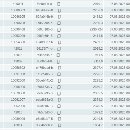
420091
f3bf0b0b-e...
2079.1
07.08.2026 00
10088003
616dd98e-8...
2256.9
07.08.2026 00
10046105
824a046b-9...
2458.3
07.08.2026 00
10090708
0fd56e0a-e...
2230.3
07.08.2026 00
10090408
560cf185-0...
2230.724
07.08.2026 00
10053009
296fc6d4-3...
2414.8
07.08.2026 00
10054500
c9409937-b...
2409.7
07.08.2026 00
42011
56178f74-b...
2015.2
07.08.2026 00
42013
ff44be4a-f...
1941.5
07.08.2026 00
42009
6b002fef-8...
2111.0
07.08.2026 00
10056302
e476bcad-b...
2397.4
07.08.2026 00
10091008
9f12c405-3...
2226.7
07.08.2026 00
10092000
33ceb441-2...
2225.2
07.08.2026 00
10068006
f768173a-7...
2350.7
07.08.2026 00
10078000
7fe63a95-8...
2305.5
07.08.2026 00
10061007
eebd633a-3...
2379.3
07.08.2026 00
10062000
7644f1d7-3...
2376.5
07.08.2026 00
42015
f7b5c3d3-3...
1879.2
07.08.2026 00
10089006
e6d68ab7-5...
2249.5
07.08.2026 00
42014
35846b8b-e...
1894.7
07.08.2026 00