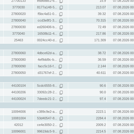
27700133
e6b68bc2-6...
15.9
07.08.2026 00
3770030
8177a148-5...
213.07
07.08.2026 00
27800020
f5bc4a51-0...
39.32
07.08.2026 00
27800040
ccd3e8f1-3...
70.315
07.08.2026 00
27800030
ed260406-b...
72.49
07.08.2026 00
3770040
16508b11-4...
217.86
07.08.2026 00
25463
0024cc40-d...
171.309
07.08.2026 00
27800060
4dbce62d-a...
38.72
07.08.2026 00
27800080
4ef9dd9c-b...
36.59
07.08.2026 00
27800090
facc5c16-f...
2.144
07.08.2026 00
27800050
d31767ef-2...
40.611
07.08.2026 00
44100104
5cdc6555-8...
90.6
07.08.2026 00
44100206
33092c28-2...
90.0
07.08.2026 00
44100024
7deedc21-2...
97.4
07.08.2026 00
10094006
c389c9e2-a...
2223.1
07.08.2026 00
10081004
53d40547-8...
2284.4
07.08.2026 00
42012
ce4e3050-2...
2009.2
07.08.2026 00
10096001
99619dc5-9...
2214.5
07.08.2026 00