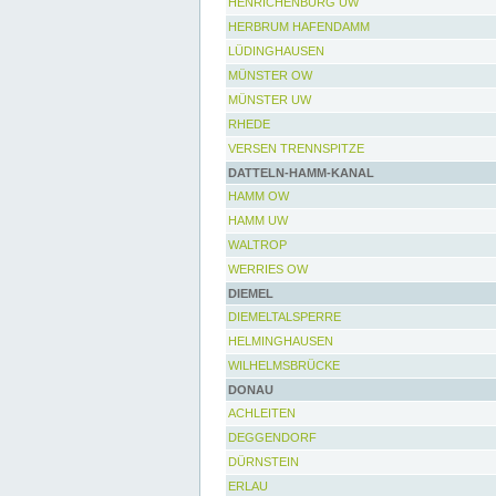
HENRICHENBURG UW
HERBRUM HAFENDAMM
LÜDINGHAUSEN
MÜNSTER OW
MÜNSTER UW
RHEDE
VERSEN TRENNSPITZE
DATTELN-HAMM-KANAL
HAMM OW
HAMM UW
WALTROP
WERRIES OW
DIEMEL
DIEMELTALSPERRE
HELMINGHAUSEN
WILHELMSBRÜCKE
DONAU
ACHLEITEN
DEGGENDORF
DÜRNSTEIN
ERLAU