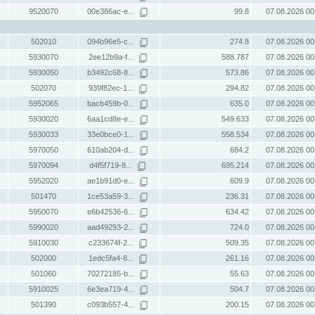
9520070
00e386ac-e...
99.8
07.08.2026 00
502010
094b96e5-c...
274.8
07.08.2026 00
5930070
2ee12b9a-f...
588.787
07.08.2026 00
5930050
b3492c68-8...
573.86
07.08.2026 00
502070
939f82ec-1...
294.82
07.08.2026 00
5952065
bacb459b-0...
635.0
07.08.2026 00
5930020
6aa1cd8e-e...
549.633
07.08.2026 00
5930033
33e0bce0-1...
558.534
07.08.2026 00
5970050
610ab204-d...
684.2
07.08.2026 00
5970094
d4f5f719-8...
695.214
07.08.2026 00
5952020
ae1b91d0-e...
609.9
07.08.2026 00
501470
1ce53a59-3...
236.31
07.08.2026 00
5950070
e6b42536-6...
634.42
07.08.2026 00
5990020
aad49293-2...
724.0
07.08.2026 00
5910030
c233674f-2...
509.35
07.08.2026 00
502000
1edc5fa4-8...
261.16
07.08.2026 00
501060
70272185-b...
55.63
07.08.2026 00
5910025
6e3ea719-4...
504.7
07.08.2026 00
501390
c093b557-4...
200.15
07.08.2026 00