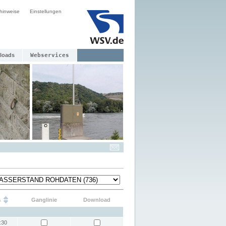
hinweise
Einstellungen
loads
Webservices
s
Ganglinie
Download
:30