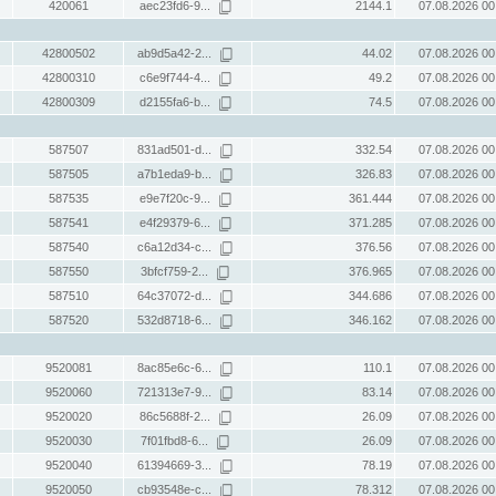
420061
aec23fd6-9...
2144.1
07.08.2026 00
42800502
ab9d5a42-2...
44.02
07.08.2026 00
42800310
c6e9f744-4...
49.2
07.08.2026 00
42800309
d2155fa6-b...
74.5
07.08.2026 00
587507
831ad501-d...
332.54
07.08.2026 00
587505
a7b1eda9-b...
326.83
07.08.2026 00
587535
e9e7f20c-9...
361.444
07.08.2026 00
587541
e4f29379-6...
371.285
07.08.2026 00
587540
c6a12d34-c...
376.56
07.08.2026 00
587550
3bfcf759-2...
376.965
07.08.2026 00
587510
64c37072-d...
344.686
07.08.2026 00
587520
532d8718-6...
346.162
07.08.2026 00
9520081
8ac85e6c-6...
110.1
07.08.2026 00
9520060
721313e7-9...
83.14
07.08.2026 00
9520020
86c5688f-2...
26.09
07.08.2026 00
9520030
7f01fbd8-6...
26.09
07.08.2026 00
9520040
61394669-3...
78.19
07.08.2026 00
9520050
cb93548e-c...
78.312
07.08.2026 00