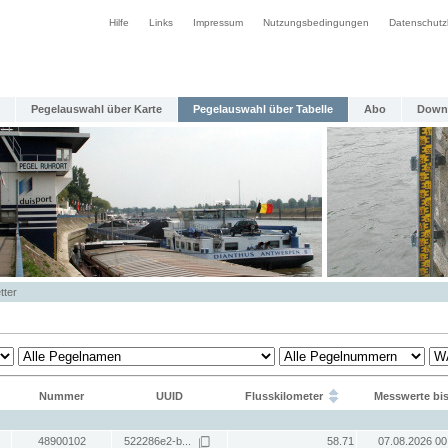
Hilfe
Links
Impressum
Nutzungsbedingungen
Datenschutz
Pegelauswahl über Karte
Pegelauswahl über Tabelle
Abo
Down
tter
Nummer
UUID
Flusskilometer
Messwerte bi
48900102
522286e2-b...
58.71
07.08.2026 00