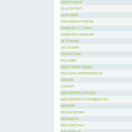
GEESTHACHT
GLÜCKSTADT
GORLEBEN
GRAUERORT REEDE
HAMBURG ST. PAULI
HAMBURG-HARBURG
HETLINGEN
HITZACKER
HOHNSTORF
KOLLMAR
KRAUTSAND REEDE
KRÜCKAU-SPERRWERK AP
LENZEN
LÜHORT
MAGDEBURG-BUCKAU
MAGDEBURG-STROMBRÜCKE
MEISSEN
MÜGGENDORF
MÜHLBERG
NEU DARCHAU
NIEGRIPP AP