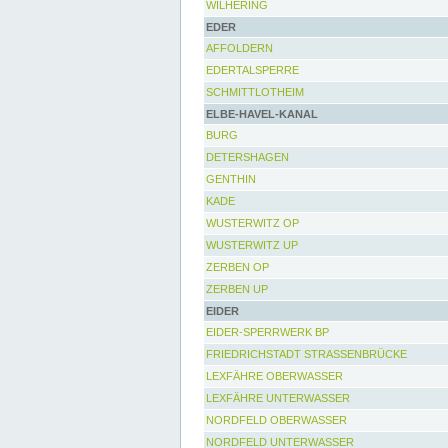
WILHERING
EDER
AFFOLDERN
EDERTALSPERRE
SCHMITTLOTHEIM
ELBE-HAVEL-KANAL
BURG
DETERSHAGEN
GENTHIN
KADE
WUSTERWITZ OP
WUSTERWITZ UP
ZERBEN OP
ZERBEN UP
EIDER
EIDER-SPERRWERK BP
FRIEDRICHSTADT STRASSENBRÜCKE
LEXFÄHRE OBERWASSER
LEXFÄHRE UNTERWASSER
NORDFELD OBERWASSER
NORDFELD UNTERWASSER