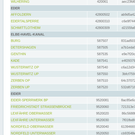
WILHERING
420061
aec23fd6
EDER
AFFOLDERN
42800502
ab9d5a42
EDERTALSPERRE
42800310
c6e9f744
SCHMITTLOTHEIM
42800309
d2155fa6
ELBE-HAVEL-KANAL
BURG
587507
831ad501
DETERSHAGEN
587505
a7b1eda9
GENTHIN
587535
e9e7f20c
KADE
587541
e4f29379
WUSTERWITZ OP
587540
c6a12d34
WUSTERWITZ UP
587550
3bfcf759
ZERBEN OP
587510
64c37072
ZERBEN UP
587520
532d8718
EIDER
EIDER-SPERRWERK BP
9520081
8ac85e6c
FRIEDRICHSTADT STRASSENBRÜCKE
9520060
721313e7
LEXFÄHRE OBERWASSER
9520020
86c5688f
LEXFÄHRE UNTERWASSER
9520030
7f01fbd8
NORDFELD OBERWASSER
9520040
61394669
NORDFELD UNTERWASSER
9520050
cb93548e