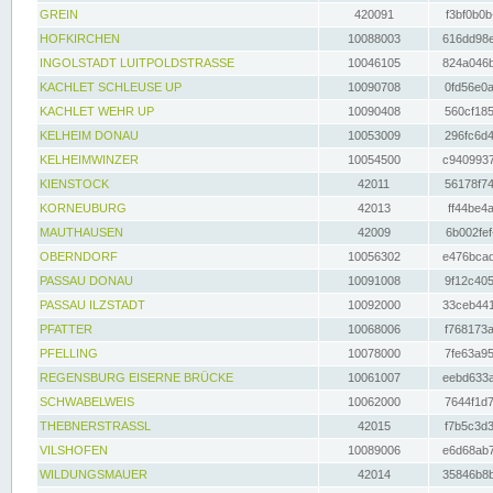
GREIN
420091
f3bf0b0b
HOFKIRCHEN
10088003
616dd98e
INGOLSTADT LUITPOLDSTRASSE
10046105
824a046b
KACHLET SCHLEUSE UP
10090708
0fd56e0a
KACHLET WEHR UP
10090408
560cf185
KELHEIM DONAU
10053009
296fc6d4
KELHEIMWINZER
10054500
c9409937
KIENSTOCK
42011
56178f74
KORNEUBURG
42013
ff44be4a
MAUTHAUSEN
42009
6b002fef
OBERNDORF
10056302
e476bcad
PASSAU DONAU
10091008
9f12c405
PASSAU ILZSTADT
10092000
33ceb441
PFATTER
10068006
f768173a
PFELLING
10078000
7fe63a95
REGENSBURG EISERNE BRÜCKE
10061007
eebd633a
SCHWABELWEIS
10062000
7644f1d7
THEBNERSTRASSL
42015
f7b5c3d3
VILSHOFEN
10089006
e6d68ab7
WILDUNGSMAUER
42014
35846b8b