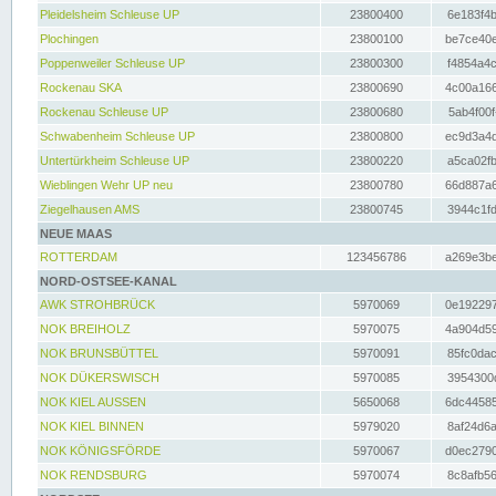
Pleidelsheim Schleuse UP
23800400
6e183f4b
Plochingen
23800100
be7ce40e
Poppenweiler Schleuse UP
23800300
f4854a4c
Rockenau SKA
23800690
4c00a166
Rockenau Schleuse UP
23800680
5ab4f00f
Schwabenheim Schleuse UP
23800800
ec9d3a4d
Untertürkheim Schleuse UP
23800220
a5ca02fb
Wieblingen Wehr UP neu
23800780
66d887a6
Ziegelhausen AMS
23800745
3944c1fd
NEUE MAAS
ROTTERDAM
123456786
a269e3be
NORD-OSTSEE-KANAL
AWK STROHBRÜCK
5970069
0e192297
NOK BREIHOLZ
5970075
4a904d59
NOK BRUNSBÜTTEL
5970091
85fc0dac
NOK DÜKERSWISCH
5970085
3954300d
NOK KIEL AUSSEN
5650068
6dc44585
NOK KIEL BINNEN
5979020
8af24d6a
NOK KÖNIGSFÖRDE
5970067
d0ec2790
NOK RENDSBURG
5970074
8c8afb56