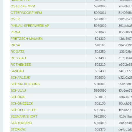
OSTERIFF MPM
5970096
eb90bd3f
OTTERNDORF MPM
5990011
5140295e
OVER
5950010
b02ce5c0
PINNAU-SPERRWERK AP
5970019
391bbba5
PIRNA
501040
85d686f1
PRETZSCH-MAUKEN
501330
f3dc8f07
RIESA
501110
b04b739d
ROGÄTZ
502250
133f0f6c
ROSSLAU
501490
e97116a4
ROTHENSEE
502210
e30f2e83
SANDAU
502430
f4c55f77
SCHARLEUK
503030
e32b0a28
SCHNACKENBURG
5910010
550e3885
SCHULAU
5950090
f3c6ee73
SCHÖNA
501010
7cb7461b
SCHÖNEBECK
502130
90bcb315
SCHÖPFSTELLE
5952030
fed4c295
SEEMANNSHÖFT
5952060
816affba
STADERSAND
5970013
80f0fc4d
STORKAU
502370
de4cc1db