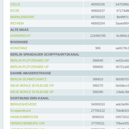
CELLE
48300105
b475386c
EITZE
48900237
47174d8f
MARKLENDORF
48700103
8b4f9f7c
RETHEM
48900204
5aaed954
ALTE MAAS
DORDRECHT
123456785
6c6f84c2
BODENSEE
KONSTANZ
906
aa9179c1
BERLIN-SPANDAUER-SCHIFFFAHRTSKANAL
BERLIN-PLÖTZENSEE OP
586640
ee52ce62
BERLIN-PLÖTZENSEE UP
586650
45721a68
DAHME-WASSERSTRASSE
BERLIN-SCHMÖCKWITZ
586810
6b595707
NEUE MÜHLE SCHLEUSE OP
586270
0e0dbcc9
NEUE MÜHLE SCHLEUSE UP
586280
c9a6c3bf
DORTMUND-EMS-KANAL
BERGESHÖVEDE
34000010
ade3a084
Groppenbruch
27700122
7bbdb421
HASEHUBBRÜCKE
3690010
04572010
HENRICHENBURG OW
27700111
70bee932