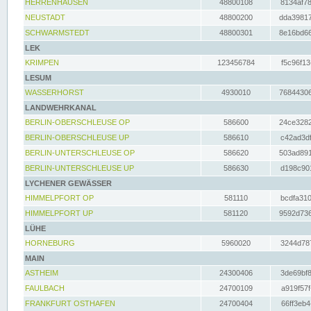
HERRENHAUSEN
48800108
8134af78
NEUSTADT
48800200
dda39817
SCHWARMSTEDT
48800301
8e16bd66
LEK
KRIMPEN
123456784
f5c96f13
LESUM
WASSERHORST
4930010
76844306
LANDWEHRKANAL
BERLIN-OBERSCHLEUSE OP
586600
24ce3282
BERLIN-OBERSCHLEUSE UP
586610
c42ad3df
BERLIN-UNTERSCHLEUSE OP
586620
503ad891
BERLIN-UNTERSCHLEUSE UP
586630
d198c901
LYCHENER GEWÄSSER
HIMMELPFORT OP
581110
bcdfa310
HIMMELPFORT UP
581120
9592d736
LÜHE
HORNEBURG
5960020
3244d787
MAIN
ASTHEIM
24300406
3de69bf8
FAULBACH
24700109
a919f57f
FRANKFURT OSTHAFEN
24700404
66ff3eb4