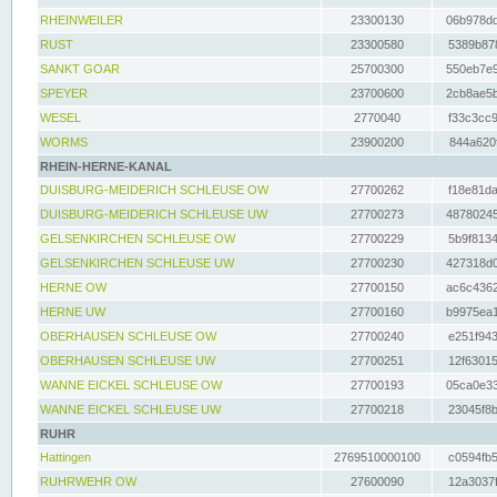
RHEINWEILER
23300130
06b978dd
RUST
23300580
5389b878
SANKT GOAR
25700300
550eb7e9
SPEYER
23700600
2cb8ae5b
WESEL
2770040
f33c3cc9
WORMS
23900200
844a620f
RHEIN-HERNE-KANAL
DUISBURG-MEIDERICH SCHLEUSE OW
27700262
f18e81da
DUISBURG-MEIDERICH SCHLEUSE UW
27700273
48780245
GELSENKIRCHEN SCHLEUSE OW
27700229
5b9f8134
GELSENKIRCHEN SCHLEUSE UW
27700230
427318d0
HERNE OW
27700150
ac6c4362
HERNE UW
27700160
b9975ea1
OBERHAUSEN SCHLEUSE OW
27700240
e251f943
OBERHAUSEN SCHLEUSE UW
27700251
12f63015
WANNE EICKEL SCHLEUSE OW
27700193
05ca0e33
WANNE EICKEL SCHLEUSE UW
27700218
23045f8b
RUHR
Hattingen
2769510000100
c0594fb5
RUHRWEHR OW
27600090
12a3037f