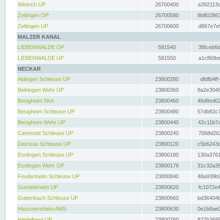
Wintrich UP
26700400
a392113c
Zeltingen OP
26700580
8b802863
Zeltingen UP
26700600
d867e7e9
MALZER KANAL
LIEBENWALDE OP
581540
3f8ceb6d
LIEBENWALDE UP
581550
a1cf60be
NECKAR
Aldingen Schleuse UP
23800280
dfdfb4ff
Beihingen Wehr UP
23800360
8a2e3048
Besigheim SKA
23800460
46d8ed02
Besigheim Schleuse UP
23800480
57db82c7
Besigheim Wehr UP
23800440
42c11b7a
Cannstatt Schleuse UP
23800240
7068d262
Deizisau Schleuse UP
23800120
c5b6243d
Esslingen Schleuse UP
23800180
130a3761
Esslingen Wehr OP
23800176
31c32a38
Feudenheim Schleuse UP
23800840
48a939b9
Gundelsheim UP
23800620
fc1072e4
Guttenbach Schleuse UP
23800660
bd36404b
Hassmersheim AMS
23800630
0e1b8ae0
Heidelberg UP
23800760
827b2685