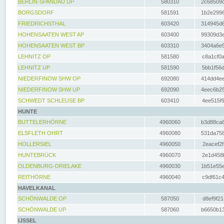
BERLIN-SPANDAU UP
580310
2c68509c
BORGSDORF
581591
1b2e2996
FRIEDRICHSTHAL
603420
314945d6
HOHENSAATEN WEST AP
603400
99309d3e
HOHENSAATEN WEST BP
603310
3404a6e5
LEHNITZ OP
581580
c8a1cf0a
LEHNITZ UP
581590
5bb1f56d
NIEDERFINOW SHW OP
692080
414dd4ee
NIEDERFINOW SHW UP
692090
4eec6b25
SCHWEDT SCHLEUSE BP
603410
4ee515f9
HUNTE
BUTTELERHÖRNE
4960060
b3d88ca6
ELSFLETH OHRT
4960080
531da758
HOLLERSIEL
4960050
2eacef2f
HUNTEBRÜCK
4960070
2e1d458b
OLDENBURG-DRIELAKE
4960030
1b51e55e
REITHÖRNE
4960040
c9df61c4
HAVELKANAL
SCHÖNWALDE OP
587050
d8ef9f21
SCHÖNWALDE UP
587060
b6650b13
IJSSEL