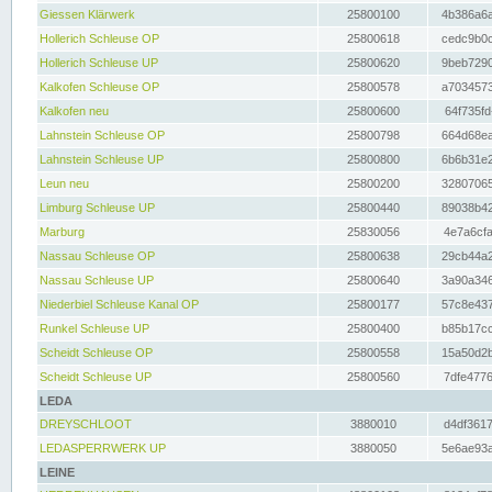
Giessen Klärwerk
25800100
4b386a6a
Hollerich Schleuse OP
25800618
cedc9b0c
Hollerich Schleuse UP
25800620
9beb7290
Kalkofen Schleuse OP
25800578
a7034573
Kalkofen neu
25800600
64f735fd
Lahnstein Schleuse OP
25800798
664d68ea
Lahnstein Schleuse UP
25800800
6b6b31e2
Leun neu
25800200
32807065
Limburg Schleuse UP
25800440
89038b42
Marburg
25830056
4e7a6cfa
Nassau Schleuse OP
25800638
29cb44a2
Nassau Schleuse UP
25800640
3a90a346
Niederbiel Schleuse Kanal OP
25800177
57c8e437
Runkel Schleuse UP
25800400
b85b17cc
Scheidt Schleuse OP
25800558
15a50d2b
Scheidt Schleuse UP
25800560
7dfe4776
LEDA
DREYSCHLOOT
3880010
d4df3617
LEDASPERRWERK UP
3880050
5e6ae93a
LEINE