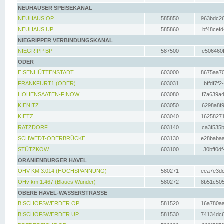
NEUHAUSER SPEISEKANAL
NEUHAUS OP
585850
963bdc26
NEUHAUS UP
585860
bf48cefd
NIEGRIPPER VERBINDUNGSKANAL
NIEGRIPP BP
587500
e506460f
ODER
EISENHÜTTENSTADT
603000
8675aa70
FRANKFURT1 (ODER)
603031
bffdf7f2
HOHENSAATEN-FINOW
603080
f7a639a4
KIENITZ
603050
6298a8f9
KIETZ
603040
16258271
RATZDORF
603140
ca3f535b
SCHWEDT-ODERBRÜCKE
603130
e28babaa
STÜTZKOW
603100
30bff0df
ORANIENBURGER HAVEL
OHV KM 3.014 (HOCHSPANNUNG)
580271
eea7e3dc
OHv km 1.467 (Blaues Wunder)
580272
8b51c505
OBERE HAVEL-WASSERSTRASSE
BISCHOFSWERDER OP
581520
16a780aa
BISCHOFSWERDER UP
581530
74134dc6