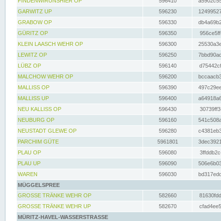
FINDENWIRUNSHIER OP
596410
a5902c55
GARWITZ UP
596230
12499527
GRABOW OP
596330
db4a69b2
GÜRITZ OP
596350
956ce5ff
KLEIN LAASCH WEHR OP
596300
25530a3e
LEWITZ OP
596250
7bbd90ad
LÜBZ OP
596140
d75442cf
MALCHOW WEHR OP
596200
bccaacb3
MALLISS OP
596390
497c29ee
MALLISS UP
596400
a64918a6
NEU KALLISS OP
596430
30739ff3
NEUBURG OP
596160
541c508a
NEUSTADT GLEWE OP
596280
c4381eb3
PARCHIM GÜTE
5961801
3dec3921
PLAU OP
596080
3ffddb2c
PLAU UP
596090
506e6b03
WAREN
596030
bd317edd
MÜGGELSPREE
GROSSE TRÄNKE WEHR OP
582660
81630fdd
GROSSE TRÄNKE WEHR UP
582670
cfad4ee5
MÜRITZ-HAVEL-WASSERSTRASSE