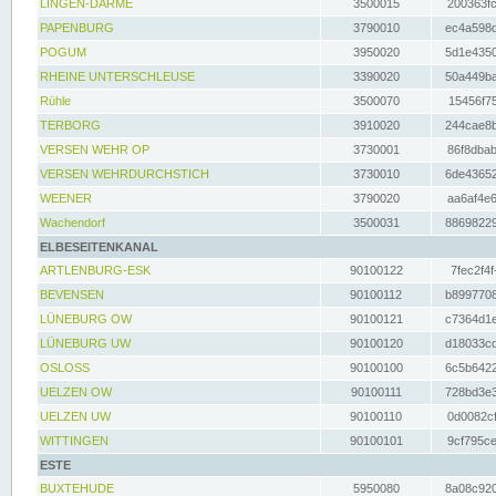
LINGEN-DARME
3500015
200363fc
PAPENBURG
3790010
ec4a598d
POGUM
3950020
5d1e4350
RHEINE UNTERSCHLEUSE
3390020
50a449ba
Rühle
3500070
15456f75
TERBORG
3910020
244cae8b
VERSEN WEHR OP
3730001
86f8dbab
VERSEN WEHRDURCHSTICH
3730010
6de43652
WEENER
3790020
aa6af4e6
Wachendorf
3500031
88698229
ELBESEITENKANAL
ARTLENBURG-ESK
90100122
7fec2f4f
BEVENSEN
90100112
b8997708
LÜNEBURG OW
90100121
c7364d1e
LÜNEBURG UW
90100120
d18033cd
OSLOSS
90100100
6c5b6422
UELZEN OW
90100111
728bd3e3
UELZEN UW
90100110
0d0082cf
WITTINGEN
90100101
9cf795ce
ESTE
BUXTEHUDE
5950080
8a08c920