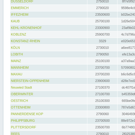
DÜSSELDORF
2750010
8f7e5f92
EMMERICH
2790020
9598e4cb
IFFEZHEIM
23500600
b02be240
KAUB
25700100
1d26e504
KEHL-KRONENHOF
23300900
23af9b02
KOBLENZ
25900700
4c7d796a
KONSTANZ-RHEIN
3329
e020e651
KÖLN
2730010
a6ee8177
LOBITH
2790050
efe13a3d
MAINZ
25100100
a37a9aa3
MANNHEIM
23700700
57090802
MAXAU
23700200
b6c6d5c8
NIERSTEIN-OPPENHEIM
23900600
d28e7ed1
Neuwied Stadt
27100370
dc407f1e
OBERWINTER
27100700
b45359df
OESTRICH
25100300
665be0fe
OTTENHEIM
23300800
787e5d63
PANNERDENSE KOP
2790060
3046493f
PHILIPPSBURG
23700500
88e972e1
PLITTERSDORF
23500700
6b774802
REES
2790010
2f025389