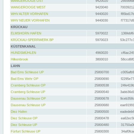
WANGEROOGE OST
9420020
26656fda
WANGEROOGE WEST
9420040
70039212
WHV ALTER VORHAFEN
9440020
f85bd17b
WHV NEUER VORHAFEN
9440030
f77317d9
KRÜCKAU
ELMSHORN HAFEN
5970022
136febf6
KRÜCKAU-SPERRWERK BP
5970023
53c277c3
KÜSTENKANAL
HUNDSMÜHLEN
4960020
cf6ac249
Hilkenbrook
3800010
58ccd6f0
LAHN
Bad Ems Schleuse UP
25800700
c005afb9
Bad Ems Wehr OP
25800690
f2295e77
Cramberg Schleuse OP
25800538
24fe419b
Cramberg Schleuse UP
25800540
3abb36d1
Dausenau Schleuse OP
25800678
9ceb358c
Dausenau Schleuse UP
25800680
eae91991
Diez Hafen
25800500
eadedeb6
Diez Schleuse OP
25800478
ea62ec5f
Diez Schleuse UP
25800480
31750a0f
Fürfurt Schleuse UP
25800300
34af0fca