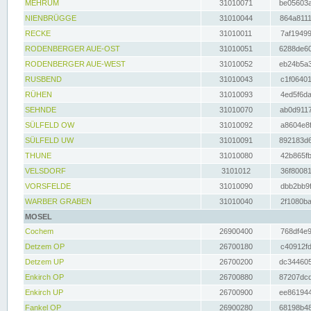
MEHRUM
31010071
be05603a
NIENBRÜGGE
31010044
864a8111
RECKE
31010011
7af19499
RODENBERGER AUE-OST
31010051
6288de60
RODENBERGER AUE-WEST
31010052
eb24b5a3
RUSBEND
31010043
c1f06401
RÜHEN
31010093
4ed5f6da
SEHNDE
31010070
ab0d9117
SÜLFELD OW
31010092
a8604e8f
SÜLFELD UW
31010091
892183d6
THUNE
31010080
42b865fb
VELSDORF
3101012
36f80081
VORSFELDE
31010090
dbb2bb9f
WARBER GRABEN
31010040
2f1080ba
MOSEL
Cochem
26900400
768df4e9
Detzem OP
26700180
c40912fd
Detzem UP
26700200
dc344605
Enkirch OP
26700880
87207dcd
Enkirch UP
26700900
ee861944
Fankel OP
26900280
68198b48