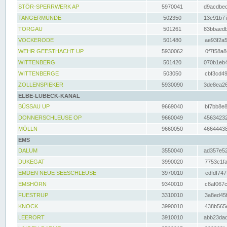
STÖR-SPERRWERK AP
5970041
d9acdbec
TANGERMÜNDE
502350
13e91b77
TORGAU
501261
83bbaedb
VOCKERODE
501480
ae93f2a5
WEHR GEESTHACHT UP
5930062
0f7f58a8
WITTENBERG
501420
070b1eb4
WITTENBERGE
503050
cbf3cd49
ZOLLENSPIEKER
5930090
3de8ea26
ELBE-LÜBECK-KANAL
BÜSSAU UP
9669040
bf7bb8e8
DONNERSCHLEUSE OP
9660049
45634232
MÖLLN
9660050
46644438
EMS
DALUM
3550040
ad357e52
DUKEGAT
3990020
7753c1fa
EMDEN NEUE SEESCHLEUSE
3970010
edfdf747
EMSHÖRN
9340010
c8af067c
FUESTRUP
3310010
3a8ed45f
KNOCK
3990010
438b565e
LEERORT
3910010
abb23dad