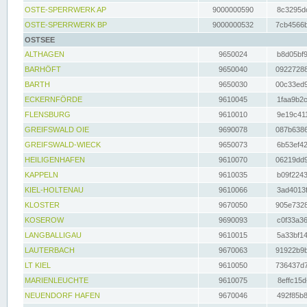
OSTE-SPERRWERK AP
9000000590
8c3295dc
OSTE-SPERRWERK BP
9000000532
7cb4566b
OSTSEE
ALTHAGEN
9650024
b8d05bf9
BARHÖFT
9650040
09227288
BARTH
9650030
00c33ed9
ECKERNFÖRDE
9610045
1faa9b2c
FLENSBURG
9610010
9e19c411
GREIFSWALD OIE
9690078
087b6386
GREIFSWALD-WIECK
9650073
6b53ef42
HEILIGENHAFEN
9610070
06219dd9
KAPPELN
9610035
b09f2243
KIEL-HOLTENAU
9610066
3ad4013f
KLOSTER
9670050
905e7328
KOSEROW
9690093
c0f33a36
LANGBALLIGAU
9610015
5a33bf14
LAUTERBACH
9670063
91922b9b
LT KIEL
9610050
736437d7
MARIENLEUCHTE
9610075
8effc15d
NEUENDORF HAFEN
9670046
492f85b8