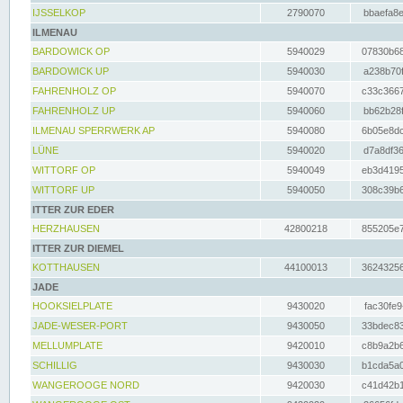
IJSSELKOP
2790070
bbaefa8e
ILMENAU
BARDOWICK OP
5940029
07830b68
BARDOWICK UP
5940030
a238b70f
FAHRENHOLZ OP
5940070
c33c3667
FAHRENHOLZ UP
5940060
bb62b28f
ILMENAU SPERRWERK AP
5940080
6b05e8dc
LÜNE
5940020
d7a8df36
WITTORF OP
5940049
eb3d4195
WITTORF UP
5940050
308c39b6
ITTER ZUR EDER
HERZHAUSEN
42800218
855205e7
ITTER ZUR DIEMEL
KOTTHAUSEN
44100013
36243256
JADE
HOOKSIELPLATE
9430020
fac30fe9
JADE-WESER-PORT
9430050
33bdec83
MELLUMPLATE
9420010
c8b9a2b6
SCHILLIG
9430030
b1cda5a0
WANGEROOGE NORD
9420030
c41d42b1