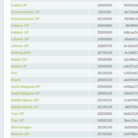
Fankel UP
26900300
583420a8
Grevenmacher OP
2610180
6e72bebf
Grevenmacher UP
26100200
69308142
Koblenz OP
26900880
3f64ff08
Koblenz UP
26900900
9dbcac54
Lehmen OP
26900680
d0abe01a
Lehmen UP
26900700
dc1bb420
Mehring AMS
26700100
4c1b6f17
Müden OP
26900480
a5c880a3
Müden UP
26900500
edc67ca3
Perl
26100100
c263ea53
Ruwer
26500150
abd34ee6
Sankt Aldegund OP
26900080
e4d6a271
Sankt Aldegund UP
26900100
20640279
Stadtbredimus OP
26100110
cceb7060
Stadtbredimus UP
26100130
dfdf753b
Trier OP
26500080
9d2b4126
Trier UP
26500100
3bec53ca
Wincheringen
26100140
bb5560fc
Wintrich OP
26700380
cb4789e4