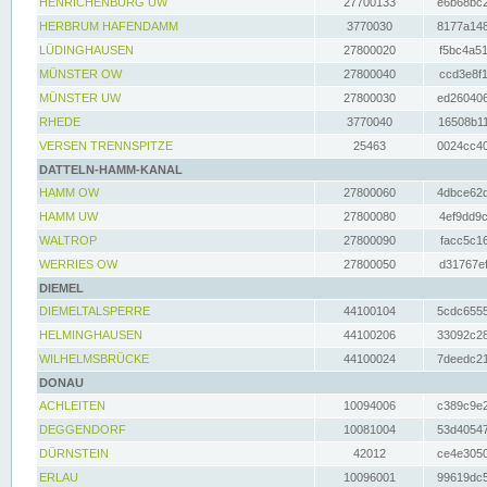
HENRICHENBURG UW
27700133
e6b68bc2
HERBRUM HAFENDAMM
3770030
8177a148
LÜDINGHAUSEN
27800020
f5bc4a51
MÜNSTER OW
27800040
ccd3e8f1
MÜNSTER UW
27800030
ed260406
RHEDE
3770040
16508b11
VERSEN TRENNSPITZE
25463
0024cc40
DATTELN-HAMM-KANAL
HAMM OW
27800060
4dbce62d
HAMM UW
27800080
4ef9dd9c
WALTROP
27800090
facc5c16
WERRIES OW
27800050
d31767ef
DIEMEL
DIEMELTALSPERRE
44100104
5cdc6555
HELMINGHAUSEN
44100206
33092c28
WILHELMSBRÜCKE
44100024
7deedc21
DONAU
ACHLEITEN
10094006
c389c9e2
DEGGENDORF
10081004
53d40547
DÜRNSTEIN
42012
ce4e3050
ERLAU
10096001
99619dc5