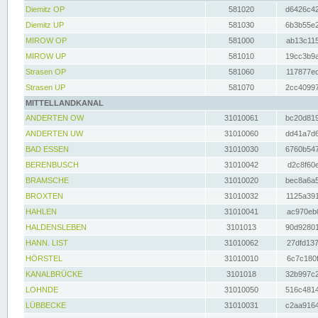
Diemitz OP
581020
d6426c42
Diemitz UP
581030
6b3b55e2
MIROW OP
581000
ab13c115
MIROW UP
581010
19cc3b9a
Strasen OP
581060
117877ec
Strasen UP
581070
2cc40997
MITTELLANDKANAL
ANDERTEN OW
31010061
bc20d819
ANDERTEN UW
31010060
dd41a7d6
BAD ESSEN
31010030
6760b547
BERENBUSCH
31010042
d2c8f60e
BRAMSCHE
31010020
bec8a6a5
BROXTEN
31010032
1125a391
HAHLEN
31010041
ac970eb0
HALDENSLEBEN
3101013
90d92801
HANN. LIST
31010062
27dfd137
HÖRSTEL
31010010
6c7c180f
KANALBRÜCKE
3101018
32b997c2
LOHNDE
31010050
516c4814
LÜBBECKE
31010031
c2aa9164