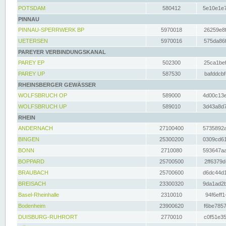
POTSDAM
580412
5e10e1e7
PINNAU
PINNAU-SPERRWERK BP
5970018
26259e8f
UETERSEN
5970016
575da86f
PAREYER VERBINDUNGSKANAL
PAREY EP
502300
25ca1bef
PAREY UP
587530
bafddcbf
RHEINSBERGER GEWÄSSER
WOLFSBRUCH OP
589000
4d00c13e
WOLFSBRUCH UP
589010
3d43a8d7
RHEIN
ANDERNACH
27100400
5735892a
BINGEN
25300200
0309cd61
BONN
2710080
593647aa
BOPPARD
25700500
2ff6379d
BRAUBACH
25700600
d6dc44d1
BREISACH
23300320
9da1ad2b
Basel-Rheinhalle
2310010
94f6eff1
Bodenheim
23900620
f6be7857
DUISBURG-RUHRORT
2770010
c0f51e35