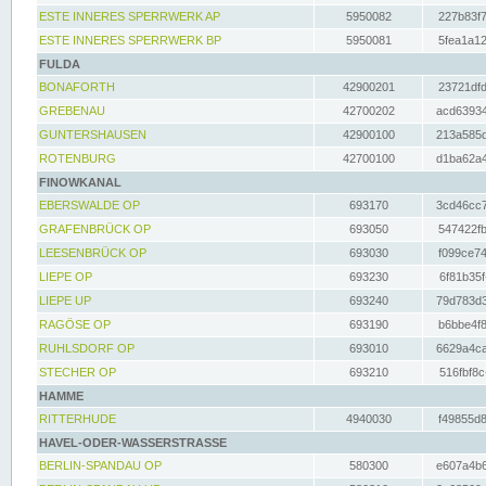
ESTE INNERES SPERRWERK AP
5950082
227b83f7
ESTE INNERES SPERRWERK BP
5950081
5fea1a12
FULDA
BONAFORTH
42900201
23721dfd
GREBENAU
42700202
acd63934
GUNTERSHAUSEN
42900100
213a585d
ROTENBURG
42700100
d1ba62a4
FINOWKANAL
EBERSWALDE OP
693170
3cd46cc7
GRAFENBRÜCK OP
693050
547422fb
LEESENBRÜCK OP
693030
f099ce74
LIEPE OP
693230
6f81b35f
LIEPE UP
693240
79d783d3
RAGÖSE OP
693190
b6bbe4f8
RUHLSDORF OP
693010
6629a4ca
STECHER OP
693210
516fbf8c
HAMME
RITTERHUDE
4940030
f49855d8
HAVEL-ODER-WASSERSTRASSE
BERLIN-SPANDAU OP
580300
e607a4b6