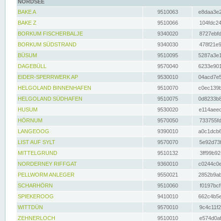
NORDSEE
BAKE A
9510063
e8daa3e2
BAKE Z
9510066
104fdc24
BORKUM FISCHERBALJE
9340020
8727ebfd
BORKUM SÜDSTRAND
9340030
478f21e9
BÜSUM
9510095
5287a3e1
DAGEBÜLL
9570040
6233e901
EIDER-SPERRWERK AP
9530010
04acd7e5
HELGOLAND BINNENHAFEN
9510070
c0ec139b
HELGOLAND SÜDHAFEN
9510075
0d8233b8
HUSUM
9530020
e114aeec
HÖRNUM
9570050
733755fd
LANGEOOG
9390010
a0c1dcb6
LIST AUF SYLT
9570070
5e92d73f
MITTELGRUND
9510132
3ff99b92
NORDERNEY RIFFGAT
9360010
c0244c0e
PELLWORM ANLEGER
9550021
2852b9ab
SCHARHÖRN
9510060
f0197bcf
SPIEKEROOG
9410010
662c4b5e
WITTDÜN
9570010
9c4c11f2
ZEHNERLOCH
9510010
e574d0af