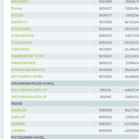
NEUSTADT
9610080
3f0b6b74
Prerow
9650027
7d50c68c
RUDEN
9690077
1fa822e6
SASSNITZ
9670065
9e7b2a4d
SCHLESWIG
9610040
09370c05
STAHLBRODE
9650070
340707f4
STRALSUND
9650043
b9163121
THIESSOW
9670067
d1c9bb3c
TIMMENDORF POEL
9630007
d22c341b
WARNEMÜNDE
9640015
220ff4c6
WISMAR-BAUMHAUS
9630008
95a0ab45
WITTOWER FÄHRE
9670055
4b348b56
ORANIENBURGER KANAL
SACHSENHAUSEN OP
580240
adbd3144
SACHSENHAUSEN UP
581840
0a6fe221
PEENE
AALBUDE
9660009
8ba772ed
ANKLAM
9660001
22fd01e0
DEMMIN
9660007
b7e238e8
JARMEN
9660005
a3328262
POTSDAMER HAVEL