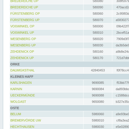
BREDEREICHE OP
580080
308f5979
BREDEREICHE UP
580090
470acd2a
FÜRSTENBERG OP
580060
2c95f83d
FÜRSTENBERG UP
580070
a5830277
VOßWINKEL OP
580000
09b422f7
VOßWINKEL UP
580010
2bcef51a
WESENBERG OP
580020
7909d3f7
WESENBERG UP
580030
da3b5de9
ZEHDENICK OP
580160
a9b8e24c
ZEHDENICK UP
580170
721d7dbf
ORKE
DALWIGKSTHAL
42840453
f0f78cc4
KLEINES HAFF
KARLSHAGEN
9690085
f53bb77f
KARNIN
9690084
da893bbd
UECKERMÜNDE
9690088
c1588dcc
WOLGAST
9650080
b327e35c
OSTE
BELUM
5980060
a9e93be0
BREMERVÖRDE UW
5980010
cf8a3ea2
HECHTHAUSEN
5980030
e5e02890