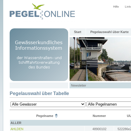
Hilfe
Link
Start
Pegelauswahl über Karte
Newsletter
Pegelauswahl über Tabelle
Pegelname
Nummer
UU
ALLER
AHLDEN
48900102
522286e2