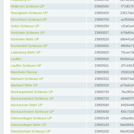
Heilbronn Schleuse UP
23800560
f77df170
Hessigheim Schleuse UP
23800420
23517de9
Hirschhorn Schleuse UP
23800700
acf505dd
Hofen Schleuse UP
23800260
cf2af1a4
Horkheim Schleuse UP
23800557
b76bf04c
Horkheim Wehr UP
23800520
d9b441a5
Kochendorf Schleuse UP
23800600
8f695e71
Ladenburg Wehr UP
23800820
70cee7df
Lauffen
23800500
8559d1a0
Lauffen Schleuse UP
23800501
2f7cb553
Mannheim Neckar
23800900
25582d3f
Marbach Schleuse UP
23800322
456974a8
Marbach Wehr UP
23800320
a73a9cb4
Neckargemünd Schleuse UP
23800740
7be3ff2e
Neckarsteinach Schleuse UP
23800720
d64d07f7
Neckarsulm Wehr UP
23800580
845944f8
Neckarzimmern Schleuse UP
23800640
f00c7183
Oberesslingen Schleuse UP
23800145
cbfae6bc
Oberesslingen Wehr UP
23800140
9de0843a
Obertürkheim Schleuse UP
23800200
80e002d8