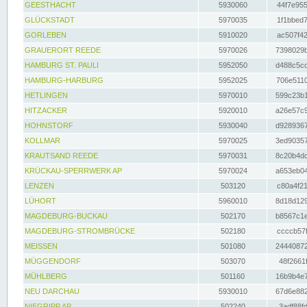
GEESTHACHT
5930060
44f7e955
GLÜCKSTADT
5970035
1f1bbed7
GORLEBEN
5910020
ac507f42
GRAUERORT REEDE
5970026
7398029b
HAMBURG ST. PAULI
5952050
d488c5cc
HAMBURG-HARBURG
5952025
706e5110
HETLINGEN
5970010
599c23b1
HITZACKER
5920010
a26e57c9
HOHNSTORF
5930040
d9289367
KOLLMAR
5970025
3ed90357
KRAUTSAND REEDE
5970031
8c20b4dc
KRÜCKAU-SPERRWERK AP
5970024
a653eb04
LENZEN
503120
c80a4f21
LÜHORT
5960010
8d18d129
MAGDEBURG-BUCKAU
502170
b8567c1e
MAGDEBURG-STROMBRÜCKE
502180
ccccb57f
MEISSEN
501080
24440872
MÜGGENDORF
503070
48f2661f
MÜHLBERG
501160
16b9b4e7
NEU DARCHAU
5930010
67d6e882
NIEGRIPP AP
502240
3adf88fd