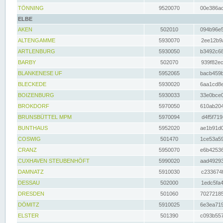
TÖNNING
9520070
00e386ac
ELBE
AKEN
502010
094b96e5
ALTENGAMME
5930070
2ee12b9a
ARTLENBURG
5930050
b3492c68
BARBY
502070
939f82ec
BLANKENESE UF
5952065
bacb459b
BLECKEDE
5930020
6aa1cd8e
BOIZENBURG
5930033
33e0bce0
BROKDORF
5970050
610ab204
BRUNSBÜTTEL MPM
5970094
d4f5f719
BUNTHAUS
5952020
ae1b91d0
COSWIG
501470
1ce53a59
CRANZ
5950070
e6b42536
CUXHAVEN STEUBENHÖFT
5990020
aad49293
DAMNATZ
5910030
c233674f
DESSAU
502000
1edc5fa4
DRESDEN
501060
70272185
DÖMITZ
5910025
6e3ea719
ELSTER
501390
c093b557