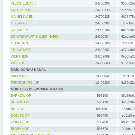
KLEINHEUBACH
24700200
355b02d2
KROTZENBURG
24700335
27eed51b
MAINFLINGEN
24700325
4627475d
OBERNAU
24700302
3c7cfb10
RAUNHEIM
24900108
db1684c1
SCHWEINFURT NEUER HAFEN
24300304
42ecae60
STEINBACH
24500100
1ed983c3
TRUNSTADT
24300202
a77aad00
WERTHEIM
24709089
0e065a22
WÜRZBURG
24300600
915d76e1
MAIN-DONAU-KANAL
BAMBERG
24300042
ff02f181
RIEDENBURG_UP
13409200
4a69e82e
MÜRITZ-ELDE-WASSERSTRASSE
BARKOW OP
596100
06d86c6b
BOBZIN OP
596120
faefa284
BUROW
5961601
a68cf527
DÖMITZ OP
596450
ec8188ee
DÖMITZ UP
596460
ad3a51da
ELDENA OP
596370
0fab94c7