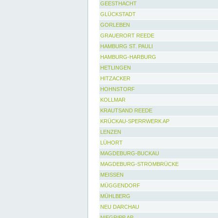
GEESTHACHT
GLÜCKSTADT
GORLEBEN
GRAUERORT REEDE
HAMBURG ST. PAULI
HAMBURG-HARBURG
HETLINGEN
HITZACKER
HOHNSTORF
KOLLMAR
KRAUTSAND REEDE
KRÜCKAU-SPERRWERK AP
LENZEN
LÜHORT
MAGDEBURG-BUCKAU
MAGDEBURG-STROMBRÜCKE
MEISSEN
MÜGGENDORF
MÜHLBERG
NEU DARCHAU
NIEGRIPP AP