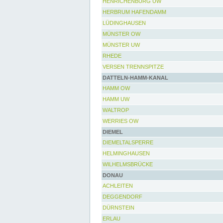
HENRICHENBURG UW
HERBRUM HAFENDAMM
LÜDINGHAUSEN
MÜNSTER OW
MÜNSTER UW
RHEDE
VERSEN TRENNSPITZE
DATTELN-HAMM-KANAL
HAMM OW
HAMM UW
WALTROP
WERRIES OW
DIEMEL
DIEMELTALSPERRE
HELMINGHAUSEN
WILHELMSBRÜCKE
DONAU
ACHLEITEN
DEGGENDORF
DÜRNSTEIN
ERLAU