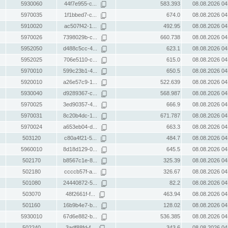
5930060
44f7e955-c...
583.393
08.08.2026 04
5970035
1f1bbed7-c...
674.0
08.08.2026 04
5910020
ac507f42-1...
492.95
08.08.2026 04
5970026
7398029b-c...
660.738
08.08.2026 04
5952050
d488c5cc-4...
623.1
08.08.2026 04
5952025
706e5110-c...
615.0
08.08.2026 04
5970010
599c23b1-4...
650.5
08.08.2026 04
5920010
a26e57c9-1...
522.639
08.08.2026 04
5930040
d9289367-c...
568.987
08.08.2026 04
5970025
3ed90357-4...
666.9
08.08.2026 04
5970031
8c20b4dc-1...
671.787
08.08.2026 04
5970024
a653eb04-d...
663.3
08.08.2026 04
503120
c80a4f21-5...
484.7
08.08.2026 04
5960010
8d18d129-0...
645.5
08.08.2026 04
502170
b8567c1e-8...
325.39
08.08.2026 04
502180
ccccb57f-a...
326.67
08.08.2026 04
501080
24440872-5...
82.2
08.08.2026 04
503070
48f2661f-f...
463.94
08.08.2026 04
501160
16b9b4e7-b...
128.02
08.08.2026 04
5930010
67d6e882-b...
536.385
08.08.2026 04
502240
3adf88fd-f...
343.6
08.08.2026 04