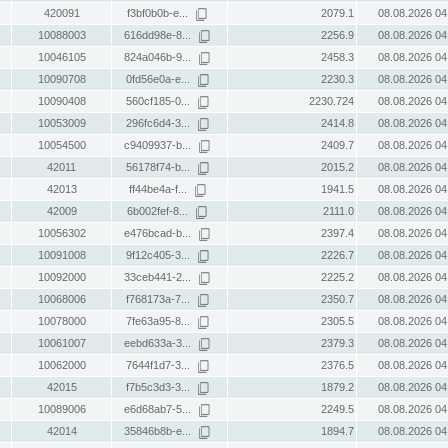
420091
f3bf0b0b-e...
2079.1
08.08.2026 04
10088003
616dd98e-8...
2256.9
08.08.2026 04
10046105
824a046b-9...
2458.3
08.08.2026 04
10090708
0fd56e0a-e...
2230.3
08.08.2026 04
10090408
560cf185-0...
2230.724
08.08.2026 04
10053009
296fc6d4-3...
2414.8
08.08.2026 04
10054500
c9409937-b...
2409.7
08.08.2026 04
42011
56178f74-b...
2015.2
08.08.2026 04
42013
ff44be4a-f...
1941.5
08.08.2026 04
42009
6b002fef-8...
2111.0
08.08.2026 04
10056302
e476bcad-b...
2397.4
08.08.2026 04
10091008
9f12c405-3...
2226.7
08.08.2026 04
10092000
33ceb441-2...
2225.2
08.08.2026 04
10068006
f768173a-7...
2350.7
08.08.2026 04
10078000
7fe63a95-8...
2305.5
08.08.2026 04
10061007
eebd633a-3...
2379.3
08.08.2026 04
10062000
7644f1d7-3...
2376.5
08.08.2026 04
42015
f7b5c3d3-3...
1879.2
08.08.2026 04
10089006
e6d68ab7-5...
2249.5
08.08.2026 04
42014
35846b8b-e...
1894.7
08.08.2026 04