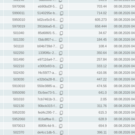
5970096
eb90bd3f-5...
703.44
08.08.2026 04
5990011
5140295e-b...
714.02
08.08.2026 04
5950010
b02ce5c0-6...
605.273
08.08.2026 04
5970019
391bbba5-8...
658.444
08.08.2026 04
501040
85d686f1-5...
34.67
08.08.2026 04
501330
f3dc8f07-c...
184.45
08.08.2026 04
501110
b04b739d-7...
108.4
08.08.2026 04
502250
133f0f6c-2...
350.64
08.08.2026 04
501490
e97116a4-7...
257.84
08.08.2026 04
502210
e30f2e83-b...
333.12
08.08.2026 04
502430
f4c55f77-a...
416.06
08.08.2026 04
503030
e32b0a28-8...
447.22
08.08.2026 04
5910010
550e3885-a...
474.56
08.08.2026 04
5950090
f3c6ee73-5...
641.0
08.08.2026 04
501010
7cb7461b-3...
2.05
08.08.2026 04
502130
90bcb315-f...
311.76
08.08.2026 04
5952030
fed4c295-7...
615.3
08.08.2026 04
5952060
816affba-0...
628.9
08.08.2026 04
5970013
80f0fc4d-9...
654.9
08.08.2026 04
502370
de4cc1db-5...
396.11
08.08.2026 04