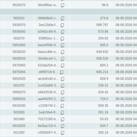
9520070
00e386ac-e...
99.8
08.08.2026 04
502010
094b96e5-c...
274.8
08.08.2026 04
5930070
2ee12b9a-f...
588.787
08.08.2026 04
5930050
b3492c68-8...
573.86
08.08.2026 04
502070
939f82ec-1...
294.82
08.08.2026 04
5952065
bacb459b-0...
635.0
08.08.2026 04
5930020
6aa1cd8e-e...
549.633
08.08.2026 04
5930033
33e0bce0-1...
558.534
08.08.2026 04
5970050
610ab204-d...
684.2
08.08.2026 04
5970094
d4f5f719-8...
695.214
08.08.2026 04
5952020
ae1b91d0-e...
609.9
08.08.2026 04
501470
1ce53a59-3...
236.31
08.08.2026 04
5950070
e6b42536-6...
634.42
08.08.2026 04
5990020
aad49293-2...
724.0
08.08.2026 04
5910030
c233674f-2...
509.35
08.08.2026 04
502000
1edc5fa4-8...
261.16
08.08.2026 04
501060
70272185-b...
55.63
08.08.2026 04
5910025
6e3ea719-4...
504.7
08.08.2026 04
501390
c093b557-4...
200.15
08.08.2026 04