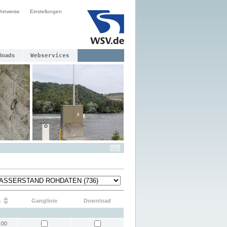
hinweise
Einstellungen
loads
Webservices
s
Ganglinie
Download
:00