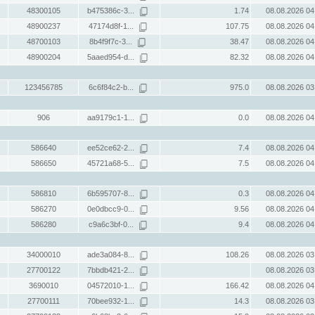
48300105
b475386c-3...
1.74
08.08.2026 04
48900237
47174d8f-1...
107.75
08.08.2026 04
48700103
8b4f9f7c-3...
38.47
08.08.2026 04
48900204
5aaed954-d...
82.32
08.08.2026 04
123456785
6c6f84c2-b...
975.0
08.08.2026 03
906
aa9179c1-1...
0.0
08.08.2026 04
586640
ee52ce62-2...
7.4
08.08.2026 04
586650
45721a68-5...
7.5
08.08.2026 04
586810
6b595707-8...
0.3
08.08.2026 04
586270
0e0dbcc9-0...
9.56
08.08.2026 04
586280
c9a6c3bf-0...
9.4
08.08.2026 04
34000010
ade3a084-8...
108.26
08.08.2026 03
27700122
7bbdb421-2...
08.08.2026 03
3690010
04572010-1...
166.42
08.08.2026 04
27700111
70bee932-1...
14.3
08.08.2026 03