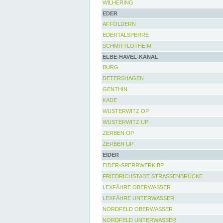
WILHERING
EDER
AFFOLDERN
EDERTALSPERRE
SCHMITTLOTHEIM
ELBE-HAVEL-KANAL
BURG
DETERSHAGEN
GENTHIN
KADE
WUSTERWITZ OP
WUSTERWITZ UP
ZERBEN OP
ZERBEN UP
EIDER
EIDER-SPERRWERK BP
FRIEDRICHSTADT STRASSENBRÜCKE
LEXFÄHRE OBERWASSER
LEXFÄHRE UNTERWASSER
NORDFELD OBERWASSER
NORDFELD UNTERWASSER