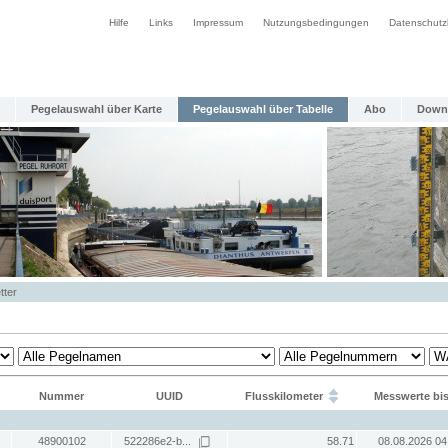
Hilfe
Links
Impressum
Nutzungsbedingungen
Datenschutz
Pegelauswahl über Karte
Pegelauswahl über Tabelle
Abo
Down
tter
Nummer
UUID
Flusskilometer
Messwerte bi
48900102
522286e2-b...
58.71
08.08.2026 04