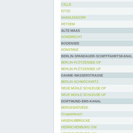
CELLE
EITZE
MARKLENDORF
RETHEM
ALTE MAAS
DORDRECHT
BODENSEE
KONSTANZ
BERLIN-SPANDAUER-SCHIFFFAHRTSKANAL
BERLIN-PLÖTZENSEE OP
BERLIN-PLÖTZENSEE UP
DAHME-WASSERSTRASSE
BERLIN-SCHMÖCKWITZ
NEUE MÜHLE SCHLEUSE OP
NEUE MÜHLE SCHLEUSE UP
DORTMUND-EMS-KANAL
BERGESHÖVEDE
Groppenbruch
HASEHUBBRÜCKE
HENRICHENBURG OW