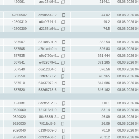
420061
aec23fd6-9...
2144.1
08.08.2026 04
42800502
ab9d5a42-2...
44.02
08.08.2026 04
42800310
c6e9f744-4...
49.2
08.08.2026 04
42800309
d2155fa6-b...
74.5
08.08.2026 04
587507
831ad501-d...
332.54
08.08.2026 04
587505
a7b1eda9-b...
326.83
08.08.2026 04
587535
e9e7f20c-9...
361.444
08.08.2026 04
587541
e4f29379-6...
371.285
08.08.2026 04
587540
c6a12d34-c...
376.56
08.08.2026 04
587550
3bfcf759-2...
376.965
08.08.2026 04
587510
64c37072-d...
344.686
08.08.2026 04
587520
532d8718-6...
346.162
08.08.2026 04
9520081
8ac85e6c-6...
110.1
08.08.2026 04
9520060
721313e7-9...
83.14
08.08.2026 04
9520020
86c5688f-2...
26.09
08.08.2026 04
9520030
7f01fbd8-6...
26.09
08.08.2026 04
9520040
61394669-3...
78.19
08.08.2026 04
9520050
cb93548e-c...
78.312
08.08.2026 04