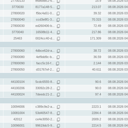
27700133
e6b68bc2-6...
15.9
08.08.2026 03
3770030
8177a148-5...
213.07
08.08.2026 04
27800020
f5bc4a51-0...
39.32
08.08.2026 03
27800040
ccd3e8f1-3...
70.315
08.08.2026 03
27800030
ed260406-b...
72.49
08.08.2026 03
3770040
16508b11-4...
217.86
08.08.2026 04
25463
0024cc40-d...
171.309
08.08.2026 04
27800060
4dbce62d-a...
38.72
08.08.2026 03
27800080
4ef9dd9c-b...
36.59
08.08.2026 03
27800090
facc5c16-f...
2.144
08.08.2026 03
27800050
d31767ef-2...
40.611
08.08.2026 03
44100104
5cdc6555-8...
90.6
08.08.2026 04
44100206
33092c28-2...
90.0
08.08.2026 04
44100024
7deedc21-2...
97.4
08.08.2026 04
10094006
c389c9e2-a...
2223.1
08.08.2026 04
10081004
53d40547-8...
2284.4
08.08.2026 04
42012
ce4e3050-2...
2009.2
08.08.2026 03
10096001
99619dc5-9...
2214.5
08.08.2026 04