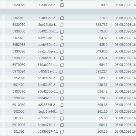
9520070
00e386ac-e...
99.8
08.08.2026 16
502010
094b96e5-c...
274.8
08.08.2026 16
5930070
2ee12b9a-f...
588.787
08.08.2026 16
5930050
b3492c68-8...
573.86
08.08.2026 16
502070
939f82ec-1...
294.82
08.08.2026 16
5952065
bacb459b-0...
635.0
08.08.2026 16
5930020
6aa1cd8e-e...
549.633
08.08.2026 16
5930033
33e0bce0-1...
558.534
08.08.2026 16
5970050
610ab204-d...
684.2
08.08.2026 16
5970094
d4f5f719-8...
695.214
08.08.2026 16
5952020
ae1b91d0-e...
609.9
08.08.2026 16
501470
1ce53a59-3...
236.31
08.08.2026 15
5950070
e6b42536-6...
634.42
08.08.2026 16
5990020
aad49293-2...
724.0
08.08.2026 16
5910030
c233674f-2...
509.35
08.08.2026 16
502000
1edc5fa4-8...
261.16
08.08.2026 16
501060
70272185-b...
55.63
08.08.2026 16
5910025
6e3ea719-4...
504.7
08.08.2026 16
501390
c093b557-4...
200.15
08.08.2026 16