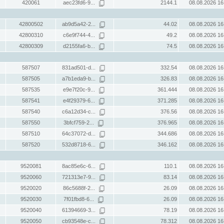
420061
aec23fd6-9...
2144.1
08.08.2026 16
42800502
ab9d5a42-2...
44.02
08.08.2026 16
42800310
c6e9f744-4...
49.2
08.08.2026 16
42800309
d2155fa6-b...
74.5
08.08.2026 16
587507
831ad501-d...
332.54
08.08.2026 16
587505
a7b1eda9-b...
326.83
08.08.2026 16
587535
e9e7f20c-9...
361.444
08.08.2026 16
587541
e4f29379-6...
371.285
08.08.2026 16
587540
c6a12d34-c...
376.56
08.08.2026 16
587550
3bfcf759-2...
376.965
08.08.2026 16
587510
64c37072-d...
344.686
08.08.2026 16
587520
532d8718-6...
346.162
08.08.2026 16
9520081
8ac85e6c-6...
110.1
08.08.2026 16
9520060
721313e7-9...
83.14
08.08.2026 16
9520020
86c5688f-2...
26.09
08.08.2026 16
9520030
7f01fbd8-6...
26.09
08.08.2026 16
9520040
61394669-3...
78.19
08.08.2026 16
9520050
cb93548e-c...
78.312
08.08.2026 16