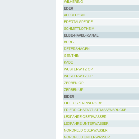
WILHERING
EDER
AFFOLDERN
EDERTALSPERRE
SCHMITTLOTHEIM
ELBE-HAVEL-KANAL
BURG
DETERSHAGEN
GENTHIN
KADE
WUSTERWITZ OP
WUSTERWITZ UP
ZERBEN OP
ZERBEN UP
EIDER
EIDER-SPERRWERK BP
FRIEDRICHSTADT STRASSENBRÜCKE
LEXFÄHRE OBERWASSER
LEXFÄHRE UNTERWASSER
NORDFELD OBERWASSER
NORDFELD UNTERWASSER