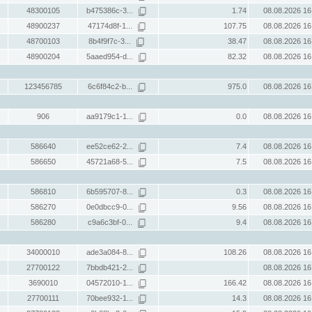
48300105
b475386c-3...
1.74
08.08.2026 16
48900237
47174d8f-1...
107.75
08.08.2026 16
48700103
8b4f9f7c-3...
38.47
08.08.2026 16
48900204
5aaed954-d...
82.32
08.08.2026 16
123456785
6c6f84c2-b...
975.0
08.08.2026 16
906
aa9179c1-1...
0.0
08.08.2026 16
586640
ee52ce62-2...
7.4
08.08.2026 16
586650
45721a68-5...
7.5
08.08.2026 16
586810
6b595707-8...
0.3
08.08.2026 16
586270
0e0dbcc9-0...
9.56
08.08.2026 16
586280
c9a6c3bf-0...
9.4
08.08.2026 16
34000010
ade3a084-8...
108.26
08.08.2026 16
27700122
7bbdb421-2...
08.08.2026 16
3690010
04572010-1...
166.42
08.08.2026 16
27700111
70bee932-1...
14.3
08.08.2026 16