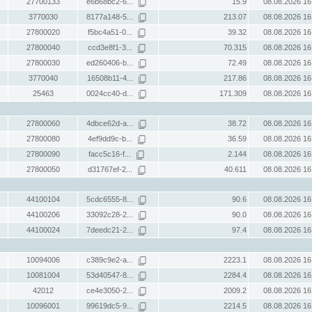
27700133
e6b68bc2-6...
15.9
08.08.2026 16
3770030
8177a148-5...
213.07
08.08.2026 16
27800020
f5bc4a51-0...
39.32
08.08.2026 16
27800040
ccd3e8f1-3...
70.315
08.08.2026 16
27800030
ed260406-b...
72.49
08.08.2026 16
3770040
16508b11-4...
217.86
08.08.2026 16
25463
0024cc40-d...
171.309
08.08.2026 16
27800060
4dbce62d-a...
38.72
08.08.2026 16
27800080
4ef9dd9c-b...
36.59
08.08.2026 16
27800090
facc5c16-f...
2.144
08.08.2026 16
27800050
d31767ef-2...
40.611
08.08.2026 16
44100104
5cdc6555-8...
90.6
08.08.2026 16
44100206
33092c28-2...
90.0
08.08.2026 16
44100024
7deedc21-2...
97.4
08.08.2026 16
10094006
c389c9e2-a...
2223.1
08.08.2026 16
10081004
53d40547-8...
2284.4
08.08.2026 16
42012
ce4e3050-2...
2009.2
08.08.2026 16
10096001
99619dc5-9...
2214.5
08.08.2026 16