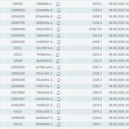
420091
f3bf0b0b-e...
2079.1
08.08.2026 16
10088003
616dd98e-8...
2256.9
08.08.2026 16
10046105
824a046b-9...
2458.3
08.08.2026 16
10090708
0fd56e0a-e...
2230.3
08.08.2026 16
10090408
560cf185-0...
2230.724
08.08.2026 16
10053009
296fc6d4-3...
2414.8
08.08.2026 16
10054500
c9409937-b...
2409.7
08.08.2026 16
42011
56178f74-b...
2015.2
08.08.2026 16
42013
ff44be4a-f...
1941.5
08.08.2026 16
42009
6b002fef-8...
2111.0
08.08.2026 16
10056302
e476bcad-b...
2397.4
08.08.2026 16
10091008
9f12c405-3...
2226.7
08.08.2026 16
10092000
33ceb441-2...
2225.2
08.08.2026 16
10068006
f768173a-7...
2350.7
08.08.2026 16
10078000
7fe63a95-8...
2305.5
08.08.2026 16
10061007
eebd633a-3...
2379.3
08.08.2026 16
10062000
7644f1d7-3...
2376.5
08.08.2026 16
42015
f7b5c3d3-3...
1879.2
08.08.2026 16
10089006
e6d68ab7-5...
2249.5
08.08.2026 16
42014
35846b8b-e...
1894.7
08.08.2026 16