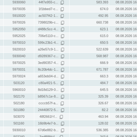
5930060
44f7e955-c...
583.393
08.08.2026 16
5970035
1f1bbed7-c...
674.0
08.08.2026 16
5910020
ac507f42-1...
492.95
08.08.2026 16
5970026
7398029b-c...
660.738
08.08.2026 16
5952050
d488c5cc-4...
623.1
08.08.2026 16
5952025
706e5110-c...
615.0
08.08.2026 16
5970010
599c23b1-4...
650.5
08.08.2026 16
5920010
a26e57c9-1...
522.639
08.08.2026 16
5930040
d9289367-c...
568.987
08.08.2026 16
5970025
3ed90357-4...
666.9
08.08.2026 16
5970031
8c20b4dc-1...
671.787
08.08.2026 16
5970024
a653eb04-d...
663.3
08.08.2026 16
503120
c80a4f21-5...
484.7
08.08.2026 16
5960010
8d18d129-0...
645.5
08.08.2026 16
502170
b8567c1e-8...
325.39
08.08.2026 16
502180
ccccb57f-a...
326.67
08.08.2026 16
501080
24440872-5...
82.2
08.08.2026 16
503070
48f2661f-f...
463.94
08.08.2026 16
501160
16b9b4e7-b...
128.02
08.08.2026 15
5930010
67d6e882-b...
536.385
08.08.2026 16
502240
3adf88fd-f...
343.6
08.08.2026 16