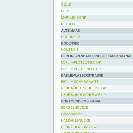
CELLE
EITZE
MARKLENDORF
RETHEM
ALTE MAAS
DORDRECHT
BODENSEE
KONSTANZ
BERLIN-SPANDAUER-SCHIFFFAHRTSKANAL
BERLIN-PLÖTZENSEE OP
BERLIN-PLÖTZENSEE UP
DAHME-WASSERSTRASSE
BERLIN-SCHMÖCKWITZ
NEUE MÜHLE SCHLEUSE OP
NEUE MÜHLE SCHLEUSE UP
DORTMUND-EMS-KANAL
BERGESHÖVEDE
Groppenbruch
HASEHUBBRÜCKE
HENRICHENBURG OW