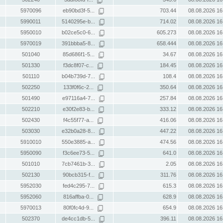
5970096
eb90bd3f-5...
703.44
08.08.2026 16
5990011
5140295e-b...
714.02
08.08.2026 16
5950010
b02ce5c0-6...
605.273
08.08.2026 16
5970019
391bbba5-8...
658.444
08.08.2026 16
501040
85d686f1-5...
34.67
08.08.2026 16
501330
f3dc8f07-c...
184.45
08.08.2026 16
501110
b04b739d-7...
108.4
08.08.2026 16
502250
133f0f6c-2...
350.64
08.08.2026 16
501490
e97116a4-7...
257.84
08.08.2026 16
502210
e30f2e83-b...
333.12
08.08.2026 16
502430
f4c55f77-a...
416.06
08.08.2026 16
503030
e32b0a28-8...
447.22
08.08.2026 16
5910010
550e3885-a...
474.56
08.08.2026 16
5950090
f3c6ee73-5...
641.0
08.08.2026 16
501010
7cb7461b-3...
2.05
08.08.2026 16
502130
90bcb315-f...
311.76
08.08.2026 16
5952030
fed4c295-7...
615.3
08.08.2026 16
5952060
816affba-0...
628.9
08.08.2026 16
5970013
80f0fc4d-9...
654.9
08.08.2026 16
502370
de4cc1db-5...
396.11
08.08.2026 16