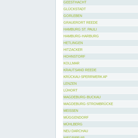
GEESTHACHT
GLÜCKSTADT
GORLEBEN
GRAUERORT REEDE
HAMBURG ST. PAULI
HAMBURG-HARBURG
HETLINGEN
HITZACKER
HOHNSTORF
KOLLMAR
KRAUTSAND REEDE
KRÜCKAU-SPERRWERK AP
LENZEN
LÜHORT
MAGDEBURG-BUCKAU
MAGDEBURG-STROMBRÜCKE
MEISSEN
MÜGGENDORF
MÜHLBERG
NEU DARCHAU
NIEGRIPP AP