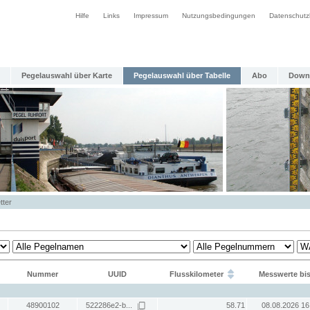
Hilfe
Links
Impressum
Nutzungsbedingungen
Datenschutz
Pegelauswahl über Karte
Pegelauswahl über Tabelle
Abo
Down
tter
Nummer
UUID
Flusskilometer
Messwerte bi
48900102
522286e2-b...
58.71
08.08.2026 16