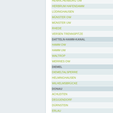
HENRICHENBURG UW
HERBRUM HAFENDAMM
LÜDINGHAUSEN
MÜNSTER OW
MÜNSTER UW
RHEDE
VERSEN TRENNSPITZE
DATTELN-HAMM-KANAL
HAMM OW
HAMM UW
WALTROP
WERRIES OW
DIEMEL
DIEMELTALSPERRE
HELMINGHAUSEN
WILHELMSBRÜCKE
DONAU
ACHLEITEN
DEGGENDORF
DÜRNSTEIN
ERLAU