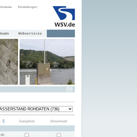
hinweise
Einstellungen
loads
Webservices
s
Ganglinie
Download
:45