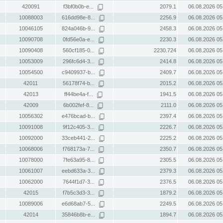
420091
f3bf0b0b-e...
2079.1
06.08.2026 05
10088003
616dd98e-8...
2256.9
06.08.2026 05
10046105
824a046b-9...
2458.3
06.08.2026 05
10090708
0fd56e0a-e...
2230.3
06.08.2026 05
10090408
560cf185-0...
2230.724
06.08.2026 05
10053009
296fc6d4-3...
2414.8
06.08.2026 05
10054500
c9409937-b...
2409.7
06.08.2026 05
42011
56178f74-b...
2015.2
06.08.2026 05
42013
ff44be4a-f...
1941.5
06.08.2026 05
42009
6b002fef-8...
2111.0
06.08.2026 05
10056302
e476bcad-b...
2397.4
06.08.2026 05
10091008
9f12c405-3...
2226.7
06.08.2026 05
10092000
33ceb441-2...
2225.2
06.08.2026 05
10068006
f768173a-7...
2350.7
06.08.2026 05
10078000
7fe63a95-8...
2305.5
06.08.2026 05
10061007
eebd633a-3...
2379.3
06.08.2026 05
10062000
7644f1d7-3...
2376.5
06.08.2026 05
42015
f7b5c3d3-3...
1879.2
06.08.2026 05
10089006
e6d68ab7-5...
2249.5
06.08.2026 05
42014
35846b8b-e...
1894.7
06.08.2026 05