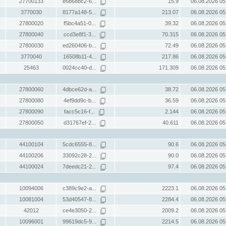
27700133
e6b68bc2-6...
15.9
06.08.2026 05
3770030
8177a148-5...
213.07
06.08.2026 05
27800020
f5bc4a51-0...
39.32
06.08.2026 05
27800040
ccd3e8f1-3...
70.315
06.08.2026 05
27800030
ed260406-b...
72.49
06.08.2026 05
3770040
16508b11-4...
217.86
06.08.2026 05
25463
0024cc40-d...
171.309
06.08.2026 05
27800060
4dbce62d-a...
38.72
06.08.2026 05
27800080
4ef9dd9c-b...
36.59
06.08.2026 05
27800090
facc5c16-f...
2.144
06.08.2026 05
27800050
d31767ef-2...
40.611
06.08.2026 05
44100104
5cdc6555-8...
90.6
06.08.2026 05
44100206
33092c28-2...
90.0
06.08.2026 05
44100024
7deedc21-2...
97.4
06.08.2026 05
10094006
c389c9e2-a...
2223.1
06.08.2026 05
10081004
53d40547-8...
2284.4
06.08.2026 05
42012
ce4e3050-2...
2009.2
06.08.2026 05
10096001
99619dc5-9...
2214.5
06.08.2026 05