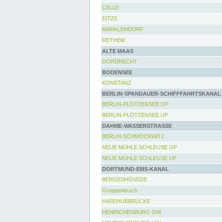
CELLE
EITZE
MARKLENDORF
RETHEM
ALTE MAAS
DORDRECHT
BODENSEE
KONSTANZ
BERLIN-SPANDAUER-SCHIFFFAHRTSKANAL
BERLIN-PLÖTZENSEE OP
BERLIN-PLÖTZENSEE UP
DAHME-WASSERSTRASSE
BERLIN-SCHMÖCKWITZ
NEUE MÜHLE SCHLEUSE OP
NEUE MÜHLE SCHLEUSE UP
DORTMUND-EMS-KANAL
BERGESHÖVEDE
Groppenbruch
HASEHUBBRÜCKE
HENRICHENBURG OW