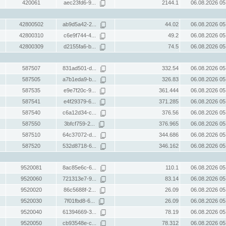
420061
aec23fd6-9...
2144.1
06.08.2026 05
42800502
ab9d5a42-2...
44.02
06.08.2026 05
42800310
c6e9f744-4...
49.2
06.08.2026 05
42800309
d2155fa6-b...
74.5
06.08.2026 05
587507
831ad501-d...
332.54
06.08.2026 05
587505
a7b1eda9-b...
326.83
06.08.2026 05
587535
e9e7f20c-9...
361.444
06.08.2026 05
587541
e4f29379-6...
371.285
06.08.2026 05
587540
c6a12d34-c...
376.56
06.08.2026 05
587550
3bfcf759-2...
376.965
06.08.2026 05
587510
64c37072-d...
344.686
06.08.2026 05
587520
532d8718-6...
346.162
06.08.2026 05
9520081
8ac85e6c-6...
110.1
06.08.2026 05
9520060
721313e7-9...
83.14
06.08.2026 05
9520020
86c5688f-2...
26.09
06.08.2026 05
9520030
7f01fbd8-6...
26.09
06.08.2026 05
9520040
61394669-3...
78.19
06.08.2026 05
9520050
cb93548e-c...
78.312
06.08.2026 05