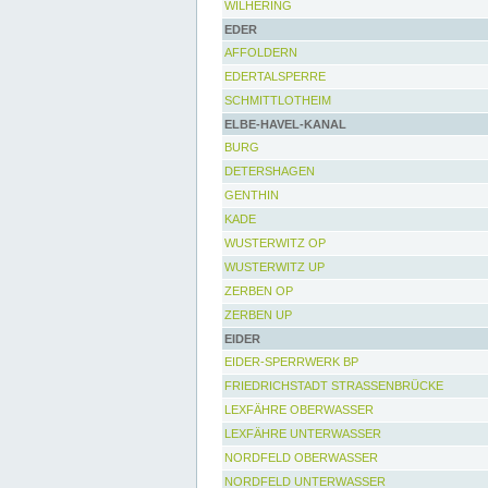
WILHERING
EDER
AFFOLDERN
EDERTALSPERRE
SCHMITTLOTHEIM
ELBE-HAVEL-KANAL
BURG
DETERSHAGEN
GENTHIN
KADE
WUSTERWITZ OP
WUSTERWITZ UP
ZERBEN OP
ZERBEN UP
EIDER
EIDER-SPERRWERK BP
FRIEDRICHSTADT STRASSENBRÜCKE
LEXFÄHRE OBERWASSER
LEXFÄHRE UNTERWASSER
NORDFELD OBERWASSER
NORDFELD UNTERWASSER