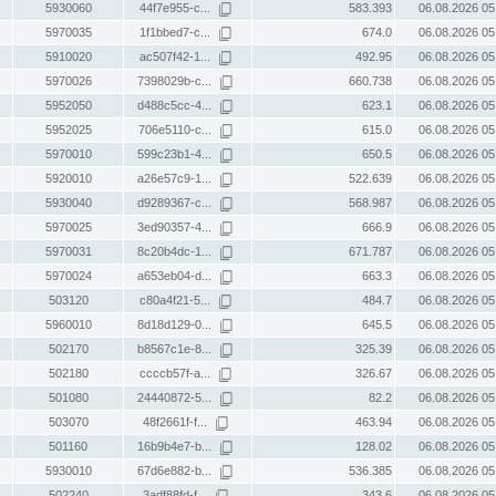
5930060
44f7e955-c...
583.393
06.08.2026 05
5970035
1f1bbed7-c...
674.0
06.08.2026 05
5910020
ac507f42-1...
492.95
06.08.2026 05
5970026
7398029b-c...
660.738
06.08.2026 05
5952050
d488c5cc-4...
623.1
06.08.2026 05
5952025
706e5110-c...
615.0
06.08.2026 05
5970010
599c23b1-4...
650.5
06.08.2026 05
5920010
a26e57c9-1...
522.639
06.08.2026 05
5930040
d9289367-c...
568.987
06.08.2026 05
5970025
3ed90357-4...
666.9
06.08.2026 05
5970031
8c20b4dc-1...
671.787
06.08.2026 05
5970024
a653eb04-d...
663.3
06.08.2026 05
503120
c80a4f21-5...
484.7
06.08.2026 05
5960010
8d18d129-0...
645.5
06.08.2026 05
502170
b8567c1e-8...
325.39
06.08.2026 05
502180
ccccb57f-a...
326.67
06.08.2026 05
501080
24440872-5...
82.2
06.08.2026 05
503070
48f2661f-f...
463.94
06.08.2026 05
501160
16b9b4e7-b...
128.02
06.08.2026 05
5930010
67d6e882-b...
536.385
06.08.2026 05
502240
3adf88fd-f...
343.6
06.08.2026 05