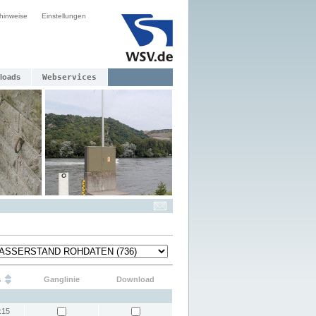
hinweise
Einstellungen
loads
Webservices
s
Ganglinie
Download
:15