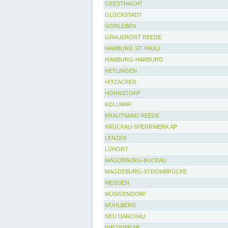
GEESTHACHT
GLÜCKSTADT
GORLEBEN
GRAUERORT REEDE
HAMBURG ST. PAULI
HAMBURG-HARBURG
HETLINGEN
HITZACKER
HOHNSTORF
KOLLMAR
KRAUTSAND REEDE
KRÜCKAU-SPERRWERK AP
LENZEN
LÜHORT
MAGDEBURG-BUCKAU
MAGDEBURG-STROMBRÜCKE
MEISSEN
MÜGGENDORF
MÜHLBERG
NEU DARCHAU
NIEGRIPP AP