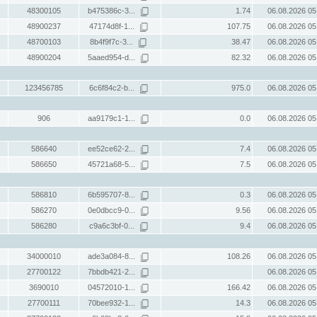
48300105
b475386c-3...
1.74
06.08.2026 05
48900237
47174d8f-1...
107.75
06.08.2026 05
48700103
8b4f9f7c-3...
38.47
06.08.2026 05
48900204
5aaed954-d...
82.32
06.08.2026 05
123456785
6c6f84c2-b...
975.0
06.08.2026 05
906
aa9179c1-1...
0.0
06.08.2026 05
586640
ee52ce62-2...
7.4
06.08.2026 05
586650
45721a68-5...
7.5
06.08.2026 05
586810
6b595707-8...
0.3
06.08.2026 05
586270
0e0dbcc9-0...
9.56
06.08.2026 05
586280
c9a6c3bf-0...
9.4
06.08.2026 05
34000010
ade3a084-8...
108.26
06.08.2026 05
27700122
7bbdb421-2...
06.08.2026 05
3690010
04572010-1...
166.42
06.08.2026 05
27700111
70bee932-1...
14.3
06.08.2026 05