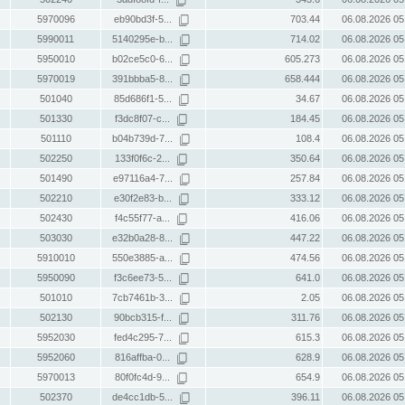
5970096
eb90bd3f-5...
703.44
06.08.2026 05
5990011
5140295e-b...
714.02
06.08.2026 05
5950010
b02ce5c0-6...
605.273
06.08.2026 05
5970019
391bbba5-8...
658.444
06.08.2026 05
501040
85d686f1-5...
34.67
06.08.2026 05
501330
f3dc8f07-c...
184.45
06.08.2026 05
501110
b04b739d-7...
108.4
06.08.2026 05
502250
133f0f6c-2...
350.64
06.08.2026 05
501490
e97116a4-7...
257.84
06.08.2026 05
502210
e30f2e83-b...
333.12
06.08.2026 05
502430
f4c55f77-a...
416.06
06.08.2026 05
503030
e32b0a28-8...
447.22
06.08.2026 05
5910010
550e3885-a...
474.56
06.08.2026 05
5950090
f3c6ee73-5...
641.0
06.08.2026 05
501010
7cb7461b-3...
2.05
06.08.2026 05
502130
90bcb315-f...
311.76
06.08.2026 05
5952030
fed4c295-7...
615.3
06.08.2026 05
5952060
816affba-0...
628.9
06.08.2026 05
5970013
80f0fc4d-9...
654.9
06.08.2026 05
502370
de4cc1db-5...
396.11
06.08.2026 05