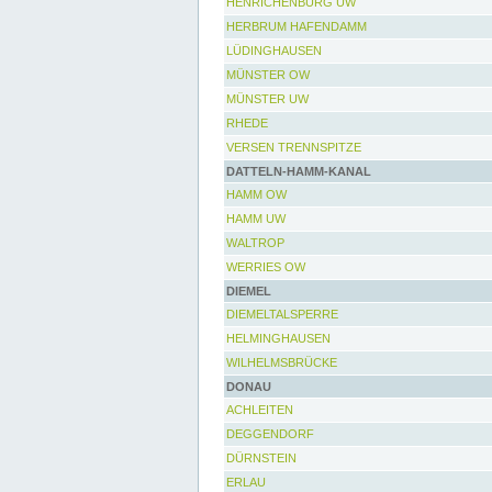
HENRICHENBURG UW
HERBRUM HAFENDAMM
LÜDINGHAUSEN
MÜNSTER OW
MÜNSTER UW
RHEDE
VERSEN TRENNSPITZE
DATTELN-HAMM-KANAL
HAMM OW
HAMM UW
WALTROP
WERRIES OW
DIEMEL
DIEMELTALSPERRE
HELMINGHAUSEN
WILHELMSBRÜCKE
DONAU
ACHLEITEN
DEGGENDORF
DÜRNSTEIN
ERLAU