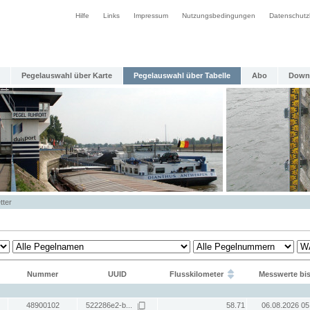
Hilfe
Links
Impressum
Nutzungsbedingungen
Datenschutz
Pegelauswahl über Karte
Pegelauswahl über Tabelle
Abo
Down
tter
Nummer
UUID
Flusskilometer
Messwerte bi
48900102
522286e2-b...
58.71
06.08.2026 05