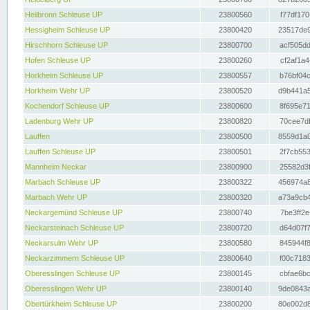
Heilbronn Schleuse UP
23800560
f77df170
Hessigheim Schleuse UP
23800420
23517de9
Hirschhorn Schleuse UP
23800700
acf505dd
Hofen Schleuse UP
23800260
cf2af1a4
Horkheim Schleuse UP
23800557
b76bf04c
Horkheim Wehr UP
23800520
d9b441a5
Kochendorf Schleuse UP
23800600
8f695e71
Ladenburg Wehr UP
23800820
70cee7df
Lauffen
23800500
8559d1a0
Lauffen Schleuse UP
23800501
2f7cb553
Mannheim Neckar
23800900
25582d3f
Marbach Schleuse UP
23800322
456974a8
Marbach Wehr UP
23800320
a73a9cb4
Neckargemünd Schleuse UP
23800740
7be3ff2e
Neckarsteinach Schleuse UP
23800720
d64d07f7
Neckarsulm Wehr UP
23800580
845944f8
Neckarzimmern Schleuse UP
23800640
f00c7183
Oberesslingen Schleuse UP
23800145
cbfae6bc
Oberesslingen Wehr UP
23800140
9de0843a
Obertürkheim Schleuse UP
23800200
80e002d8