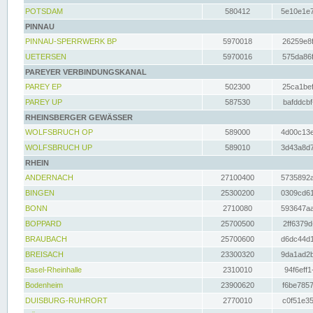
POTSDAM
580412
5e10e1e7
PINNAU
PINNAU-SPERRWERK BP
5970018
26259e8f
UETERSEN
5970016
575da86f
PAREYER VERBINDUNGSKANAL
PAREY EP
502300
25ca1bef
PAREY UP
587530
bafddcbf
RHEINSBERGER GEWÄSSER
WOLFSBRUCH OP
589000
4d00c13e
WOLFSBRUCH UP
589010
3d43a8d7
RHEIN
ANDERNACH
27100400
5735892a
BINGEN
25300200
0309cd61
BONN
2710080
593647aa
BOPPARD
25700500
2ff6379d
BRAUBACH
25700600
d6dc44d1
BREISACH
23300320
9da1ad2b
Basel-Rheinhalle
2310010
94f6eff1
Bodenheim
23900620
f6be7857
DUISBURG-RUHRORT
2770010
c0f51e35