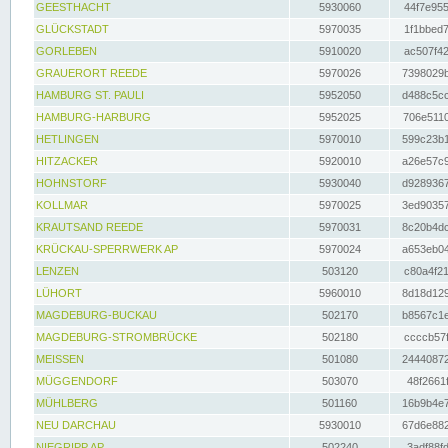
GEESTHACHT
5930060
44f7e955
GLÜCKSTADT
5970035
1f1bbed7
GORLEBEN
5910020
ac507f42
GRAUERORT REEDE
5970026
7398029b
HAMBURG ST. PAULI
5952050
d488c5cc
HAMBURG-HARBURG
5952025
706e5110
HETLINGEN
5970010
599c23b1
HITZACKER
5920010
a26e57c9
HOHNSTORF
5930040
d9289367
KOLLMAR
5970025
3ed90357
KRAUTSAND REEDE
5970031
8c20b4dc
KRÜCKAU-SPERRWERK AP
5970024
a653eb04
LENZEN
503120
c80a4f21
LÜHORT
5960010
8d18d129
MAGDEBURG-BUCKAU
502170
b8567c1e
MAGDEBURG-STROMBRÜCKE
502180
ccccb57f
MEISSEN
501080
24440872
MÜGGENDORF
503070
48f2661f
MÜHLBERG
501160
16b9b4e7
NEU DARCHAU
5930010
67d6e882
NIEGRIPP AP
502240
3adf88fd