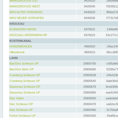
WANGEROOGE OST
9420020
26656fda
WANGEROOGE WEST
9420040
70039212
WHV ALTER VORHAFEN
9440020
f85bd17b
WHV NEUER VORHAFEN
9440030
f77317d9
KRÜCKAU
ELMSHORN HAFEN
5970022
136febf6
KRÜCKAU-SPERRWERK BP
5970023
53c277c3
KÜSTENKANAL
HUNDSMÜHLEN
4960020
cf6ac249
Hilkenbrook
3800010
58ccd6f0
LAHN
Bad Ems Schleuse UP
25800700
c005afb9
Bad Ems Wehr OP
25800690
f2295e77
Cramberg Schleuse OP
25800538
24fe419b
Cramberg Schleuse UP
25800540
3abb36d1
Dausenau Schleuse OP
25800678
9ceb358c
Dausenau Schleuse UP
25800680
eae91991
Diez Hafen
25800500
eadedeb6
Diez Schleuse OP
25800478
ea62ec5f
Diez Schleuse UP
25800480
31750a0f
Fürfurt Schleuse UP
25800300
34af0fca