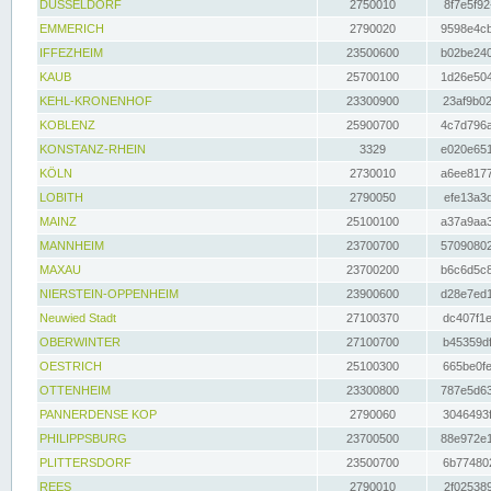
DÜSSELDORF
2750010
8f7e5f92
EMMERICH
2790020
9598e4cb
IFFEZHEIM
23500600
b02be240
KAUB
25700100
1d26e504
KEHL-KRONENHOF
23300900
23af9b02
KOBLENZ
25900700
4c7d796a
KONSTANZ-RHEIN
3329
e020e651
KÖLN
2730010
a6ee8177
LOBITH
2790050
efe13a3d
MAINZ
25100100
a37a9aa3
MANNHEIM
23700700
57090802
MAXAU
23700200
b6c6d5c8
NIERSTEIN-OPPENHEIM
23900600
d28e7ed1
Neuwied Stadt
27100370
dc407f1e
OBERWINTER
27100700
b45359df
OESTRICH
25100300
665be0fe
OTTENHEIM
23300800
787e5d63
PANNERDENSE KOP
2790060
3046493f
PHILIPPSBURG
23700500
88e972e1
PLITTERSDORF
23500700
6b774802
REES
2790010
2f025389