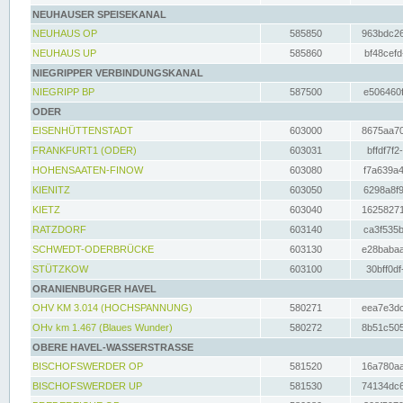
NEUHAUSER SPEISEKANAL
NEUHAUS OP
585850
963bdc26
NEUHAUS UP
585860
bf48cefd
NIEGRIPPER VERBINDUNGSKANAL
NIEGRIPP BP
587500
e506460f
ODER
EISENHÜTTENSTADT
603000
8675aa70
FRANKFURT1 (ODER)
603031
bffdf7f2
HOHENSAATEN-FINOW
603080
f7a639a4
KIENITZ
603050
6298a8f9
KIETZ
603040
16258271
RATZDORF
603140
ca3f535b
SCHWEDT-ODERBRÜCKE
603130
e28babaa
STÜTZKOW
603100
30bff0df
ORANIENBURGER HAVEL
OHV KM 3.014 (HOCHSPANNUNG)
580271
eea7e3dc
OHv km 1.467 (Blaues Wunder)
580272
8b51c505
OBERE HAVEL-WASSERSTRASSE
BISCHOFSWERDER OP
581520
16a780aa
BISCHOFSWERDER UP
581530
74134dc6