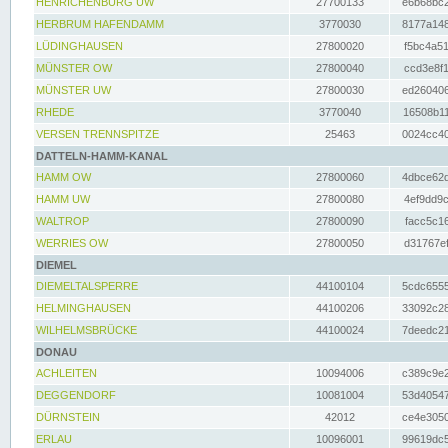
HENRICHENBURG UW
27700133
e6b68bc2
HERBRUM HAFENDAMM
3770030
8177a148
LÜDINGHAUSEN
27800020
f5bc4a51
MÜNSTER OW
27800040
ccd3e8f1
MÜNSTER UW
27800030
ed260406
RHEDE
3770040
16508b11
VERSEN TRENNSPITZE
25463
0024cc40
DATTELN-HAMM-KANAL
HAMM OW
27800060
4dbce62d
HAMM UW
27800080
4ef9dd9c
WALTROP
27800090
facc5c16
WERRIES OW
27800050
d31767ef
DIEMEL
DIEMELTALSPERRE
44100104
5cdc6555
HELMINGHAUSEN
44100206
33092c28
WILHELMSBRÜCKE
44100024
7deedc21
DONAU
ACHLEITEN
10094006
c389c9e2
DEGGENDORF
10081004
53d40547
DÜRNSTEIN
42012
ce4e3050
ERLAU
10096001
99619dc5