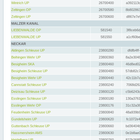
Wintrich UP
26700400
a392113c
Zeltingen OP
26700580
8b802863
Zeltingen UP
26700600
d867e7e9
MALZER KANAL
LIEBENWALDE OP
581540
3f8ceb6d
LIEBENWALDE UP
581550
a1cf60be
NECKAR
Aldingen Schleuse UP
23800280
dfdfb4ff
Beihingen Wehr UP
23800360
8a2e3048
Besigheim SKA
23800460
46d8ed02
Besigheim Schleuse UP
23800480
57db82c7
Besigheim Wehr UP
23800440
42c11b7a
Cannstatt Schleuse UP
23800240
7068d262
Deizisau Schleuse UP
23800120
c5b6243d
Esslingen Schleuse UP
23800180
130a3761
Esslingen Wehr OP
23800176
31c32a38
Feudenheim Schleuse UP
23800840
48a939b9
Gundelsheim UP
23800620
fc1072e4
Guttenbach Schleuse UP
23800660
bd36404b
Hassmersheim AMS
23800630
0e1b8ae0
Heidelberg UP
23800760
827b2685