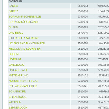
NORDSEE
BAKE A
9510063
e8daa3e2
BAKE Z
9510066
104fdc24
BORKUM FISCHERBALJE
9340020
8727ebfd
BORKUM SÜDSTRAND
9340030
478f21e9
BÜSUM
9510095
5287a3e1
DAGEBÜLL
9570040
6233e901
EIDER-SPERRWERK AP
9530010
04acd7e5
HELGOLAND BINNENHAFEN
9510070
c0ec139b
HELGOLAND SÜDHAFEN
9510075
0d8233b8
HUSUM
9530020
e114aeec
HÖRNUM
9570050
733755fd
LANGEOOG
9390010
a0c1dcb6
LIST AUF SYLT
9570070
5e92d73f
MITTELGRUND
9510132
3ff99b92
NORDERNEY RIFFGAT
9360010
c0244c0e
PELLWORM ANLEGER
9550021
2852b9ab
SCHARHÖRN
9510060
f0197bcf
SPIEKEROOG
9410010
662c4b5e
WITTDÜN
9570010
9c4c11f2
ZEHNERLOCH
9510010
e574d0af