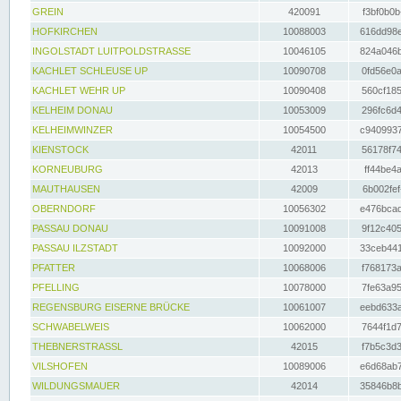
GREIN
420091
f3bf0b0b
HOFKIRCHEN
10088003
616dd98e
INGOLSTADT LUITPOLDSTRASSE
10046105
824a046b
KACHLET SCHLEUSE UP
10090708
0fd56e0a
KACHLET WEHR UP
10090408
560cf185
KELHEIM DONAU
10053009
296fc6d4
KELHEIMWINZER
10054500
c9409937
KIENSTOCK
42011
56178f74
KORNEUBURG
42013
ff44be4a
MAUTHAUSEN
42009
6b002fef
OBERNDORF
10056302
e476bcad
PASSAU DONAU
10091008
9f12c405
PASSAU ILZSTADT
10092000
33ceb441
PFATTER
10068006
f768173a
PFELLING
10078000
7fe63a95
REGENSBURG EISERNE BRÜCKE
10061007
eebd633a
SCHWABELWEIS
10062000
7644f1d7
THEBNERSTRASSL
42015
f7b5c3d3
VILSHOFEN
10089006
e6d68ab7
WILDUNGSMAUER
42014
35846b8b