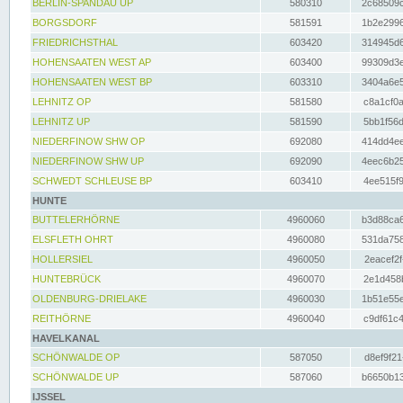
BERLIN-SPANDAU UP
580310
2c68509c
BORGSDORF
581591
1b2e2996
FRIEDRICHSTHAL
603420
314945d6
HOHENSAATEN WEST AP
603400
99309d3e
HOHENSAATEN WEST BP
603310
3404a6e5
LEHNITZ OP
581580
c8a1cf0a
LEHNITZ UP
581590
5bb1f56d
NIEDERFINOW SHW OP
692080
414dd4ee
NIEDERFINOW SHW UP
692090
4eec6b25
SCHWEDT SCHLEUSE BP
603410
4ee515f9
HUNTE
BUTTELERHÖRNE
4960060
b3d88ca6
ELSFLETH OHRT
4960080
531da758
HOLLERSIEL
4960050
2eacef2f
HUNTEBRÜCK
4960070
2e1d458b
OLDENBURG-DRIELAKE
4960030
1b51e55e
REITHÖRNE
4960040
c9df61c4
HAVELKANAL
SCHÖNWALDE OP
587050
d8ef9f21
SCHÖNWALDE UP
587060
b6650b13
IJSSEL