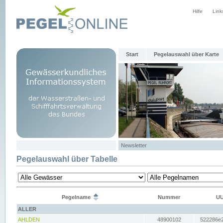
Hilfe
Link
Start
Pegelauswahl über Karte
Newsletter
Pegelauswahl über Tabelle
Pegelname
Nummer
UU
ALLER
AHLDEN
48900102
522286e2