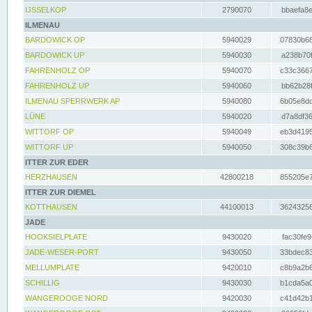
IJSSELKOP
2790070
bbaefa8e
ILMENAU
BARDOWICK OP
5940029
07830b68
BARDOWICK UP
5940030
a238b70f
FAHRENHOLZ OP
5940070
c33c3667
FAHRENHOLZ UP
5940060
bb62b28f
ILMENAU SPERRWERK AP
5940080
6b05e8dc
LÜNE
5940020
d7a8df36
WITTORF OP
5940049
eb3d4195
WITTORF UP
5940050
308c39b6
ITTER ZUR EDER
HERZHAUSEN
42800218
855205e7
ITTER ZUR DIEMEL
KOTTHAUSEN
44100013
36243256
JADE
HOOKSIELPLATE
9430020
fac30fe9
JADE-WESER-PORT
9430050
33bdec83
MELLUMPLATE
9420010
c8b9a2b6
SCHILLIG
9430030
b1cda5a0
WANGEROOGE NORD
9420030
c41d42b1