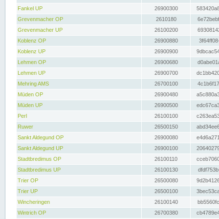
Fankel UP
26900300
583420a8
Grevenmacher OP
2610180
6e72bebf
Grevenmacher UP
26100200
69308142
Koblenz OP
26900880
3f64ff08
Koblenz UP
26900900
9dbcac54
Lehmen OP
26900680
d0abe01a
Lehmen UP
26900700
dc1bb420
Mehring AMS
26700100
4c1b6f17
Müden OP
26900480
a5c880a3
Müden UP
26900500
edc67ca3
Perl
26100100
c263ea53
Ruwer
26500150
abd34ee6
Sankt Aldegund OP
26900080
e4d6a271
Sankt Aldegund UP
26900100
20640279
Stadtbredimus OP
26100110
cceb7060
Stadtbredimus UP
26100130
dfdf753b
Trier OP
26500080
9d2b4126
Trier UP
26500100
3bec53ca
Wincheringen
26100140
bb5560fc
Wintrich OP
26700380
cb4789e4