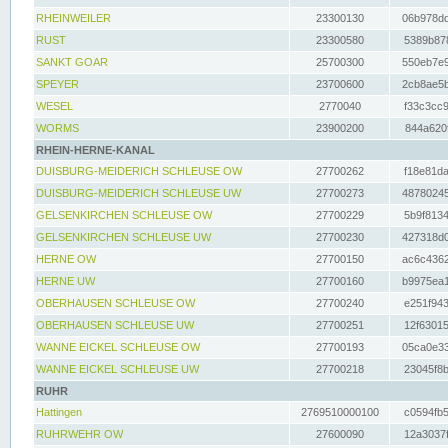
RHEINWEILER
23300130
06b978dd
RUST
23300580
5389b878
SANKT GOAR
25700300
550eb7e9
SPEYER
23700600
2cb8ae5b
WESEL
2770040
f33c3cc9
WORMS
23900200
844a620f
RHEIN-HERNE-KANAL
DUISBURG-MEIDERICH SCHLEUSE OW
27700262
f18e81da
DUISBURG-MEIDERICH SCHLEUSE UW
27700273
48780245
GELSENKIRCHEN SCHLEUSE OW
27700229
5b9f8134
GELSENKIRCHEN SCHLEUSE UW
27700230
427318d0
HERNE OW
27700150
ac6c4362
HERNE UW
27700160
b9975ea1
OBERHAUSEN SCHLEUSE OW
27700240
e251f943
OBERHAUSEN SCHLEUSE UW
27700251
12f63015
WANNE EICKEL SCHLEUSE OW
27700193
05ca0e33
WANNE EICKEL SCHLEUSE UW
27700218
23045f8b
RUHR
Hattingen
2769510000100
c0594fb5
RUHRWEHR OW
27600090
12a3037f