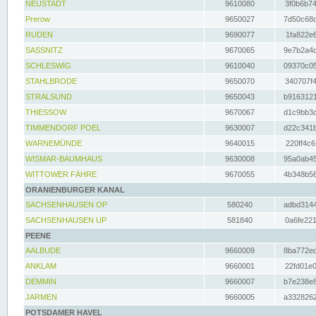
NEUSTADT
9610080
3f0b6b74
Prerow
9650027
7d50c68c
RUDEN
9690077
1fa822e6
SASSNITZ
9670065
9e7b2a4d
SCHLESWIG
9610040
09370c05
STAHLBRODE
9650070
340707f4
STRALSUND
9650043
b9163121
THIESSOW
9670067
d1c9bb3c
TIMMENDORF POEL
9630007
d22c341b
WARNEMÜNDE
9640015
220ff4c6
WISMAR-BAUMHAUS
9630008
95a0ab45
WITTOWER FÄHRE
9670055
4b348b56
ORANIENBURGER KANAL
SACHSENHAUSEN OP
580240
adbd3144
SACHSENHAUSEN UP
581840
0a6fe221
PEENE
AALBUDE
9660009
8ba772ed
ANKLAM
9660001
22fd01e0
DEMMIN
9660007
b7e238e8
JARMEN
9660005
a3328262
POTSDAMER HAVEL