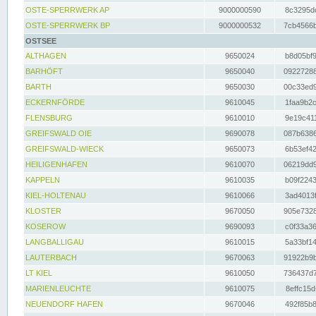
OSTE-SPERRWERK AP
9000000590
8c3295dc
OSTE-SPERRWERK BP
9000000532
7cb4566b
OSTSEE
ALTHAGEN
9650024
b8d05bf9
BARHÖFT
9650040
09227288
BARTH
9650030
00c33ed9
ECKERNFÖRDE
9610045
1faa9b2c
FLENSBURG
9610010
9e19c411
GREIFSWALD OIE
9690078
087b6386
GREIFSWALD-WIECK
9650073
6b53ef42
HEILIGENHAFEN
9610070
06219dd9
KAPPELN
9610035
b09f2243
KIEL-HOLTENAU
9610066
3ad4013f
KLOSTER
9670050
905e7328
KOSEROW
9690093
c0f33a36
LANGBALLIGAU
9610015
5a33bf14
LAUTERBACH
9670063
91922b9b
LT KIEL
9610050
736437d7
MARIENLEUCHTE
9610075
8effc15d
NEUENDORF HAFEN
9670046
492f85b8