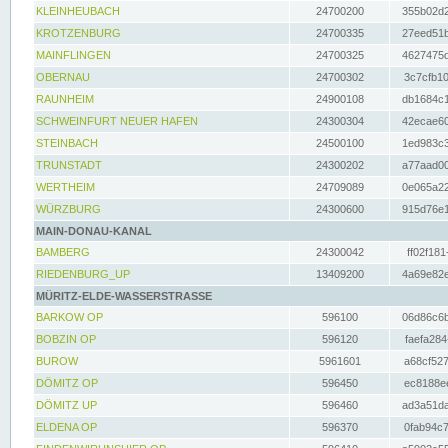
KLEINHEUBACH
24700200
355b02d2
KROTZENBURG
24700335
27eed51b
MAINFLINGEN
24700325
4627475d
OBERNAU
24700302
3c7cfb10
RAUNHEIM
24900108
db1684c1
SCHWEINFURT NEUER HAFEN
24300304
42ecae60
STEINBACH
24500100
1ed983c3
TRUNSTADT
24300202
a77aad00
WERTHEIM
24709089
0e065a22
WÜRZBURG
24300600
915d76e1
MAIN-DONAU-KANAL
BAMBERG
24300042
ff02f181
RIEDENBURG_UP
13409200
4a69e82e
MÜRITZ-ELDE-WASSERSTRASSE
BARKOW OP
596100
06d86c6b
BOBZIN OP
596120
faefa284
BUROW
5961601
a68cf527
DÖMITZ OP
596450
ec8188ee
DÖMITZ UP
596460
ad3a51da
ELDENA OP
596370
0fab94c7