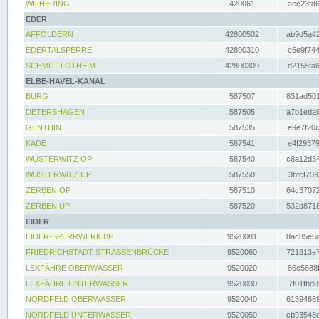
WILHERING
420061
aec23fd6
EDER
AFFOLDERN
42800502
ab9d5a42
EDERTALSPERRE
42800310
c6e9f744
SCHMITTLOTHEIM
42800309
d2155fa6
ELBE-HAVEL-KANAL
BURG
587507
831ad501
DETERSHAGEN
587505
a7b1eda9
GENTHIN
587535
e9e7f20c
KADE
587541
e4f29379
WUSTERWITZ OP
587540
c6a12d34
WUSTERWITZ UP
587550
3bfcf759
ZERBEN OP
587510
64c37072
ZERBEN UP
587520
532d8718
EIDER
EIDER-SPERRWERK BP
9520081
8ac85e6c
FRIEDRICHSTADT STRASSENBRÜCKE
9520060
721313e7
LEXFÄHRE OBERWASSER
9520020
86c5688f
LEXFÄHRE UNTERWASSER
9520030
7f01fbd8
NORDFELD OBERWASSER
9520040
61394669
NORDFELD UNTERWASSER
9520050
cb93548e