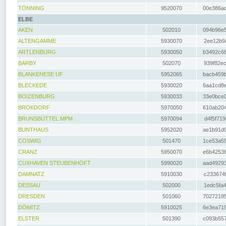
TÖNNING
9520070
00e386ac
ELBE
AKEN
502010
094b96e5
ALTENGAMME
5930070
2ee12b9a
ARTLENBURG
5930050
b3492c68
BARBY
502070
939f82ec
BLANKENESE UF
5952065
bacb459b
BLECKEDE
5930020
6aa1cd8e
BOIZENBURG
5930033
33e0bce0
BROKDORF
5970050
610ab204
BRUNSBÜTTEL MPM
5970094
d4f5f719
BUNTHAUS
5952020
ae1b91d0
COSWIG
501470
1ce53a59
CRANZ
5950070
e6b42536
CUXHAVEN STEUBENHÖFT
5990020
aad49293
DAMNATZ
5910030
c233674f
DESSAU
502000
1edc5fa4
DRESDEN
501060
70272185
DÖMITZ
5910025
6e3ea719
ELSTER
501390
c093b557