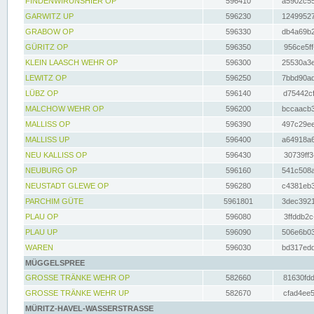
FINDENWIRUNSHIER OP
596410
a5902c55
GARWITZ UP
596230
12499527
GRABOW OP
596330
db4a69b2
GÜRITZ OP
596350
956ce5ff
KLEIN LAASCH WEHR OP
596300
25530a3e
LEWITZ OP
596250
7bbd90ad
LÜBZ OP
596140
d75442cf
MALCHOW WEHR OP
596200
bccaacb3
MALLISS OP
596390
497c29ee
MALLISS UP
596400
a64918a6
NEU KALLISS OP
596430
30739ff3
NEUBURG OP
596160
541c508a
NEUSTADT GLEWE OP
596280
c4381eb3
PARCHIM GÜTE
5961801
3dec3921
PLAU OP
596080
3ffddb2c
PLAU UP
596090
506e6b03
WAREN
596030
bd317edd
MÜGGELSPREE
GROSSE TRÄNKE WEHR OP
582660
81630fdd
GROSSE TRÄNKE WEHR UP
582670
cfad4ee5
MÜRITZ-HAVEL-WASSERSTRASSE