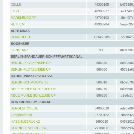
CELLE
48300105
b475386c
EITZE
48900237
47174d8f
MARKLENDORF
48700103
8b4f9f7c
RETHEM
48900204
5aaed954
ALTE MAAS
DORDRECHT
123456785
6c6f84c2
BODENSEE
KONSTANZ
906
aa9179c1
BERLIN-SPANDAUER-SCHIFFFAHRTSKANAL
BERLIN-PLÖTZENSEE OP
586640
ee52ce62
BERLIN-PLÖTZENSEE UP
586650
45721a68
DAHME-WASSERSTRASSE
BERLIN-SCHMÖCKWITZ
586810
6b595707
NEUE MÜHLE SCHLEUSE OP
586270
0e0dbcc9
NEUE MÜHLE SCHLEUSE UP
586280
c9a6c3bf
DORTMUND-EMS-KANAL
BERGESHÖVEDE
34000010
ade3a084
Groppenbruch
27700122
7bbdb421
HASEHUBBRÜCKE
3690010
04572010
HENRICHENBURG OW
27700111
70bee932