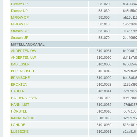
Diemitz OP
581020
d6426c42
Diemitz UP
581030
6b3b55e2
MIROW OP
581000
ab13c115
MIROW UP
581010
19cc3b9a
Strasen OP
581060
117877ec
Strasen UP
581070
2cc40997
MITTELLANDKANAL
ANDERTEN OW
31010061
bc20d819
ANDERTEN UW
31010060
dd41a7d6
BAD ESSEN
31010030
6760b547
BERENBUSCH
31010042
d2c8f60e
BRAMSCHE
31010020
bec8a6a5
BROXTEN
31010032
1125a391
HAHLEN
31010041
ac970eb0
HALDENSLEBEN
3101013
90d92801
HANN. LIST
31010062
27dfd137
HÖRSTEL
31010010
6c7c180f
KANALBRÜCKE
3101018
32b997c2
LOHNDE
31010050
516c4814
LÜBBECKE
31010031
c2aa9164