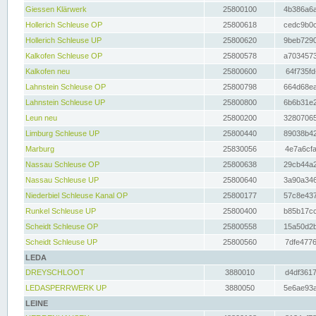
Giessen Klärwerk
25800100
4b386a6a
Hollerich Schleuse OP
25800618
cedc9b0c
Hollerich Schleuse UP
25800620
9beb7290
Kalkofen Schleuse OP
25800578
a7034573
Kalkofen neu
25800600
64f735fd
Lahnstein Schleuse OP
25800798
664d68ea
Lahnstein Schleuse UP
25800800
6b6b31e2
Leun neu
25800200
32807065
Limburg Schleuse UP
25800440
89038b42
Marburg
25830056
4e7a6cfa
Nassau Schleuse OP
25800638
29cb44a2
Nassau Schleuse UP
25800640
3a90a346
Niederbiel Schleuse Kanal OP
25800177
57c8e437
Runkel Schleuse UP
25800400
b85b17cc
Scheidt Schleuse OP
25800558
15a50d2b
Scheidt Schleuse UP
25800560
7dfe4776
LEDA
DREYSCHLOOT
3880010
d4df3617
LEDASPERRWERK UP
3880050
5e6ae93a
LEINE