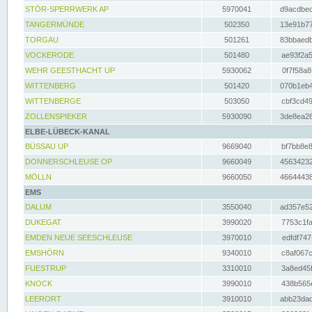
STÖR-SPERRWERK AP
5970041
d9acdbec
TANGERMÜNDE
502350
13e91b77
TORGAU
501261
83bbaedb
VOCKERODE
501480
ae93f2a5
WEHR GEESTHACHT UP
5930062
0f7f58a8
WITTENBERG
501420
070b1eb4
WITTENBERGE
503050
cbf3cd49
ZOLLENSPIEKER
5930090
3de8ea26
ELBE-LÜBECK-KANAL
BÜSSAU UP
9669040
bf7bb8e8
DONNERSCHLEUSE OP
9660049
45634232
MÖLLN
9660050
46644438
EMS
DALUM
3550040
ad357e52
DUKEGAT
3990020
7753c1fa
EMDEN NEUE SEESCHLEUSE
3970010
edfdf747
EMSHÖRN
9340010
c8af067c
FUESTRUP
3310010
3a8ed45f
KNOCK
3990010
438b565e
LEERORT
3910010
abb23dad