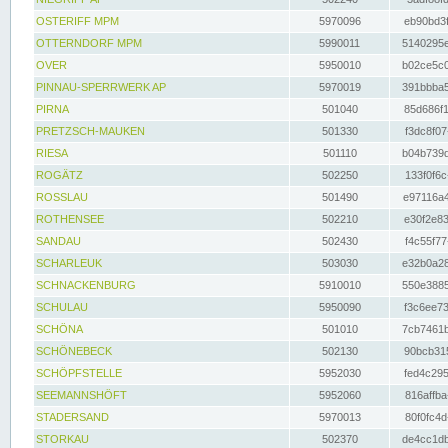
OSTERIFF MPM
5970096
eb90bd3f
OTTERNDORF MPM
5990011
5140295e
OVER
5950010
b02ce5c0
PINNAU-SPERRWERK AP
5970019
391bbba5
PIRNA
501040
85d686f1
PRETZSCH-MAUKEN
501330
f3dc8f07
RIESA
501110
b04b739d
ROGÄTZ
502250
133f0f6c
ROSSLAU
501490
e97116a4
ROTHENSEE
502210
e30f2e83
SANDAU
502430
f4c55f77
SCHARLEUK
503030
e32b0a28
SCHNACKENBURG
5910010
550e3885
SCHULAU
5950090
f3c6ee73
SCHÖNA
501010
7cb7461b
SCHÖNEBECK
502130
90bcb315
SCHÖPFSTELLE
5952030
fed4c295
SEEMANNSHÖFT
5952060
816affba
STADERSAND
5970013
80f0fc4d
STORKAU
502370
de4cc1db