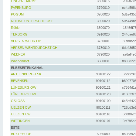
LINGEN-DARME
3500015
200363fc
PAPENBURG
3790010
ec4a598d
POGUM
3950020
5d1e4350
RHEINE UNTERSCHLEUSE
3390020
50a449ba
Rühle
3500070
15456f75
TERBORG
3910020
244cae8b
VERSEN WEHR OP
3730001
86f8dbab
VERSEN WEHRDURCHSTICH
3730010
6de43652
WEENER
3790020
aa6af4e6
Wachendorf
3500031
88698229
ELBESEITENKANAL
ARTLENBURG-ESK
90100122
7fec2f4f
BEVENSEN
90100112
b8997708
LÜNEBURG OW
90100121
c7364d1e
LÜNEBURG UW
90100120
d18033cd
OSLOSS
90100100
6c5b6422
UELZEN OW
90100111
728bd3e3
UELZEN UW
90100110
0d0082cf
WITTINGEN
90100101
9cf795ce
ESTE
BUXTEHUDE
5950080
8a08c920