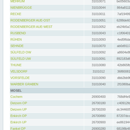
MEHRUM
31010071
be05603a
NIENBRÜGGE
31010044
864a8111
RECKE
31010011
7af19499
RODENBERGER AUE-OST
31010051
6288de60
RODENBERGER AUE-WEST
31010052
eb24b5a3
RUSBEND
31010043
c1f06401
RÜHEN
31010093
4ed5f6da
SEHNDE
31010070
ab0d9117
SÜLFELD OW
31010092
a8604e8f
SÜLFELD UW
31010091
892183d6
THUNE
31010080
42b865fb
VELSDORF
3101012
36f80081
VORSFELDE
31010090
dbb2bb9f
WARBER GRABEN
31010040
2f1080ba
MOSEL
Cochem
26900400
768df4e9
Detzem OP
26700180
c40912fd
Detzem UP
26700200
dc344605
Enkirch OP
26700880
87207dcd
Enkirch UP
26700900
ee861944
Fankel OP
26900280
68198b48