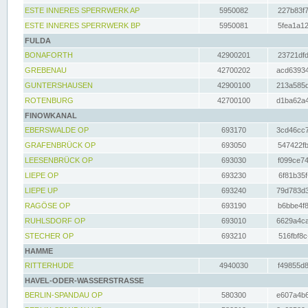
ESTE INNERES SPERRWERK AP
5950082
227b83f7
ESTE INNERES SPERRWERK BP
5950081
5fea1a12
FULDA
BONAFORTH
42900201
23721dfd
GREBENAU
42700202
acd63934
GUNTERSHAUSEN
42900100
213a585d
ROTENBURG
42700100
d1ba62a4
FINOWKANAL
EBERSWALDE OP
693170
3cd46cc7
GRAFENBRÜCK OP
693050
547422fb
LEESENBRÜCK OP
693030
f099ce74
LIEPE OP
693230
6f81b35f
LIEPE UP
693240
79d783d3
RAGÖSE OP
693190
b6bbe4f8
RUHLSDORF OP
693010
6629a4ca
STECHER OP
693210
516fbf8c
HAMME
RITTERHUDE
4940030
f49855d8
HAVEL-ODER-WASSERSTRASSE
BERLIN-SPANDAU OP
580300
e607a4b6