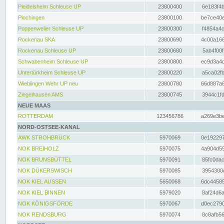
Pleidelsheim Schleuse UP
23800400
6e183f4b
Plochingen
23800100
be7ce40e
Poppenweiler Schleuse UP
23800300
f4854a4c
Rockenau SKA
23800690
4c00a166
Rockenau Schleuse UP
23800680
5ab4f00f
Schwabenheim Schleuse UP
23800800
ec9d3a4d
Untertürkheim Schleuse UP
23800220
a5ca02fb
Wieblingen Wehr UP neu
23800780
66d887a6
Ziegelhausen AMS
23800745
3944c1fd
NEUE MAAS
ROTTERDAM
123456786
a269e3be
NORD-OSTSEE-KANAL
AWK STROHBRÜCK
5970069
0e192297
NOK BREIHOLZ
5970075
4a904d59
NOK BRUNSBÜTTEL
5970091
85fc0dac
NOK DÜKERSWISCH
5970085
3954300d
NOK KIEL AUSSEN
5650068
6dc44585
NOK KIEL BINNEN
5979020
8af24d6a
NOK KÖNIGSFÖRDE
5970067
d0ec2790
NOK RENDSBURG
5970074
8c8afb56