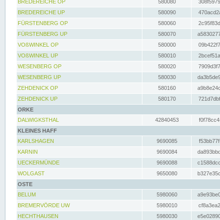
BREDEREICHE OP
580080
308f5979
BREDEREICHE UP
580090
470acd2a
FÜRSTENBERG OP
580060
2c95f83d
FÜRSTENBERG UP
580070
a5830277
VOßWINKEL OP
580000
09b422f7
VOßWINKEL UP
580010
2bcef51a
WESENBERG OP
580020
7909d3f7
WESENBERG UP
580030
da3b5de9
ZEHDENICK OP
580160
a9b8e24c
ZEHDENICK UP
580170
721d7dbf
ORKE
DALWIGKSTHAL
42840453
f0f78cc4
KLEINES HAFF
KARLSHAGEN
9690085
f53bb77f
KARNIN
9690084
da893bbd
UECKERMÜNDE
9690088
c1588dcc
WOLGAST
9650080
b327e35c
OSTE
BELUM
5980060
a9e93be0
BREMERVÖRDE UW
5980010
cf8a3ea2
HECHTHAUSEN
5980030
e5e02890