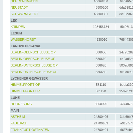
HERRENHAUSEN
48800108
8134af78
NEUSTADT
48800200
dda39817
SCHWARMSTEDT
48800301
8e16bd66
LEK
KRIMPEN
123456784
f5c96f13
LESUM
WASSERHORST
4930010
76844306
LANDWEHRKANAL
BERLIN-OBERSCHLEUSE OP
586600
24ce3282
BERLIN-OBERSCHLEUSE UP
586610
c42ad3df
BERLIN-UNTERSCHLEUSE OP
586620
503ad891
BERLIN-UNTERSCHLEUSE UP
586630
d198c901
LYCHENER GEWÄSSER
HIMMELPFORT OP
581110
bcdfa310
HIMMELPFORT UP
581120
9592d736
LÜHE
HORNEBURG
5960020
3244d787
MAIN
ASTHEIM
24300406
3de69bf8
FAULBACH
24700109
a919f57f
FRANKFURT OSTHAFEN
24700404
66ff3eb4