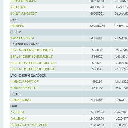
HERRENHAUSEN
48800108
8134af78
NEUSTADT
48800200
dda39817
SCHWARMSTEDT
48800301
8e16bd66
LEK
KRIMPEN
123456784
f5c96f13
LESUM
WASSERHORST
4930010
76844306
LANDWEHRKANAL
BERLIN-OBERSCHLEUSE OP
586600
24ce3282
BERLIN-OBERSCHLEUSE UP
586610
c42ad3df
BERLIN-UNTERSCHLEUSE OP
586620
503ad891
BERLIN-UNTERSCHLEUSE UP
586630
d198c901
LYCHENER GEWÄSSER
HIMMELPFORT OP
581110
bcdfa310
HIMMELPFORT UP
581120
9592d736
LÜHE
HORNEBURG
5960020
3244d787
MAIN
ASTHEIM
24300406
3de69bf8
FAULBACH
24700109
a919f57f
FRANKFURT OSTHAFEN
24700404
66ff3eb4