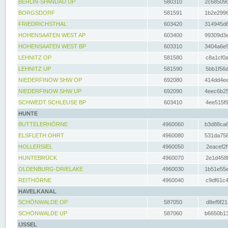
BERLIN-SPANDAU UP
580310
2c68509c
BORGSDORF
581591
1b2e2996
FRIEDRICHSTHAL
603420
314945d6
HOHENSAATEN WEST AP
603400
99309d3e
HOHENSAATEN WEST BP
603310
3404a6e5
LEHNITZ OP
581580
c8a1cf0a
LEHNITZ UP
581590
5bb1f56d
NIEDERFINOW SHW OP
692080
414dd4ee
NIEDERFINOW SHW UP
692090
4eec6b25
SCHWEDT SCHLEUSE BP
603410
4ee515f9
HUNTE
BUTTELERHÖRNE
4960060
b3d88ca6
ELSFLETH OHRT
4960080
531da758
HOLLERSIEL
4960050
2eacef2f
HUNTEBRÜCK
4960070
2e1d458b
OLDENBURG-DRIELAKE
4960030
1b51e55e
REITHÖRNE
4960040
c9df61c4
HAVELKANAL
SCHÖNWALDE OP
587050
d8ef9f21
SCHÖNWALDE UP
587060
b6650b13
IJSSEL