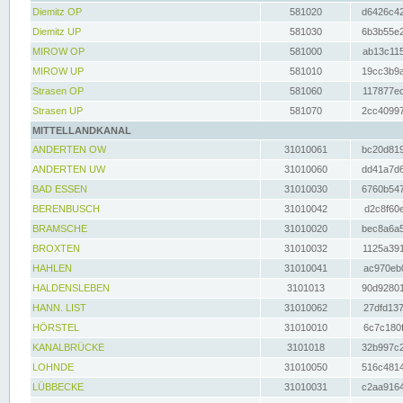
Diemitz OP
581020
d6426c42
Diemitz UP
581030
6b3b55e2
MIROW OP
581000
ab13c115
MIROW UP
581010
19cc3b9a
Strasen OP
581060
117877ec
Strasen UP
581070
2cc40997
MITTELLANDKANAL
ANDERTEN OW
31010061
bc20d819
ANDERTEN UW
31010060
dd41a7d6
BAD ESSEN
31010030
6760b547
BERENBUSCH
31010042
d2c8f60e
BRAMSCHE
31010020
bec8a6a5
BROXTEN
31010032
1125a391
HAHLEN
31010041
ac970eb0
HALDENSLEBEN
3101013
90d92801
HANN. LIST
31010062
27dfd137
HÖRSTEL
31010010
6c7c180f
KANALBRÜCKE
3101018
32b997c2
LOHNDE
31010050
516c4814
LÜBBECKE
31010031
c2aa9164