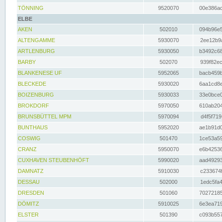
TÖNNING
9520070
00e386ac
ELBE
AKEN
502010
094b96e5
ALTENGAMME
5930070
2ee12b9a
ARTLENBURG
5930050
b3492c68
BARBY
502070
939f82ec
BLANKENESE UF
5952065
bacb459b
BLECKEDE
5930020
6aa1cd8e
BOIZENBURG
5930033
33e0bce0
BROKDORF
5970050
610ab204
BRUNSBÜTTEL MPM
5970094
d4f5f719
BUNTHAUS
5952020
ae1b91d0
COSWIG
501470
1ce53a59
CRANZ
5950070
e6b42536
CUXHAVEN STEUBENHÖFT
5990020
aad49293
DAMNATZ
5910030
c233674f
DESSAU
502000
1edc5fa4
DRESDEN
501060
70272185
DÖMITZ
5910025
6e3ea719
ELSTER
501390
c093b557