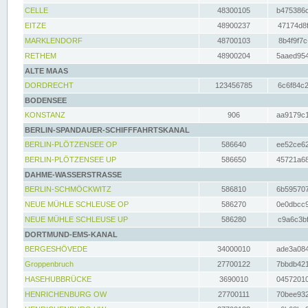
CELLE
48300105
b475386c
EITZE
48900237
47174d8f
MARKLENDORF
48700103
8b4f9f7c
RETHEM
48900204
5aaed954
ALTE MAAS
DORDRECHT
123456785
6c6f84c2
BODENSEE
KONSTANZ
906
aa9179c1
BERLIN-SPANDAUER-SCHIFFFAHRTSKANAL
BERLIN-PLÖTZENSEE OP
586640
ee52ce62
BERLIN-PLÖTZENSEE UP
586650
45721a68
DAHME-WASSERSTRASSE
BERLIN-SCHMÖCKWITZ
586810
6b595707
NEUE MÜHLE SCHLEUSE OP
586270
0e0dbcc9
NEUE MÜHLE SCHLEUSE UP
586280
c9a6c3bf
DORTMUND-EMS-KANAL
BERGESHÖVEDE
34000010
ade3a084
Groppenbruch
27700122
7bbdb421
HASEHUBBRÜCKE
3690010
04572010
HENRICHENBURG OW
27700111
70bee932