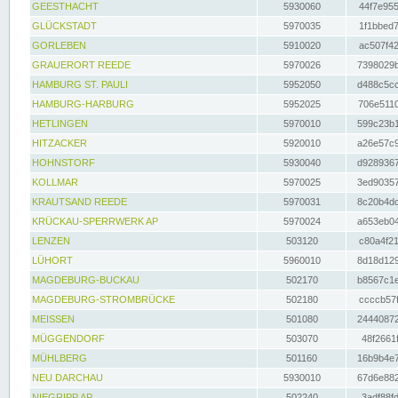
GEESTHACHT
5930060
44f7e955
GLÜCKSTADT
5970035
1f1bbed7
GORLEBEN
5910020
ac507f42
GRAUERORT REEDE
5970026
7398029b
HAMBURG ST. PAULI
5952050
d488c5cc
HAMBURG-HARBURG
5952025
706e5110
HETLINGEN
5970010
599c23b1
HITZACKER
5920010
a26e57c9
HOHNSTORF
5930040
d9289367
KOLLMAR
5970025
3ed90357
KRAUTSAND REEDE
5970031
8c20b4dc
KRÜCKAU-SPERRWERK AP
5970024
a653eb04
LENZEN
503120
c80a4f21
LÜHORT
5960010
8d18d129
MAGDEBURG-BUCKAU
502170
b8567c1e
MAGDEBURG-STROMBRÜCKE
502180
ccccb57f
MEISSEN
501080
24440872
MÜGGENDORF
503070
48f2661f
MÜHLBERG
501160
16b9b4e7
NEU DARCHAU
5930010
67d6e882
NIEGRIPP AP
502240
3adf88fd