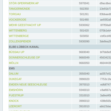
STÖR-SPERRWERK AP
5970041
d9acdbec
TANGERMÜNDE
502350
13e91b77
TORGAU
501261
83bbaedb
VOCKERODE
501480
ae93f2a5
WEHR GEESTHACHT UP
5930062
0f7f58a8
WITTENBERG
501420
070b1eb4
WITTENBERGE
503050
cbf3cd49
ZOLLENSPIEKER
5930090
3de8ea26
ELBE-LÜBECK-KANAL
BÜSSAU UP
9669040
bf7bb8e8
DONNERSCHLEUSE OP
9660049
45634232
MÖLLN
9660050
46644438
EMS
DALUM
3550040
ad357e52
DUKEGAT
3990020
7753c1fa
EMDEN NEUE SEESCHLEUSE
3970010
edfdf747
EMSHÖRN
9340010
c8af067c
FUESTRUP
3310010
3a8ed45f
KNOCK
3990010
438b565e
LEERORT
3910010
abb23dad