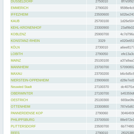
DÜSSELDORF
2750010
8f7e5f92
EMMERICH
2790020
9598e4cb
IFFEZHEIM
23500600
b02be240
KAUB
25700100
1d26e504
KEHL-KRONENHOF
23300900
23af9b02
KOBLENZ
25900700
4c7d796a
KONSTANZ-RHEIN
3329
e020e651
KÖLN
2730010
a6ee8177
LOBITH
2790050
efe13a3d
MAINZ
25100100
a37a9aa3
MANNHEIM
23700700
57090802
MAXAU
23700200
b6c6d5c8
NIERSTEIN-OPPENHEIM
23900600
d28e7ed1
Neuwied Stadt
27100370
dc407f1e
OBERWINTER
27100700
b45359df
OESTRICH
25100300
665be0fe
OTTENHEIM
23300800
787e5d63
PANNERDENSE KOP
2790060
3046493f
PHILIPPSBURG
23700500
88e972e1
PLITTERSDORF
23500700
6b774802
REES
2790010
2f025389