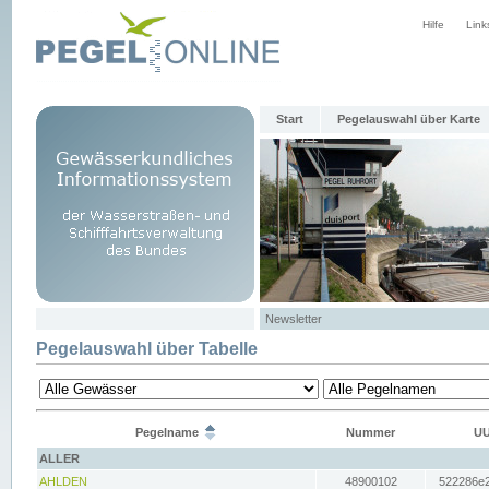
Hilfe
Link
Start
Pegelauswahl über Karte
Newsletter
Pegelauswahl über Tabelle
Pegelname
Nummer
UU
ALLER
AHLDEN
48900102
522286e2