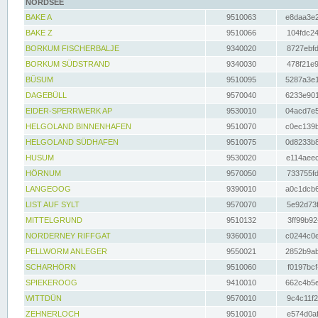
NORDSEE
BAKE A
9510063
e8daa3e2
BAKE Z
9510066
104fdc24
BORKUM FISCHERBALJE
9340020
8727ebfd
BORKUM SÜDSTRAND
9340030
478f21e9
BÜSUM
9510095
5287a3e1
DAGEBÜLL
9570040
6233e901
EIDER-SPERRWERK AP
9530010
04acd7e5
HELGOLAND BINNENHAFEN
9510070
c0ec139b
HELGOLAND SÜDHAFEN
9510075
0d8233b8
HUSUM
9530020
e114aeec
HÖRNUM
9570050
733755fd
LANGEOOG
9390010
a0c1dcb6
LIST AUF SYLT
9570070
5e92d73f
MITTELGRUND
9510132
3ff99b92
NORDERNEY RIFFGAT
9360010
c0244c0e
PELLWORM ANLEGER
9550021
2852b9ab
SCHARHÖRN
9510060
f0197bcf
SPIEKEROOG
9410010
662c4b5e
WITTDÜN
9570010
9c4c11f2
ZEHNERLOCH
9510010
e574d0af