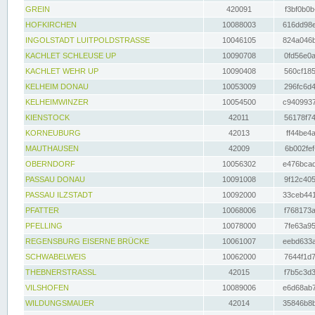
GREIN
420091
f3bf0b0b
HOFKIRCHEN
10088003
616dd98e
INGOLSTADT LUITPOLDSTRASSE
10046105
824a046b
KACHLET SCHLEUSE UP
10090708
0fd56e0a
KACHLET WEHR UP
10090408
560cf185
KELHEIM DONAU
10053009
296fc6d4
KELHEIMWINZER
10054500
c9409937
KIENSTOCK
42011
56178f74
KORNEUBURG
42013
ff44be4a
MAUTHAUSEN
42009
6b002fef
OBERNDORF
10056302
e476bcad
PASSAU DONAU
10091008
9f12c405
PASSAU ILZSTADT
10092000
33ceb441
PFATTER
10068006
f768173a
PFELLING
10078000
7fe63a95
REGENSBURG EISERNE BRÜCKE
10061007
eebd633a
SCHWABELWEIS
10062000
7644f1d7
THEBNERSTRASSL
42015
f7b5c3d3
VILSHOFEN
10089006
e6d68ab7
WILDUNGSMAUER
42014
35846b8b