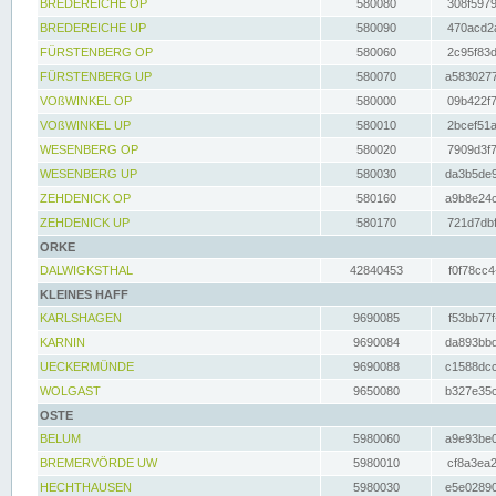
BREDEREICHE OP
580080
308f5979
BREDEREICHE UP
580090
470acd2a
FÜRSTENBERG OP
580060
2c95f83d
FÜRSTENBERG UP
580070
a5830277
VOßWINKEL OP
580000
09b422f7
VOßWINKEL UP
580010
2bcef51a
WESENBERG OP
580020
7909d3f7
WESENBERG UP
580030
da3b5de9
ZEHDENICK OP
580160
a9b8e24c
ZEHDENICK UP
580170
721d7dbf
ORKE
DALWIGKSTHAL
42840453
f0f78cc4
KLEINES HAFF
KARLSHAGEN
9690085
f53bb77f
KARNIN
9690084
da893bbd
UECKERMÜNDE
9690088
c1588dcc
WOLGAST
9650080
b327e35c
OSTE
BELUM
5980060
a9e93be0
BREMERVÖRDE UW
5980010
cf8a3ea2
HECHTHAUSEN
5980030
e5e02890