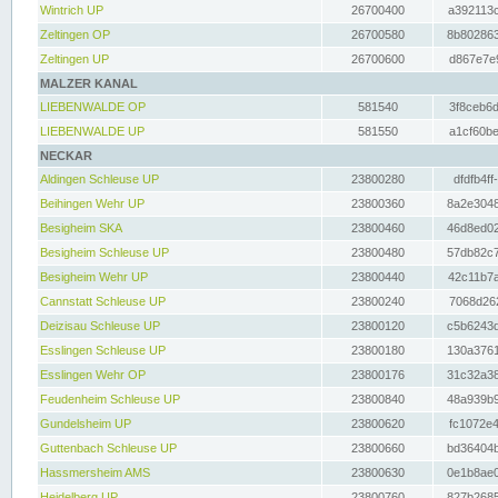
Wintrich UP
26700400
a392113c
Zeltingen OP
26700580
8b802863
Zeltingen UP
26700600
d867e7e9
MALZER KANAL
LIEBENWALDE OP
581540
3f8ceb6d
LIEBENWALDE UP
581550
a1cf60be
NECKAR
Aldingen Schleuse UP
23800280
dfdfb4ff
Beihingen Wehr UP
23800360
8a2e3048
Besigheim SKA
23800460
46d8ed02
Besigheim Schleuse UP
23800480
57db82c7
Besigheim Wehr UP
23800440
42c11b7a
Cannstatt Schleuse UP
23800240
7068d262
Deizisau Schleuse UP
23800120
c5b6243d
Esslingen Schleuse UP
23800180
130a3761
Esslingen Wehr OP
23800176
31c32a38
Feudenheim Schleuse UP
23800840
48a939b9
Gundelsheim UP
23800620
fc1072e4
Guttenbach Schleuse UP
23800660
bd36404b
Hassmersheim AMS
23800630
0e1b8ae0
Heidelberg UP
23800760
827b2685