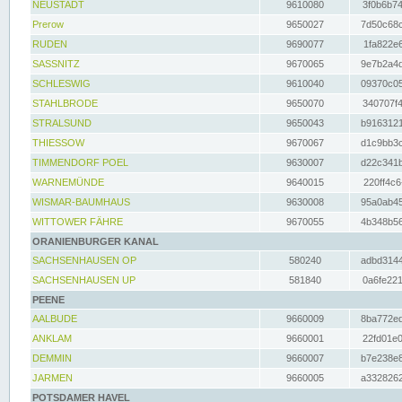
NEUSTADT
9610080
3f0b6b74
Prerow
9650027
7d50c68c
RUDEN
9690077
1fa822e6
SASSNITZ
9670065
9e7b2a4d
SCHLESWIG
9610040
09370c05
STAHLBRODE
9650070
340707f4
STRALSUND
9650043
b9163121
THIESSOW
9670067
d1c9bb3c
TIMMENDORF POEL
9630007
d22c341b
WARNEMÜNDE
9640015
220ff4c6
WISMAR-BAUMHAUS
9630008
95a0ab45
WITTOWER FÄHRE
9670055
4b348b56
ORANIENBURGER KANAL
SACHSENHAUSEN OP
580240
adbd3144
SACHSENHAUSEN UP
581840
0a6fe221
PEENE
AALBUDE
9660009
8ba772ed
ANKLAM
9660001
22fd01e0
DEMMIN
9660007
b7e238e8
JARMEN
9660005
a3328262
POTSDAMER HAVEL