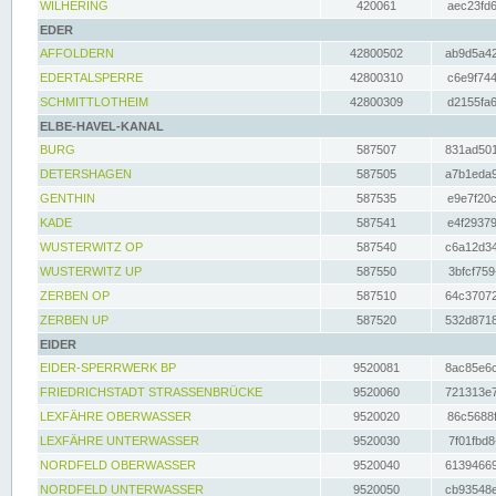
WILHERING
420061
aec23fd6
EDER
AFFOLDERN
42800502
ab9d5a42
EDERTALSPERRE
42800310
c6e9f744
SCHMITTLOTHEIM
42800309
d2155fa6
ELBE-HAVEL-KANAL
BURG
587507
831ad501
DETERSHAGEN
587505
a7b1eda9
GENTHIN
587535
e9e7f20c
KADE
587541
e4f29379
WUSTERWITZ OP
587540
c6a12d34
WUSTERWITZ UP
587550
3bfcf759
ZERBEN OP
587510
64c37072
ZERBEN UP
587520
532d8718
EIDER
EIDER-SPERRWERK BP
9520081
8ac85e6c
FRIEDRICHSTADT STRASSENBRÜCKE
9520060
721313e7
LEXFÄHRE OBERWASSER
9520020
86c5688f
LEXFÄHRE UNTERWASSER
9520030
7f01fbd8
NORDFELD OBERWASSER
9520040
61394669
NORDFELD UNTERWASSER
9520050
cb93548e