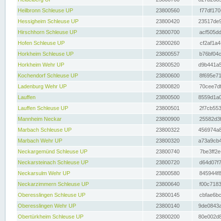
Heilbronn Schleuse UP
23800560
f77df170
Hessigheim Schleuse UP
23800420
23517de9
Hirschhorn Schleuse UP
23800700
acf505dd
Hofen Schleuse UP
23800260
cf2af1a4
Horkheim Schleuse UP
23800557
b76bf04c
Horkheim Wehr UP
23800520
d9b441a5
Kochendorf Schleuse UP
23800600
8f695e71
Ladenburg Wehr UP
23800820
70cee7df
Lauffen
23800500
8559d1a0
Lauffen Schleuse UP
23800501
2f7cb553
Mannheim Neckar
23800900
25582d3f
Marbach Schleuse UP
23800322
456974a8
Marbach Wehr UP
23800320
a73a9cb4
Neckargemünd Schleuse UP
23800740
7be3ff2e
Neckarsteinach Schleuse UP
23800720
d64d07f7
Neckarsulm Wehr UP
23800580
845944f8
Neckarzimmern Schleuse UP
23800640
f00c7183
Oberesslingen Schleuse UP
23800145
cbfae6bc
Oberesslingen Wehr UP
23800140
9de0843a
Obertürkheim Schleuse UP
23800200
80e002d8