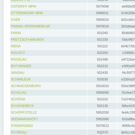
OSTERIFF MPM
5970096
eb90bd3f
OTTERNDORF MPM
5990011
5140295e
OVER
5950010
b02ce5c0
PINNAU-SPERRWERK AP
5970019
391bbba5
PIRNA
501040
85d686f1
PRETZSCH-MAUKEN
501330
f3dc8f07
RIESA
501110
b04b739d
ROGÄTZ
502250
133f0f6c
ROSSLAU
501490
e97116a4
ROTHENSEE
502210
e30f2e83
SANDAU
502430
f4c55f77
SCHARLEUK
503030
e32b0a28
SCHNACKENBURG
5910010
550e3885
SCHULAU
5950090
f3c6ee73
SCHÖNA
501010
7cb7461b
SCHÖNEBECK
502130
90bcb315
SCHÖPFSTELLE
5952030
fed4c295
SEEMANNSHÖFT
5952060
816affba
STADERSAND
5970013
80f0fc4d
STORKAU
502370
de4cc1db