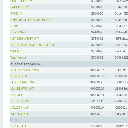
LINGEN-DARME
3500015
200363fc
PAPENBURG
3790010
ec4a598d
POGUM
3950020
5d1e4350
RHEINE UNTERSCHLEUSE
3390020
50a449ba
Rühle
3500070
15456f75
TERBORG
3910020
244cae8b
VERSEN WEHR OP
3730001
86f8dbab
VERSEN WEHRDURCHSTICH
3730010
6de43652
WEENER
3790020
aa6af4e6
Wachendorf
3500031
88698229
ELBESEITENKANAL
ARTLENBURG-ESK
90100122
7fec2f4f
BEVENSEN
90100112
b8997708
LÜNEBURG OW
90100121
c7364d1e
LÜNEBURG UW
90100120
d18033cd
OSLOSS
90100100
6c5b6422
UELZEN OW
90100111
728bd3e3
UELZEN UW
90100110
0d0082cf
WITTINGEN
90100101
9cf795ce
ESTE
BUXTEHUDE
5950080
8a08c920