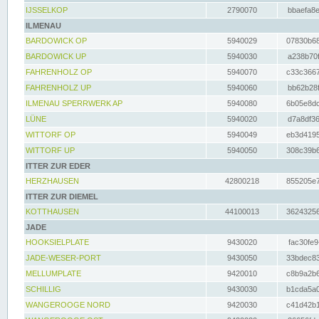
IJSSELKOP
2790070
bbaefa8e
ILMENAU
BARDOWICK OP
5940029
07830b68
BARDOWICK UP
5940030
a238b70f
FAHRENHOLZ OP
5940070
c33c3667
FAHRENHOLZ UP
5940060
bb62b28f
ILMENAU SPERRWERK AP
5940080
6b05e8dc
LÜNE
5940020
d7a8df36
WITTORF OP
5940049
eb3d4195
WITTORF UP
5940050
308c39b6
ITTER ZUR EDER
HERZHAUSEN
42800218
855205e7
ITTER ZUR DIEMEL
KOTTHAUSEN
44100013
36243256
JADE
HOOKSIELPLATE
9430020
fac30fe9
JADE-WESER-PORT
9430050
33bdec83
MELLUMPLATE
9420010
c8b9a2b6
SCHILLIG
9430030
b1cda5a0
WANGEROOGE NORD
9420030
c41d42b1