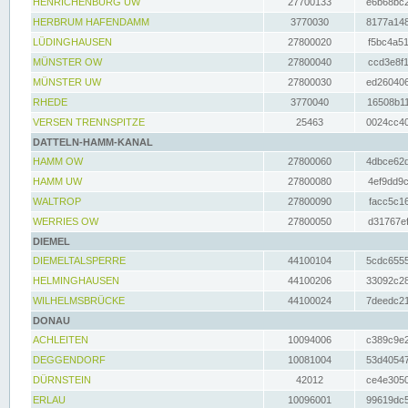
HENRICHENBURG UW
27700133
e6b68bc2
HERBRUM HAFENDAMM
3770030
8177a148
LÜDINGHAUSEN
27800020
f5bc4a51
MÜNSTER OW
27800040
ccd3e8f1
MÜNSTER UW
27800030
ed260406
RHEDE
3770040
16508b11
VERSEN TRENNSPITZE
25463
0024cc40
DATTELN-HAMM-KANAL
HAMM OW
27800060
4dbce62d
HAMM UW
27800080
4ef9dd9c
WALTROP
27800090
facc5c16
WERRIES OW
27800050
d31767ef
DIEMEL
DIEMELTALSPERRE
44100104
5cdc6555
HELMINGHAUSEN
44100206
33092c28
WILHELMSBRÜCKE
44100024
7deedc21
DONAU
ACHLEITEN
10094006
c389c9e2
DEGGENDORF
10081004
53d40547
DÜRNSTEIN
42012
ce4e3050
ERLAU
10096001
99619dc5