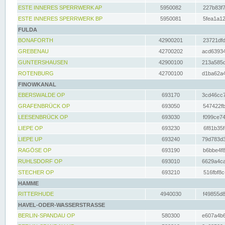
ESTE INNERES SPERRWERK AP
5950082
227b83f7
ESTE INNERES SPERRWERK BP
5950081
5fea1a12
FULDA
BONAFORTH
42900201
23721dfd
GREBENAU
42700202
acd63934
GUNTERSHAUSEN
42900100
213a585d
ROTENBURG
42700100
d1ba62a4
FINOWKANAL
EBERSWALDE OP
693170
3cd46cc7
GRAFENBRÜCK OP
693050
547422fb
LEESENBRÜCK OP
693030
f099ce74
LIEPE OP
693230
6f81b35f
LIEPE UP
693240
79d783d3
RAGÖSE OP
693190
b6bbe4f8
RUHLSDORF OP
693010
6629a4ca
STECHER OP
693210
516fbf8c
HAMME
RITTERHUDE
4940030
f49855d8
HAVEL-ODER-WASSERSTRASSE
BERLIN-SPANDAU OP
580300
e607a4b6