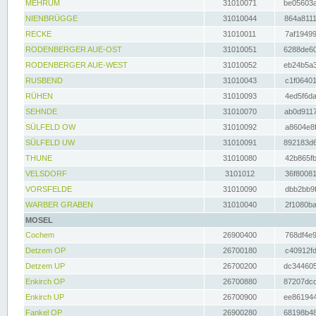
MEHRUM
31010071
be05603a
NIENBRÜGGE
31010044
864a8111
RECKE
31010011
7af19499
RODENBERGER AUE-OST
31010051
6288de60
RODENBERGER AUE-WEST
31010052
eb24b5a3
RUSBEND
31010043
c1f06401
RÜHEN
31010093
4ed5f6da
SEHNDE
31010070
ab0d9117
SÜLFELD OW
31010092
a8604e8f
SÜLFELD UW
31010091
892183d6
THUNE
31010080
42b865fb
VELSDORF
3101012
36f80081
VORSFELDE
31010090
dbb2bb9f
WARBER GRABEN
31010040
2f1080ba
MOSEL
Cochem
26900400
768df4e9
Detzem OP
26700180
c40912fd
Detzem UP
26700200
dc344605
Enkirch OP
26700880
87207dcd
Enkirch UP
26700900
ee861944
Fankel OP
26900280
68198b48