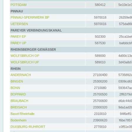
POTSDAM
580412
5e10e1e7
PINNAU
PINNAU-SPERRWERK BP
5970018
26259e8f
UETERSEN
5970016
575da86f
PAREYER VERBINDUNGSKANAL
PAREY EP
502300
25ca1bef
PAREY UP
587530
bafddcbf
RHEINSBERGER GEWÄSSER
WOLFSBRUCH OP
589000
4d00c13e
WOLFSBRUCH UP
589010
3d43a8d7
RHEIN
ANDERNACH
27100400
5735892a
BINGEN
25300200
0309cd61
BONN
2710080
593647aa
BOPPARD
25700500
2ff6379d
BRAUBACH
25700600
d6dc44d1
BREISACH
23300320
9da1ad2b
Basel-Rheinhalle
2310010
94f6eff1
Bodenheim
23900620
f6be7857
DUISBURG-RUHRORT
2770010
c0f51e35