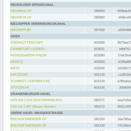
NEUHAUSER SPEISEKANAL
NEUHAUS OP
585850
963bdc26
NEUHAUS UP
585860
bf48cefd
NIEGRIPPER VERBINDUNGSKANAL
NIEGRIPP BP
587500
e506460f
ODER
EISENHÜTTENSTADT
603000
8675aa70
FRANKFURT1 (ODER)
603031
bffdf7f2
HOHENSAATEN-FINOW
603080
f7a639a4
KIENITZ
603050
6298a8f9
KIETZ
603040
16258271
RATZDORF
603140
ca3f535b
SCHWEDT-ODERBRÜCKE
603130
e28babaa
STÜTZKOW
603100
30bff0df
ORANIENBURGER HAVEL
OHV KM 3.014 (HOCHSPANNUNG)
580271
eea7e3dc
OHv km 1.467 (Blaues Wunder)
580272
8b51c505
OBERE HAVEL-WASSERSTRASSE
BISCHOFSWERDER OP
581520
16a780aa
BISCHOFSWERDER UP
581530
74134dc6