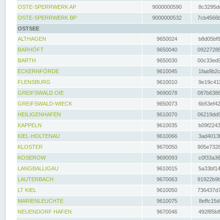
OSTE-SPERRWERK AP
9000000590
8c3295dc
OSTE-SPERRWERK BP
9000000532
7cb4566b
OSTSEE
ALTHAGEN
9650024
b8d05bf9
BARHÖFT
9650040
09227288
BARTH
9650030
00c33ed9
ECKERNFÖRDE
9610045
1faa9b2c
FLENSBURG
9610010
9e19c411
GREIFSWALD OIE
9690078
087b6386
GREIFSWALD-WIECK
9650073
6b53ef42
HEILIGENHAFEN
9610070
06219dd9
KAPPELN
9610035
b09f2243
KIEL-HOLTENAU
9610066
3ad4013f
KLOSTER
9670050
905e7328
KOSEROW
9690093
c0f33a36
LANGBALLIGAU
9610015
5a33bf14
LAUTERBACH
9670063
91922b9b
LT KIEL
9610050
736437d7
MARIENLEUCHTE
9610075
8effc15d
NEUENDORF HAFEN
9670046
492f85b8