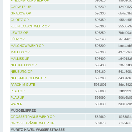
FINDENWIRUNSHIER OP
596410
a5902c55
GARWITZ UP
596230
12499527
GRABOW OP
596330
db4a69b2
GÜRITZ OP
596350
956ce5ff
KLEIN LAASCH WEHR OP
596300
25530a3e
LEWITZ OP
596250
7bbd90ad
LÜBZ OP
596140
d75442cf
MALCHOW WEHR OP
596200
bccaacb3
MALLISS OP
596390
497c29ee
MALLISS UP
596400
a64918a6
NEU KALLISS OP
596430
30739ff3
NEUBURG OP
596160
541c508a
NEUSTADT GLEWE OP
596280
c4381eb3
PARCHIM GÜTE
5961801
3dec3921
PLAU OP
596080
3ffddb2c
PLAU UP
596090
506e6b03
WAREN
596030
bd317edd
MÜGGELSPREE
GROSSE TRÄNKE WEHR OP
582660
81630fdd
GROSSE TRÄNKE WEHR UP
582670
cfad4ee5
MÜRITZ-HAVEL-WASSERSTRASSE