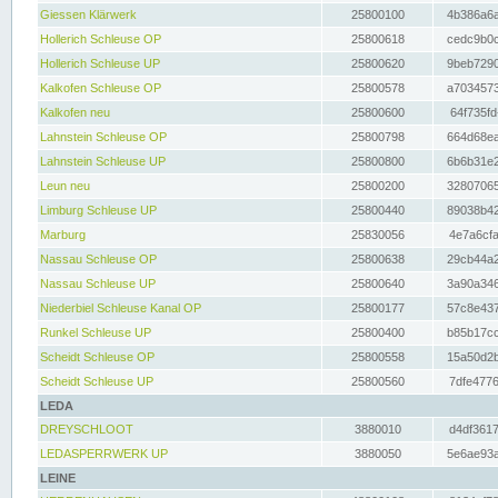
Giessen Klärwerk
25800100
4b386a6a
Hollerich Schleuse OP
25800618
cedc9b0c
Hollerich Schleuse UP
25800620
9beb7290
Kalkofen Schleuse OP
25800578
a7034573
Kalkofen neu
25800600
64f735fd
Lahnstein Schleuse OP
25800798
664d68ea
Lahnstein Schleuse UP
25800800
6b6b31e2
Leun neu
25800200
32807065
Limburg Schleuse UP
25800440
89038b42
Marburg
25830056
4e7a6cfa
Nassau Schleuse OP
25800638
29cb44a2
Nassau Schleuse UP
25800640
3a90a346
Niederbiel Schleuse Kanal OP
25800177
57c8e437
Runkel Schleuse UP
25800400
b85b17cc
Scheidt Schleuse OP
25800558
15a50d2b
Scheidt Schleuse UP
25800560
7dfe4776
LEDA
DREYSCHLOOT
3880010
d4df3617
LEDASPERRWERK UP
3880050
5e6ae93a
LEINE