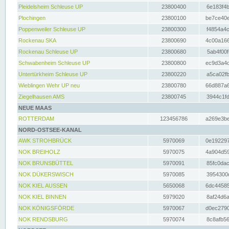
Pleidelsheim Schleuse UP
23800400
6e183f4b
Plochingen
23800100
be7ce40e
Poppenweiler Schleuse UP
23800300
f4854a4c
Rockenau SKA
23800690
4c00a166
Rockenau Schleuse UP
23800680
5ab4f00f
Schwabenheim Schleuse UP
23800800
ec9d3a4d
Untertürkheim Schleuse UP
23800220
a5ca02fb
Wieblingen Wehr UP neu
23800780
66d887a6
Ziegelhausen AMS
23800745
3944c1fd
NEUE MAAS
ROTTERDAM
123456786
a269e3be
NORD-OSTSEE-KANAL
AWK STROHBRÜCK
5970069
0e192297
NOK BREIHOLZ
5970075
4a904d59
NOK BRUNSBÜTTEL
5970091
85fc0dac
NOK DÜKERSWISCH
5970085
3954300d
NOK KIEL AUSSEN
5650068
6dc44585
NOK KIEL BINNEN
5979020
8af24d6a
NOK KÖNIGSFÖRDE
5970067
d0ec2790
NOK RENDSBURG
5970074
8c8afb56