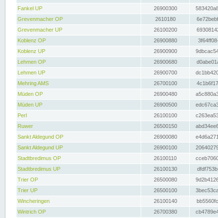
Fankel UP
26900300
583420a8
Grevenmacher OP
2610180
6e72bebf
Grevenmacher UP
26100200
69308142
Koblenz OP
26900880
3f64ff08
Koblenz UP
26900900
9dbcac54
Lehmen OP
26900680
d0abe01a
Lehmen UP
26900700
dc1bb420
Mehring AMS
26700100
4c1b6f17
Müden OP
26900480
a5c880a3
Müden UP
26900500
edc67ca3
Perl
26100100
c263ea53
Ruwer
26500150
abd34ee6
Sankt Aldegund OP
26900080
e4d6a271
Sankt Aldegund UP
26900100
20640279
Stadtbredimus OP
26100110
cceb7060
Stadtbredimus UP
26100130
dfdf753b
Trier OP
26500080
9d2b4126
Trier UP
26500100
3bec53ca
Wincheringen
26100140
bb5560fc
Wintrich OP
26700380
cb4789e4