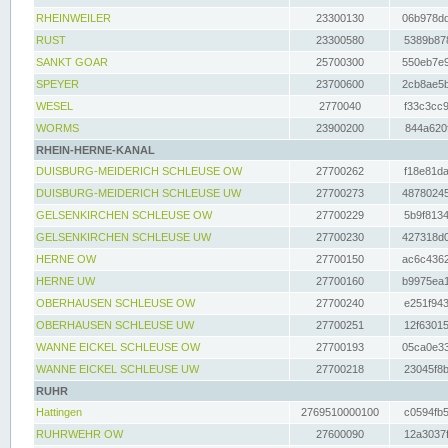
RHEINWEILER
23300130
06b978dd
RUST
23300580
5389b878
SANKT GOAR
25700300
550eb7e9
SPEYER
23700600
2cb8ae5b
WESEL
2770040
f33c3cc9
WORMS
23900200
844a620f
RHEIN-HERNE-KANAL
DUISBURG-MEIDERICH SCHLEUSE OW
27700262
f18e81da
DUISBURG-MEIDERICH SCHLEUSE UW
27700273
48780245
GELSENKIRCHEN SCHLEUSE OW
27700229
5b9f8134
GELSENKIRCHEN SCHLEUSE UW
27700230
427318d0
HERNE OW
27700150
ac6c4362
HERNE UW
27700160
b9975ea1
OBERHAUSEN SCHLEUSE OW
27700240
e251f943
OBERHAUSEN SCHLEUSE UW
27700251
12f63015
WANNE EICKEL SCHLEUSE OW
27700193
05ca0e33
WANNE EICKEL SCHLEUSE UW
27700218
23045f8b
RUHR
Hattingen
2769510000100
c0594fb5
RUHRWEHR OW
27600090
12a3037f