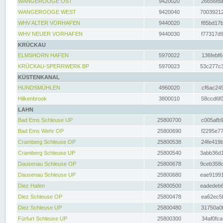
WANGEROOGE OST
9420020
26656fda
WANGEROOGE WEST
9420040
70039212
WHV ALTER VORHAFEN
9440020
f85bd17b
WHV NEUER VORHAFEN
9440030
f77317d9
KRÜCKAU
ELMSHORN HAFEN
5970022
136febf6
KRÜCKAU-SPERRWERK BP
5970023
53c277c3
KÜSTENKANAL
HUNDSMÜHLEN
4960020
cf6ac249
Hilkenbrook
3800010
58ccd6f0
LAHN
Bad Ems Schleuse UP
25800700
c005afb9
Bad Ems Wehr OP
25800690
f2295e77
Cramberg Schleuse OP
25800538
24fe419b
Cramberg Schleuse UP
25800540
3abb36d1
Dausenau Schleuse OP
25800678
9ceb358c
Dausenau Schleuse UP
25800680
eae91991
Diez Hafen
25800500
eadedeb6
Diez Schleuse OP
25800478
ea62ec5f
Diez Schleuse UP
25800480
31750a0f
Fürfurt Schleuse UP
25800300
34af0fca