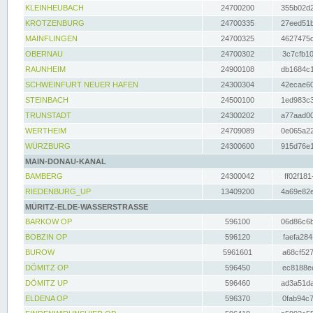
KLEINHEUBACH
24700200
355b02d2
KROTZENBURG
24700335
27eed51b
MAINFLINGEN
24700325
4627475d
OBERNAU
24700302
3c7cfb10
RAUNHEIM
24900108
db1684c1
SCHWEINFURT NEUER HAFEN
24300304
42ecae60
STEINBACH
24500100
1ed983c3
TRUNSTADT
24300202
a77aad00
WERTHEIM
24709089
0e065a22
WÜRZBURG
24300600
915d76e1
MAIN-DONAU-KANAL
BAMBERG
24300042
ff02f181
RIEDENBURG_UP
13409200
4a69e82e
MÜRITZ-ELDE-WASSERSTRASSE
BARKOW OP
596100
06d86c6b
BOBZIN OP
596120
faefa284
BUROW
5961601
a68cf527
DÖMITZ OP
596450
ec8188ee
DÖMITZ UP
596460
ad3a51da
ELDENA OP
596370
0fab94c7