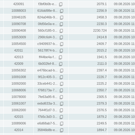
420091
f3bf0b0b-e...
2079.1
09.08.2026 10
10088003
616dd98e-8...
2256.9
09.08.2026 11
10046105
824a046b-9...
2458.3
09.08.2026 10
10090708
0fd56e0a-e...
2230.3
09.08.2026 11
10090408
560cf185-0...
2230.724
09.08.2026 11
10053009
296fc6d4-3...
2414.8
09.08.2026 10
10054500
c9409937-b...
2409.7
09.08.2026 11
42011
56178f74-b...
2015.2
09.08.2026 10
42013
ff44be4a-f...
1941.5
09.08.2026 10
42009
6b002fef-8...
2111.0
09.08.2026 10
10056302
e476bcad-b...
2397.4
09.08.2026 11
10091008
9f12c405-3...
2226.7
09.08.2026 11
10092000
33ceb441-2...
2225.2
09.08.2026 11
10068006
f768173a-7...
2350.7
09.08.2026 11
10078000
7fe63a95-8...
2305.5
09.08.2026 11
10061007
eebd633a-3...
2379.3
09.08.2026 11
10062000
7644f1d7-3...
2376.5
09.08.2026 11
42015
f7b5c3d3-3...
1879.2
09.08.2026 10
10089006
e6d68ab7-5...
2249.5
09.08.2026 11
42014
35846b8b-e...
1894.7
09.08.2026 10