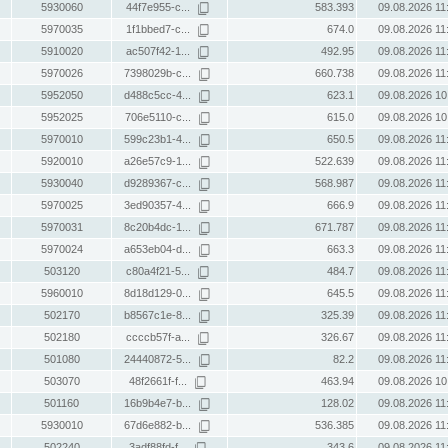
5930060
44f7e955-c...
583.393
09.08.2026 11
5970035
1f1bbed7-c...
674.0
09.08.2026 11
5910020
ac507f42-1...
492.95
09.08.2026 11
5970026
7398029b-c...
660.738
09.08.2026 11
5952050
d488c5cc-4...
623.1
09.08.2026 10
5952025
706e5110-c...
615.0
09.08.2026 10
5970010
599c23b1-4...
650.5
09.08.2026 11
5920010
a26e57c9-1...
522.639
09.08.2026 11
5930040
d9289367-c...
568.987
09.08.2026 11
5970025
3ed90357-4...
666.9
09.08.2026 11
5970031
8c20b4dc-1...
671.787
09.08.2026 11
5970024
a653eb04-d...
663.3
09.08.2026 11
503120
c80a4f21-5...
484.7
09.08.2026 11
5960010
8d18d129-0...
645.5
09.08.2026 11
502170
b8567c1e-8...
325.39
09.08.2026 11
502180
ccccb57f-a...
326.67
09.08.2026 11
501080
24440872-5...
82.2
09.08.2026 11
503070
48f2661f-f...
463.94
09.08.2026 10
501160
16b9b4e7-b...
128.02
09.08.2026 11
5930010
67d6e882-b...
536.385
09.08.2026 11
502240
3adf88fd-f...
343.6
09.08.2026 11