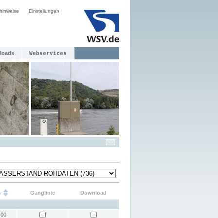
hinweise
Einstellungen
loads
Webservices
s
Ganglinie
Download
:00