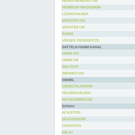
HENRICHENBURG UW
HERBRUM HAFENDAMM
LÜDINGHAUSEN
MÜNSTER OW
MÜNSTER UW
RHEDE
VERSEN TRENNSPITZE
DATTELN-HAMM-KANAL
HAMM OW
HAMM UW
WALTROP
WERRIES OW
DIEMEL
DIEMELTALSPERRE
HELMINGHAUSEN
WILHELMSBRÜCKE
DONAU
ACHLEITEN
DEGGENDORF
DÜRNSTEIN
ERLAU