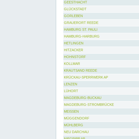
GEESTHACHT
GLÜCKSTADT
GORLEBEN
GRAUERORT REEDE
HAMBURG ST. PAULI
HAMBURG-HARBURG
HETLINGEN
HITZACKER
HOHNSTORF
KOLLMAR
KRAUTSAND REEDE
KRÜCKAU-SPERRWERK AP
LENZEN
LÜHORT
MAGDEBURG-BUCKAU
MAGDEBURG-STROMBRÜCKE
MEISSEN
MÜGGENDORF
MÜHLBERG
NEU DARCHAU
NIEGRIPP AP