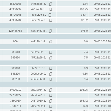
48300105
b475386c-3...
1.74
09.08.2026 11
48900237
47174d8f-1...
107.75
09.08.2026 11
48700103
8b4f9f7c-3...
38.47
09.08.2026 11
48900204
5aaed954-d...
82.32
09.08.2026 11
123456785
6c6f84c2-b...
975.0
09.08.2026 10
906
aa9179c1-1...
0.0
09.08.2026 10
586640
ee52ce62-2...
7.4
09.08.2026 11
586650
45721a68-5...
7.5
09.08.2026 11
586810
6b595707-8...
0.3
09.08.2026 11
586270
0e0dbcc9-0...
9.56
09.08.2026 11
586280
c9a6c3bf-0...
9.4
09.08.2026 11
34000010
ade3a084-8...
108.26
09.08.2026 10
27700122
7bbdb421-2...
09.08.2026 10
3690010
04572010-1...
166.42
09.08.2026 10
27700111
70bee932-1...
14.3
09.08.2026 10