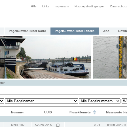
Hilfe
Links
Impressum
Nutzungsbedingungen
Datenschutz
Pegelauswahl über Karte
Pegelauswahl über Tabelle
Abo
Down
tter
Nummer
UUID
Flusskilometer
Messwerte bi
48900102
522286e2-b...
58.71
09.08.2026 11