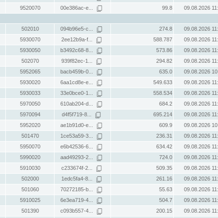
9520070
00e386ac-e...
99.8
09.08.2026 11
502010
094b96e5-c...
274.8
09.08.2026 11
5930070
2ee12b9a-f...
588.787
09.08.2026 11
5930050
b3492c68-8...
573.86
09.08.2026 11
502070
939f82ec-1...
294.82
09.08.2026 11
5952065
bacb459b-0...
635.0
09.08.2026 10
5930020
6aa1cd8e-e...
549.633
09.08.2026 11
5930033
33e0bce0-1...
558.534
09.08.2026 11
5970050
610ab204-d...
684.2
09.08.2026 11
5970094
d4f5f719-8...
695.214
09.08.2026 11
5952020
ae1b91d0-e...
609.9
09.08.2026 10
501470
1ce53a59-3...
236.31
09.08.2026 11
5950070
e6b42536-6...
634.42
09.08.2026 11
5990020
aad49293-2...
724.0
09.08.2026 11
5910030
c233674f-2...
509.35
09.08.2026 11
502000
1edc5fa4-8...
261.16
09.08.2026 11
501060
70272185-b...
55.63
09.08.2026 11
5910025
6e3ea719-4...
504.7
09.08.2026 11
501390
c093b557-4...
200.15
09.08.2026 11