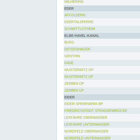
WILHERING
EDER
AFFOLDERN
EDERTALSPERRE
SCHMITTLOTHEIM
ELBE-HAVEL-KANAL
BURG
DETERSHAGEN
GENTHIN
KADE
WUSTERWITZ OP
WUSTERWITZ UP
ZERBEN OP
ZERBEN UP
EIDER
EIDER-SPERRWERK BP
FRIEDRICHSTADT STRASSENBRÜCKE
LEXFÄHRE OBERWASSER
LEXFÄHRE UNTERWASSER
NORDFELD OBERWASSER
NORDFELD UNTERWASSER