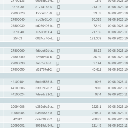
27700133
e6b68bc2-6...
15.9
09.08.2026 10
3770030
8177a148-5...
213.07
09.08.2026 10
27800020
f5bc4a51-0...
39.32
09.08.2026 10
27800040
ccd3e8f1-3...
70.315
09.08.2026 10
27800030
ed260406-b...
72.49
09.08.2026 10
3770040
16508b11-4...
217.86
09.08.2026 11
25463
0024cc40-d...
171.309
09.08.2026 10
27800060
4dbce62d-a...
38.72
09.08.2026 10
27800080
4ef9dd9c-b...
36.59
09.08.2026 10
27800090
facc5c16-f...
2.144
09.08.2026 10
27800050
d31767ef-2...
40.611
09.08.2026 10
44100104
5cdc6555-8...
90.6
09.08.2026 11
44100206
33092c28-2...
90.0
09.08.2026 11
44100024
7deedc21-2...
97.4
09.08.2026 11
10094006
c389c9e2-a...
2223.1
09.08.2026 10
10081004
53d40547-8...
2284.4
09.08.2026 11
42012
ce4e3050-2...
2009.2
09.08.2026 10
10096001
99619dc5-9...
2214.5
09.08.2026 11