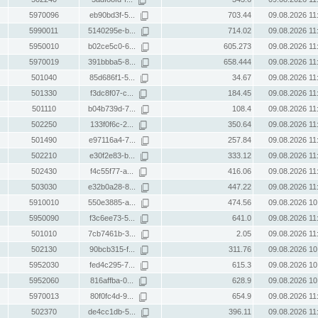
5970096
eb90bd3f-5...
703.44
09.08.2026 11
5990011
5140295e-b...
714.02
09.08.2026 11
5950010
b02ce5c0-6...
605.273
09.08.2026 11
5970019
391bbba5-8...
658.444
09.08.2026 11
501040
85d686f1-5...
34.67
09.08.2026 11
501330
f3dc8f07-c...
184.45
09.08.2026 11
501110
b04b739d-7...
108.4
09.08.2026 11
502250
133f0f6c-2...
350.64
09.08.2026 11
501490
e97116a4-7...
257.84
09.08.2026 11
502210
e30f2e83-b...
333.12
09.08.2026 11
502430
f4c55f77-a...
416.06
09.08.2026 11
503030
e32b0a28-8...
447.22
09.08.2026 11
5910010
550e3885-a...
474.56
09.08.2026 10
5950090
f3c6ee73-5...
641.0
09.08.2026 11
501010
7cb7461b-3...
2.05
09.08.2026 11
502130
90bcb315-f...
311.76
09.08.2026 10
5952030
fed4c295-7...
615.3
09.08.2026 10
5952060
816affba-0...
628.9
09.08.2026 10
5970013
80f0fc4d-9...
654.9
09.08.2026 11
502370
de4cc1db-5...
396.11
09.08.2026 11