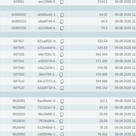
420061
aec23fd6-9...
2144.1
09.08.2026 10
42800502
ab9d5a42-2...
44.02
09.08.2026 11
42800310
c6e9f744-4...
49.2
09.08.2026 11
42800309
d2155fa6-b...
74.5
09.08.2026 11
587507
831ad501-d...
332.54
09.08.2026 11
587505
a7b1eda9-b...
326.83
09.08.2026 00
587535
e9e7f20c-9...
361.444
09.08.2026 11
587541
e4f29379-6...
371.285
09.08.2026 11
587540
c6a12d34-c...
376.56
09.08.2026 11
587550
3bfcf759-2...
376.965
09.08.2026 11
587510
64c37072-d...
344.686
09.08.2026 11
587520
532d8718-6...
346.162
09.08.2026 11
9520081
8ac85e6c-6...
110.1
09.08.2026 11
9520060
721313e7-9...
83.14
09.08.2026 11
9520020
86c5688f-2...
26.09
09.08.2026 11
9520030
7f01fbd8-6...
26.09
09.08.2026 11
9520040
61394669-3...
78.19
09.08.2026 11
9520050
cb93548e-c...
78.312
09.08.2026 11