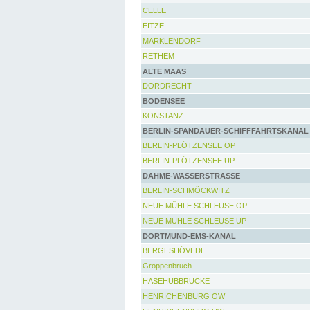
CELLE
EITZE
MARKLENDORF
RETHEM
ALTE MAAS
DORDRECHT
BODENSEE
KONSTANZ
BERLIN-SPANDAUER-SCHIFFFAHRTSKANAL
BERLIN-PLÖTZENSEE OP
BERLIN-PLÖTZENSEE UP
DAHME-WASSERSTRASSE
BERLIN-SCHMÖCKWITZ
NEUE MÜHLE SCHLEUSE OP
NEUE MÜHLE SCHLEUSE UP
DORTMUND-EMS-KANAL
BERGESHÖVEDE
Groppenbruch
HASEHUBBRÜCKE
HENRICHENBURG OW