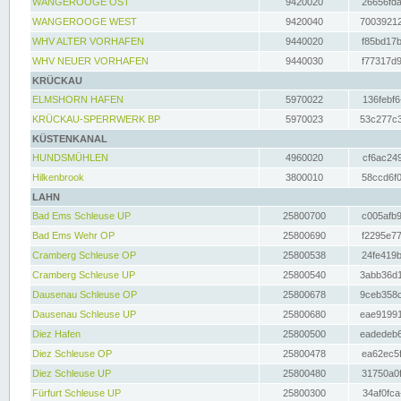
WANGEROOGE OST
9420020
26656fda
WANGEROOGE WEST
9420040
70039212
WHV ALTER VORHAFEN
9440020
f85bd17b
WHV NEUER VORHAFEN
9440030
f77317d9
KRÜCKAU
ELMSHORN HAFEN
5970022
136febf6
KRÜCKAU-SPERRWERK BP
5970023
53c277c3
KÜSTENKANAL
HUNDSMÜHLEN
4960020
cf6ac249
Hilkenbrook
3800010
58ccd6f0
LAHN
Bad Ems Schleuse UP
25800700
c005afb9
Bad Ems Wehr OP
25800690
f2295e77
Cramberg Schleuse OP
25800538
24fe419b
Cramberg Schleuse UP
25800540
3abb36d1
Dausenau Schleuse OP
25800678
9ceb358c
Dausenau Schleuse UP
25800680
eae91991
Diez Hafen
25800500
eadedeb6
Diez Schleuse OP
25800478
ea62ec5f
Diez Schleuse UP
25800480
31750a0f
Fürfurt Schleuse UP
25800300
34af0fca