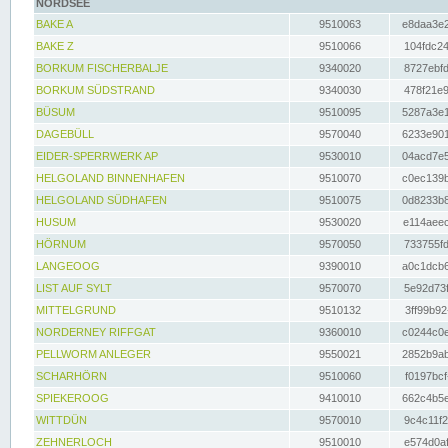
NORDSEE
BAKE A
9510063
e8daa3e2
BAKE Z
9510066
104fdc24
BORKUM FISCHERBALJE
9340020
8727ebfd
BORKUM SÜDSTRAND
9340030
478f21e9
BÜSUM
9510095
5287a3e1
DAGEBÜLL
9570040
6233e901
EIDER-SPERRWERK AP
9530010
04acd7e5
HELGOLAND BINNENHAFEN
9510070
c0ec139b
HELGOLAND SÜDHAFEN
9510075
0d8233b8
HUSUM
9530020
e114aeec
HÖRNUM
9570050
733755fd
LANGEOOG
9390010
a0c1dcb6
LIST AUF SYLT
9570070
5e92d73f
MITTELGRUND
9510132
3ff99b92
NORDERNEY RIFFGAT
9360010
c0244c0e
PELLWORM ANLEGER
9550021
2852b9ab
SCHARHÖRN
9510060
f0197bcf
SPIEKEROOG
9410010
662c4b5e
WITTDÜN
9570010
9c4c11f2
ZEHNERLOCH
9510010
e574d0af