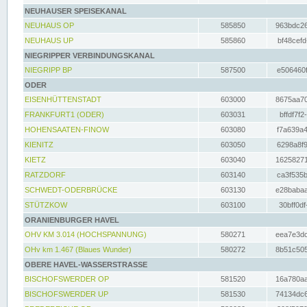
NEUHAUSER SPEISEKANAL
NEUHAUS OP
585850
963bdc26
NEUHAUS UP
585860
bf48cefd
NIEGRIPPER VERBINDUNGSKANAL
NIEGRIPP BP
587500
e506460f
ODER
EISENHÜTTENSTADT
603000
8675aa70
FRANKFURT1 (ODER)
603031
bffdf7f2
HOHENSAATEN-FINOW
603080
f7a639a4
KIENITZ
603050
6298a8f9
KIETZ
603040
16258271
RATZDORF
603140
ca3f535b
SCHWEDT-ODERBRÜCKE
603130
e28babaa
STÜTZKOW
603100
30bff0df
ORANIENBURGER HAVEL
OHV KM 3.014 (HOCHSPANNUNG)
580271
eea7e3dc
OHv km 1.467 (Blaues Wunder)
580272
8b51c505
OBERE HAVEL-WASSERSTRASSE
BISCHOFSWERDER OP
581520
16a780aa
BISCHOFSWERDER UP
581530
74134dc6