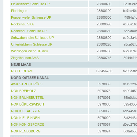
Pleidelsheim Schleuse UP
23800400
6e183f4b
Plochingen
23800100
be7ce40e
Poppenweiler Schleuse UP
23800300
f4854a4c
Rockenau SKA
23800690
4c00a166
Rockenau Schleuse UP
23800680
5ab4f00f
Schwabenheim Schleuse UP
23800800
ec9d3a4d
Untertürkheim Schleuse UP
23800220
a5ca02fb
Wieblingen Wehr UP neu
23800780
66d887a6
Ziegelhausen AMS
23800745
3944c1fd
NEUE MAAS
ROTTERDAM
123456786
a269e3be
NORD-OSTSEE-KANAL
AWK STROHBRÜCK
5970069
0e192297
NOK BREIHOLZ
5970075
4a904d59
NOK BRUNSBÜTTEL
5970091
85fc0dac
NOK DÜKERSWISCH
5970085
3954300d
NOK KIEL AUSSEN
5650068
6dc44585
NOK KIEL BINNEN
5979020
8af24d6a
NOK KÖNIGSFÖRDE
5970067
d0ec2790
NOK RENDSBURG
5970074
8c8afb56