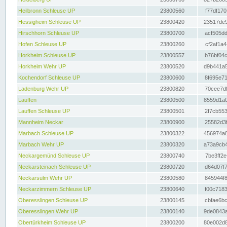
Heilbronn Schleuse UP
23800560
f77df170
Hessigheim Schleuse UP
23800420
23517de9
Hirschhorn Schleuse UP
23800700
acf505dd
Hofen Schleuse UP
23800260
cf2af1a4
Horkheim Schleuse UP
23800557
b76bf04c
Horkheim Wehr UP
23800520
d9b441a5
Kochendorf Schleuse UP
23800600
8f695e71
Ladenburg Wehr UP
23800820
70cee7df
Lauffen
23800500
8559d1a0
Lauffen Schleuse UP
23800501
2f7cb553
Mannheim Neckar
23800900
25582d3f
Marbach Schleuse UP
23800322
456974a8
Marbach Wehr UP
23800320
a73a9cb4
Neckargemünd Schleuse UP
23800740
7be3ff2e
Neckarsteinach Schleuse UP
23800720
d64d07f7
Neckarsulm Wehr UP
23800580
845944f8
Neckarzimmern Schleuse UP
23800640
f00c7183
Oberesslingen Schleuse UP
23800145
cbfae6bc
Oberesslingen Wehr UP
23800140
9de0843a
Obertürkheim Schleuse UP
23800200
80e002d8