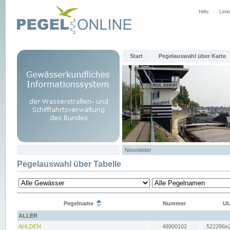
Hilfe
Link
Start
Pegelauswahl über Karte
Newsletter
Pegelauswahl über Tabelle
Pegelname
Nummer
UU
ALLER
AHLDEN
48900102
522286e2