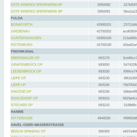
ESTE INNERES SPERRWERK AP
5950082
227b83f7
ESTE INNERES SPERRWERK BP
5950081
5fea1a12
FULDA
BONAFORTH
42900201
23721dfd
GREBENAU
42700202
acd63934
GUNTERSHAUSEN
42900100
213a585d
ROTENBURG
42700100
d1ba62a4
FINOWKANAL
EBERSWALDE OP
693170
3cd46cc7
GRAFENBRÜCK OP
693050
547422fb
LEESENBRÜCK OP
693030
f099ce74
LIEPE OP
693230
6f81b35f
LIEPE UP
693240
79d783d3
RAGÖSE OP
693190
b6bbe4f8
RUHLSDORF OP
693010
6629a4ca
STECHER OP
693210
516fbf8c
HAMME
RITTERHUDE
4940030
f49855d8
HAVEL-ODER-WASSERSTRASSE
BERLIN-SPANDAU OP
580300
e607a4b6