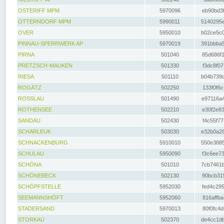
OSTERIFF MPM
5970096
eb90bd3f
OTTERNDORF MPM
5990011
5140295e
OVER
5950010
b02ce5c0
PINNAU-SPERRWERK AP
5970019
391bbba5
PIRNA
501040
85d686f1
PRETZSCH-MAUKEN
501330
f3dc8f07
RIESA
501110
b04b739d
ROGÄTZ
502250
133f0f6c
ROSSLAU
501490
e97116a4
ROTHENSEE
502210
e30f2e83
SANDAU
502430
f4c55f77
SCHARLEUK
503030
e32b0a28
SCHNACKENBURG
5910010
550e3885
SCHULAU
5950090
f3c6ee73
SCHÖNA
501010
7cb7461b
SCHÖNEBECK
502130
90bcb315
SCHÖPFSTELLE
5952030
fed4c295
SEEMANNSHÖFT
5952060
816affba
STADERSAND
5970013
80f0fc4d
STORKAU
502370
de4cc1db