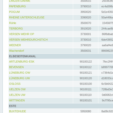
LINGEN-DARME
3500015
200363fc
PAPENBURG
3790010
ec4a598d
POGUM
3950020
5d1e4350
RHEINE UNTERSCHLEUSE
3390020
50a449ba
Rühle
3500070
15456f75
TERBORG
3910020
244cae8b
VERSEN WEHR OP
3730001
86f8dbab
VERSEN WEHRDURCHSTICH
3730010
6de43652
WEENER
3790020
aa6af4e6
Wachendorf
3500031
88698229
ELBESEITENKANAL
ARTLENBURG-ESK
90100122
7fec2f4f
BEVENSEN
90100112
b8997708
LÜNEBURG OW
90100121
c7364d1e
LÜNEBURG UW
90100120
d18033cd
OSLOSS
90100100
6c5b6422
UELZEN OW
90100111
728bd3e3
UELZEN UW
90100110
0d0082cf
WITTINGEN
90100101
9cf795ce
ESTE
BUXTEHUDE
5950080
8a08c920