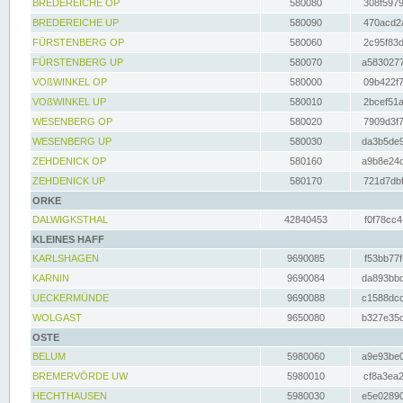
BREDEREICHE OP
580080
308f5979
BREDEREICHE UP
580090
470acd2a
FÜRSTENBERG OP
580060
2c95f83d
FÜRSTENBERG UP
580070
a5830277
VOßWINKEL OP
580000
09b422f7
VOßWINKEL UP
580010
2bcef51a
WESENBERG OP
580020
7909d3f7
WESENBERG UP
580030
da3b5de9
ZEHDENICK OP
580160
a9b8e24c
ZEHDENICK UP
580170
721d7dbf
ORKE
DALWIGKSTHAL
42840453
f0f78cc4
KLEINES HAFF
KARLSHAGEN
9690085
f53bb77f
KARNIN
9690084
da893bbd
UECKERMÜNDE
9690088
c1588dcc
WOLGAST
9650080
b327e35c
OSTE
BELUM
5980060
a9e93be0
BREMERVÖRDE UW
5980010
cf8a3ea2
HECHTHAUSEN
5980030
e5e02890