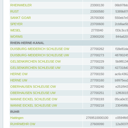
RHEINWEILER
23300130
06b978dd
RUST
23300580
5389b878
SANKT GOAR
25700300
550eb7e9
SPEYER
23700600
2cb8ae5b
WESEL
2770040
f33c3cc9
WORMS
23900200
844a620f
RHEIN-HERNE-KANAL
DUISBURG-MEIDERICH SCHLEUSE OW
27700262
f18e81da
DUISBURG-MEIDERICH SCHLEUSE UW
27700273
48780245
GELSENKIRCHEN SCHLEUSE OW
27700229
5b9f8134
GELSENKIRCHEN SCHLEUSE UW
27700230
427318d0
HERNE OW
27700150
ac6c4362
HERNE UW
27700160
b9975ea1
OBERHAUSEN SCHLEUSE OW
27700240
e251f943
OBERHAUSEN SCHLEUSE UW
27700251
12f63015
WANNE EICKEL SCHLEUSE OW
27700193
05ca0e33
WANNE EICKEL SCHLEUSE UW
27700218
23045f8b
RUHR
Hattingen
2769510000100
c0594fb5
RUHRWEHR OW
27600090
12a3037f