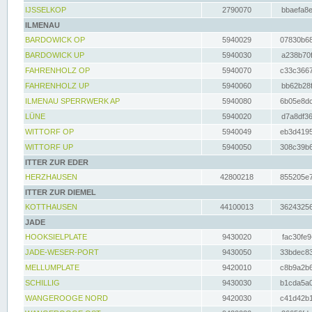
IJSSELKOP
2790070
bbaefa8e
ILMENAU
BARDOWICK OP
5940029
07830b68
BARDOWICK UP
5940030
a238b70f
FAHRENHOLZ OP
5940070
c33c3667
FAHRENHOLZ UP
5940060
bb62b28f
ILMENAU SPERRWERK AP
5940080
6b05e8dc
LÜNE
5940020
d7a8df36
WITTORF OP
5940049
eb3d4195
WITTORF UP
5940050
308c39b6
ITTER ZUR EDER
HERZHAUSEN
42800218
855205e7
ITTER ZUR DIEMEL
KOTTHAUSEN
44100013
36243256
JADE
HOOKSIELPLATE
9430020
fac30fe9
JADE-WESER-PORT
9430050
33bdec83
MELLUMPLATE
9420010
c8b9a2b6
SCHILLIG
9430030
b1cda5a0
WANGEROOGE NORD
9420030
c41d42b1