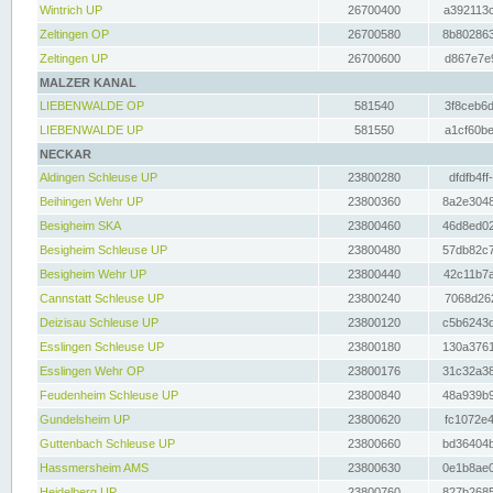
Wintrich UP
26700400
a392113c
Zeltingen OP
26700580
8b802863
Zeltingen UP
26700600
d867e7e9
MALZER KANAL
LIEBENWALDE OP
581540
3f8ceb6d
LIEBENWALDE UP
581550
a1cf60be
NECKAR
Aldingen Schleuse UP
23800280
dfdfb4ff
Beihingen Wehr UP
23800360
8a2e3048
Besigheim SKA
23800460
46d8ed02
Besigheim Schleuse UP
23800480
57db82c7
Besigheim Wehr UP
23800440
42c11b7a
Cannstatt Schleuse UP
23800240
7068d262
Deizisau Schleuse UP
23800120
c5b6243d
Esslingen Schleuse UP
23800180
130a3761
Esslingen Wehr OP
23800176
31c32a38
Feudenheim Schleuse UP
23800840
48a939b9
Gundelsheim UP
23800620
fc1072e4
Guttenbach Schleuse UP
23800660
bd36404b
Hassmersheim AMS
23800630
0e1b8ae0
Heidelberg UP
23800760
827b2685