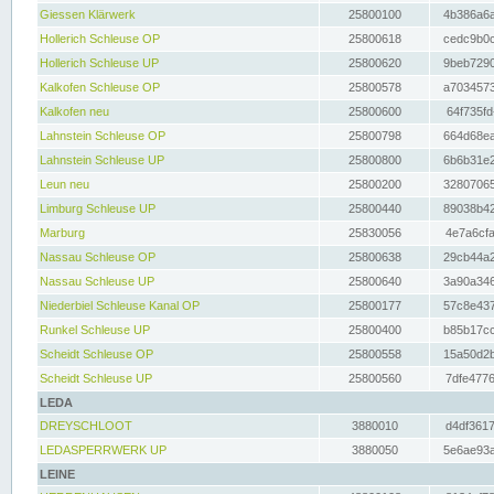
Giessen Klärwerk
25800100
4b386a6a
Hollerich Schleuse OP
25800618
cedc9b0c
Hollerich Schleuse UP
25800620
9beb7290
Kalkofen Schleuse OP
25800578
a7034573
Kalkofen neu
25800600
64f735fd
Lahnstein Schleuse OP
25800798
664d68ea
Lahnstein Schleuse UP
25800800
6b6b31e2
Leun neu
25800200
32807065
Limburg Schleuse UP
25800440
89038b42
Marburg
25830056
4e7a6cfa
Nassau Schleuse OP
25800638
29cb44a2
Nassau Schleuse UP
25800640
3a90a346
Niederbiel Schleuse Kanal OP
25800177
57c8e437
Runkel Schleuse UP
25800400
b85b17cc
Scheidt Schleuse OP
25800558
15a50d2b
Scheidt Schleuse UP
25800560
7dfe4776
LEDA
DREYSCHLOOT
3880010
d4df3617
LEDASPERRWERK UP
3880050
5e6ae93a
LEINE