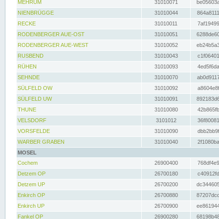
MEHRUM
31010071
be05603a
NIENBRÜGGE
31010044
864a8111
RECKE
31010011
7af19499
RODENBERGER AUE-OST
31010051
6288de60
RODENBERGER AUE-WEST
31010052
eb24b5a3
RUSBEND
31010043
c1f06401
RÜHEN
31010093
4ed5f6da
SEHNDE
31010070
ab0d9117
SÜLFELD OW
31010092
a8604e8f
SÜLFELD UW
31010091
892183d6
THUNE
31010080
42b865fb
VELSDORF
3101012
36f80081
VORSFELDE
31010090
dbb2bb9f
WARBER GRABEN
31010040
2f1080ba
MOSEL
Cochem
26900400
768df4e9
Detzem OP
26700180
c40912fd
Detzem UP
26700200
dc344605
Enkirch OP
26700880
87207dcd
Enkirch UP
26700900
ee861944
Fankel OP
26900280
68198b48