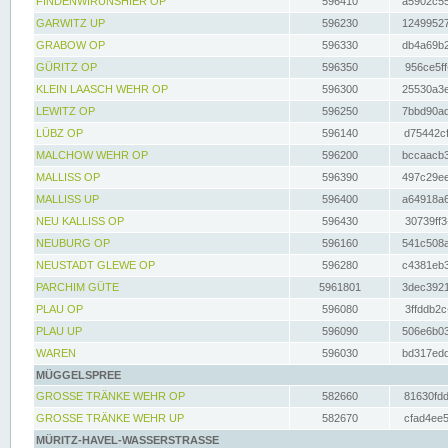
FINDENWIRUNSHIER OP
596410
a5902c55
GARWITZ UP
596230
12499527
GRABOW OP
596330
db4a69b2
GÜRITZ OP
596350
956ce5ff
KLEIN LAASCH WEHR OP
596300
25530a3e
LEWITZ OP
596250
7bbd90ad
LÜBZ OP
596140
d75442cf
MALCHOW WEHR OP
596200
bccaacb3
MALLISS OP
596390
497c29ee
MALLISS UP
596400
a64918a6
NEU KALLISS OP
596430
30739ff3
NEUBURG OP
596160
541c508a
NEUSTADT GLEWE OP
596280
c4381eb3
PARCHIM GÜTE
5961801
3dec3921
PLAU OP
596080
3ffddb2c
PLAU UP
596090
506e6b03
WAREN
596030
bd317edd
MÜGGELSPREE
GROSSE TRÄNKE WEHR OP
582660
81630fdd
GROSSE TRÄNKE WEHR UP
582670
cfad4ee5
MÜRITZ-HAVEL-WASSERSTRASSE