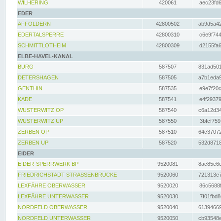
WILHERING
420061
aec23fd6
EDER
AFFOLDERN
42800502
ab9d5a42
EDERTALSPERRE
42800310
c6e9f744
SCHMITTLOTHEIM
42800309
d2155fa6
ELBE-HAVEL-KANAL
BURG
587507
831ad501
DETERSHAGEN
587505
a7b1eda9
GENTHIN
587535
e9e7f20c
KADE
587541
e4f29379
WUSTERWITZ OP
587540
c6a12d34
WUSTERWITZ UP
587550
3bfcf759
ZERBEN OP
587510
64c37072
ZERBEN UP
587520
532d8718
EIDER
EIDER-SPERRWERK BP
9520081
8ac85e6c
FRIEDRICHSTADT STRASSENBRÜCKE
9520060
721313e7
LEXFÄHRE OBERWASSER
9520020
86c5688f
LEXFÄHRE UNTERWASSER
9520030
7f01fbd8
NORDFELD OBERWASSER
9520040
61394669
NORDFELD UNTERWASSER
9520050
cb93548e