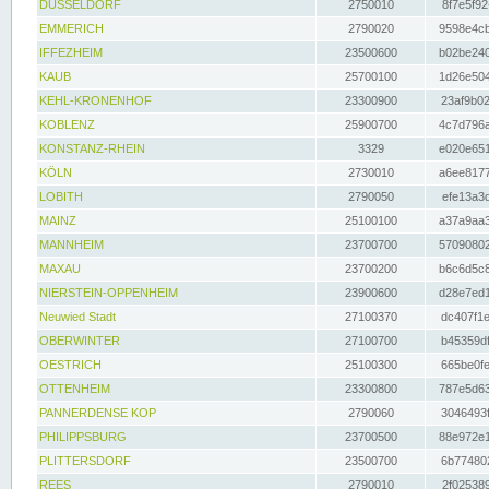
DÜSSELDORF
2750010
8f7e5f92
EMMERICH
2790020
9598e4cb
IFFEZHEIM
23500600
b02be240
KAUB
25700100
1d26e504
KEHL-KRONENHOF
23300900
23af9b02
KOBLENZ
25900700
4c7d796a
KONSTANZ-RHEIN
3329
e020e651
KÖLN
2730010
a6ee8177
LOBITH
2790050
efe13a3d
MAINZ
25100100
a37a9aa3
MANNHEIM
23700700
57090802
MAXAU
23700200
b6c6d5c8
NIERSTEIN-OPPENHEIM
23900600
d28e7ed1
Neuwied Stadt
27100370
dc407f1e
OBERWINTER
27100700
b45359df
OESTRICH
25100300
665be0fe
OTTENHEIM
23300800
787e5d63
PANNERDENSE KOP
2790060
3046493f
PHILIPPSBURG
23700500
88e972e1
PLITTERSDORF
23500700
6b774802
REES
2790010
2f025389