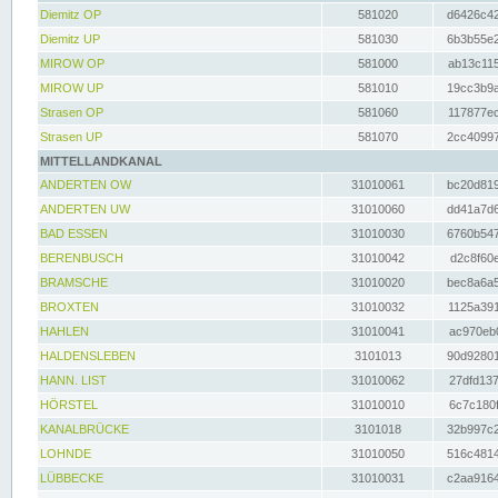
Diemitz OP
581020
d6426c42
Diemitz UP
581030
6b3b55e2
MIROW OP
581000
ab13c115
MIROW UP
581010
19cc3b9a
Strasen OP
581060
117877ec
Strasen UP
581070
2cc40997
MITTELLANDKANAL
ANDERTEN OW
31010061
bc20d819
ANDERTEN UW
31010060
dd41a7d6
BAD ESSEN
31010030
6760b547
BERENBUSCH
31010042
d2c8f60e
BRAMSCHE
31010020
bec8a6a5
BROXTEN
31010032
1125a391
HAHLEN
31010041
ac970eb0
HALDENSLEBEN
3101013
90d92801
HANN. LIST
31010062
27dfd137
HÖRSTEL
31010010
6c7c180f
KANALBRÜCKE
3101018
32b997c2
LOHNDE
31010050
516c4814
LÜBBECKE
31010031
c2aa9164