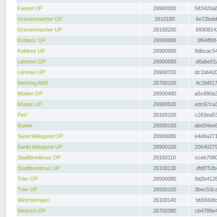
Fankel UP
26900300
583420a8
Grevenmacher OP
2610180
6e72bebf
Grevenmacher UP
26100200
69308142
Koblenz OP
26900880
3f64ff08
Koblenz UP
26900900
9dbcac54
Lehmen OP
26900680
d0abe01a
Lehmen UP
26900700
dc1bb420
Mehring AMS
26700100
4c1b6f17
Müden OP
26900480
a5c880a3
Müden UP
26900500
edc67ca3
Perl
26100100
c263ea53
Ruwer
26500150
abd34ee6
Sankt Aldegund OP
26900080
e4d6a271
Sankt Aldegund UP
26900100
20640279
Stadtbredimus OP
26100110
cceb7060
Stadtbredimus UP
26100130
dfdf753b
Trier OP
26500080
9d2b4126
Trier UP
26500100
3bec53ca
Wincheringen
26100140
bb5560fc
Wintrich OP
26700380
cb4789e4