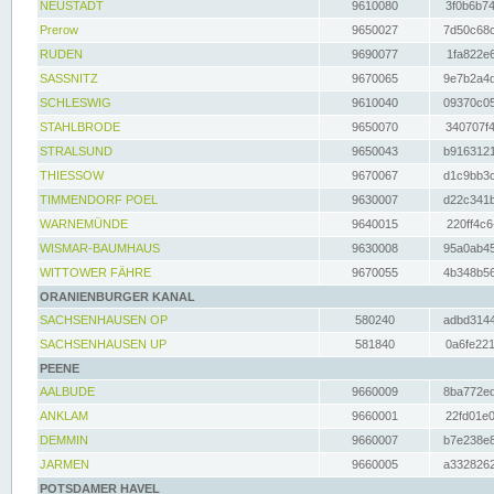
NEUSTADT
9610080
3f0b6b74
Prerow
9650027
7d50c68c
RUDEN
9690077
1fa822e6
SASSNITZ
9670065
9e7b2a4d
SCHLESWIG
9610040
09370c05
STAHLBRODE
9650070
340707f4
STRALSUND
9650043
b9163121
THIESSOW
9670067
d1c9bb3c
TIMMENDORF POEL
9630007
d22c341b
WARNEMÜNDE
9640015
220ff4c6
WISMAR-BAUMHAUS
9630008
95a0ab45
WITTOWER FÄHRE
9670055
4b348b56
ORANIENBURGER KANAL
SACHSENHAUSEN OP
580240
adbd3144
SACHSENHAUSEN UP
581840
0a6fe221
PEENE
AALBUDE
9660009
8ba772ed
ANKLAM
9660001
22fd01e0
DEMMIN
9660007
b7e238e8
JARMEN
9660005
a3328262
POTSDAMER HAVEL