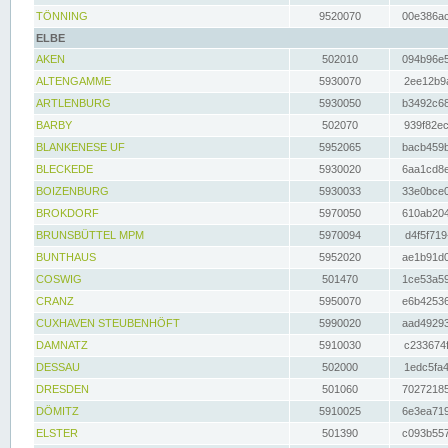
TÖNNING
9520070
00e386ac
ELBE
AKEN
502010
094b96e5
ALTENGAMME
5930070
2ee12b9a
ARTLENBURG
5930050
b3492c68
BARBY
502070
939f82ec
BLANKENESE UF
5952065
bacb459b
BLECKEDE
5930020
6aa1cd8e
BOIZENBURG
5930033
33e0bce0
BROKDORF
5970050
610ab204
BRUNSBÜTTEL MPM
5970094
d4f5f719
BUNTHAUS
5952020
ae1b91d0
COSWIG
501470
1ce53a59
CRANZ
5950070
e6b42536
CUXHAVEN STEUBENHÖFT
5990020
aad49293
DAMNATZ
5910030
c233674f
DESSAU
502000
1edc5fa4
DRESDEN
501060
70272185
DÖMITZ
5910025
6e3ea719
ELSTER
501390
c093b557