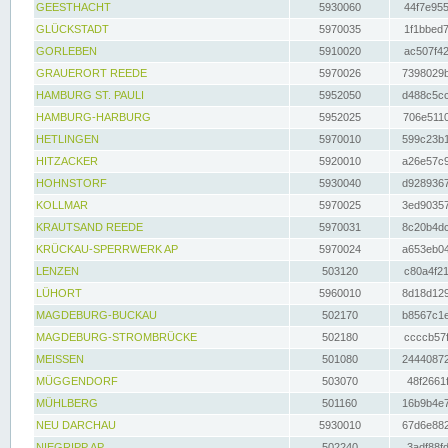
GEESTHACHT
5930060
44f7e955
GLÜCKSTADT
5970035
1f1bbed7
GORLEBEN
5910020
ac507f42
GRAUERORT REEDE
5970026
7398029b
HAMBURG ST. PAULI
5952050
d488c5cc
HAMBURG-HARBURG
5952025
706e5110
HETLINGEN
5970010
599c23b1
HITZACKER
5920010
a26e57c9
HOHNSTORF
5930040
d9289367
KOLLMAR
5970025
3ed90357
KRAUTSAND REEDE
5970031
8c20b4dc
KRÜCKAU-SPERRWERK AP
5970024
a653eb04
LENZEN
503120
c80a4f21
LÜHORT
5960010
8d18d129
MAGDEBURG-BUCKAU
502170
b8567c1e
MAGDEBURG-STROMBRÜCKE
502180
ccccb57f
MEISSEN
501080
24440872
MÜGGENDORF
503070
48f2661f
MÜHLBERG
501160
16b9b4e7
NEU DARCHAU
5930010
67d6e882
NIEGRIPP AP
502240
3adf88fd