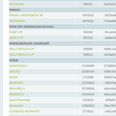
POTSDAM
580412
5e10e1e7
PINNAU
PINNAU-SPERRWERK BP
5970018
26259e8f
UETERSEN
5970016
575da86f
PAREYER VERBINDUNGSKANAL
PAREY EP
502300
25ca1bef
PAREY UP
587530
bafddcbf
RHEINSBERGER GEWÄSSER
WOLFSBRUCH OP
589000
4d00c13e
WOLFSBRUCH UP
589010
3d43a8d7
RHEIN
ANDERNACH
27100400
5735892a
BINGEN
25300200
0309cd61
BONN
2710080
593647aa
BOPPARD
25700500
2ff6379d
BRAUBACH
25700600
d6dc44d1
BREISACH
23300320
9da1ad2b
Basel-Rheinhalle
2310010
94f6eff1
Bodenheim
23900620
f6be7857
DUISBURG-RUHRORT
2770010
c0f51e35