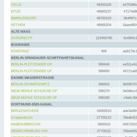
CELLE
48300105
b475386c
EITZE
48900237
47174d8f
MARKLENDORF
48700103
8b4f9f7c
RETHEM
48900204
5aaed954
ALTE MAAS
DORDRECHT
123456785
6c6f84c2
BODENSEE
KONSTANZ
906
aa9179c1
BERLIN-SPANDAUER-SCHIFFFAHRTSKANAL
BERLIN-PLÖTZENSEE OP
586640
ee52ce62
BERLIN-PLÖTZENSEE UP
586650
45721a68
DAHME-WASSERSTRASSE
BERLIN-SCHMÖCKWITZ
586810
6b595707
NEUE MÜHLE SCHLEUSE OP
586270
0e0dbcc9
NEUE MÜHLE SCHLEUSE UP
586280
c9a6c3bf
DORTMUND-EMS-KANAL
BERGESHÖVEDE
34000010
ade3a084
Groppenbruch
27700122
7bbdb421
HASEHUBBRÜCKE
3690010
04572010
HENRICHENBURG OW
27700111
70bee932