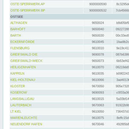
OSTE-SPERRWERK AP
9000000590
8c3295dc
OSTE-SPERRWERK BP
9000000532
7cb4566b
OSTSEE
ALTHAGEN
9650024
b8d05bf9
BARHÖFT
9650040
09227288
BARTH
9650030
00c33ed9
ECKERNFÖRDE
9610045
1faa9b2c
FLENSBURG
9610010
9e19c411
GREIFSWALD OIE
9690078
087b6386
GREIFSWALD-WIECK
9650073
6b53ef42
HEILIGENHAFEN
9610070
06219dd9
KAPPELN
9610035
b09f2243
KIEL-HOLTENAU
9610066
3ad4013f
KLOSTER
9670050
905e7328
KOSEROW
9690093
c0f33a36
LANGBALLIGAU
9610015
5a33bf14
LAUTERBACH
9670063
91922b9b
LT KIEL
9610050
736437d7
MARIENLEUCHTE
9610075
8effc15d
NEUENDORF HAFEN
9670046
492f85b8