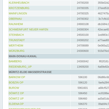
KLEINHEUBACH
24700200
355b02d2
KROTZENBURG
24700335
27eed51b
MAINFLINGEN
24700325
4627475d
OBERNAU
24700302
3c7cfb10
RAUNHEIM
24900108
db1684c1
SCHWEINFURT NEUER HAFEN
24300304
42ecae60
STEINBACH
24500100
1ed983c3
TRUNSTADT
24300202
a77aad00
WERTHEIM
24709089
0e065a22
WÜRZBURG
24300600
915d76e1
MAIN-DONAU-KANAL
BAMBERG
24300042
ff02f181
RIEDENBURG_UP
13409200
4a69e82e
MÜRITZ-ELDE-WASSERSTRASSE
BARKOW OP
596100
06d86c6b
BOBZIN OP
596120
faefa284
BUROW
5961601
a68cf527
DÖMITZ OP
596450
ec8188ee
DÖMITZ UP
596460
ad3a51da
ELDENA OP
596370
0fab94c7