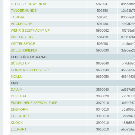
STÖR-SPERRWERK AP
5970041
d9acdbec
TANGERMÜNDE
502350
13e91b77
TORGAU
501261
83bbaedb
VOCKERODE
501480
ae93f2a5
WEHR GEESTHACHT UP
5930062
0f7f58a8
WITTENBERG
501420
070b1eb4
WITTENBERGE
503050
cbf3cd49
ZOLLENSPIEKER
5930090
3de8ea26
ELBE-LÜBECK-KANAL
BÜSSAU UP
9669040
bf7bb8e8
DONNERSCHLEUSE OP
9660049
45634232
MÖLLN
9660050
46644438
EMS
DALUM
3550040
ad357e52
DUKEGAT
3990020
7753c1fa
EMDEN NEUE SEESCHLEUSE
3970010
edfdf747
EMSHÖRN
9340010
c8af067c
FUESTRUP
3310010
3a8ed45f
KNOCK
3990010
438b565e
LEERORT
3910010
abb23dad