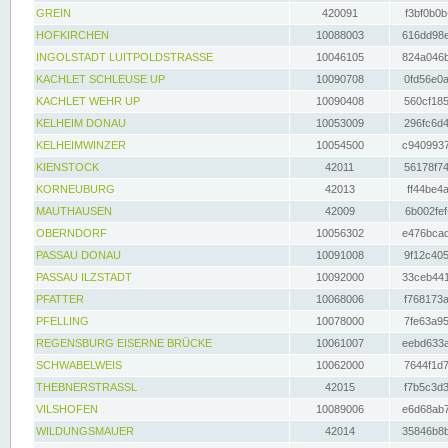
GREIN
420091
f3bf0b0b
HOFKIRCHEN
10088003
616dd98e
INGOLSTADT LUITPOLDSTRASSE
10046105
824a046b
KACHLET SCHLEUSE UP
10090708
0fd56e0a
KACHLET WEHR UP
10090408
560cf185
KELHEIM DONAU
10053009
296fc6d4
KELHEIMWINZER
10054500
c9409937
KIENSTOCK
42011
56178f74
KORNEUBURG
42013
ff44be4a
MAUTHAUSEN
42009
6b002fef
OBERNDORF
10056302
e476bcad
PASSAU DONAU
10091008
9f12c405
PASSAU ILZSTADT
10092000
33ceb441
PFATTER
10068006
f768173a
PFELLING
10078000
7fe63a95
REGENSBURG EISERNE BRÜCKE
10061007
eebd633a
SCHWABELWEIS
10062000
7644f1d7
THEBNERSTRASSL
42015
f7b5c3d3
VILSHOFEN
10089006
e6d68ab7
WILDUNGSMAUER
42014
35846b8b