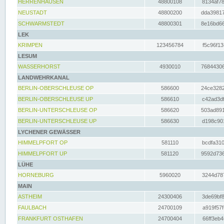
HERRENHAUSEN
48800108
8134af78
NEUSTADT
48800200
dda39817
SCHWARMSTEDT
48800301
8e16bd66
LEK
KRIMPEN
123456784
f5c96f13
LESUM
WASSERHORST
4930010
76844306
LANDWEHRKANAL
BERLIN-OBERSCHLEUSE OP
586600
24ce3282
BERLIN-OBERSCHLEUSE UP
586610
c42ad3df
BERLIN-UNTERSCHLEUSE OP
586620
503ad891
BERLIN-UNTERSCHLEUSE UP
586630
d198c901
LYCHENER GEWÄSSER
HIMMELPFORT OP
581110
bcdfa310
HIMMELPFORT UP
581120
9592d736
LÜHE
HORNEBURG
5960020
3244d787
MAIN
ASTHEIM
24300406
3de69bf8
FAULBACH
24700109
a919f57f
FRANKFURT OSTHAFEN
24700404
66ff3eb4