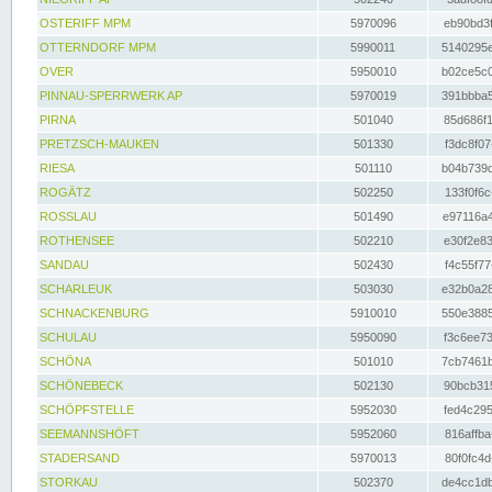
OSTERIFF MPM
5970096
eb90bd3f
OTTERNDORF MPM
5990011
5140295e
OVER
5950010
b02ce5c0
PINNAU-SPERRWERK AP
5970019
391bbba5
PIRNA
501040
85d686f1
PRETZSCH-MAUKEN
501330
f3dc8f07
RIESA
501110
b04b739d
ROGÄTZ
502250
133f0f6c
ROSSLAU
501490
e97116a4
ROTHENSEE
502210
e30f2e83
SANDAU
502430
f4c55f77
SCHARLEUK
503030
e32b0a28
SCHNACKENBURG
5910010
550e3885
SCHULAU
5950090
f3c6ee73
SCHÖNA
501010
7cb7461b
SCHÖNEBECK
502130
90bcb315
SCHÖPFSTELLE
5952030
fed4c295
SEEMANNSHÖFT
5952060
816affba
STADERSAND
5970013
80f0fc4d
STORKAU
502370
de4cc1db