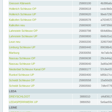
Giessen Klärwerk
25800100
4b386a6a
Hollerich Schleuse OP
25800618
cedc9b0c
Hollerich Schleuse UP
25800620
9beb7290
Kalkofen Schleuse OP
25800578
a7034573
Kalkofen neu
25800600
64f735fd
Lahnstein Schleuse OP
25800798
664d68ea
Lahnstein Schleuse UP
25800800
6b6b31e2
Leun neu
25800200
32807065
Limburg Schleuse UP
25800440
89038b42
Marburg
25830056
4e7a6cfa
Nassau Schleuse OP
25800638
29cb44a2
Nassau Schleuse UP
25800640
3a90a346
Niederbiel Schleuse Kanal OP
25800177
57c8e437
Runkel Schleuse UP
25800400
b85b17cc
Scheidt Schleuse OP
25800558
15a50d2b
Scheidt Schleuse UP
25800560
7dfe4776
LEDA
DREYSCHLOOT
3880010
d4df3617
LEDASPERRWERK UP
3880050
5e6ae93a
LEINE