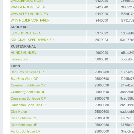
WANGEROOGE OST
9420020
26656fda
WANGEROOGE WEST
9420040
70039212
WHV ALTER VORHAFEN
9440020
f85bd17b
WHV NEUER VORHAFEN
9440030
f77317d9
KRÜCKAU
ELMSHORN HAFEN
5970022
136febf6
KRÜCKAU-SPERRWERK BP
5970023
53c277c3
KÜSTENKANAL
HUNDSMÜHLEN
4960020
cf6ac249
Hilkenbrook
3800010
58ccd6f0
LAHN
Bad Ems Schleuse UP
25800700
c005afb9
Bad Ems Wehr OP
25800690
f2295e77
Cramberg Schleuse OP
25800538
24fe419b
Cramberg Schleuse UP
25800540
3abb36d1
Dausenau Schleuse OP
25800678
9ceb358c
Dausenau Schleuse UP
25800680
eae91991
Diez Hafen
25800500
eadedeb6
Diez Schleuse OP
25800478
ea62ec5f
Diez Schleuse UP
25800480
31750a0f
Fürfurt Schleuse UP
25800300
34af0fca