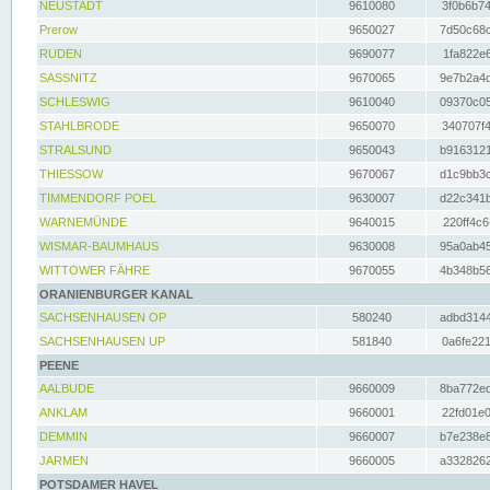
NEUSTADT
9610080
3f0b6b74
Prerow
9650027
7d50c68c
RUDEN
9690077
1fa822e6
SASSNITZ
9670065
9e7b2a4d
SCHLESWIG
9610040
09370c05
STAHLBRODE
9650070
340707f4
STRALSUND
9650043
b9163121
THIESSOW
9670067
d1c9bb3c
TIMMENDORF POEL
9630007
d22c341b
WARNEMÜNDE
9640015
220ff4c6
WISMAR-BAUMHAUS
9630008
95a0ab45
WITTOWER FÄHRE
9670055
4b348b56
ORANIENBURGER KANAL
SACHSENHAUSEN OP
580240
adbd3144
SACHSENHAUSEN UP
581840
0a6fe221
PEENE
AALBUDE
9660009
8ba772ed
ANKLAM
9660001
22fd01e0
DEMMIN
9660007
b7e238e8
JARMEN
9660005
a3328262
POTSDAMER HAVEL