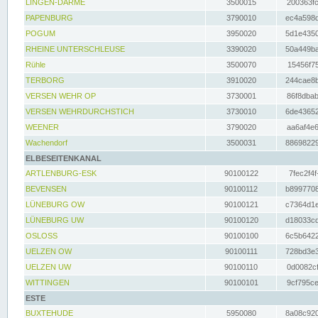
LINGEN-DARME
3500015
200363fc
PAPENBURG
3790010
ec4a598d
POGUM
3950020
5d1e4350
RHEINE UNTERSCHLEUSE
3390020
50a449ba
Rühle
3500070
15456f75
TERBORG
3910020
244cae8b
VERSEN WEHR OP
3730001
86f8dbab
VERSEN WEHRDURCHSTICH
3730010
6de43652
WEENER
3790020
aa6af4e6
Wachendorf
3500031
88698229
ELBESEITENKANAL
ARTLENBURG-ESK
90100122
7fec2f4f
BEVENSEN
90100112
b8997708
LÜNEBURG OW
90100121
c7364d1e
LÜNEBURG UW
90100120
d18033cd
OSLOSS
90100100
6c5b6422
UELZEN OW
90100111
728bd3e3
UELZEN UW
90100110
0d0082cf
WITTINGEN
90100101
9cf795ce
ESTE
BUXTEHUDE
5950080
8a08c920