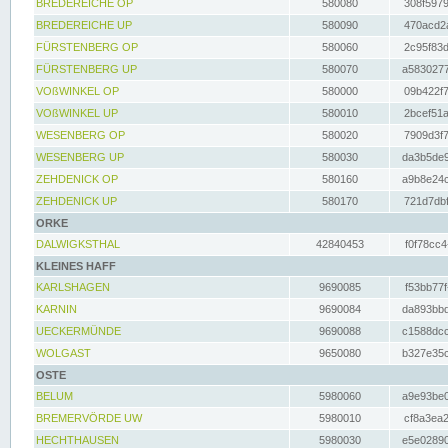
BREDEREICHE OP
580080
308f5979
BREDEREICHE UP
580090
470acd2a
FÜRSTENBERG OP
580060
2c95f83d
FÜRSTENBERG UP
580070
a5830277
VOßWINKEL OP
580000
09b422f7
VOßWINKEL UP
580010
2bcef51a
WESENBERG OP
580020
7909d3f7
WESENBERG UP
580030
da3b5de9
ZEHDENICK OP
580160
a9b8e24c
ZEHDENICK UP
580170
721d7dbf
ORKE
DALWIGKSTHAL
42840453
f0f78cc4
KLEINES HAFF
KARLSHAGEN
9690085
f53bb77f
KARNIN
9690084
da893bbd
UECKERMÜNDE
9690088
c1588dcc
WOLGAST
9650080
b327e35c
OSTE
BELUM
5980060
a9e93be0
BREMERVÖRDE UW
5980010
cf8a3ea2
HECHTHAUSEN
5980030
e5e02890