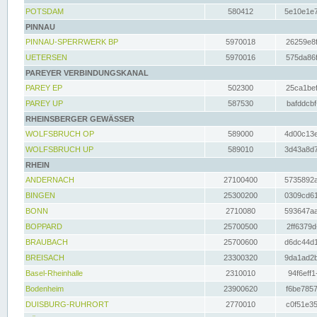
POTSDAM
580412
5e10e1e7
PINNAU
PINNAU-SPERRWERK BP
5970018
26259e8f
UETERSEN
5970016
575da86f
PAREYER VERBINDUNGSKANAL
PAREY EP
502300
25ca1bef
PAREY UP
587530
bafddcbf
RHEINSBERGER GEWÄSSER
WOLFSBRUCH OP
589000
4d00c13e
WOLFSBRUCH UP
589010
3d43a8d7
RHEIN
ANDERNACH
27100400
5735892a
BINGEN
25300200
0309cd61
BONN
2710080
593647aa
BOPPARD
25700500
2ff6379d
BRAUBACH
25700600
d6dc44d1
BREISACH
23300320
9da1ad2b
Basel-Rheinhalle
2310010
94f6eff1
Bodenheim
23900620
f6be7857
DUISBURG-RUHRORT
2770010
c0f51e35