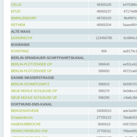
CELLE
48300105
b475386c
EITZE
48900237
47174d8f
MARKLENDORF
48700103
8b4f9f7c
RETHEM
48900204
5aaed954
ALTE MAAS
DORDRECHT
123456785
6c6f84c2
BODENSEE
KONSTANZ
906
aa9179c1
BERLIN-SPANDAUER-SCHIFFFAHRTSKANAL
BERLIN-PLÖTZENSEE OP
586640
ee52ce62
BERLIN-PLÖTZENSEE UP
586650
45721a68
DAHME-WASSERSTRASSE
BERLIN-SCHMÖCKWITZ
586810
6b595707
NEUE MÜHLE SCHLEUSE OP
586270
0e0dbcc9
NEUE MÜHLE SCHLEUSE UP
586280
c9a6c3bf
DORTMUND-EMS-KANAL
BERGESHÖVEDE
34000010
ade3a084
Groppenbruch
27700122
7bbdb421
HASEHUBBRÜCKE
3690010
04572010
HENRICHENBURG OW
27700111
70bee932