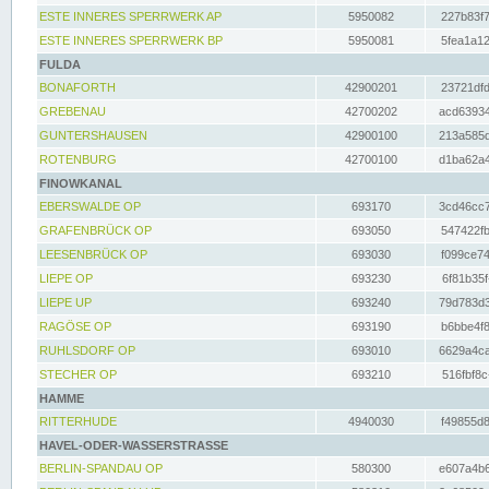
ESTE INNERES SPERRWERK AP
5950082
227b83f7
ESTE INNERES SPERRWERK BP
5950081
5fea1a12
FULDA
BONAFORTH
42900201
23721dfd
GREBENAU
42700202
acd63934
GUNTERSHAUSEN
42900100
213a585d
ROTENBURG
42700100
d1ba62a4
FINOWKANAL
EBERSWALDE OP
693170
3cd46cc7
GRAFENBRÜCK OP
693050
547422fb
LEESENBRÜCK OP
693030
f099ce74
LIEPE OP
693230
6f81b35f
LIEPE UP
693240
79d783d3
RAGÖSE OP
693190
b6bbe4f8
RUHLSDORF OP
693010
6629a4ca
STECHER OP
693210
516fbf8c
HAMME
RITTERHUDE
4940030
f49855d8
HAVEL-ODER-WASSERSTRASSE
BERLIN-SPANDAU OP
580300
e607a4b6