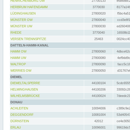
HENRICHENBURG UW
27700133
e6b68bc2
HERBRUM HAFENDAMM
3770030
8177a148
LÜDINGHAUSEN
27800020
f5bc4a51
MÜNSTER OW
27800040
ccd3e8f1
MÜNSTER UW
27800030
ed260406
RHEDE
3770040
16508b11
VERSEN TRENNSPITZE
25463
0024cc40
DATTELN-HAMM-KANAL
HAMM OW
27800060
4dbce62d
HAMM UW
27800080
4ef9dd9c
WALTROP
27800090
facc5c16
WERRIES OW
27800050
d31767ef
DIEMEL
DIEMELTALSPERRE
44100104
5cdc6555
HELMINGHAUSEN
44100206
33092c28
WILHELMSBRÜCKE
44100024
7deedc21
DONAU
ACHLEITEN
10094006
c389c9e2
DEGGENDORF
10081004
53d40547
DÜRNSTEIN
42012
ce4e3050
ERLAU
10096001
99619dc5