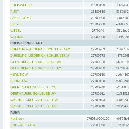
RHEINWEILER
23300130
06b978dd
RUST
23300580
5389b878
SANKT GOAR
25700300
550eb7e9
SPEYER
23700600
2cb8ae5b
WESEL
2770040
f33c3cc9
WORMS
23900200
844a620f
RHEIN-HERNE-KANAL
DUISBURG-MEIDERICH SCHLEUSE OW
27700262
f18e81da
DUISBURG-MEIDERICH SCHLEUSE UW
27700273
48780245
GELSENKIRCHEN SCHLEUSE OW
27700229
5b9f8134
GELSENKIRCHEN SCHLEUSE UW
27700230
427318d0
HERNE OW
27700150
ac6c4362
HERNE UW
27700160
b9975ea1
OBERHAUSEN SCHLEUSE OW
27700240
e251f943
OBERHAUSEN SCHLEUSE UW
27700251
12f63015
WANNE EICKEL SCHLEUSE OW
27700193
05ca0e33
WANNE EICKEL SCHLEUSE UW
27700218
23045f8b
RUHR
Hattingen
2769510000100
c0594fb5
RUHRWEHR OW
27600090
12a3037f