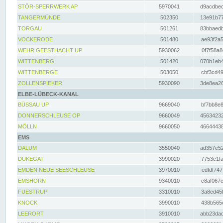
STÖR-SPERRWERK AP
5970041
d9acdbec
TANGERMÜNDE
502350
13e91b77
TORGAU
501261
83bbaedb
VOCKERODE
501480
ae93f2a5
WEHR GEESTHACHT UP
5930062
0f7f58a8
WITTENBERG
501420
070b1eb4
WITTENBERGE
503050
cbf3cd49
ZOLLENSPIEKER
5930090
3de8ea26
ELBE-LÜBECK-KANAL
BÜSSAU UP
9669040
bf7bb8e8
DONNERSCHLEUSE OP
9660049
45634232
MÖLLN
9660050
46644438
EMS
DALUM
3550040
ad357e52
DUKEGAT
3990020
7753c1fa
EMDEN NEUE SEESCHLEUSE
3970010
edfdf747
EMSHÖRN
9340010
c8af067c
FUESTRUP
3310010
3a8ed45f
KNOCK
3990010
438b565e
LEERORT
3910010
abb23dad