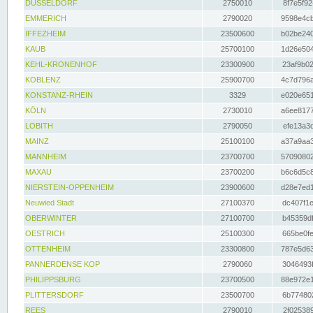
DÜSSELDORF
2750010
8f7e5f92
EMMERICH
2790020
9598e4cb
IFFEZHEIM
23500600
b02be240
KAUB
25700100
1d26e504
KEHL-KRONENHOF
23300900
23af9b02
KOBLENZ
25900700
4c7d796a
KONSTANZ-RHEIN
3329
e020e651
KÖLN
2730010
a6ee8177
LOBITH
2790050
efe13a3d
MAINZ
25100100
a37a9aa3
MANNHEIM
23700700
57090802
MAXAU
23700200
b6c6d5c8
NIERSTEIN-OPPENHEIM
23900600
d28e7ed1
Neuwied Stadt
27100370
dc407f1e
OBERWINTER
27100700
b45359df
OESTRICH
25100300
665be0fe
OTTENHEIM
23300800
787e5d63
PANNERDENSE KOP
2790060
3046493f
PHILIPPSBURG
23700500
88e972e1
PLITTERSDORF
23500700
6b774802
REES
2790010
2f025389