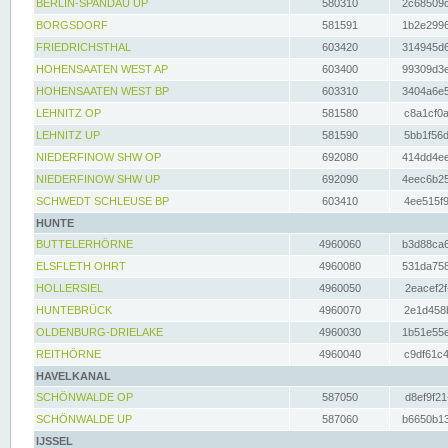
BERLIN-SPANDAU UP
580310
2c68509c
BORGSDORF
581591
1b2e2996
FRIEDRICHSTHAL
603420
314945d6
HOHENSAATEN WEST AP
603400
99309d3e
HOHENSAATEN WEST BP
603310
3404a6e5
LEHNITZ OP
581580
c8a1cf0a
LEHNITZ UP
581590
5bb1f56d
NIEDERFINOW SHW OP
692080
414dd4ee
NIEDERFINOW SHW UP
692090
4eec6b25
SCHWEDT SCHLEUSE BP
603410
4ee515f9
HUNTE
BUTTELERHÖRNE
4960060
b3d88ca6
ELSFLETH OHRT
4960080
531da758
HOLLERSIEL
4960050
2eacef2f
HUNTEBRÜCK
4960070
2e1d458b
OLDENBURG-DRIELAKE
4960030
1b51e55e
REITHÖRNE
4960040
c9df61c4
HAVELKANAL
SCHÖNWALDE OP
587050
d8ef9f21
SCHÖNWALDE UP
587060
b6650b13
IJSSEL