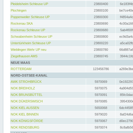
Pleidelsheim Schleuse UP
23800400
6e183f4b
Plochingen
23800100
be7ce40e
Poppenweiler Schleuse UP
23800300
f4854a4c
Rockenau SKA
23800690
4c00a166
Rockenau Schleuse UP
23800680
5ab4f00f
Schwabenheim Schleuse UP
23800800
ec9d3a4d
Untertürkheim Schleuse UP
23800220
a5ca02fb
Wieblingen Wehr UP neu
23800780
66d887a6
Ziegelhausen AMS
23800745
3944c1fd
NEUE MAAS
ROTTERDAM
123456786
a269e3be
NORD-OSTSEE-KANAL
AWK STROHBRÜCK
5970069
0e192297
NOK BREIHOLZ
5970075
4a904d59
NOK BRUNSBÜTTEL
5970091
85fc0dac
NOK DÜKERSWISCH
5970085
3954300d
NOK KIEL AUSSEN
5650068
6dc44585
NOK KIEL BINNEN
5979020
8af24d6a
NOK KÖNIGSFÖRDE
5970067
d0ec2790
NOK RENDSBURG
5970074
8c8afb56