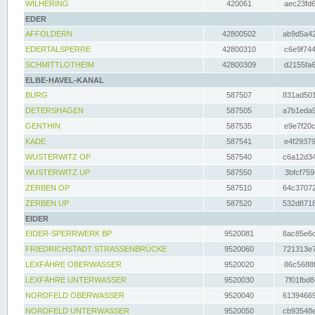
WILHERING
420061
aec23fd6
EDER
AFFOLDERN
42800502
ab9d5a42
EDERTALSPERRE
42800310
c6e9f744
SCHMITTLOTHEIM
42800309
d2155fa6
ELBE-HAVEL-KANAL
BURG
587507
831ad501
DETERSHAGEN
587505
a7b1eda9
GENTHIN
587535
e9e7f20c
KADE
587541
e4f29379
WUSTERWITZ OP
587540
c6a12d34
WUSTERWITZ UP
587550
3bfcf759
ZERBEN OP
587510
64c37072
ZERBEN UP
587520
532d8718
EIDER
EIDER-SPERRWERK BP
9520081
8ac85e6c
FRIEDRICHSTADT STRASSENBRÜCKE
9520060
721313e7
LEXFÄHRE OBERWASSER
9520020
86c5688f
LEXFÄHRE UNTERWASSER
9520030
7f01fbd8
NORDFELD OBERWASSER
9520040
61394669
NORDFELD UNTERWASSER
9520050
cb93548e