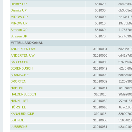
Diemitz OP
581020
d6426c42
Diemitz UP
581030
6b3b55e2
MIROW OP
581000
ab13c115
MIROW UP
581010
19cc3b9a
Strasen OP
581060
117877ec
Strasen UP
581070
2cc40997
MITTELLANDKANAL
ANDERTEN OW
31010061
bc20d819
ANDERTEN UW
31010060
dd41a7d6
BAD ESSEN
31010030
6760b547
BERENBUSCH
31010042
d2c8f60e
BRAMSCHE
31010020
bec8a6a5
BROXTEN
31010032
1125a391
HAHLEN
31010041
ac970eb0
HALDENSLEBEN
3101013
90d92801
HANN. LIST
31010062
27dfd137
HÖRSTEL
31010010
6c7c180f
KANALBRÜCKE
3101018
32b997c2
LOHNDE
31010050
516c4814
LÜBBECKE
31010031
c2aa9164