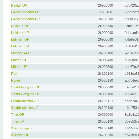
Fankel UP
26900300
583420a8
Grevenmacher OP
2610180
6e72bebf
Grevenmacher UP
26100200
69308142
Koblenz OP
26900880
3f64ff08
Koblenz UP
26900900
9dbcac54
Lehmen OP
26900680
d0abe01a
Lehmen UP
26900700
dc1bb420
Mehring AMS
26700100
4c1b6f17
Müden OP
26900480
a5c880a3
Müden UP
26900500
edc67ca3
Perl
26100100
c263ea53
Ruwer
26500150
abd34ee6
Sankt Aldegund OP
26900080
e4d6a271
Sankt Aldegund UP
26900100
20640279
Stadtbredimus OP
26100110
cceb7060
Stadtbredimus UP
26100130
dfdf753b
Trier OP
26500080
9d2b4126
Trier UP
26500100
3bec53ca
Wincheringen
26100140
bb5560fc
Wintrich OP
26700380
cb4789e4