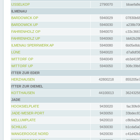
IJSSELKOP
2790070
bbaefa8e
ILMENAU
BARDOWICK OP
5940029
07830b68
BARDOWICK UP
5940030
a238b70f
FAHRENHOLZ OP
5940070
c33c3667
FAHRENHOLZ UP
5940060
bb62b28f
ILMENAU SPERRWERK AP
5940080
6b05e8dc
LÜNE
5940020
d7a8df36
WITTORF OP
5940049
eb3d4195
WITTORF UP
5940050
308c39b6
ITTER ZUR EDER
HERZHAUSEN
42800218
855205e7
ITTER ZUR DIEMEL
KOTTHAUSEN
44100013
36243256
JADE
HOOKSIELPLATE
9430020
fac30fe9
JADE-WESER-PORT
9430050
33bdec83
MELLUMPLATE
9420010
c8b9a2b6
SCHILLIG
9430030
b1cda5a0
WANGEROOGE NORD
9420030
c41d42b1