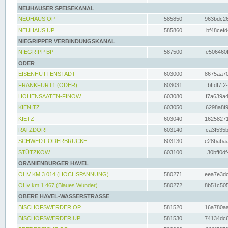
NEUHAUSER SPEISEKANAL
NEUHAUS OP
585850
963bdc26
NEUHAUS UP
585860
bf48cefd
NIEGRIPPER VERBINDUNGSKANAL
NIEGRIPP BP
587500
e506460f
ODER
EISENHÜTTENSTADT
603000
8675aa70
FRANKFURT1 (ODER)
603031
bffdf7f2
HOHENSAATEN-FINOW
603080
f7a639a4
KIENITZ
603050
6298a8f9
KIETZ
603040
16258271
RATZDORF
603140
ca3f535b
SCHWEDT-ODERBRÜCKE
603130
e28babaa
STÜTZKOW
603100
30bff0df
ORANIENBURGER HAVEL
OHV KM 3.014 (HOCHSPANNUNG)
580271
eea7e3dc
OHv km 1.467 (Blaues Wunder)
580272
8b51c505
OBERE HAVEL-WASSERSTRASSE
BISCHOFSWERDER OP
581520
16a780aa
BISCHOFSWERDER UP
581530
74134dc6