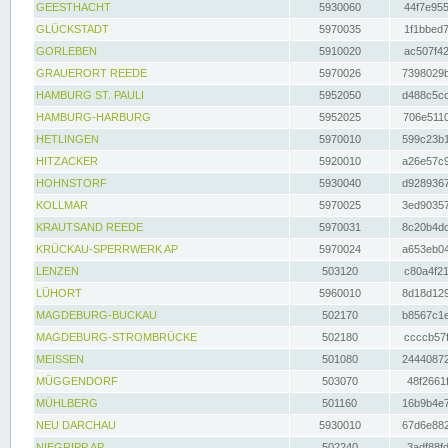
GEESTHACHT
5930060
44f7e955
GLÜCKSTADT
5970035
1f1bbed7
GORLEBEN
5910020
ac507f42
GRAUERORT REEDE
5970026
7398029b
HAMBURG ST. PAULI
5952050
d488c5cc
HAMBURG-HARBURG
5952025
706e5110
HETLINGEN
5970010
599c23b1
HITZACKER
5920010
a26e57c9
HOHNSTORF
5930040
d9289367
KOLLMAR
5970025
3ed90357
KRAUTSAND REEDE
5970031
8c20b4dc
KRÜCKAU-SPERRWERK AP
5970024
a653eb04
LENZEN
503120
c80a4f21
LÜHORT
5960010
8d18d129
MAGDEBURG-BUCKAU
502170
b8567c1e
MAGDEBURG-STROMBRÜCKE
502180
ccccb57f
MEISSEN
501080
24440872
MÜGGENDORF
503070
48f2661f
MÜHLBERG
501160
16b9b4e7
NEU DARCHAU
5930010
67d6e882
NIEGRIPP AP
502240
3adf88fd