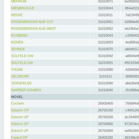
MEHRUM
31010071
be05603a
NIENBRÜGGE
31010044
864a8111
RECKE
31010011
7af19499
RODENBERGER AUE-OST
31010051
6288de60
RODENBERGER AUE-WEST
31010052
eb24b5a3
RUSBEND
31010043
c1f06401
RÜHEN
31010093
4ed5f6da
SEHNDE
31010070
ab0d9117
SÜLFELD OW
31010092
a8604e8f
SÜLFELD UW
31010091
892183d6
THUNE
31010080
42b865fb
VELSDORF
3101012
36f80081
VORSFELDE
31010090
dbb2bb9f
WARBER GRABEN
31010040
2f1080ba
MOSEL
Cochem
26900400
768df4e9
Detzem OP
26700180
c40912fd
Detzem UP
26700200
dc344605
Enkirch OP
26700880
87207dcd
Enkirch UP
26700900
ee861944
Fankel OP
26900280
68198b48