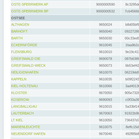
OSTE-SPERRWERK AP
9000000590
8c3295dc
OSTE-SPERRWERK BP
9000000532
7cb4566b
OSTSEE
ALTHAGEN
9650024
b8d05bf9
BARHÖFT
9650040
09227288
BARTH
9650030
00c33ed9
ECKERNFÖRDE
9610045
1faa9b2c
FLENSBURG
9610010
9e19c411
GREIFSWALD OIE
9690078
087b6386
GREIFSWALD-WIECK
9650073
6b53ef42
HEILIGENHAFEN
9610070
06219dd9
KAPPELN
9610035
b09f2243
KIEL-HOLTENAU
9610066
3ad4013f
KLOSTER
9670050
905e7328
KOSEROW
9690093
c0f33a36
LANGBALLIGAU
9610015
5a33bf14
LAUTERBACH
9670063
91922b9b
LT KIEL
9610050
736437d7
MARIENLEUCHTE
9610075
8effc15d
NEUENDORF HAFEN
9670046
492f85b8