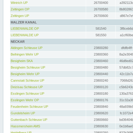
Wintrich UP
26700400
a392113c
Zeltingen OP
26700580
8b802863
Zeltingen UP
26700600
d867e7e9
MALZER KANAL
LIEBENWALDE OP
581540
3f8ceb6d
LIEBENWALDE UP
581550
a1cf60be
NECKAR
Aldingen Schleuse UP
23800280
dfdfb4ff
Beihingen Wehr UP
23800360
8a2e3048
Besigheim SKA
23800460
46d8ed02
Besigheim Schleuse UP
23800480
57db82c7
Besigheim Wehr UP
23800440
42c11b7a
Cannstatt Schleuse UP
23800240
7068d262
Deizisau Schleuse UP
23800120
c5b6243d
Esslingen Schleuse UP
23800180
130a3761
Esslingen Wehr OP
23800176
31c32a38
Feudenheim Schleuse UP
23800840
48a939b9
Gundelsheim UP
23800620
fc1072e4
Guttenbach Schleuse UP
23800660
bd36404b
Hassmersheim AMS
23800630
0e1b8ae0
Heidelberg UP
23800760
827b2685