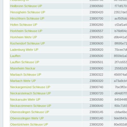
Heilbronn Schleuse UP
23800560
f77df170
Hessigheim Schleuse UP
23800420
23517de9
Hirschhorn Schleuse UP
23800700
acf505dd
Hofen Schleuse UP
23800260
cf2af1a4
Horkheim Schleuse UP
23800557
b76bf04c
Horkheim Wehr UP
23800520
d9b441a5
Kochendorf Schleuse UP
23800600
8f695e71
Ladenburg Wehr UP
23800820
70cee7df
Lauffen
23800500
8559d1a0
Lauffen Schleuse UP
23800501
2f7cb553
Mannheim Neckar
23800900
25582d3f
Marbach Schleuse UP
23800322
456974a8
Marbach Wehr UP
23800320
a73a9cb4
Neckargemünd Schleuse UP
23800740
7be3ff2e
Neckarsteinach Schleuse UP
23800720
d64d07f7
Neckarsulm Wehr UP
23800580
845944f8
Neckarzimmern Schleuse UP
23800640
f00c7183
Oberesslingen Schleuse UP
23800145
cbfae6bc
Oberesslingen Wehr UP
23800140
9de0843a
Obertürkheim Schleuse UP
23800200
80e002d8