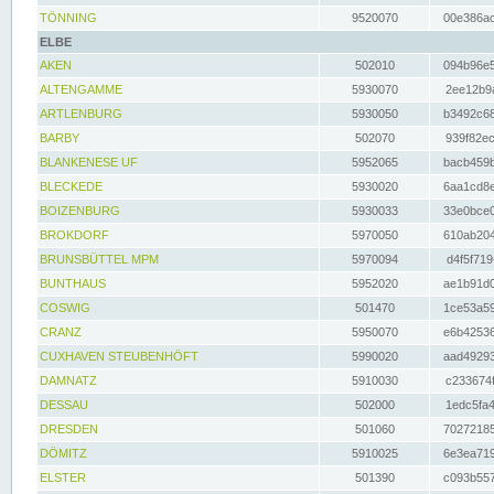
TÖNNING
9520070
00e386ac
ELBE
AKEN
502010
094b96e5
ALTENGAMME
5930070
2ee12b9a
ARTLENBURG
5930050
b3492c68
BARBY
502070
939f82ec
BLANKENESE UF
5952065
bacb459b
BLECKEDE
5930020
6aa1cd8e
BOIZENBURG
5930033
33e0bce0
BROKDORF
5970050
610ab204
BRUNSBÜTTEL MPM
5970094
d4f5f719
BUNTHAUS
5952020
ae1b91d0
COSWIG
501470
1ce53a59
CRANZ
5950070
e6b42536
CUXHAVEN STEUBENHÖFT
5990020
aad49293
DAMNATZ
5910030
c233674f
DESSAU
502000
1edc5fa4
DRESDEN
501060
70272185
DÖMITZ
5910025
6e3ea719
ELSTER
501390
c093b557