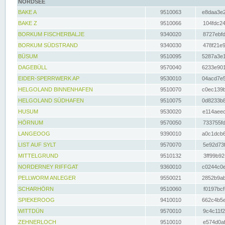
NORDSEE
BAKE A
9510063
e8daa3e2
BAKE Z
9510066
104fdc24
BORKUM FISCHERBALJE
9340020
8727ebfd
BORKUM SÜDSTRAND
9340030
478f21e9
BÜSUM
9510095
5287a3e1
DAGEBÜLL
9570040
6233e901
EIDER-SPERRWERK AP
9530010
04acd7e5
HELGOLAND BINNENHAFEN
9510070
c0ec139b
HELGOLAND SÜDHAFEN
9510075
0d8233b8
HUSUM
9530020
e114aeec
HÖRNUM
9570050
733755fd
LANGEOOG
9390010
a0c1dcb6
LIST AUF SYLT
9570070
5e92d73f
MITTELGRUND
9510132
3ff99b92
NORDERNEY RIFFGAT
9360010
c0244c0e
PELLWORM ANLEGER
9550021
2852b9ab
SCHARHÖRN
9510060
f0197bcf
SPIEKEROOG
9410010
662c4b5e
WITTDÜN
9570010
9c4c11f2
ZEHNERLOCH
9510010
e574d0af