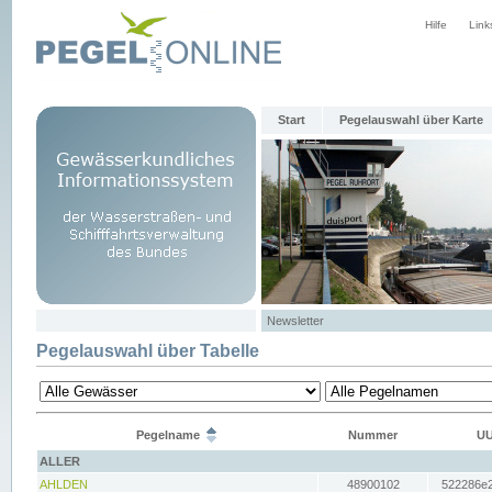
Hilfe
Link
Start
Pegelauswahl über Karte
Newsletter
Pegelauswahl über Tabelle
Pegelname
Nummer
UU
ALLER
AHLDEN
48900102
522286e2