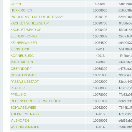
GREIN
420091
f3bf0b0b
HOFKIRCHEN
10088003
616dd98e
INGOLSTADT LUITPOLDSTRASSE
10046105
824a046b
KACHLET SCHLEUSE UP
10090708
0fd56e0a
KACHLET WEHR UP
10090408
560cf185
KELHEIM DONAU
10053009
296fc6d4
KELHEIMWINZER
10054500
c9409937
KIENSTOCK
42011
56178f74
KORNEUBURG
42013
ff44be4a
MAUTHAUSEN
42009
6b002fef
OBERNDORF
10056302
e476bcad
PASSAU DONAU
10091008
9f12c405
PASSAU ILZSTADT
10092000
33ceb441
PFATTER
10068006
f768173a
PFELLING
10078000
7fe63a95
REGENSBURG EISERNE BRÜCKE
10061007
eebd633a
SCHWABELWEIS
10062000
7644f1d7
THEBNERSTRASSL
42015
f7b5c3d3
VILSHOFEN
10089006
e6d68ab7
WILDUNGSMAUER
42014
35846b8b