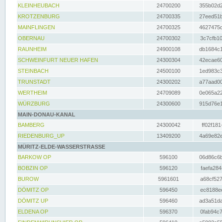
KLEINHEUBACH
24700200
355b02d2
KROTZENBURG
24700335
27eed51b
MAINFLINGEN
24700325
4627475d
OBERNAU
24700302
3c7cfb10
RAUNHEIM
24900108
db1684c1
SCHWEINFURT NEUER HAFEN
24300304
42ecae60
STEINBACH
24500100
1ed983c3
TRUNSTADT
24300202
a77aad00
WERTHEIM
24709089
0e065a22
WÜRZBURG
24300600
915d76e1
MAIN-DONAU-KANAL
BAMBERG
24300042
ff02f181
RIEDENBURG_UP
13409200
4a69e82e
MÜRITZ-ELDE-WASSERSTRASSE
BARKOW OP
596100
06d86c6b
BOBZIN OP
596120
faefa284
BUROW
5961601
a68cf527
DÖMITZ OP
596450
ec8188ee
DÖMITZ UP
596460
ad3a51da
ELDENA OP
596370
0fab94c7