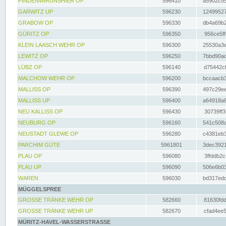
FINDENWIRUNSHIER OP
596410
a5902c55
GARWITZ UP
596230
12499527
GRABOW OP
596330
db4a69b2
GÜRITZ OP
596350
956ce5ff
KLEIN LAASCH WEHR OP
596300
25530a3e
LEWITZ OP
596250
7bbd90ad
LÜBZ OP
596140
d75442cf
MALCHOW WEHR OP
596200
bccaacb3
MALLISS OP
596390
497c29ee
MALLISS UP
596400
a64918a6
NEU KALLISS OP
596430
30739ff3
NEUBURG OP
596160
541c508a
NEUSTADT GLEWE OP
596280
c4381eb3
PARCHIM GÜTE
5961801
3dec3921
PLAU OP
596080
3ffddb2c
PLAU UP
596090
506e6b03
WAREN
596030
bd317edd
MÜGGELSPREE
GROSSE TRÄNKE WEHR OP
582660
81630fdd
GROSSE TRÄNKE WEHR UP
582670
cfad4ee5
MÜRITZ-HAVEL-WASSERSTRASSE