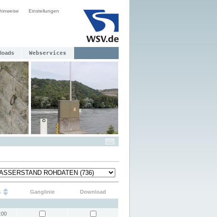
hinweise
Einstellungen
loads
Webservices
s
Ganglinie
Download
:00