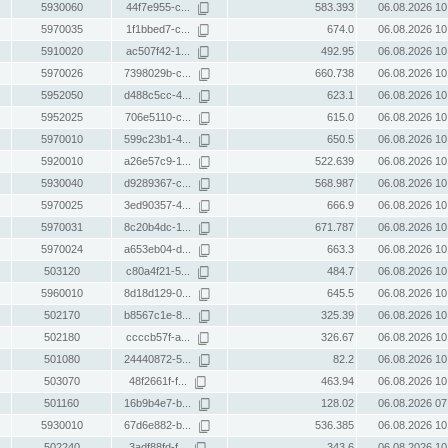
5930060
44f7e955-c...
583.393
06.08.2026 10
5970035
1f1bbed7-c...
674.0
06.08.2026 10
5910020
ac507f42-1...
492.95
06.08.2026 10
5970026
7398029b-c...
660.738
06.08.2026 10
5952050
d488c5cc-4...
623.1
06.08.2026 10
5952025
706e5110-c...
615.0
06.08.2026 10
5970010
599c23b1-4...
650.5
06.08.2026 10
5920010
a26e57c9-1...
522.639
06.08.2026 10
5930040
d9289367-c...
568.987
06.08.2026 10
5970025
3ed90357-4...
666.9
06.08.2026 10
5970031
8c20b4dc-1...
671.787
06.08.2026 10
5970024
a653eb04-d...
663.3
06.08.2026 10
503120
c80a4f21-5...
484.7
06.08.2026 10
5960010
8d18d129-0...
645.5
06.08.2026 10
502170
b8567c1e-8...
325.39
06.08.2026 10
502180
ccccb57f-a...
326.67
06.08.2026 10
501080
24440872-5...
82.2
06.08.2026 10
503070
48f2661f-f...
463.94
06.08.2026 10
501160
16b9b4e7-b...
128.02
06.08.2026 07
5930010
67d6e882-b...
536.385
06.08.2026 10
502240
3adf88fd-f...
343.6
06.08.2026 10