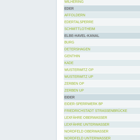
WILHERING
EDER
AFFOLDERN
EDERTALSPERRE
SCHMITTLOTHEIM
ELBE-HAVEL-KANAL
BURG
DETERSHAGEN
GENTHIN
KADE
WUSTERWITZ OP
WUSTERWITZ UP
ZERBEN OP
ZERBEN UP
EIDER
EIDER-SPERRWERK BP
FRIEDRICHSTADT STRASSENBRÜCKE
LEXFÄHRE OBERWASSER
LEXFÄHRE UNTERWASSER
NORDFELD OBERWASSER
NORDFELD UNTERWASSER