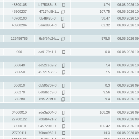
48300105
b475386c-3...
1.74
06.08.2026 10
48900237
47174d8f-1...
107.75
06.08.2026 10
48700103
8b4f9f7c-3...
38.47
06.08.2026 10
48900204
5aaed954-d...
82.32
06.08.2026 10
123456785
6c6f84c2-b...
975.0
06.08.2026 09
906
aa9179c1-1...
0.0
06.08.2026 10
586640
ee52ce62-2...
7.4
06.08.2026 10
586650
45721a68-5...
7.5
06.08.2026 10
586810
6b595707-8...
0.3
06.08.2026 09
586270
0e0dbcc9-0...
9.56
06.08.2026 10
586280
c9a6c3bf-0...
9.4
06.08.2026 10
34000010
ade3a084-8...
108.26
06.08.2026 09
27700122
7bbdb421-2...
06.08.2026 09
3690010
04572010-1...
166.42
06.08.2026 10
27700111
70bee932-1...
14.3
06.08.2026 09