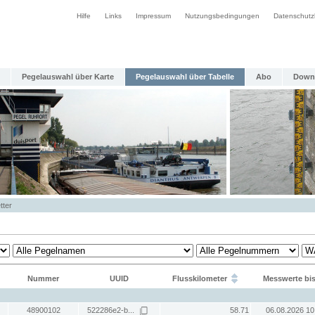
Hilfe
Links
Impressum
Nutzungsbedingungen
Datenschutz
Pegelauswahl über Karte
Pegelauswahl über Tabelle
Abo
Down
tter
Nummer
UUID
Flusskilometer
Messwerte bi
48900102
522286e2-b...
58.71
06.08.2026 10