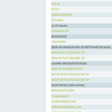
CELLE
EITZE
MARKLENDORF
RETHEM
ALTE MAAS
DORDRECHT
BODENSEE
KONSTANZ
BERLIN-SPANDAUER-SCHIFFFAHRTSKANAL
BERLIN-PLÖTZENSEE OP
BERLIN-PLÖTZENSEE UP
DAHME-WASSERSTRASSE
BERLIN-SCHMÖCKWITZ
NEUE MÜHLE SCHLEUSE OP
NEUE MÜHLE SCHLEUSE UP
DORTMUND-EMS-KANAL
BERGESHÖVEDE
Groppenbruch
HASEHUBBRÜCKE
HENRICHENBURG OW