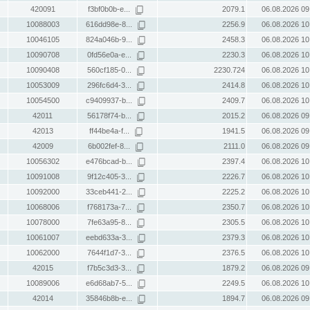
420091
f3bf0b0b-e...
2079.1
06.08.2026 09
10088003
616dd98e-8...
2256.9
06.08.2026 10
10046105
824a046b-9...
2458.3
06.08.2026 10
10090708
0fd56e0a-e...
2230.3
06.08.2026 10
10090408
560cf185-0...
2230.724
06.08.2026 10
10053009
296fc6d4-3...
2414.8
06.08.2026 10
10054500
c9409937-b...
2409.7
06.08.2026 10
42011
56178f74-b...
2015.2
06.08.2026 09
42013
ff44be4a-f...
1941.5
06.08.2026 09
42009
6b002fef-8...
2111.0
06.08.2026 09
10056302
e476bcad-b...
2397.4
06.08.2026 10
10091008
9f12c405-3...
2226.7
06.08.2026 10
10092000
33ceb441-2...
2225.2
06.08.2026 10
10068006
f768173a-7...
2350.7
06.08.2026 10
10078000
7fe63a95-8...
2305.5
06.08.2026 10
10061007
eebd633a-3...
2379.3
06.08.2026 10
10062000
7644f1d7-3...
2376.5
06.08.2026 10
42015
f7b5c3d3-3...
1879.2
06.08.2026 09
10089006
e6d68ab7-5...
2249.5
06.08.2026 10
42014
35846b8b-e...
1894.7
06.08.2026 09