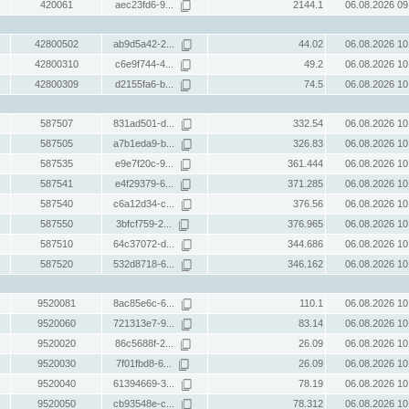
420061
aec23fd6-9...
2144.1
06.08.2026 09
42800502
ab9d5a42-2...
44.02
06.08.2026 10
42800310
c6e9f744-4...
49.2
06.08.2026 10
42800309
d2155fa6-b...
74.5
06.08.2026 10
587507
831ad501-d...
332.54
06.08.2026 10
587505
a7b1eda9-b...
326.83
06.08.2026 10
587535
e9e7f20c-9...
361.444
06.08.2026 10
587541
e4f29379-6...
371.285
06.08.2026 10
587540
c6a12d34-c...
376.56
06.08.2026 10
587550
3bfcf759-2...
376.965
06.08.2026 10
587510
64c37072-d...
344.686
06.08.2026 10
587520
532d8718-6...
346.162
06.08.2026 10
9520081
8ac85e6c-6...
110.1
06.08.2026 10
9520060
721313e7-9...
83.14
06.08.2026 10
9520020
86c5688f-2...
26.09
06.08.2026 10
9520030
7f01fbd8-6...
26.09
06.08.2026 10
9520040
61394669-3...
78.19
06.08.2026 10
9520050
cb93548e-c...
78.312
06.08.2026 10