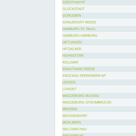
GEESTHACHT
GLÜCKSTADT
GORLEBEN
GRAUERORT REEDE
HAMBURG ST. PAULI
HAMBURG-HARBURG
HETLINGEN
HITZACKER
HOHNSTORF
KOLLMAR
KRAUTSAND REEDE
KRÜCKAU-SPERRWERK AP
LENZEN
LÜHORT
MAGDEBURG-BUCKAU
MAGDEBURG-STROMBRÜCKE
MEISSEN
MÜGGENDORF
MÜHLBERG
NEU DARCHAU
NIEGRIPP AP