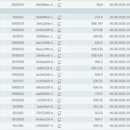
9520070
00e386ac-e...
99.8
06.08.2026 10
502010
094b96e5-c...
274.8
06.08.2026 10
5930070
2ee12b9a-f...
588.787
06.08.2026 10
5930050
b3492c68-8...
573.86
06.08.2026 10
502070
939f82ec-1...
294.82
06.08.2026 10
5952065
bacb459b-0...
635.0
06.08.2026 10
5930020
6aa1cd8e-e...
549.633
06.08.2026 10
5930033
33e0bce0-1...
558.534
06.08.2026 10
5970050
610ab204-d...
684.2
06.08.2026 10
5970094
d4f5f719-8...
695.214
06.08.2026 10
5952020
ae1b91d0-e...
609.9
06.08.2026 10
501470
1ce53a59-3...
236.31
06.08.2026 10
5950070
e6b42536-6...
634.42
06.08.2026 10
5990020
aad49293-2...
724.0
06.08.2026 10
5910030
c233674f-2...
509.35
06.08.2026 10
502000
1edc5fa4-8...
261.16
06.08.2026 10
501060
70272185-b...
55.63
06.08.2026 10
5910025
6e3ea719-4...
504.7
06.08.2026 10
501390
c093b557-4...
200.15
06.08.2026 10