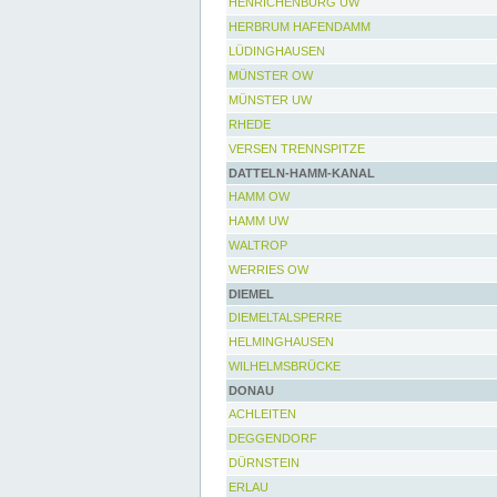
HENRICHENBURG UW
HERBRUM HAFENDAMM
LÜDINGHAUSEN
MÜNSTER OW
MÜNSTER UW
RHEDE
VERSEN TRENNSPITZE
DATTELN-HAMM-KANAL
HAMM OW
HAMM UW
WALTROP
WERRIES OW
DIEMEL
DIEMELTALSPERRE
HELMINGHAUSEN
WILHELMSBRÜCKE
DONAU
ACHLEITEN
DEGGENDORF
DÜRNSTEIN
ERLAU