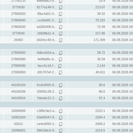
27700133
e6b68bc2-6...
15.9
06.08.2026 09
3770030
8177a148-5...
213.07
06.08.2026 10
27800020
f5bc4a51-0...
39.32
06.08.2026 09
27800040
ccd3e8f1-3...
70.315
06.08.2026 09
27800030
ed260406-b...
72.49
06.08.2026 09
3770040
16508b11-4...
217.86
06.08.2026 10
25463
0024cc40-d...
171.309
06.08.2026 10
27800060
4dbce62d-a...
38.72
06.08.2026 09
27800080
4ef9dd9c-b...
36.59
06.08.2026 09
27800090
facc5c16-f...
2.144
06.08.2026 09
27800050
d31767ef-2...
40.611
06.08.2026 09
44100104
5cdc6555-8...
90.6
06.08.2026 10
44100206
33092c28-2...
90.0
06.08.2026 10
44100024
7deedc21-2...
97.4
06.08.2026 10
10094006
c389c9e2-a...
2223.1
06.08.2026 09
10081004
53d40547-8...
2284.4
06.08.2026 10
42012
ce4e3050-2...
2009.2
06.08.2026 09
10096001
99619dc5-9...
2214.5
06.08.2026 10