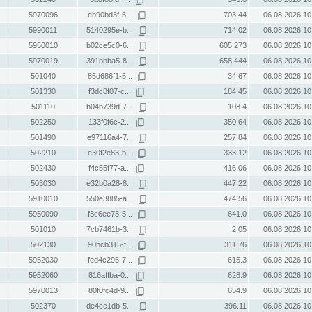
5970096
eb90bd3f-5...
703.44
06.08.2026 10
5990011
5140295e-b...
714.02
06.08.2026 10
5950010
b02ce5c0-6...
605.273
06.08.2026 10
5970019
391bbba5-8...
658.444
06.08.2026 10
501040
85d686f1-5...
34.67
06.08.2026 10
501330
f3dc8f07-c...
184.45
06.08.2026 10
501110
b04b739d-7...
108.4
06.08.2026 10
502250
133f0f6c-2...
350.64
06.08.2026 10
501490
e97116a4-7...
257.84
06.08.2026 10
502210
e30f2e83-b...
333.12
06.08.2026 10
502430
f4c55f77-a...
416.06
06.08.2026 10
503030
e32b0a28-8...
447.22
06.08.2026 10
5910010
550e3885-a...
474.56
06.08.2026 10
5950090
f3c6ee73-5...
641.0
06.08.2026 10
501010
7cb7461b-3...
2.05
06.08.2026 10
502130
90bcb315-f...
311.76
06.08.2026 10
5952030
fed4c295-7...
615.3
06.08.2026 10
5952060
816affba-0...
628.9
06.08.2026 10
5970013
80f0fc4d-9...
654.9
06.08.2026 10
502370
de4cc1db-5...
396.11
06.08.2026 10