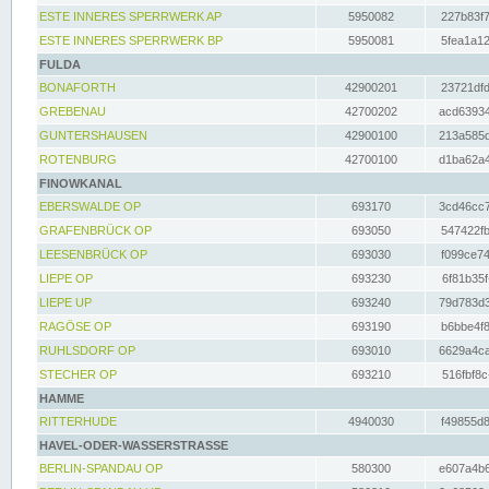
ESTE INNERES SPERRWERK AP
5950082
227b83f7
ESTE INNERES SPERRWERK BP
5950081
5fea1a12
FULDA
BONAFORTH
42900201
23721dfd
GREBENAU
42700202
acd63934
GUNTERSHAUSEN
42900100
213a585d
ROTENBURG
42700100
d1ba62a4
FINOWKANAL
EBERSWALDE OP
693170
3cd46cc7
GRAFENBRÜCK OP
693050
547422fb
LEESENBRÜCK OP
693030
f099ce74
LIEPE OP
693230
6f81b35f
LIEPE UP
693240
79d783d3
RAGÖSE OP
693190
b6bbe4f8
RUHLSDORF OP
693010
6629a4ca
STECHER OP
693210
516fbf8c
HAMME
RITTERHUDE
4940030
f49855d8
HAVEL-ODER-WASSERSTRASSE
BERLIN-SPANDAU OP
580300
e607a4b6