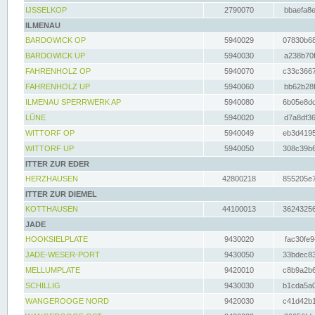
IJSSELKOP
2790070
bbaefa8e
ILMENAU
BARDOWICK OP
5940029
07830b68
BARDOWICK UP
5940030
a238b70f
FAHRENHOLZ OP
5940070
c33c3667
FAHRENHOLZ UP
5940060
bb62b28f
ILMENAU SPERRWERK AP
5940080
6b05e8dc
LÜNE
5940020
d7a8df36
WITTORF OP
5940049
eb3d4195
WITTORF UP
5940050
308c39b6
ITTER ZUR EDER
HERZHAUSEN
42800218
855205e7
ITTER ZUR DIEMEL
KOTTHAUSEN
44100013
36243256
JADE
HOOKSIELPLATE
9430020
fac30fe9
JADE-WESER-PORT
9430050
33bdec83
MELLUMPLATE
9420010
c8b9a2b6
SCHILLIG
9430030
b1cda5a0
WANGEROOGE NORD
9420030
c41d42b1