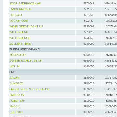
STÖR-SPERRWERK AP
5970041
d9acdbec
TANGERMÜNDE
502350
13e91b77
TORGAU
501261
83bbaedb
VOCKERODE
501480
ae93f2a5
WEHR GEESTHACHT UP
5930062
0f7f58a8
WITTENBERG
501420
070b1eb4
WITTENBERGE
503050
cbf3cd49
ZOLLENSPIEKER
5930090
3de8ea26
ELBE-LÜBECK-KANAL
BÜSSAU UP
9669040
bf7bb8e8
DONNERSCHLEUSE OP
9660049
45634232
MÖLLN
9660050
46644438
EMS
DALUM
3550040
ad357e52
DUKEGAT
3990020
7753c1fa
EMDEN NEUE SEESCHLEUSE
3970010
edfdf747
EMSHÖRN
9340010
c8af067c
FUESTRUP
3310010
3a8ed45f
KNOCK
3990010
438b565e
LEERORT
3910010
abb23dad