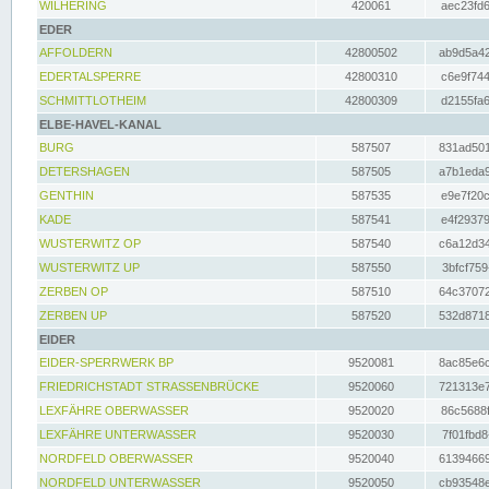
WILHERING
420061
aec23fd6
EDER
AFFOLDERN
42800502
ab9d5a42
EDERTALSPERRE
42800310
c6e9f744
SCHMITTLOTHEIM
42800309
d2155fa6
ELBE-HAVEL-KANAL
BURG
587507
831ad501
DETERSHAGEN
587505
a7b1eda9
GENTHIN
587535
e9e7f20c
KADE
587541
e4f29379
WUSTERWITZ OP
587540
c6a12d34
WUSTERWITZ UP
587550
3bfcf759
ZERBEN OP
587510
64c37072
ZERBEN UP
587520
532d8718
EIDER
EIDER-SPERRWERK BP
9520081
8ac85e6c
FRIEDRICHSTADT STRASSENBRÜCKE
9520060
721313e7
LEXFÄHRE OBERWASSER
9520020
86c5688f
LEXFÄHRE UNTERWASSER
9520030
7f01fbd8
NORDFELD OBERWASSER
9520040
61394669
NORDFELD UNTERWASSER
9520050
cb93548e