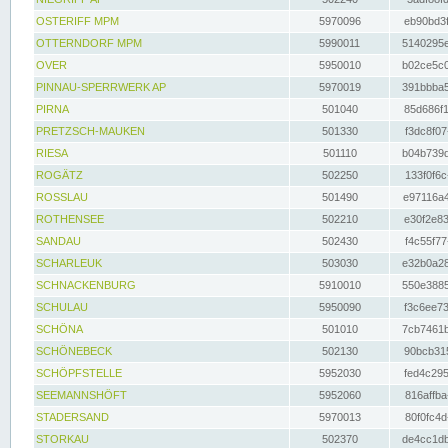
OSTERIFF MPM
5970096
eb90bd3f
OTTERNDORF MPM
5990011
5140295e
OVER
5950010
b02ce5c0
PINNAU-SPERRWERK AP
5970019
391bbba5
PIRNA
501040
85d686f1
PRETZSCH-MAUKEN
501330
f3dc8f07
RIESA
501110
b04b739d
ROGÄTZ
502250
133f0f6c
ROSSLAU
501490
e97116a4
ROTHENSEE
502210
e30f2e83
SANDAU
502430
f4c55f77
SCHARLEUK
503030
e32b0a28
SCHNACKENBURG
5910010
550e3885
SCHULAU
5950090
f3c6ee73
SCHÖNA
501010
7cb7461b
SCHÖNEBECK
502130
90bcb315
SCHÖPFSTELLE
5952030
fed4c295
SEEMANNSHÖFT
5952060
816affba
STADERSAND
5970013
80f0fc4d
STORKAU
502370
de4cc1db