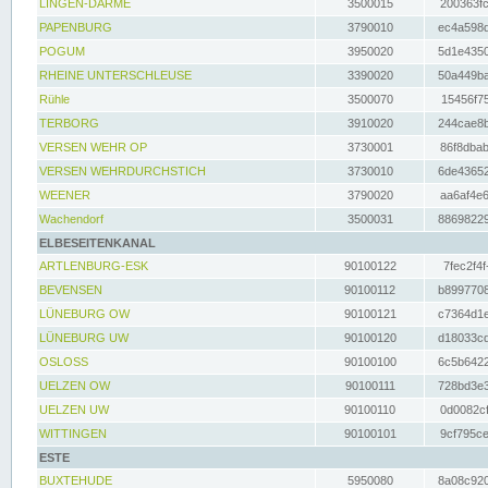
LINGEN-DARME
3500015
200363fc
PAPENBURG
3790010
ec4a598d
POGUM
3950020
5d1e4350
RHEINE UNTERSCHLEUSE
3390020
50a449ba
Rühle
3500070
15456f75
TERBORG
3910020
244cae8b
VERSEN WEHR OP
3730001
86f8dbab
VERSEN WEHRDURCHSTICH
3730010
6de43652
WEENER
3790020
aa6af4e6
Wachendorf
3500031
88698229
ELBESEITENKANAL
ARTLENBURG-ESK
90100122
7fec2f4f
BEVENSEN
90100112
b8997708
LÜNEBURG OW
90100121
c7364d1e
LÜNEBURG UW
90100120
d18033cd
OSLOSS
90100100
6c5b6422
UELZEN OW
90100111
728bd3e3
UELZEN UW
90100110
0d0082cf
WITTINGEN
90100101
9cf795ce
ESTE
BUXTEHUDE
5950080
8a08c920