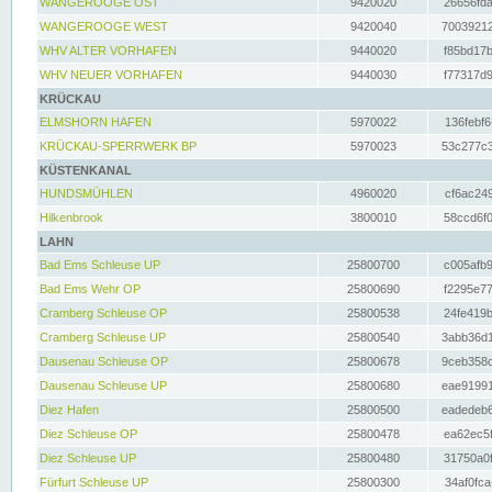
WANGEROOGE OST
9420020
26656fda
WANGEROOGE WEST
9420040
70039212
WHV ALTER VORHAFEN
9440020
f85bd17b
WHV NEUER VORHAFEN
9440030
f77317d9
KRÜCKAU
ELMSHORN HAFEN
5970022
136febf6
KRÜCKAU-SPERRWERK BP
5970023
53c277c3
KÜSTENKANAL
HUNDSMÜHLEN
4960020
cf6ac249
Hilkenbrook
3800010
58ccd6f0
LAHN
Bad Ems Schleuse UP
25800700
c005afb9
Bad Ems Wehr OP
25800690
f2295e77
Cramberg Schleuse OP
25800538
24fe419b
Cramberg Schleuse UP
25800540
3abb36d1
Dausenau Schleuse OP
25800678
9ceb358c
Dausenau Schleuse UP
25800680
eae91991
Diez Hafen
25800500
eadedeb6
Diez Schleuse OP
25800478
ea62ec5f
Diez Schleuse UP
25800480
31750a0f
Fürfurt Schleuse UP
25800300
34af0fca