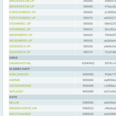
BREDEREICHE OP
580080
308f5979
BREDEREICHE UP
580090
470acd2a
FÜRSTENBERG OP
580060
2c95f83d
FÜRSTENBERG UP
580070
a5830277
VOßWINKEL OP
580000
09b422f7
VOßWINKEL UP
580010
2bcef51a
WESENBERG OP
580020
7909d3f7
WESENBERG UP
580030
da3b5de9
ZEHDENICK OP
580160
a9b8e24c
ZEHDENICK UP
580170
721d7dbf
ORKE
DALWIGKSTHAL
42840453
f0f78cc4
KLEINES HAFF
KARLSHAGEN
9690085
f53bb77f
KARNIN
9690084
da893bbd
UECKERMÜNDE
9690088
c1588dcc
WOLGAST
9650080
b327e35c
OSTE
BELUM
5980060
a9e93be0
BREMERVÖRDE UW
5980010
cf8a3ea2
HECHTHAUSEN
5980030
e5e02890