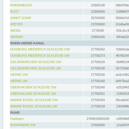
RHEINWEILER
23300130
06b978dd
RUST
23300580
5389b878
SANKT GOAR
25700300
550eb7e9
SPEYER
23700600
2cb8ae5b
WESEL
2770040
f33c3cc9
WORMS
23900200
844a620f
RHEIN-HERNE-KANAL
DUISBURG-MEIDERICH SCHLEUSE OW
27700262
f18e81da
DUISBURG-MEIDERICH SCHLEUSE UW
27700273
48780245
GELSENKIRCHEN SCHLEUSE OW
27700229
5b9f8134
GELSENKIRCHEN SCHLEUSE UW
27700230
427318d0
HERNE OW
27700150
ac6c4362
HERNE UW
27700160
b9975ea1
OBERHAUSEN SCHLEUSE OW
27700240
e251f943
OBERHAUSEN SCHLEUSE UW
27700251
12f63015
WANNE EICKEL SCHLEUSE OW
27700193
05ca0e33
WANNE EICKEL SCHLEUSE UW
27700218
23045f8b
RUHR
Hattingen
2769510000100
c0594fb5
RUHRWEHR OW
27600090
12a3037f