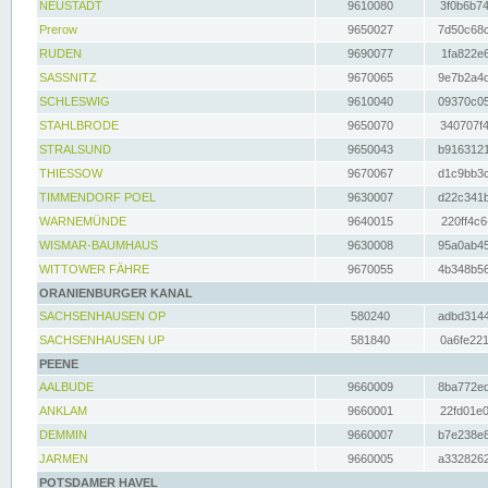
NEUSTADT
9610080
3f0b6b74
Prerow
9650027
7d50c68c
RUDEN
9690077
1fa822e6
SASSNITZ
9670065
9e7b2a4d
SCHLESWIG
9610040
09370c05
STAHLBRODE
9650070
340707f4
STRALSUND
9650043
b9163121
THIESSOW
9670067
d1c9bb3c
TIMMENDORF POEL
9630007
d22c341b
WARNEMÜNDE
9640015
220ff4c6
WISMAR-BAUMHAUS
9630008
95a0ab45
WITTOWER FÄHRE
9670055
4b348b56
ORANIENBURGER KANAL
SACHSENHAUSEN OP
580240
adbd3144
SACHSENHAUSEN UP
581840
0a6fe221
PEENE
AALBUDE
9660009
8ba772ed
ANKLAM
9660001
22fd01e0
DEMMIN
9660007
b7e238e8
JARMEN
9660005
a3328262
POTSDAMER HAVEL