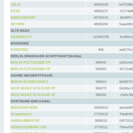
CELLE
48300105
b475386c
EITZE
48900237
47174d8f
MARKLENDORF
48700103
8b4f9f7c
RETHEM
48900204
5aaed954
ALTE MAAS
DORDRECHT
123456785
6c6f84c2
BODENSEE
KONSTANZ
906
aa9179c1
BERLIN-SPANDAUER-SCHIFFFAHRTSKANAL
BERLIN-PLÖTZENSEE OP
586640
ee52ce62
BERLIN-PLÖTZENSEE UP
586650
45721a68
DAHME-WASSERSTRASSE
BERLIN-SCHMÖCKWITZ
586810
6b595707
NEUE MÜHLE SCHLEUSE OP
586270
0e0dbcc9
NEUE MÜHLE SCHLEUSE UP
586280
c9a6c3bf
DORTMUND-EMS-KANAL
BERGESHÖVEDE
34000010
ade3a084
Groppenbruch
27700122
7bbdb421
HASEHUBBRÜCKE
3690010
04572010
HENRICHENBURG OW
27700111
70bee932