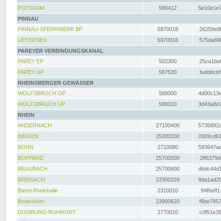
POTSDAM
580412
5e10e1e7
PINNAU
PINNAU-SPERRWERK BP
5970018
26259e8f
UETERSEN
5970016
575da86f
PAREYER VERBINDUNGSKANAL
PAREY EP
502300
25ca1bef
PAREY UP
587530
bafddcbf
RHEINSBERGER GEWÄSSER
WOLFSBRUCH OP
589000
4d00c13e
WOLFSBRUCH UP
589010
3d43a8d7
RHEIN
ANDERNACH
27100400
5735892a
BINGEN
25300200
0309cd61
BONN
2710080
593647aa
BOPPARD
25700500
2ff6379d
BRAUBACH
25700600
d6dc44d1
BREISACH
23300320
9da1ad2b
Basel-Rheinhalle
2310010
94f6eff1
Bodenheim
23900620
f6be7857
DUISBURG-RUHRORT
2770010
c0f51e35