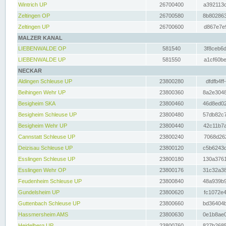
Wintrich UP
26700400
a392113c
Zeltingen OP
26700580
8b802863
Zeltingen UP
26700600
d867e7e9
MALZER KANAL
LIEBENWALDE OP
581540
3f8ceb6d
LIEBENWALDE UP
581550
a1cf60be
NECKAR
Aldingen Schleuse UP
23800280
dfdfb4ff
Beihingen Wehr UP
23800360
8a2e3048
Besigheim SKA
23800460
46d8ed02
Besigheim Schleuse UP
23800480
57db82c7
Besigheim Wehr UP
23800440
42c11b7a
Cannstatt Schleuse UP
23800240
7068d262
Deizisau Schleuse UP
23800120
c5b6243d
Esslingen Schleuse UP
23800180
130a3761
Esslingen Wehr OP
23800176
31c32a38
Feudenheim Schleuse UP
23800840
48a939b9
Gundelsheim UP
23800620
fc1072e4
Guttenbach Schleuse UP
23800660
bd36404b
Hassmersheim AMS
23800630
0e1b8ae0
Heidelberg UP
23800760
827b2685