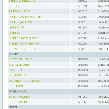
BERLIN-SPANDAU UP
580310
2c68509c
BORGSDORF
581591
1b2e2996
FRIEDRICHSTHAL
603420
314945d6
HOHENSAATEN WEST AP
603400
99309d3e
HOHENSAATEN WEST BP
603310
3404a6e5
LEHNITZ OP
581580
c8a1cf0a
LEHNITZ UP
581590
5bb1f56d
NIEDERFINOW SHW OP
692080
414dd4ee
NIEDERFINOW SHW UP
692090
4eec6b25
SCHWEDT SCHLEUSE BP
603410
4ee515f9
HUNTE
BUTTELERHÖRNE
4960060
b3d88ca6
ELSFLETH OHRT
4960080
531da758
HOLLERSIEL
4960050
2eacef2f
HUNTEBRÜCK
4960070
2e1d458b
OLDENBURG-DRIELAKE
4960030
1b51e55e
REITHÖRNE
4960040
c9df61c4
HAVELKANAL
SCHÖNWALDE OP
587050
d8ef9f21
SCHÖNWALDE UP
587060
b6650b13
IJSSEL