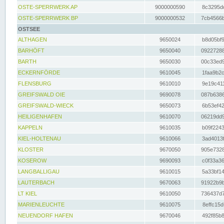
OSTE-SPERRWERK AP
9000000590
8c3295dc
OSTE-SPERRWERK BP
9000000532
7cb4566b
OSTSEE
ALTHAGEN
9650024
b8d05bf9
BARHÖFT
9650040
09227288
BARTH
9650030
00c33ed9
ECKERNFÖRDE
9610045
1faa9b2c
FLENSBURG
9610010
9e19c411
GREIFSWALD OIE
9690078
087b6386
GREIFSWALD-WIECK
9650073
6b53ef42
HEILIGENHAFEN
9610070
06219dd9
KAPPELN
9610035
b09f2243
KIEL-HOLTENAU
9610066
3ad4013f
KLOSTER
9670050
905e7328
KOSEROW
9690093
c0f33a36
LANGBALLIGAU
9610015
5a33bf14
LAUTERBACH
9670063
91922b9b
LT KIEL
9610050
736437d7
MARIENLEUCHTE
9610075
8effc15d
NEUENDORF HAFEN
9670046
492f85b8