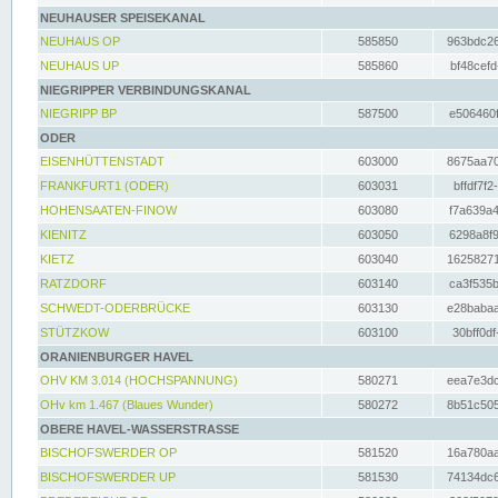
NEUHAUSER SPEISEKANAL
NEUHAUS OP
585850
963bdc26
NEUHAUS UP
585860
bf48cefd
NIEGRIPPER VERBINDUNGSKANAL
NIEGRIPP BP
587500
e506460f
ODER
EISENHÜTTENSTADT
603000
8675aa70
FRANKFURT1 (ODER)
603031
bffdf7f2
HOHENSAATEN-FINOW
603080
f7a639a4
KIENITZ
603050
6298a8f9
KIETZ
603040
16258271
RATZDORF
603140
ca3f535b
SCHWEDT-ODERBRÜCKE
603130
e28babaa
STÜTZKOW
603100
30bff0df
ORANIENBURGER HAVEL
OHV KM 3.014 (HOCHSPANNUNG)
580271
eea7e3dc
OHv km 1.467 (Blaues Wunder)
580272
8b51c505
OBERE HAVEL-WASSERSTRASSE
BISCHOFSWERDER OP
581520
16a780aa
BISCHOFSWERDER UP
581530
74134dc6