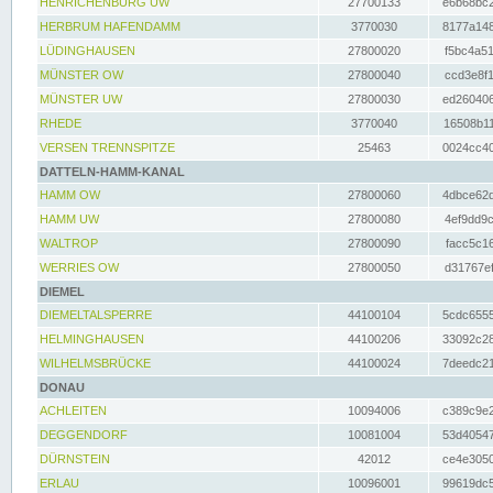
HENRICHENBURG UW
27700133
e6b68bc2
HERBRUM HAFENDAMM
3770030
8177a148
LÜDINGHAUSEN
27800020
f5bc4a51
MÜNSTER OW
27800040
ccd3e8f1
MÜNSTER UW
27800030
ed260406
RHEDE
3770040
16508b11
VERSEN TRENNSPITZE
25463
0024cc40
DATTELN-HAMM-KANAL
HAMM OW
27800060
4dbce62d
HAMM UW
27800080
4ef9dd9c
WALTROP
27800090
facc5c16
WERRIES OW
27800050
d31767ef
DIEMEL
DIEMELTALSPERRE
44100104
5cdc6555
HELMINGHAUSEN
44100206
33092c28
WILHELMSBRÜCKE
44100024
7deedc21
DONAU
ACHLEITEN
10094006
c389c9e2
DEGGENDORF
10081004
53d40547
DÜRNSTEIN
42012
ce4e3050
ERLAU
10096001
99619dc5