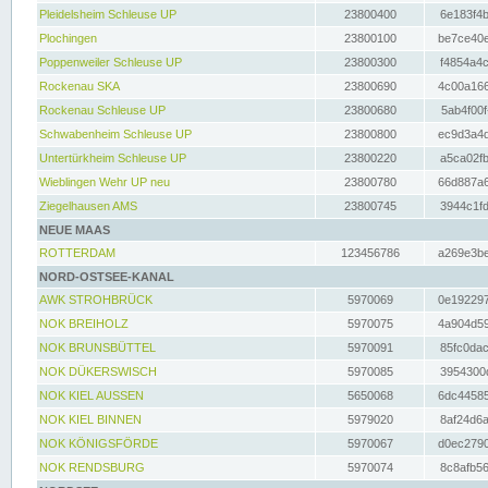
Pleidelsheim Schleuse UP
23800400
6e183f4b
Plochingen
23800100
be7ce40e
Poppenweiler Schleuse UP
23800300
f4854a4c
Rockenau SKA
23800690
4c00a166
Rockenau Schleuse UP
23800680
5ab4f00f
Schwabenheim Schleuse UP
23800800
ec9d3a4d
Untertürkheim Schleuse UP
23800220
a5ca02fb
Wieblingen Wehr UP neu
23800780
66d887a6
Ziegelhausen AMS
23800745
3944c1fd
NEUE MAAS
ROTTERDAM
123456786
a269e3be
NORD-OSTSEE-KANAL
AWK STROHBRÜCK
5970069
0e192297
NOK BREIHOLZ
5970075
4a904d59
NOK BRUNSBÜTTEL
5970091
85fc0dac
NOK DÜKERSWISCH
5970085
3954300d
NOK KIEL AUSSEN
5650068
6dc44585
NOK KIEL BINNEN
5979020
8af24d6a
NOK KÖNIGSFÖRDE
5970067
d0ec2790
NOK RENDSBURG
5970074
8c8afb56