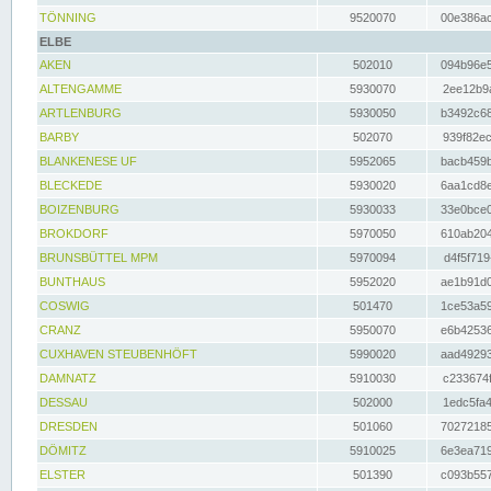
TÖNNING
9520070
00e386ac
ELBE
AKEN
502010
094b96e5
ALTENGAMME
5930070
2ee12b9a
ARTLENBURG
5930050
b3492c68
BARBY
502070
939f82ec
BLANKENESE UF
5952065
bacb459b
BLECKEDE
5930020
6aa1cd8e
BOIZENBURG
5930033
33e0bce0
BROKDORF
5970050
610ab204
BRUNSBÜTTEL MPM
5970094
d4f5f719
BUNTHAUS
5952020
ae1b91d0
COSWIG
501470
1ce53a59
CRANZ
5950070
e6b42536
CUXHAVEN STEUBENHÖFT
5990020
aad49293
DAMNATZ
5910030
c233674f
DESSAU
502000
1edc5fa4
DRESDEN
501060
70272185
DÖMITZ
5910025
6e3ea719
ELSTER
501390
c093b557