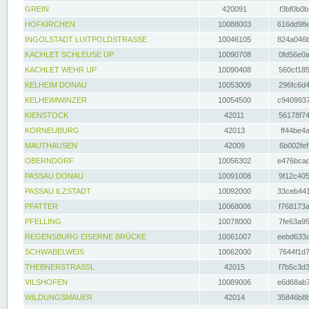
GREIN
420091
f3bf0b0b
HOFKIRCHEN
10088003
616dd98e
INGOLSTADT LUITPOLDSTRASSE
10046105
824a046b
KACHLET SCHLEUSE UP
10090708
0fd56e0a
KACHLET WEHR UP
10090408
560cf185
KELHEIM DONAU
10053009
296fc6d4
KELHEIMWINZER
10054500
c9409937
KIENSTOCK
42011
56178f74
KORNEUBURG
42013
ff44be4a
MAUTHAUSEN
42009
6b002fef
OBERNDORF
10056302
e476bcad
PASSAU DONAU
10091008
9f12c405
PASSAU ILZSTADT
10092000
33ceb441
PFATTER
10068006
f768173a
PFELLING
10078000
7fe63a95
REGENSBURG EISERNE BRÜCKE
10061007
eebd633a
SCHWABELWEIS
10062000
7644f1d7
THEBNERSTRASSL
42015
f7b5c3d3
VILSHOFEN
10089006
e6d68ab7
WILDUNGSMAUER
42014
35846b8b