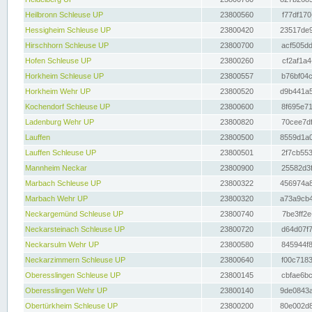
Heilbronn Schleuse UP
23800560
f77df170
Hessigheim Schleuse UP
23800420
23517de9
Hirschhorn Schleuse UP
23800700
acf505dd
Hofen Schleuse UP
23800260
cf2af1a4
Horkheim Schleuse UP
23800557
b76bf04c
Horkheim Wehr UP
23800520
d9b441a5
Kochendorf Schleuse UP
23800600
8f695e71
Ladenburg Wehr UP
23800820
70cee7df
Lauffen
23800500
8559d1a0
Lauffen Schleuse UP
23800501
2f7cb553
Mannheim Neckar
23800900
25582d3f
Marbach Schleuse UP
23800322
456974a8
Marbach Wehr UP
23800320
a73a9cb4
Neckargemünd Schleuse UP
23800740
7be3ff2e
Neckarsteinach Schleuse UP
23800720
d64d07f7
Neckarsulm Wehr UP
23800580
845944f8
Neckarzimmern Schleuse UP
23800640
f00c7183
Oberesslingen Schleuse UP
23800145
cbfae6bc
Oberesslingen Wehr UP
23800140
9de0843a
Obertürkheim Schleuse UP
23800200
80e002d8