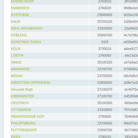
DÜSSELDORF
2750010
8f7e5f92
EMMERICH
2790020
9598e4cb
IFFEZHEIM
23500600
b02be240
KAUB
25700100
1d26e504
KEHL-KRONENHOF
23300900
23af9b02
KOBLENZ
25900700
4c7d796a
KONSTANZ-RHEIN
3329
e020e651
KÖLN
2730010
a6ee8177
LOBITH
2790050
efe13a3d
MAINZ
25100100
a37a9aa3
MANNHEIM
23700700
57090802
MAXAU
23700200
b6c6d5c8
NIERSTEIN-OPPENHEIM
23900600
d28e7ed1
Neuwied Stadt
27100370
dc407f1e
OBERWINTER
27100700
b45359df
OESTRICH
25100300
665be0fe
OTTENHEIM
23300800
787e5d63
PANNERDENSE KOP
2790060
3046493f
PHILIPPSBURG
23700500
88e972e1
PLITTERSDORF
23500700
6b774802
REES
2790010
2f025389