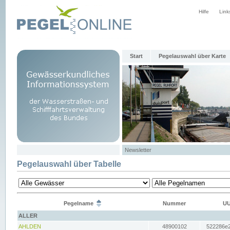
Hilfe
Link
Start
Pegelauswahl über Karte
Newsletter
Pegelauswahl über Tabelle
Pegelname
Nummer
UU
ALLER
AHLDEN
48900102
522286e2