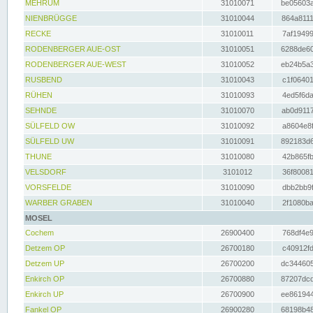
MEHRUM
31010071
be05603a
NIENBRÜGGE
31010044
864a8111
RECKE
31010011
7af19499
RODENBERGER AUE-OST
31010051
6288de60
RODENBERGER AUE-WEST
31010052
eb24b5a3
RUSBEND
31010043
c1f06401
RÜHEN
31010093
4ed5f6da
SEHNDE
31010070
ab0d9117
SÜLFELD OW
31010092
a8604e8f
SÜLFELD UW
31010091
892183d6
THUNE
31010080
42b865fb
VELSDORF
3101012
36f80081
VORSFELDE
31010090
dbb2bb9f
WARBER GRABEN
31010040
2f1080ba
MOSEL
Cochem
26900400
768df4e9
Detzem OP
26700180
c40912fd
Detzem UP
26700200
dc344605
Enkirch OP
26700880
87207dcd
Enkirch UP
26700900
ee861944
Fankel OP
26900280
68198b48