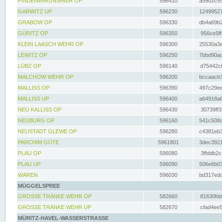
FINDENWIRUNSHIER OP
596410
a5902c55
GARWITZ UP
596230
12499527
GRABOW OP
596330
db4a69b2
GÜRITZ OP
596350
956ce5ff
KLEIN LAASCH WEHR OP
596300
25530a3e
LEWITZ OP
596250
7bbd90ad
LÜBZ OP
596140
d75442cf
MALCHOW WEHR OP
596200
bccaacb3
MALLISS OP
596390
497c29ee
MALLISS UP
596400
a64918a6
NEU KALLISS OP
596430
30739ff3
NEUBURG OP
596160
541c508a
NEUSTADT GLEWE OP
596280
c4381eb3
PARCHIM GÜTE
5961801
3dec3921
PLAU OP
596080
3ffddb2c
PLAU UP
596090
506e6b03
WAREN
596030
bd317edd
MÜGGELSPREE
GROSSE TRÄNKE WEHR OP
582660
81630fdd
GROSSE TRÄNKE WEHR UP
582670
cfad4ee5
MÜRITZ-HAVEL-WASSERSTRASSE