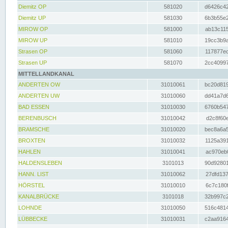
Diemitz OP
581020
d6426c42
Diemitz UP
581030
6b3b55e2
MIROW OP
581000
ab13c115
MIROW UP
581010
19cc3b9a
Strasen OP
581060
117877ec
Strasen UP
581070
2cc40997
MITTELLANDKANAL
ANDERTEN OW
31010061
bc20d819
ANDERTEN UW
31010060
dd41a7d6
BAD ESSEN
31010030
6760b547
BERENBUSCH
31010042
d2c8f60e
BRAMSCHE
31010020
bec8a6a5
BROXTEN
31010032
1125a391
HAHLEN
31010041
ac970eb0
HALDENSLEBEN
3101013
90d92801
HANN. LIST
31010062
27dfd137
HÖRSTEL
31010010
6c7c180f
KANALBRÜCKE
3101018
32b997c2
LOHNDE
31010050
516c4814
LÜBBECKE
31010031
c2aa9164