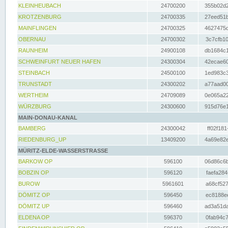
KLEINHEUBACH
24700200
355b02d2
KROTZENBURG
24700335
27eed51b
MAINFLINGEN
24700325
4627475d
OBERNAU
24700302
3c7cfb10
RAUNHEIM
24900108
db1684c1
SCHWEINFURT NEUER HAFEN
24300304
42ecae60
STEINBACH
24500100
1ed983c3
TRUNSTADT
24300202
a77aad00
WERTHEIM
24709089
0e065a22
WÜRZBURG
24300600
915d76e1
MAIN-DONAU-KANAL
BAMBERG
24300042
ff02f181
RIEDENBURG_UP
13409200
4a69e82e
MÜRITZ-ELDE-WASSERSTRASSE
BARKOW OP
596100
06d86c6b
BOBZIN OP
596120
faefa284
BUROW
5961601
a68cf527
DÖMITZ OP
596450
ec8188ee
DÖMITZ UP
596460
ad3a51da
ELDENA OP
596370
0fab94c7