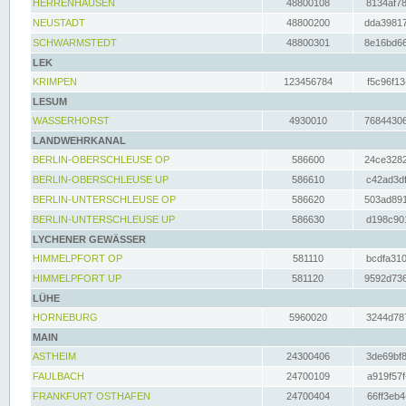
HERRENHAUSEN
48800108
8134af78
NEUSTADT
48800200
dda39817
SCHWARMSTEDT
48800301
8e16bd66
LEK
KRIMPEN
123456784
f5c96f13
LESUM
WASSERHORST
4930010
76844306
LANDWEHRKANAL
BERLIN-OBERSCHLEUSE OP
586600
24ce3282
BERLIN-OBERSCHLEUSE UP
586610
c42ad3df
BERLIN-UNTERSCHLEUSE OP
586620
503ad891
BERLIN-UNTERSCHLEUSE UP
586630
d198c901
LYCHENER GEWÄSSER
HIMMELPFORT OP
581110
bcdfa310
HIMMELPFORT UP
581120
9592d736
LÜHE
HORNEBURG
5960020
3244d787
MAIN
ASTHEIM
24300406
3de69bf8
FAULBACH
24700109
a919f57f
FRANKFURT OSTHAFEN
24700404
66ff3eb4