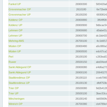
Fankel UP
26900300
583420a8
Grevenmacher OP
2610180
6e72bebf
Grevenmacher UP
26100200
69308142
Koblenz OP
26900880
3f64ff08
Koblenz UP
26900900
9dbcac54
Lehmen OP
26900680
d0abe01a
Lehmen UP
26900700
dc1bb420
Mehring AMS
26700100
4c1b6f17
Müden OP
26900480
a5c880a3
Müden UP
26900500
edc67ca3
Perl
26100100
c263ea53
Ruwer
26500150
abd34ee6
Sankt Aldegund OP
26900080
e4d6a271
Sankt Aldegund UP
26900100
20640279
Stadtbredimus OP
26100110
cceb7060
Stadtbredimus UP
26100130
dfdf753b
Trier OP
26500080
9d2b4126
Trier UP
26500100
3bec53ca
Wincheringen
26100140
bb5560fc
Wintrich OP
26700380
cb4789e4