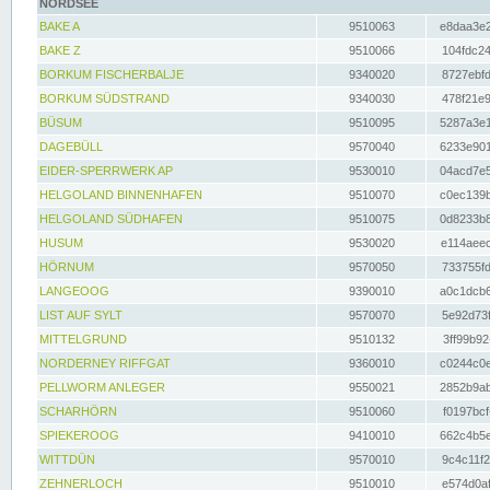
NORDSEE
BAKE A
9510063
e8daa3e2
BAKE Z
9510066
104fdc24
BORKUM FISCHERBALJE
9340020
8727ebfd
BORKUM SÜDSTRAND
9340030
478f21e9
BÜSUM
9510095
5287a3e1
DAGEBÜLL
9570040
6233e901
EIDER-SPERRWERK AP
9530010
04acd7e5
HELGOLAND BINNENHAFEN
9510070
c0ec139b
HELGOLAND SÜDHAFEN
9510075
0d8233b8
HUSUM
9530020
e114aeec
HÖRNUM
9570050
733755fd
LANGEOOG
9390010
a0c1dcb6
LIST AUF SYLT
9570070
5e92d73f
MITTELGRUND
9510132
3ff99b92
NORDERNEY RIFFGAT
9360010
c0244c0e
PELLWORM ANLEGER
9550021
2852b9ab
SCHARHÖRN
9510060
f0197bcf
SPIEKEROOG
9410010
662c4b5e
WITTDÜN
9570010
9c4c11f2
ZEHNERLOCH
9510010
e574d0af