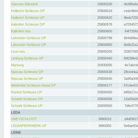
Giessen Klärwerk
25800100
4b386a6a
Hollerich Schleuse OP
25800618
cedc9b0c
Hollerich Schleuse UP
25800620
9beb7290
Kalkofen Schleuse OP
25800578
a7034573
Kalkofen neu
25800600
64f735fd
Lahnstein Schleuse OP
25800798
664d68ea
Lahnstein Schleuse UP
25800800
6b6b31e2
Leun neu
25800200
32807065
Limburg Schleuse UP
25800440
89038b42
Marburg
25830056
4e7a6cfa
Nassau Schleuse OP
25800638
29cb44a2
Nassau Schleuse UP
25800640
3a90a346
Niederbiel Schleuse Kanal OP
25800177
57c8e437
Runkel Schleuse UP
25800400
b85b17cc
Scheidt Schleuse OP
25800558
15a50d2b
Scheidt Schleuse UP
25800560
7dfe4776
LEDA
DREYSCHLOOT
3880010
d4df3617
LEDASPERRWERK UP
3880050
5e6ae93a
LEINE