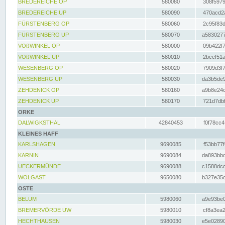
BREDEREICHE OP
580080
308f5979
BREDEREICHE UP
580090
470acd2a
FÜRSTENBERG OP
580060
2c95f83d
FÜRSTENBERG UP
580070
a5830277
VOßWINKEL OP
580000
09b422f7
VOßWINKEL UP
580010
2bcef51a
WESENBERG OP
580020
7909d3f7
WESENBERG UP
580030
da3b5de9
ZEHDENICK OP
580160
a9b8e24c
ZEHDENICK UP
580170
721d7dbf
ORKE
DALWIGKSTHAL
42840453
f0f78cc4
KLEINES HAFF
KARLSHAGEN
9690085
f53bb77f
KARNIN
9690084
da893bbd
UECKERMÜNDE
9690088
c1588dcc
WOLGAST
9650080
b327e35c
OSTE
BELUM
5980060
a9e93be0
BREMERVÖRDE UW
5980010
cf8a3ea2
HECHTHAUSEN
5980030
e5e02890