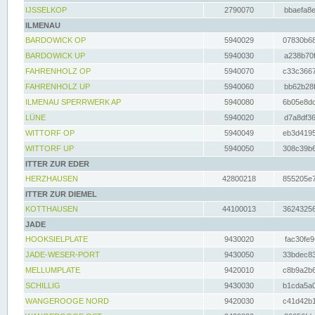
IJSSELKOP
2790070
bbaefa8e
ILMENAU
BARDOWICK OP
5940029
07830b68
BARDOWICK UP
5940030
a238b70f
FAHRENHOLZ OP
5940070
c33c3667
FAHRENHOLZ UP
5940060
bb62b28f
ILMENAU SPERRWERK AP
5940080
6b05e8dc
LÜNE
5940020
d7a8df36
WITTORF OP
5940049
eb3d4195
WITTORF UP
5940050
308c39b6
ITTER ZUR EDER
HERZHAUSEN
42800218
855205e7
ITTER ZUR DIEMEL
KOTTHAUSEN
44100013
36243256
JADE
HOOKSIELPLATE
9430020
fac30fe9
JADE-WESER-PORT
9430050
33bdec83
MELLUMPLATE
9420010
c8b9a2b6
SCHILLIG
9430030
b1cda5a0
WANGEROOGE NORD
9420030
c41d42b1