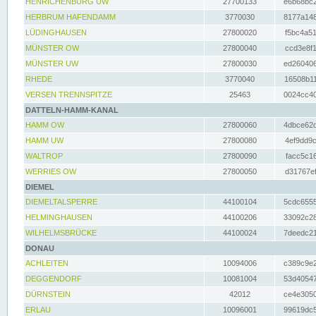
HENRICHENBURG UW
27700133
e6b68bc2
HERBRUM HAFENDAMM
3770030
8177a148
LÜDINGHAUSEN
27800020
f5bc4a51
MÜNSTER OW
27800040
ccd3e8f1
MÜNSTER UW
27800030
ed260406
RHEDE
3770040
16508b11
VERSEN TRENNSPITZE
25463
0024cc40
DATTELN-HAMM-KANAL
HAMM OW
27800060
4dbce62d
HAMM UW
27800080
4ef9dd9c
WALTROP
27800090
facc5c16
WERRIES OW
27800050
d31767ef
DIEMEL
DIEMELTALSPERRE
44100104
5cdc6555
HELMINGHAUSEN
44100206
33092c28
WILHELMSBRÜCKE
44100024
7deedc21
DONAU
ACHLEITEN
10094006
c389c9e2
DEGGENDORF
10081004
53d40547
DÜRNSTEIN
42012
ce4e3050
ERLAU
10096001
99619dc5