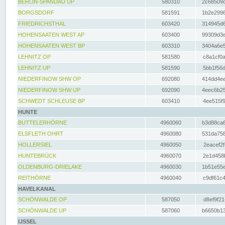
BERLIN-SPANDAU UP
580310
2c68509c
BORGSDORF
581591
1b2e2996
FRIEDRICHSTHAL
603420
314945d6
HOHENSAATEN WEST AP
603400
99309d3e
HOHENSAATEN WEST BP
603310
3404a6e5
LEHNITZ OP
581580
c8a1cf0a
LEHNITZ UP
581590
5bb1f56d
NIEDERFINOW SHW OP
692080
414dd4ee
NIEDERFINOW SHW UP
692090
4eec6b25
SCHWEDT SCHLEUSE BP
603410
4ee515f9
HUNTE
BUTTELERHÖRNE
4960060
b3d88ca6
ELSFLETH OHRT
4960080
531da758
HOLLERSIEL
4960050
2eacef2f
HUNTEBRÜCK
4960070
2e1d458b
OLDENBURG-DRIELAKE
4960030
1b51e55e
REITHÖRNE
4960040
c9df61c4
HAVELKANAL
SCHÖNWALDE OP
587050
d8ef9f21
SCHÖNWALDE UP
587060
b6650b13
IJSSEL