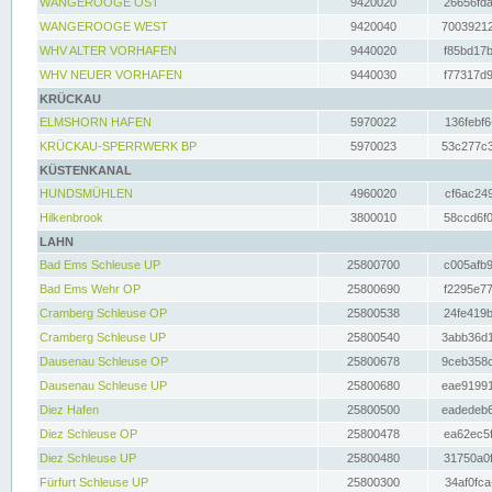
WANGEROOGE OST
9420020
26656fda
WANGEROOGE WEST
9420040
70039212
WHV ALTER VORHAFEN
9440020
f85bd17b
WHV NEUER VORHAFEN
9440030
f77317d9
KRÜCKAU
ELMSHORN HAFEN
5970022
136febf6
KRÜCKAU-SPERRWERK BP
5970023
53c277c3
KÜSTENKANAL
HUNDSMÜHLEN
4960020
cf6ac249
Hilkenbrook
3800010
58ccd6f0
LAHN
Bad Ems Schleuse UP
25800700
c005afb9
Bad Ems Wehr OP
25800690
f2295e77
Cramberg Schleuse OP
25800538
24fe419b
Cramberg Schleuse UP
25800540
3abb36d1
Dausenau Schleuse OP
25800678
9ceb358c
Dausenau Schleuse UP
25800680
eae91991
Diez Hafen
25800500
eadedeb6
Diez Schleuse OP
25800478
ea62ec5f
Diez Schleuse UP
25800480
31750a0f
Fürfurt Schleuse UP
25800300
34af0fca