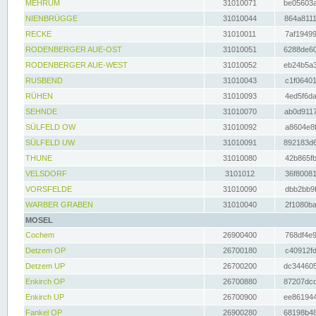
MEHRUM
31010071
be05603a
NIENBRÜGGE
31010044
864a8111
RECKE
31010011
7af19499
RODENBERGER AUE-OST
31010051
6288de60
RODENBERGER AUE-WEST
31010052
eb24b5a3
RUSBEND
31010043
c1f06401
RÜHEN
31010093
4ed5f6da
SEHNDE
31010070
ab0d9117
SÜLFELD OW
31010092
a8604e8f
SÜLFELD UW
31010091
892183d6
THUNE
31010080
42b865fb
VELSDORF
3101012
36f80081
VORSFELDE
31010090
dbb2bb9f
WARBER GRABEN
31010040
2f1080ba
MOSEL
Cochem
26900400
768df4e9
Detzem OP
26700180
c40912fd
Detzem UP
26700200
dc344605
Enkirch OP
26700880
87207dcd
Enkirch UP
26700900
ee861944
Fankel OP
26900280
68198b48