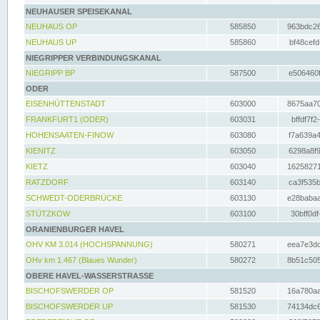
NEUHAUSER SPEISEKANAL
NEUHAUS OP
585850
963bdc26
NEUHAUS UP
585860
bf48cefd
NIEGRIPPER VERBINDUNGSKANAL
NIEGRIPP BP
587500
e506460f
ODER
EISENHÜTTENSTADT
603000
8675aa70
FRANKFURT1 (ODER)
603031
bffdf7f2
HOHENSAATEN-FINOW
603080
f7a639a4
KIENITZ
603050
6298a8f9
KIETZ
603040
16258271
RATZDORF
603140
ca3f535b
SCHWEDT-ODERBRÜCKE
603130
e28babaa
STÜTZKOW
603100
30bff0df
ORANIENBURGER HAVEL
OHV KM 3.014 (HOCHSPANNUNG)
580271
eea7e3dc
OHv km 1.467 (Blaues Wunder)
580272
8b51c505
OBERE HAVEL-WASSERSTRASSE
BISCHOFSWERDER OP
581520
16a780aa
BISCHOFSWERDER UP
581530
74134dc6