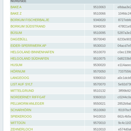
NORDSEE
BAKE A
9510063
e8daa3e2
BAKE Z
9510066
104fdc24
BORKUM FISCHERBALJE
9340020
8727ebfd
BORKUM SÜDSTRAND
9340030
478f21e9
BÜSUM
9510095
5287a3e1
DAGEBÜLL
9570040
6233e901
EIDER-SPERRWERK AP
9530010
04acd7e5
HELGOLAND BINNENHAFEN
9510070
c0ec139b
HELGOLAND SÜDHAFEN
9510075
0d8233b8
HUSUM
9530020
e114aeec
HÖRNUM
9570050
733755fd
LANGEOOG
9390010
a0c1dcb6
LIST AUF SYLT
9570070
5e92d73f
MITTELGRUND
9510132
3ff99b92
NORDERNEY RIFFGAT
9360010
c0244c0e
PELLWORM ANLEGER
9550021
2852b9ab
SCHARHÖRN
9510060
f0197bcf
SPIEKEROOG
9410010
662c4b5e
WITTDÜN
9570010
9c4c11f2
ZEHNERLOCH
9510010
e574d0af