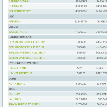
HERRENHAUSEN
48800108
8134af78
NEUSTADT
48800200
dda39817
SCHWARMSTEDT
48800301
8e16bd66
LEK
KRIMPEN
123456784
f5c96f13
LESUM
WASSERHORST
4930010
76844306
LANDWEHRKANAL
BERLIN-OBERSCHLEUSE OP
586600
24ce3282
BERLIN-OBERSCHLEUSE UP
586610
c42ad3df
BERLIN-UNTERSCHLEUSE OP
586620
503ad891
BERLIN-UNTERSCHLEUSE UP
586630
d198c901
LYCHENER GEWÄSSER
HIMMELPFORT OP
581110
bcdfa310
HIMMELPFORT UP
581120
9592d736
LÜHE
HORNEBURG
5960020
3244d787
MAIN
ASTHEIM
24300406
3de69bf8
FAULBACH
24700109
a919f57f
FRANKFURT OSTHAFEN
24700404
66ff3eb4