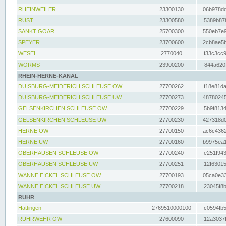
RHEINWEILER
23300130
06b978dd
RUST
23300580
5389b878
SANKT GOAR
25700300
550eb7e9
SPEYER
23700600
2cb8ae5b
WESEL
2770040
f33c3cc9
WORMS
23900200
844a620f
RHEIN-HERNE-KANAL
DUISBURG-MEIDERICH SCHLEUSE OW
27700262
f18e81da
DUISBURG-MEIDERICH SCHLEUSE UW
27700273
48780245
GELSENKIRCHEN SCHLEUSE OW
27700229
5b9f8134
GELSENKIRCHEN SCHLEUSE UW
27700230
427318d0
HERNE OW
27700150
ac6c4362
HERNE UW
27700160
b9975ea1
OBERHAUSEN SCHLEUSE OW
27700240
e251f943
OBERHAUSEN SCHLEUSE UW
27700251
12f63015
WANNE EICKEL SCHLEUSE OW
27700193
05ca0e33
WANNE EICKEL SCHLEUSE UW
27700218
23045f8b
RUHR
Hattingen
2769510000100
c0594fb5
RUHRWEHR OW
27600090
12a3037f