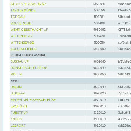
STÖR-SPERRWERK AP
5970041
d9acdbec
TANGERMÜNDE
502350
13e91b77
TORGAU
501261
83bbaedb
VOCKERODE
501480
ae93f2a5
WEHR GEESTHACHT UP
5930062
0f7f58a8
WITTENBERG
501420
070b1eb4
WITTENBERGE
503050
cbf3cd49
ZOLLENSPIEKER
5930090
3de8ea26
ELBE-LÜBECK-KANAL
BÜSSAU UP
9669040
bf7bb8e8
DONNERSCHLEUSE OP
9660049
45634232
MÖLLN
9660050
46644438
EMS
DALUM
3550040
ad357e52
DUKEGAT
3990020
7753c1fa
EMDEN NEUE SEESCHLEUSE
3970010
edfdf747
EMSHÖRN
9340010
c8af067c
FUESTRUP
3310010
3a8ed45f
KNOCK
3990010
438b565e
LEERORT
3910010
abb23dad