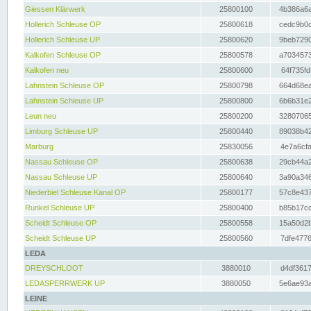
Giessen Klärwerk
25800100
4b386a6a
Hollerich Schleuse OP
25800618
cedc9b0c
Hollerich Schleuse UP
25800620
9beb7290
Kalkofen Schleuse OP
25800578
a7034573
Kalkofen neu
25800600
64f735fd
Lahnstein Schleuse OP
25800798
664d68ea
Lahnstein Schleuse UP
25800800
6b6b31e2
Leun neu
25800200
32807065
Limburg Schleuse UP
25800440
89038b42
Marburg
25830056
4e7a6cfa
Nassau Schleuse OP
25800638
29cb44a2
Nassau Schleuse UP
25800640
3a90a346
Niederbiel Schleuse Kanal OP
25800177
57c8e437
Runkel Schleuse UP
25800400
b85b17cc
Scheidt Schleuse OP
25800558
15a50d2b
Scheidt Schleuse UP
25800560
7dfe4776
LEDA
DREYSCHLOOT
3880010
d4df3617
LEDASPERRWERK UP
3880050
5e6ae93a
LEINE