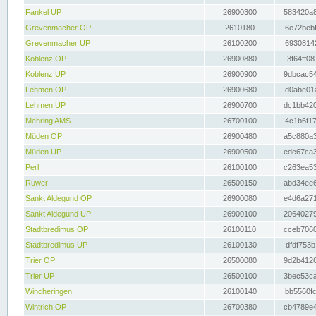
Fankel UP
26900300
583420a8
Grevenmacher OP
2610180
6e72bebf
Grevenmacher UP
26100200
69308142
Koblenz OP
26900880
3f64ff08
Koblenz UP
26900900
9dbcac54
Lehmen OP
26900680
d0abe01a
Lehmen UP
26900700
dc1bb420
Mehring AMS
26700100
4c1b6f17
Müden OP
26900480
a5c880a3
Müden UP
26900500
edc67ca3
Perl
26100100
c263ea53
Ruwer
26500150
abd34ee6
Sankt Aldegund OP
26900080
e4d6a271
Sankt Aldegund UP
26900100
20640279
Stadtbredimus OP
26100110
cceb7060
Stadtbredimus UP
26100130
dfdf753b
Trier OP
26500080
9d2b4126
Trier UP
26500100
3bec53ca
Wincheringen
26100140
bb5560fc
Wintrich OP
26700380
cb4789e4