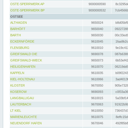
OSTE-SPERRWERK AP
9000000590
8c3295dc
OSTE-SPERRWERK BP
9000000532
7cb4566b
OSTSEE
ALTHAGEN
9650024
b8d05bf9
BARHÖFT
9650040
09227288
BARTH
9650030
00c33ed9
ECKERNFÖRDE
9610045
1faa9b2c
FLENSBURG
9610010
9e19c411
GREIFSWALD OIE
9690078
087b6386
GREIFSWALD-WIECK
9650073
6b53ef42
HEILIGENHAFEN
9610070
06219dd9
KAPPELN
9610035
b09f2243
KIEL-HOLTENAU
9610066
3ad4013f
KLOSTER
9670050
905e7328
KOSEROW
9690093
c0f33a36
LANGBALLIGAU
9610015
5a33bf14
LAUTERBACH
9670063
91922b9b
LT KIEL
9610050
736437d7
MARIENLEUCHTE
9610075
8effc15d
NEUENDORF HAFEN
9670046
492f85b8