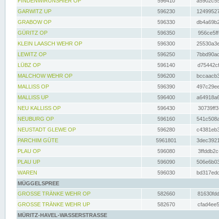
FINDENWIRUNSHIER OP
596410
a5902c55
GARWITZ UP
596230
12499527
GRABOW OP
596330
db4a69b2
GÜRITZ OP
596350
956ce5ff
KLEIN LAASCH WEHR OP
596300
25530a3e
LEWITZ OP
596250
7bbd90ad
LÜBZ OP
596140
d75442cf
MALCHOW WEHR OP
596200
bccaacb3
MALLISS OP
596390
497c29ee
MALLISS UP
596400
a64918a6
NEU KALLISS OP
596430
30739ff3
NEUBURG OP
596160
541c508a
NEUSTADT GLEWE OP
596280
c4381eb3
PARCHIM GÜTE
5961801
3dec3921
PLAU OP
596080
3ffddb2c
PLAU UP
596090
506e6b03
WAREN
596030
bd317edd
MÜGGELSPREE
GROSSE TRÄNKE WEHR OP
582660
81630fdd
GROSSE TRÄNKE WEHR UP
582670
cfad4ee5
MÜRITZ-HAVEL-WASSERSTRASSE