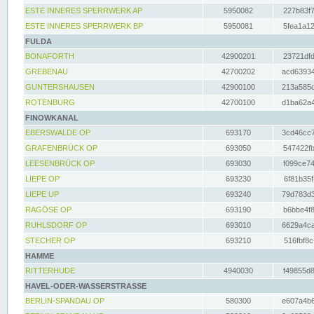
ESTE INNERES SPERRWERK AP
5950082
227b83f7
ESTE INNERES SPERRWERK BP
5950081
5fea1a12
FULDA
BONAFORTH
42900201
23721dfd
GREBENAU
42700202
acd63934
GUNTERSHAUSEN
42900100
213a585d
ROTENBURG
42700100
d1ba62a4
FINOWKANAL
EBERSWALDE OP
693170
3cd46cc7
GRAFENBRÜCK OP
693050
547422fb
LEESENBRÜCK OP
693030
f099ce74
LIEPE OP
693230
6f81b35f
LIEPE UP
693240
79d783d3
RAGÖSE OP
693190
b6bbe4f8
RUHLSDORF OP
693010
6629a4ca
STECHER OP
693210
516fbf8c
HAMME
RITTERHUDE
4940030
f49855d8
HAVEL-ODER-WASSERSTRASSE
BERLIN-SPANDAU OP
580300
e607a4b6