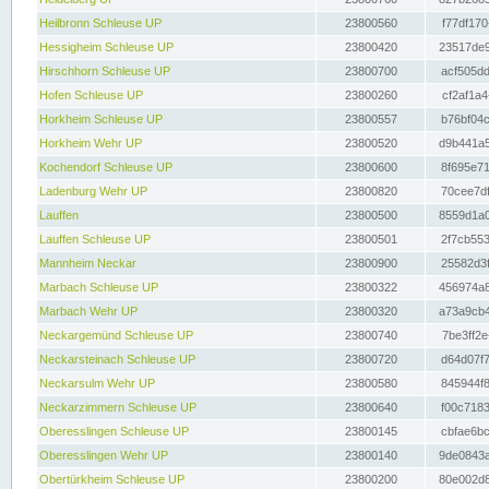
Heilbronn Schleuse UP
23800560
f77df170
Hessigheim Schleuse UP
23800420
23517de9
Hirschhorn Schleuse UP
23800700
acf505dd
Hofen Schleuse UP
23800260
cf2af1a4
Horkheim Schleuse UP
23800557
b76bf04c
Horkheim Wehr UP
23800520
d9b441a5
Kochendorf Schleuse UP
23800600
8f695e71
Ladenburg Wehr UP
23800820
70cee7df
Lauffen
23800500
8559d1a0
Lauffen Schleuse UP
23800501
2f7cb553
Mannheim Neckar
23800900
25582d3f
Marbach Schleuse UP
23800322
456974a8
Marbach Wehr UP
23800320
a73a9cb4
Neckargemünd Schleuse UP
23800740
7be3ff2e
Neckarsteinach Schleuse UP
23800720
d64d07f7
Neckarsulm Wehr UP
23800580
845944f8
Neckarzimmern Schleuse UP
23800640
f00c7183
Oberesslingen Schleuse UP
23800145
cbfae6bc
Oberesslingen Wehr UP
23800140
9de0843a
Obertürkheim Schleuse UP
23800200
80e002d8