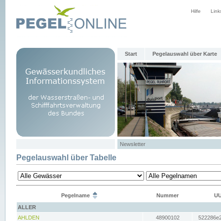
Hilfe
Link
Start
Pegelauswahl über Karte
Newsletter
Pegelauswahl über Tabelle
Pegelname
Nummer
UU
ALLER
AHLDEN
48900102
522286e2