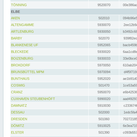
TÖNNING
9520070
00e386ac
ELBE
AKEN
502010
094b96e5
ALTENGAMME
5930070
2ee12b9a
ARTLENBURG
5930050
b3492c68
BARBY
502070
939f82ec
BLANKENESE UF
5952065
bacb459b
BLECKEDE
5930020
6aa1cd8e
BOIZENBURG
5930033
33e0bce0
BROKDORF
5970050
610ab204
BRUNSBÜTTEL MPM
5970094
d4f5f719
BUNTHAUS
5952020
ae1b91d0
COSWIG
501470
1ce53a59
CRANZ
5950070
e6b42536
CUXHAVEN STEUBENHÖFT
5990020
aad49293
DAMNATZ
5910030
c233674f
DESSAU
502000
1edc5fa4
DRESDEN
501060
70272185
DÖMITZ
5910025
6e3ea719
ELSTER
501390
c093b557