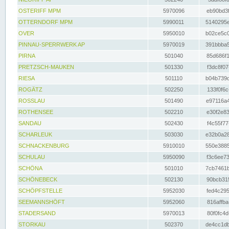
OSTERIFF MPM
5970096
eb90bd3f
OTTERNDORF MPM
5990011
5140295e
OVER
5950010
b02ce5c0
PINNAU-SPERRWERK AP
5970019
391bbba5
PIRNA
501040
85d686f1
PRETZSCH-MAUKEN
501330
f3dc8f07
RIESA
501110
b04b739d
ROGÄTZ
502250
133f0f6c
ROSSLAU
501490
e97116a4
ROTHENSEE
502210
e30f2e83
SANDAU
502430
f4c55f77
SCHARLEUK
503030
e32b0a28
SCHNACKENBURG
5910010
550e3885
SCHULAU
5950090
f3c6ee73
SCHÖNA
501010
7cb7461b
SCHÖNEBECK
502130
90bcb315
SCHÖPFSTELLE
5952030
fed4c295
SEEMANNSHÖFT
5952060
816affba
STADERSAND
5970013
80f0fc4d
STORKAU
502370
de4cc1db