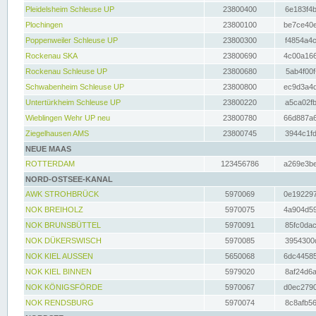
Pleidelsheim Schleuse UP
23800400
6e183f4b
Plochingen
23800100
be7ce40e
Poppenweiler Schleuse UP
23800300
f4854a4c
Rockenau SKA
23800690
4c00a166
Rockenau Schleuse UP
23800680
5ab4f00f
Schwabenheim Schleuse UP
23800800
ec9d3a4d
Untertürkheim Schleuse UP
23800220
a5ca02fb
Wieblingen Wehr UP neu
23800780
66d887a6
Ziegelhausen AMS
23800745
3944c1fd
NEUE MAAS
ROTTERDAM
123456786
a269e3be
NORD-OSTSEE-KANAL
AWK STROHBRÜCK
5970069
0e192297
NOK BREIHOLZ
5970075
4a904d59
NOK BRUNSBÜTTEL
5970091
85fc0dac
NOK DÜKERSWISCH
5970085
3954300d
NOK KIEL AUSSEN
5650068
6dc44585
NOK KIEL BINNEN
5979020
8af24d6a
NOK KÖNIGSFÖRDE
5970067
d0ec2790
NOK RENDSBURG
5970074
8c8afb56