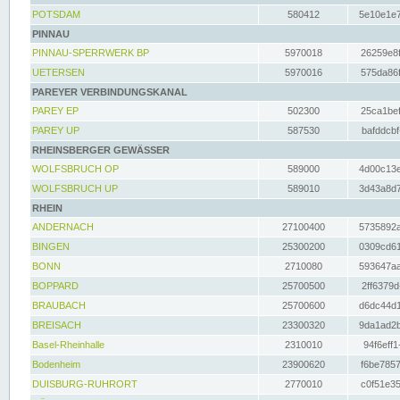
POTSDAM
580412
5e10e1e7
PINNAU
PINNAU-SPERRWERK BP
5970018
26259e8f
UETERSEN
5970016
575da86f
PAREYER VERBINDUNGSKANAL
PAREY EP
502300
25ca1bef
PAREY UP
587530
bafddcbf
RHEINSBERGER GEWÄSSER
WOLFSBRUCH OP
589000
4d00c13e
WOLFSBRUCH UP
589010
3d43a8d7
RHEIN
ANDERNACH
27100400
5735892a
BINGEN
25300200
0309cd61
BONN
2710080
593647aa
BOPPARD
25700500
2ff6379d
BRAUBACH
25700600
d6dc44d1
BREISACH
23300320
9da1ad2b
Basel-Rheinhalle
2310010
94f6eff1
Bodenheim
23900620
f6be7857
DUISBURG-RUHRORT
2770010
c0f51e35