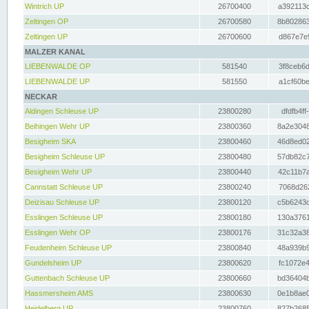
Wintrich UP
26700400
a392113c
Zeltingen OP
26700580
8b802863
Zeltingen UP
26700600
d867e7e9
MALZER KANAL
LIEBENWALDE OP
581540
3f8ceb6d
LIEBENWALDE UP
581550
a1cf60be
NECKAR
Aldingen Schleuse UP
23800280
dfdfb4ff
Beihingen Wehr UP
23800360
8a2e3048
Besigheim SKA
23800460
46d8ed02
Besigheim Schleuse UP
23800480
57db82c7
Besigheim Wehr UP
23800440
42c11b7a
Cannstatt Schleuse UP
23800240
7068d262
Deizisau Schleuse UP
23800120
c5b6243d
Esslingen Schleuse UP
23800180
130a3761
Esslingen Wehr OP
23800176
31c32a38
Feudenheim Schleuse UP
23800840
48a939b9
Gundelsheim UP
23800620
fc1072e4
Guttenbach Schleuse UP
23800660
bd36404b
Hassmersheim AMS
23800630
0e1b8ae0
Heidelberg UP
23800760
827b2685