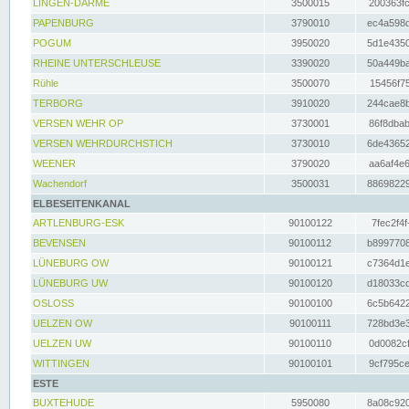
LINGEN-DARME
3500015
200363fc
PAPENBURG
3790010
ec4a598d
POGUM
3950020
5d1e4350
RHEINE UNTERSCHLEUSE
3390020
50a449ba
Rühle
3500070
15456f75
TERBORG
3910020
244cae8b
VERSEN WEHR OP
3730001
86f8dbab
VERSEN WEHRDURCHSTICH
3730010
6de43652
WEENER
3790020
aa6af4e6
Wachendorf
3500031
88698229
ELBESEITENKANAL
ARTLENBURG-ESK
90100122
7fec2f4f
BEVENSEN
90100112
b8997708
LÜNEBURG OW
90100121
c7364d1e
LÜNEBURG UW
90100120
d18033cd
OSLOSS
90100100
6c5b6422
UELZEN OW
90100111
728bd3e3
UELZEN UW
90100110
0d0082cf
WITTINGEN
90100101
9cf795ce
ESTE
BUXTEHUDE
5950080
8a08c920