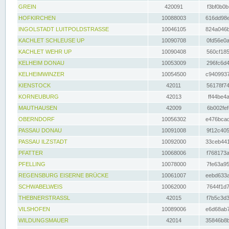
GREIN
420091
f3bf0b0b
HOFKIRCHEN
10088003
616dd98e
INGOLSTADT LUITPOLDSTRASSE
10046105
824a046b
KACHLET SCHLEUSE UP
10090708
0fd56e0a
KACHLET WEHR UP
10090408
560cf185
KELHEIM DONAU
10053009
296fc6d4
KELHEIMWINZER
10054500
c9409937
KIENSTOCK
42011
56178f74
KORNEUBURG
42013
ff44be4a
MAUTHAUSEN
42009
6b002fef
OBERNDORF
10056302
e476bcad
PASSAU DONAU
10091008
9f12c405
PASSAU ILZSTADT
10092000
33ceb441
PFATTER
10068006
f768173a
PFELLING
10078000
7fe63a95
REGENSBURG EISERNE BRÜCKE
10061007
eebd633a
SCHWABELWEIS
10062000
7644f1d7
THEBNERSTRASSL
42015
f7b5c3d3
VILSHOFEN
10089006
e6d68ab7
WILDUNGSMAUER
42014
35846b8b