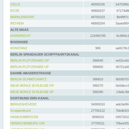
CELLE
48300105
b475386c
EITZE
48900237
47174d8f
MARKLENDORF
48700103
8b4f9f7c
RETHEM
48900204
5aaed954
ALTE MAAS
DORDRECHT
123456785
6c6f84c2
BODENSEE
KONSTANZ
906
aa9179c1
BERLIN-SPANDAUER-SCHIFFFAHRTSKANAL
BERLIN-PLÖTZENSEE OP
586640
ee52ce62
BERLIN-PLÖTZENSEE UP
586650
45721a68
DAHME-WASSERSTRASSE
BERLIN-SCHMÖCKWITZ
586810
6b595707
NEUE MÜHLE SCHLEUSE OP
586270
0e0dbcc9
NEUE MÜHLE SCHLEUSE UP
586280
c9a6c3bf
DORTMUND-EMS-KANAL
BERGESHÖVEDE
34000010
ade3a084
Groppenbruch
27700122
7bbdb421
HASEHUBBRÜCKE
3690010
04572010
HENRICHENBURG OW
27700111
70bee932