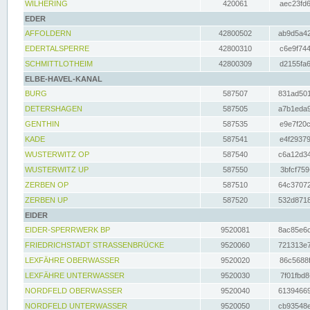
WILHERING
420061
aec23fd6
EDER
AFFOLDERN
42800502
ab9d5a42
EDERTALSPERRE
42800310
c6e9f744
SCHMITTLOTHEIM
42800309
d2155fa6
ELBE-HAVEL-KANAL
BURG
587507
831ad501
DETERSHAGEN
587505
a7b1eda9
GENTHIN
587535
e9e7f20c
KADE
587541
e4f29379
WUSTERWITZ OP
587540
c6a12d34
WUSTERWITZ UP
587550
3bfcf759
ZERBEN OP
587510
64c37072
ZERBEN UP
587520
532d8718
EIDER
EIDER-SPERRWERK BP
9520081
8ac85e6c
FRIEDRICHSTADT STRASSENBRÜCKE
9520060
721313e7
LEXFÄHRE OBERWASSER
9520020
86c5688f
LEXFÄHRE UNTERWASSER
9520030
7f01fbd8
NORDFELD OBERWASSER
9520040
61394669
NORDFELD UNTERWASSER
9520050
cb93548e