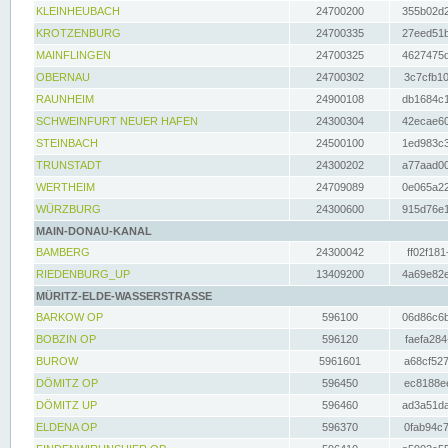
KLEINHEUBACH
24700200
355b02d2
KROTZENBURG
24700335
27eed51b
MAINFLINGEN
24700325
4627475d
OBERNAU
24700302
3c7cfb10
RAUNHEIM
24900108
db1684c1
SCHWEINFURT NEUER HAFEN
24300304
42ecae60
STEINBACH
24500100
1ed983c3
TRUNSTADT
24300202
a77aad00
WERTHEIM
24709089
0e065a22
WÜRZBURG
24300600
915d76e1
MAIN-DONAU-KANAL
BAMBERG
24300042
ff02f181
RIEDENBURG_UP
13409200
4a69e82e
MÜRITZ-ELDE-WASSERSTRASSE
BARKOW OP
596100
06d86c6b
BOBZIN OP
596120
faefa284
BUROW
5961601
a68cf527
DÖMITZ OP
596450
ec8188ee
DÖMITZ UP
596460
ad3a51da
ELDENA OP
596370
0fab94c7