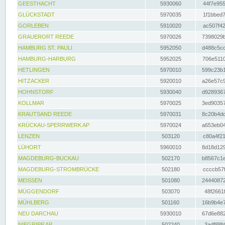
GEESTHACHT
5930060
44f7e955
GLÜCKSTADT
5970035
1f1bbed7
GORLEBEN
5910020
ac507f42
GRAUERORT REEDE
5970026
7398029b
HAMBURG ST. PAULI
5952050
d488c5cc
HAMBURG-HARBURG
5952025
706e5110
HETLINGEN
5970010
599c23b1
HITZACKER
5920010
a26e57c9
HOHNSTORF
5930040
d9289367
KOLLMAR
5970025
3ed90357
KRAUTSAND REEDE
5970031
8c20b4dc
KRÜCKAU-SPERRWERK AP
5970024
a653eb04
LENZEN
503120
c80a4f21
LÜHORT
5960010
8d18d129
MAGDEBURG-BUCKAU
502170
b8567c1e
MAGDEBURG-STROMBRÜCKE
502180
ccccb57f
MEISSEN
501080
24440872
MÜGGENDORF
503070
48f2661f
MÜHLBERG
501160
16b9b4e7
NEU DARCHAU
5930010
67d6e882
NIEGRIPP AP
502240
3adf88fd