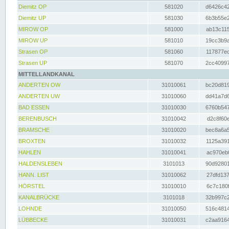
Diemitz OP
581020
d6426c42
Diemitz UP
581030
6b3b55e2
MIROW OP
581000
ab13c115
MIROW UP
581010
19cc3b9a
Strasen OP
581060
117877ec
Strasen UP
581070
2cc40997
MITTELLANDKANAL
ANDERTEN OW
31010061
bc20d819
ANDERTEN UW
31010060
dd41a7d6
BAD ESSEN
31010030
6760b547
BERENBUSCH
31010042
d2c8f60e
BRAMSCHE
31010020
bec8a6a5
BROXTEN
31010032
1125a391
HAHLEN
31010041
ac970eb0
HALDENSLEBEN
3101013
90d92801
HANN. LIST
31010062
27dfd137
HÖRSTEL
31010010
6c7c180f
KANALBRÜCKE
3101018
32b997c2
LOHNDE
31010050
516c4814
LÜBBECKE
31010031
c2aa9164