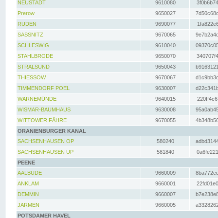
NEUSTADT
9610080
3f0b6b74
Prerow
9650027
7d50c68c
RUDEN
9690077
1fa822e6
SASSNITZ
9670065
9e7b2a4d
SCHLESWIG
9610040
09370c05
STAHLBRODE
9650070
340707f4
STRALSUND
9650043
b9163121
THIESSOW
9670067
d1c9bb3c
TIMMENDORF POEL
9630007
d22c341b
WARNEMÜNDE
9640015
220ff4c6
WISMAR-BAUMHAUS
9630008
95a0ab45
WITTOWER FÄHRE
9670055
4b348b56
ORANIENBURGER KANAL
SACHSENHAUSEN OP
580240
adbd3144
SACHSENHAUSEN UP
581840
0a6fe221
PEENE
AALBUDE
9660009
8ba772ed
ANKLAM
9660001
22fd01e0
DEMMIN
9660007
b7e238e8
JARMEN
9660005
a3328262
POTSDAMER HAVEL