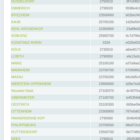
DÜSSELDORF
2750010
8f7e5f92
EMMERICH
2790020
9598e4cb
IFFEZHEIM
23500600
b02be240
KAUB
25700100
1d26e504
KEHL-KRONENHOF
23300900
23af9b02
KOBLENZ
25900700
4c7d796a
KONSTANZ-RHEIN
3329
e020e651
KÖLN
2730010
a6ee8177
LOBITH
2790050
efe13a3d
MAINZ
25100100
a37a9aa3
MANNHEIM
23700700
57090802
MAXAU
23700200
b6c6d5c8
NIERSTEIN-OPPENHEIM
23900600
d28e7ed1
Neuwied Stadt
27100370
dc407f1e
OBERWINTER
27100700
b45359df
OESTRICH
25100300
665be0fe
OTTENHEIM
23300800
787e5d63
PANNERDENSE KOP
2790060
3046493f
PHILIPPSBURG
23700500
88e972e1
PLITTERSDORF
23500700
6b774802
REES
2790010
2f025389