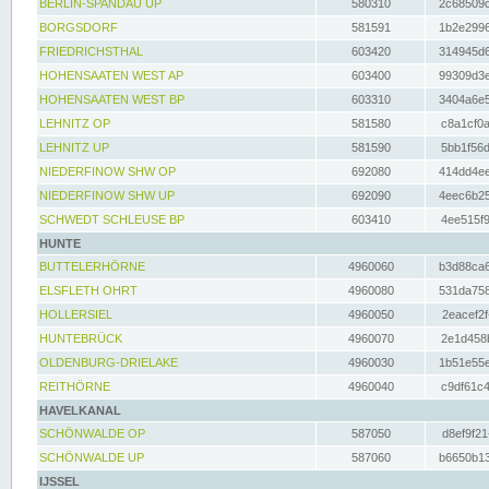
BERLIN-SPANDAU UP
580310
2c68509c
BORGSDORF
581591
1b2e2996
FRIEDRICHSTHAL
603420
314945d6
HOHENSAATEN WEST AP
603400
99309d3e
HOHENSAATEN WEST BP
603310
3404a6e5
LEHNITZ OP
581580
c8a1cf0a
LEHNITZ UP
581590
5bb1f56d
NIEDERFINOW SHW OP
692080
414dd4ee
NIEDERFINOW SHW UP
692090
4eec6b25
SCHWEDT SCHLEUSE BP
603410
4ee515f9
HUNTE
BUTTELERHÖRNE
4960060
b3d88ca6
ELSFLETH OHRT
4960080
531da758
HOLLERSIEL
4960050
2eacef2f
HUNTEBRÜCK
4960070
2e1d458b
OLDENBURG-DRIELAKE
4960030
1b51e55e
REITHÖRNE
4960040
c9df61c4
HAVELKANAL
SCHÖNWALDE OP
587050
d8ef9f21
SCHÖNWALDE UP
587060
b6650b13
IJSSEL