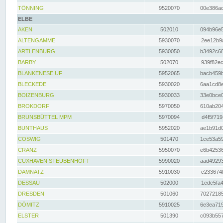
TÖNNING
9520070
00e386ac
ELBE
AKEN
502010
094b96e5
ALTENGAMME
5930070
2ee12b9a
ARTLENBURG
5930050
b3492c68
BARBY
502070
939f82ec
BLANKENESE UF
5952065
bacb459b
BLECKEDE
5930020
6aa1cd8e
BOIZENBURG
5930033
33e0bce0
BROKDORF
5970050
610ab204
BRUNSBÜTTEL MPM
5970094
d4f5f719
BUNTHAUS
5952020
ae1b91d0
COSWIG
501470
1ce53a59
CRANZ
5950070
e6b42536
CUXHAVEN STEUBENHÖFT
5990020
aad49293
DAMNATZ
5910030
c233674f
DESSAU
502000
1edc5fa4
DRESDEN
501060
70272185
DÖMITZ
5910025
6e3ea719
ELSTER
501390
c093b557