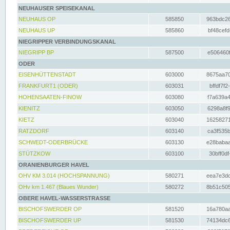
NEUHAUSER SPEISEKANAL
NEUHAUS OP
585850
963bdc26
NEUHAUS UP
585860
bf48cefd
NIEGRIPPER VERBINDUNGSKANAL
NIEGRIPP BP
587500
e506460f
ODER
EISENHÜTTENSTADT
603000
8675aa70
FRANKFURT1 (ODER)
603031
bffdf7f2
HOHENSAATEN-FINOW
603080
f7a639a4
KIENITZ
603050
6298a8f9
KIETZ
603040
16258271
RATZDORF
603140
ca3f535b
SCHWEDT-ODERBRÜCKE
603130
e28babaa
STÜTZKOW
603100
30bff0df
ORANIENBURGER HAVEL
OHV KM 3.014 (HOCHSPANNUNG)
580271
eea7e3dc
OHv km 1.467 (Blaues Wunder)
580272
8b51c505
OBERE HAVEL-WASSERSTRASSE
BISCHOFSWERDER OP
581520
16a780aa
BISCHOFSWERDER UP
581530
74134dc6