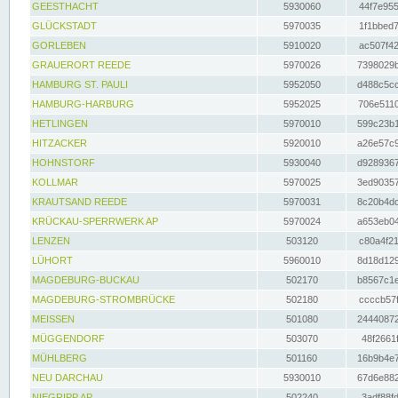
GEESTHACHT
5930060
44f7e955
GLÜCKSTADT
5970035
1f1bbed7
GORLEBEN
5910020
ac507f42
GRAUERORT REEDE
5970026
7398029b
HAMBURG ST. PAULI
5952050
d488c5cc
HAMBURG-HARBURG
5952025
706e5110
HETLINGEN
5970010
599c23b1
HITZACKER
5920010
a26e57c9
HOHNSTORF
5930040
d9289367
KOLLMAR
5970025
3ed90357
KRAUTSAND REEDE
5970031
8c20b4dc
KRÜCKAU-SPERRWERK AP
5970024
a653eb04
LENZEN
503120
c80a4f21
LÜHORT
5960010
8d18d129
MAGDEBURG-BUCKAU
502170
b8567c1e
MAGDEBURG-STROMBRÜCKE
502180
ccccb57f
MEISSEN
501080
24440872
MÜGGENDORF
503070
48f2661f
MÜHLBERG
501160
16b9b4e7
NEU DARCHAU
5930010
67d6e882
NIEGRIPP AP
502240
3adf88fd