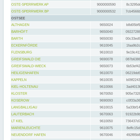
OSTE-SPERRWERK AP
9000000590
8c3295dc
OSTE-SPERRWERK BP
9000000532
7cb4566b
OSTSEE
ALTHAGEN
9650024
b8d05bf9
BARHÖFT
9650040
09227288
BARTH
9650030
00c33ed9
ECKERNFÖRDE
9610045
1faa9b2c
FLENSBURG
9610010
9e19c411
GREIFSWALD OIE
9690078
087b6386
GREIFSWALD-WIECK
9650073
6b53ef42
HEILIGENHAFEN
9610070
06219dd9
KAPPELN
9610035
b09f2243
KIEL-HOLTENAU
9610066
3ad4013f
KLOSTER
9670050
905e7328
KOSEROW
9690093
c0f33a36
LANGBALLIGAU
9610015
5a33bf14
LAUTERBACH
9670063
91922b9b
LT KIEL
9610050
736437d7
MARIENLEUCHTE
9610075
8effc15d
NEUENDORF HAFEN
9670046
492f85b8