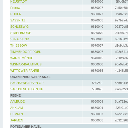
NEUSTADT
9610080
3f0b6b74
Prerow
9650027
7d50c68c
RUDEN
9690077
1fa822e6
SASSNITZ
9670065
9e7b2a4d
SCHLESWIG
9610040
09370c05
STAHLBRODE
9650070
340707f4
STRALSUND
9650043
b9163121
THIESSOW
9670067
d1c9bb3c
TIMMENDORF POEL
9630007
d22c341b
WARNEMÜNDE
9640015
220ff4c6
WISMAR-BAUMHAUS
9630008
95a0ab45
WITTOWER FÄHRE
9670055
4b348b56
ORANIENBURGER KANAL
SACHSENHAUSEN OP
580240
adbd3144
SACHSENHAUSEN UP
581840
0a6fe221
PEENE
AALBUDE
9660009
8ba772ed
ANKLAM
9660001
22fd01e0
DEMMIN
9660007
b7e238e8
JARMEN
9660005
a3328262
POTSDAMER HAVEL