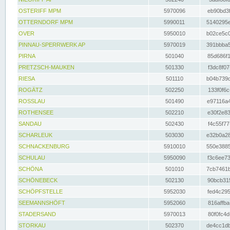
OSTERIFF MPM
5970096
eb90bd3f
OTTERNDORF MPM
5990011
5140295e
OVER
5950010
b02ce5c0
PINNAU-SPERRWERK AP
5970019
391bbba5
PIRNA
501040
85d686f1
PRETZSCH-MAUKEN
501330
f3dc8f07
RIESA
501110
b04b739d
ROGÄTZ
502250
133f0f6c
ROSSLAU
501490
e97116a4
ROTHENSEE
502210
e30f2e83
SANDAU
502430
f4c55f77
SCHARLEUK
503030
e32b0a28
SCHNACKENBURG
5910010
550e3885
SCHULAU
5950090
f3c6ee73
SCHÖNA
501010
7cb7461b
SCHÖNEBECK
502130
90bcb315
SCHÖPFSTELLE
5952030
fed4c295
SEEMANNSHÖFT
5952060
816affba
STADERSAND
5970013
80f0fc4d
STORKAU
502370
de4cc1db