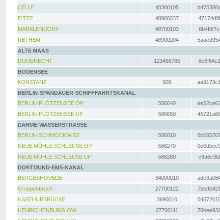
CELLE
48300105
b475386c
EITZE
48900237
47174d8f
MARKLENDORF
48700103
8b4f9f7c
RETHEM
48900204
5aaed954
ALTE MAAS
DORDRECHT
123456785
6c6f84c2
BODENSEE
KONSTANZ
906
aa9179c1
BERLIN-SPANDAUER-SCHIFFFAHRTSKANAL
BERLIN-PLÖTZENSEE OP
586640
ee52ce62
BERLIN-PLÖTZENSEE UP
586650
45721a68
DAHME-WASSERSTRASSE
BERLIN-SCHMÖCKWITZ
586810
6b595707
NEUE MÜHLE SCHLEUSE OP
586270
0e0dbcc9
NEUE MÜHLE SCHLEUSE UP
586280
c9a6c3bf
DORTMUND-EMS-KANAL
BERGESHÖVEDE
34000010
ade3a084
Groppenbruch
27700122
7bbdb421
HASEHUBBRÜCKE
3690010
04572010
HENRICHENBURG OW
27700111
70bee932