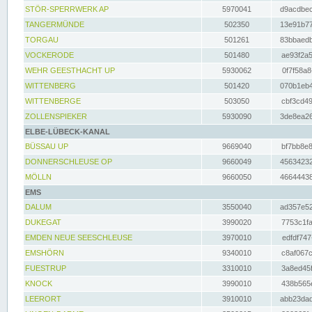
STÖR-SPERRWERK AP
5970041
d9acdbec
TANGERMÜNDE
502350
13e91b77
TORGAU
501261
83bbaedb
VOCKERODE
501480
ae93f2a5
WEHR GEESTHACHT UP
5930062
0f7f58a8
WITTENBERG
501420
070b1eb4
WITTENBERGE
503050
cbf3cd49
ZOLLENSPIEKER
5930090
3de8ea26
ELBE-LÜBECK-KANAL
BÜSSAU UP
9669040
bf7bb8e8
DONNERSCHLEUSE OP
9660049
45634232
MÖLLN
9660050
46644438
EMS
DALUM
3550040
ad357e52
DUKEGAT
3990020
7753c1fa
EMDEN NEUE SEESCHLEUSE
3970010
edfdf747
EMSHÖRN
9340010
c8af067c
FUESTRUP
3310010
3a8ed45f
KNOCK
3990010
438b565e
LEERORT
3910010
abb23dad