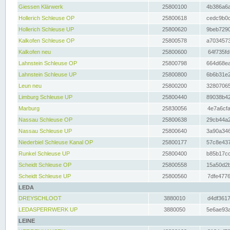
Giessen Klärwerk
25800100
4b386a6a
Hollerich Schleuse OP
25800618
cedc9b0c
Hollerich Schleuse UP
25800620
9beb7290
Kalkofen Schleuse OP
25800578
a7034573
Kalkofen neu
25800600
64f735fd
Lahnstein Schleuse OP
25800798
664d68ea
Lahnstein Schleuse UP
25800800
6b6b31e2
Leun neu
25800200
32807065
Limburg Schleuse UP
25800440
89038b42
Marburg
25830056
4e7a6cfa
Nassau Schleuse OP
25800638
29cb44a2
Nassau Schleuse UP
25800640
3a90a346
Niederbiel Schleuse Kanal OP
25800177
57c8e437
Runkel Schleuse UP
25800400
b85b17cc
Scheidt Schleuse OP
25800558
15a50d2b
Scheidt Schleuse UP
25800560
7dfe4776
LEDA
DREYSCHLOOT
3880010
d4df3617
LEDASPERRWERK UP
3880050
5e6ae93a
LEINE