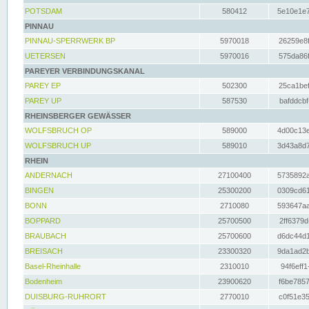
POTSDAM
580412
5e10e1e7
PINNAU
PINNAU-SPERRWERK BP
5970018
26259e8f
UETERSEN
5970016
575da86f
PAREYER VERBINDUNGSKANAL
PAREY EP
502300
25ca1bef
PAREY UP
587530
bafddcbf
RHEINSBERGER GEWÄSSER
WOLFSBRUCH OP
589000
4d00c13e
WOLFSBRUCH UP
589010
3d43a8d7
RHEIN
ANDERNACH
27100400
5735892a
BINGEN
25300200
0309cd61
BONN
2710080
593647aa
BOPPARD
25700500
2ff6379d
BRAUBACH
25700600
d6dc44d1
BREISACH
23300320
9da1ad2b
Basel-Rheinhalle
2310010
94f6eff1
Bodenheim
23900620
f6be7857
DUISBURG-RUHRORT
2770010
c0f51e35