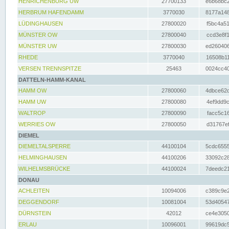
HENRICHENBURG UW
27700133
e6b68bc2
HERBRUM HAFENDAMM
3770030
8177a148
LÜDINGHAUSEN
27800020
f5bc4a51
MÜNSTER OW
27800040
ccd3e8f1
MÜNSTER UW
27800030
ed260406
RHEDE
3770040
16508b11
VERSEN TRENNSPITZE
25463
0024cc40
DATTELN-HAMM-KANAL
HAMM OW
27800060
4dbce62d
HAMM UW
27800080
4ef9dd9c
WALTROP
27800090
facc5c16
WERRIES OW
27800050
d31767ef
DIEMEL
DIEMELTALSPERRE
44100104
5cdc6555
HELMINGHAUSEN
44100206
33092c28
WILHELMSBRÜCKE
44100024
7deedc21
DONAU
ACHLEITEN
10094006
c389c9e2
DEGGENDORF
10081004
53d40547
DÜRNSTEIN
42012
ce4e3050
ERLAU
10096001
99619dc5