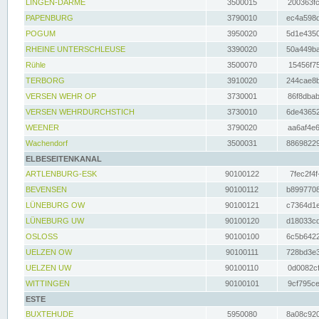
LINGEN-DARME
3500015
200363fc
PAPENBURG
3790010
ec4a598d
POGUM
3950020
5d1e4350
RHEINE UNTERSCHLEUSE
3390020
50a449ba
Rühle
3500070
15456f75
TERBORG
3910020
244cae8b
VERSEN WEHR OP
3730001
86f8dbab
VERSEN WEHRDURCHSTICH
3730010
6de43652
WEENER
3790020
aa6af4e6
Wachendorf
3500031
88698229
ELBESEITENKANAL
ARTLENBURG-ESK
90100122
7fec2f4f
BEVENSEN
90100112
b8997708
LÜNEBURG OW
90100121
c7364d1e
LÜNEBURG UW
90100120
d18033cd
OSLOSS
90100100
6c5b6422
UELZEN OW
90100111
728bd3e3
UELZEN UW
90100110
0d0082cf
WITTINGEN
90100101
9cf795ce
ESTE
BUXTEHUDE
5950080
8a08c920