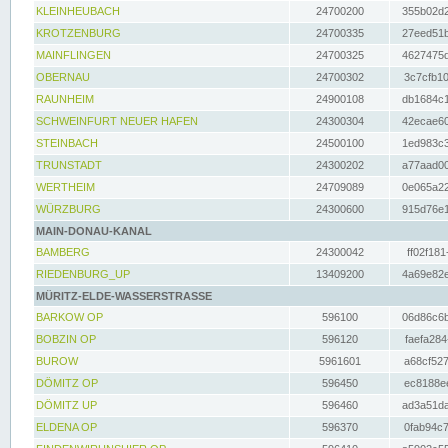
KLEINHEUBACH
24700200
355b02d2
KROTZENBURG
24700335
27eed51b
MAINFLINGEN
24700325
4627475d
OBERNAU
24700302
3c7cfb10
RAUNHEIM
24900108
db1684c1
SCHWEINFURT NEUER HAFEN
24300304
42ecae60
STEINBACH
24500100
1ed983c3
TRUNSTADT
24300202
a77aad00
WERTHEIM
24709089
0e065a22
WÜRZBURG
24300600
915d76e1
MAIN-DONAU-KANAL
BAMBERG
24300042
ff02f181
RIEDENBURG_UP
13409200
4a69e82e
MÜRITZ-ELDE-WASSERSTRASSE
BARKOW OP
596100
06d86c6b
BOBZIN OP
596120
faefa284
BUROW
5961601
a68cf527
DÖMITZ OP
596450
ec8188ee
DÖMITZ UP
596460
ad3a51da
ELDENA OP
596370
0fab94c7