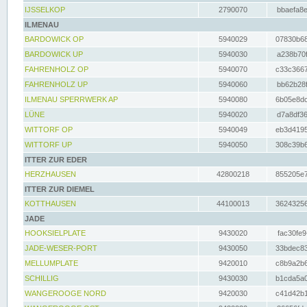
IJSSELKOP
2790070
bbaefa8e
ILMENAU
BARDOWICK OP
5940029
07830b68
BARDOWICK UP
5940030
a238b70f
FAHRENHOLZ OP
5940070
c33c3667
FAHRENHOLZ UP
5940060
bb62b28f
ILMENAU SPERRWERK AP
5940080
6b05e8dc
LÜNE
5940020
d7a8df36
WITTORF OP
5940049
eb3d4195
WITTORF UP
5940050
308c39b6
ITTER ZUR EDER
HERZHAUSEN
42800218
855205e7
ITTER ZUR DIEMEL
KOTTHAUSEN
44100013
36243256
JADE
HOOKSIELPLATE
9430020
fac30fe9
JADE-WESER-PORT
9430050
33bdec83
MELLUMPLATE
9420010
c8b9a2b6
SCHILLIG
9430030
b1cda5a0
WANGEROOGE NORD
9420030
c41d42b1