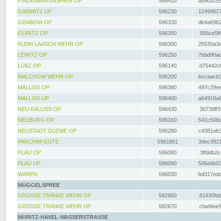
FINDENWIRUNSHIER OP
596410
a5902c55
GARWITZ UP
596230
12499527
GRABOW OP
596330
db4a69b2
GÜRITZ OP
596350
956ce5ff
KLEIN LAASCH WEHR OP
596300
25530a3e
LEWITZ OP
596250
7bbd90ad
LÜBZ OP
596140
d75442cf
MALCHOW WEHR OP
596200
bccaacb3
MALLISS OP
596390
497c29ee
MALLISS UP
596400
a64918a6
NEU KALLISS OP
596430
30739ff3
NEUBURG OP
596160
541c508a
NEUSTADT GLEWE OP
596280
c4381eb3
PARCHIM GÜTE
5961801
3dec3921
PLAU OP
596080
3ffddb2c
PLAU UP
596090
506e6b03
WAREN
596030
bd317edd
MÜGGELSPREE
GROSSE TRÄNKE WEHR OP
582660
81630fdd
GROSSE TRÄNKE WEHR UP
582670
cfad4ee5
MÜRITZ-HAVEL-WASSERSTRASSE