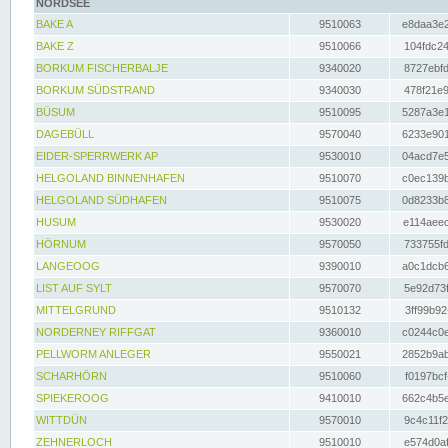
NORDSEE
BAKE A
9510063
e8daa3e2
BAKE Z
9510066
104fdc24
BORKUM FISCHERBALJE
9340020
8727ebfd
BORKUM SÜDSTRAND
9340030
478f21e9
BÜSUM
9510095
5287a3e1
DAGEBÜLL
9570040
6233e901
EIDER-SPERRWERK AP
9530010
04acd7e5
HELGOLAND BINNENHAFEN
9510070
c0ec139b
HELGOLAND SÜDHAFEN
9510075
0d8233b8
HUSUM
9530020
e114aeec
HÖRNUM
9570050
733755fd
LANGEOOG
9390010
a0c1dcb6
LIST AUF SYLT
9570070
5e92d73f
MITTELGRUND
9510132
3ff99b92
NORDERNEY RIFFGAT
9360010
c0244c0e
PELLWORM ANLEGER
9550021
2852b9ab
SCHARHÖRN
9510060
f0197bcf
SPIEKEROOG
9410010
662c4b5e
WITTDÜN
9570010
9c4c11f2
ZEHNERLOCH
9510010
e574d0af