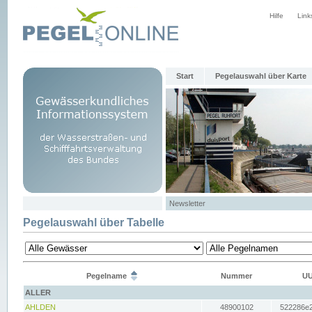
Hilfe
Link
Start
Pegelauswahl über Karte
Newsletter
Pegelauswahl über Tabelle
Pegelname
Nummer
UU
ALLER
AHLDEN
48900102
522286e2