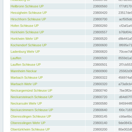
Heilbronn Schleuse UP
23800560
f77df170
Hessigheim Schleuse UP
23800420
23517de9
Hirschhorn Schleuse UP
23800700
acf505dd
Hofen Schleuse UP
23800260
cf2af1a4
Horkheim Schleuse UP
23800557
b76bf04c
Horkheim Wehr UP
23800520
d9b441a5
Kochendorf Schleuse UP
23800600
8f695e71
Ladenburg Wehr UP
23800820
70cee7df
Lauffen
23800500
8559d1a0
Lauffen Schleuse UP
23800501
2f7cb553
Mannheim Neckar
23800900
25582d3f
Marbach Schleuse UP
23800322
456974a8
Marbach Wehr UP
23800320
a73a9cb4
Neckargemünd Schleuse UP
23800740
7be3ff2e
Neckarsteinach Schleuse UP
23800720
d64d07f7
Neckarsulm Wehr UP
23800580
845944f8
Neckarzimmern Schleuse UP
23800640
f00c7183
Oberesslingen Schleuse UP
23800145
cbfae6bc
Oberesslingen Wehr UP
23800140
9de0843a
Obertürkheim Schleuse UP
23800200
80e002d8