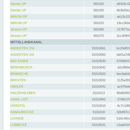
Diemitz OP
581020
d6426c42
Diemitz UP
581030
6b3b55e2
MIROW OP
581000
ab13c115
MIROW UP
581010
19cc3b9a
Strasen OP
581060
117877ec
Strasen UP
581070
2cc40997
MITTELLANDKANAL
ANDERTEN OW
31010061
bc20d819
ANDERTEN UW
31010060
dd41a7d6
BAD ESSEN
31010030
6760b547
BERENBUSCH
31010042
d2c8f60e
BRAMSCHE
31010020
bec8a6a5
BROXTEN
31010032
1125a391
HAHLEN
31010041
ac970eb0
HALDENSLEBEN
3101013
90d92801
HANN. LIST
31010062
27dfd137
HÖRSTEL
31010010
6c7c180f
KANALBRÜCKE
3101018
32b997c2
LOHNDE
31010050
516c4814
LÜBBECKE
31010031
c2aa9164