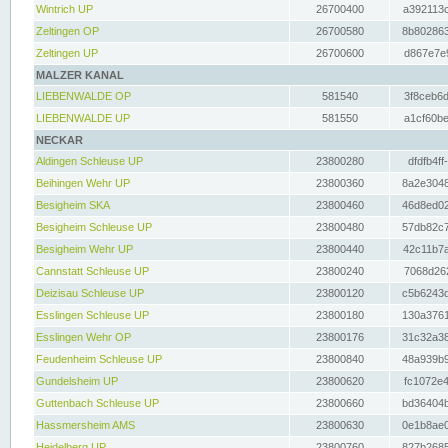
Wintrich UP
26700400
a392113c
Zeltingen OP
26700580
8b802863
Zeltingen UP
26700600
d867e7e9
MALZER KANAL
LIEBENWALDE OP
581540
3f8ceb6d
LIEBENWALDE UP
581550
a1cf60be
NECKAR
Aldingen Schleuse UP
23800280
dfdfb4ff
Beihingen Wehr UP
23800360
8a2e3048
Besigheim SKA
23800460
46d8ed02
Besigheim Schleuse UP
23800480
57db82c7
Besigheim Wehr UP
23800440
42c11b7a
Cannstatt Schleuse UP
23800240
7068d262
Deizisau Schleuse UP
23800120
c5b6243d
Esslingen Schleuse UP
23800180
130a3761
Esslingen Wehr OP
23800176
31c32a38
Feudenheim Schleuse UP
23800840
48a939b9
Gundelsheim UP
23800620
fc1072e4
Guttenbach Schleuse UP
23800660
bd36404b
Hassmersheim AMS
23800630
0e1b8ae0
Heidelberg UP
23800760
827b2685