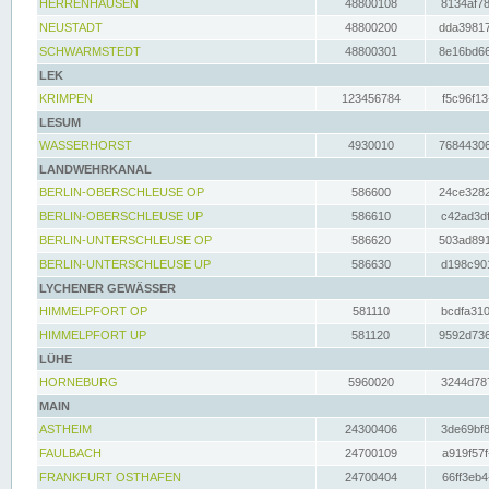
HERRENHAUSEN
48800108
8134af78
NEUSTADT
48800200
dda39817
SCHWARMSTEDT
48800301
8e16bd66
LEK
KRIMPEN
123456784
f5c96f13
LESUM
WASSERHORST
4930010
76844306
LANDWEHRKANAL
BERLIN-OBERSCHLEUSE OP
586600
24ce3282
BERLIN-OBERSCHLEUSE UP
586610
c42ad3df
BERLIN-UNTERSCHLEUSE OP
586620
503ad891
BERLIN-UNTERSCHLEUSE UP
586630
d198c901
LYCHENER GEWÄSSER
HIMMELPFORT OP
581110
bcdfa310
HIMMELPFORT UP
581120
9592d736
LÜHE
HORNEBURG
5960020
3244d787
MAIN
ASTHEIM
24300406
3de69bf8
FAULBACH
24700109
a919f57f
FRANKFURT OSTHAFEN
24700404
66ff3eb4