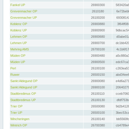
Fankel UP
26900300
583420a8
Grevenmacher OP
2610180
6e72bebf
Grevenmacher UP
26100200
69308142
Koblenz OP
26900880
3f64ff08
Koblenz UP
26900900
9dbcac54
Lehmen OP
26900680
d0abe01a
Lehmen UP
26900700
dc1bb420
Mehring AMS
26700100
4c1b6f17
Müden OP
26900480
a5c880a3
Müden UP
26900500
edc67ca3
Perl
26100100
c263ea53
Ruwer
26500150
abd34ee6
Sankt Aldegund OP
26900080
e4d6a271
Sankt Aldegund UP
26900100
20640279
Stadtbredimus OP
26100110
cceb7060
Stadtbredimus UP
26100130
dfdf753b
Trier OP
26500080
9d2b4126
Trier UP
26500100
3bec53ca
Wincheringen
26100140
bb5560fc
Wintrich OP
26700380
cb4789e4