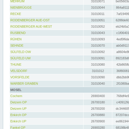
MEHRUM
31010071
be05603a
NIENBRÜGGE
31010044
864a8111
RECKE
31010011
7af19499
RODENBERGER AUE-OST
31010051
6288de60
RODENBERGER AUE-WEST
31010052
eb24b5a3
RUSBEND
31010043
c1f06401
RÜHEN
31010093
4ed5f6da
SEHNDE
31010070
ab0d9117
SÜLFELD OW
31010092
a8604e8f
SÜLFELD UW
31010091
892183d6
THUNE
31010080
42b865fb
VELSDORF
3101012
36f80081
VORSFELDE
31010090
dbb2bb9f
WARBER GRABEN
31010040
2f1080ba
MOSEL
Cochem
26900400
768df4e9
Detzem OP
26700180
c40912fd
Detzem UP
26700200
dc344605
Enkirch OP
26700880
87207dcd
Enkirch UP
26700900
ee861944
Fankel OP
26900280
68198b48