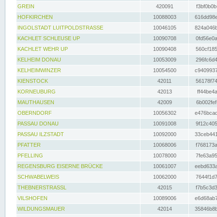
GREIN
420091
f3bf0b0b
HOFKIRCHEN
10088003
616dd98e
INGOLSTADT LUITPOLDSTRASSE
10046105
824a046b
KACHLET SCHLEUSE UP
10090708
0fd56e0a
KACHLET WEHR UP
10090408
560cf185
KELHEIM DONAU
10053009
296fc6d4
KELHEIMWINZER
10054500
c9409937
KIENSTOCK
42011
56178f74
KORNEUBURG
42013
ff44be4a
MAUTHAUSEN
42009
6b002fef
OBERNDORF
10056302
e476bcad
PASSAU DONAU
10091008
9f12c405
PASSAU ILZSTADT
10092000
33ceb441
PFATTER
10068006
f768173a
PFELLING
10078000
7fe63a95
REGENSBURG EISERNE BRÜCKE
10061007
eebd633a
SCHWABELWEIS
10062000
7644f1d7
THEBNERSTRASSL
42015
f7b5c3d3
VILSHOFEN
10089006
e6d68ab7
WILDUNGSMAUER
42014
35846b8b