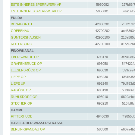
ESTE INNERES SPERRWERK AP
5950082
227b83f7
ESTE INNERES SPERRWERK BP
5950081
5fea1a12
FULDA
BONAFORTH
42900201
23721dfd
GREBENAU
42700202
acd63934
GUNTERSHAUSEN
42900100
213a585d
ROTENBURG
42700100
d1ba62a4
FINOWKANAL
EBERSWALDE OP
693170
3cd46cc7
GRAFENBRÜCK OP
693050
547422fb
LEESENBRÜCK OP
693030
f099ce74
LIEPE OP
693230
6f81b35f
LIEPE UP
693240
79d783d3
RAGÖSE OP
693190
b6bbe4f8
RUHLSDORF OP
693010
6629a4ca
STECHER OP
693210
516fbf8c
HAMME
RITTERHUDE
4940030
f49855d8
HAVEL-ODER-WASSERSTRASSE
BERLIN-SPANDAU OP
580300
e607a4b6