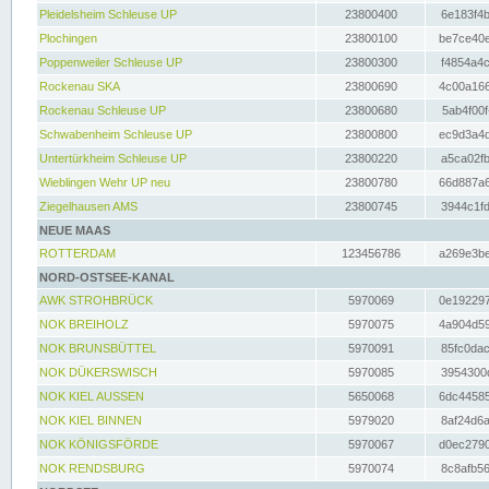
Pleidelsheim Schleuse UP
23800400
6e183f4b
Plochingen
23800100
be7ce40e
Poppenweiler Schleuse UP
23800300
f4854a4c
Rockenau SKA
23800690
4c00a166
Rockenau Schleuse UP
23800680
5ab4f00f
Schwabenheim Schleuse UP
23800800
ec9d3a4d
Untertürkheim Schleuse UP
23800220
a5ca02fb
Wieblingen Wehr UP neu
23800780
66d887a6
Ziegelhausen AMS
23800745
3944c1fd
NEUE MAAS
ROTTERDAM
123456786
a269e3be
NORD-OSTSEE-KANAL
AWK STROHBRÜCK
5970069
0e192297
NOK BREIHOLZ
5970075
4a904d59
NOK BRUNSBÜTTEL
5970091
85fc0dac
NOK DÜKERSWISCH
5970085
3954300d
NOK KIEL AUSSEN
5650068
6dc44585
NOK KIEL BINNEN
5979020
8af24d6a
NOK KÖNIGSFÖRDE
5970067
d0ec2790
NOK RENDSBURG
5970074
8c8afb56