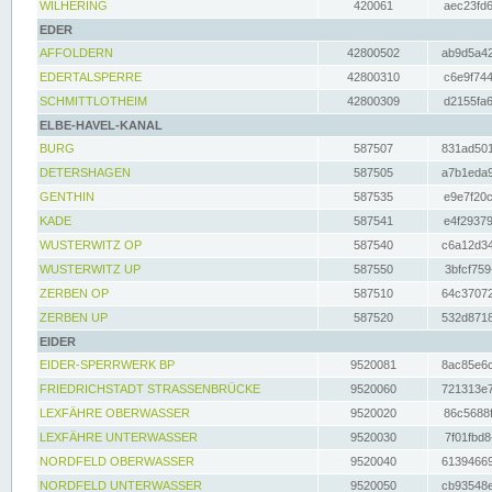
WILHERING
420061
aec23fd6
EDER
AFFOLDERN
42800502
ab9d5a42
EDERTALSPERRE
42800310
c6e9f744
SCHMITTLOTHEIM
42800309
d2155fa6
ELBE-HAVEL-KANAL
BURG
587507
831ad501
DETERSHAGEN
587505
a7b1eda9
GENTHIN
587535
e9e7f20c
KADE
587541
e4f29379
WUSTERWITZ OP
587540
c6a12d34
WUSTERWITZ UP
587550
3bfcf759
ZERBEN OP
587510
64c37072
ZERBEN UP
587520
532d8718
EIDER
EIDER-SPERRWERK BP
9520081
8ac85e6c
FRIEDRICHSTADT STRASSENBRÜCKE
9520060
721313e7
LEXFÄHRE OBERWASSER
9520020
86c5688f
LEXFÄHRE UNTERWASSER
9520030
7f01fbd8
NORDFELD OBERWASSER
9520040
61394669
NORDFELD UNTERWASSER
9520050
cb93548e