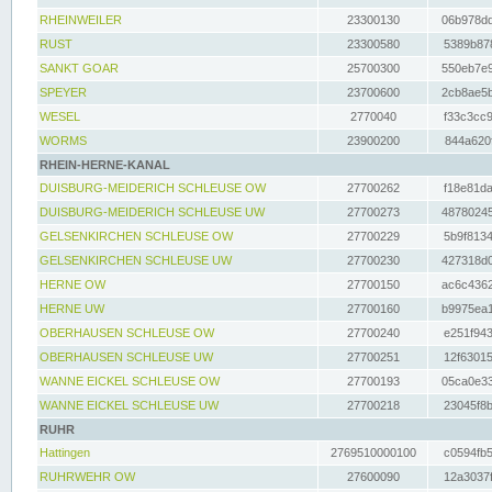
RHEINWEILER
23300130
06b978dd
RUST
23300580
5389b878
SANKT GOAR
25700300
550eb7e9
SPEYER
23700600
2cb8ae5b
WESEL
2770040
f33c3cc9
WORMS
23900200
844a620f
RHEIN-HERNE-KANAL
DUISBURG-MEIDERICH SCHLEUSE OW
27700262
f18e81da
DUISBURG-MEIDERICH SCHLEUSE UW
27700273
48780245
GELSENKIRCHEN SCHLEUSE OW
27700229
5b9f8134
GELSENKIRCHEN SCHLEUSE UW
27700230
427318d0
HERNE OW
27700150
ac6c4362
HERNE UW
27700160
b9975ea1
OBERHAUSEN SCHLEUSE OW
27700240
e251f943
OBERHAUSEN SCHLEUSE UW
27700251
12f63015
WANNE EICKEL SCHLEUSE OW
27700193
05ca0e33
WANNE EICKEL SCHLEUSE UW
27700218
23045f8b
RUHR
Hattingen
2769510000100
c0594fb5
RUHRWEHR OW
27600090
12a3037f