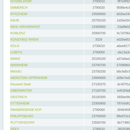
DÜSSELDORF
2750010
8f7e5f92
EMMERICH
2790020
9598e4cb
IFFEZHEIM
23500600
b02be240
KAUB
25700100
1d26e504
KEHL-KRONENHOF
23300900
23af9b02
KOBLENZ
25900700
4c7d796a
KONSTANZ-RHEIN
3329
e020e651
KÖLN
2730010
a6ee8177
LOBITH
2790050
efe13a3d
MAINZ
25100100
a37a9aa3
MANNHEIM
23700700
57090802
MAXAU
23700200
b6c6d5c8
NIERSTEIN-OPPENHEIM
23900600
d28e7ed1
Neuwied Stadt
27100370
dc407f1e
OBERWINTER
27100700
b45359df
OESTRICH
25100300
665be0fe
OTTENHEIM
23300800
787e5d63
PANNERDENSE KOP
2790060
3046493f
PHILIPPSBURG
23700500
88e972e1
PLITTERSDORF
23500700
6b774802
REES
2790010
2f025389