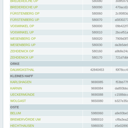
BREDEREICHE OP
580080
308f5979
BREDEREICHE UP
580090
470acd2a
FÜRSTENBERG OP
580060
2c95f83d
FÜRSTENBERG UP
580070
a5830277
VOßWINKEL OP
580000
09b422f7
VOßWINKEL UP
580010
2bcef51a
WESENBERG OP
580020
7909d3f7
WESENBERG UP
580030
da3b5de9
ZEHDENICK OP
580160
a9b8e24c
ZEHDENICK UP
580170
721d7dbf
ORKE
DALWIGKSTHAL
42840453
f0f78cc4
KLEINES HAFF
KARLSHAGEN
9690085
f53bb77f
KARNIN
9690084
da893bbd
UECKERMÜNDE
9690088
c1588dcc
WOLGAST
9650080
b327e35c
OSTE
BELUM
5980060
a9e93be0
BREMERVÖRDE UW
5980010
cf8a3ea2
HECHTHAUSEN
5980030
e5e02890