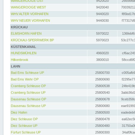
WANGEROOGE OST
9420020
26656fda
WANGEROOGE WEST
9420040
70039212
WHV ALTER VORHAFEN
9440020
f85bd17b
WHV NEUER VORHAFEN
9440030
f77317d9
KRÜCKAU
ELMSHORN HAFEN
5970022
136febf6
KRÜCKAU-SPERRWERK BP
5970023
53c277c3
KÜSTENKANAL
HUNDSMÜHLEN
4960020
cf6ac249
Hilkenbrook
3800010
58ccd6f0
LAHN
Bad Ems Schleuse UP
25800700
c005afb9
Bad Ems Wehr OP
25800690
f2295e77
Cramberg Schleuse OP
25800538
24fe419b
Cramberg Schleuse UP
25800540
3abb36d1
Dausenau Schleuse OP
25800678
9ceb358c
Dausenau Schleuse UP
25800680
eae91991
Diez Hafen
25800500
eadedeb6
Diez Schleuse OP
25800478
ea62ec5f
Diez Schleuse UP
25800480
31750a0f
Fürfurt Schleuse UP
25800300
34af0fca