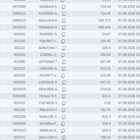
5970096
eb90bd3f-5...
703.44
07.08.2026 19
5990011
5140295e-b...
714.02
07.08.2026 19
5950010
b02ce5c0-6...
605.273
07.08.2026 19
5970019
391bbba5-8...
658.444
07.08.2026 19
501040
85d686f1-5...
34.67
07.08.2026 19
501330
f3dc8f07-c...
184.45
07.08.2026 19
501110
b04b739d-7...
108.4
07.08.2026 19
502250
133f0f6c-2...
350.64
07.08.2026 19
501490
e97116a4-7...
257.84
07.08.2026 19
502210
e30f2e83-b...
333.12
07.08.2026 19
502430
f4c55f77-a...
416.06
07.08.2026 19
503030
e32b0a28-8...
447.22
07.08.2026 19
5910010
550e3885-a...
474.56
07.08.2026 19
5950090
f3c6ee73-5...
641.0
07.08.2026 19
501010
7cb7461b-3...
2.05
07.08.2026 19
502130
90bcb315-f...
311.76
07.08.2026 19
5952030
fed4c295-7...
615.3
07.08.2026 19
5952060
816affba-0...
628.9
07.08.2026 19
5970013
80f0fc4d-9...
654.9
07.08.2026 19
502370
de4cc1db-5...
396.11
07.08.2026 19