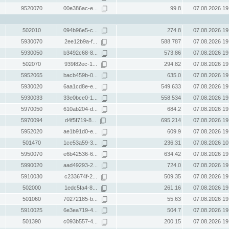
9520070
00e386ac-e...
99.8
07.08.2026 19
502010
094b96e5-c...
274.8
07.08.2026 19
5930070
2ee12b9a-f...
588.787
07.08.2026 19
5930050
b3492c68-8...
573.86
07.08.2026 19
502070
939f82ec-1...
294.82
07.08.2026 19
5952065
bacb459b-0...
635.0
07.08.2026 19
5930020
6aa1cd8e-e...
549.633
07.08.2026 19
5930033
33e0bce0-1...
558.534
07.08.2026 19
5970050
610ab204-d...
684.2
07.08.2026 19
5970094
d4f5f719-8...
695.214
07.08.2026 19
5952020
ae1b91d0-e...
609.9
07.08.2026 19
501470
1ce53a59-3...
236.31
07.08.2026 10
5950070
e6b42536-6...
634.42
07.08.2026 19
5990020
aad49293-2...
724.0
07.08.2026 19
5910030
c233674f-2...
509.35
07.08.2026 19
502000
1edc5fa4-8...
261.16
07.08.2026 19
501060
70272185-b...
55.63
07.08.2026 19
5910025
6e3ea719-4...
504.7
07.08.2026 19
501390
c093b557-4...
200.15
07.08.2026 19