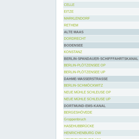
CELLE
EITZE
MARKLENDORF
RETHEM
ALTE MAAS
DORDRECHT
BODENSEE
KONSTANZ
BERLIN-SPANDAUER-SCHIFFFAHRTSKANAL
BERLIN-PLÖTZENSEE OP
BERLIN-PLÖTZENSEE UP
DAHME-WASSERSTRASSE
BERLIN-SCHMÖCKWITZ
NEUE MÜHLE SCHLEUSE OP
NEUE MÜHLE SCHLEUSE UP
DORTMUND-EMS-KANAL
BERGESHÖVEDE
Groppenbruch
HASEHUBBRÜCKE
HENRICHENBURG OW