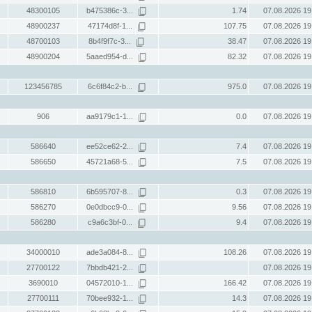
48300105
b475386c-3...
1.74
07.08.2026 19
48900237
47174d8f-1...
107.75
07.08.2026 19
48700103
8b4f9f7c-3...
38.47
07.08.2026 19
48900204
5aaed954-d...
82.32
07.08.2026 19
123456785
6c6f84c2-b...
975.0
07.08.2026 19
906
aa9179c1-1...
0.0
07.08.2026 19
586640
ee52ce62-2...
7.4
07.08.2026 19
586650
45721a68-5...
7.5
07.08.2026 19
586810
6b595707-8...
0.3
07.08.2026 19
586270
0e0dbcc9-0...
9.56
07.08.2026 19
586280
c9a6c3bf-0...
9.4
07.08.2026 19
34000010
ade3a084-8...
108.26
07.08.2026 19
27700122
7bbdb421-2...
07.08.2026 19
3690010
04572010-1...
166.42
07.08.2026 19
27700111
70bee932-1...
14.3
07.08.2026 19