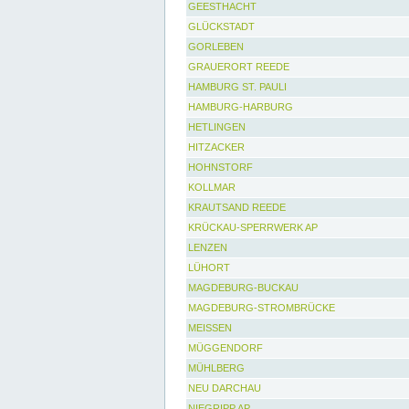
GEESTHACHT
GLÜCKSTADT
GORLEBEN
GRAUERORT REEDE
HAMBURG ST. PAULI
HAMBURG-HARBURG
HETLINGEN
HITZACKER
HOHNSTORF
KOLLMAR
KRAUTSAND REEDE
KRÜCKAU-SPERRWERK AP
LENZEN
LÜHORT
MAGDEBURG-BUCKAU
MAGDEBURG-STROMBRÜCKE
MEISSEN
MÜGGENDORF
MÜHLBERG
NEU DARCHAU
NIEGRIPP AP