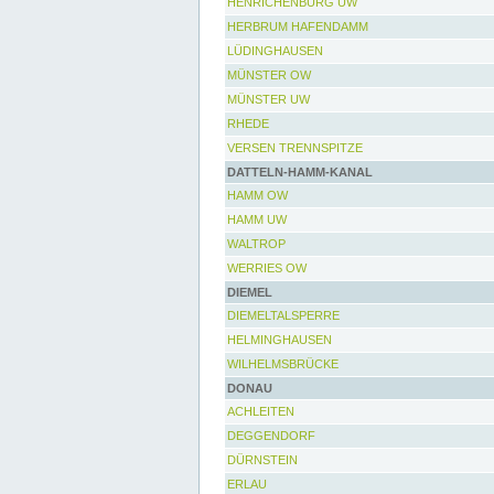
HENRICHENBURG UW
HERBRUM HAFENDAMM
LÜDINGHAUSEN
MÜNSTER OW
MÜNSTER UW
RHEDE
VERSEN TRENNSPITZE
DATTELN-HAMM-KANAL
HAMM OW
HAMM UW
WALTROP
WERRIES OW
DIEMEL
DIEMELTALSPERRE
HELMINGHAUSEN
WILHELMSBRÜCKE
DONAU
ACHLEITEN
DEGGENDORF
DÜRNSTEIN
ERLAU