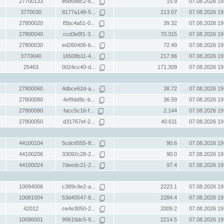
27700133
e6b68bc2-6...
15.9
07.08.2026 19
3770030
8177a148-5...
213.07
07.08.2026 19
27800020
f5bc4a51-0...
39.32
07.08.2026 19
27800040
ccd3e8f1-3...
70.315
07.08.2026 19
27800030
ed260406-b...
72.49
07.08.2026 19
3770040
16508b11-4...
217.86
07.08.2026 19
25463
0024cc40-d...
171.309
07.08.2026 19
27800060
4dbce62d-a...
38.72
07.08.2026 19
27800080
4ef9dd9c-b...
36.59
07.08.2026 19
27800090
facc5c16-f...
2.144
07.08.2026 19
27800050
d31767ef-2...
40.611
07.08.2026 19
44100104
5cdc6555-8...
90.6
07.08.2026 19
44100206
33092c28-2...
90.0
07.08.2026 19
44100024
7deedc21-2...
97.4
07.08.2026 19
10094006
c389c9e2-a...
2223.1
07.08.2026 19
10081004
53d40547-8...
2284.4
07.08.2026 19
42012
ce4e3050-2...
2009.2
07.08.2026 19
10096001
99619dc5-9...
2214.5
07.08.2026 19