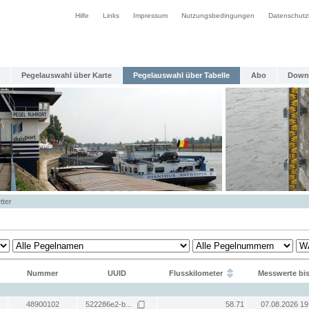
Hilfe
Links
Impressum
Nutzungsbedingungen
Datenschutz
Pegelauswahl über Karte
Pegelauswahl über Tabelle
Abo
Down
tter
Nummer
UUID
Flusskilometer
Messwerte bi
48900102
522286e2-b...
58.71
07.08.2026 19