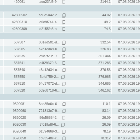
420061
aec23fd6-9...
2144.1
07.08.2026 19
42800502
ab9d5a42-2...
44.02
07.08.2026 19
42800310
c6e9f744-4...
49.2
07.08.2026 19
42800309
d2155fa6-b...
74.5
07.08.2026 19
587507
831ad501-d...
332.54
07.08.2026 19
587505
a7b1eda9-b...
326.83
07.08.2026 19
587535
e9e7f20c-9...
361.444
07.08.2026 19
587541
e4f29379-6...
371.285
07.08.2026 19
587540
c6a12d34-c...
376.56
07.08.2026 19
587550
3bfcf759-2...
376.965
07.08.2026 19
587510
64c37072-d...
344.686
07.08.2026 19
587520
532d8718-6...
346.162
07.08.2026 19
9520081
8ac85e6c-6...
110.1
07.08.2026 19
9520060
721313e7-9...
83.14
07.08.2026 19
9520020
86c5688f-2...
26.09
07.08.2026 19
9520030
7f01fbd8-6...
26.09
07.08.2026 19
9520040
61394669-3...
78.19
07.08.2026 19
9520050
cb93548e-c...
78.312
07.08.2026 19