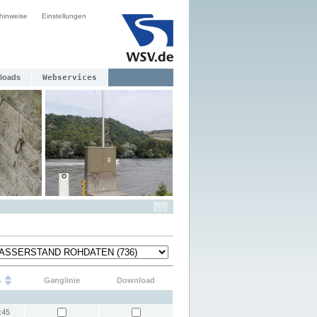
hinweise
Einstellungen
loads
Webservices
s
Ganglinie
Download
:45