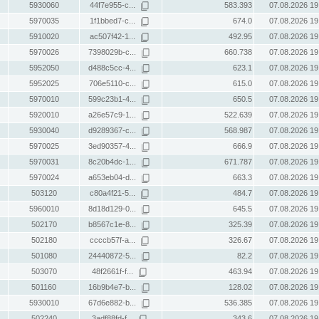
5930060
44f7e955-c...
583.393
07.08.2026 19
5970035
1f1bbed7-c...
674.0
07.08.2026 19
5910020
ac507f42-1...
492.95
07.08.2026 19
5970026
7398029b-c...
660.738
07.08.2026 19
5952050
d488c5cc-4...
623.1
07.08.2026 19
5952025
706e5110-c...
615.0
07.08.2026 19
5970010
599c23b1-4...
650.5
07.08.2026 19
5920010
a26e57c9-1...
522.639
07.08.2026 19
5930040
d9289367-c...
568.987
07.08.2026 19
5970025
3ed90357-4...
666.9
07.08.2026 19
5970031
8c20b4dc-1...
671.787
07.08.2026 19
5970024
a653eb04-d...
663.3
07.08.2026 19
503120
c80a4f21-5...
484.7
07.08.2026 19
5960010
8d18d129-0...
645.5
07.08.2026 19
502170
b8567c1e-8...
325.39
07.08.2026 19
502180
ccccb57f-a...
326.67
07.08.2026 19
501080
24440872-5...
82.2
07.08.2026 19
503070
48f2661f-f...
463.94
07.08.2026 19
501160
16b9b4e7-b...
128.02
07.08.2026 19
5930010
67d6e882-b...
536.385
07.08.2026 19
502240
3adf88fd-f...
343.6
07.08.2026 19