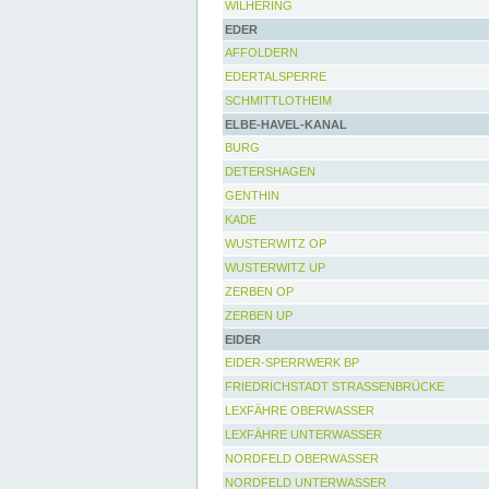
WILHERING
EDER
AFFOLDERN
EDERTALSPERRE
SCHMITTLOTHEIM
ELBE-HAVEL-KANAL
BURG
DETERSHAGEN
GENTHIN
KADE
WUSTERWITZ OP
WUSTERWITZ UP
ZERBEN OP
ZERBEN UP
EIDER
EIDER-SPERRWERK BP
FRIEDRICHSTADT STRASSENBRÜCKE
LEXFÄHRE OBERWASSER
LEXFÄHRE UNTERWASSER
NORDFELD OBERWASSER
NORDFELD UNTERWASSER