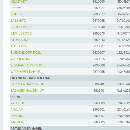
NEUSTADT
9610080
3f0b6b74
Prerow
9650027
7d50c68c
RUDEN
9690077
1fa822e6
SASSNITZ
9670065
9e7b2a4d
SCHLESWIG
9610040
09370c05
STAHLBRODE
9650070
340707f4
STRALSUND
9650043
b9163121
THIESSOW
9670067
d1c9bb3c
TIMMENDORF POEL
9630007
d22c341b
WARNEMÜNDE
9640015
220ff4c6
WISMAR-BAUMHAUS
9630008
95a0ab45
WITTOWER FÄHRE
9670055
4b348b56
ORANIENBURGER KANAL
SACHSENHAUSEN OP
580240
adbd3144
SACHSENHAUSEN UP
581840
0a6fe221
PEENE
AALBUDE
9660009
8ba772ed
ANKLAM
9660001
22fd01e0
DEMMIN
9660007
b7e238e8
JARMEN
9660005
a3328262
POTSDAMER HAVEL