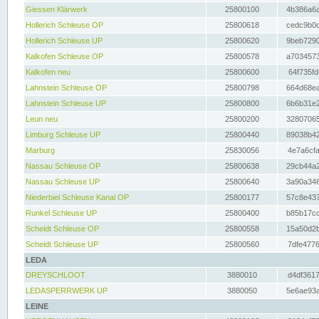
Giessen Klärwerk
25800100
4b386a6a
Hollerich Schleuse OP
25800618
cedc9b0c
Hollerich Schleuse UP
25800620
9beb7290
Kalkofen Schleuse OP
25800578
a7034573
Kalkofen neu
25800600
64f735fd
Lahnstein Schleuse OP
25800798
664d68ea
Lahnstein Schleuse UP
25800800
6b6b31e2
Leun neu
25800200
32807065
Limburg Schleuse UP
25800440
89038b42
Marburg
25830056
4e7a6cfa
Nassau Schleuse OP
25800638
29cb44a2
Nassau Schleuse UP
25800640
3a90a346
Niederbiel Schleuse Kanal OP
25800177
57c8e437
Runkel Schleuse UP
25800400
b85b17cc
Scheidt Schleuse OP
25800558
15a50d2b
Scheidt Schleuse UP
25800560
7dfe4776
LEDA
DREYSCHLOOT
3880010
d4df3617
LEDASPERRWERK UP
3880050
5e6ae93a
LEINE