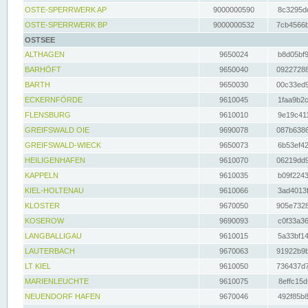
OSTE-SPERRWERK AP
9000000590
8c3295dc
OSTE-SPERRWERK BP
9000000532
7cb4566b
OSTSEE
ALTHAGEN
9650024
b8d05bf9
BARHÖFT
9650040
09227288
BARTH
9650030
00c33ed9
ECKERNFÖRDE
9610045
1faa9b2c
FLENSBURG
9610010
9e19c411
GREIFSWALD OIE
9690078
087b6386
GREIFSWALD-WIECK
9650073
6b53ef42
HEILIGENHAFEN
9610070
06219dd9
KAPPELN
9610035
b09f2243
KIEL-HOLTENAU
9610066
3ad4013f
KLOSTER
9670050
905e7328
KOSEROW
9690093
c0f33a36
LANGBALLIGAU
9610015
5a33bf14
LAUTERBACH
9670063
91922b9b
LT KIEL
9610050
736437d7
MARIENLEUCHTE
9610075
8effc15d
NEUENDORF HAFEN
9670046
492f85b8