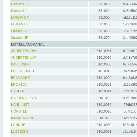
Diemitz OP
581020
d6426c42
Diemitz UP
581030
6b3b55e2
MIROW OP
581000
ab13c115
MIROW UP
581010
19cc3b9a
Strasen OP
581060
117877ec
Strasen UP
581070
2cc40997
MITTELLANDKANAL
ANDERTEN OW
31010061
bc20d819
ANDERTEN UW
31010060
dd41a7d6
BAD ESSEN
31010030
6760b547
BERENBUSCH
31010042
d2c8f60e
BRAMSCHE
31010020
bec8a6a5
BROXTEN
31010032
1125a391
HAHLEN
31010041
ac970eb0
HALDENSLEBEN
3101013
90d92801
HANN. LIST
31010062
27dfd137
HÖRSTEL
31010010
6c7c180f
KANALBRÜCKE
3101018
32b997c2
LOHNDE
31010050
516c4814
LÜBBECKE
31010031
c2aa9164