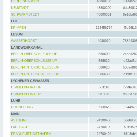
HERRENHAUSEN
48800108
8134af78
NEUSTADT
48800200
dda39817
SCHWARMSTEDT
48800301
8e16bd66
LEK
KRIMPEN
123456784
f5c96f13
LESUM
WASSERHORST
4930010
76844306
LANDWEHRKANAL
BERLIN-OBERSCHLEUSE OP
586600
24ce3282
BERLIN-OBERSCHLEUSE UP
586610
c42ad3df
BERLIN-UNTERSCHLEUSE OP
586620
503ad891
BERLIN-UNTERSCHLEUSE UP
586630
d198c901
LYCHENER GEWÄSSER
HIMMELPFORT OP
581110
bcdfa310
HIMMELPFORT UP
581120
9592d736
LÜHE
HORNEBURG
5960020
3244d787
MAIN
ASTHEIM
24300406
3de69bf8
FAULBACH
24700109
a919f57f
FRANKFURT OSTHAFEN
24700404
66ff3eb4