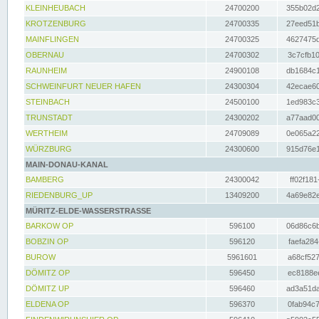
KLEINHEUBACH
24700200
355b02d2
KROTZENBURG
24700335
27eed51b
MAINFLINGEN
24700325
4627475d
OBERNAU
24700302
3c7cfb10
RAUNHEIM
24900108
db1684c1
SCHWEINFURT NEUER HAFEN
24300304
42ecae60
STEINBACH
24500100
1ed983c3
TRUNSTADT
24300202
a77aad00
WERTHEIM
24709089
0e065a22
WÜRZBURG
24300600
915d76e1
MAIN-DONAU-KANAL
BAMBERG
24300042
ff02f181
RIEDENBURG_UP
13409200
4a69e82e
MÜRITZ-ELDE-WASSERSTRASSE
BARKOW OP
596100
06d86c6b
BOBZIN OP
596120
faefa284
BUROW
5961601
a68cf527
DÖMITZ OP
596450
ec8188ee
DÖMITZ UP
596460
ad3a51da
ELDENA OP
596370
0fab94c7