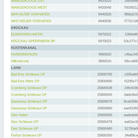
WANGEROOGE OST
9420020
26656fda
WANGEROOGE WEST
9420040
70039212
WHV ALTER VORHAFEN
9440020
f85bd17b
WHV NEUER VORHAFEN
9440030
f77317d9
KRÜCKAU
ELMSHORN HAFEN
5970022
136febf6
KRÜCKAU-SPERRWERK BP
5970023
53c277c3
KÜSTENKANAL
HUNDSMÜHLEN
4960020
cf6ac249
Hilkenbrook
3800010
58ccd6f0
LAHN
Bad Ems Schleuse UP
25800700
c005afb9
Bad Ems Wehr OP
25800690
f2295e77
Cramberg Schleuse OP
25800538
24fe419b
Cramberg Schleuse UP
25800540
3abb36d1
Dausenau Schleuse OP
25800678
9ceb358c
Dausenau Schleuse UP
25800680
eae91991
Diez Hafen
25800500
eadedeb6
Diez Schleuse OP
25800478
ea62ec5f
Diez Schleuse UP
25800480
31750a0f
Fürfurt Schleuse UP
25800300
34af0fca