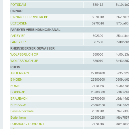
POTSDAM
580412
5e10e1e7
PINNAU
PINNAU-SPERRWERK BP
5970018
26259e8f
UETERSEN
5970016
575da86f
PAREYER VERBINDUNGSKANAL
PAREY EP
502300
25ca1bef
PAREY UP
587530
bafddcbf
RHEINSBERGER GEWÄSSER
WOLFSBRUCH OP
589000
4d00c13e
WOLFSBRUCH UP
589010
3d43a8d7
RHEIN
ANDERNACH
27100400
5735892a
BINGEN
25300200
0309cd61
BONN
2710080
593647aa
BOPPARD
25700500
2ff6379d
BRAUBACH
25700600
d6dc44d1
BREISACH
23300320
9da1ad2b
Basel-Rheinhalle
2310010
94f6eff1
Bodenheim
23900620
f6be7857
DUISBURG-RUHRORT
2770010
c0f51e35