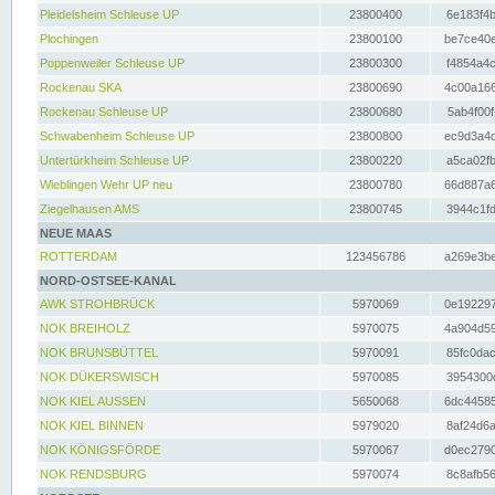
Pleidelsheim Schleuse UP
23800400
6e183f4b
Plochingen
23800100
be7ce40e
Poppenweiler Schleuse UP
23800300
f4854a4c
Rockenau SKA
23800690
4c00a166
Rockenau Schleuse UP
23800680
5ab4f00f
Schwabenheim Schleuse UP
23800800
ec9d3a4d
Untertürkheim Schleuse UP
23800220
a5ca02fb
Wieblingen Wehr UP neu
23800780
66d887a6
Ziegelhausen AMS
23800745
3944c1fd
NEUE MAAS
ROTTERDAM
123456786
a269e3be
NORD-OSTSEE-KANAL
AWK STROHBRÜCK
5970069
0e192297
NOK BREIHOLZ
5970075
4a904d59
NOK BRUNSBÜTTEL
5970091
85fc0dac
NOK DÜKERSWISCH
5970085
3954300d
NOK KIEL AUSSEN
5650068
6dc44585
NOK KIEL BINNEN
5979020
8af24d6a
NOK KÖNIGSFÖRDE
5970067
d0ec2790
NOK RENDSBURG
5970074
8c8afb56