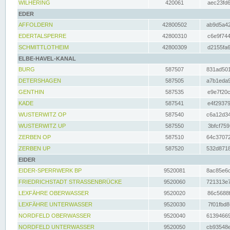
WILHERING
420061
aec23fd6
EDER
AFFOLDERN
42800502
ab9d5a42
EDERTALSPERRE
42800310
c6e9f744
SCHMITTLOTHEIM
42800309
d2155fa6
ELBE-HAVEL-KANAL
BURG
587507
831ad501
DETERSHAGEN
587505
a7b1eda9
GENTHIN
587535
e9e7f20c
KADE
587541
e4f29379
WUSTERWITZ OP
587540
c6a12d34
WUSTERWITZ UP
587550
3bfcf759
ZERBEN OP
587510
64c37072
ZERBEN UP
587520
532d8718
EIDER
EIDER-SPERRWERK BP
9520081
8ac85e6c
FRIEDRICHSTADT STRASSENBRÜCKE
9520060
721313e7
LEXFÄHRE OBERWASSER
9520020
86c5688f
LEXFÄHRE UNTERWASSER
9520030
7f01fbd8
NORDFELD OBERWASSER
9520040
61394669
NORDFELD UNTERWASSER
9520050
cb93548e