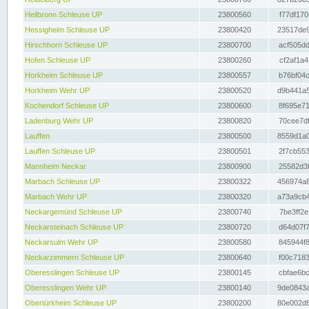
Heilbronn Schleuse UP
23800560
f77df170
Hessigheim Schleuse UP
23800420
23517de9
Hirschhorn Schleuse UP
23800700
acf505dd
Hofen Schleuse UP
23800260
cf2af1a4
Horkheim Schleuse UP
23800557
b76bf04c
Horkheim Wehr UP
23800520
d9b441a5
Kochendorf Schleuse UP
23800600
8f695e71
Ladenburg Wehr UP
23800820
70cee7df
Lauffen
23800500
8559d1a0
Lauffen Schleuse UP
23800501
2f7cb553
Mannheim Neckar
23800900
25582d3f
Marbach Schleuse UP
23800322
456974a8
Marbach Wehr UP
23800320
a73a9cb4
Neckargemünd Schleuse UP
23800740
7be3ff2e
Neckarsteinach Schleuse UP
23800720
d64d07f7
Neckarsulm Wehr UP
23800580
845944f8
Neckarzimmern Schleuse UP
23800640
f00c7183
Oberesslingen Schleuse UP
23800145
cbfae6bc
Oberesslingen Wehr UP
23800140
9de0843a
Obertürkheim Schleuse UP
23800200
80e002d8