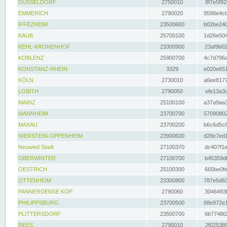
DÜSSELDORF
2750010
8f7e5f92
EMMERICH
2790020
9598e4cb
IFFEZHEIM
23500600
b02be240
KAUB
25700100
1d26e504
KEHL-KRONENHOF
23300900
23af9b02
KOBLENZ
25900700
4c7d796a
KONSTANZ-RHEIN
3329
e020e651
KÖLN
2730010
a6ee8177
LOBITH
2790050
efe13a3d
MAINZ
25100100
a37a9aa3
MANNHEIM
23700700
57090802
MAXAU
23700200
b6c6d5c8
NIERSTEIN-OPPENHEIM
23900600
d28e7ed1
Neuwied Stadt
27100370
dc407f1e
OBERWINTER
27100700
b45359df
OESTRICH
25100300
665be0fe
OTTENHEIM
23300800
787e5d63
PANNERDENSE KOP
2790060
3046493f
PHILIPPSBURG
23700500
88e972e1
PLITTERSDORF
23500700
6b774802
REES
2790010
2f025389