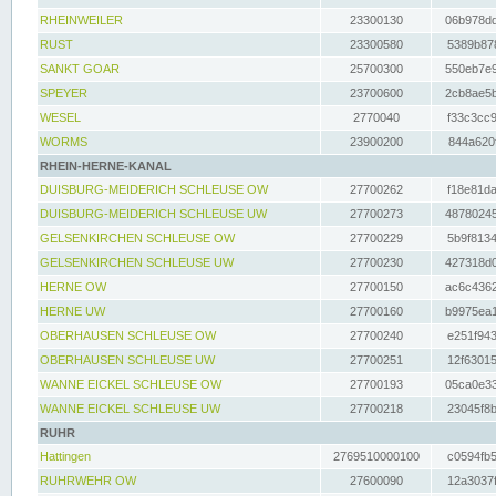
RHEINWEILER
23300130
06b978dd
RUST
23300580
5389b878
SANKT GOAR
25700300
550eb7e9
SPEYER
23700600
2cb8ae5b
WESEL
2770040
f33c3cc9
WORMS
23900200
844a620f
RHEIN-HERNE-KANAL
DUISBURG-MEIDERICH SCHLEUSE OW
27700262
f18e81da
DUISBURG-MEIDERICH SCHLEUSE UW
27700273
48780245
GELSENKIRCHEN SCHLEUSE OW
27700229
5b9f8134
GELSENKIRCHEN SCHLEUSE UW
27700230
427318d0
HERNE OW
27700150
ac6c4362
HERNE UW
27700160
b9975ea1
OBERHAUSEN SCHLEUSE OW
27700240
e251f943
OBERHAUSEN SCHLEUSE UW
27700251
12f63015
WANNE EICKEL SCHLEUSE OW
27700193
05ca0e33
WANNE EICKEL SCHLEUSE UW
27700218
23045f8b
RUHR
Hattingen
2769510000100
c0594fb5
RUHRWEHR OW
27600090
12a3037f