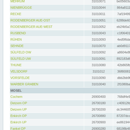
MEHRUM
31010071
be05603a
NIENBRÜGGE
31010044
864a8111
RECKE
31010011
7af19499
RODENBERGER AUE-OST
31010051
6288de60
RODENBERGER AUE-WEST
31010052
eb24b5a3
RUSBEND
31010043
c1f06401
RÜHEN
31010093
4ed5f6da
SEHNDE
31010070
ab0d9117
SÜLFELD OW
31010092
a8604e8f
SÜLFELD UW
31010091
892183d6
THUNE
31010080
42b865fb
VELSDORF
3101012
36f80081
VORSFELDE
31010090
dbb2bb9f
WARBER GRABEN
31010040
2f1080ba
MOSEL
Cochem
26900400
768df4e9
Detzem OP
26700180
c40912fd
Detzem UP
26700200
dc344605
Enkirch OP
26700880
87207dcd
Enkirch UP
26700900
ee861944
Fankel OP
26900280
68198b48