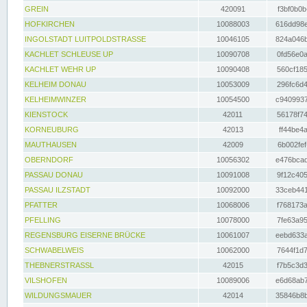
GREIN
420091
f3bf0b0b
HOFKIRCHEN
10088003
616dd98e
INGOLSTADT LUITPOLDSTRASSE
10046105
824a046b
KACHLET SCHLEUSE UP
10090708
0fd56e0a
KACHLET WEHR UP
10090408
560cf185
KELHEIM DONAU
10053009
296fc6d4
KELHEIMWINZER
10054500
c9409937
KIENSTOCK
42011
56178f74
KORNEUBURG
42013
ff44be4a
MAUTHAUSEN
42009
6b002fef
OBERNDORF
10056302
e476bcad
PASSAU DONAU
10091008
9f12c405
PASSAU ILZSTADT
10092000
33ceb441
PFATTER
10068006
f768173a
PFELLING
10078000
7fe63a95
REGENSBURG EISERNE BRÜCKE
10061007
eebd633a
SCHWABELWEIS
10062000
7644f1d7
THEBNERSTRASSL
42015
f7b5c3d3
VILSHOFEN
10089006
e6d68ab7
WILDUNGSMAUER
42014
35846b8b