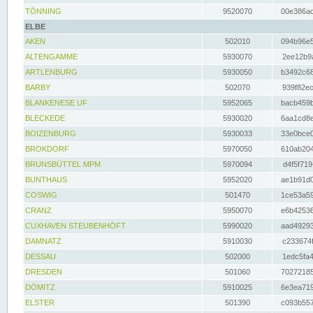
TÖNNING
9520070
00e386ac
ELBE
AKEN
502010
094b96e5
ALTENGAMME
5930070
2ee12b9a
ARTLENBURG
5930050
b3492c68
BARBY
502070
939f82ec
BLANKENESE UF
5952065
bacb459b
BLECKEDE
5930020
6aa1cd8e
BOIZENBURG
5930033
33e0bce0
BROKDORF
5970050
610ab204
BRUNSBÜTTEL MPM
5970094
d4f5f719
BUNTHAUS
5952020
ae1b91d0
COSWIG
501470
1ce53a59
CRANZ
5950070
e6b42536
CUXHAVEN STEUBENHÖFT
5990020
aad49293
DAMNATZ
5910030
c233674f
DESSAU
502000
1edc5fa4
DRESDEN
501060
70272185
DÖMITZ
5910025
6e3ea719
ELSTER
501390
c093b557