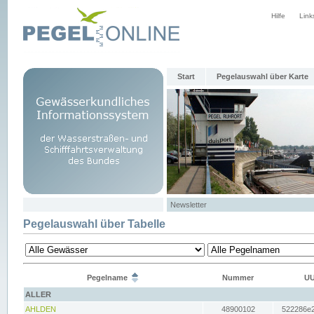
Hilfe
Link
Start
Pegelauswahl über Karte
Newsletter
Pegelauswahl über Tabelle
Pegelname
Nummer
UU
ALLER
AHLDEN
48900102
522286e2