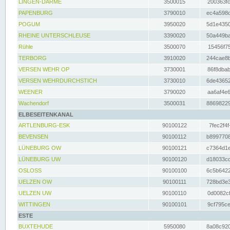
LINGEN-DARME
3500015
200363fc
PAPENBURG
3790010
ec4a598d
POGUM
3950020
5d1e4350
RHEINE UNTERSCHLEUSE
3390020
50a449ba
Rühle
3500070
15456f75
TERBORG
3910020
244cae8b
VERSEN WEHR OP
3730001
86f8dbab
VERSEN WEHRDURCHSTICH
3730010
6de43652
WEENER
3790020
aa6af4e6
Wachendorf
3500031
88698229
ELBESEITENKANAL
ARTLENBURG-ESK
90100122
7fec2f4f
BEVENSEN
90100112
b8997708
LÜNEBURG OW
90100121
c7364d1e
LÜNEBURG UW
90100120
d18033cd
OSLOSS
90100100
6c5b6422
UELZEN OW
90100111
728bd3e3
UELZEN UW
90100110
0d0082cf
WITTINGEN
90100101
9cf795ce
ESTE
BUXTEHUDE
5950080
8a08c920