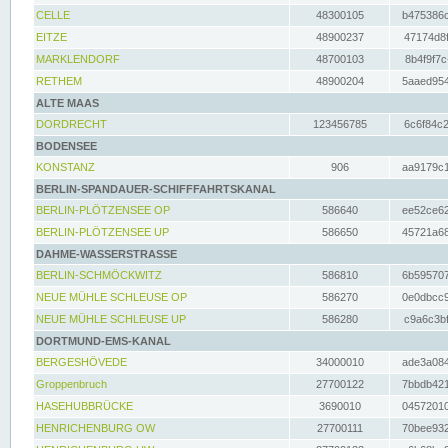
CELLE
48300105
b475386c
EITZE
48900237
47174d8f
MARKLENDORF
48700103
8b4f9f7c
RETHEM
48900204
5aaed954
ALTE MAAS
DORDRECHT
123456785
6c6f84c2
BODENSEE
KONSTANZ
906
aa9179c1
BERLIN-SPANDAUER-SCHIFFFAHRTSKANAL
BERLIN-PLÖTZENSEE OP
586640
ee52ce62
BERLIN-PLÖTZENSEE UP
586650
45721a68
DAHME-WASSERSTRASSE
BERLIN-SCHMÖCKWITZ
586810
6b595707
NEUE MÜHLE SCHLEUSE OP
586270
0e0dbcc9
NEUE MÜHLE SCHLEUSE UP
586280
c9a6c3bf
DORTMUND-EMS-KANAL
BERGESHÖVEDE
34000010
ade3a084
Groppenbruch
27700122
7bbdb421
HASEHUBBRÜCKE
3690010
04572010
HENRICHENBURG OW
27700111
70bee932