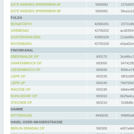
ESTE INNERES SPERRWERK AP
5950082
227b83f7
ESTE INNERES SPERRWERK BP
5950081
5fea1a12
FULDA
BONAFORTH
42900201
23721dfd
GREBENAU
42700202
acd63934
GUNTERSHAUSEN
42900100
213a585d
ROTENBURG
42700100
d1ba62a4
FINOWKANAL
EBERSWALDE OP
693170
3cd46cc7
GRAFENBRÜCK OP
693050
547422fb
LEESENBRÜCK OP
693030
f099ce74
LIEPE OP
693230
6f81b35f
LIEPE UP
693240
79d783d3
RAGÖSE OP
693190
b6bbe4f8
RUHLSDORF OP
693010
6629a4ca
STECHER OP
693210
516fbf8c
HAMME
RITTERHUDE
4940030
f49855d8
HAVEL-ODER-WASSERSTRASSE
BERLIN-SPANDAU OP
580300
e607a4b6