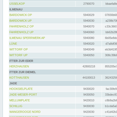
IJSSELKOP
2790070
bbaefa8e
ILMENAU
BARDOWICK OP
5940029
07830b68
BARDOWICK UP
5940030
a238b70f
FAHRENHOLZ OP
5940070
c33c3667
FAHRENHOLZ UP
5940060
bb62b28f
ILMENAU SPERRWERK AP
5940080
6b05e8dc
LÜNE
5940020
d7a8df36
WITTORF OP
5940049
eb3d4195
WITTORF UP
5940050
308c39b6
ITTER ZUR EDER
HERZHAUSEN
42800218
855205e7
ITTER ZUR DIEMEL
KOTTHAUSEN
44100013
36243256
JADE
HOOKSIELPLATE
9430020
fac30fe9
JADE-WESER-PORT
9430050
33bdec83
MELLUMPLATE
9420010
c8b9a2b6
SCHILLIG
9430030
b1cda5a0
WANGEROOGE NORD
9420030
c41d42b1