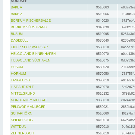
NORDSEE
BAKE A
9510063
e8daa3e2
BAKE Z
9510066
104fdc24
BORKUM FISCHERBALJE
9340020
8727ebfd
BORKUM SÜDSTRAND
9340030
478f21e9
BÜSUM
9510095
5287a3e1
DAGEBÜLL
9570040
6233e901
EIDER-SPERRWERK AP
9530010
04acd7e5
HELGOLAND BINNENHAFEN
9510070
c0ec139b
HELGOLAND SÜDHAFEN
9510075
0d8233b8
HUSUM
9530020
e114aeec
HÖRNUM
9570050
733755fd
LANGEOOG
9390010
a0c1dcb6
LIST AUF SYLT
9570070
5e92d73f
MITTELGRUND
9510132
3ff99b92
NORDERNEY RIFFGAT
9360010
c0244c0e
PELLWORM ANLEGER
9550021
2852b9ab
SCHARHÖRN
9510060
f0197bcf
SPIEKEROOG
9410010
662c4b5e
WITTDÜN
9570010
9c4c11f2
ZEHNERLOCH
9510010
e574d0af