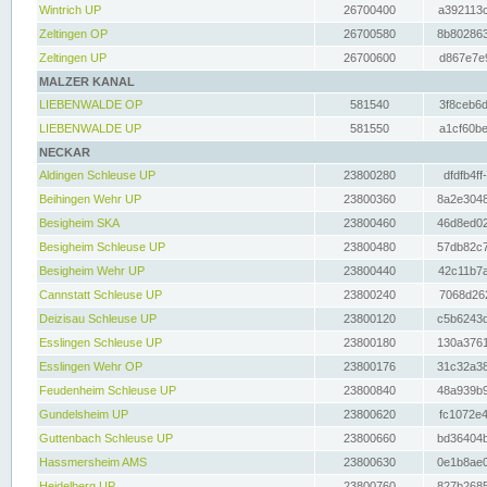
Wintrich UP
26700400
a392113c
Zeltingen OP
26700580
8b802863
Zeltingen UP
26700600
d867e7e9
MALZER KANAL
LIEBENWALDE OP
581540
3f8ceb6d
LIEBENWALDE UP
581550
a1cf60be
NECKAR
Aldingen Schleuse UP
23800280
dfdfb4ff
Beihingen Wehr UP
23800360
8a2e3048
Besigheim SKA
23800460
46d8ed02
Besigheim Schleuse UP
23800480
57db82c7
Besigheim Wehr UP
23800440
42c11b7a
Cannstatt Schleuse UP
23800240
7068d262
Deizisau Schleuse UP
23800120
c5b6243d
Esslingen Schleuse UP
23800180
130a3761
Esslingen Wehr OP
23800176
31c32a38
Feudenheim Schleuse UP
23800840
48a939b9
Gundelsheim UP
23800620
fc1072e4
Guttenbach Schleuse UP
23800660
bd36404b
Hassmersheim AMS
23800630
0e1b8ae0
Heidelberg UP
23800760
827b2685