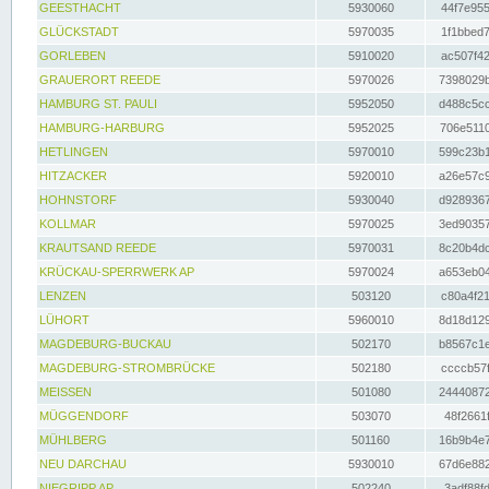
GEESTHACHT
5930060
44f7e955
GLÜCKSTADT
5970035
1f1bbed7
GORLEBEN
5910020
ac507f42
GRAUERORT REEDE
5970026
7398029b
HAMBURG ST. PAULI
5952050
d488c5cc
HAMBURG-HARBURG
5952025
706e5110
HETLINGEN
5970010
599c23b1
HITZACKER
5920010
a26e57c9
HOHNSTORF
5930040
d9289367
KOLLMAR
5970025
3ed90357
KRAUTSAND REEDE
5970031
8c20b4dc
KRÜCKAU-SPERRWERK AP
5970024
a653eb04
LENZEN
503120
c80a4f21
LÜHORT
5960010
8d18d129
MAGDEBURG-BUCKAU
502170
b8567c1e
MAGDEBURG-STROMBRÜCKE
502180
ccccb57f
MEISSEN
501080
24440872
MÜGGENDORF
503070
48f2661f
MÜHLBERG
501160
16b9b4e7
NEU DARCHAU
5930010
67d6e882
NIEGRIPP AP
502240
3adf88fd