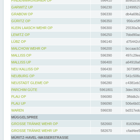
FINDENWIRUNSHIER OP
596410
a5902c55
GARWITZ UP
596230
12499527
GRABOW OP
596330
db4a69b2
GÜRITZ OP
596350
956ce5ff
KLEIN LAASCH WEHR OP
596300
25530a3e
LEWITZ OP
596250
7bbd90ad
LÜBZ OP
596140
d75442cf
MALCHOW WEHR OP
596200
bccaacb3
MALLISS OP
596390
497c29ee
MALLISS UP
596400
a64918a6
NEU KALLISS OP
596430
30739ff3
NEUBURG OP
596160
541c508a
NEUSTADT GLEWE OP
596280
c4381eb3
PARCHIM GÜTE
5961801
3dec3921
PLAU OP
596080
3ffddb2c
PLAU UP
596090
506e6b03
WAREN
596030
bd317edd
MÜGGELSPREE
GROSSE TRÄNKE WEHR OP
582660
81630fdd
GROSSE TRÄNKE WEHR UP
582670
cfad4ee5
MÜRITZ-HAVEL-WASSERSTRASSE