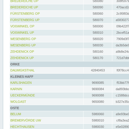
BREDEREICHE OP
580080
308f5979
BREDEREICHE UP
580090
470acd2a
FÜRSTENBERG OP
580060
2c95f83d
FÜRSTENBERG UP
580070
a5830277
VOßWINKEL OP
580000
09b422f7
VOßWINKEL UP
580010
2bcef51a
WESENBERG OP
580020
7909d3f7
WESENBERG UP
580030
da3b5de9
ZEHDENICK OP
580160
a9b8e24c
ZEHDENICK UP
580170
721d7dbf
ORKE
DALWIGKSTHAL
42840453
f0f78cc4
KLEINES HAFF
KARLSHAGEN
9690085
f53bb77f
KARNIN
9690084
da893bbd
UECKERMÜNDE
9690088
c1588dcc
WOLGAST
9650080
b327e35c
OSTE
BELUM
5980060
a9e93be0
BREMERVÖRDE UW
5980010
cf8a3ea2
HECHTHAUSEN
5980030
e5e02890