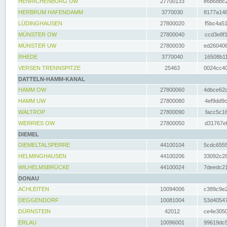
HENRICHENBURG UW
27700133
e6b68bc2
HERBRUM HAFENDAMM
3770030
8177a148
LÜDINGHAUSEN
27800020
f5bc4a51
MÜNSTER OW
27800040
ccd3e8f1
MÜNSTER UW
27800030
ed260406
RHEDE
3770040
16508b11
VERSEN TRENNSPITZE
25463
0024cc40
DATTELN-HAMM-KANAL
HAMM OW
27800060
4dbce62d
HAMM UW
27800080
4ef9dd9c
WALTROP
27800090
facc5c16
WERRIES OW
27800050
d31767ef
DIEMEL
DIEMELTALSPERRE
44100104
5cdc6555
HELMINGHAUSEN
44100206
33092c28
WILHELMSBRÜCKE
44100024
7deedc21
DONAU
ACHLEITEN
10094006
c389c9e2
DEGGENDORF
10081004
53d40547
DÜRNSTEIN
42012
ce4e3050
ERLAU
10096001
99619dc5