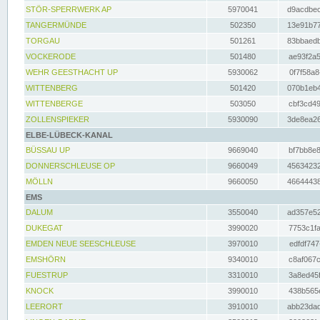
STÖR-SPERRWERK AP
5970041
d9acdbec
TANGERMÜNDE
502350
13e91b77
TORGAU
501261
83bbaedb
VOCKERODE
501480
ae93f2a5
WEHR GEESTHACHT UP
5930062
0f7f58a8
WITTENBERG
501420
070b1eb4
WITTENBERGE
503050
cbf3cd49
ZOLLENSPIEKER
5930090
3de8ea26
ELBE-LÜBECK-KANAL
BÜSSAU UP
9669040
bf7bb8e8
DONNERSCHLEUSE OP
9660049
45634232
MÖLLN
9660050
46644438
EMS
DALUM
3550040
ad357e52
DUKEGAT
3990020
7753c1fa
EMDEN NEUE SEESCHLEUSE
3970010
edfdf747
EMSHÖRN
9340010
c8af067c
FUESTRUP
3310010
3a8ed45f
KNOCK
3990010
438b565e
LEERORT
3910010
abb23dad