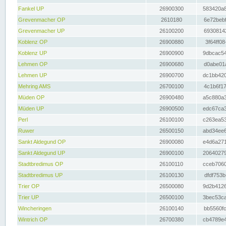
Fankel UP
26900300
583420a8
Grevenmacher OP
2610180
6e72bebf
Grevenmacher UP
26100200
69308142
Koblenz OP
26900880
3f64ff08
Koblenz UP
26900900
9dbcac54
Lehmen OP
26900680
d0abe01a
Lehmen UP
26900700
dc1bb420
Mehring AMS
26700100
4c1b6f17
Müden OP
26900480
a5c880a3
Müden UP
26900500
edc67ca3
Perl
26100100
c263ea53
Ruwer
26500150
abd34ee6
Sankt Aldegund OP
26900080
e4d6a271
Sankt Aldegund UP
26900100
20640279
Stadtbredimus OP
26100110
cceb7060
Stadtbredimus UP
26100130
dfdf753b
Trier OP
26500080
9d2b4126
Trier UP
26500100
3bec53ca
Wincheringen
26100140
bb5560fc
Wintrich OP
26700380
cb4789e4