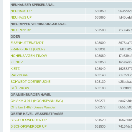
NEUHAUSER SPEISEKANAL
NEUHAUS OP
585850
963bdc26
NEUHAUS UP
585860
bf48cefd
NIEGRIPPER VERBINDUNGSKANAL
NIEGRIPP BP
587500
e506460f
ODER
EISENHÜTTENSTADT
603000
8675aa70
FRANKFURT1 (ODER)
603031
bffdf7f2
HOHENSAATEN-FINOW
603080
f7a639a4
KIENITZ
603050
6298a8f9
KIETZ
603040
16258271
RATZDORF
603140
ca3f535b
SCHWEDT-ODERBRÜCKE
603130
e28babaa
STÜTZKOW
603100
30bff0df
ORANIENBURGER HAVEL
OHV KM 3.014 (HOCHSPANNUNG)
580271
eea7e3dc
OHv km 1.467 (Blaues Wunder)
580272
8b51c505
OBERE HAVEL-WASSERSTRASSE
BISCHOFSWERDER OP
581520
16a780aa
BISCHOFSWERDER UP
581530
74134dc6