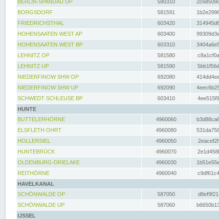
BERLIN-SPANDAU UP
580310
2c68509c
BORGSDORF
581591
1b2e2996
FRIEDRICHSTHAL
603420
314945d6
HOHENSAATEN WEST AP
603400
99309d3e
HOHENSAATEN WEST BP
603310
3404a6e5
LEHNITZ OP
581580
c8a1cf0a
LEHNITZ UP
581590
5bb1f56d
NIEDERFINOW SHW OP
692080
414dd4ee
NIEDERFINOW SHW UP
692090
4eec6b25
SCHWEDT SCHLEUSE BP
603410
4ee515f9
HUNTE
BUTTELERHÖRNE
4960060
b3d88ca6
ELSFLETH OHRT
4960080
531da758
HOLLERSIEL
4960050
2eacef2f
HUNTEBRÜCK
4960070
2e1d458b
OLDENBURG-DRIELAKE
4960030
1b51e55e
REITHÖRNE
4960040
c9df61c4
HAVELKANAL
SCHÖNWALDE OP
587050
d8ef9f21
SCHÖNWALDE UP
587060
b6650b13
IJSSEL