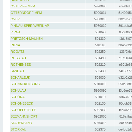
OSTERIFF MPM
5970096
eb90bd3f
OTTERNDORF MPM
5990011
5140295e
OVER
5950010
b02ce5c0
PINNAU-SPERRWERK AP
5970019
391bbba5
PIRNA
501040
85d686f1
PRETZSCH-MAUKEN
501330
f3dc8f07
RIESA
501110
b04b739d
ROGÄTZ
502250
133f0f6c
ROSSLAU
501490
e97116a4
ROTHENSEE
502210
e30f2e83
SANDAU
502430
f4c55f77
SCHARLEUK
503030
e32b0a28
SCHNACKENBURG
5910010
550e3885
SCHULAU
5950090
f3c6ee73
SCHÖNA
501010
7cb7461b
SCHÖNEBECK
502130
90bcb315
SCHÖPFSTELLE
5952030
fed4c295
SEEMANNSHÖFT
5952060
816affba
STADERSAND
5970013
80f0fc4d
STORKAU
502370
de4cc1db